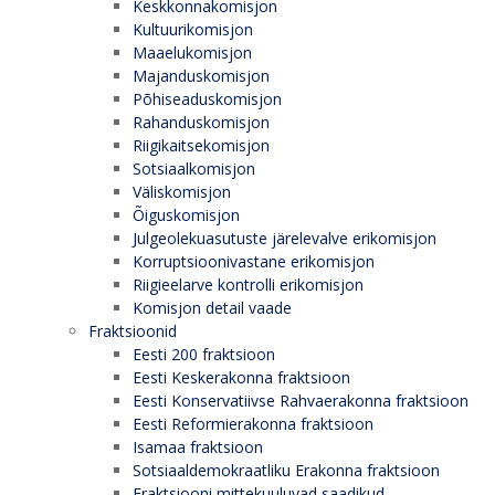
Keskkonnakomisjon
Kultuurikomisjon
Maaelukomisjon
Majanduskomisjon
Põhiseaduskomisjon
Rahanduskomisjon
Riigikaitsekomisjon
Sotsiaalkomisjon
Väliskomisjon
Õiguskomisjon
Julgeolekuasutuste järelevalve erikomisjon
Korruptsioonivastane erikomisjon
Riigieelarve kontrolli erikomisjon
Komisjon detail vaade
Fraktsioonid
Eesti 200 fraktsioon
Eesti Keskerakonna fraktsioon
Eesti Konservatiivse Rahvaerakonna fraktsioon
Eesti Reformierakonna fraktsioon
Isamaa fraktsioon
Sotsiaaldemokraatliku Erakonna fraktsioon
Fraktsiooni mittekuuluvad saadikud