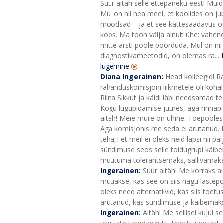
Suur aitäh selle ettepaneku eest! Mui
Mul on nii hea meel, et koolides on
moodsad – ja et see kättesaadavus on 
koos. Ma toon välja ainult ühe: vahend
mitte arsti poole pöörduda. Mul on ni
diagnostikameetodid, on olemas ra...
lugemine
Diana Ingerainen:
Head kolleegid! R
rahanduskomisjoni liikmetele oli koha
Riina Sikkut ja käidi läbi needsamad 
Kogu lugupidamise juures, aga rinnap
aitäh! Meie mure on ühine. Tõepoolest,
Aga komisjonis me seda ei arutanud. 
teha,] et meil ei oleks neid lapsi nii pa
sündimuse seos selle toidugrupi käib
muutuma tolerantsemaks, sallivamaks 
Ingerainen:
Suur aitäh! Me korraks ar
müüakse, kas see on siis nagu lastepo
oleks need alternatiivid, kas siis toetu
arutanud, kas sündimuse ja käibemaks
Ingerainen:
Aitäh! Me sellisel kujul s
tootjate [toodangut]. Tõesti, see toi