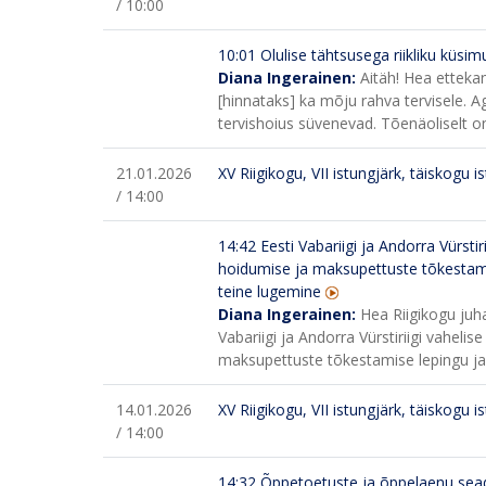
/ 10:00
10:01
Olulise tähtsusega riikliku küsi
Diana Ingerainen:
Aitäh! Hea etteka
[hinnataks] ka mõju rahva tervisele.
tervishoius süvenevad. Tõenäoliselt on
21.01.2026
XV Riigikogu, VII istungjärk, täiskogu i
/ 14:00
14:42
Eesti Vabariigi ja Andorra Vürst
hoidumise ja maksupettuste tõkestamise
teine lugemine
Diana Ingerainen:
Hea Riigikogu juh
Vabariigi ja Andorra Vürstiriigi vahel
maksupettuste tõkestamise lepingu ja s
14.01.2026
XV Riigikogu, VII istungjärk, täiskogu i
/ 14:00
14:32
Õppetoetuste ja õppelaenu sead