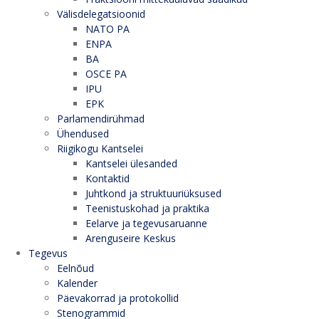
Välisdelegatsioonid
NATO PA
ENPA
BA
OSCE PA
IPU
EPK
Parlamendirühmad
Ühendused
Riigikogu Kantselei
Kantselei ülesanded
Kontaktid
Juhtkond ja struktuuriüksused
Teenistuskohad ja praktika
Eelarve ja tegevusaruanne
Arenguseire Keskus
Tegevus
Eelnõud
Kalender
Päevakorrad ja protokollid
Stenogrammid