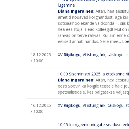
lugemine
Diana Ingerainen:
Aitäh, hea eesist
ametid nõuavad kõrgharidust, aga kui 
sotsiaalhoolekande valdkonda –, siis ki
hea eesistuja! Head kolleegid! Mul on 
rahvas on terve rahvas. Kui siin enne o
eelised annab haridus. Selle mee...
Loe
18.12.2025
XV Riigikogu, VI istungjärk, täiskogu is
/ 10:00
10:09
Siseministri 2025. a ettekanne ri
Diana Ingerainen:
Aitäh, hea eesistu
eest! Soovin ka kõigile teistele häid 
spetsialistidele, kes palgatakse väljast
16.12.2025
XV Riigikogu, VI istungjärk, täiskogu is
/ 10:00
10:05
Inimgeeniuuringute seaduse eel