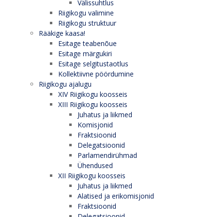
Välissuhtlus
Riigikogu valimine
Riigikogu struktuur
Rääkige kaasa!
Esitage teabenõue
Esitage märgukiri
Esitage selgitustaotlus
Kollektiivne pöördumine
Riigikogu ajalugu
XIV Riigikogu koosseis
XIII Riigikogu koosseis
Juhatus ja liikmed
Komisjonid
Fraktsioonid
Delegatsioonid
Parlamendirühmad
Ühendused
XII Riigikogu koosseis
Juhatus ja liikmed
Alatised ja erikomisjonid
Fraktsioonid
Delegatsioonid