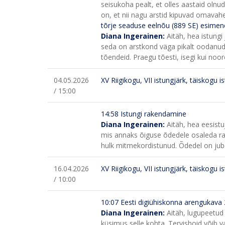
seisukoha pealt, et olles aastaid oln
on, et nii nagu arstid kipuvad omavahe
tõrje seaduse eelnõu (889 SE) esime
Diana Ingerainen:
Aitäh, hea istung
seda on arstkond väga pikalt oodanud
tõendeid. Praegu tõesti, isegi kui no
04.05.2026
XV Riigikogu, VII istungjärk, täiskogu i
/ 15:00
14:58 Istungi rakendamine
Diana Ingerainen:
Aitäh, hea eesist
mis annaks õiguse õdedele osaleda ravi
hulk mitmekordistunud. Õdedel on jub
16.04.2026
XV Riigikogu, VII istungjärk, täiskogu i
/ 10:00
10:07 Eesti digiühiskonna arengukava
Diana Ingerainen:
Aitäh, lugupeetud
küsimus selle kohta. Tervishoid võib v