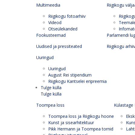
Multimeedia
Riigikogu välj
Riigikogu fotoarhiiv
Riigikog
Videod
Teemal
Otseülekanded
Infomate
Fookusteemad
Parlamendi lu
Uudised ja pressiteated
Riigikogu arhii
Uuringud
Uuringud
August Rei stipendium
Riigikogu Kantselei eripreemia
Tulge külla
Tulge külla
Toompea loss
Külastage 
Toompea loss ja Riigikogu hoone
Eksk
Kunst ja sisearhitektuur
Kuns
Pikk Hermann ja Toompea tornid
Laht