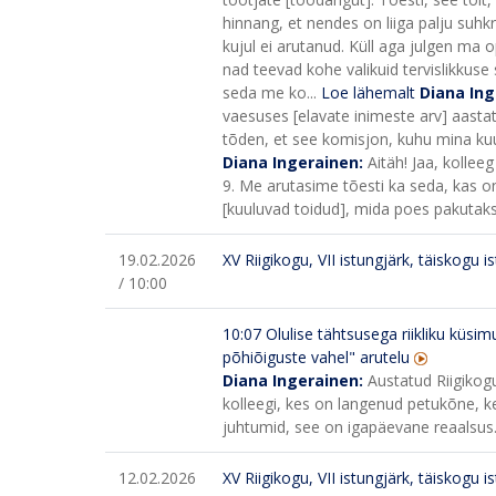
hinnang, et nendes on liiga palju suhkr
kujul ei arutanud. Küll aga julgen ma o
nad teevad kohe valikuid tervislikkuse 
seda me ko...
Loe lähemalt
Diana In
vaesuses [elavate inimeste arv] aasta
tõden, et see komisjon, kuhu mina ku
Diana Ingerainen:
Aitäh! Jaa, kolleeg
9. Me arutasime tõesti ka seda, kas on
[kuuluvad toidud], mida poes pakutakse
19.02.2026
XV Riigikogu, VII istungjärk, täiskogu i
/ 10:00
10:07
Olulise tähtsusega riikliku küsi
põhiõiguste vahel" arutelu
Diana Ingerainen:
Austatud Riigikogu
kolleegi, kes on langenud petukõne, k
juhtumid, see on igapäevane reaalsus
12.02.2026
XV Riigikogu, VII istungjärk, täiskogu i