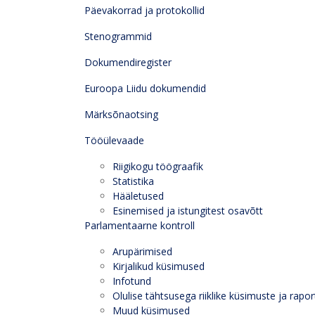
Päevakorrad ja protokollid
Stenogrammid
Dokumendiregister
Euroopa Liidu dokumendid
Märksõnaotsing
Tööülevaade
Riigikogu töögraafik
Statistika
Hääletused
Esinemised ja istungitest osavõtt
Parlamentaarne kontroll
Arupärimised
Kirjalikud küsimused
Infotund
Olulise tähtsusega riiklike küsimuste ja rapor
Muud küsimused