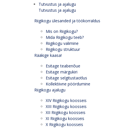
Tutvustus ja ajalugu
Tutvustus ja ajalugu
Riigikogu ülesanded ja töökorraldus
Mis on Riigikogu?
Mida Riigikogu teeb?
Riigikogu valimine
Riigikogu struktuur
Rääkige kaasa!
Esitage teabenõue
Esitage märgukiri
Esitage selgitustaotlus
Kollektiivne pöördumine
Riigikogu ajalugu
XIV Riigikogu koosseis
XIII Riigikogu koosseis
XII Riigikogu koosseis
XI Riigikogu koosseis
X Riigikogu koosseis