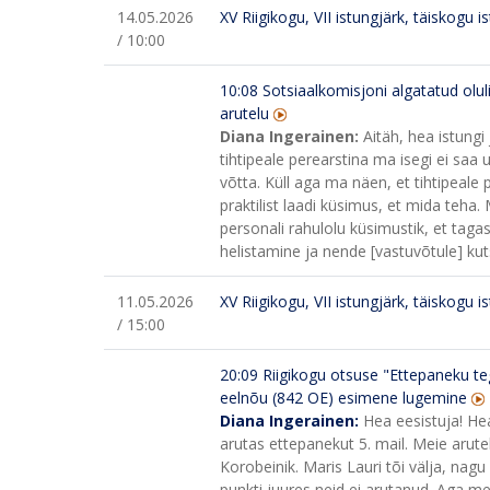
14.05.2026
XV Riigikogu, VII istungjärk, täiskogu i
/ 10:00
10:08
Sotsiaalkomisjoni algatatud olul
arutelu
Diana Ingerainen:
Aitäh, hea istung
tihtipeale perearstina ma isegi ei sa
võtta. Küll aga ma näen, et tihtipeale p
praktilist laadi küsimus, et mida teha.
personali rahulolu küsimustik, et taga
helistamine ja nende [vastuvõtule] kuts
11.05.2026
XV Riigikogu, VII istungjärk, täiskogu i
/ 15:00
20:09
Riigikogu otsuse "Ettepaneku t
eelnõu (842 OE) esimene lugemine
Diana Ingerainen:
Hea eesistuja! He
arutas ettepanekut 5. mail. Meie arut
Korobeinik.
Maris Lauri tõi välja, nagu
punkti juures neid ei arutanud. Aga me