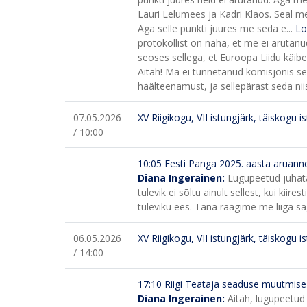
Lauri Lelumees ja Kadri Klaos. Seal me
Aga selle punkti juures me seda e...
Lo
protokollist on näha, et me ei arutanud
seoses sellega, et Euroopa Liidu käib
Aitäh! Ma ei tunnetanud komisjonis s
häälteenamust, ja sellepärast seda nii
07.05.2026
XV Riigikogu, VII istungjärk, täiskogu i
/ 10:00
10:05
Eesti Panga 2025. aasta aruann
Diana Ingerainen:
Lugupeetud juhata
tulevik ei sõltu ainult sellest, kui ki
tuleviku ees. Täna räägime me liiga sag
06.05.2026
XV Riigikogu, VII istungjärk, täiskogu i
/ 14:00
17:10
Riigi Teataja seaduse muutmise
Diana Ingerainen:
Aitäh, lugupeetud