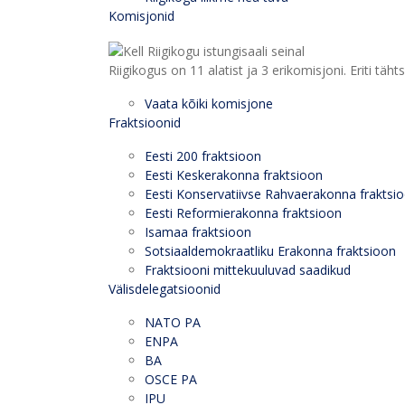
Komisjonid
Riigikogus on 11 alatist ja 3 erikomisjoni. Eriti
Vaata kõiki komisjone
Fraktsioonid
Eesti 200 fraktsioon
Eesti Keskerakonna fraktsioon
Eesti Konservatiivse Rahvaerakonna fraktsi
Eesti Reformierakonna fraktsioon
Isamaa fraktsioon
Sotsiaaldemokraatliku Erakonna fraktsioon
Fraktsiooni mittekuuluvad saadikud
Välisdelegatsioonid
NATO PA
ENPA
BA
OSCE PA
IPU