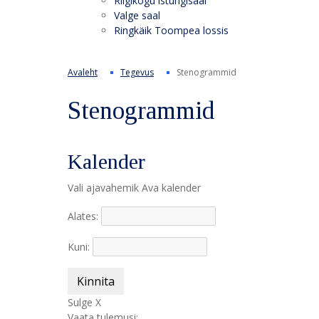
Riigikogu istungisaal
Valge saal
Ringkäik Toompea lossis
Avaleht
Tegevus
Stenogrammid
Stenogrammid
Kalender
Vali ajavahemik
Ava kalender
Alates:
Kuni:
Kinnita
Sulge X
Vaata tulemusi: