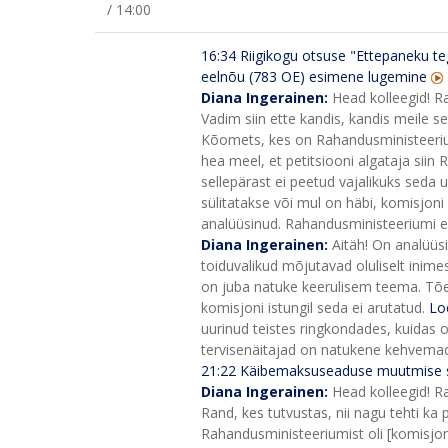
/ 14:00
16:34
Riigikogu otsuse "Ettepaneku te
eelnõu (783 OE) esimene lugemine
Diana Ingerainen:
Head kolleegid! R
Vadim siin ette kandis, kandis meile se
Kõomets, kes on Rahandusministeeriumi
hea meel, et petitsiooni algataja siin R
sellepärast ei peetud vajalikuks seda uu
sülitatakse või mul on häbi, komisjoni i
analüüsinud. Rahandusministeeriumi esin
Diana Ingerainen:
Aitäh! On analüüs
toiduvalikud mõjutavad oluliselt inime
on juba natuke keerulisem teema. Tõest
komisjoni istungil seda ei arutatud.
Lo
uurinud teistes ringkondades, kuidas 
tervisenäitajad on natukene kehvemad
21:22
Käibemaksuseaduse muutmise s
Diana Ingerainen:
Head kolleegid! R
Rand, kes tutvustas, nii nagu tehti ka 
Rahandusministeeriumist oli [komisjoni