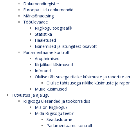
Dokumendiregister
Euroopa Liidu dokumendid
Märksõnaotsing
Tööülevaade
Riigikogu töögraafik
Statistika
Hääletused
Esinemised ja istungitest osavõtt
Parlamentaarne kontroll
Arupärimised
Kirjalikud küsimused
Infotund
Olulise tähtsusega riiklike küsimuste ja raportite ar
Olulise tähtsusega riiklike küsimuste ja rapor
Muud küsimused
Tutvustus ja ajalugu
Riigikogu ülesanded ja töökorraldus
Mis on Riigikogu?
Mida Riigikogu teeb?
Seadusloome
Parlamentaarne kontroll