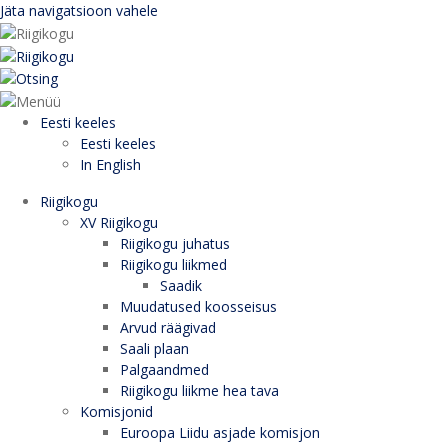
Jäta navigatsioon vahele
Eesti keeles
Eesti keeles
In English
Riigikogu
XV Riigikogu
Riigikogu juhatus
Riigikogu liikmed
Saadik
Muudatused koosseisus
Arvud räägivad
Saali plaan
Palgaandmed
Riigikogu liikme hea tava
Komisjonid
Euroopa Liidu asjade komisjon