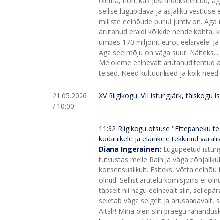
olema, noh, kas just indekseeritud, ag.
sellise lugupidava ja asjaliku vestluse 
milliste eelnõude puhul juhtiv on. Aga 
arutanud eraldi kõikide nende kohta, 
umbes 170 miljonit eurot eelarvele. Ja 
Aga see mõju on väga suur. Näiteks...
Me oleme eelnevalt arutanud tehtud ana
teised. Need kultuurilised ja kõik nee
21.05.2026
XV Riigikogu, VII istungjärk, täiskogu i
/ 10:00
11:32
Riigikogu otsuse "Ettepaneku te
kodanikele ja elanikele tekkinud vara
Diana Ingerainen:
Lugupeetud istung
tutvustas meile Rain ja väga põhjalikul
konsensuslikult. Esiteks, võtta eelnõu 
olnud. Sellist arutelu komisjonis ei oln
täpselt nii nagu eelnevalt siin, sellep
seletab väga selgelt ja arusaadavalt, s
Aitäh! Mina olen siin praegu rahandu