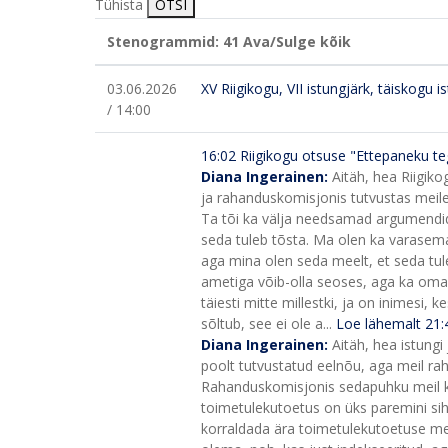
Tühista
OTSI
Stenogrammid: 41
Ava/Sulge kõik
03.06.2026
XV Riigikogu, VII istungjärk, täiskogu i
/ 14:00
16:02
Riigikogu otsuse "Ettepaneku te
Diana Ingerainen:
Aitäh, hea Riigik
ja rahanduskomisjonis tutvustas meile
Ta tõi ka välja needsamad argumendi
seda tuleb tõsta. Ma olen ka varasemal
aga mina olen seda meelt, et seda tul
ametiga võib-olla seoses, aga ka oma
täiesti mitte millestki, ja on inime
sõltub, see ei ole a...
Loe lähemalt
21
Diana Ingerainen:
Aitäh, hea istungi
poolt tutvustatud eelnõu, aga meil rah
Rahanduskomisjonis sedapuhku meil külal
toimetulekutoetus on üks paremini sihit
korraldada ära toimetulekutoetuse me