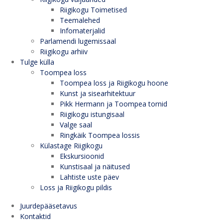
Riigikogu Toimetised
Teemalehed
Infomaterjalid
Parlamendi lugemissaal
Riigikogu arhiiv
Tulge külla
Toompea loss
Toompea loss ja Riigikogu hoone
Kunst ja sisearhitektuur
Pikk Hermann ja Toompea tornid
Riigikogu istungisaal
Valge saal
Ringkäik Toompea lossis
Külastage Riigikogu
Ekskursioonid
Kunstisaal ja näitused
Lahtiste uste päev
Loss ja Riigikogu pildis
Juurdepääsetavus
Kontaktid