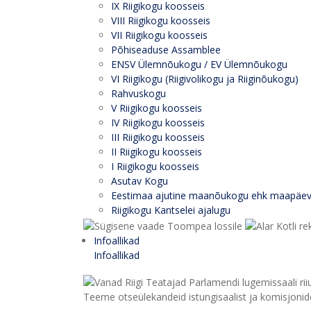
IX Riigikogu koosseis
VIII Riigikogu koosseis
VII Riigikogu koosseis
Põhiseaduse Assamblee
ENSV Ülemnõukogu / EV Ülemnõukogu
VI Riigikogu (Riigivolikogu ja Riiginõukogu)
Rahvuskogu
V Riigikogu koosseis
IV Riigikogu koosseis
III Riigikogu koosseis
II Riigikogu koosseis
I Riigikogu koosseis
Asutav Kogu
Eestimaa ajutine maanõukogu ehk maapäe
Riigikogu Kantselei ajalugu
Infoallikad
Infoallikad
Teeme otseülekandeid istungisaalist ja komisjonide 