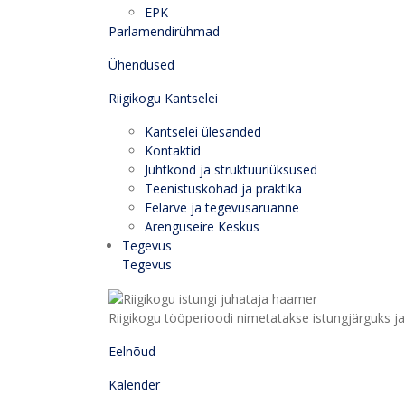
EPK
Parlamendirühmad
Ühendused
Riigikogu Kantselei
Kantselei ülesanded
Kontaktid
Juhtkond ja struktuuriüksused
Teenistuskohad ja praktika
Eelarve ja tegevusaruanne
Arenguseire Keskus
Tegevus
Tegevus
Riigikogu tööperioodi nimetatakse istungjärguks ja 
Eelnõud
Kalender