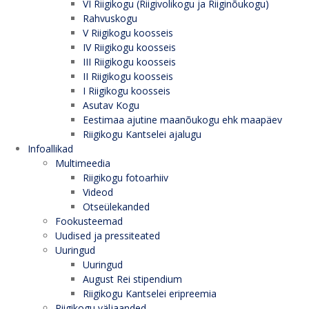
VI Riigikogu (Riigivolikogu ja Riiginõukogu)
Rahvuskogu
V Riigikogu koosseis
IV Riigikogu koosseis
III Riigikogu koosseis
II Riigikogu koosseis
I Riigikogu koosseis
Asutav Kogu
Eestimaa ajutine maanõukogu ehk maapäev
Riigikogu Kantselei ajalugu
Infoallikad
Multimeedia
Riigikogu fotoarhiiv
Videod
Otseülekanded
Fookusteemad
Uudised ja pressiteated
Uuringud
Uuringud
August Rei stipendium
Riigikogu Kantselei eripreemia
Riigikogu väljaanded