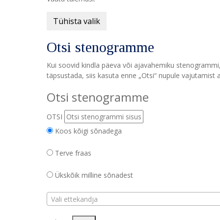
Tühista valik
Otsi stenogramme
Kui soovid kindla päeva või ajavahemiku stenogrammi, v
täpsustada, siis kasuta enne „Otsi“ nupule vajutamist a
Otsi stenogramme
OTSI
Koos kõigi sõnadega
Terve fraas
Ükskõik milline sõnadest
Vali ettekandja