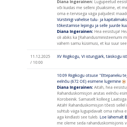
Diana Ingerainen:
Lugupeetud eesis
või kuidas me selleni jõuaksime, et 
oma e-tervisega väga paljudest maades
Vürstiriigi vahelise tulu- ja kapital
tõkestamise lepingu ja selle juurde ku
Diana Ingerainen:
Hea eesistuja! He
oli abiks ka [Rahandusministeeriumi m
vähem samu küsimusi, et kui suur see
11.12.2025
XV Riigikogu, VI istungjärk, täiskogu is
/ 10:00
10:09
Riigikogu otsuse "Ettepaneku te
eelnõu (672 OE) esimene lugemine
Diana Ingerainen:
Aitäh, hea eesistu
Rahanduskomisjon arutas eelnõu esime
Korobeinik. Sarnaselt kolleeg Laatsiga
Aitäh! Rahanduskomisjon tõesti sellel
suhtub väga lugupidavalt oma rahva esi
aga kindlasti see tuleb.
Loe lähemalt
D
me oleme seda rahanduskomisjonis var