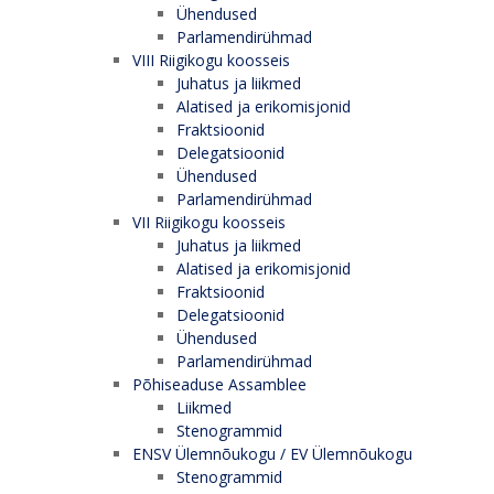
Ühendused
Parlamendirühmad
VIII Riigikogu koosseis
Juhatus ja liikmed
Alatised ja erikomisjonid
Fraktsioonid
Delegatsioonid
Ühendused
Parlamendirühmad
VII Riigikogu koosseis
Juhatus ja liikmed
Alatised ja erikomisjonid
Fraktsioonid
Delegatsioonid
Ühendused
Parlamendirühmad
Põhiseaduse Assamblee
Liikmed
Stenogrammid
ENSV Ülemnõukogu / EV Ülemnõukogu
Stenogrammid