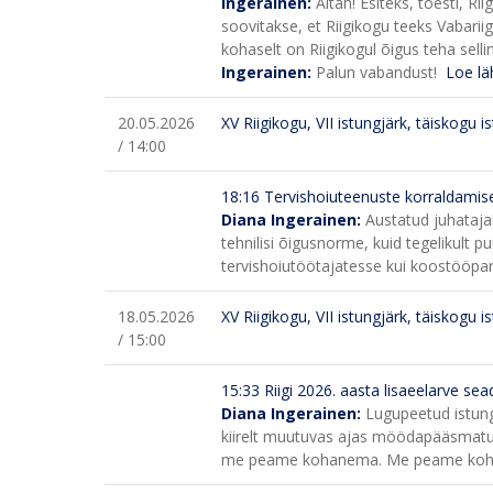
Ingerainen:
Aitäh! Esiteks, tõesti, R
soovitakse, et Riigikogu teeks Vabarii
kohaselt on Riigikogul õigus teha selli
Ingerainen:
Palun vabandust!
Loe lä
20.05.2026
XV Riigikogu, VII istungjärk, täiskogu i
/ 14:00
18:16
Tervishoiuteenuste korraldamis
Diana Ingerainen:
Austatud juhataja
tehnilisi õigusnorme, kuid tegelikult
tervishoiutöötajatesse kui koostööpar
18.05.2026
XV Riigikogu, VII istungjärk, täiskogu i
/ 15:00
15:33
Riigi 2026. aasta lisaeelarve s
Diana Ingerainen:
Lugupeetud istung
kiirelt muutuvas ajas möödapääsmatu.
me peame kohanema. Me peame kohane