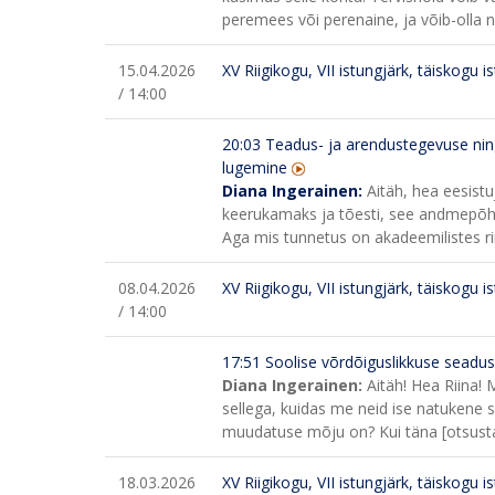
peremees või perenaine, ja võib-olla ne
15.04.2026
XV Riigikogu, VII istungjärk, täiskogu i
/ 14:00
20:03
Teadus- ja arendustegevuse nin
lugemine
Diana Ingerainen:
Aitäh, hea eesistu
keerukamaks ja tõesti, see andmepõhi
Aga mis tunnetus on akadeemilistes r
08.04.2026
XV Riigikogu, VII istungjärk, täiskogu i
/ 14:00
17:51
Soolise võrdõiguslikkuse sead
Diana Ingerainen:
Aitäh! Hea Riina!
sellega, kuidas me neid ise natukene 
muudatuse mõju on? Kui täna [otsusta
18.03.2026
XV Riigikogu, VII istungjärk, täiskogu i