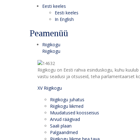
Eesti keeles
Eesti keeles
In English
Peamenüü
Riigikogu
Riigikogu
Riigikogu on Eesti rahva esinduskogu, kuhu kuulub 
vastu seadusi ja otsuseid, teha parlamentaarset kon
XV Riigikogu
Riigikogu juhatus
Riigikogu liikmed
Muudatused koosseisus
Arvud räägivad
Saali plaan
Palgaandmed
Riigikogu liikme hea tava