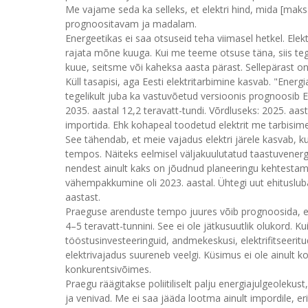
Me vajame seda ka selleks, et elektri hind, mida [maks
prognoositavam ja madalam.
Energeetikas ei saa otsuseid teha viimasel hetkel. Ele
rajata mõne kuuga. Kui me teeme otsuse täna, siis tegel
kuue, seitsme või kaheksa aasta pärast. Sellepärast o
Küll tasapisi, aga Eesti elektritarbimine kasvab. "Ene
tegelikult juba ka vastuvõetud versioonis prognoosib Ele
2035. aastal 12,2 teravatt-tundi. Võrdluseks: 2025. aastal 
importida. Ehk kohapeal toodetud elektrit me tarbisime 
See tähendab, et meie vajadus elektri järele kasvab, 
tempos. Näiteks eelmisel väljakuulutatud taastuvener
nendest ainult kaks on jõudnud planeeringu kehtestam
vähempakkumine oli 2023. aastal. Ühtegi uut ehitusluba
aastast.
Praeguse arenduste tempo juures võib prognoosida, et e
4–5 teravatt-tunnini. See ei ole jätkusuutlik olukord. 
tööstusinvesteeringuid, andmekeskusi, elektrifitseerit
elektrivajadus suureneb veelgi. Küsimus ei ole ainult 
konkurentsivõimes.
Praegu räägitakse poliitiliselt palju energiajulgeoleku
ja venivad. Me ei saa jääda lootma ainult impordile, er