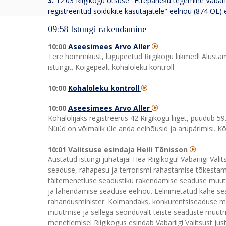
3.
12:03
Riigikogu otsuse "Ettepaneku tegemine Vabari
registreeritud sõidukite kasutajatele" eelnõu (874 OE
09:58 Istungi rakendamine
10:00
Aseesimees Arvo Aller
Tere hommikust, lugupeetud Riigikogu liikmed! Alustam
istungit. Kõigepealt kohaloleku kontroll.
10:00
Kohaloleku kontroll
10:00
Aseesimees Arvo Aller
Kohalolijaks registreerus 42 Riigikogu liiget, puudub 5
Nüüd on võimalik üle anda eelnõusid ja arupärimisi. Kõi
10:01 Valitsuse esindaja Heili Tõnisson
Austatud istungi juhataja! Hea Riigikogu! Vabariigi Val
seaduse, rahapesu ja terrorismi rahastamise tõkestami
täitemenetluse seadustiku rakendamise seaduse muutmi
ja lahendamise seaduse eelnõu. Eelnimetatud kahe sea
rahandusminister. Kolmandaks, konkurentsiseaduse mu
muutmise ja sellega seonduvalt teiste seaduste muut
menetlemisel Riigikogus esindab Vabariigi Valitsust just