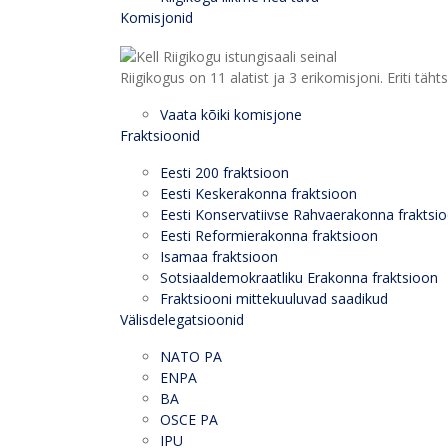
Komisjonid
Riigikogus on 11 alatist ja 3 erikomisjoni. Eriti
Vaata kõiki komisjone
Fraktsioonid
Eesti 200 fraktsioon
Eesti Keskerakonna fraktsioon
Eesti Konservatiivse Rahvaerakonna fraktsi
Eesti Reformierakonna fraktsioon
Isamaa fraktsioon
Sotsiaaldemokraatliku Erakonna fraktsioon
Fraktsiooni mittekuuluvad saadikud
Välisdelegatsioonid
NATO PA
ENPA
BA
OSCE PA
IPU