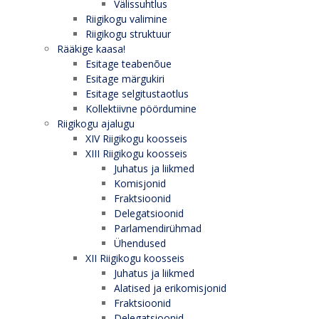
Välissuhtlus
Riigikogu valimine
Riigikogu struktuur
Rääkige kaasa!
Esitage teabenõue
Esitage märgukiri
Esitage selgitustaotlus
Kollektiivne pöördumine
Riigikogu ajalugu
XIV Riigikogu koosseis
XIII Riigikogu koosseis
Juhatus ja liikmed
Komisjonid
Fraktsioonid
Delegatsioonid
Parlamendirühmad
Ühendused
XII Riigikogu koosseis
Juhatus ja liikmed
Alatised ja erikomisjonid
Fraktsioonid
Delegatsioonid