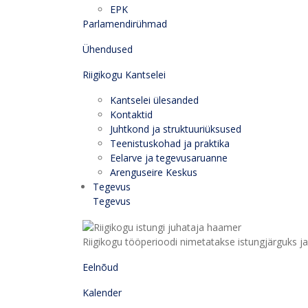
EPK
Parlamendirühmad
Ühendused
Riigikogu Kantselei
Kantselei ülesanded
Kontaktid
Juhtkond ja struktuuriüksused
Teenistuskohad ja praktika
Eelarve ja tegevusaruanne
Arenguseire Keskus
Tegevus
Tegevus
Riigikogu tööperioodi nimetatakse istungjärguks ja 
Eelnõud
Kalender