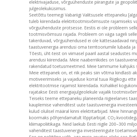
elektrivajaduse, võrguühenduste piirangute ja geopoliiti
julgeolekuküsimus.
Seetõttu teemegi Vabariigi Valitsusele ettepaneku [alg
tuleb kiirendada elektritootmisvõimsuste rajamiseks va
võrguühenduste protsesse. Eestis ei ole probleem selles
tootmisvõimsusi rajada. Probleem on väga sageli selles,
takerduvad, võrguühendused ei ole kättesaadavad ning
taastuvenergia arendusi oma territooriumile lubada ja
Tõesti, üht-teist on viimasel paaril aastal seadustes m
arendusi kiirendada. Meie naaberriikides on taastuvene
rakendatud toetusmeetmed. Meie tammume kahjuks su
Meie ettepanek on, et riik peaks siin võtma kindlasti 
motiveerimiseks ja vajaduse korral tuua Riigikogu et
elektritootmise rajamist kiirendada. Kohalikel koguko
rajatakse Eesti energiajulgeolekule vajalik tootmisvõi
Teiseks teeme ettepaneku planeerida riigieelarves taa
kauplemise vahenditest uute taastuvenergia investee
kulud olulisel määral kinni elektritarbijad. Meie hinnan
koormaks põhjendamatult lõpptarbijat. CO
kvootideg
-
2
kliimapoliitikaga. Neid laekub Eesti riigile 200–300 mi
vahenditest taastuvenergia investeeringute toetamisek
See on poliitiline valik, aga meie arvates oleks see õi