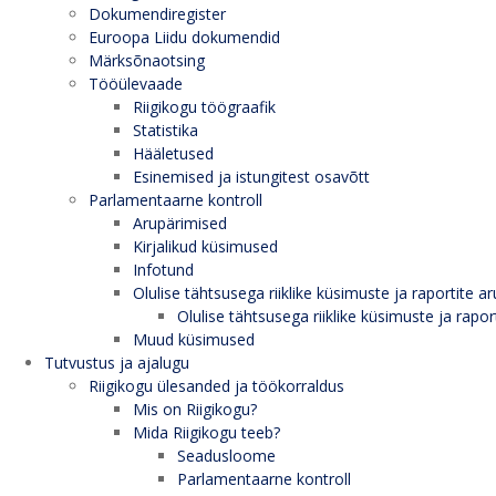
Dokumendiregister
Euroopa Liidu dokumendid
Märksõnaotsing
Tööülevaade
Riigikogu töögraafik
Statistika
Hääletused
Esinemised ja istungitest osavõtt
Parlamentaarne kontroll
Arupärimised
Kirjalikud küsimused
Infotund
Olulise tähtsusega riiklike küsimuste ja raportite ar
Olulise tähtsusega riiklike küsimuste ja rapor
Muud küsimused
Tutvustus ja ajalugu
Riigikogu ülesanded ja töökorraldus
Mis on Riigikogu?
Mida Riigikogu teeb?
Seadusloome
Parlamentaarne kontroll