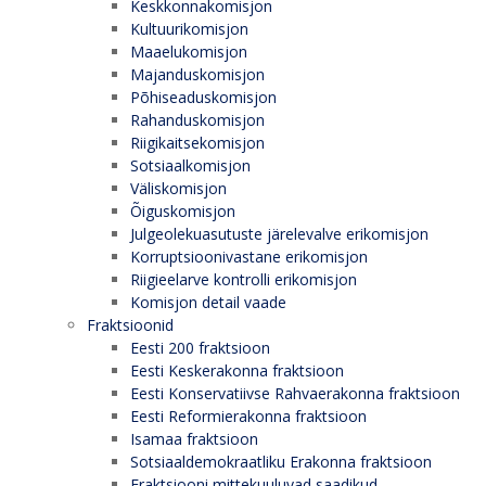
Keskkonnakomisjon
Kultuurikomisjon
Maaelukomisjon
Majanduskomisjon
Põhiseaduskomisjon
Rahanduskomisjon
Riigikaitsekomisjon
Sotsiaalkomisjon
Väliskomisjon
Õiguskomisjon
Julgeolekuasutuste järelevalve erikomisjon
Korruptsioonivastane erikomisjon
Riigieelarve kontrolli erikomisjon
Komisjon detail vaade
Fraktsioonid
Eesti 200 fraktsioon
Eesti Keskerakonna fraktsioon
Eesti Konservatiivse Rahvaerakonna fraktsioon
Eesti Reformierakonna fraktsioon
Isamaa fraktsioon
Sotsiaaldemokraatliku Erakonna fraktsioon
Fraktsiooni mittekuuluvad saadikud