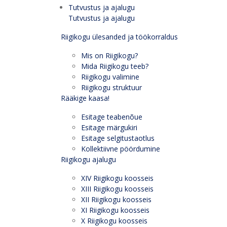
Tutvustus ja ajalugu
Tutvustus ja ajalugu
Riigikogu ülesanded ja töökorraldus
Mis on Riigikogu?
Mida Riigikogu teeb?
Riigikogu valimine
Riigikogu struktuur
Rääkige kaasa!
Esitage teabenõue
Esitage märgukiri
Esitage selgitustaotlus
Kollektiivne pöördumine
Riigikogu ajalugu
XIV Riigikogu koosseis
XIII Riigikogu koosseis
XII Riigikogu koosseis
XI Riigikogu koosseis
X Riigikogu koosseis