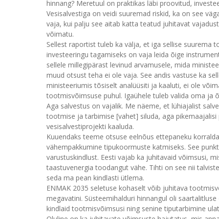
hinnang? Meretuul on praktikas läbi proovitud, invest
Vesisalvestiga on veidi suuremad riskid, ka on see väga
vaja, kui palju see aitab katta teatud juhitavat vajadust
võimatu.
Sellest raportist tuleb ka välja, et iga sellise suurem
investeeringu tagamiseks on vaja leida õige instrument
sellele millegipärast levinud arvamusele, mida ministee
muud otsust teha ei ole vaja. See andis vastuse ka sell
ministeeriumis tõsiselt analüüsiti ja kaaluti, ei ole v
tootmisvõimsuse puhul. Igaühele tuleb valida oma ja
Aga salvestus on vajalik. Me näeme, et lühiajalist salves
tootmise ja tarbimise [vahet] siluda, aga pikemaajalisi
vesisalvestiprojekti kaaluda.
Kuuendaks teeme otsuse eelnõus ettepaneku korraldad
vähempakkumine tipukoormuste katmiseks. See punkt on 
varustuskindlust. Eesti vajab ka juhitavaid võimsusi, m
taastuvenergia toodangut vähe. Tihti on see nii talviste
seda ma pean kindlasti ütlema.
ENMAK 2035 seletuse kohaselt võib juhitava tootmi
megavatini. Süsteemihalduri hinnangul oli saartalitluse
kindlaid tootmisvõimsusi ning senine tiputarbimine ula
Oluline on ka juhitavate võimsuste hajutatus, mis ann