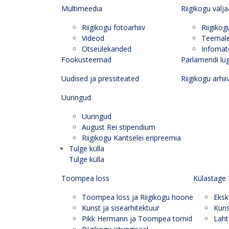
Multimeedia
Riigikogu välj
Riigikogu fotoarhiiv
Riigikog
Videod
Teemal
Otseülekanded
Infomate
Fookusteemad
Parlamendi lu
Uudised ja pressiteated
Riigikogu arhii
Uuringud
Uuringud
August Rei stipendium
Riigikogu Kantselei eripreemia
Tulge külla
Tulge külla
Toompea loss
Külastage 
Toompea loss ja Riigikogu hoone
Eksk
Kunst ja sisearhitektuur
Kuns
Pikk Hermann ja Toompea tornid
Laht