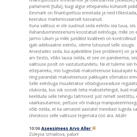
parlamenti [tulla], kuigi algse ettepaneku kohaselt pid
Eesmärk on finantspettusi ennetada ja neid tõkestada, 
keerukus märkimisväärselt kasvanud.
Kuna valitsus ei ole suutnud seda eelnõu siia tuua, si
Rahandusministeeriumi koostatud eelnõuga, mille on e
Jarmo Lilium ja mille juriidilist kvaliteeti on kontrol
igati adekvaatne eelnõu, oleme tutvunud selle sisuga.
Arvestades seda, kui ajakriitiline [see probleem] on ja k
arv Eestis, võiks lausa öelda, et see on pandeemia, sii
valitsuse poolt on vastutustundetu. Nii et tuleme siin h
ettepaneku, mis tugevdab makseteenuse kasutajate kai
ning parandab makseteenuse pakkujate võimalusi erine
Selle eelnõuga muudetakse võlaõigusseaduse regulats
olukorda, kus isik soovib teha maksetehingut, kuid m
keelduda selle tehingu täitmisest just nimelt seetõttu
väärkasutamise, pettuse või maksja manipuleerimisega. 
võib öelda, et ka viimastel aastatel meediast lugeda s
üheskoos selle valitsuse tegemata töö ära. Aitäh!
10:06
Aseesimees Arvo Aller
Züleyxa Izmailova, palun!