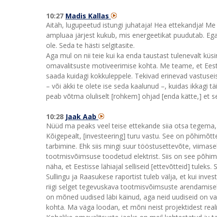
10:27
Madis Kallas
Aitäh, lugupeetud istungi juhataja! Hea ettekandja! Me 
ampluaa järjest kukub, mis energeetikat puudutab. Ega
ole. Seda te hästi selgitasite.
Aga mul on nii teie kui ka enda taustast tulenevalt küs
omavalitsuste motiveerimise kohta. Me teame, et Eestis
saada kuidagi kokkuleppele. Tekivad erinevad vastuse
– või äkki te olete ise seda kaalunud –, kuidas ikkagi 
peab võtma oluliselt [rohkem] ohjad [enda kätte,] et 
10:28
Jaak Aab
Nüüd ma peaks veel teise ettekande siia otsa tegema,
Kõigepealt, [investeering] turu vastu. See on põhimõtte
tarbimine. Ehk siis mingi suur tööstusettevõte, viima
tootmisvõimsuse toodetud elektrist. Siis on see põhimõtt
näha, et Eestisse lähiajal selliseid [ettevõtteid] tulek
Sullingu ja Raasukese raportist tuleb välja, et kui inv
riigi selget tegevuskava tootmisvõimsuste arendamiseks
on mõned uudised läbi käinud, aga neid uudiseid on var
kohta. Ma väga loodan, et mõni neist projektidest reali