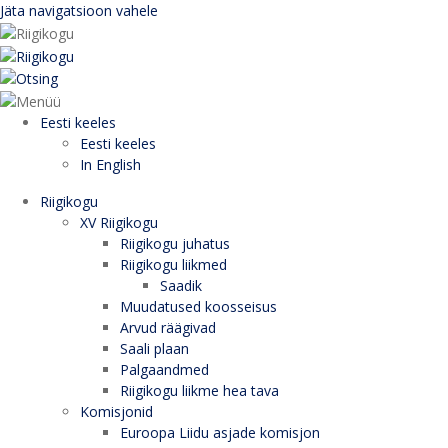
Jäta navigatsioon vahele
Eesti keeles
Eesti keeles
In English
Riigikogu
XV Riigikogu
Riigikogu juhatus
Riigikogu liikmed
Saadik
Muudatused koosseisus
Arvud räägivad
Saali plaan
Palgaandmed
Riigikogu liikme hea tava
Komisjonid
Euroopa Liidu asjade komisjon