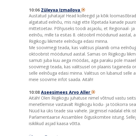
10:06
Züleyxa Izmailova
Austatud juhataja! Head kolleegid ja kõik loomasõbrad Ee
algatatud eelnõu, mis nägi ette lõpetada kanade puuris
mittetoetav. Põhjuseks toodi asjaolu, et Regionaal- j
eelnõu, mille ta esitas 8. oktoobril möödunud aastal, aa
Riigikogu liikmete eelnõuga edasi minna.
Me soovimegi teada, kas valitsus plaanib oma eelnõuga 
oktoobrist möödunud aastal. Samas on Riigikogu liikme
samuti juba kuu aega möödas, aga paraku pole maael
soovimegi teada, kas valitsusel on plaanis taganeda 
selle eelnõuga edasi minna. Valitsus on lubanud selle a
meie soovime infot saada. Aitäh!
10:08
Aseesimees Arvo Aller
Aitäh! Olen Riigikogu juhatuse nimel võtnud vastu sei
menetlemise vastavalt Riigikogu kodu- ja töökorra se
Nüüd ka üks teade siia vahele. Järgmisel nädalal ehk i
Parlamentaarse Assamblee õiguskomitee istung. Sellega
isiklikud asjad kaasa võtta.