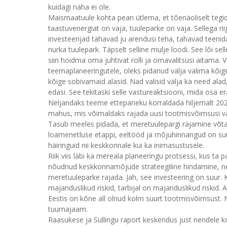
kuidagi näha ei ole.
Maismaatuule kohta pean ütlema, et tõenäoliselt tegid p
taastuvenergiat on vaja, tuuleparke on vaja. Sellega riigi
investeerijad tahavad ju arendusi teha, tahavad teenida. 
nurka tuulepark. Täpselt selline mulje loodi. See lõi se
siin hoidma oma juhtivat rolli ja omavalitsusi aitama
teemaplaneeringutele, oleks pidanud välja valima kõige
kõige sobivamaid alasid. Nad valisid välja ka need alad
edasi. See tekitaski selle vastureaktsiooni, mida osa era
Neljandaks teeme ettepaneku korraldada hiljemalt 20
mahus, mis võimaldaks rajada uusi tootmisvõimsusi vä
Tasub meeles pidada, et meretuulepargi rajamine võt
loamenetluse etappi, eeltööd ja mõjuhinnangud on su
häiringuid nii keskkonnale kui ka inimasustusele.
Riik viis läbi ka mereala planeeringu protsessi, kus ta
nõudnud keskkonnamõjude strateegiline hindamine, ne
meretuuleparke rajada. Jah, see investeering on suur. Ka s
majanduslikud riskid, tarbijal on majanduslikud riskid.
Eestis on kõne all olnud kolm suurt tootmisvõimsust. Ne
tuumajaam.
Raasukese ja Sullingu raport keskendus just nendele 