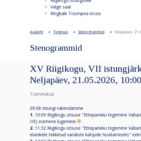
Riigikogu istungisaal
Valge saal
Ringkäik Toompea lossis
Avaleht
Tegevus
Stenogrammid
Neljapäev, 21.
Stenogrammid
XV Riigikogu, VII istungjärk
Neljapäev, 21.05.2026, 10:0
Toimetatud
09:58 Istungi rakendamine
1.
10:09
Riigikogu otsuse "Ettepaneku tegemine Vabarii
OE) esimene lugemine
2.
11:32
Riigikogu otsuse "Ettepaneku tegemine Vabarii
elanikele tekkinud varaliste kahjude hüvitamiseks" ee