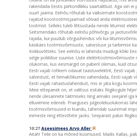
rakendada Eestis piirkondlikku saartalitlust. Aga siin 
suurt jaama. Eelnõu rõhutab ka väiksemate koostootm
rajatud koostootmisjaamad võivad anda elektrisüsteemil
tootmist. Selleks tuleb lihtsustada nende liitumist elek
Seitsmendaks rõhutab eelnõu põhivõrgu ja jaotusvõrku
rajada, kui puudub võrguühendus või kui liitumisvõi
käsikäes tootmisvõimsuste, salvestuse ja tarbimise k
Kokkuvõtteks. See eelnõu ei lahenda muidugi kõiki Ees
selge poliitilise suunise. Uute elektritootmisvõimsuste 
olukorras, kus eesmärgid on paberil olemas, kuid otsus
Eesti vajab rohkem odavat taastuvelektrit, Eesti vajab
salvestust, et hinnakõikumisi vähendada, Eesti vajab võ
Eesti vajab rahastuslahendust, mis ei jäta kogu koormu
Meie ettepanek on, et valitsus esitaks Riigikogule hil
nende ülesannete täitmiseks ning annaks seejärel iga k
elluviimine edeneb. Praeguses julgeolekuolukorras läh
tootmisvõimsused ei lisandu, tähendab suuremat impor
inimeste ning ettevõtete jaoks. Seepärast palun Riigik
10:27
Aseesimees Arvo Aller
Aitäh! Teile on ka mõned küsimused. Madis Kallas, pal