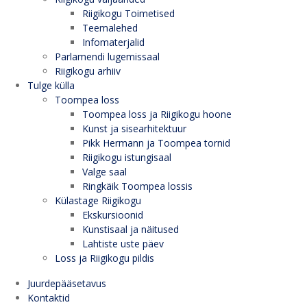
Riigikogu Toimetised
Teemalehed
Infomaterjalid
Parlamendi lugemissaal
Riigikogu arhiiv
Tulge külla
Toompea loss
Toompea loss ja Riigikogu hoone
Kunst ja sisearhitektuur
Pikk Hermann ja Toompea tornid
Riigikogu istungisaal
Valge saal
Ringkäik Toompea lossis
Külastage Riigikogu
Ekskursioonid
Kunstisaal ja näitused
Lahtiste uste päev
Loss ja Riigikogu pildis
Juurdepääsetavus
Kontaktid