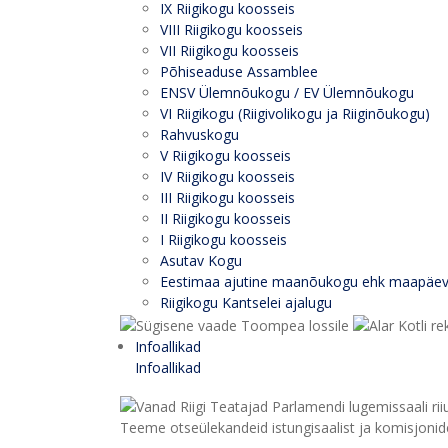
IX Riigikogu koosseis
VIII Riigikogu koosseis
VII Riigikogu koosseis
Põhiseaduse Assamblee
ENSV Ülemnõukogu / EV Ülemnõukogu
VI Riigikogu (Riigivolikogu ja Riiginõukogu)
Rahvuskogu
V Riigikogu koosseis
IV Riigikogu koosseis
III Riigikogu koosseis
II Riigikogu koosseis
I Riigikogu koosseis
Asutav Kogu
Eestimaa ajutine maanõukogu ehk maapäe
Riigikogu Kantselei ajalugu
Infoallikad
Infoallikad
Teeme otseülekandeid istungisaalist ja komisjonide 