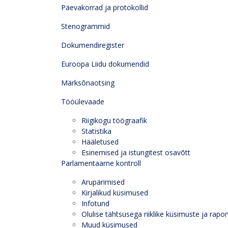
Päevakorrad ja protokollid
Stenogrammid
Dokumendiregister
Euroopa Liidu dokumendid
Märksõnaotsing
Tööülevaade
Riigikogu töögraafik
Statistika
Hääletused
Esinemised ja istungitest osavõtt
Parlamentaarne kontroll
Arupärimised
Kirjalikud küsimused
Infotund
Olulise tähtsusega riiklike küsimuste ja rapor
Muud küsimused