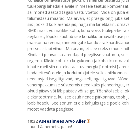
Kohalike omavalitsuste jaoks on meil kehtestatud ju ta
tuulepargi lähedal elavale inimesele teatud kompensats
sai mõned aastad tagasi vastu võetud. Mida on juba elu
talumistasu määrad. Ma arvan, et praegu ongi juba sell
siis jooksid kõik arendajad, nagu ma kirjeldasin, omav
RMK maid, võimalikke kohti, kuhu võiks tuuleparke rajad
aeglaselt, lõpuks suubub see kohaliku omavalitsuse plan
maakonna teemaplaneeringute kaudu ära kaardistanud 
protsessi läbi viinud. Ma arvan, et see oleks olnud kin
Kindlasti peavad ka arendajad peeglisse vaatama, sest
tegema, läksid kohaliku kogukonna ja kohaliku omavalit
lubate meil siin näiteks taastuvenergia [tootmist] are
hinda ettevõtetele ja kodutarbijatele selles piirkonnas
need asjad isegi liiguvad, aeglaselt, aga liiguvad. Mõn
vähempakkumise süsteemis need kaks planeeringut, mis 
olnud piisav või läbipaistev või selge. Tõenäoliselt ei
elektritootmine, kui see asub nende piirkonnas, toob j
loob heaolu. See sõnum ei ole kahjuks igale poole kohale
mõtet vaadata peeglisse.
10:32
Aseesimees Arvo Aller
Lauri Läänemets, palun!