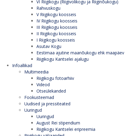
VI Riigikogu (Riigivolikogu ja Riiginõukogu)
Rahvuskogu
V Riigikogu koosseis
IV Riigikogu koosseis
III Riigikogu koosseis
II Riigikogu koosseis
I Riigikogu koosseis
Asutav Kogu
Eestimaa ajutine maanõukogu ehk maapäev
Riigikogu Kantselei ajalugu
Infoallikad
Multimeedia
Riigikogu fotoarhiiv
Videod
Otseülekanded
Fookusteemad
Uudised ja pressiteated
Uuringud
Uuringud
August Rei stipendium
Riigikogu Kantselei eripreemia
Riigikogu väljaanded