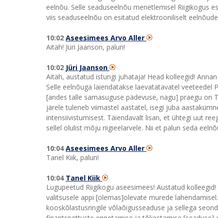
eelnõu. Selle seaduseelnõu menetlemisel Riigikogus esi
viis seaduseelnõu on esitatud elektrooniliselt eelnõud
10:02
Aseesimees Arvo Aller
Aitäh! Jüri Jaanson, palun!
10:02
Jüri Jaanson
Aitäh, austatud istungi juhataja! Head kolleegid! An
Selle eelnõuga laiendatakse laevatatavatel veeteedel Po
[andes talle samasuguse pädevuse, nagu] praegu on Tr
järele tuleneb viimastel aastatel, isegi juba aastakümn
intensiivistumisest. Täiendavalt lisan, et ühtegi uut reeg
sellel olulist mõju riigieelarvele. Nii et palun seda e
10:04
Aseesimees Arvo Aller
Tanel Kiik, palun!
10:04
Tanel Kiik
Lugupeetud Riigikogu aseesimees! Austatud kolleegid! S
valitsusele appi [olemas]olevate murede lahendamisel.
kooskõlastusringile võlaõigusseaduse ja sellega seon
finantspettuste ennetamise ja tõkestamise [seaduse] e