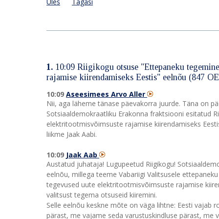
Üles
Tagasi
1.
10:09
Riigikogu otsuse "Ettepaneku tegemine 
rajamise kiirendamiseks Eestis" eelnõu (847 O
10:09
Aseesimees Arvo Aller
Nii, aga läheme tänase päevakorra juurde. Täna on p
Sotsiaaldemokraatliku Erakonna fraktsiooni esitatud Ri
elektritootmisvõimsuste rajamise kiirendamiseks Eest
liikme Jaak Aabi.
10:09
Jaak Aab
Austatud juhataja! Lugupeetud Riigikogu! Sotsiaaldemo
eelnõu, millega teeme Vabariigi Valitsusele ettepaneku
tegevused uute elektritootmisvõimsuste rajamise kiire
valitsust tegema otsuseid kiiremini.
Selle eelnõu keskne mõte on väga lihtne: Eesti vajab 
pärast, me vajame seda varustuskindluse pärast, me va