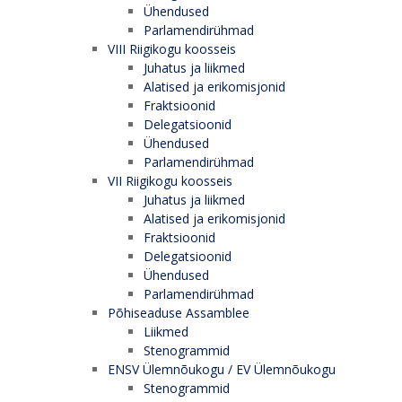
Ühendused
Parlamendirühmad
VIII Riigikogu koosseis
Juhatus ja liikmed
Alatised ja erikomisjonid
Fraktsioonid
Delegatsioonid
Ühendused
Parlamendirühmad
VII Riigikogu koosseis
Juhatus ja liikmed
Alatised ja erikomisjonid
Fraktsioonid
Delegatsioonid
Ühendused
Parlamendirühmad
Põhiseaduse Assamblee
Liikmed
Stenogrammid
ENSV Ülemnõukogu / EV Ülemnõukogu
Stenogrammid