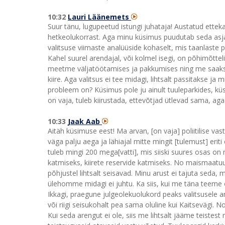
10:32
Lauri Läänemets
Suur tänu, lugupeetud istungi juhataja! Austatud ettek
hetkeolukorrast. Aga minu küsimus puudutab seda asjao
valitsuse viimaste analüüside kohaselt, mis taanlaste po
Kahel suurel arendajal, või kolmel isegi, on põhimõttel
meetme väljatöötamises ja pakkumises ning me saaks
kiire. Aga valitsus ei tee midagi, lihtsalt passitakse ja 
probleem on? Küsimus pole ju ainult tuuleparkides, küs
on vaja, tuleb kiirustada, ettevõtjad ütlevad sama, aga
10:33
Jaak Aab
Aitäh küsimuse eest! Ma arvan, [on vaja] poliitilise vas
väga palju aega ja lähiajal mitte mingit [tulemust] eri
tuleb mingi 200 mega[vatti], mis siiski suures osas 
katmiseks, kiirete reservide katmiseks. No maismaatuul
põhjustel lihtsalt seisavad. Minu arust ei tajuta seda, 
ülehomme midagi ei juhtu. Ka siis, kui me täna teem
Ikkagi, praegune julgeolekuolukord peaks valitsusele an
või riigi seisukohalt pea sama oluline kui Kaitsevägi.
Kui seda arengut ei ole, siis me lihtsalt jääme teistes