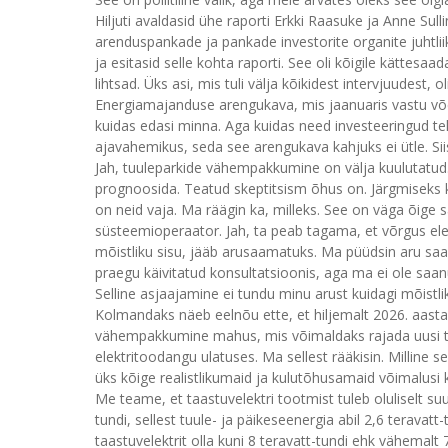
Hiljuti avaldasid ühe raporti Erkki Raasuke ja Anne Su
arenduspankade ja pankade investorite organite juhtli
ja esitasid selle kohta raporti. See oli kõigile kättesa
lihtsad. Üks asi, mis tuli välja kõikidest intervjuudest,
Energiamajanduse arengukava, mis jaanuaris vastu võe
kuidas edasi minna. Aga kuidas need investeeringud teh
ajavahemikus, seda see arengukava kahjuks ei ütle. Sii
Jah, tuuleparkide vähempakkumine on välja kuulutatud. 
prognoosida. Teatud skeptitsism õhus on. Järgmiseks k
on neid vaja. Ma räägin ka, milleks. See on väga õige
süsteemioperaator. Jah, ta peab tagama, et võrgus elek
mõistliku sisu, jääb arusaamatuks. Ma püüdsin aru saada, 
praegu käivitatud konsultatsioonis, aga ma ei ole saanu
Selline asjaajamine ei tundu minu arust kuidagi mõistli
Kolmandaks näeb eelnõu ette, et hiljemalt 2026. aast
vähempakkumine mahus, mis võimaldaks rajada uusi t
elektritoodangu ulatuses. Ma sellest rääkisin. Milline
üks kõige realistlikumaid ja kulutõhusamaid võimalusi 
Me teame, et taastuvelektri tootmist tuleb oluliselt suu
tundi, sellest tuule- ja päikeseenergia abil 2,6 terava
taastuvelektrit olla kuni 8 teravatt-tundi ehk vähemal