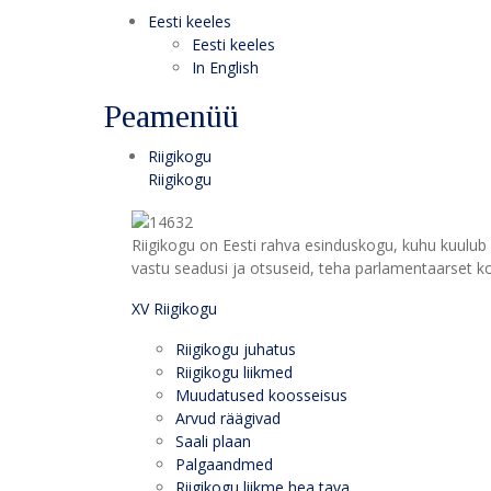
Eesti keeles
Eesti keeles
In English
Peamenüü
Riigikogu
Riigikogu
Riigikogu on Eesti rahva esinduskogu, kuhu kuulub 
vastu seadusi ja otsuseid, teha parlamentaarset kon
XV Riigikogu
Riigikogu juhatus
Riigikogu liikmed
Muudatused koosseisus
Arvud räägivad
Saali plaan
Palgaandmed
Riigikogu liikme hea tava