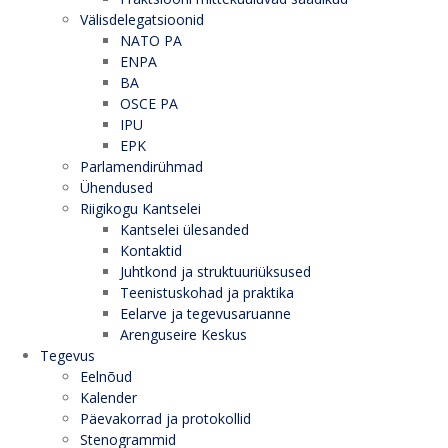
Välisdelegatsioonid
NATO PA
ENPA
BA
OSCE PA
IPU
EPK
Parlamendirühmad
Ühendused
Riigikogu Kantselei
Kantselei ülesanded
Kontaktid
Juhtkond ja struktuuriüksused
Teenistuskohad ja praktika
Eelarve ja tegevusaruanne
Arenguseire Keskus
Tegevus
Eelnõud
Kalender
Päevakorrad ja protokollid
Stenogrammid