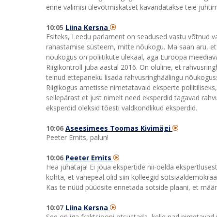
enne valimisi ülevõtmiskatset kavandatakse teie juhtim
10:05
Liina Kersna
Esiteks, Leedu parlament on seadused vastu võtnud va
rahastamise süsteem, mitte nõukogu. Ma saan aru, et 
nõukogus on poliitikute ülekaal, aga Euroopa meediava
Riigikontroll juba aastal 2016. On oluline, et rahvusri
teinud ettepaneku lisada rahvusringhäälingu nõukogusse
Riigikogus ametisse nimetatavaid eksperte poliitiliseks,
sellepärast et just nimelt need eksperdid tagavad rahv
eksperdid oleksid tõesti valdkondlikud eksperdid.
10:06
Aseesimees Toomas Kivimägi
Peeter Ernits, palun!
10:06
Peeter Ernits
Hea juhataja! Ei jõua ekspertide nii-öelda ekspertluses
kohta, et vahepeal olid siin kolleegid sotsiaaldemok
Kas te nüüd püüdsite ennetada sotside plaani, et mää
10:07
Liina Kersna
See on iga fraktsiooni otsustada, kelle nad nimetavad