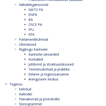
Välisdelegatsioonid
NATO PA
ENPA
BA
OSCE PA
IPU
EPK
Parlamendirühmad
Ühendused
Riigikogu Kantselei
Kantselei ülesanded
Kontaktid
Juhtkond ja struktuuriüksused
Teenistuskohad ja praktika
Eelarve ja tegevusaruanne
Arenguseire Keskus
Tegevus
Eelnõud
Kalender
Päevakorrad ja protokollid
Stenogrammid