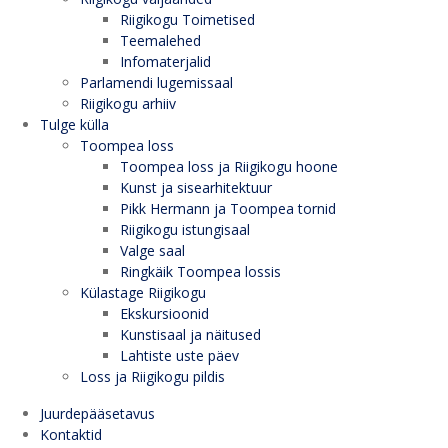
Riigikogu Toimetised
Teemalehed
Infomaterjalid
Parlamendi lugemissaal
Riigikogu arhiiv
Tulge külla
Toompea loss
Toompea loss ja Riigikogu hoone
Kunst ja sisearhitektuur
Pikk Hermann ja Toompea tornid
Riigikogu istungisaal
Valge saal
Ringkäik Toompea lossis
Külastage Riigikogu
Ekskursioonid
Kunstisaal ja näitused
Lahtiste uste päev
Loss ja Riigikogu pildis
Juurdepääsetavus
Kontaktid