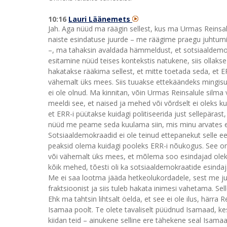
10:16
Lauri Läänemets
Jah. Aga nüüd ma räägin sellest, kus ma Urmas Reinsa
naiste esindatuse juurde – me räägime praegu juhtumisi
–, ma tahaksin avaldada hämmeldust, et sotsiaaldemokra
esitamine nüüd teises kontekstis natukene, siis ollakse s
hakatakse rääkima sellest, et mitte toetada seda, et E
vähemalt üks mees. Siis tuuakse ettekäändeks mingisug
ei ole olnud. Ma kinnitan, võin Urmas Reinsalule silma 
meeldi see, et naised ja mehed või võrdselt ei oleks k
et ERR-i püütakse kuidagi politiseerida just sellepärast,
nüüd me peame seda kuulama siin, mis minu arvates e
Sotsiaaldemokraadid ei ole teinud ettepanekut selle e
peaksid olema kuidagi pooleks ERR-i nõukogus. See on
või vähemalt üks mees, et mõlema soo esindajad oleksid
kõik mehed, tõesti oli ka sotsiaaldemokraatide esinda
Me ei saa lootma jääda hetkeolukordadele, sest me j
fraktsioonist ja siis tuleb hakata inimesi vahetama. S
Ehk ma tahtsin lihtsalt öelda, et see ei ole ilus, härra R
Isamaa poolt. Te olete tavaliselt püüdnud Isamaad, kes
kiidan teid – ainukene selline ere tähekene seal Isama