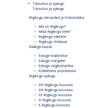
Tutvustus ja ajalugu
Tutvustus ja ajalugu
Riigikogu ülesanded ja töökorraldus
Mis on Riigikogu?
Mida Riigikogu teeb?
Riigikogu valimine
Riigikogu struktuur
Rääkige kaasa!
Esitage teabenõue
Esitage märgukiri
Esitage selgitustaotlus
Kollektiivne pöördumine
Riigikogu ajalugu
XIV Riigikogu koosseis
XIII Riigikogu koosseis
XII Riigikogu koosseis
XI Riigikogu koosseis
X Riigikogu koosseis