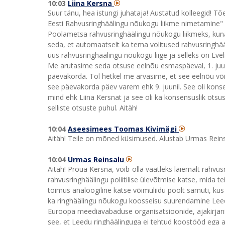
10:03
Liina Kersna
Suur tänu, hea istungi juhataja! Austatud kolleegid! Tõe
Eesti Rahvusringhäälingu nõukogu liikme nimetamine" 
Poolametsa rahvusringhäälingu nõukogu liikmeks, kuna
seda, et automaatselt ka tema volitused rahvusringhää
uus rahvusringhäälingu nõukogu liige ja selleks on Ev
Me arutasime seda otsuse eelnõu esmaspäeval, 1. juun
päevakorda. Tol hetkel me arvasime, et see eelnõu või
see päevakorda päev varem ehk 9. juunil. See oli konse
mind ehk Liina Kersnat ja see oli ka konsensuslik otsus.
selliste otsuste puhul. Aitäh!
10:04
Aseesimees Toomas Kivimägi
Aitäh! Teile on mõned küsimused. Alustab Urmas Reins
10:04
Urmas Reinsalu
Aitäh! Proua Kersna, võib-olla vaatleks laiemalt rahv
rahvusringhäälingu poliitilise ülevõtmise katse, mida te
toimus analoogiline katse võimuliidu poolt samuti, ku
ka ringhäälingu nõukogu koosseisu suurendamine Leedus 
Euroopa meediavabaduse organisatsioonide, ajakirjanik
see, et Leedu ringhäälinguga ei tehtud koostööd ega ar