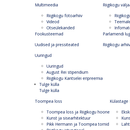
Multimeedia
Riigikogu välj
Riigikogu fotoarhiiv
Riigikog
Videod
Teemal
Otseülekanded
Infomate
Fookusteemad
Parlamendi lu
Uudised ja pressiteated
Riigikogu arhii
Uuringud
Uuringud
August Rei stipendium
Riigikogu Kantselei eripreemia
Tulge külla
Tulge külla
Toompea loss
Külastage 
Toompea loss ja Riigikogu hoone
Eksk
Kunst ja sisearhitektuur
Kuns
Pikk Hermann ja Toompea tornid
Laht