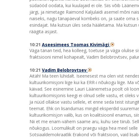
südaööd oodata, kui kuulajaid ei ole. Siis võib Läänem
järgi, ja nimetage Raimond Kaljulaidi asemel mõni nais
naiseks, nagu tänapäeval kombeks on, ja saate oma s
esindajat. Ma kutsun üles seda hääletama. Ma kutsun ül
räägita asjast.
10:21
Aseesimees Toomas Kivimägi
Väga tänan teid, hea kolleeg, toetuse ja väga olulise
fraktsiooni nimel kohapealt, Vadim Belobrovtsev, palu
10:21
Vadim Belobrovtsev
Aitäh! Ma teen lühidalt. Iseenesest ma olen vist nendes
kultuurikomisjoni liige kui ka ERR-i nõukogu liige. Ma v
käivad. See esinemine Lauri Läänemetsa poolt oli loom
kultuurikomisjonis keegi ei olnud selle vastu, et olek
Ja nüüd ollakse vastu sellele, et enne seda teist istung
teemat. Ehk on lisandumas mingid eksperdid suuremas 
kultuurikomisjon valib, kus on koalitsioonil enamus, sii
Nii et me enam-vähem saame aru, kuhu see tiirub. Sell
nõukogus. Loomulikult on praegu väga hea meel selle ül
Sotsiaaldemokraatlik Erakond või fraktsioon, vaid lisab