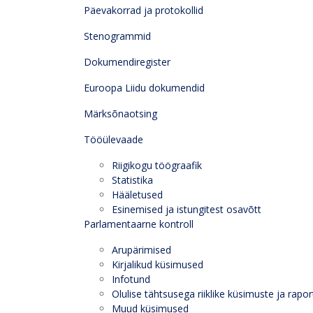
Päevakorrad ja protokollid
Stenogrammid
Dokumendiregister
Euroopa Liidu dokumendid
Märksõnaotsing
Tööülevaade
Riigikogu töögraafik
Statistika
Hääletused
Esinemised ja istungitest osavõtt
Parlamentaarne kontroll
Arupärimised
Kirjalikud küsimused
Infotund
Olulise tähtsusega riiklike küsimuste ja rapor
Muud küsimused