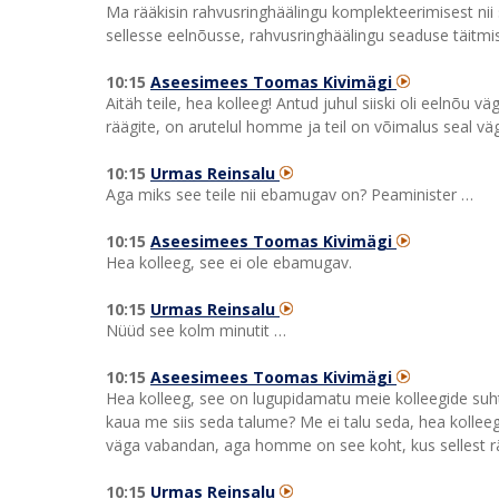
Ma rääkisin rahvusringhäälingu komplekteerimisest nii s
sellesse eelnõusse, rahvusringhäälingu seaduse täitm
10:15
Aseesimees Toomas Kivimägi
Aitäh teile, hea kolleeg! Antud juhul siiski oli eelnõu
räägite, on arutelul homme ja teil on võimalus seal väg
10:15
Urmas Reinsalu
Aga miks see teile nii ebamugav on? Peaminister …
10:15
Aseesimees Toomas Kivimägi
Hea kolleeg, see ei ole ebamugav.
10:15
Urmas Reinsalu
Nüüd see kolm minutit …
10:15
Aseesimees Toomas Kivimägi
Hea kolleeg, see on lugupidamatu meie kolleegide suhte
kaua me siis seda talume? Me ei talu seda, hea kolleeg
väga vabandan, aga homme on see koht, kus sellest rä
10:15
Urmas Reinsalu