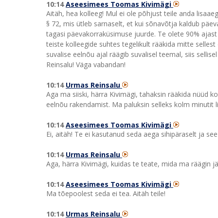
10:14
Aseesimees Toomas Kivimägi
Aitäh, hea kolleeg! Mul ei ole põhjust teile anda lisaa
§ 72, mis ütleb sarnaselt, et kui sõnavõtja kaldub päe
tagasi päevakorraküsimuse juurde. Te olete 90% ajast 
teiste kolleegide suhtes tegelikult rääkida mitte selle
suvalise eelnõu ajal räägib suvalisel teemal, siis sellis
Reinsalu! Väga vabandan!
10:14
Urmas Reinsalu
Aga ma siiski, härra Kivimägi, tahaksin rääkida nüüd k
eelnõu rakendamist. Ma paluksin selleks kolm minutit l
10:14
Aseesimees Toomas Kivimägi
Ei, aitäh! Te ei kasutanud seda aega sihipäraselt ja se
10:14
Urmas Reinsalu
Aga, härra Kivimägi, kuidas te teate, mida ma räägin 
10:14
Aseesimees Toomas Kivimägi
Ma tõepoolest seda ei tea. Aitäh teile!
10:14
Urmas Reinsalu