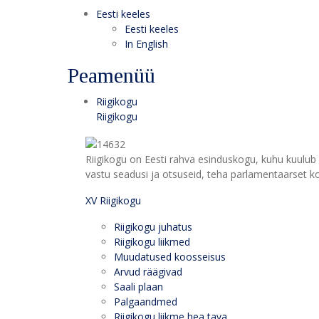
Eesti keeles
Eesti keeles
In English
Peamenüü
Riigikogu
Riigikogu
Riigikogu on Eesti rahva esinduskogu, kuhu kuulub 
vastu seadusi ja otsuseid, teha parlamentaarset kon
XV Riigikogu
Riigikogu juhatus
Riigikogu liikmed
Muudatused koosseisus
Arvud räägivad
Saali plaan
Palgaandmed
Riigikogu liikme hea tava