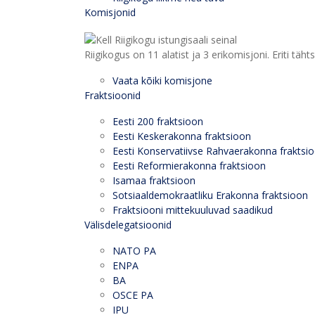
Komisjonid
Riigikogus on 11 alatist ja 3 erikomisjoni. Eriti
Vaata kõiki komisjone
Fraktsioonid
Eesti 200 fraktsioon
Eesti Keskerakonna fraktsioon
Eesti Konservatiivse Rahvaerakonna fraktsi
Eesti Reformierakonna fraktsioon
Isamaa fraktsioon
Sotsiaaldemokraatliku Erakonna fraktsioon
Fraktsiooni mittekuuluvad saadikud
Välisdelegatsioonid
NATO PA
ENPA
BA
OSCE PA
IPU