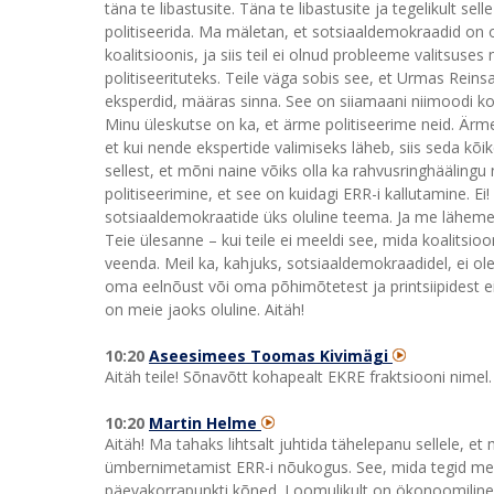
täna te libastusite. Täna te libastusite ja tegelikult se
politiseerida. Ma mäletan, et sotsiaaldemokraadid on 
koalitsioonis, ja siis teil ei olnud probleeme valitsuse
politiseerituteks. Teile väga sobis see, et Urmas Reinsalu
eksperdid, määras sinna. See on siiamaani niimoodi kog
Minu üleskutse on ka, et ärme politiseerime neid. Ä
et kui nende ekspertide valimiseks läheb, siis seda kõ
sellest, et mõni naine võiks olla ka rahvusringhäälingu
politiseerimine, et see on kuidagi ERR-i kallutamine. E
sotsiaaldemokraatide üks oluline teema. Ja me läheme
Teie ülesanne – kui teile ei meeldi see, mida koalitsi
veenda. Meil ka, kahjuks, sotsiaaldemokraadidel, ei o
oma eelnõust või oma põhimõtetest ja printsiipidest 
on meie jaoks oluline. Aitäh!
10:20
Aseesimees Toomas Kivimägi
Aitäh teile! Sõnavõtt kohapealt EKRE fraktsiooni nimel
10:20
Martin Helme
Aitäh! Ma tahaks lihtsalt juhtida tähelepanu sellele, 
ümbernimetamist ERR-i nõukogus. See, mida tegid meil
päevakorrapunkti kõned. Loomulikult on ökonoomiline