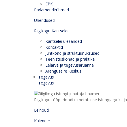
EPK
Parlamendirühmad
Ühendused
Riigikogu Kantselei
Kantselei ülesanded
Kontaktid
Juhtkond ja struktuuriüksused
Teenistuskohad ja praktika
Eelarve ja tegevusaruanne
Arenguseire Keskus
Tegevus
Tegevus
Riigikogu tööperioodi nimetatakse istungjärguks ja 
Eelnõud
Kalender