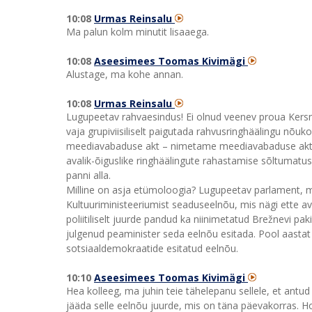
10:08
Urmas Reinsalu
Ma palun kolm minutit lisaaega.
10:08
Aseesimees Toomas Kivimägi
Alustage, ma kohe annan.
10:08
Urmas Reinsalu
Lugupeetav rahvaesindus! Ei olnud veenev proua Kersna 
vaja grupiviisiliselt paigutada rahvusringhäälingu nõuk
meediavabaduse akt – nimetame meediavabaduse akt võ
avalik-õiguslike ringhäälingute rahastamise sõltumatu
panni alla.
Milline on asja etümoloogia? Lugupeetav parlament, ma
Kultuuriministeeriumist seaduseelnõu, mis nägi ette ava
poliitiliselt juurde pandud ka niinimetatud Brežnevi paki
julgenud peaminister seda eelnõu esitada. Pool aastat m
sotsiaaldemokraatide esitatud eelnõu.
10:10
Aseesimees Toomas Kivimägi
Hea kolleeg, ma juhin teie tähelepanu sellele, et antud 
jääda selle eelnõu juurde, mis on täna päevakorras. Ho