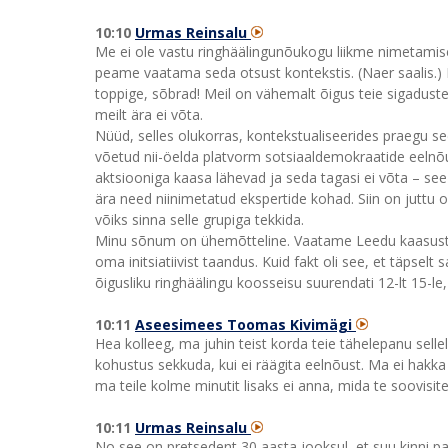
10:10
Urmas Reinsalu
Me ei ole vastu ringhäälingunõukogu liikme nimetamisel
peame vaatama seda otsust kontekstis. (Naer saalis.) M
toppige, sõbrad! Meil on vähemalt õigus teie sigadustel
meilt ära ei võta.
Nüüd, selles olukorras, kontekstualiseerides praegu s
võetud nii-öelda platvorm sotsiaaldemokraatide eelnõu 
aktsiooniga kaasa lähevad ja seda tagasi ei võta – see 
ära need niinimetatud ekspertide kohad. Siin on juttu 
võiks sinna selle grupiga tekkida.
Minu sõnum on ühemõtteline. Vaatame Leedu kaasust. L
oma initsiatiivist taandus. Kuid fakt oli see, et täpse
õigusliku ringhäälingu koosseisu suurendati 12-lt 15-le
10:11
Aseesimees Toomas Kivimägi
Hea kolleeg, ma juhin teist korda teie tähelepanu sellel
kohustus sekkuda, kui ei räägita eelnõust. Ma ei hakka
ma teile kolme minutit lisaks ei anna, mida te soovisite
10:11
Urmas Reinsalu
No see on pretsedent 30 aasta jooksul, et suu kinni pan