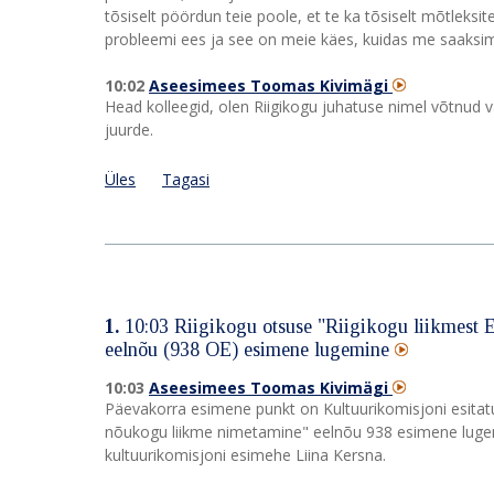
tõsiselt pöördun teie poole, et te ka tõsiselt mõtleks
probleemi ees ja see on meie käes, kuidas me saaksime 
10:02
Aseesimees Toomas Kivimägi
Head kolleegid, olen Riigikogu juhatuse nimel võtnud
juurde.
Üles
Tagasi
1.
10:03
Riigikogu otsuse "Riigikogu liikmest 
eelnõu (938 OE) esimene lugemine
10:03
Aseesimees Toomas Kivimägi
Päevakorra esimene punkt on Kultuurikomisjoni esitatu
nõukogu liikme nimetamine" eelnõu 938 esimene lugemi
kultuurikomisjoni esimehe Liina Kersna.