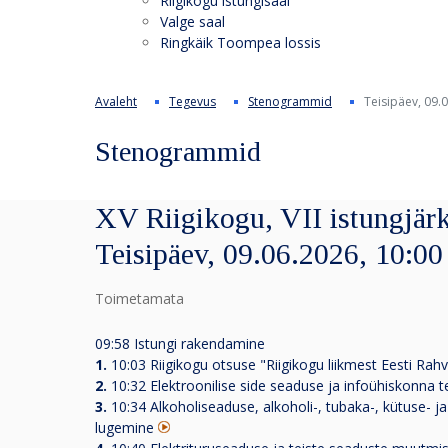
Riigikogu istungisaal
Valge saal
Ringkäik Toompea lossis
Avaleht
Tegevus
Stenogrammid
Teisipäev, 09.
Stenogrammid
XV Riigikogu, VII istungjärk
Teisipäev, 09.06.2026, 10:00
Toimetamata
09:58 Istungi rakendamine
1.
10:03
Riigikogu otsuse "Riigikogu liikmest Eesti R
2.
10:32
Elektroonilise side seaduse ja infoühiskonna
3.
10:34
Alkoholiseaduse, alkoholi-, tubaka-, kütuse- j
lugemine