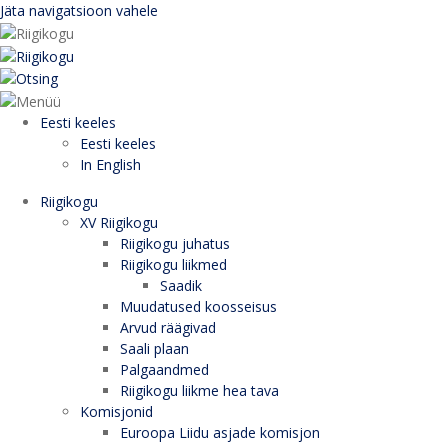
Jäta navigatsioon vahele
Eesti keeles
Eesti keeles
In English
Riigikogu
XV Riigikogu
Riigikogu juhatus
Riigikogu liikmed
Saadik
Muudatused koosseisus
Arvud räägivad
Saali plaan
Palgaandmed
Riigikogu liikme hea tava
Komisjonid
Euroopa Liidu asjade komisjon