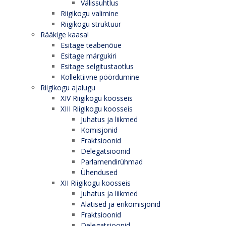
Välissuhtlus
Riigikogu valimine
Riigikogu struktuur
Rääkige kaasa!
Esitage teabenõue
Esitage märgukiri
Esitage selgitustaotlus
Kollektiivne pöördumine
Riigikogu ajalugu
XIV Riigikogu koosseis
XIII Riigikogu koosseis
Juhatus ja liikmed
Komisjonid
Fraktsioonid
Delegatsioonid
Parlamendirühmad
Ühendused
XII Riigikogu koosseis
Juhatus ja liikmed
Alatised ja erikomisjonid
Fraktsioonid
Delegatsioonid