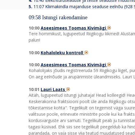
4.
10:40
Elektrituruseaduse ja teiste seaduste muutm
5.
11:07
Kliimakindla majanduse seaduse eelnõu (928
09:58 Istungi rakendamine
10:00
Aseesimees Toomas Kivimägi
Tere hommikust, lugupeetud Riigikogu liikmed! Alustame
palun!
10:00
Kohaloleku kontroll
10:00
Aseesimees Toomas Kivimägi
Kohalolijaks jõudis registreeruda 59 Riigikogu liiget, 
On aeg eelnõude ja arupärimiste üleandmiseks. Lauri L
10:01
Lauri Laats
Aitäh, lugupeetud istungi juhataja! Head kolleegid! He
Keskerakonna fraktsiooni poolt üle anda Riigikogu ots
tõkestamise kohta". Tegelikult on tegemist väga suu
valitsuse poole, erinevate ministrite poole kui ka fra
kordusvarguste arv samuti. Tegelikult peab ju tunnist
tagasi küsivad. Ehk siis see tegelikult peegeldub ka h
parandada, on vaja sisse viia teatud muudatused seadu