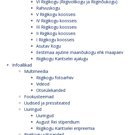
VI Riigikogu (Riigivolikogu ja Riiginõukogu)
Rahvuskogu
V Riigikogu koosseis
IV Riigikogu koosseis
III Riigikogu koosseis
II Riigikogu koosseis
I Riigikogu koosseis
Asutav Kogu
Eestimaa ajutine maanõukogu ehk maapäev
Riigikogu Kantselei ajalugu
Infoallikad
Multimeedia
Riigikogu fotoarhiiv
Videod
Otseülekanded
Fookusteemad
Uudised ja pressiteated
Uuringud
Uuringud
August Rei stipendium
Riigikogu Kantselei eripreemia
Riigikogu väljaanded