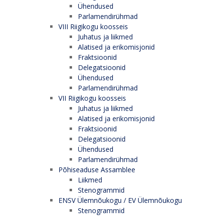
Ühendused
Parlamendirühmad
VIII Riigikogu koosseis
Juhatus ja liikmed
Alatised ja erikomisjonid
Fraktsioonid
Delegatsioonid
Ühendused
Parlamendirühmad
VII Riigikogu koosseis
Juhatus ja liikmed
Alatised ja erikomisjonid
Fraktsioonid
Delegatsioonid
Ühendused
Parlamendirühmad
Põhiseaduse Assamblee
Liikmed
Stenogrammid
ENSV Ülemnõukogu / EV Ülemnõukogu
Stenogrammid