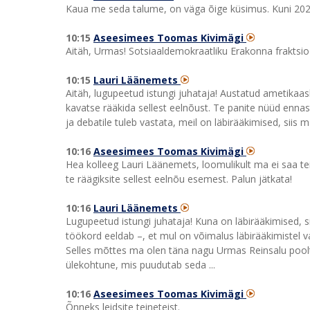
Kaua me seda talume, on väga õige küsimus. Kuni 2027. 
10:15
Aseesimees Toomas Kivimägi
Aitäh, Urmas! Sotsiaaldemokraatliku Erakonna fraktsio
10:15
Lauri Läänemets
Aitäh, lugupeetud istungi juhataja! Austatud ametikaas
kavatse rääkida sellest eelnõust. Te panite nüüd enna
ja debatile tuleb vastata, meil on läbirääkimised, siis ma
10:16
Aseesimees Toomas Kivimägi
Hea kolleeg Lauri Läänemets, loomulikult ma ei saa te
te räägiksite sellest eelnõu esemest. Palun jätkata!
10:16
Lauri Läänemets
Lugupeetud istungi juhataja! Kuna on läbirääkimised, s
töökord eeldab –, et mul on võimalus läbirääkimistel 
Selles mõttes ma olen täna nagu Urmas Reinsalu poolt. 
ülekohtune, mis puudutab seda ...
10:16
Aseesimees Toomas Kivimägi
Õnneks leidsite teineteist.