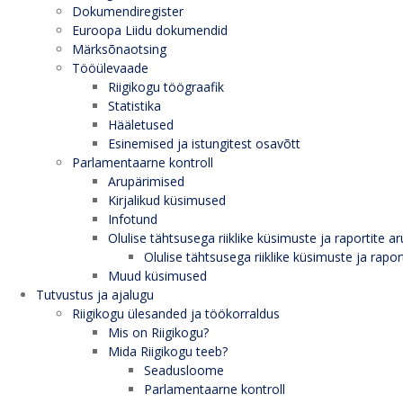
Dokumendiregister
Euroopa Liidu dokumendid
Märksõnaotsing
Tööülevaade
Riigikogu töögraafik
Statistika
Hääletused
Esinemised ja istungitest osavõtt
Parlamentaarne kontroll
Arupärimised
Kirjalikud küsimused
Infotund
Olulise tähtsusega riiklike küsimuste ja raportite ar
Olulise tähtsusega riiklike küsimuste ja rapor
Muud küsimused
Tutvustus ja ajalugu
Riigikogu ülesanded ja töökorraldus
Mis on Riigikogu?
Mida Riigikogu teeb?
Seadusloome
Parlamentaarne kontroll