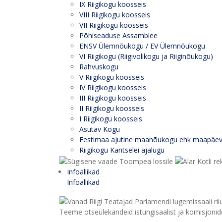
IX Riigikogu koosseis
VIII Riigikogu koosseis
VII Riigikogu koosseis
Põhiseaduse Assamblee
ENSV Ülemnõukogu / EV Ülemnõukogu
VI Riigikogu (Riigivolikogu ja Riiginõukogu)
Rahvuskogu
V Riigikogu koosseis
IV Riigikogu koosseis
III Riigikogu koosseis
II Riigikogu koosseis
I Riigikogu koosseis
Asutav Kogu
Eestimaa ajutine maanõukogu ehk maapäe
Riigikogu Kantselei ajalugu
Infoallikad
Infoallikad
Teeme otseülekandeid istungisaalist ja komisjonide 