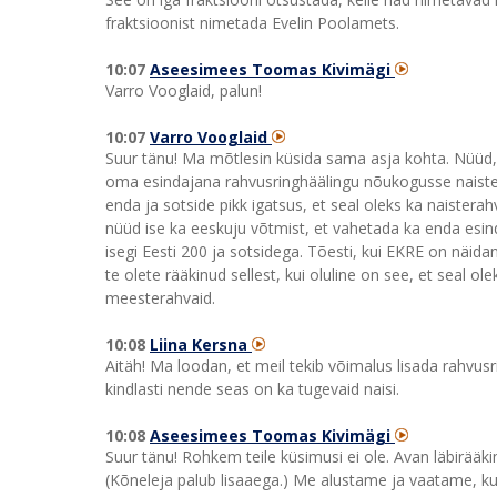
fraktsioonist nimetada Evelin Poolamets.
10:07
Aseesimees Toomas Kivimägi
Varro Vooglaid, palun!
10:07
Varro Vooglaid
Suur tänu! Ma mõtlesin küsida sama asja kohta. Nüüd, 
oma esindajana rahvusringhäälingu nõukogusse naistera
enda ja sotside pikk igatsus, et seal oleks ka naisterah
nüüd ise ka eeskuju võtmist, et vahetada ka enda esind
isegi Eesti 200 ja sotsidega. Tõesti, kui EKRE on näidanu
te olete rääkinud sellest, kui oluline on see, et seal 
meesterahvaid.
10:08
Liina Kersna
Aitäh! Ma loodan, et meil tekib võimalus lisada rahvu
kindlasti nende seas on ka tugevaid naisi.
10:08
Aseesimees Toomas Kivimägi
Suur tänu! Rohkem teile küsimusi ei ole. Avan läbirääk
(Kõneleja palub lisaaega.) Me alustame ja vaatame, ku