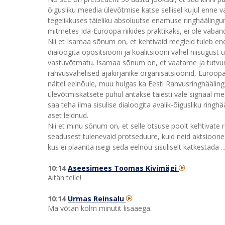
õigusliku meedia ülevõtmise katse sellisel kujul enne 
tegelikkuses täieliku absoluutse enamuse ringhäälingun
mitmetes Ida-Euroopa riikides praktikaks, ei ole vaba
Nii et Isamaa sõnum on, et kehtivaid reegleid tuleb ene
dialoogita opositsiooni ja koalitsiooni vahel niisugust ü
vastuvõtmatu. Isamaa sõnum on, et vaatame ja tutvu
rahvusvahelised ajakirjanike organisatsioonid, Euroop
näitel eelnõule, muu hulgas ka Eesti Rahvusringhäälin
ülevõtmiskatsete puhul antakse täiesti vale signaal me
saa teha ilma sisulise dialoogita avalik-õigusliku ringhä
aset leidnud.
Nii et minu sõnum on, et selle otsuse poolt kehtivate 
seadusest tulenevaid protseduure, kuid neid aktsioone s
kus ei plaanita isegi seda eelnõu sisuliselt katkestada ..
10:14
Aseesimees Toomas Kivimägi
Aitäh teile!
10:14
Urmas Reinsalu
Ma võtan kolm minutit lisaaega.