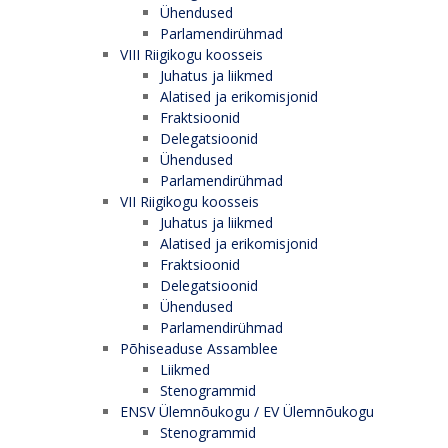
Ühendused
Parlamendirühmad
VIII Riigikogu koosseis
Juhatus ja liikmed
Alatised ja erikomisjonid
Fraktsioonid
Delegatsioonid
Ühendused
Parlamendirühmad
VII Riigikogu koosseis
Juhatus ja liikmed
Alatised ja erikomisjonid
Fraktsioonid
Delegatsioonid
Ühendused
Parlamendirühmad
Põhiseaduse Assamblee
Liikmed
Stenogrammid
ENSV Ülemnõukogu / EV Ülemnõukogu
Stenogrammid