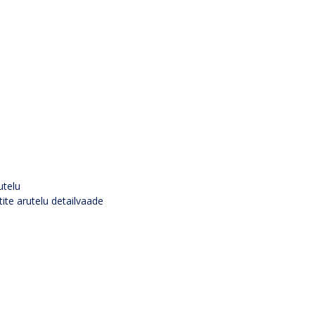
utelu
tite arutelu detailvaade