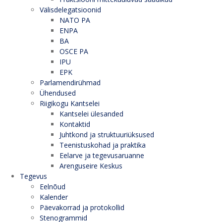
Välisdelegatsioonid
NATO PA
ENPA
BA
OSCE PA
IPU
EPK
Parlamendirühmad
Ühendused
Riigikogu Kantselei
Kantselei ülesanded
Kontaktid
Juhtkond ja struktuuriüksused
Teenistuskohad ja praktika
Eelarve ja tegevusaruanne
Arenguseire Keskus
Tegevus
Eelnõud
Kalender
Päevakorrad ja protokollid
Stenogrammid