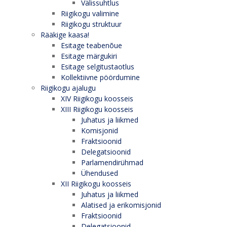
Välissuhtlus
Riigikogu valimine
Riigikogu struktuur
Rääkige kaasa!
Esitage teabenõue
Esitage märgukiri
Esitage selgitustaotlus
Kollektiivne pöördumine
Riigikogu ajalugu
XIV Riigikogu koosseis
XIII Riigikogu koosseis
Juhatus ja liikmed
Komisjonid
Fraktsioonid
Delegatsioonid
Parlamendirühmad
Ühendused
XII Riigikogu koosseis
Juhatus ja liikmed
Alatised ja erikomisjonid
Fraktsioonid
Delegatsioonid