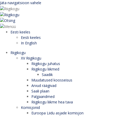
Jäta navigatsioon vahele
Eesti keeles
Eesti keeles
In English
Riigikogu
XV Riigikogu
Riigikogu juhatus
Riigikogu liikmed
Saadik
Muudatused koosseisus
Arvud räägivad
Saali plaan
Palgaandmed
Riigikogu liikme hea tava
Komisjonid
Euroopa Liidu asjade komisjon