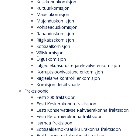
Keskkonnakomisjon
Kultuurikomisjon
Maaelukomisjon
Majanduskomisjon
Põhiseaduskomisjon
Rahanduskomisjon
Riigikaitsekomisjon
Sotsiaalkomisjon
Väliskomisjon
Õiguskomisjon
Julgeolekuasutuste järelevalve erikomisjon
Korruptsioonivastane erikomisjon
Riigieelarve kontrolli erikomisjon
Komisjon detail vaade
Fraktsioonid
Eesti 200 fraktsioon
Eesti Keskerakonna fraktsioon
Eesti Konservatiivse Rahvaerakonna fraktsioon
Eesti Reformierakonna fraktsioon
Isamaa fraktsioon
Sotsiaaldemokraatliku Erakonna fraktsioon
Fraktsiooni mittekuuluvad saadikud