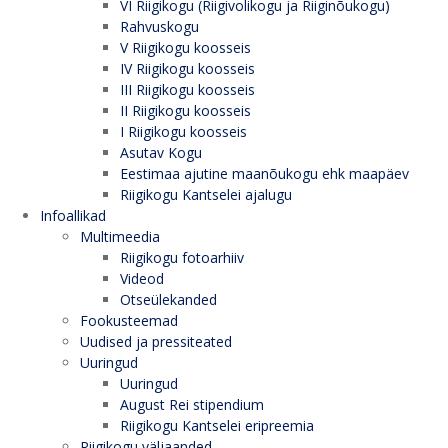
VI Riigikogu (Riigivolikogu ja Riiginõukogu)
Rahvuskogu
V Riigikogu koosseis
IV Riigikogu koosseis
III Riigikogu koosseis
II Riigikogu koosseis
I Riigikogu koosseis
Asutav Kogu
Eestimaa ajutine maanõukogu ehk maapäev
Riigikogu Kantselei ajalugu
Infoallikad
Multimeedia
Riigikogu fotoarhiiv
Videod
Otseülekanded
Fookusteemad
Uudised ja pressiteated
Uuringud
Uuringud
August Rei stipendium
Riigikogu Kantselei eripreemia
Riigikogu väljaanded