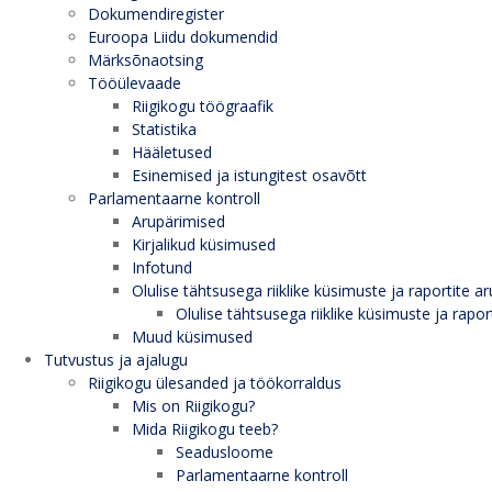
Dokumendiregister
Euroopa Liidu dokumendid
Märksõnaotsing
Tööülevaade
Riigikogu töögraafik
Statistika
Hääletused
Esinemised ja istungitest osavõtt
Parlamentaarne kontroll
Arupärimised
Kirjalikud küsimused
Infotund
Olulise tähtsusega riiklike küsimuste ja raportite ar
Olulise tähtsusega riiklike küsimuste ja rapor
Muud küsimused
Tutvustus ja ajalugu
Riigikogu ülesanded ja töökorraldus
Mis on Riigikogu?
Mida Riigikogu teeb?
Seadusloome
Parlamentaarne kontroll