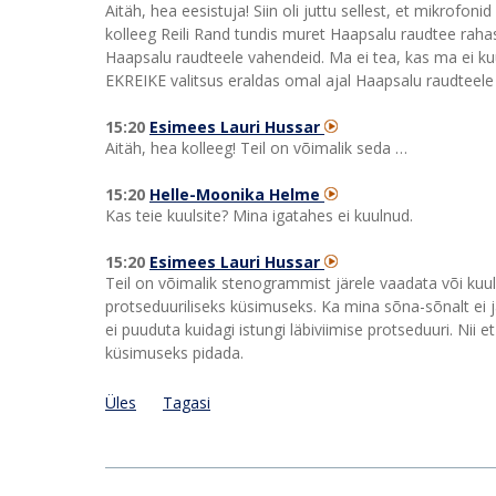
Aitäh, hea eesistuja! Siin oli juttu sellest, et mikrofon
kolleeg Reili Rand tundis muret Haapsalu raudtee rahast
Haapsalu raudteele vahendeid. Ma ei tea, kas ma ei kuul
EKREIKE valitsus eraldas omal ajal Haapsalu raudteele
15:20
Esimees Lauri Hussar
Aitäh, hea kolleeg! Teil on võimalik seda …
15:20
Helle-Moonika Helme
Kas teie kuulsite? Mina igatahes ei kuulnud.
15:20
Esimees Lauri Hussar
Teil on võimalik stenogrammist järele vaadata või kuul
protseduuriliseks küsimuseks. Ka mina sõna-sõnalt ei jäl
ei puuduta kuidagi istungi läbiviimise protseduuri. Nii 
küsimuseks pidada.
Üles
Tagasi