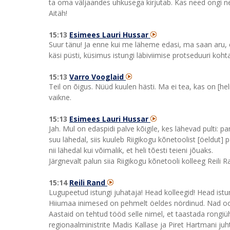
ta oma väljaandes uhkusega kirjutab. Kas need ongi 
Aitäh!
15:13
Esimees Lauri Hussar
Suur tänu! Ja enne kui me läheme edasi, ma saan aru, et 
käsi püsti, küsimus istungi läbiviimise protseduuri kohta.
15:13
Varro Vooglaid
Teil on õigus. Nüüd kuulen hästi. Ma ei tea, kas on [hel
vaikne.
15:13
Esimees Lauri Hussar
Jah. Mul on edaspidi palve kõigile, kes lähevad pulti: 
suu lähedal, siis kuuleb Riigikogu kõnetoolist [öeldut]
nii lähedal kui võimalik, et heli tõesti teieni jõuaks.
Järgnevalt palun siia Riigikogu kõnetooli kolleeg Reili R
15:14
Reili Rand
Lugupeetud istungi juhataja! Head kolleegid! Head istu
Hiiumaa inimesed on pehmelt öeldes nördinud. Nad oot
Aastaid on tehtud tööd selle nimel, et taastada rongi
regionaalministrite Madis Kallase ja Piret Hartmani juh