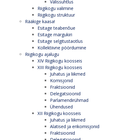
Välissuhtlus
Riigikogu valimine
Riigikogu struktuur
Rääkige kaasa!
Esitage teabenõue
Esitage märgukiri
Esitage selgitustaotlus
Kollektiivne pöördumine
Riigikogu ajalugu
XIV Riigikogu koosseis
XIII Riigikogu koosseis
Juhatus ja liikmed
Komisjonid
Fraktsioonid
Delegatsioonid
Parlamendirühmad
Ühendused
XII Riigikogu koosseis
Juhatus ja liikmed
Alatised ja erikomisjonid
Fraktsioonid
Delegatsioonid