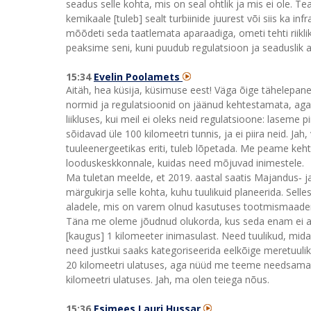
seadus selle kohta, mis on seal ohtlik ja mis ei ole. Te
kemikaale [tuleb] sealt turbiinide juurest või siis ka inf
mõõdeti seda taatlemata aparaadiga, ometi tehti riikli
peaksime seni, kuni puudub regulatsioon ja seaduslik 
15:34
Evelin Poolamets
Aitäh, hea küsija, küsimuse eest! Väga õige tähelepan
normid ja regulatsioonid on jäänud kehtestamata, aga 
liikluses, kui meil ei oleks neid regulatsioone: laseme 
sõidavad üle 100 kilomeetri tunnis, ja ei piira neid. Ja
tuuleenergeetikas eriti, tuleb lõpetada. Me peame ke
looduskeskkonnale, kuidas need mõjuvad inimestele.
Ma tuletan meelde, et 2019. aastal saatis Majandus‑ 
märgukirja selle kohta, kuhu tuulikuid planeerida. Selle
aladele, mis on varem olnud kasutuses tootmismaadena
Täna me oleme jõudnud olukorda, kus seda enam ei arv
[kaugus] 1 kilomeeter inimasulast. Need tuulikud, mida
need justkui saaks kategoriseerida eelkõige meretuulik
20 kilomeetri ulatuses, aga nüüd me teeme needsama
kilomeetri ulatuses. Jah, ma olen teiega nõus.
15:36
Esimees Lauri Hussar