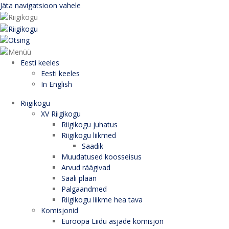
Jäta navigatsioon vahele
Eesti keeles
Eesti keeles
In English
Riigikogu
XV Riigikogu
Riigikogu juhatus
Riigikogu liikmed
Saadik
Muudatused koosseisus
Arvud räägivad
Saali plaan
Palgaandmed
Riigikogu liikme hea tava
Komisjonid
Euroopa Liidu asjade komisjon