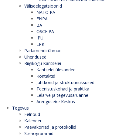
Välisdelegatsioonid
NATO PA
ENPA
BA
OSCE PA
IPU
EPK
Parlamendirühmad
Ühendused
Riigikogu Kantselei
Kantselei ülesanded
Kontaktid
Juhtkond ja struktuuriüksused
Teenistuskohad ja praktika
Eelarve ja tegevusaruanne
Arenguseire Keskus
Tegevus
Eelnõud
Kalender
Päevakorrad ja protokollid
Stenogrammid