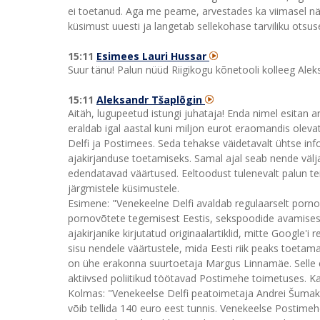
ei toetanud. Aga me peame, arvestades ka viimasel n
küsimust uuesti ja langetab sellekohase tarviliku otsu
15:11
Esimees Lauri Hussar
Suur tänu! Palun nüüd Riigikogu kõnetooli kolleeg Alek
15:11
Aleksandr Tšaplõgin
Aitäh, lugupeetud istungi juhataja! Enda nimel esitan a
eraldab igal aastal kuni miljon eurot eraomandis oleva
Delfi ja Postimees. Seda tehakse väidetavalt ühtse inf
ajakirjanduse toetamiseks. Samal ajal seab nende väljaa
edendatavad väärtused. Eeltoodust tulenevalt palun tei
järgmistele küsimustele.
Esimene: "Venekeelne Delfi avaldab regulaarselt pornogr
pornovõtete tegemisest Eestis, sekspoodide avamisest,
ajakirjanike kirjutatud originaalartiklid, mitte Google'i 
sisu nendele väärtustele, mida Eesti riik peaks toeta
on ühe erakonna suurtoetaja Margus Linnamäe. Selle
aktiivsed poliitikud töötavad Postimehe toimetuses. Kas
Kolmas: "Venekeelse Delfi peatoimetaja Andrei Šumakov
võib tellida 140 euro eest tunnis. Venekeelse Postime