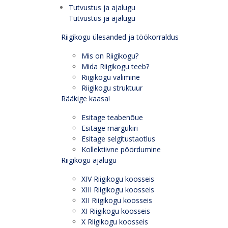
Tutvustus ja ajalugu
Tutvustus ja ajalugu
Riigikogu ülesanded ja töökorraldus
Mis on Riigikogu?
Mida Riigikogu teeb?
Riigikogu valimine
Riigikogu struktuur
Rääkige kaasa!
Esitage teabenõue
Esitage märgukiri
Esitage selgitustaotlus
Kollektiivne pöördumine
Riigikogu ajalugu
XIV Riigikogu koosseis
XIII Riigikogu koosseis
XII Riigikogu koosseis
XI Riigikogu koosseis
X Riigikogu koosseis