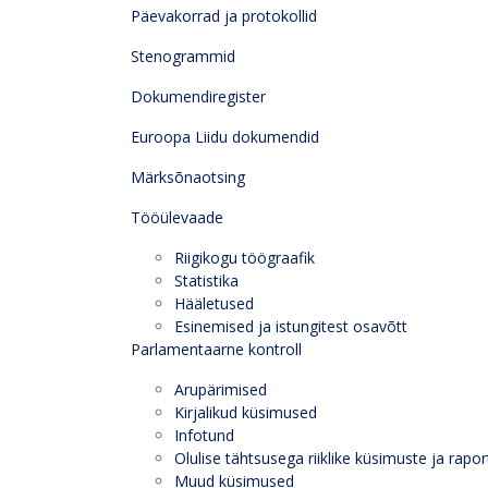
Päevakorrad ja protokollid
Stenogrammid
Dokumendiregister
Euroopa Liidu dokumendid
Märksõnaotsing
Tööülevaade
Riigikogu töögraafik
Statistika
Hääletused
Esinemised ja istungitest osavõtt
Parlamentaarne kontroll
Arupärimised
Kirjalikud küsimused
Infotund
Olulise tähtsusega riiklike küsimuste ja rapor
Muud küsimused