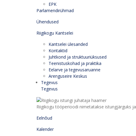
EPK
Parlamendirühmad
Ühendused
Riigikogu Kantselei
Kantselei ülesanded
Kontaktid
Juhtkond ja struktuuriüksused
Teenistuskohad ja praktika
Eelarve ja tegevusaruanne
Arenguseire Keskus
Tegevus
Tegevus
Riigikogu tööperioodi nimetatakse istungjärguks ja 
Eelnõud
Kalender