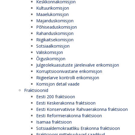
Keskkonnakomisjon
Kultuurikomisjon
Maaelukomisjon
Majanduskomisjon
Põhiseaduskomisjon
Rahanduskomisjon
Riigikaitsekomisjon
Sotsiaalkomisjon
Väliskomisjon
Õiguskomisjon
Julgeolekuasutuste järelevalve erikomisjon
Korruptsioonivastane erikomisjon
Riigieelarve kontrolli erikomisjon
Komisjon detail vaade
Fraktsioonid
Eesti 200 fraktsioon
Eesti Keskerakonna fraktsioon
Eesti Konservatiivse Rahvaerakonna fraktsioon
Eesti Reformierakonna fraktsioon
Isamaa fraktsioon
Sotsiaaldemokraatliku Erakonna fraktsioon
Fraktsiooni mittekuuluvad saadikud