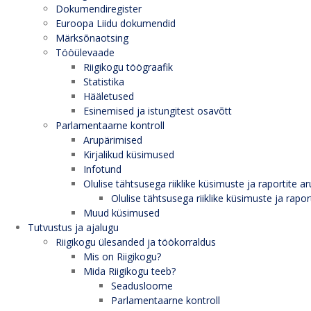
Dokumendiregister
Euroopa Liidu dokumendid
Märksõnaotsing
Tööülevaade
Riigikogu töögraafik
Statistika
Hääletused
Esinemised ja istungitest osavõtt
Parlamentaarne kontroll
Arupärimised
Kirjalikud küsimused
Infotund
Olulise tähtsusega riiklike küsimuste ja raportite ar
Olulise tähtsusega riiklike küsimuste ja rapor
Muud küsimused
Tutvustus ja ajalugu
Riigikogu ülesanded ja töökorraldus
Mis on Riigikogu?
Mida Riigikogu teeb?
Seadusloome
Parlamentaarne kontroll