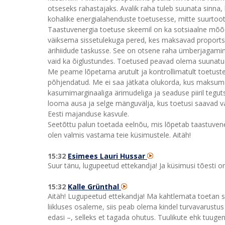
otseseks rahastajaks. Avalik raha tuleb suunata sinna, 
kohalike energialahenduste toetusesse, mitte suurtoo
Taastuvenergia toetuse skeemil on ka sotsiaalne mõõde
väiksema sissetulekuga pered, kes maksavad proportsio
ärihiidude taskusse. See on otsene raha ümberjagamine
vaid ka õiglustundes. Toetused peavad olema suunatud a
Me peame lõpetama arutult ja kontrollimatult toetust
põhjendatud. Me ei saa jätkata olukorda, kus maksum
kasumimarginaaliga ärimudeliga ja seaduse piiril tegut
looma ausa ja selge mänguvälja, kus toetusi saavad vai
Eesti majanduse kasvule.
Seetõttu palun toetada eelnõu, mis lõpetab taastuven
olen valmis vastama teie küsimustele. Aitäh!
15:32
Esimees Lauri Hussar
Suur tänu, lugupeetud ettekandja! Ja küsimusi tõesti on
15:32
Kalle Grünthal
Aitäh! Lugupeetud ettekandja! Ma kahtlemata toetan s
liikluses osaleme, siis peab olema kindel turvavarustus 
edasi –, selleks et tagada ohutus. Tuulikute ehk tuugen