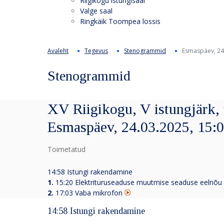
Riigikogu istungisaal
Valge saal
Ringkäik Toompea lossis
Avaleht
Tegevus
Stenogrammid
Esmaspäev, 24
Stenogrammid
XV Riigikogu, V istungjärk, 
Esmaspäev, 24.03.2025, 15:
Toimetatud
14:58 Istungi rakendamine
1.
15:20
Elektrituruseaduse muutmise seaduse eelnõu
2.
17:03
Vaba mikrofon
14:58 Istungi rakendamine