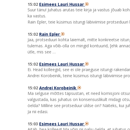
15:02
Esimees Lauri Hussar
Suur tänu! Juhatus arutas teie kirja ja vastus jõuab kohe
ka vastus.
Rain Epler, teie küsimus istungi läbiviimise protseduuri
15:02
Rain Epler
Jaa, protseduuri kohta laiemalt, mitte konkreetse istun
tulemas. Aga võib-olla on mingid kontuurid, [ehk anna
ütle, mis see …
15:02
Esimees Lauri Hussar
Ei. Head kolleegid, see ei ole praeguse istungi raken
Andrei Korobeinik, teine küsimus istungi läbiviimise pr
15:02
Andrei Korobeinik
Ma selguse mõttes täpsustan, et need komisjoni otsus
valgustada, kas juhatus on konsensuslikult midagi otsus
öelda? Milline see protseduur üldse on? Näiteks, kui j
Ja nii edasi.
15:03
Esimees Lauri Hussar
Aitäh, hea kolleeg! Ma võin nii palju öelda, et juhatu