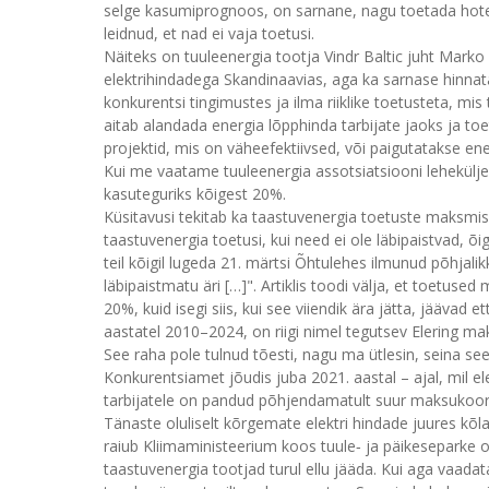
selge kasumiprognoos, on sarnane, nagu toetada hotelli
leidnud, et nad ei vaja toetusi.
Näiteks on tuuleenergia tootja Vindr Baltic juht Marko 
elektrihindadega Skandinaavias, aga ka sarnase hinnata
konkurentsi tingimustes ja ilma riiklike toetusteta, mi
aitab alandada energia lõpphinda tarbijate jaoks ja toe
projektid, mis on väheefektiivsed, või paigutatakse en
Kui me vaatame tuuleenergia assotsiatsiooni lehekülj
kasuteguriks kõigest 20%.
Küsitavusi tekitab ka taastuvenergia toetuste maksmi
taastuvenergia toetusi, kui need ei ole läbipaistvad, õ
teil kõigil lugeda 21. märtsi Õhtulehes ilmunud põhjalikk
läbipaistmatu äri […]". Artiklis toodi välja, et toetu
20%, kuid isegi siis, kui see viiendik ära jätta, jääva
aastatel 2010–2024, on riigi nimel tegutsev Elering ma
See raha pole tulnud tõesti, nagu ma ütlesin, seina seest
Konkurentsiamet jõudis juba 2021. aastal – ajal, mil ele
tarbijatele on pandud põhjendamatult suur maksukoorm
Tänaste oluliselt kõrgemate elektri hindade juures kõla
raiub Kliimaministeerium koos tuule‑ ja päikeseparke o
taastuvenergia tootjad turul ellu jääda. Kui aga vaadat