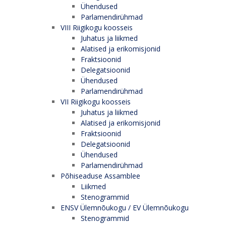
Ühendused
Parlamendirühmad
VIII Riigikogu koosseis
Juhatus ja liikmed
Alatised ja erikomisjonid
Fraktsioonid
Delegatsioonid
Ühendused
Parlamendirühmad
VII Riigikogu koosseis
Juhatus ja liikmed
Alatised ja erikomisjonid
Fraktsioonid
Delegatsioonid
Ühendused
Parlamendirühmad
Põhiseaduse Assamblee
Liikmed
Stenogrammid
ENSV Ülemnõukogu / EV Ülemnõukogu
Stenogrammid