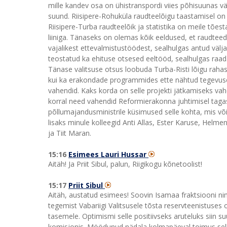
mille kandev osa on ühistranspordi viies põhisuunas 
suund. Riisipere-Rohuküla raudteelõigu taastamisel on 
Riisipere-Turba raudteelõik ja statistika on meile tõ
liiniga. Tänaseks on olemas kõik eeldused, et raudte
vajalikest ettevalmistustöödest, sealhulgas antud välja
teostatud ka ehituse otsesed eeltööd, sealhulgas ra
Tänase valitsuse otsus loobuda Turba-Risti lõigu rahas
kui ka erakondade programmides ette nähtud tegevusega,
vahendid. Kaks korda on selle projekti jätkamiseks va
korral need vahendid Reformierakonna juhtimisel tagasi
põllumajandusministrile küsimused selle kohta, mis võik
lisaks minule kolleegid Anti Allas, Ester Karuse, Helme
ja Tiit Maran.
15:16
Esimees Lauri Hussar
Aitäh! Ja Priit Sibul, palun, Riigikogu kõnetoolist!
15:17
Priit Sibul
Aitäh, austatud esimees! Soovin Isamaa fraktsiooni n
tegemist Vabariigi Valitsusele tõsta reservteenistuses
tasemele. Optimismi selle positiivseks aruteluks siin 
komisjonis. Möödunud nädala kolmapäeval toimus selle