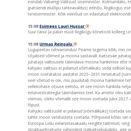
esindab Vabariigi Valitsust siseminister. Kolmandaks
(patsiendi elulõpu tahteavaldus) eelnõu. Riigikogus es
terviseminister. Kõik eelnõud on edastatud elektroonilis
15:08
Esimees Lauri Hussar
Suur tänu! Ja palun nüüd Riigikogu kõnetooli kolleeg U
15:08
Urmas Reinsalu
Lugupeetav rahvaesindus! Peame tegema kõik, mis on v
sõjalised võimed ja moona vastavalt Kaitseväe juhataj
juhataja valitsusele täiendava moona hankimise ette r
kahjuks valitsus ei pidanud võimalikuks seda sellisel ku
moon soetatakse aastatel 2025–2031 nimetatud [summa]
veel võetud ei ole, mis puudutab moona hankimise tehn
sellekohase otsuse eelnõu, et see moon hankida nelja a
eelarvestrateegia täiendamise teel. Ka ametis olev kait
olemas, oleks võimalik see moon soetada juba 2027. aast
lõpust.
Kahjuks valitsusliit ei pidanud [võimalikuks] toetada
tahte moon venitusteta soetada. Põhjuseid kõlas siin er
Euroopa Liidu eelarvetasakaalu reeglite täitmisel, ning
struktuuritoetuste vahendeid riigikaitsekuludeks, aga see