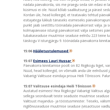
nädala päevakorda, siis me praegu seda siin edasi ei 
küsimusi ei ole. Nüüd kõlab saalikutsung ja pärast se
Kordan üle, head kolleegid, et teatavaks tehtud päev
esitajatega lükkub tänaseks esimeseks päevakorrapunk
punkt jääb seetõttu töönädala päevakorrast välja. Ja 
kolmapäevase istungi päevakorrast välja seitsmes päev
tubakaseaduse muutmise seaduse eelnõu 223 teine lu
täiskogu V istungjärgu 9. töönädala päevakorra kinnita
15:06
Hääletustulemused
15:07
Esimees Lauri Hussar
Päevakorra kinnitamise poolt on 82 Riigikogu liiget, va
Nüüd, head kolleegid, on võimalik anda üle eelnõusid ja
Vabariigi Valitsuse esindaja proua Heili Tõnissoni. Palun
15:07 Valitsuse esindaja Heili Tõnisson
Austatud esimees! Hea Riigikogu! Vabariigi Valitsus al
sellega seonduvalt teiste seaduste muutmise seaduse 
Valitsust majandus‑ ja tööstusminister. Teiseks, väli
riigilõivuseaduse muutmise seaduse (viisaotsuse vaidl