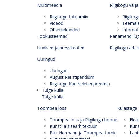
Multimeedia
Riigikogu välj
Riigikogu fotoarhiiv
Riigikog
Videod
Teemal
Otseülekanded
Infomate
Fookusteemad
Parlamendi lu
Uudised ja pressiteated
Riigikogu arhii
Uuringud
Uuringud
August Rei stipendium
Riigikogu Kantselei eripreemia
Tulge külla
Tulge külla
Toompea loss
Külastage 
Toompea loss ja Riigikogu hoone
Eksk
Kunst ja sisearhitektuur
Kuns
Pikk Hermann ja Toompea tornid
Laht