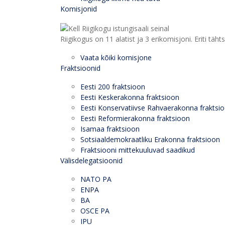
Komisjonid
Riigikogus on 11 alatist ja 3 erikomisjoni. Eriti
Vaata kõiki komisjone
Fraktsioonid
Eesti 200 fraktsioon
Eesti Keskerakonna fraktsioon
Eesti Konservatiivse Rahvaerakonna fraktsi
Eesti Reformierakonna fraktsioon
Isamaa fraktsioon
Sotsiaaldemokraatliku Erakonna fraktsioon
Fraktsiooni mittekuuluvad saadikud
Välisdelegatsioonid
NATO PA
ENPA
BA
OSCE PA
IPU