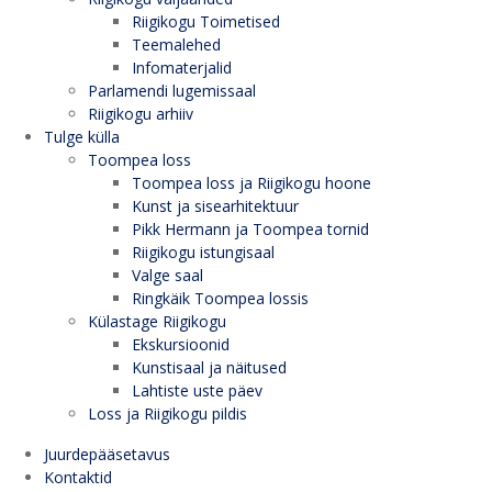
Riigikogu Toimetised
Teemalehed
Infomaterjalid
Parlamendi lugemissaal
Riigikogu arhiiv
Tulge külla
Toompea loss
Toompea loss ja Riigikogu hoone
Kunst ja sisearhitektuur
Pikk Hermann ja Toompea tornid
Riigikogu istungisaal
Valge saal
Ringkäik Toompea lossis
Külastage Riigikogu
Ekskursioonid
Kunstisaal ja näitused
Lahtiste uste päev
Loss ja Riigikogu pildis
Juurdepääsetavus
Kontaktid