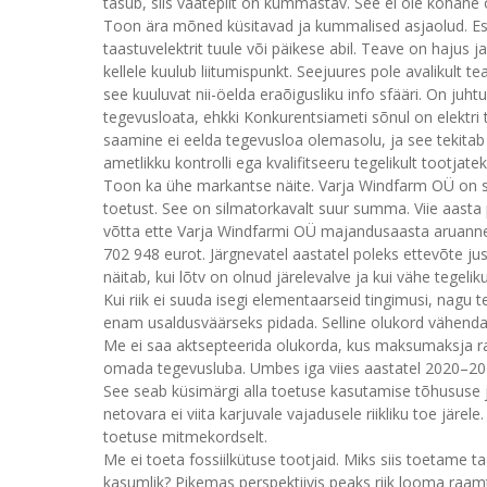
tasub, siis vaatepilt on kummastav. See ei ole kohane 
Toon ära mõned küsitavad ja kummalised asjaolud. Esi
taastuvelektrit tuule või päikese abil. Teave on hajus
kellele kuulub liitumispunkt. Seejuures pole avalikult te
see kuuluvat nii-öelda eraõigusliku info sfääri. On ju
tegevusloata, ehkki Konkurentsiameti sõnul on elektri
saamine ei eelda tegevusloa olemasolu, ja see tekitab
ametlikku kontrolli ega kvalifitseeru tegelikult tootjate
Toon ka ühe markantse näite. Varja Windfarm OÜ on saa
toetust. See on silmatorkavalt suur summa. Viie aasta
võtta ette Varja Windfarmi OÜ majandusaasta aruanne
702 948 eurot. Järgnevatel aastatel poleks ettevõte j
näitab, kui lõtv on olnud järelevalve ja kui vähe tegeli
Kui riik ei suuda isegi elementaarseid tingimusi, nagu 
enam usaldusväärseks pidada. Selline olukord vähendab
Me ei saa aktsepteerida olukorda, kus maksumaksja rah
omada tegevusluba. Umbes iga viies aastatel 2020–20
See seab küsimärgi alla toetuse kasutamise tõhususe j
netovara ei viita karjuvale vajadusele riikliku toe järe
toetuse mitmekordselt.
Me ei toeta fossiilkütuse tootjaid. Miks siis toetame ta
kasumlik? Pikemas perspektiivis peaks riik looma raamt