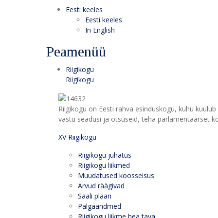
Eesti keeles
Eesti keeles
In English
Peamenüü
Riigikogu
Riigikogu
Riigikogu on Eesti rahva esinduskogu, kuhu kuulub 
vastu seadusi ja otsuseid, teha parlamentaarset kon
XV Riigikogu
Riigikogu juhatus
Riigikogu liikmed
Muudatused koosseisus
Arvud räägivad
Saali plaan
Palgaandmed
Riigikogu liikme hea tava