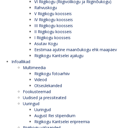
VI Riigikogu (Riigivolikogu ja Riiginõukogu)
Rahvuskogu
V Riigikogu koosseis
IV Riigikogu koosseis
III Riigikogu koosseis
II Riigikogu koosseis
I Riigikogu koosseis
Asutav Kogu
Eestimaa ajutine maanõukogu ehk maapäev
Riigikogu Kantselei ajalugu
Infoallikad
Multimeedia
Riigikogu fotoarhiiv
Videod
Otseülekanded
Fookusteemad
Uudised ja pressiteated
Uuringud
Uuringud
August Rei stipendium
Riigikogu Kantselei eripreemia
Riigikogu väljaanded