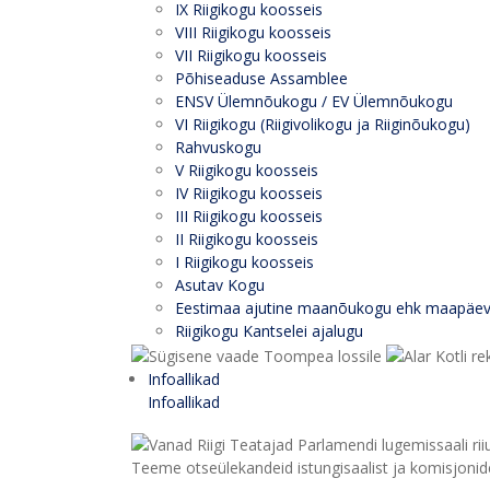
IX Riigikogu koosseis
VIII Riigikogu koosseis
VII Riigikogu koosseis
Põhiseaduse Assamblee
ENSV Ülemnõukogu / EV Ülemnõukogu
VI Riigikogu (Riigivolikogu ja Riiginõukogu)
Rahvuskogu
V Riigikogu koosseis
IV Riigikogu koosseis
III Riigikogu koosseis
II Riigikogu koosseis
I Riigikogu koosseis
Asutav Kogu
Eestimaa ajutine maanõukogu ehk maapäe
Riigikogu Kantselei ajalugu
Infoallikad
Infoallikad
Teeme otseülekandeid istungisaalist ja komisjonide 