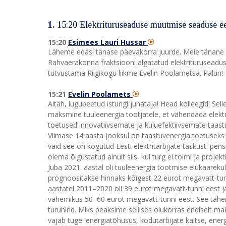
1.
15:20
Elektrituruseaduse muutmise seaduse e
15:20
Esimees Lauri Hussar
Läheme edasi tänase päevakorra juurde. Meie tänane 
Rahvaerakonna fraktsiooni algatatud elektrituruseadu
tutvustama Riigikogu liikme Evelin Poolametsa. Palun!
15:21
Evelin Poolamets
Aitäh, lugupeetud istungi juhataja! Head kolleegid! S
maksmine tuuleenergia tootjatele, et vähendada elektr
toetused innovatiivsemate ja kuluefektiivsemate taas
Viimase 14 aasta jooksul on taastuvenergia toetuseks m
vaid see on kogutud Eesti elektritarbijate taskust: pens
olema õigustatud ainult siis, kui turg ei toimi ja projek
Juba 2021. aastal oli tuuleenergia tootmise elukaareku
prognoositakse hinnaks kõigest 22 eurot megavatt-tunn
aastatel 2011–2020 oli 39 eurot megavatt-tunni eest 
vahemikus 50–60 eurot megavatt-tunni eest. See tähe
turuhind. Miks peaksime sellises olukorras endiselt ma
vajab tuge: energiatõhusus, kodutarbijate kaitse, ener