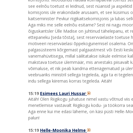
see eelnõu toetust ei leidnud, sest nüansid ja aspektid 
komisjonis üle erakondade arusaam, et see küsimus on 
kaitseminister Pevkur riigikaitsekomisjonis ja lubas sel
Aga miks me selle eelnõu esitame? Sest nii nagu moon
õiguskantsler Ülle Madise on juhtinud tähelepanu, et r
ettepaneku [seda tõsta], sest reservväelaste toetuse h
motiveeri reservväelasi õppekogunemisel osalema. On 
palgasüsteemi kõrgemast palgaastmest või Eesti keskm
vanemahüvitisega, millal säilitatakse isikule eelmise 
makstava toetuse ülemmäär, mis arvestaks piisavalt k
võimaluse, et riik peab kandma ettenägematuid ja ülem
veebruariks ministril sellega tegeleda, aga ta ei tegel
indu sellega kiiremas korras tegeleda. Aitäh!
15:19
Esimees Lauri Hussar
Aitäh! Olen Riigikogu juhatuse nimel vastu võtnud viis
menetlemise vastavalt Riigikogu kodu‑ ja töökorra se
Aga enne kui me edasi läheme, on käsi püsti Helle-Moo
palun!
15:19
Helle-Moonika Helme