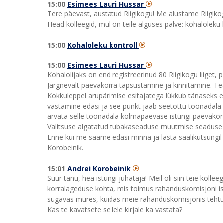
15:00
Esimees Lauri Hussar
Tere päevast, austatud Riigikogu! Me alustame Riigiko
Head kolleegid, mul on teile alguses palve: kohaloleku 
15:00
Kohaloleku kontroll
15:00
Esimees Lauri Hussar
Kohalolijaks on end registreerinud 80 Riigikogu liiget,
Järgnevalt päevakorra täpsustamine ja kinnitamine. 
Kokkuleppel arupärimise esitajatega lükkub tänaseks 
vastamine edasi ja see punkt jääb seetõttu töönädala 
arvata selle töönädala kolmapäevase istungi päevakorr
Valitsuse algatatud tubakaseaduse muutmise seaduse 
Enne kui me saame edasi minna ja lasta saalikutsungil 
Korobeinik.
15:01
Andrei Korobeinik
Suur tänu, hea istungi juhataja! Meil oli siin teie kollee
korralageduse kohta, mis toimus rahanduskomisjoni istu
sügavas mures, kuidas meie rahanduskomisjonis teht
Kas te kavatsete sellele kirjale ka vastata?