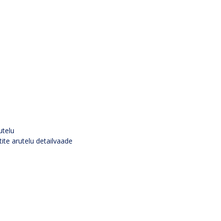
utelu
tite arutelu detailvaade