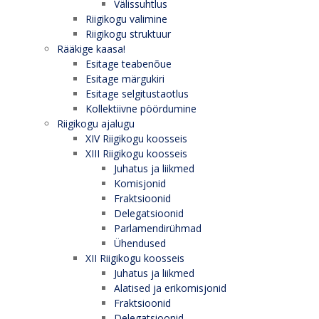
Välissuhtlus
Riigikogu valimine
Riigikogu struktuur
Rääkige kaasa!
Esitage teabenõue
Esitage märgukiri
Esitage selgitustaotlus
Kollektiivne pöördumine
Riigikogu ajalugu
XIV Riigikogu koosseis
XIII Riigikogu koosseis
Juhatus ja liikmed
Komisjonid
Fraktsioonid
Delegatsioonid
Parlamendirühmad
Ühendused
XII Riigikogu koosseis
Juhatus ja liikmed
Alatised ja erikomisjonid
Fraktsioonid
Delegatsioonid