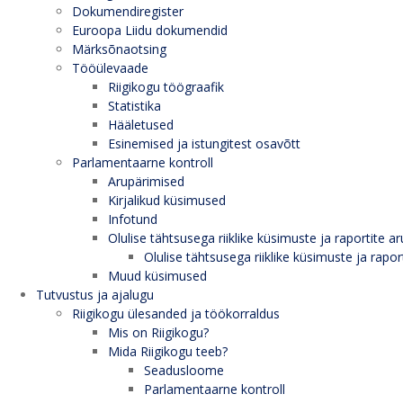
Dokumendiregister
Euroopa Liidu dokumendid
Märksõnaotsing
Tööülevaade
Riigikogu töögraafik
Statistika
Hääletused
Esinemised ja istungitest osavõtt
Parlamentaarne kontroll
Arupärimised
Kirjalikud küsimused
Infotund
Olulise tähtsusega riiklike küsimuste ja raportite ar
Olulise tähtsusega riiklike küsimuste ja rapor
Muud küsimused
Tutvustus ja ajalugu
Riigikogu ülesanded ja töökorraldus
Mis on Riigikogu?
Mida Riigikogu teeb?
Seadusloome
Parlamentaarne kontroll