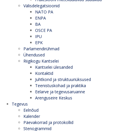
Välisdelegatsioonid
NATO PA
ENPA
BA
OSCE PA
IPU
EPK
Parlamendirühmad
Ühendused
Riigikogu Kantselei
Kantselei ülesanded
Kontaktid
Juhtkond ja struktuuriüksused
Teenistuskohad ja praktika
Eelarve ja tegevusaruanne
Arenguseire Keskus
Tegevus
Eelnõud
Kalender
Päevakorrad ja protokollid
Stenogrammid