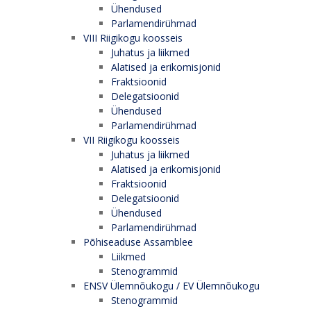
Ühendused
Parlamendirühmad
VIII Riigikogu koosseis
Juhatus ja liikmed
Alatised ja erikomisjonid
Fraktsioonid
Delegatsioonid
Ühendused
Parlamendirühmad
VII Riigikogu koosseis
Juhatus ja liikmed
Alatised ja erikomisjonid
Fraktsioonid
Delegatsioonid
Ühendused
Parlamendirühmad
Põhiseaduse Assamblee
Liikmed
Stenogrammid
ENSV Ülemnõukogu / EV Ülemnõukogu
Stenogrammid