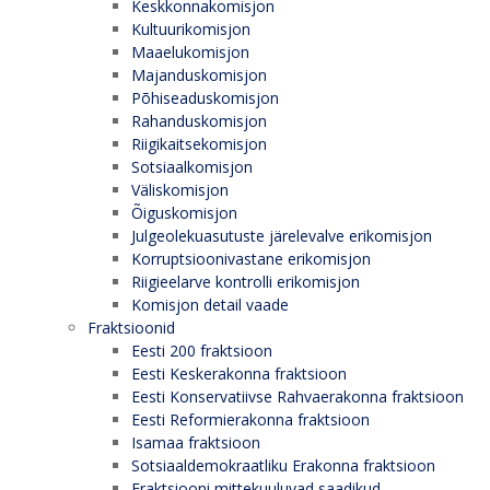
Keskkonnakomisjon
Kultuurikomisjon
Maaelukomisjon
Majanduskomisjon
Põhiseaduskomisjon
Rahanduskomisjon
Riigikaitsekomisjon
Sotsiaalkomisjon
Väliskomisjon
Õiguskomisjon
Julgeolekuasutuste järelevalve erikomisjon
Korruptsioonivastane erikomisjon
Riigieelarve kontrolli erikomisjon
Komisjon detail vaade
Fraktsioonid
Eesti 200 fraktsioon
Eesti Keskerakonna fraktsioon
Eesti Konservatiivse Rahvaerakonna fraktsioon
Eesti Reformierakonna fraktsioon
Isamaa fraktsioon
Sotsiaaldemokraatliku Erakonna fraktsioon
Fraktsiooni mittekuuluvad saadikud