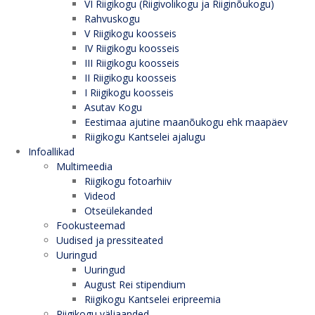
VI Riigikogu (Riigivolikogu ja Riiginõukogu)
Rahvuskogu
V Riigikogu koosseis
IV Riigikogu koosseis
III Riigikogu koosseis
II Riigikogu koosseis
I Riigikogu koosseis
Asutav Kogu
Eestimaa ajutine maanõukogu ehk maapäev
Riigikogu Kantselei ajalugu
Infoallikad
Multimeedia
Riigikogu fotoarhiiv
Videod
Otseülekanded
Fookusteemad
Uudised ja pressiteated
Uuringud
Uuringud
August Rei stipendium
Riigikogu Kantselei eripreemia
Riigikogu väljaanded