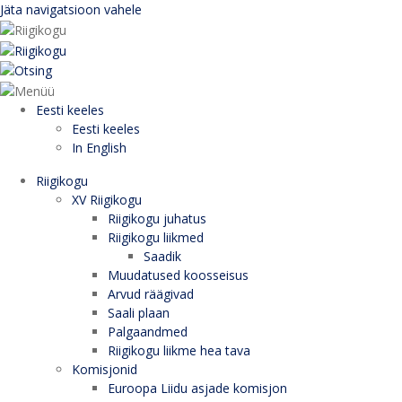
Jäta navigatsioon vahele
Eesti keeles
Eesti keeles
In English
Riigikogu
XV Riigikogu
Riigikogu juhatus
Riigikogu liikmed
Saadik
Muudatused koosseisus
Arvud räägivad
Saali plaan
Palgaandmed
Riigikogu liikme hea tava
Komisjonid
Euroopa Liidu asjade komisjon