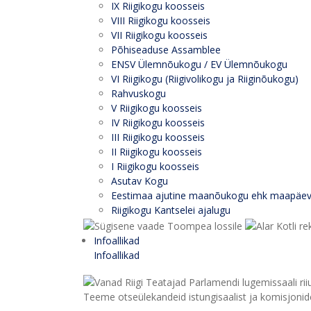
IX Riigikogu koosseis
VIII Riigikogu koosseis
VII Riigikogu koosseis
Põhiseaduse Assamblee
ENSV Ülemnõukogu / EV Ülemnõukogu
VI Riigikogu (Riigivolikogu ja Riiginõukogu)
Rahvuskogu
V Riigikogu koosseis
IV Riigikogu koosseis
III Riigikogu koosseis
II Riigikogu koosseis
I Riigikogu koosseis
Asutav Kogu
Eestimaa ajutine maanõukogu ehk maapäe
Riigikogu Kantselei ajalugu
Infoallikad
Infoallikad
Teeme otseülekandeid istungisaalist ja komisjonide 