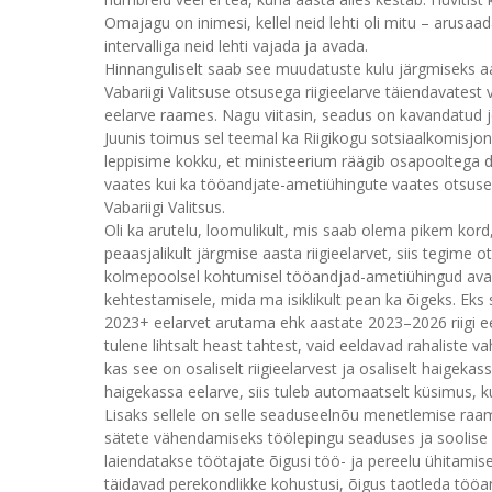
Omajagu on inimesi, kellel neid lehti oli mitu – arusaa
intervalliga neid lehti vajada ja avada.
Hinnanguliselt saab see muudatuste kulu järgmiseks aas
Vabariigi Valitsuse otsusega riigieelarve täiendavatest
eelarve raames. Nagu viitasin, seadus on kavandatud j
Juunis toimus sel teemal ka Riigikogu sotsiaalkomisjo
leppisime kokku, et ministeerium räägib osapooltega det
vaates kui ka tööandjate-ametiühingute vaates otsuse
Vabariigi Valitsus.
Oli ka arutelu, loomulikult, mis saab olema pikem kord
peaasjalikult järgmise aasta riigieelarvet, siis tegime
kolmepoolsel kohtumisel tööandjad-ametiühingud avalda
kehtestamisele, mida ma isiklikult pean ka õigeks. Eks
2023+ eelarvet arutama ehk aastate 2023–2026 riigi ee
tulene lihtsalt heast tahtest, vaid eeldavad rahaliste va
kas see on osaliselt riigieelarvest ja osaliselt haigekas
haigekassa eelarve, siis tuleb automaatselt küsimus, kus
Lisaks sellele on selle seaduseelnõu menetlemise raa
sätete vähendamiseks töölepingu seaduses ja soolise 
laiendatakse töötajate õigusi töö- ja pereelu ühitamis
täidavad perekondlikke kohustusi, õigus taotleda tööan