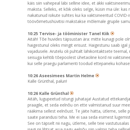
käis siin vahepeal läbi selline idee, et äkki vaktsineer
maksta. Selleks, et kõik oleks selge, küsin ma üle: ka
nakatunud isikute suhtes kui ka vaktsineeritud COVID-
töövõimetushüvitisi makstakse mõlemale grupile sama
10:25 Tervise- ja tööminister Tanel Kiik
Aitäh! Tõe huvides täpsustan ära: mitte kunagi pole oln
haigestunul oleks mingit erisust. Haigestunu saab igal 
vajadusele. Arutelu oli puhtalt lähikontaktsete teemal
seisuga kehtib tõepoolest ühetaoline kord nii vaktsinee
kui selle praegu parlamenti toodud ettepaneku kohaselt
10:26 Aseesimees Martin Helme
Kalle Grünthal, palun!
10:26 Kalle Grünthal
Aitäh, lugupeetud istungi juhataja! Austatud ettekandja
praagile, et seda eelnõu on ette valmistanud suur mees
rääkima sellest eelnõust. Te jäite hätta, ütleme, selle 
saate parandusi teha. Me ei saa seda esimest lugemist
See on täpselt nii nagu, ütleme, selle teie vastutusalas 
isegi nii lihtsat asja nagu eelnõu siin valmis teha sellis