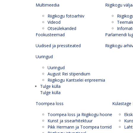
Multimeedia
Riigikogu välj
Riigikogu fotoarhiiv
Riigikog
Videod
Teemal
Otseülekanded
Infomate
Fookusteemad
Parlamendi lu
Uudised ja pressiteated
Riigikogu arhii
Uuringud
Uuringud
August Rei stipendium
Riigikogu Kantselei eripreemia
Tulge külla
Tulge külla
Toompea loss
Külastage 
Toompea loss ja Riigikogu hoone
Eksk
Kunst ja sisearhitektuur
Kuns
Pikk Hermann ja Toompea tornid
Laht