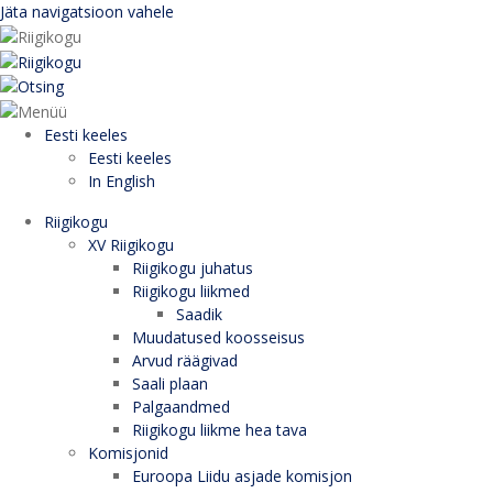
Jäta navigatsioon vahele
Eesti keeles
Eesti keeles
In English
Riigikogu
XV Riigikogu
Riigikogu juhatus
Riigikogu liikmed
Saadik
Muudatused koosseisus
Arvud räägivad
Saali plaan
Palgaandmed
Riigikogu liikme hea tava
Komisjonid
Euroopa Liidu asjade komisjon