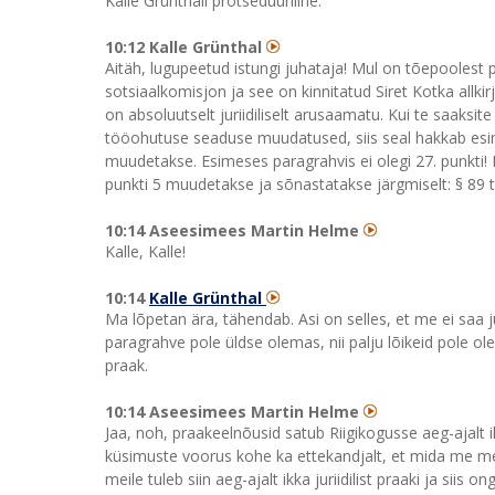
Kalle Grünthali protseduuriline.
10:12 Kalle Grünthal
Aitäh, lugupeetud istungi juhataja! Mul on tõepoolest p
sotsiaalkomisjon ja see on kinnitatud Siret Kotka allki
on absoluutselt juriidiliselt arusaamatu. Kui te saaksite
tööohutuse seaduse muudatused, siis seal hakkab esime
muudetakse. Esimeses paragrahvis ei olegi 27. punkti! E
punkti 5 muudetakse ja sõnastatakse järgmiselt: § 89 
10:14 Aseesimees Martin Helme
Kalle, Kalle!
10:14
Kalle Grünthal
Ma lõpetan ära, tähendab. Asi on selles, et me ei saa j
paragrahve pole üldse olemas, nii palju lõikeid pole 
praak.
10:14 Aseesimees Martin Helme
Jaa, noh, praakeelnõusid satub Riigikogusse aeg-ajalt 
küsimuste voorus kohe ka ettekandjalt, et mida me m
meile tuleb siin aeg-ajalt ikka juriidilist praaki ja siis 