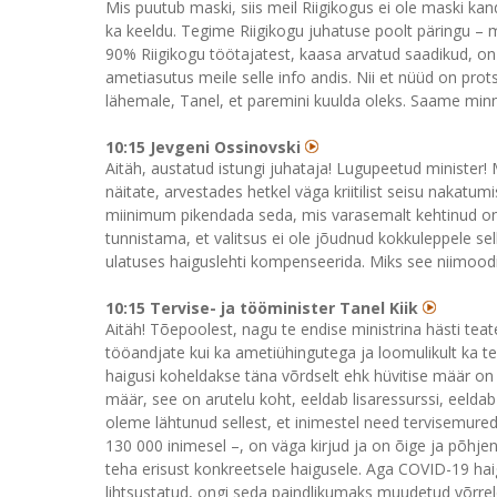
Mis puutub maski, siis meil Riigikogus ei ole maski ka
ka keeldu. Tegime Riigikogu juhatuse poolt päringu – m
90% Riigikogu töötajatest, kaasa arvatud saadikud, on v
ametiasutus meile selle info andis. Nii et nüüd on prot
lähemale, Tanel, et paremini kuulda oleks. Saame minn
10:15 Jevgeni Ossinovski
Aitäh, austatud istungi juhataja! Lugupeetud minister!
näitate, arvestades hetkel väga kriitilist seisu naka
miinimum pikendada seda, mis varasemalt kehtinud on,
tunnistama, et valitsus ei ole jõudnud kokkuleppele s
ulatuses haiguslehti kompenseerida. Miks see niimood
10:15 Tervise- ja tööminister Tanel Kiik
Aitäh! Tõepoolest, nagu te endise ministrina hästi teat
tööandjate kui ka ametiühingutega ja loomulikult ka te
haigusi koheldakse täna võrdselt ehk hüvitise määr on 
määr, see on arutelu koht, eeldab lisaressurssi, eelda
oleme lähtunud sellest, et inimestel need tervisemured
130 000 inimesel –, on väga kirjud ja on õige ja põhjen
teha erisust konkreetsele haigusele. Aga COVID-19 haig
lihtsustatud, ongi seda paindlikumaks muudetud võrrel