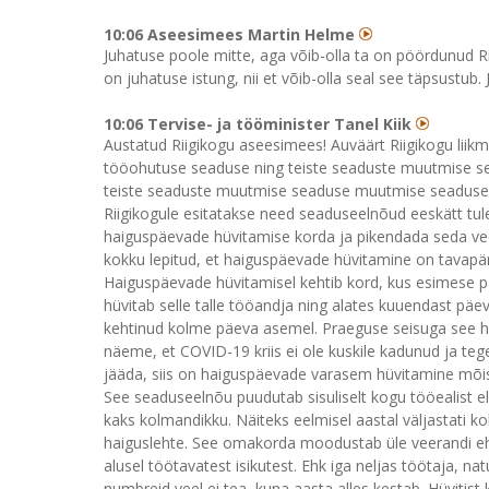
10:06 Aseesimees Martin Helme
Juhatuse poole mitte, aga võib-olla ta on pöördunud Rii
on juhatuse istung, nii et võib-olla seal see täpsustub. 
10:06 Tervise- ja tööminister Tanel Kiik
Austatud Riigikogu aseesimees! Auväärt Riigikogu liik
tööohutuse seaduse ning teiste seaduste muutmise se
teiste seaduste muutmise seaduse muutmise seaduse
Riigikogule esitatakse need seaduseelnõud eeskätt tul
haiguspäevade hüvitamise korda ja pikendada seda veel
kokku lepitud, et haiguspäevade hüvitamine on tavapä
Haiguspäevade hüvitamisel kehtib kord, kus esimese päe
hüvitab selle talle tööandja ning alates kuuendast pä
kehtinud kolme päeva asemel. Praeguse seisuga see h
näeme, et COVID-19 kriis ei ole kuskile kadunud ja tege
jääda, siis on haiguspäevade varasem hüvitamine mõist
See seaduseelnõu puudutab sisuliselt kogu tööealist e
kaks kolmandikku. Näiteks eelmisel aastal väljastati k
haiguslehte. See omakorda moodustab üle veerandi ehk
alusel töötavatest isikutest. Ehk iga neljas töötaja, n
numbreid veel ei tea, kuna aasta alles kestab. Hüvitist