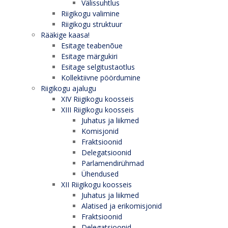
Välissuhtlus
Riigikogu valimine
Riigikogu struktuur
Rääkige kaasa!
Esitage teabenõue
Esitage märgukiri
Esitage selgitustaotlus
Kollektiivne pöördumine
Riigikogu ajalugu
XIV Riigikogu koosseis
XIII Riigikogu koosseis
Juhatus ja liikmed
Komisjonid
Fraktsioonid
Delegatsioonid
Parlamendirühmad
Ühendused
XII Riigikogu koosseis
Juhatus ja liikmed
Alatised ja erikomisjonid
Fraktsioonid
Delegatsioonid