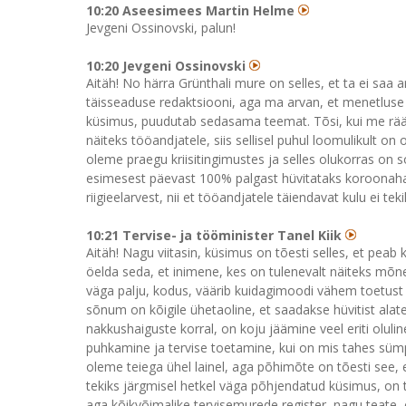
10:20 Aseesimees Martin Helme
Jevgeni Ossinovski, palun!
10:20 Jevgeni Ossinovski
Aitäh! No härra Grünthali mure on selles, et ta ei saa
täisseaduse redaktsiooni, aga ma arvan, et menetluse
küsimus, puudutab sedasama teemat. Tõsi, kui me rää
näiteks tööandjatele, siis sellisel puhul loomulikult o
oleme praegu kriisitingimustes ja selles olukorras on 
esimesest päevast 100% palgast hüvitataks koroonahaiget
riigieelarvest, nii et tööandjatele täiendavat kulu ei te
10:21 Tervise- ja tööminister Tanel Kiik
Aitäh! Nagu viitasin, küsimus on tõesti selles, et pea
öelda seda, et inimene, kes on tulenevalt näiteks m
väga palju, kodus, väärib kuidagimoodi vähem toetust 
sõnum on kõigile ühetaoline, et saadakse hüvitist alat
nakkushaiguste korral, on koju jäämine veel eriti olul
puhkamine ja tervise toetamine, kui on mis tahes sümpt
oleme teiega ühel lainel, aga põhimõte on tõesti see, 
tekiks järgmisel hetkel väga põhjendatud küsimus, on t
aga kõikvõimalike tervisemurede register, nagu teate, 