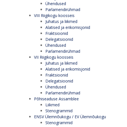
Ühendused
Parlamendirühmad
VIII Riigikogu koosseis
Juhatus ja liikmed
Alatised ja erikomisjonid
Fraktsioonid
Delegatsioonid
Ühendused
Parlamendirühmad
VII Riigikogu koosseis
Juhatus ja liikmed
Alatised ja erikomisjonid
Fraktsioonid
Delegatsioonid
Ühendused
Parlamendirühmad
Põhiseaduse Assamblee
Liikmed
Stenogrammid
ENSV Ülemnõukogu / EV Ülemnõukogu
Stenogrammid