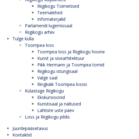
Riigikogu Toimetised
Teemalehed
Infomaterjalid
Parlamendi lugemissaal
Riigikogu arhiiv
Tulge külla
Toompea loss
Toompea loss ja Riigikogu hoone
Kunst ja sisearhitektuur
Pikk Hermann ja Toompea tornid
Riigikogu istungisaal
Valge saal
Ringkäik Toompea lossis
Külastage Riigikogu
Ekskursioonid
Kunstisaal ja näitused
Lahtiste uste päev
Loss ja Riigikogu pildis
Juurdepääsetavus
Kontaktid