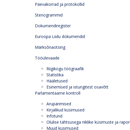
Päevakorrad ja protokollid
Stenogrammid
Dokumendiregister
Euroopa Liidu dokumendid
Märksõnaotsing
Tööülevaade
Riigikogu töögraafik
Statistika
Hääletused
Esinemised ja istungitest osavõtt
Parlamentaarne kontroll
Arupärimised
Kirjalikud küsimused
Infotund
Olulise tähtsusega riiklike küsimuste ja rapor
Muud küsimused