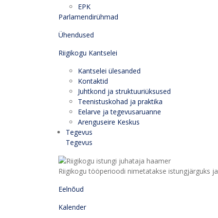
EPK
Parlamendirühmad
Ühendused
Riigikogu Kantselei
Kantselei ülesanded
Kontaktid
Juhtkond ja struktuuriüksused
Teenistuskohad ja praktika
Eelarve ja tegevusaruanne
Arenguseire Keskus
Tegevus
Tegevus
Riigikogu tööperioodi nimetatakse istungjärguks ja 
Eelnõud
Kalender