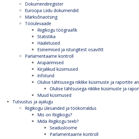
Dokumendiregister
Euroopa Liidu dokumendid
Märksõnaotsing
Tööülevaade
Riigikogu töögraafik
Statistika
Hääletused
Esinemised ja istungitest osavõtt
Parlamentaarne kontroll
Arupärimised
Kirjalikud küsimused
Infotund
Olulise tähtsusega riiklike küsimuste ja raportite ar
Olulise tähtsusega riiklike küsimuste ja rapor
Muud küsimused
Tutvustus ja ajalugu
Riigikogu ülesanded ja töökorraldus
Mis on Riigikogu?
Mida Riigikogu teeb?
Seadusloome
Parlamentaarne kontroll