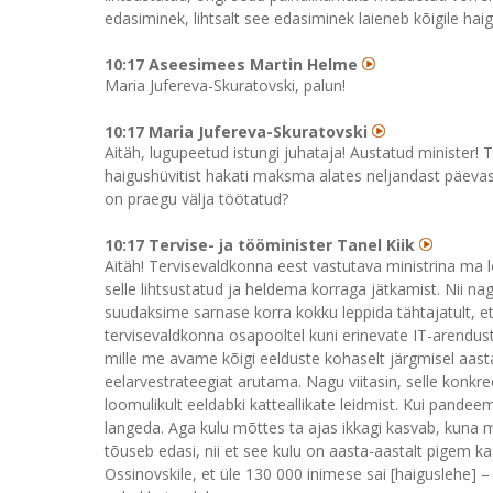
edasiminek, lihtsalt see edasiminek laieneb kõigile haig
10:17 Aseesimees Martin Helme
Maria Jufereva-Skuratovski, palun!
10:17 Maria Jufereva-Skuratovski
Aitäh, lugupeetud istungi juhataja! Austatud minister!
haigushüvitist hakati maksma alates neljandast päevast
on praegu välja töötatud?
10:17 Tervise- ja tööminister Tanel Kiik
Aitäh! Tervisevaldkonna eest vastutava ministrina ma l
selle lihtsustatud ja heldema korraga jätkamist. Nii n
suudaksime sarnase korra kokku leppida tähtajatult, et 
tervisevaldkonna osapooltel kuni erinevate IT-arenduste
mille me avame kõigi eelduste kohaselt järgmisel aastal
eelarvestrateegiat arutama. Nagu viitasin, selle konkr
loomulikult eeldabki katteallikate leidmist. Kui pand
langeda. Aga kulu mõttes ta ajas ikkagi kasvab, kuna
tõuseb edasi, nii et see kulu on aasta-aastalt pigem 
Ossinovskile, et üle 130 000 inimese sai [haiguslehe] – 