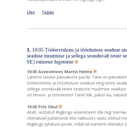
Üles
Tagasi
1.
10:05 Töötervishoiu ja tööohutuse seaduse ni
seaduse muutmise ja sellega seonduvalt teiste 
SE) esimene lugemine
10:05 Aseesimees Martin Helme
Läheme tänase päevakorra juurde. Täna on päevakorras 
töötervishoiu ja tööohutuse seaduse ning teiste sea
sellega seonduvalt teiste seaduste muutmise seadus
on tervise- ja tööminister Tanel Kiik, palun! Aa, vaband
10:05 Priit Sibul
Aitäh, austatud Riigikogu aseesimees! Eile tegi Isama
võimalusel parlamendi ette valitsuses vastu võetud m
Riigikogu juhatuse poole, millal tal esimene võimalus [