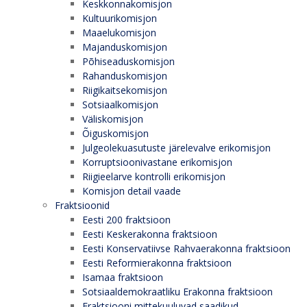
Keskkonnakomisjon
Kultuurikomisjon
Maaelukomisjon
Majanduskomisjon
Põhiseaduskomisjon
Rahanduskomisjon
Riigikaitsekomisjon
Sotsiaalkomisjon
Väliskomisjon
Õiguskomisjon
Julgeolekuasutuste järelevalve erikomisjon
Korruptsioonivastane erikomisjon
Riigieelarve kontrolli erikomisjon
Komisjon detail vaade
Fraktsioonid
Eesti 200 fraktsioon
Eesti Keskerakonna fraktsioon
Eesti Konservatiivse Rahvaerakonna fraktsioon
Eesti Reformierakonna fraktsioon
Isamaa fraktsioon
Sotsiaaldemokraatliku Erakonna fraktsioon
Fraktsiooni mittekuuluvad saadikud