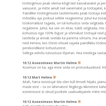
töötingimusi peab olema kõigil last kasvatavatel ja per
vanusest, ja mitte ainult neil vanematel ja töötajatel, 
Paindlike töötingimuste taotlemiseks peab töötaja esi
mõistliku aja jooksul sellele reageerima. Juhul kui tööa
töökorraldust tagada, on tal kohustus seda selgitada. Ni
negatiivne. Juhul, kui see on eitav, tuleb selgitada, mi
kohustusi ega 100% õigust ja võimalust töötajal neid 
taotleda ja annab seeläbi ka parema sõnumi, ma arvan,
neid inimesi, kes tõesti võivad vajada paindlikku töök
perekondlikest kohustustest.
Sellega eelnõu tutvustuse lõpetan. Hea meelega vastan
10:12 Aseesimees Martin Helme
Küsimusi on ka, aga enne seda on protseduurilised. K
10:12 Mart Helme
Aitäh, härra eesistuja! Ma olen küll ilmselt hiljaks jää
maski eest – ta on lähimatest Riigikogu liikmetest kah
esinemisest ei olnud pooltele saalisviibijatele mitte mi
10:12 Aseesimees Martin Helme