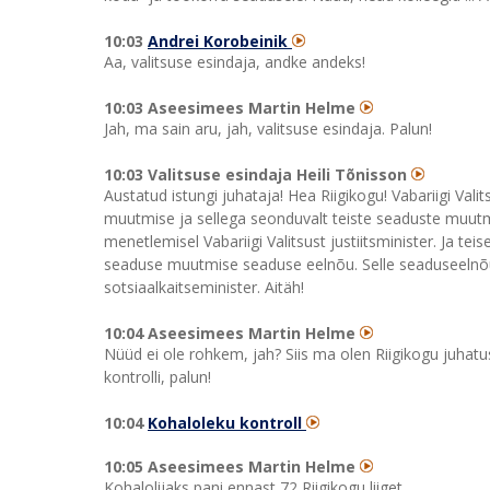
10:03
Andrei Korobeinik
Aa, valitsuse esindaja, andke andeks!
10:03 Aseesimees Martin Helme
Jah, ma sain aru, jah, valitsuse esindaja. Palun!
10:03 Valitsuse esindaja Heili Tõnisson
Austatud istungi juhataja! Hea Riigikogu! Vabariigi Va
muutmise ja sellega seonduvalt teiste seaduste muut
menetlemisel Vabariigi Valitsust justiitsminister. Ja te
seaduse muutmise seaduse eelnõu. Selle seaduseelnõu 
sotsiaalkaitseminister. Aitäh!
10:04 Aseesimees Martin Helme
Nüüd ei ole rohkem, jah? Siis ma olen Riigikogu juha
kontrolli, palun!
10:04
Kohaloleku kontroll
10:05 Aseesimees Martin Helme
Kohalolijaks pani ennast 72 Riigikogu liiget.