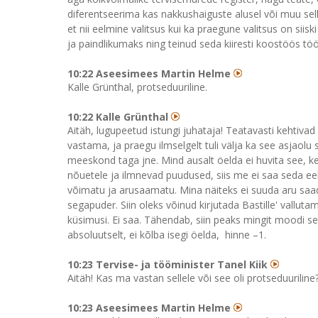
diferentseerima kas nakkushaiguste alusel või muu selli
et nii eelmine valitsus kui ka praegune valitsus on si
ja paindlikumaks ning teinud seda kiiresti koostöös tö
10:22 Aseesimees Martin Helme
Kalle Grünthal, protseduuriline.
10:22 Kalle Grünthal
Aitäh, lugupeetud istungi juhataja! Teatavasti kehtiva
vastama, ja praegu ilmselgelt tuli välja ka see asjaolu 
meeskond taga jne. Mind ausalt öelda ei huvita see, ke
nõuetele ja ilmnevad puudused, siis me ei saa seda ee
võimatu ja arusaamatu. Mina näiteks ei suuda aru saada
segapuder. Siin oleks võinud kirjutada Bastille' vallu
küsimusi. Ei saa. Tähendab, siin peaks mingit moodi se
absoluutselt, ei kõlba isegi öelda, hinne –1.
10:23 Tervise- ja tööminister Tanel Kiik
Aitäh! Kas ma vastan sellele või see oli protseduuriline
10:23 Aseesimees Martin Helme