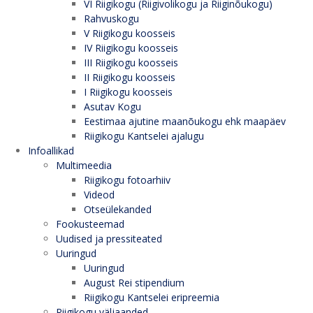
VI Riigikogu (Riigivolikogu ja Riiginõukogu)
Rahvuskogu
V Riigikogu koosseis
IV Riigikogu koosseis
III Riigikogu koosseis
II Riigikogu koosseis
I Riigikogu koosseis
Asutav Kogu
Eestimaa ajutine maanõukogu ehk maapäev
Riigikogu Kantselei ajalugu
Infoallikad
Multimeedia
Riigikogu fotoarhiiv
Videod
Otseülekanded
Fookusteemad
Uudised ja pressiteated
Uuringud
Uuringud
August Rei stipendium
Riigikogu Kantselei eripreemia
Riigikogu väljaanded