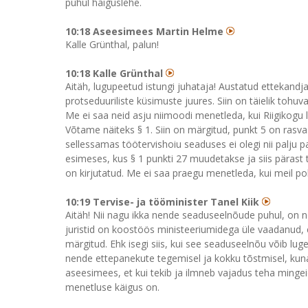
puhul haiguslehe.
10:18 Aseesimees Martin Helme
Kalle Grünthal, palun!
10:18 Kalle Grünthal
Aitäh, lugupeetud istungi juhataja! Austatud ettekandj
protseduuriliste küsimuste juures. Siin on täielik toh
Me ei saa neid asju niimoodi menetleda, kui Riigiko
Võtame näiteks § 1. Siin on märgitud, punkt 5 on rasva
sellessamas töötervishoiu seaduses ei olegi nii palju 
esimeses, kus § 1 punkti 27 muudetakse ja siis pärast 
on kirjutatud. Me ei saa praegu menetleda, kui meil pol
10:19 Tervise- ja tööminister Tanel Kiik
Aitäh! Nii nagu ikka nende seaduseelnõude puhul, on 
juristid on koostöös ministeeriumidega üle vaadanud, e
märgitud. Ehk isegi siis, kui see seaduseelnõu võib l
nende ettepanekute tegemisel ja kokku tõstmisel, kuna 
aseesimees, et kui tekib ja ilmneb vajadus teha mingei
menetluse käigus on.