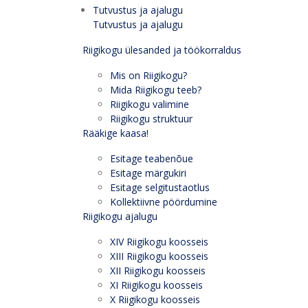
Tutvustus ja ajalugu
Tutvustus ja ajalugu
Riigikogu ülesanded ja töökorraldus
Mis on Riigikogu?
Mida Riigikogu teeb?
Riigikogu valimine
Riigikogu struktuur
Rääkige kaasa!
Esitage teabenõue
Esitage märgukiri
Esitage selgitustaotlus
Kollektiivne pöördumine
Riigikogu ajalugu
XIV Riigikogu koosseis
XIII Riigikogu koosseis
XII Riigikogu koosseis
XI Riigikogu koosseis
X Riigikogu koosseis