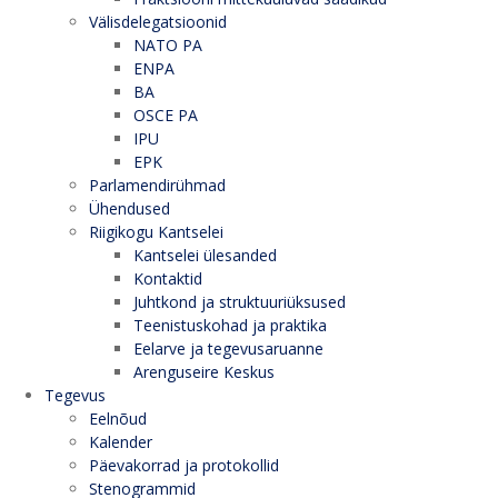
Välisdelegatsioonid
NATO PA
ENPA
BA
OSCE PA
IPU
EPK
Parlamendirühmad
Ühendused
Riigikogu Kantselei
Kantselei ülesanded
Kontaktid
Juhtkond ja struktuuriüksused
Teenistuskohad ja praktika
Eelarve ja tegevusaruanne
Arenguseire Keskus
Tegevus
Eelnõud
Kalender
Päevakorrad ja protokollid
Stenogrammid