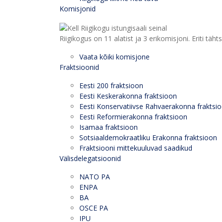
Komisjonid
Riigikogus on 11 alatist ja 3 erikomisjoni. Eriti
Vaata kõiki komisjone
Fraktsioonid
Eesti 200 fraktsioon
Eesti Keskerakonna fraktsioon
Eesti Konservatiivse Rahvaerakonna fraktsi
Eesti Reformierakonna fraktsioon
Isamaa fraktsioon
Sotsiaaldemokraatliku Erakonna fraktsioon
Fraktsiooni mittekuuluvad saadikud
Välisdelegatsioonid
NATO PA
ENPA
BA
OSCE PA
IPU