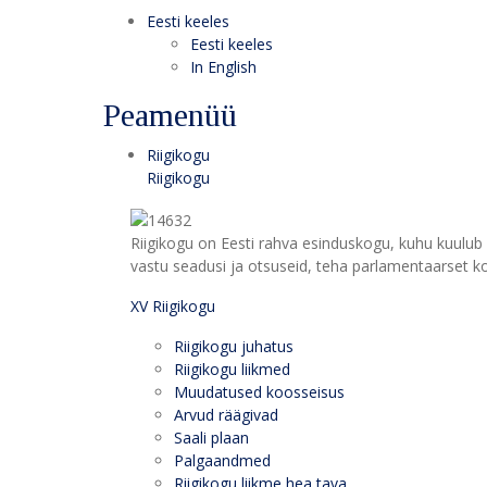
Eesti keeles
Eesti keeles
In English
Peamenüü
Riigikogu
Riigikogu
Riigikogu on Eesti rahva esinduskogu, kuhu kuulub 
vastu seadusi ja otsuseid, teha parlamentaarset kon
XV Riigikogu
Riigikogu juhatus
Riigikogu liikmed
Muudatused koosseisus
Arvud räägivad
Saali plaan
Palgaandmed
Riigikogu liikme hea tava