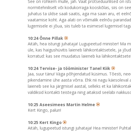
See on rohkem mulle, jah. Vaat protseduurilised on istu
normitehniliselt või kodukorraga kooskõlas, siis on see
juhatus ta üldse saali saatis, aga ma saan aru, et eel
vaatamise koht. Aga alati on võimalik eelnõu parandada 
lugemisele ei jõua, siis tuleb ta esimesel lugemisel taga
10:24 Õnne Pillak
Aitäh, hea istungi juhataja! Lugupeetud minister! Ma mä
üle, kas haigushüvitis laieneb lähikontaktsetele, ja jõu
korratud: kas see muudatus laieneb ka lähikontaktsete
10:24 Tervise- ja tööminister Tanel Kiik
Jaa, suur tänu! Väga põhjendatud küsimus. Tõesti, ne
pikendamine ühe aasta võrra. Ehk nii nagu käesoleval a
laieneb see ka järgmisel aastal, selleks et ka lähikon
väldiksid kontakti teistega ning aitaksid seeläbi nakkus
10:25 Aseesimees Martin Helme
Kert Kingo, palun!
10:25 Kert Kingo
Aitäh, lugupeetud istungi juhataja! Hea minister! Puh