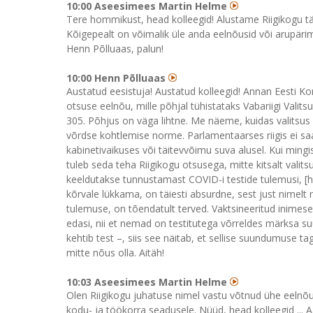
10:00 Aseesimees Martin Helme
Tere hommikust, head kolleegid! Alustame Riigikogu täi
Kõigepealt on võimalik üle anda eelnõusid või arupärim
Henn Põlluaas, palun!
10:00 Henn Põlluaas
Austatud eesistuja! Austatud kolleegid! Annan Eesti Ko
otsuse eelnõu, mille põhjal tühistataks Vabariigi Valit
305. Põhjus on väga lihtne. Me näeme, kuidas valitsus
võrdse kohtlemise norme. Parlamentaarses riigis ei saa 
kabinetivaikuses või täitevvõimu suva alusel. Kui mingi
tuleb seda teha Riigikogu otsusega, mitte kitsalt valits
keeldutakse tunnustamast COVID-i testide tulemusi, [ha
kõrvale lükkama, on täiesti absurdne, sest just nimelt
tulemuse, on tõendatult terved. Vaktsineeritud inime
edasi, nii et nemad on testitutega võrreldes märksa su
kehtib test –, siis see näitab, et sellise suundumuse t
mitte nõus olla. Aitäh!
10:03 Aseesimees Martin Helme
Olen Riigikogu juhatuse nimel vastu võtnud ühe eelnõu
kodu- ja töökorra seadusele. Nüüd, head kolleegid ... A