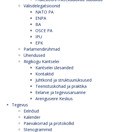
Välisdelegatsioonid
NATO PA
ENPA
BA
OSCE PA
IPU
EPK
Parlamendirühmad
Ühendused
Riigikogu Kantselei
Kantselei ülesanded
Kontaktid
Juhtkond ja struktuuriüksused
Teenistuskohad ja praktika
Eelarve ja tegevusaruanne
Arenguseire Keskus
Tegevus
Eelnõud
Kalender
Päevakorrad ja protokollid
Stenogrammid