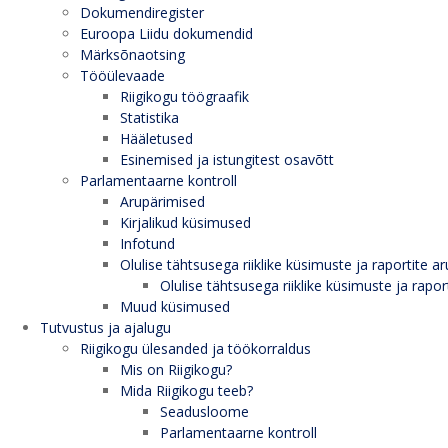
Dokumendiregister
Euroopa Liidu dokumendid
Märksõnaotsing
Tööülevaade
Riigikogu töögraafik
Statistika
Hääletused
Esinemised ja istungitest osavõtt
Parlamentaarne kontroll
Arupärimised
Kirjalikud küsimused
Infotund
Olulise tähtsusega riiklike küsimuste ja raportite ar
Olulise tähtsusega riiklike küsimuste ja rapor
Muud küsimused
Tutvustus ja ajalugu
Riigikogu ülesanded ja töökorraldus
Mis on Riigikogu?
Mida Riigikogu teeb?
Seadusloome
Parlamentaarne kontroll