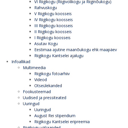
VI Riigikogu (Riigivolikogu ja Riiginõukogu)
Rahvuskogu
V Riigikogu koosseis
IV Riigikogu koosseis
III Riigikogu koosseis
II Riigikogu koosseis
I Riigikogu koosseis
Asutav Kogu
Eestimaa ajutine maanõukogu ehk maapäev
Riigikogu Kantselei ajalugu
Infoallikad
Multimeedia
Riigikogu fotoarhiiv
Videod
Otseülekanded
Fookusteemad
Uudised ja pressiteated
Uuringud
Uuringud
August Rei stipendium
Riigikogu Kantselei eripreemia
Riigikogu väljaanded