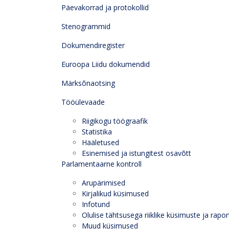
Päevakorrad ja protokollid
Stenogrammid
Dokumendiregister
Euroopa Liidu dokumendid
Märksõnaotsing
Tööülevaade
Riigikogu töögraafik
Statistika
Hääletused
Esinemised ja istungitest osavõtt
Parlamentaarne kontroll
Arupärimised
Kirjalikud küsimused
Infotund
Olulise tähtsusega riiklike küsimuste ja rapor
Muud küsimused