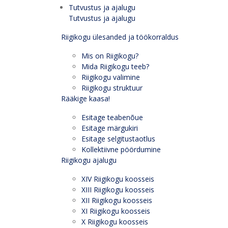
Tutvustus ja ajalugu
Tutvustus ja ajalugu
Riigikogu ülesanded ja töökorraldus
Mis on Riigikogu?
Mida Riigikogu teeb?
Riigikogu valimine
Riigikogu struktuur
Rääkige kaasa!
Esitage teabenõue
Esitage märgukiri
Esitage selgitustaotlus
Kollektiivne pöördumine
Riigikogu ajalugu
XIV Riigikogu koosseis
XIII Riigikogu koosseis
XII Riigikogu koosseis
XI Riigikogu koosseis
X Riigikogu koosseis