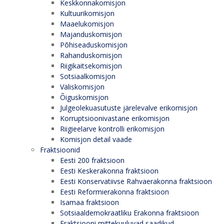
Keskkonnakomisjon
Kultuurikomisjon
Maaelukomisjon
Majanduskomisjon
Põhiseaduskomisjon
Rahanduskomisjon
Riigikaitsekomisjon
Sotsiaalkomisjon
Väliskomisjon
Õiguskomisjon
Julgeolekuasutuste järelevalve erikomisjon
Korruptsioonivastane erikomisjon
Riigieelarve kontrolli erikomisjon
Komisjon detail vaade
Fraktsioonid
Eesti 200 fraktsioon
Eesti Keskerakonna fraktsioon
Eesti Konservatiivse Rahvaerakonna fraktsioon
Eesti Reformierakonna fraktsioon
Isamaa fraktsioon
Sotsiaaldemokraatliku Erakonna fraktsioon
Fraktsiooni mittekuuluvad saadikud