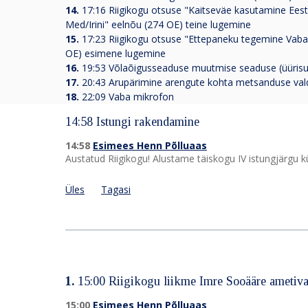
14.
17:16 Riigikogu otsuse "Kaitseväe kasutamine Eesti
Med/Irini" eelnõu (274 OE) teine lugemine
15.
17:23 Riigikogu otsuse "Ettepaneku tegemine Vabarii
OE) esimene lugemine
16.
19:53 Võlaõigusseaduse muutmise seaduse (üürisuh
17.
20:43 Arupärimine arengute kohta metsanduse val
18.
22:09 Vaba mikrofon
14:58 Istungi rakendamine
14:58
Esimees Henn Põlluaas
Austatud Riigikogu! Alustame täiskogu IV istungjärgu
Üles
Tagasi
1.
15:00 Riigikogu liikme Imre Sooääre ametiv
15:00
Esimees Henn Põlluaas