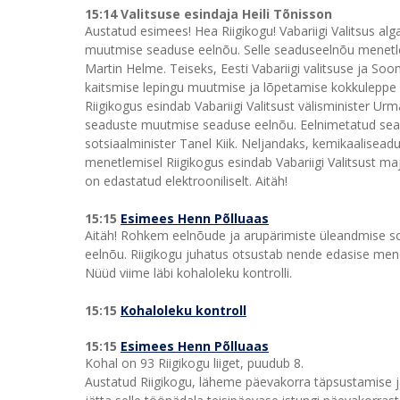
15:14 Valitsuse esindaja Heili Tõnisson
Austatud esimees! Hea Riigikogu! Vabariigi Valitsus al
muutmise seaduse eelnõu. Selle seaduseelnõu menetlem
Martin Helme. Teiseks, Eesti Vabariigi valitsuse ja Soo
kaitsmise lepingu muutmise ja lõpetamise kokkuleppe 
Riigikogus esindab Vabariigi Valitsust välisminister U
seaduste muutmise seaduse eelnõu. Eelnimetatud seadu
sotsiaalminister Tanel Kiik. Neljandaks, kemikaalise
menetlemisel Riigikogus esindab Vabariigi Valitsust ma
on edastatud elektrooniliselt. Aitäh!
15:15
Esimees Henn Põlluaas
Aitäh! Rohkem eelnõude ja arupärimiste üleandmise soov
eelnõu. Riigikogu juhatus otsustab nende edasise men
Nüüd viime läbi kohaloleku kontrolli.
15:15
Kohaloleku kontroll
15:15
Esimees Henn Põlluaas
Kohal on 93 Riigikogu liiget, puudub 8.
Austatud Riigikogu, läheme päevakorra täpsustamise ja