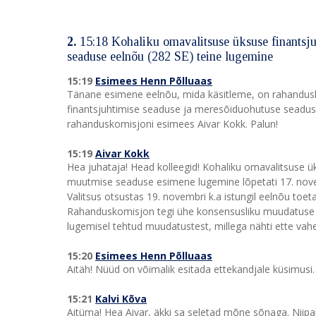
2.
15:18 Kohaliku omavalitsuse üksuse finantsj
seaduse eelnõu (282 SE) teine lugemine
15:19
Esimees Henn Põlluaas
Tänane esimene eelnõu, mida käsitleme, on rahandusk
finantsjuhtimise seaduse ja meresõiduohutuse seadus
rahanduskomisjoni esimees Aivar Kokk. Palun!
15:19
Aivar Kokk
Hea juhataja! Head kolleegid! Kohaliku omavalitsuse 
muutmise seaduse esimene lugemine lõpetati 17. novem
Valitsus otsustas 19. novembri k.a istungil eelnõu toe
Rahanduskomisjon tegi ühe konsensusliku muudatuse tu
lugemisel tehtud muudatustest, millega nähti ette va
15:20
Esimees Henn Põlluaas
Aitäh! Nüüd on võimalik esitada ettekandjale küsimusi. 
15:21
Kalvi Kõva
Aitüma! Hea Aivar, äkki sa seletad mõne sõnaga. Niipalj