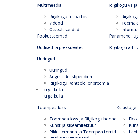
Multimeedia
Riigikogu välj
Riigikogu fotoarhiiv
Riigikog
Videod
Teemal
Otseülekanded
Infomate
Fookusteemad
Parlamendi lu
Uudised ja pressiteated
Riigikogu arhii
Uuringud
Uuringud
August Rei stipendium
Riigikogu Kantselei eripreemia
Tulge külla
Tulge külla
Toompea loss
Külastage 
Toompea loss ja Riigikogu hoone
Eksk
Kunst ja sisearhitektuur
Kuns
Pikk Hermann ja Toompea tornid
Laht