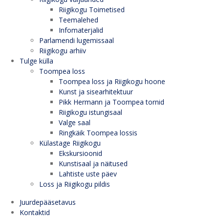
Riigikogu Toimetised
Teemalehed
Infomaterjalid
Parlamendi lugemissaal
Riigikogu arhiiv
Tulge külla
Toompea loss
Toompea loss ja Riigikogu hoone
Kunst ja sisearhitektuur
Pikk Hermann ja Toompea tornid
Riigikogu istungisaal
Valge saal
Ringkäik Toompea lossis
Külastage Riigikogu
Ekskursioonid
Kunstisaal ja näitused
Lahtiste uste päev
Loss ja Riigikogu pildis
Juurdepääsetavus
Kontaktid