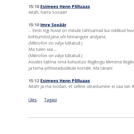
15:10
Esimees Henn Põlluaas
Aitäh, härra Sooäär!
15:10
Imre Sooäär
... Eesti riigi huvid on minule tähtsamad kui isiklikud 
kohtumõistjana või hinnangute andjana.
(Mikrofon on välja lülitatud.)
Ma tulen siia ...
(Mikrofon on välja lülitatud.)
Asudes täitma oma kohustusi Riigikogu liikmena Riigik
ja tema põhiseaduslikule korrale. Ma tänan!
15:12
Esimees Henn Põlluaas
Aitäh! Ja ma loodan, et selline üleastumine ei saa siin 
Üles
Tagasi