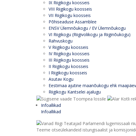
IX Riigikogu koosseis
VIII Riigikogu koosseis
VII Riigikogu koosseis
Põhiseaduse Assamblee
ENSV Ülemnõukogu / EV Ülemnõukogu
VI Riigikogu (Riigivolikogu ja Riiginõukogu)
Rahvuskogu
V Riigikogu koosseis
IV Riigikogu koosseis
III Riigikogu koosseis
II Riigikogu koosseis
I Riigikogu koosseis
Asutav Kogu
Eestimaa ajutine maanõukogu ehk maapäe
Riigikogu Kantselei ajalugu
Infoallikad
Infoallikad
Teeme otseülekandeid istungisaalist ja komisjonide 