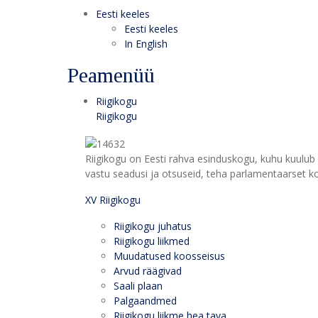
Eesti keeles
Eesti keeles
In English
Peamenüü
Riigikogu
Riigikogu
Riigikogu on Eesti rahva esinduskogu, kuhu kuulub 
vastu seadusi ja otsuseid, teha parlamentaarset kon
XV Riigikogu
Riigikogu juhatus
Riigikogu liikmed
Muudatused koosseisus
Arvud räägivad
Saali plaan
Palgaandmed
Riigikogu liikme hea tava