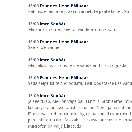
15:08
Esimees Henn Põlluaas
Kahjuks ei anna te praegu vannet, te peate kõnet. Sii
15:08
Imre Sooäär
Ma annan vannet. See on vande andmise koht.
15:09
Esimees Henn Põlluaas
See ei ole vanne.
15:09
Imre Sooäär
Ma palusin võimalust enne vande andmist selgitada.
15:09
Esimees Henn Põlluaas
Seda selgitust teilt ei oodata. Teilt oodatakse kas van
15:09
Imre Sooäär
Ja see tuleb. Meil on väga palju kriitilisi probleeme, m
kultuur, majanduse taastumine jne. Need ja paljud m
lõhestavale referendumile. Aga juba vanad roomlased 
pere, siis oma riik. Kas kahe täiskasvanu vaheline ar
(Mikrofon on välja lülitatud.)