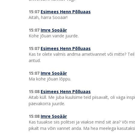
15:07
Esimees Henn Põlluaas
Aitäh, härra Sooäär!
15:07
Imre Sooäär
Kohe jõuan vande juurde.
15:07
Esimees Henn Põlluaas
Kas te olete valmis andma ametivannet või mitte? Teil 
antud.
15:07
Imre Sooäär
Ma kohe jõuan lõppu.
15:08
Esimees Henn Põlluaas
Aitab küll. Me juba kuulsime teid piisavalt, oli väga in
päevakorra juurde.
15:08
Imre Sooäär
Kas tuuakse siis politsei ja viiakse mind siit ära? Või 
pikalt ma võin vannet anda. Ma hea meelega kasutaksin 