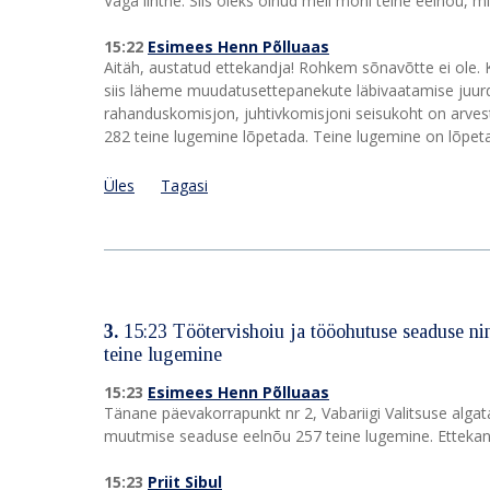
Väga lihtne. Siis oleks olnud meil mõni teine eelnõu, 
15:22
Esimees Henn Põlluaas
Aitäh, austatud ettekandja! Rohkem sõnavõtte ei ole. K
siis läheme muudatusettepanekute läbivaatamise juurd
rahanduskomisjon, juhtivkomisjoni seisukoht on arvest
282 teine lugemine lõpetada. Teine lugemine on lõpet
Üles
Tagasi
3.
15:23 Töötervishoiu ja tööohutuse seaduse ni
teine lugemine
15:23
Esimees Henn Põlluaas
Tänane päevakorrapunkt nr 2, Vabariigi Valitsuse alga
muutmise seaduse eelnõu 257 teine lugemine. Ettekandja
15:23
Priit Sibul