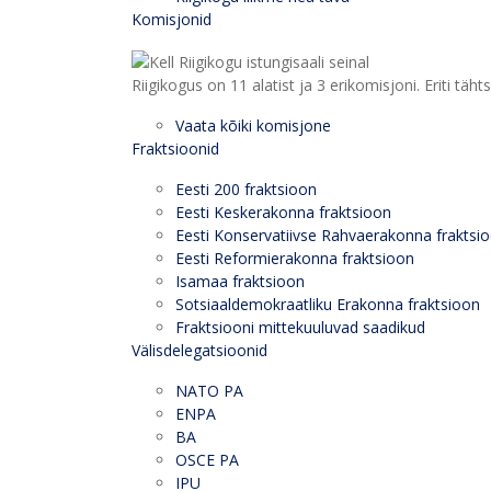
Komisjonid
Riigikogus on 11 alatist ja 3 erikomisjoni. Eriti
Vaata kõiki komisjone
Fraktsioonid
Eesti 200 fraktsioon
Eesti Keskerakonna fraktsioon
Eesti Konservatiivse Rahvaerakonna fraktsi
Eesti Reformierakonna fraktsioon
Isamaa fraktsioon
Sotsiaaldemokraatliku Erakonna fraktsioon
Fraktsiooni mittekuuluvad saadikud
Välisdelegatsioonid
NATO PA
ENPA
BA
OSCE PA
IPU