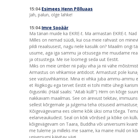
15:04
Esimees Henn Põlluaas
Jah, palun, olge lahke!
15:04
Imre Sooäär
Ma tänan muide ka EKRE-t. Ma armastan EKRE-t. Nad on
Milles on nemad süüdi, kui osa meie rahvast on minevi
pildi reaalsusest, nagu neile kasulik on? Maailm ongi 
usume, aga iga sammu ja otsusega me muudame reaals
ja otsustega. Me ise loomegi seda uut Eestit.
Miks on meie ümber nii palju viha ja nii vähe mõistmis
Armastus on vihkamise antidoot. Armastust pole kunagi 
see vastuvihkamise. Mina ei vihka juba ammu-ammu ena
et Riigikogu ega tervet Eestit ei tohi mitte ühegi karis
õigusriiki. (Hääl saalis: "Aitab küll!") Hirm on kõige s
nakkavam maailmas. See on ärevust tekitav, immuuns
sellest kõrgemale ja julgema teha otsuseid armastuse
Kõigevägevama ees oleme kõik üksi oma tõega. Tema v
eelarveaukudest. Seal on kõik võrdsed ja kõike on kül
kõigevägevam on Taara, Buddha või universumi kvantvä
me tuleme ja milleks me saame, ka maine muld on kõi
universumi käivitav vägi.