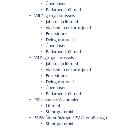
Ühendused
Parlamendirühmad
VIII Riigikogu koosseis
Juhatus ja liikmed
Alatised ja erikomisjonid
Fraktsioonid
Delegatsioonid
Ühendused
Parlamendirühmad
VII Riigikogu koosseis
Juhatus ja liikmed
Alatised ja erikomisjonid
Fraktsioonid
Delegatsioonid
Ühendused
Parlamendirühmad
Põhiseaduse Assamblee
Liikmed
Stenogrammid
ENSV Ülemnõukogu / EV Ülemnõukogu
Stenogrammid