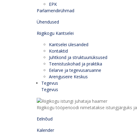
EPK
Parlamendirühmad
Ühendused
Riigikogu Kantselei
Kantselei ülesanded
Kontaktid
Juhtkond ja struktuuriüksused
Teenistuskohad ja praktika
Eelarve ja tegevusaruanne
Arenguseire Keskus
Tegevus
Tegevus
Riigikogu tööperioodi nimetatakse istungjärguks ja 
Eelnõud
Kalender