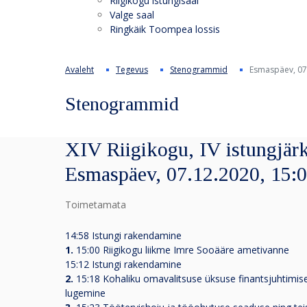
Riigikogu istungisaal
Valge saal
Ringkäik Toompea lossis
Avaleht
Tegevus
Stenogrammid
Esmaspäev, 07
Stenogrammid
XIV Riigikogu, IV istungjärk
Esmaspäev, 07.12.2020, 15:
Toimetamata
14:58 Istungi rakendamine
1.
15:00 Riigikogu liikme Imre Sooääre ametivanne
15:12 Istungi rakendamine
2.
15:18 Kohaliku omavalitsuse üksuse finantsjuhtimi
lugemine