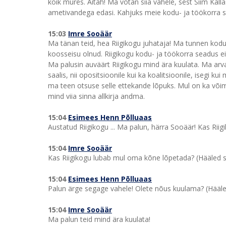
kõik mures. Aitäh! Ma võtan siia vahele, sest Siim Kalla
ametivandega edasi. Kahjuks meie kodu- ja töökorra s
15:03
Imre Sooäär
Ma tänan teid, hea Riigikogu juhataja! Ma tunnen kodu-
koosseisu olnud. Riigikogu kodu- ja töökorra seadus ei
Ma palusin auväärt Riigikogu mind ära kuulata. Ma arva
saalis, nii opositsioonile kui ka koalitsioonile, isegi 
ma teen otsuse selle ettekande lõpuks. Mul on ka võim
mind viia sinna allkirja andma.
15:04
Esimees Henn Põlluaas
Austatud Riigikogu ... Ma palun, härra Sooäär! Kas Riig
15:04
Imre Sooäär
Kas Riigikogu lubab mul oma kõne lõpetada? (Hääled s
15:04
Esimees Henn Põlluaas
Palun ärge segage vahele! Olete nõus kuulama? (Hääled 
15:04
Imre Sooäär
Ma palun teid mind ära kuulata!