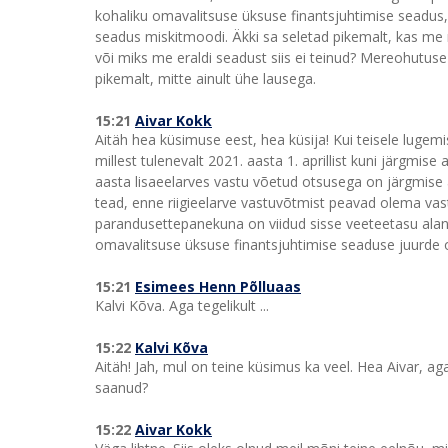
kohaliku omavalitsuse üksuse finantsjuhtimise seadus
seadus miskitmoodi. Äkki sa seletad pikemalt, kas me 
või miks me eraldi seadust siis ei teinud? Mereohutu
pikemalt, mitte ainult ühe lausega.
15:21
Aivar Kokk
Aitäh hea küsimuse eest, hea küsija! Kui teisele lugemise
millest tulenevalt 2021. aasta 1. aprillist kuni järgmi
aasta lisaeelarves vastu võetud otsusega on järgmise a
tead, enne riigieelarve vastuvõtmist peavad olema va
parandusettepanekuna on viidud sisse veeteetasu alan
omavalitsuse üksuse finantsjuhtimise seaduse juurde
15:21
Esimees Henn Põlluaas
Kalvi Kõva. Aga tegelikult ...
15:22
Kalvi Kõva
Aitäh! Jah, mul on teine küsimus ka veel. Hea Aivar, a
saanud?
15:22
Aivar Kokk