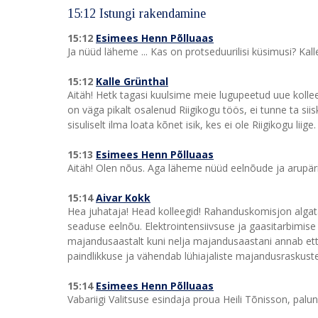
15:12 Istungi rakendamine
15:12
Esimees Henn Põlluaas
Ja nüüd läheme ... Kas on protseduurilisi küsimusi? Kall
15:12
Kalle Grünthal
Aitäh! Hetk tagasi kuulsime meie lugupeetud uue kollee
on väga pikalt osalenud Riigikogu töös, ei tunne ta sii
sisuliselt ilma loata kõnet isik, kes ei ole Riigikogu lii
15:13
Esimees Henn Põlluaas
Aitäh! Olen nõus. Aga läheme nüüd eelnõude ja arupäri
15:14
Aivar Kokk
Hea juhataja! Head kolleegid! Rahanduskomisjon algatab
seaduse eelnõu. Elektrointensiivsuse ja gaasitarbimise
majandusaastalt kuni nelja majandusaastani annab et
paindlikkuse ja vähendab lühiajaliste majandusraskust
15:14
Esimees Henn Põlluaas
Vabariigi Valitsuse esindaja proua Heili Tõnisson, palun