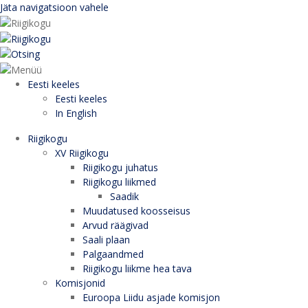
Jäta navigatsioon vahele
Eesti keeles
Eesti keeles
In English
Riigikogu
XV Riigikogu
Riigikogu juhatus
Riigikogu liikmed
Saadik
Muudatused koosseisus
Arvud räägivad
Saali plaan
Palgaandmed
Riigikogu liikme hea tava
Komisjonid
Euroopa Liidu asjade komisjon