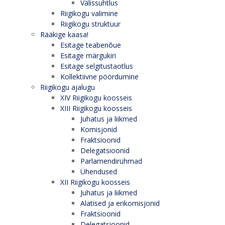
Välissuhtlus
Riigikogu valimine
Riigikogu struktuur
Rääkige kaasa!
Esitage teabenõue
Esitage märgukiri
Esitage selgitustaotlus
Kollektiivne pöördumine
Riigikogu ajalugu
XIV Riigikogu koosseis
XIII Riigikogu koosseis
Juhatus ja liikmed
Komisjonid
Fraktsioonid
Delegatsioonid
Parlamendirühmad
Ühendused
XII Riigikogu koosseis
Juhatus ja liikmed
Alatised ja erikomisjonid
Fraktsioonid
Delegatsioonid