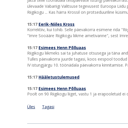
jätta selle töönädala teisipäevase istungi päevakorra
ülevaade Vabariigi Valitsuse tegevusest Euroopa Liidu
Riigikogu ... Kas härra Krossil on protseduuriline küsim
15:17
Eerik-Niiles Kross
Korrektiiv, kui tohib. Selle päevakorra esimene rida "
"Imre Sooääre Riigikogu liikme ametivanne", sest Imr
15:17
Esimees Henn Põlluaas
Riigikogu liikmeks sai ta juhatuse otsusega ja täna and
Tulles päevakorra juurde tagasi, koos eespool toodu
IV istungjärgu 10. töönädala päevakorra kinnitamise. P
15:17
Hääletustulemused
15:17
Esimees Henn Põlluaas
Poolt on 90 Riigikogu liiget, vastu 1 ja erapooletuid ei
Üles
Tagasi