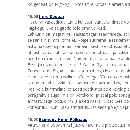
Kõigepealt on Riigikogu liikme Imre Sooääre ametivann
15:00
Imre Sooäär
Head rahvasaadikud! Enne kui asun vande andmise või 
Riigikogu luba selgitada teile oma valikuid.
Lahkusin siit majast neli aastat tagasi teadmisega, et
seisan siin silmitsi oma elu kõige suurema ja raskema v
automaatselt diplomaadikarjääri, sest teenistussuhet Vä
otsustaksin ainult ratsionaalsetel mõjutustel, jätkaksin
need on minu inimesed. Nad on mulle oma hääle andnu
Eesti jaoks nii keerulisel ajal? Kas on õige panna oma isik
Tunnen oma õlgadel suurt koormat, aga leian, et ei ole
et me teeme oma valikuid südamega. Süda on armastu
Südamete abil avaldame toetust sotsiaalmeedias, ann
Kas pole kummaline, et Eesti seadustes pole kordagi
paragrahv sisuga, mis on perekond, ja seal pole sõnagi
armastusega loodud liit? (Hääled saalis: "Aitab! See pole 
kõnepruuk? Kuhu jääb armastus, kas seda polegi vaja?
15:03
Esimees Henn Põlluaas
Aitäh, härra Sooäär! Kahjuks ei näe meie protseduurir