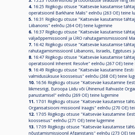
3.
15:23 Töötervishoiu ja tööohutuse seaduse ning te
4.
16:25 Riigikogu otsuse "Kaitseväe kasutamise tähtaja
operatsioonil Barkhane Malis" eelnõu (263 OE) teine 
5.
16:31 Riigikogu otsuse "Kaitseväe kasutamise tähtaj
Liibanonis" eelnõu (264 OE) teine lugemine
6.
16:37 Riigikogu otsuse "Kaitseväe kasutamise tähtaja
väljaõppemissioonil ja ÜRO rahutagamismissioonil Mal
7.
16:42 Riigikogu otsuse "Kaitseväe kasutamise tähtaja 
rahutagamismissioonil Liibanonis, Iisraelis, Egiptuses 
8.
16:47 Riigikogu otsuse "Kaitseväe kasutamise tähtaja 
operatsioonil Inherent Resolve" eelnõu (267 OE) teine
9.
16:49 Riigikogu otsuse "Kaitseväe kasutamine Eesti r
valmidusüksuse koosseisus" eelnõu (268 OE) teine lu
10.
16:56 Riigikogu otsuse "Kaitseväe kasutamine Eesti 
liikmesriigi, Euroopa Liidu või Ühinenud Rahvaste Organ
panustamisel" eelnõu (269 OE) teine lugemine
11.
17:01 Riigikogu otsuse "Kaitseväe kasutamise tähta
Organisatsiooni missioonil Iraagis" eelnõu (270 OE) te
12.
17:05 Riigikogu otsuse "Kaitseväe kasutamine Eesti
koosseisus" eelnõu (271 OE) teine lugemine
13.
17:09 Riigikogu otsuse "Kaitseväe kasutamise tähtaj
nõustamismissioonil Afganistanis" eelnõu (273 OE) te