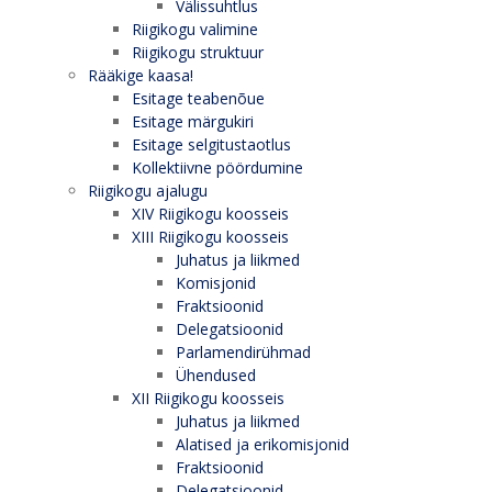
Välissuhtlus
Riigikogu valimine
Riigikogu struktuur
Rääkige kaasa!
Esitage teabenõue
Esitage märgukiri
Esitage selgitustaotlus
Kollektiivne pöördumine
Riigikogu ajalugu
XIV Riigikogu koosseis
XIII Riigikogu koosseis
Juhatus ja liikmed
Komisjonid
Fraktsioonid
Delegatsioonid
Parlamendirühmad
Ühendused
XII Riigikogu koosseis
Juhatus ja liikmed
Alatised ja erikomisjonid
Fraktsioonid
Delegatsioonid