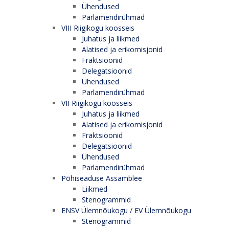
Ühendused
Parlamendirühmad
VIII Riigikogu koosseis
Juhatus ja liikmed
Alatised ja erikomisjonid
Fraktsioonid
Delegatsioonid
Ühendused
Parlamendirühmad
VII Riigikogu koosseis
Juhatus ja liikmed
Alatised ja erikomisjonid
Fraktsioonid
Delegatsioonid
Ühendused
Parlamendirühmad
Põhiseaduse Assamblee
Liikmed
Stenogrammid
ENSV Ülemnõukogu / EV Ülemnõukogu
Stenogrammid