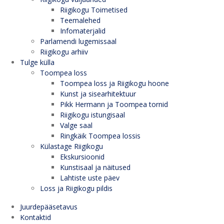
Riigikogu Toimetised
Teemalehed
Infomaterjalid
Parlamendi lugemissaal
Riigikogu arhiiv
Tulge külla
Toompea loss
Toompea loss ja Riigikogu hoone
Kunst ja sisearhitektuur
Pikk Hermann ja Toompea tornid
Riigikogu istungisaal
Valge saal
Ringkäik Toompea lossis
Külastage Riigikogu
Ekskursioonid
Kunstisaal ja näitused
Lahtiste uste päev
Loss ja Riigikogu pildis
Juurdepääsetavus
Kontaktid