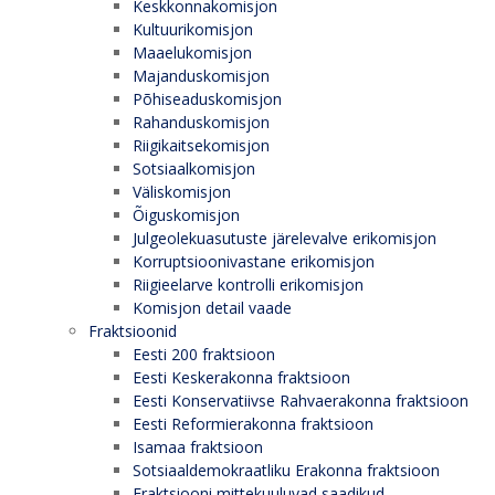
Keskkonnakomisjon
Kultuurikomisjon
Maaelukomisjon
Majanduskomisjon
Põhiseaduskomisjon
Rahanduskomisjon
Riigikaitsekomisjon
Sotsiaalkomisjon
Väliskomisjon
Õiguskomisjon
Julgeolekuasutuste järelevalve erikomisjon
Korruptsioonivastane erikomisjon
Riigieelarve kontrolli erikomisjon
Komisjon detail vaade
Fraktsioonid
Eesti 200 fraktsioon
Eesti Keskerakonna fraktsioon
Eesti Konservatiivse Rahvaerakonna fraktsioon
Eesti Reformierakonna fraktsioon
Isamaa fraktsioon
Sotsiaaldemokraatliku Erakonna fraktsioon
Fraktsiooni mittekuuluvad saadikud