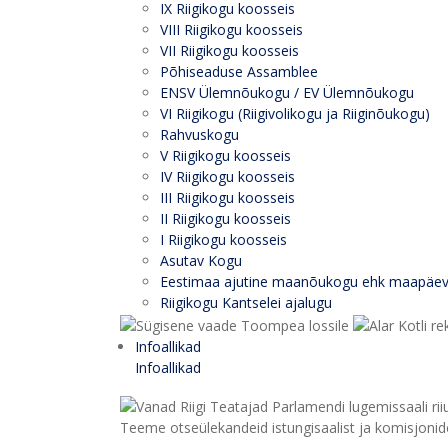
IX Riigikogu koosseis
VIII Riigikogu koosseis
VII Riigikogu koosseis
Põhiseaduse Assamblee
ENSV Ülemnõukogu / EV Ülemnõukogu
VI Riigikogu (Riigivolikogu ja Riiginõukogu)
Rahvuskogu
V Riigikogu koosseis
IV Riigikogu koosseis
III Riigikogu koosseis
II Riigikogu koosseis
I Riigikogu koosseis
Asutav Kogu
Eestimaa ajutine maanõukogu ehk maapäe
Riigikogu Kantselei ajalugu
Infoallikad
Infoallikad
Teeme otseülekandeid istungisaalist ja komisjonide 