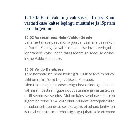
1.
10:02 Eesti Vabariigi valitsuse ja Rootsi Kuni
vastastikuse kaitse lepingu muutmise ja lõpetam
teine lugemine
10:02 Aseesimees Helir-Valdor Seeder
Läheme tänase päevakorra juurde. Esimene päevakorrapu
ja Rootsi Kuningriigi valitsuse vahelise investeeringu
lõpetamise kokkuleppe ratifitseerimise seaduse eelnõu
liikme Valdo Randpere.
10:03 Valdo Randpere
Tere hommikust, head kolleegid! Kuulete ikka mind või? 
äkki on mikrofonid liiga vaikseks keeratud.
Olen teie ees järjekordselt väga hea eelnõuga. Eelnõu pe
vahelise investeeringute soodustamise ja vastastikus
ratifitseerimise seadus. Mul on käes seaduse seletuskir
lugemine toimus 14. oktoobril. Muudatusettepanekute es
muudatusettepanekut selleks ajaks ei tulnud. Juhtivko
istungil otsustasime teha Riigikogu juhatusele ettepa