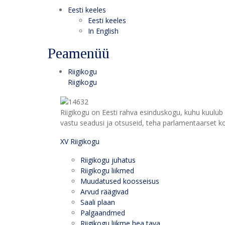
Eesti keeles
Eesti keeles
In English
Peamenüü
Riigikogu
Riigikogu
Riigikogu on Eesti rahva esinduskogu, kuhu kuulub 
vastu seadusi ja otsuseid, teha parlamentaarset kon
XV Riigikogu
Riigikogu juhatus
Riigikogu liikmed
Muudatused koosseisus
Arvud räägivad
Saali plaan
Palgaandmed
Riigikogu liikme hea tava