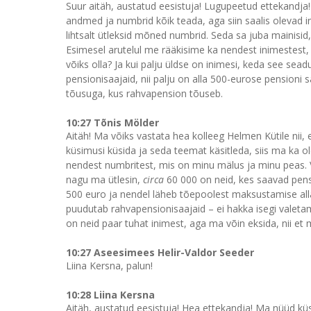
Suur aitäh, austatud eesistuja! Lugupeetud ettekandja
andmed ja numbrid kõik teada, aga siin saalis olevad i
lihtsalt ütleksid mõned numbrid. Seda sa juba mainisid,
Esimesel arutelul me rääkisime ka nendest inimestest
võiks olla? Ja kui palju üldse on inimesi, keda see sead
pensionisaajaid, nii palju on alla 500-eurose pensioni s
tõusuga, kus rahvapension tõuseb.
10:27 Tõnis Mölder
Aitäh! Ma võiks vastata hea kolleeg Helmen Kütile nii, 
küsimusi küsida ja seda teemat käsitleda, siis ma ka ol
nendest numbritest, mis on minu mälus ja minu peas. Ve
nagu ma ütlesin,
circa
60 000 on neid, kes saavad pensi
500 euro ja nendel läheb tõepoolest maksustamise alla
puudutab rahvapensionisaajaid – ei hakka isegi valetam
on neid paar tuhat inimest, aga ma võin eksida, nii et
10:27 Aseesimees Helir-Valdor Seeder
Liina Kersna, palun!
10:28 Liina Kersna
Aitäh, austatud eesistuja! Hea ettekandja! Ma nüüd küs