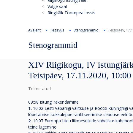
Riigikogu istungisaal
Valge saal
Ringkäik Toompea lossis
Avaleht
Tegevus
Stenogrammid
Teisipäev, 17.
Stenogrammid
XIV Riigikogu, IV istungjärk
Teisipäev, 17.11.2020, 10:00
Toimetatud
09:58 Istungi rakendamine
1.
10:02 Eesti Vabariigi valitsuse ja Rootsi Kuningriigi
lõpetamise kokkuleppe ratifitseerimise seaduse eelnõu
2.
10:07 Euroopa Liidu liikmesriikide vaheliste kahepoo
teine lugemine