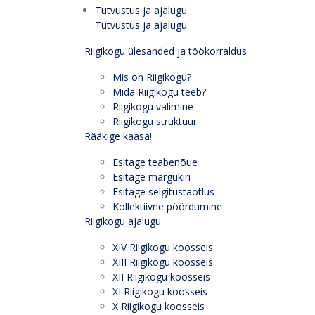
Tutvustus ja ajalugu
Tutvustus ja ajalugu
Riigikogu ülesanded ja töökorraldus
Mis on Riigikogu?
Mida Riigikogu teeb?
Riigikogu valimine
Riigikogu struktuur
Rääkige kaasa!
Esitage teabenõue
Esitage märgukiri
Esitage selgitustaotlus
Kollektiivne pöördumine
Riigikogu ajalugu
XIV Riigikogu koosseis
XIII Riigikogu koosseis
XII Riigikogu koosseis
XI Riigikogu koosseis
X Riigikogu koosseis