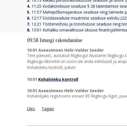
3.
10:13 Riikliku pensionikindlustuse seaduse ja teist
4.
11:25 Kodakondsuse seaduse § 28 täiendamise sead
5.
11:57 Mahepõllumajanduse seaduse ning taimede pa
6.
12:17 Söödaseaduse muutmise seaduse eelnõu (225
7.
12:21 Töötervishoiu ja tööohutuse seaduse ning te
8.
13:01 Kohaliku omavalitsuse üksuse finantsjuhtimi
09:58 Istungi rakendamine
10:01 Aseesimees Helir-Valdor Seeder
Tere päevast, austatud Riigikogu! Alustame Riigikogu tä
Riigikogu liikmetel on soovi üle anda eelnõusid ja aru
Kohaloleku kontroll, palun!
10:01
Kohaloleku kontroll
10:01 Aseesimees Helir-Valdor Seeder
Kohalolijaks registreeris ennast 85 Riigikogu liiget, pu
Üles
Tagasi