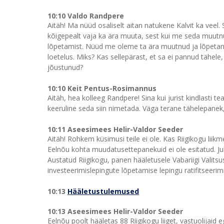
10:10 Valdo Randpere
Aitäh! Ma nüüd osaliselt aitan natukene Kalvit ka veel. 
kõigepealt vaja ka ära muuta, sest kui me seda muutnud
lõpetamist. Nüüd me oleme ta ära muutnud ja lõpetan
loetelus. Miks? Kas sellepärast, et sa ei pannud tähele,
jõustunud?
10:10 Keit Pentus-Rosimannus
Aitäh, hea kolleeg Randpere! Sina kui jurist kindlasti t
keeruline seda siin nimetada. Väga terane tähelepanek
10:11 Aseesimees Helir-Valdor Seeder
Aitäh! Rohkem küsimusi teile ei ole. Kas Riigikogu liik
Eelnõu kohta muudatusettepanekuid ei ole esitatud. Juh
Austatud Riigikogu, panen hääletusele Vabariigi Valitsu
investeerimislepingute lõpetamise lepingu ratifitseeri
10:13
Hääletustulemused
10:13 Aseesimees Helir-Valdor Seeder
Eelnõu poolt hääletas 88 Riigikogu liiget, vastuolijaid