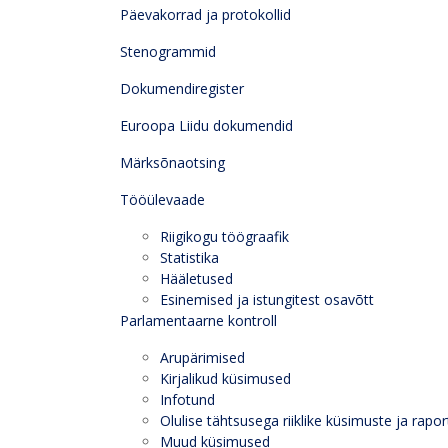
Päevakorrad ja protokollid
Stenogrammid
Dokumendiregister
Euroopa Liidu dokumendid
Märksõnaotsing
Tööülevaade
Riigikogu töögraafik
Statistika
Hääletused
Esinemised ja istungitest osavõtt
Parlamentaarne kontroll
Arupärimised
Kirjalikud küsimused
Infotund
Olulise tähtsusega riiklike küsimuste ja rapor
Muud küsimused