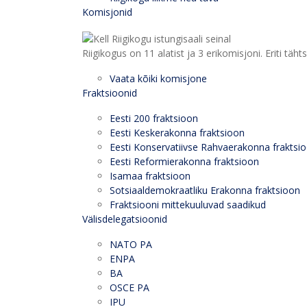
Komisjonid
Riigikogus on 11 alatist ja 3 erikomisjoni. Eriti
Vaata kõiki komisjone
Fraktsioonid
Eesti 200 fraktsioon
Eesti Keskerakonna fraktsioon
Eesti Konservatiivse Rahvaerakonna fraktsi
Eesti Reformierakonna fraktsioon
Isamaa fraktsioon
Sotsiaaldemokraatliku Erakonna fraktsioon
Fraktsiooni mittekuuluvad saadikud
Välisdelegatsioonid
NATO PA
ENPA
BA
OSCE PA
IPU