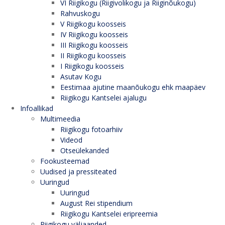
VI Riigikogu (Riigivolikogu ja Riiginõukogu)
Rahvuskogu
V Riigikogu koosseis
IV Riigikogu koosseis
III Riigikogu koosseis
II Riigikogu koosseis
I Riigikogu koosseis
Asutav Kogu
Eestimaa ajutine maanõukogu ehk maapäev
Riigikogu Kantselei ajalugu
Infoallikad
Multimeedia
Riigikogu fotoarhiiv
Videod
Otseülekanded
Fookusteemad
Uudised ja pressiteated
Uuringud
Uuringud
August Rei stipendium
Riigikogu Kantselei eripreemia
Riigikogu väljaanded