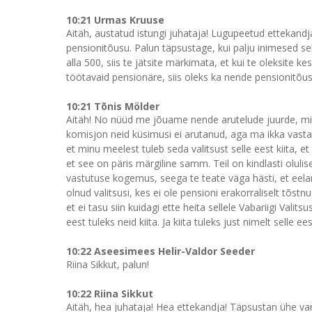
10:21 Urmas Kruuse
Aitäh, austatud istungi juhataja! Lugupeetud ettekandja
pensionitõusu. Palun täpsustage, kui palju inimesed sell
alla 500, siis te jätsite märkimata, et kui te oleksite
töötavaid pensionäre, siis oleks ka nende pensionitõus 
10:21 Tõnis Mölder
Aitäh! No nüüd me jõuame nende arutelude juurde, mida 
komisjon neid küsimusi ei arutanud, aga ma ikka vastan j
et minu meelest tuleb seda valitsust selle eest kiita, e
et see on päris märgiline samm. Teil on kindlasti olulisel
vastutuse kogemus, seega te teate väga hästi, et eelar
olnud valitsusi, kes ei ole pensioni erakorraliselt tõstn
et ei tasu siin kuidagi ette heita sellele Vabariigi Valits
eest tuleks neid kiita. Ja kiita tuleks just nimelt selle e
10:22 Aseesimees Helir-Valdor Seeder
Riina Sikkut, palun!
10:22 Riina Sikkut
Aitäh, hea juhataja! Hea ettekandja! Täpsustan ühe va