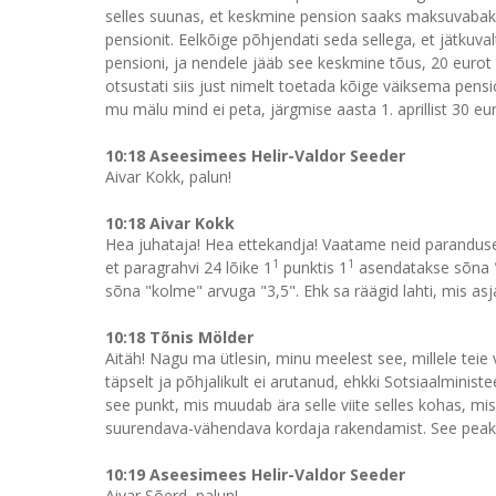
selles suunas, et keskmine pension saaks maksuvabaks. 
pensionit. Eelkõige põhjendati seda sellega, et jätkuva
pensioni, ja nendele jääb see keskmine tõus, 20 eurot ik
otsustati siis just nimelt toetada kõige väiksema pens
mu mälu mind ei peta, järgmise aasta 1. aprillist 30 eur
10:18 Aseesimees Helir-Valdor Seeder
Aivar Kokk, palun!
10:18 Aivar Kokk
Hea juhataja! Hea ettekandja! Vaatame neid parandusette
1
1
et paragrahvi 24 lõike 1
punktis 1
asendatakse sõna "ü
sõna "kolme" arvuga "3,5". Ehk sa räägid lahti, mis asja
10:18 Tõnis Mölder
Aitäh! Nagu ma ütlesin, minu meelest see, millele teie 
täpselt ja põhjalikult ei arutanud, ehkki Sotsiaalminist
see punkt, mis muudab ära selle viite selles kohas, mi
suurendava-vähendava kordaja rakendamist. See peak
10:19 Aseesimees Helir-Valdor Seeder
Aivar Sõerd, palun!