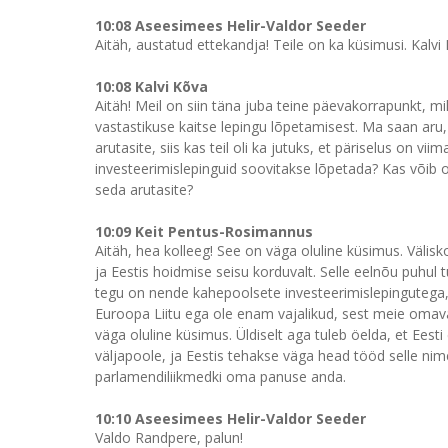
10:08 Aseesimees Helir-Valdor Seeder
Aitäh, austatud ettekandja! Teile on ka küsimusi. Kalvi
10:08 Kalvi Kõva
Aitäh! Meil on siin täna juba teine päevakorrapunkt, m
vastastikuse kaitse lepingu lõpetamisest. Ma saan aru,
arutasite, siis kas teil oli ka jutuks, et päriselus on vi
investeerimislepinguid soovitakse lõpetada? Kas võib oll
seda arutasite?
10:09 Keit Pentus-Rosimannus
Aitäh, hea kolleeg! See on väga oluline küsimus. Välis
ja Eestis hoidmise seisu korduvalt. Selle eelnõu puhul 
tegu on nende kahepoolsete investeerimislepingutega, 
Euroopa Liitu ega ole enam vajalikud, sest meie omava
väga oluline küsimus. Üldiselt aga tuleb öelda, et Eest
väljapoole, ja Eestis tehakse väga head tööd selle nime
parlamendiliikmedki oma panuse anda.
10:10 Aseesimees Helir-Valdor Seeder
Valdo Randpere, palun!