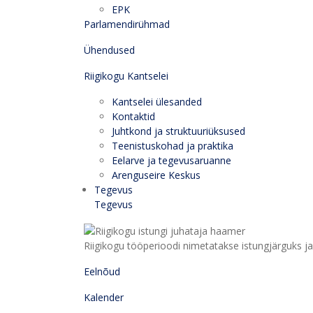
EPK
Parlamendirühmad
Ühendused
Riigikogu Kantselei
Kantselei ülesanded
Kontaktid
Juhtkond ja struktuuriüksused
Teenistuskohad ja praktika
Eelarve ja tegevusaruanne
Arenguseire Keskus
Tegevus
Tegevus
Riigikogu tööperioodi nimetatakse istungjärguks ja 
Eelnõud
Kalender