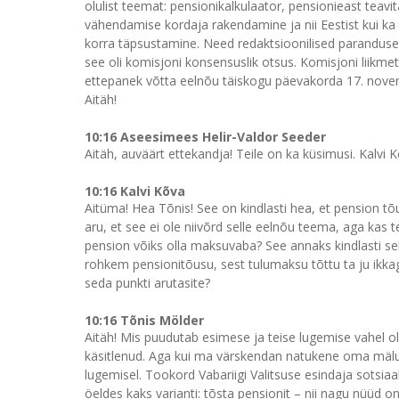
olulist teemat: pensionikalkulaator, pensionieast teav
vähendamise kordaja rakendamine ja nii Eestist kui ka 
korra täpsustamine. Need redaktsioonilised paranduse
see oli komisjoni konsensuslik otsus. Komisjoni liikmet
ettepanek võtta eelnõu täiskogu päevakorda 17. novem
Aitäh!
10:16 Aseesimees Helir-Valdor Seeder
Aitäh, auväärt ettekandja! Teile on ka küsimusi. Kalvi K
10:16 Kalvi Kõva
Aitüma! Hea Tõnis! See on kindlasti hea, et pension tõu
aru, et see ei ole niivõrd selle eelnõu teema, aga kas
pension võiks olla maksuvaba? See annaks kindlasti sel
rohkem pensionitõusu, sest tulumaksu tõttu ta ju ikk
seda punkti arutasite?
10:16 Tõnis Mölder
Aitäh! Mis puudutab esimese ja teise lugemise vahel o
käsitlenud. Aga kui ma värskendan natukene oma mäl
lugemisel. Tookord Vabariigi Valitsuse esindaja sotsiaalmin
öeldes kaks varianti: tõsta pensionit – nii nagu nüüd o