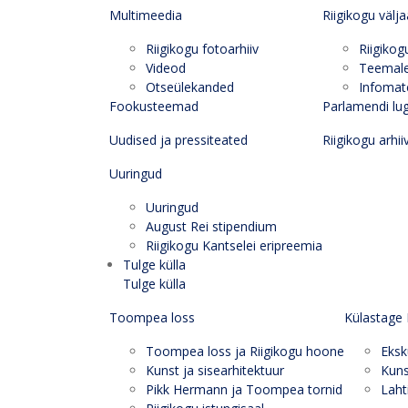
Multimeedia
Riigikogu välj
Riigikogu fotoarhiiv
Riigikog
Videod
Teemal
Otseülekanded
Infomate
Fookusteemad
Parlamendi lu
Uudised ja pressiteated
Riigikogu arhii
Uuringud
Uuringud
August Rei stipendium
Riigikogu Kantselei eripreemia
Tulge külla
Tulge külla
Toompea loss
Külastage 
Toompea loss ja Riigikogu hoone
Eksk
Kunst ja sisearhitektuur
Kuns
Pikk Hermann ja Toompea tornid
Laht