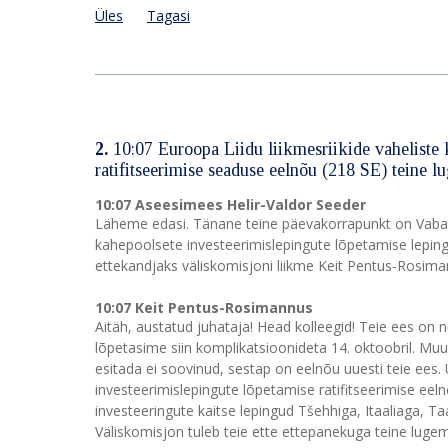
Üles
Tagasi
2.
10:07 Euroopa Liidu liikmesriikide vaheliste 
ratifitseerimise seaduse eelnõu (218 SE) teine 
10:07 Aseesimees Helir-Valdor Seeder
Läheme edasi. Tänane teine päevakorrapunkt on Vabariig
kahepoolsete investeerimislepingute lõpetamise leping
ettekandjaks väliskomisjoni liikme Keit Pentus-Rosim
10:07 Keit Pentus-Rosimannus
Aitäh, austatud juhataja! Head kolleegid! Teie ees on
lõpetasime siin komplikatsioonideta 14. oktoobril. M
esitada ei soovinud, sestap on eelnõu uuesti teie ees. 
investeerimislepingute lõpetamise ratifitseerimise ee
investeeringute kaitse lepingud Tšehhiga, Itaaliaga, T
Väliskomisjon tuleb teie ette ettepanekuga teine luge