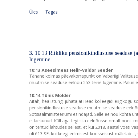
Üles
Tagasi
3.
10:13 Riikliku pensionikindlustuse seaduse ja
lugemine
10:13 Aseesimees Helir-Valdor Seeder
Tänane kolmas päevakorrapunkt on Vabariigi Valitsuse a
muutmise seaduse eelnõu 253 teine lugemine. Palun et
10:14 Tõnis Mölder
Aitäh, hea istungi juhataja! Head kolleegid! Riigikogu s
pensionikindlustuse seaduse muutmise seaduse eelnõu 
Sotsiaalministeeriumi esindajad. Selle eelnõu kohta üh
ei laekunud. Küll aga tegi siia eelnõusse omalt poolt
on tehtud lähtudes sellest, et kui 2018. aastal võeti v
oli 613 SE, kui keegi eelmisest koosseisust mäletab –, s