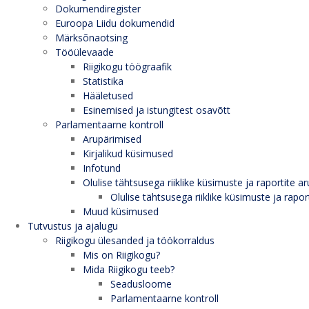
Dokumendiregister
Euroopa Liidu dokumendid
Märksõnaotsing
Tööülevaade
Riigikogu töögraafik
Statistika
Hääletused
Esinemised ja istungitest osavõtt
Parlamentaarne kontroll
Arupärimised
Kirjalikud küsimused
Infotund
Olulise tähtsusega riiklike küsimuste ja raportite ar
Olulise tähtsusega riiklike küsimuste ja rapor
Muud küsimused
Tutvustus ja ajalugu
Riigikogu ülesanded ja töökorraldus
Mis on Riigikogu?
Mida Riigikogu teeb?
Seadusloome
Parlamentaarne kontroll