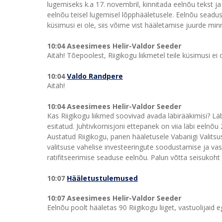
lugemiseks k.a 17. novembril, kinnitada eelnõu tekst j
eelnõu teisel lugemisel lõpphääletusele. Eelnõu seadu
küsimusi ei ole, siis võime vist hääletamise juurde min
10:04 Aseesimees Helir-Valdor Seeder
Aitäh! Tõepoolest, Riigikogu liikmetel teile küsimusi ei o
10:04
Valdo Randpere
Aitäh!
10:04 Aseesimees Helir-Valdor Seeder
Kas Riigikogu liikmed soovivad avada läbirääkimisi? L
esitatud. Juhtivkomisjoni ettepanek on viia läbi eelnõu
Austatud Riigikogu, panen hääletusele Vabariigi Valitsus
valitsuse vahelise investeeringute soodustamise ja va
ratifitseerimise seaduse eelnõu. Palun võtta seisukoht
10:07
Hääletustulemused
10:07 Aseesimees Helir-Valdor Seeder
Eelnõu poolt hääletas 90 Riigikogu liiget, vastuolijaid