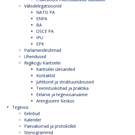
Välisdelegatsioonid
NATO PA
ENPA
BA
OSCE PA
IPU
EPK
Parlamendirühmad
Ühendused
Riigikogu Kantselei
Kantselei ülesanded
Kontaktid
Juhtkond ja struktuuriüksused
Teenistuskohad ja praktika
Eelarve ja tegevusaruanne
Arenguseire Keskus
Tegevus
Eelnõud
Kalender
Päevakorrad ja protokollid
Stenogrammid