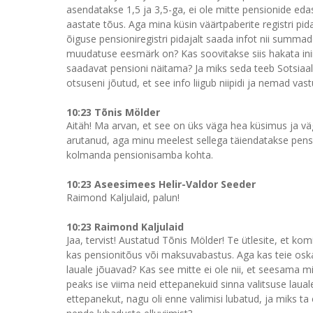
asendatakse 1,5 ja 3,5-ga, ei ole mitte pensionide edas
aastate tõus. Aga mina küsin väärtpaberite registri 
õiguse pensioniregistri pidajalt saada infot nii summ
muudatuse eesmärk on? Kas soovitakse siis hakata ini
saadavat pensioni näitama? Ja miks seda teeb Sotsiaal
otsuseni jõutud, et see info liigub niipidi ja nemad va
10:23 Tõnis Mölder
Aitäh! Ma arvan, et see on üks väga hea küsimus ja vä
arutanud, aga minu meelest sellega täiendatakse pension
kolmanda pensionisamba kohta.
10:23 Aseesimees Helir-Valdor Seeder
Raimond Kaljulaid, palun!
10:23 Raimond Kaljulaid
Jaa, tervist! Austatud Tõnis Mölder! Te ütlesite, et komisj
kas pensionitõus või maksuvabastus. Aga kas teie osk
lauale jõuavad? Kas see mitte ei ole nii, et seesama mini
peaks ise viima neid ettepanekuid sinna valitsuse laual
ettepanekut, nagu oli enne valimisi lubatud, ja miks t