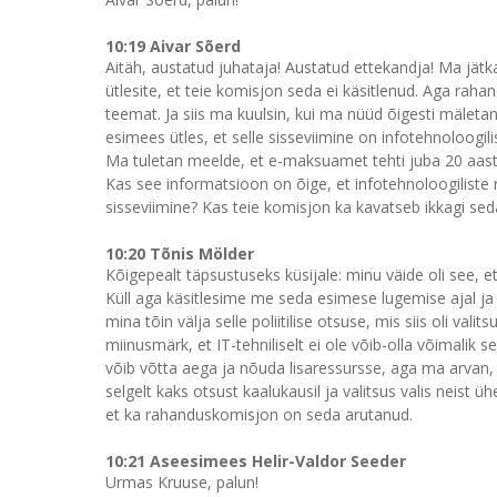
10:19 Aivar Sõerd
Aitäh, austatud juhataja! Austatud ettekandja! Ma jätk
ütlesite, et teie komisjon seda ei käsitlenud. Aga rah
teemat. Ja siis ma kuulsin, kui ma nüüd õigesti mälet
esimees ütles, et selle sisseviimine on infotehnoloogi
Ma tuletan meelde, et e-maksuamet tehti juba 20 aast
Kas see informatsioon on õige, et infotehnoloogilist
sisseviimine? Kas teie komisjon ka kavatseb ikkagi seda 
10:20 Tõnis Mölder
Kõigepealt täpsustuseks küsijale: minu väide oli see, 
Küll aga käsitlesime me seda esimese lugemise ajal ja 
mina tõin välja selle poliitilise otsuse, mis siis oli val
miinusmärk, et IT-tehniliselt ei ole võib-olla võimalik 
võib võtta aega ja nõuda lisaressursse, aga ma arvan, et
selgelt kaks otsust kaalukausil ja valitsus valis neist 
et ka rahanduskomisjon on seda arutanud.
10:21 Aseesimees Helir-Valdor Seeder
Urmas Kruuse, palun!