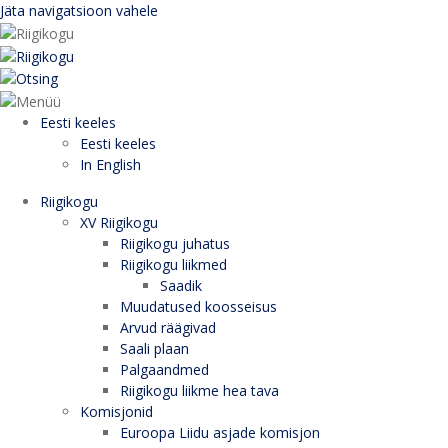
Jäta navigatsioon vahele
Eesti keeles
Eesti keeles
In English
Riigikogu
XV Riigikogu
Riigikogu juhatus
Riigikogu liikmed
Saadik
Muudatused koosseisus
Arvud räägivad
Saali plaan
Palgaandmed
Riigikogu liikme hea tava
Komisjonid
Euroopa Liidu asjade komisjon