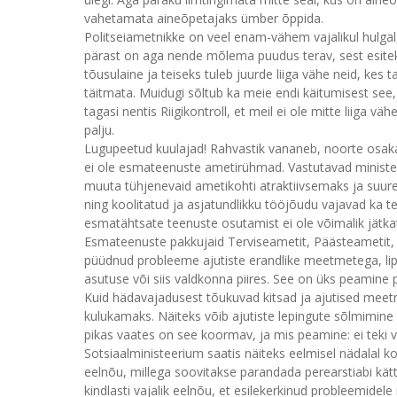
vahetamata aineõpetajaks ümber õppida.
Politseiametnikke on veel enam-vähem vajalikul hulgal,
pärast on aga nende mõlema puudus terav, sest esitek
tõusulaine ja teiseks tuleb juurde liiga vähe neid, k
täitmata. Muidugi sõltub ka meie endi käitumisest see,
tagasi nentis Riigikontroll, et meil ei ole mitte liiga vä
palju.
Lugupeetud kuulajad! Rahvastik vananeb, noorte osaka
ei ole esmateenuste ametirühmad. Vastutavad ministe
muuta tühjenevaid ametikohti atraktiivsemaks ja suur
ning koolitatud ja asjatundlikku tööjõudu vajavad ka teis
esmatähtsate teenuste osutamist ei ole võimalik jätka
Esmateenuste pakkujaid Terviseametit, Päästeametit, Po
püüdnud probleeme ajutiste erandlike meetmetega, lipp
asutuse või siis valdkonna piires. See on üks peamine p
Kuid hädavajadusest tõukuvad kitsad ja ajutised me
kulukamaks. Näiteks võib ajutiste lepingute sõlmimine
pikas vaates on see koormav, ja mis peamine: ei teki vaj
Sotsiaalministeerium saatis näiteks eelmisel nädalal k
eelnõu, millega soovitakse parandada perearstiabi kät
kindlasti vajalik eelnõu, et esilekerkinud probleemidele m