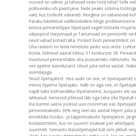
noored on valmis ja tahavad seda tööd teha? Selle eel
politseiniku või päästjana. Neile peaks sobima tööting
vald, kus töökoht vabaneb. Reeglina on vabanevad koha
Paraku käsitletud valdkondadest kõige probleemsema 
kestva perearstiõppe lõpetajad sageli töötada mujal kui 
väljaspool Harjumaad ja Tartumaad on pensionile siird
need vabad kohad täita. Pooled Eesti perearstidest on
Üha raskem on leida nimistute jaoks uusi arste. Luhtun
korda. Eelmisel aastal luhtus 51 konkursist 38. Perear
muutunud perearstiabis üha püsivamaks nähtuseks. Nii 
see ajutine asendusarst olnud juba seitse aastat. Näite
asendajaga.
Nüüd õpetajatest. Hea uudis on see, et õpetajaamet
minna õppima õpetajaks. Halb on aga see, et õpetajako
napilt kaks kolmandikku lõpetanutest, kusjuures viis aa
lahkunud. Inimesed põlevad läbi ega taha olla lõputult m
Kui kümne aasta jooksul uusi nooremas eas õpetajaid ol
pensioniealiseks 36% ning veel viis aastat hiljem juba
ennekõike loodus- ja täppisteaduste õpetajatest. Jär
kooliastmetes, kus on suurem osakaal just aineõppel, n
suureneb. Seevastu klassiõpetajaid küll seni jätkub ni
ülegi. Aga paraku ilmtingimata mitte seal, kus on aineõ