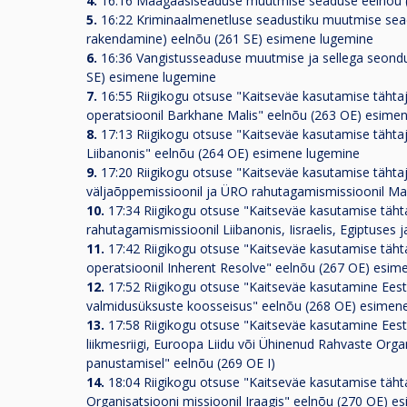
4.
16:16 Maagaasiseaduse muutmise seaduse eelnõu (
5.
16:22 Kriminaalmenetluse seadustiku muutmise sead
rakendamine) eelnõu (261 SE) esimene lugemine
6.
16:36 Vangistusseaduse muutmise ja sellega seondu
SE) esimene lugemine
7.
16:55 Riigikogu otsuse "Kaitseväe kasutamise tähtaja
operatsioonil Barkhane Malis" eelnõu (263 OE) esime
8.
17:13 Riigikogu otsuse "Kaitseväe kasutamise tähtaj
Liibanonis" eelnõu (264 OE) esimene lugemine
9.
17:20 Riigikogu otsuse "Kaitseväe kasutamise tähtaja
väljaõppemissioonil ja ÜRO rahutagamismissioonil Ma
10.
17:34 Riigikogu otsuse "Kaitseväe kasutamise tähtaj
rahutagamismissioonil Liibanonis, Iisraelis, Egiptuses
11.
17:42 Riigikogu otsuse "Kaitseväe kasutamise tähtaj
operatsioonil Inherent Resolve" eelnõu (267 OE) esim
12.
17:52 Riigikogu otsuse "Kaitseväe kasutamine Eesti 
valmidusüksuste koosseisus" eelnõu (268 OE) esimen
13.
17:58 Riigikogu otsuse "Kaitseväe kasutamine Eesti 
liikmesriigi, Euroopa Liidu või Ühinenud Rahvaste Organ
panustamisel" eelnõu (269 OE I)
14.
18:04 Riigikogu otsuse "Kaitseväe kasutamise tähta
Organisatsiooni missioonil Iraagis" eelnõu (270 OE) 