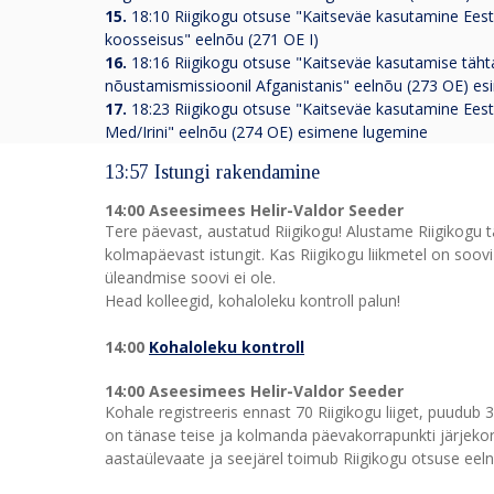
15.
18:10 Riigikogu otsuse "Kaitseväe kasutamine Eesti
koosseisus" eelnõu (271 OE I)
16.
18:16 Riigikogu otsuse "Kaitseväe kasutamise tähtaj
nõustamismissioonil Afganistanis" eelnõu (273 OE) e
17.
18:23 Riigikogu otsuse "Kaitseväe kasutamine Eesti
Med/Irini" eelnõu (274 OE) esimene lugemine
13:57 Istungi rakendamine
14:00 Aseesimees Helir-Valdor Seeder
Tere päevast, austatud Riigikogu! Alustame Riigikogu 
kolmapäevast istungit. Kas Riigikogu liikmetel on soov
üleandmise soovi ei ole.
Head kolleegid, kohaloleku kontroll palun!
14:00
Kohaloleku kontroll
14:00 Aseesimees Helir-Valdor Seeder
Kohale registreeris ennast 70 Riigikogu liiget, puudu
on tänase teise ja kolmanda päevakorrapunkti järjekor
aastaülevaate ja seejärel toimub Riigikogu otsuse ee