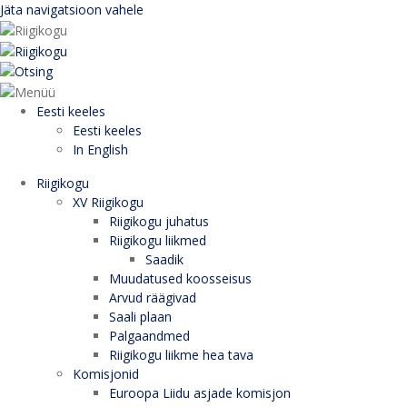
Jäta navigatsioon vahele
Eesti keeles
Eesti keeles
In English
Riigikogu
XV Riigikogu
Riigikogu juhatus
Riigikogu liikmed
Saadik
Muudatused koosseisus
Arvud räägivad
Saali plaan
Palgaandmed
Riigikogu liikme hea tava
Komisjonid
Euroopa Liidu asjade komisjon