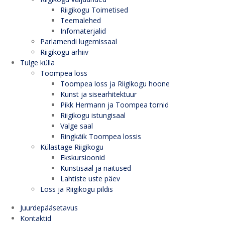
Riigikogu Toimetised
Teemalehed
Infomaterjalid
Parlamendi lugemissaal
Riigikogu arhiiv
Tulge külla
Toompea loss
Toompea loss ja Riigikogu hoone
Kunst ja sisearhitektuur
Pikk Hermann ja Toompea tornid
Riigikogu istungisaal
Valge saal
Ringkäik Toompea lossis
Külastage Riigikogu
Ekskursioonid
Kunstisaal ja näitused
Lahtiste uste päev
Loss ja Riigikogu pildis
Juurdepääsetavus
Kontaktid