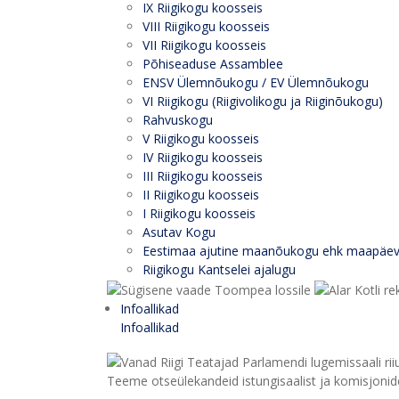
IX Riigikogu koosseis
VIII Riigikogu koosseis
VII Riigikogu koosseis
Põhiseaduse Assamblee
ENSV Ülemnõukogu / EV Ülemnõukogu
VI Riigikogu (Riigivolikogu ja Riiginõukogu)
Rahvuskogu
V Riigikogu koosseis
IV Riigikogu koosseis
III Riigikogu koosseis
II Riigikogu koosseis
I Riigikogu koosseis
Asutav Kogu
Eestimaa ajutine maanõukogu ehk maapäe
Riigikogu Kantselei ajalugu
Infoallikad
Infoallikad
Teeme otseülekandeid istungisaalist ja komisjonide 