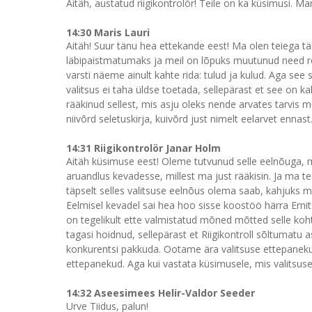
Aitäh, austatud riigikontrolör! Teile on ka küsimusi. Mar
14:30 Maris Lauri
Aitäh! Suur tänu hea ettekande eest! Ma olen teiega tä
läbipaistmatumaks ja meil on lõpuks muutunud need re
varsti näeme ainult kahte rida: tulud ja kulud. Aga see 
valitsus ei taha üldse toetada, sellepärast et see on ka
rääkinud sellest, mis asju oleks nende arvates tarvi
niivõrd seletuskirja, kuivõrd just nimelt eelarvet ennast
14:31 Riigikontrolör Janar Holm
Aitäh küsimuse eest! Oleme tutvunud selle eelnõuga, mi
aruandlus kevadesse, millest ma just rääkisin. Ja ma t
täpselt selles valitsuse eelnõus olema saab, kahjuks m
Eelmisel kevadel sai hea hoo sisse koostöö härra Ernit
on tegelikult ette valmistatud mõned mõtted selle ko
tagasi hoidnud, sellepärast et Riigikontroll sõltumatu a
konkurentsi pakkuda. Ootame ära valitsuse ettepaneku j
ettepanekud. Aga kui vastata küsimusele, mis valitsuse
14:32 Aseesimees Helir-Valdor Seeder
Urve Tiidus, palun!