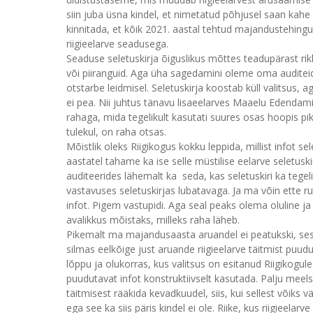
siin juba üsna kindel, et nimetatud põhjusel saan kah
kinnitada, et kõik 2021. aastal tehtud majandustehing
riigieelarve seadusega.
Seaduse seletuskirja õiguslikus mõttes teadupärast rik
või piiranguid. Aga üha sagedamini oleme oma auditeid
otstarbe leidmisel. Seletuskirja koostab küll valitsus, 
ei pea. Nii juhtus tänavu lisaeelarves Maaelu Edendami
rahaga, mida tegelikult kasutati suures osas hoopis pika
tulekul, on raha otsas.
Mõistlik oleks Riigikogus kokku leppida, millist infot s
aastatel tahame ka ise selle müstilise eelarve selet
auditeerides lähemalt ka seda, kas seletuskiri ka tegel
vastavuses seletuskirjas lubatavaga. Ja ma võin ette ru
infot. Pigem vastupidi. Aga seal peaks olema oluline j
avalikkus mõistaks, milleks raha läheb.
Pikemalt ma majandusaasta aruandel ei peatukski, se
silmas eelkõige just aruande riigieelarve täitmist pu
lõppu ja olukorras, kus valitsus on esitanud Riigikogule
puudutavat infot konstruktiivselt kasutada. Palju meelsa
täitmisest rääkida kevadkuudel, siis, kui sellest võiks vä
ega see ka siis päris kindel ei ole. Riike, kus riigieela