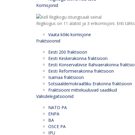
Komisjonid
Riigikogus on 11 alatist ja 3 erikomisjoni. Eriti
Vaata kõiki komisjone
Fraktsioonid
Eesti 200 fraktsioon
Eesti Keskerakonna fraktsioon
Eesti Konservatiivse Rahvaerakonna fraktsi
Eesti Reformierakonna fraktsioon
Isamaa fraktsioon
Sotsiaaldemokraatliku Erakonna fraktsioon
Fraktsiooni mittekuuluvad saadikud
Välisdelegatsioonid
NATO PA
ENPA
BA
OSCE PA
IPU