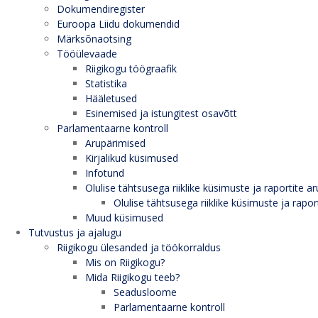
Dokumendiregister
Euroopa Liidu dokumendid
Märksõnaotsing
Tööülevaade
Riigikogu töögraafik
Statistika
Hääletused
Esinemised ja istungitest osavõtt
Parlamentaarne kontroll
Arupärimised
Kirjalikud küsimused
Infotund
Olulise tähtsusega riiklike küsimuste ja raportite ar
Olulise tähtsusega riiklike küsimuste ja rapor
Muud küsimused
Tutvustus ja ajalugu
Riigikogu ülesanded ja töökorraldus
Mis on Riigikogu?
Mida Riigikogu teeb?
Seadusloome
Parlamentaarne kontroll