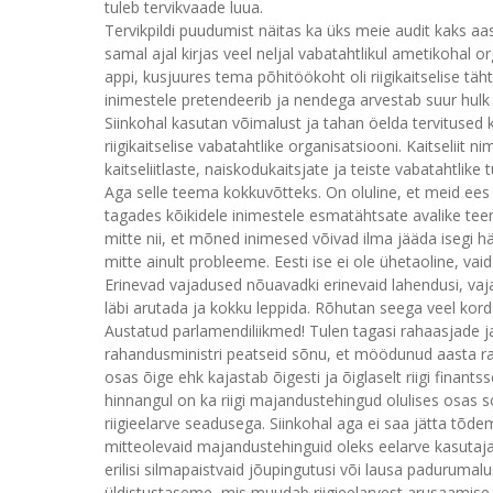
tuleb tervikvaade luua.
Tervikpildi puudumist näitas ka üks meie audit kaks aasta
samal ajal kirjas veel neljal vabatahtlikul ametikohal o
appi, kusjuures tema põhitöökoht oli riigikaitselise 
inimestele pretendeerib ja nendega arvestab suur hulk 
Siinkohal kasutan võimalust ja tahan öelda tervitused k
riigikaitselise vabatahtlike organisatsiooni. Kaitseliit
kaitseliitlaste, naiskodukaitsjate ja teiste vabatahtlike
Aga selle teema kokkuvõtteks. On oluline, et meid ees
tagades kõikidele inimestele esmatähtsate avalike tee
mitte nii, et mõned inimesed võivad ilma jääda isegi hä
mitte ainult probleeme. Eesti ise ei ole ühetaoline, vai
Erinevad vajadused nõuavadki erinevaid lahendusi, vaja
läbi arutada ja kokku leppida. Rõhutan seega veel kor
Austatud parlamendiliikmed! Tulen tagasi rahaasjade 
rahandusministri peatseid sõnu, et möödunud aasta ra
osas õige ehk kajastab õigesti ja õiglaselt riigi finant
hinnangul on ka riigi majandustehingud olulises osas s
riigieelarve seadusega. Siinkohal aga ei saa jätta tõd
mitteolevaid majandustehinguid oleks eelarve kasutajat
erilisi silmapaistvaid jõupingutusi või lausa padurumal
üldistustaseme, mis muudab riigieelarvest arusaamise 