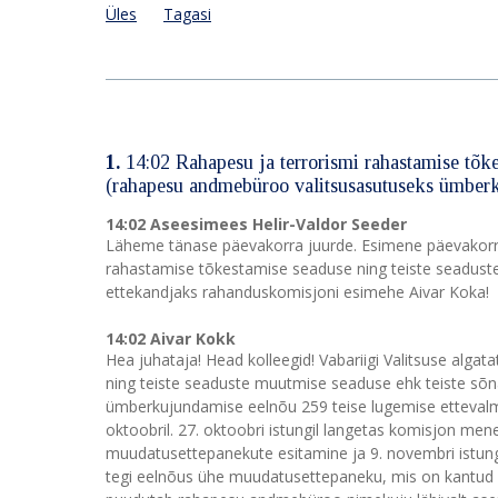
Üles
Tagasi
1.
14:02 Rahapesu ja terrorismi rahastamise tõk
(rahapesu andmebüroo valitsusasutuseks ümber
14:02 Aseesimees Helir-Valdor Seeder
Läheme tänase päevakorra juurde. Esimene päevakorrap
rahastamise tõkestamise seaduse ning teiste seadust
ettekandjaks rahanduskomisjoni esimehe Aivar Koka!
14:02 Aivar Kokk
Hea juhataja! Head kolleegid! Vabariigi Valitsuse alga
ning teiste seaduste muutmise seaduse ehk teiste s
ümberkujundamise eelnõu 259 teise lugemise ettevalmi
oktoobril. 27. oktoobri istungil langetas komisjon mene
muudatusettepanekute esitamine ja 9. novembri istung
tegi eelnõus ühe muudatusettepaneku, mis on kantud m