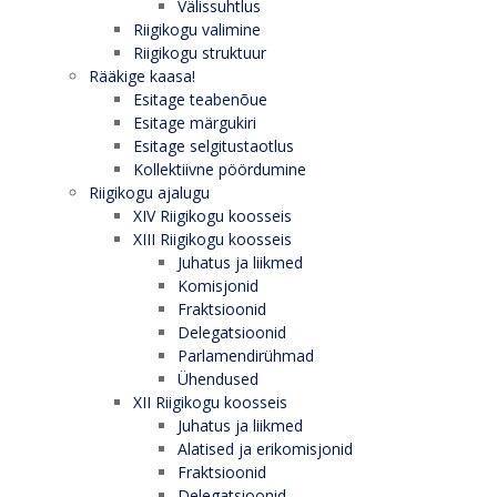
Välissuhtlus
Riigikogu valimine
Riigikogu struktuur
Rääkige kaasa!
Esitage teabenõue
Esitage märgukiri
Esitage selgitustaotlus
Kollektiivne pöördumine
Riigikogu ajalugu
XIV Riigikogu koosseis
XIII Riigikogu koosseis
Juhatus ja liikmed
Komisjonid
Fraktsioonid
Delegatsioonid
Parlamendirühmad
Ühendused
XII Riigikogu koosseis
Juhatus ja liikmed
Alatised ja erikomisjonid
Fraktsioonid
Delegatsioonid