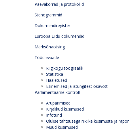
Päevakorrad ja protokollid
Stenogrammid
Dokumendiregister
Euroopa Liidu dokumendid
Märksõnaotsing
Tööülevaade
Riigikogu töögraafik
Statistika
Hääletused
Esinemised ja istungitest osavõtt
Parlamentaarne kontroll
Arupärimised
Kirjalikud küsimused
Infotund
Olulise tähtsusega riiklike küsimuste ja rapor
Muud küsimused