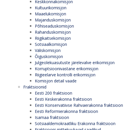
Keskkonnakomisjon
Kultuurikomisjon
Maaelukomisjon
Majanduskomisjon
Põhiseaduskomisjon
Rahanduskomisjon
Riigikaitsekomisjon
Sotsiaalkomisjon
Väliskomisjon
Õiguskomisjon
Julgeolekuasutuste järelevalve erikomisjon
Korruptsioonivastane erikomisjon
Riigieelarve kontrolli erikomisjon
Komisjon detail vaade
Fraktsioonid
Eesti 200 fraktsioon
Eesti Keskerakonna fraktsioon
Eesti Konservatiivse Rahvaerakonna fraktsioon
Eesti Reformierakonna fraktsioon
Isamaa fraktsioon
Sotsiaaldemokraatliku Erakonna fraktsioon
Fraktsiooni mittekuuluvad saadikud