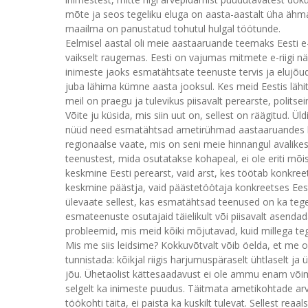
mõte ja seos tegeliku eluga on aasta-aastalt üha ähm
maailma on panustatud tohutul hulgal töötunde.
Eelmisel aastal oli meie aastaaruande teemaks Eesti e-r
vaikselt raugemas. Eesti on vajumas mitmete e-riigi nä
inimeste jaoks esmatähtsate teenuste tervis ja elujõ
juba lähima kümne aasta jooksul. Kes meid Eestis lähit
meil on praegu ja tulevikus piisavalt perearste, politsei
Võite ju küsida, mis siin uut on, sellest on räägitud. Ü
nüüd need esmatähtsad ametirühmad aastaaruandes korra
regionaalse vaate, mis on seni meie hinnangul avalikes
teenustest, mida osutatakse kohapeal, ei ole eriti mõistli
keskmine Eesti perearst, vaid arst, kes töötab konkre
keskmine päästja, vaid päästetöötaja konkreetses Ees
ülevaate sellest, kas esmatähtsad teenused on ka tegel
esmateenuste osutajaid täielikult või piisavalt asenda
probleemid, mis meid kõiki mõjutavad, kuid millega te
Mis me siis leidsime? Kokkuvõtvalt võib öelda, et me o
tunnistada: kõikjal riigis harjumuspäraselt ühtlaselt ja
jõu. Ühetaolist kättesaadavust ei ole ammu enam võimal
selgelt ka inimeste puudus. Täitmata ametikohtade arv
töökohti täita, ei paista ka kuskilt tulevat. Sellest re