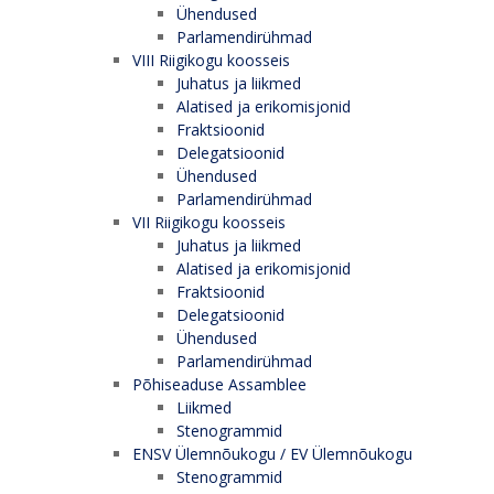
Ühendused
Parlamendirühmad
VIII Riigikogu koosseis
Juhatus ja liikmed
Alatised ja erikomisjonid
Fraktsioonid
Delegatsioonid
Ühendused
Parlamendirühmad
VII Riigikogu koosseis
Juhatus ja liikmed
Alatised ja erikomisjonid
Fraktsioonid
Delegatsioonid
Ühendused
Parlamendirühmad
Põhiseaduse Assamblee
Liikmed
Stenogrammid
ENSV Ülemnõukogu / EV Ülemnõukogu
Stenogrammid