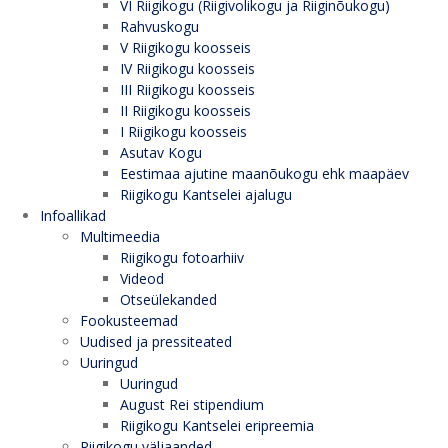
VI Riigikogu (Riigivolikogu ja Riiginõukogu)
Rahvuskogu
V Riigikogu koosseis
IV Riigikogu koosseis
III Riigikogu koosseis
II Riigikogu koosseis
I Riigikogu koosseis
Asutav Kogu
Eestimaa ajutine maanõukogu ehk maapäev
Riigikogu Kantselei ajalugu
Infoallikad
Multimeedia
Riigikogu fotoarhiiv
Videod
Otseülekanded
Fookusteemad
Uudised ja pressiteated
Uuringud
Uuringud
August Rei stipendium
Riigikogu Kantselei eripreemia
Riigikogu väljaanded