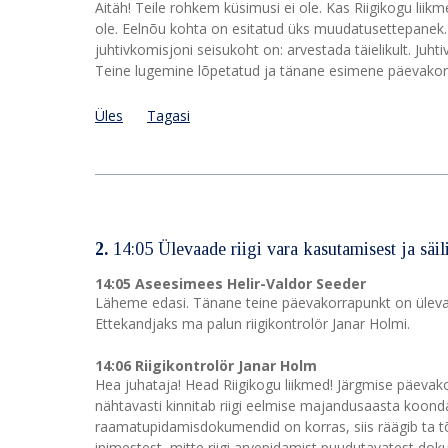
Aitäh! Teile rohkem küsimusi ei ole. Kas Riigikogu liik
ole. Eelnõu kohta on esitatud üks muudatusettepanek
juhtivkomisjoni seisukoht on: arvestada täielikult. Ju
Teine lugemine lõpetatud ja tänane esimene päevakor
Üles
Tagasi
2.
14:05 Ülevaade riigi vara kasutamisest ja säil
14:05 Aseesimees Helir-Valdor Seeder
Läheme edasi. Tänane teine päevakorrapunkt on ülevaad
Ettekandjaks ma palun riigikontrolör Janar Holmi.
14:06 Riigikontrolör Janar Holm
Hea juhataja! Head Riigikogu liikmed! Järgmise päevakor
nähtavasti kinnitab riigi eelmise majandusaasta koondaru
raamatupidamisdokumendid on korras, siis räägib ta tõtt
inimestest, mitte riigi arvepidamist puudutavatest 