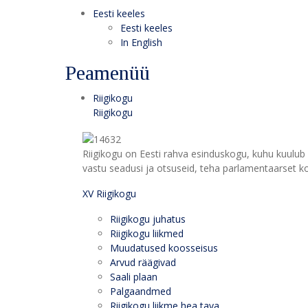
Eesti keeles
Eesti keeles
In English
Peamenüü
Riigikogu
Riigikogu
Riigikogu on Eesti rahva esinduskogu, kuhu kuulub 
vastu seadusi ja otsuseid, teha parlamentaarset kon
XV Riigikogu
Riigikogu juhatus
Riigikogu liikmed
Muudatused koosseisus
Arvud räägivad
Saali plaan
Palgaandmed
Riigikogu liikme hea tava