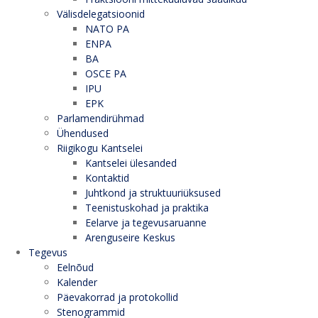
Välisdelegatsioonid
NATO PA
ENPA
BA
OSCE PA
IPU
EPK
Parlamendirühmad
Ühendused
Riigikogu Kantselei
Kantselei ülesanded
Kontaktid
Juhtkond ja struktuuriüksused
Teenistuskohad ja praktika
Eelarve ja tegevusaruanne
Arenguseire Keskus
Tegevus
Eelnõud
Kalender
Päevakorrad ja protokollid
Stenogrammid