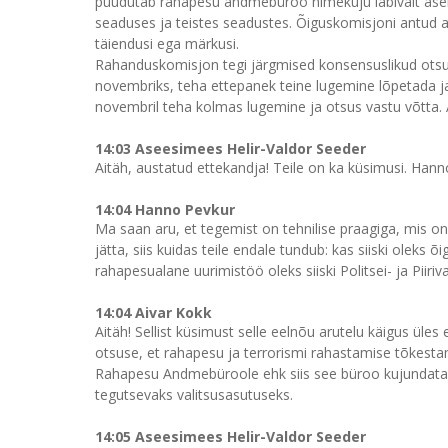
puudutab rahapesu andmebüroo nimekuju läbivalt asen
seaduses ja teistes seadustes. Õiguskomisjoni antud 
täiendusi ega märkusi.
Rahanduskomisjon tegi järgmised konsensuslikud otsu
novembriks, teha ettepanek teine lugemine lõpetada ja 
novembril teha kolmas lugemine ja otsus vastu võtta. 
14:03 Aseesimees Helir-Valdor Seeder
Aitäh, austatud ettekandja! Teile on ka küsimusi. Hann
14:04 Hanno Pevkur
Ma saan aru, et tegemist on tehnilise praagiga, mis on
jätta, siis kuidas teile endale tundub: kas siiski oleks
rahapesualane uurimistöö oleks siiski Politsei- ja Piir
14:04 Aivar Kokk
Aitäh! Sellist küsimust selle eelnõu arutelu käigus üle
otsuse, et rahapesu ja terrorismi rahastamise tõkesta
Rahapesu Andmebüroole ehk siis see büroo kujundata
tegutsevaks valitsusasutuseks.
14:05 Aseesimees Helir-Valdor Seeder