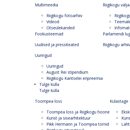
Multimeedia
Riigikogu välj
Riigikogu fotoarhiiv
Riigikog
Videod
Teemal
Otseülekanded
Infomate
Fookusteemad
Parlamendi lu
Uudised ja pressiteated
Riigikogu arhii
Uuringud
Uuringud
August Rei stipendium
Riigikogu Kantselei eripreemia
Tulge külla
Tulge külla
Toompea loss
Külastage 
Toompea loss ja Riigikogu hoone
Eksk
Kunst ja sisearhitektuur
Kuns
Pikk Hermann ja Toompea tornid
Laht