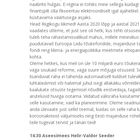
naabrite hulgas. E-riigina ei tohiks meie sellega kuidagi 
finantspilt olla fikseeritav elektrooniliselt igal ajahe
küsitavama väärtusega asjaks.
Head Riigikogu liikmed! Aasta 2020 lõpp ja aastal 2021
vaadates ütleme, et just see oli hetk, kus tehti otsus
tuleb teha rahastamisvalikud mahus, millele minevikus v
puudutavad Euroopa Liidu tõukefondide, majanduse taa
fondi ning kliima- ja energiapoliitika meetmete ettepa
kohta.
Oleme hetkes, kus meil on üle 10 miljardi euro tõuker
väga sisukaid reforme, väga suure mõjuga otsuseid. See
lisanduvat raha ei tähenda automaatselt kuldset tulev
luhtalaskmist või halvimal juhul isegi allakäiku võrrelde
kaalukate otsuste tegemisel nõudlik eestvedaja, tagade
arutelusid huviga ootama. Viidatud välisraha kasutamine
selle kasutamine, vaid ka planeerimine. Oleme seadnud 
anda ülevaate just sellel teemal, kuidas on selle raha
koroonakriisist väljumiseks ning Eesti majanduse rohe
teile tugevat tervist ja tänan teid!
14:30 Aseesimees Helir-Valdor Seeder