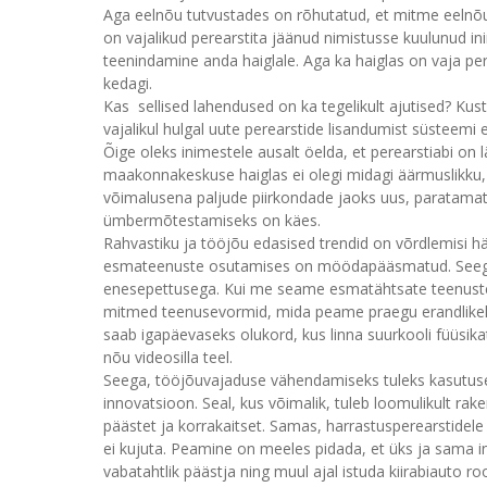
Aga eelnõu tutvustades on rõhutatud, et mitme eelnõ
on vajalikud perearstita jäänud nimistusse kuulunud in
teenindamine anda haiglale. Aga ka haiglas on vaja pere
kedagi.
Kas sellised lahendused on ka tegelikult ajutised? Kus
vajalikul hulgal uute perearstide lisandumist süsteemi 
Õige oleks inimestele ausalt öelda, et perearstiabi on
maakonnakeskuse haiglas ei olegi midagi äärmuslikku, n
võimalusena paljude piirkondade jaoks uus, paratama
ümbermõtestamiseks on käes.
Rahvastiku ja tööjõu edasised trendid on võrdlemisi hä
esmateenuste osutamises on möödapääsmatud. Seega 
enesepettusega. Kui me seame esmatähtsate teenuste kv
mitmed teenusevormid, mida peame praegu erandlikeks 
saab igapäevaseks olukord, kus linna suurkooli füüsik
nõu videosilla teel.
Seega, tööjõuvajaduse vähendamiseks tuleks kasutusel
innovatsioon. Seal, kus võimalik, tuleb loomulikult rak
päästet ja korrakaitset. Samas, harrastusperearstidel
ei kujuta. Peamine on meeles pidada, et üks ja sama inim
vabatahtlik päästja ning muul ajal istuda kiirabiauto ro