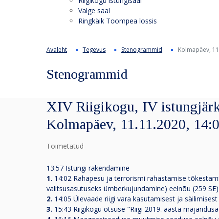
Riigikogu istungisaal
Valge saal
Ringkäik Toompea lossis
Avaleht
Tegevus
Stenogrammid
Kolmapäev, 11
Stenogrammid
XIV Riigikogu, IV istungjärk
Kolmapäev, 11.11.2020, 14:
Toimetatud
13:57 Istungi rakendamine
1.
14:02 Rahapesu ja terrorismi rahastamise tõkesta
valitsusasutuseks ümberkujundamine) eelnõu (259 SE)
2.
14:05 Ülevaade riigi vara kasutamisest ja säilimisest
3.
15:43 Riigikogu otsuse "Riigi 2019. aasta majandu