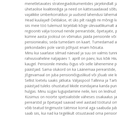
menetletavates strateegiadokumentides järjekindlalt ja
ühetaolise kvaliteediga ja need on kättesaadavad sõlt
vajalikke ümberkorraldusi ja uudseid lahendusi lähemal
Head kuulajad! Öeldakse, et üks pilt räägib nii mõnigi
siis meie töö tulemust kirjeldab kõige ülevaatlikumalt
regiooniti välja toonud nende perearstide, õpetajate, p
kümne aasta jooksul on võimalus jääda pensionile või 
pensioniealisi, seda tumedam on kaart. Tumedamad ala
piirkondades pole varsti põhjust enam hõisata.
Minu kui saarlase silmad näevad ja suu on valmis tunn
rahvusvaheline naljapäev 1. aprill on päev, kus kõik Hi
kaugel. Pensionile mineku õigus või selle lähenemine pu
päästjaid. Sama olukord on ka Läänemaa perearstide, õ
Jõgevamaal on juba pensioniõiguslikud või jõuab viie k
Sellist loetelu saaks jätkata. Väljaspool Tallinna ja Ta
päästjad tuleks ohustatud liikide esindajana kanda p
hulgas. Minu sügav lugupidamine neile, kes on leidnud 
Küsimus on noorte spetsialistide väheses osakaalus 
perearstid ja õpetajad saavad veel aastaid tööturul om
võib teatud tingimuste täitmise korral aga saabuda ju
saab siis, kui nad ka tegelikult otsustavad oma pensio