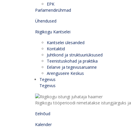
EPK
Parlamendirühmad
Ühendused
Riigikogu Kantselei
Kantselei ülesanded
Kontaktid
Juhtkond ja struktuuriüksused
Teenistuskohad ja praktika
Eelarve ja tegevusaruanne
Arenguseire Keskus
Tegevus
Tegevus
Riigikogu tööperioodi nimetatakse istungjärguks ja 
Eelnõud
Kalender