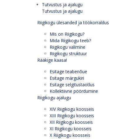
Tutvustus ja ajalugu
Tutvustus ja ajalugu
Riigikogu ülesanded ja töökorraldus
Mis on Riigikogu?
Mida Riigikogu teeb?
Riigikogu valimine
Riigikogu struktuur
Rääkige kaasa!
Esitage teabenõue
Esitage märgukiri
Esitage selgitustaotlus
Kollektiivne pöördumine
Riigikogu ajalugu
XIV Riigikogu koosseis
XIII Riigikogu koosseis
XII Riigikogu koosseis
XI Riigikogu koosseis
X Riigikogu koosseis