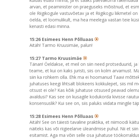
kuidas edasi minna, ja et saaks päevakorra rakendada n
arvan, et peaminister on praeguseks mõistnud, et esman
ole Riigikogule vastuvõetav ja et Riigikogu liikmetel on
öelda, et loomulikult, ma hea meelega vastan teie kü
kenasti edasi minna.
15:26 Esimees Henn Põlluaas
Aitäh! Tarmo Kruusimäe, palun!
15:27 Tarmo Kruusimäe
Tänan! Öeldakse, et meil on siin need protseduurid, j
teame, et kui on kaks juristi, siis on kolm arvamust. 
siin ka rohkem olla. Ehk ma ei hoomanud Taavi mõttekäik
juhatuses keegi lihtsalt blokeeris kokkulepet, siis mil
otsust ei ole? Kas kõik juhatuse otsused peavad olema k
avaldusi? Kas see on kusagile kodukorda kivisse raiutu
konsensuslik? Kui see on, siis paluks viidata mingile tä
15:28 Esimees Henn Põlluaas
Aitäh! See on täiesti tavaline praktika, et niimoodi käi
näiteks kas või riigieelarve üleandmise puhul. Nii et sii
esitamist. Aga ma võin selle osa juhatuse töökorralduse