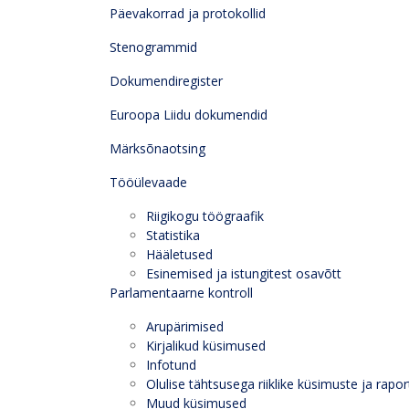
Päevakorrad ja protokollid
Stenogrammid
Dokumendiregister
Euroopa Liidu dokumendid
Märksõnaotsing
Tööülevaade
Riigikogu töögraafik
Statistika
Hääletused
Esinemised ja istungitest osavõtt
Parlamentaarne kontroll
Arupärimised
Kirjalikud küsimused
Infotund
Olulise tähtsusega riiklike küsimuste ja rapor
Muud küsimused