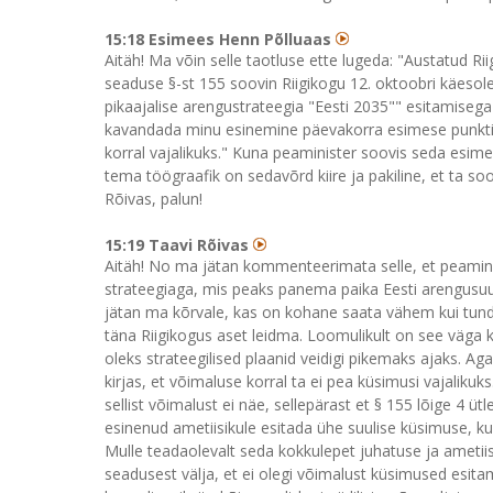
15:18 Esimees Henn Põlluaas
Aitäh! Ma võin selle taotluse ette lugeda: "Austatud R
seaduse §-st 155 soovin Riigikogu 12. oktoobri käesolev
pikaajalise arengustrateegia "Eesti 2035"" esitamisega
kavandada minu esinemine päevakorra esimese punktin
korral vajalikuks." Kuna peaminister soovis seda esim
tema töögraafik on sedavõrd kiire ja pakiline, et ta soo
Rõivas, palun!
15:19 Taavi Rõivas
Aitäh! No ma jätan kommenteerimata selle, et peaminis
strateegiaga, mis peaks panema paika Eesti arengusuun
jätan ma kõrvale, kas on kohane saata vähem kui tund 
täna Riigikogus aset leidma. Loomulikult on see väga küsi
oleks strateegilised plaanid veidigi pikemaks ajaks. Ag
kirjas, et võimaluse korral ta ei pea küsimusi vajaliku
sellist võimalust ei näe, sellepärast et § 155 lõige 4 üt
esinenud ametiisikule esitada ühe suulise küsimuse, kui 
Mulle teadaolevalt seda kokkulepet juhatuse ja ametiisi
seadusest välja, et ei olegi võimalust küsimused esitam