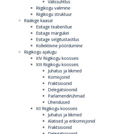
Välissuhtlus
Riigikogu valimine
Riigikogu struktuur
Rääkige kaasa!
Esitage teabenõue
Esitage märgukiri
Esitage selgitustaotlus
Kollektiivne pöördumine
Riigikogu ajalugu
XIV Riigikogu koosseis
XIII Riigikogu koosseis
Juhatus ja liikmed
Komisjonid
Fraktsioonid
Delegatsioonid
Parlamendirühmad
Ühendused
XII Riigikogu koosseis
Juhatus ja liikmed
Alatised ja erikomisjonid
Fraktsioonid
Delegatsioonid