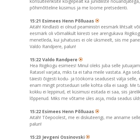
konsulteeriksite kõigepealt ka juriidiliste nõuandjatega
põhimõtteline küsimus ja me loome pretsedenti.
15:21 Esimees Henn Põlluaas
Aitäh! Kindlasti ei olnud peaministri eesmärk lihtsalt võ
eesmärk oli võimalikult kiiresti see arengukava Riigiko
menetleda, kui juhatuses ei ole üksmeelt, siis me panem
Valdo Randpere, palun!
15:22 Valdo Randpere
Hea Riigikogu esimees! Minul oleks juba selle jutuajam
Ratasel varjata, miks ta ei taha meile vastata. Aga s
täiesti õigesti kodu- ja töökorra seadusest välja selle, et
enam mingit protseduuri selle kohta olla ei saagi. Me
kokku ei leppinud, et küsimusi esitada ei saa, siis järe
lõppenud. Miks me võtame üles asja, mida seadus üldse 
15:22 Esimees Henn Põlluaas
Aitäh! Tõepoolest, me ei diskuteerigi, me anname selle
palun!
15:23 Jevgeni Ossinovski