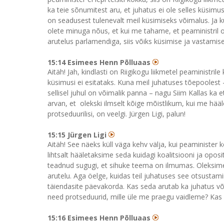
ka teie sõnumitest aru, et juhatus ei ole selles küsimus
on seadusest tulenevalt meil küsimiseks võimalus. Ja k
olete minuga nõus, et kui me tahame, et peaministril ole
arutelus parlamendiga, siis võiks küsimise ja vastamis
15:14 Esimees Henn Põlluaas
Aitäh! Jah, kindlasti on Riigikogu liikmetel peaministri
küsimusi ei esitataks. Kuna meil juhatuses tõepoolest –
sellisel juhul on võimalik panna – nagu Siim Kallas ka 
arvan, et olekski ilmselt kõige mõistlikum, kui me hääl
protseduurilisi, on veelgi. Jürgen Ligi, palun!
15:15 Jürgen Ligi
Aitäh! See näeks küll väga kehv välja, kui peaministe
lihtsalt hääletaksime seda kuidagi koalitsiooni ja oposi
teadnud sugugi, et sihuke teema on ilmumas. Oleksim
arutelu. Aga öelge, kuidas teil juhatuses see otsustam
täiendasite päevakorda. Kas seda arutab ka juhatus võ
need protseduurid, mille üle me praegu vaidleme? Kas 
15:16 Esimees Henn Põlluaas