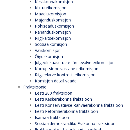
Keskkonnakomisjon
Kultuurikomisjon
Maaelukomisjon
Majanduskomisjon
Põhiseaduskomisjon
Rahanduskomisjon
Riigikaitsekomisjon
Sotsiaalkomisjon
Väliskomisjon
Õiguskomisjon
Julgeolekuasutuste järelevalve erikomisjon
Korruptsioonivastane erikomisjon
Riigieelarve kontrolli erikomisjon
Komisjon detail vaade
Fraktsioonid
Eesti 200 fraktsioon
Eesti Keskerakonna fraktsioon
Eesti Konservatiivse Rahvaerakonna fraktsioon
Eesti Reformierakonna fraktsioon
Isamaa fraktsioon
Sotsiaaldemokraatliku Erakonna fraktsioon
Fraktsiooni mittekuuluvad saadikud