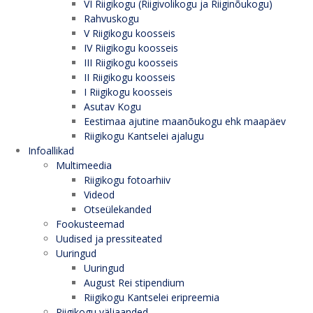
VI Riigikogu (Riigivolikogu ja Riiginõukogu)
Rahvuskogu
V Riigikogu koosseis
IV Riigikogu koosseis
III Riigikogu koosseis
II Riigikogu koosseis
I Riigikogu koosseis
Asutav Kogu
Eestimaa ajutine maanõukogu ehk maapäev
Riigikogu Kantselei ajalugu
Infoallikad
Multimeedia
Riigikogu fotoarhiiv
Videod
Otseülekanded
Fookusteemad
Uudised ja pressiteated
Uuringud
Uuringud
August Rei stipendium
Riigikogu Kantselei eripreemia
Riigikogu väljaanded