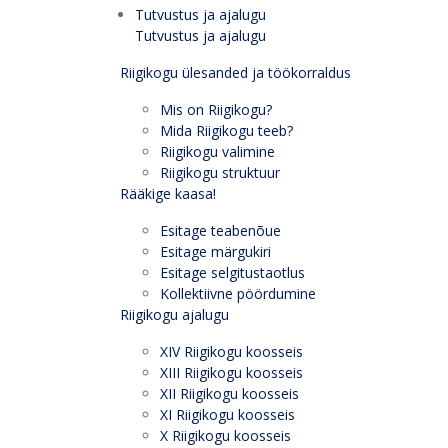
Tutvustus ja ajalugu
Tutvustus ja ajalugu
Riigikogu ülesanded ja töökorraldus
Mis on Riigikogu?
Mida Riigikogu teeb?
Riigikogu valimine
Riigikogu struktuur
Rääkige kaasa!
Esitage teabenõue
Esitage märgukiri
Esitage selgitustaotlus
Kollektiivne pöördumine
Riigikogu ajalugu
XIV Riigikogu koosseis
XIII Riigikogu koosseis
XII Riigikogu koosseis
XI Riigikogu koosseis
X Riigikogu koosseis