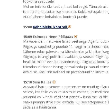
töökorra seadusele.
Mul on teile ka üks teade, head kolleegid. Täna pärast t
toetusrühma asutamise koosolek. Kokkukutsujaks on J
Nüüd läheme kohaloleku kontrolli juurde.
15:08
Kohaloleku kontroll
15:09 Esimees Henn Põlluaas
Ma vabandan, natukene läheb veel aega. Aga tundub, e
Riigikogu saadikut ja puudub 11. Isegi mina ilmusin ekr
Läheme edasi päevakorra täiendamise ja kinnitamisega
Riigikogu istungil poliitilise avaldusega seoses Riigiko
heakskiitmine" eelnõu üleandmisega. Riigikogu kodu- ja 
täiendanud tänase istungi päevakorda ja lisanud esimes
avalduse. Kas Siim Kallasel on protseduuriline küsimus
15:10 Siim Kallas
Austatud härra esimees! Peaminister on muidugi alati t
sellest, kas talle võiks ka küsimusi esitada, jäi meil t
jõudnud või – nagu meilidest paistis – kuna meil ei ol
saaks peaministrile siiski esitada. Kui see ettepanek ei 
seda asja hääletama.