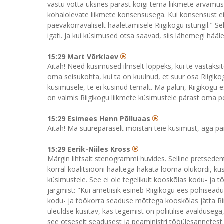
vastu võtta üksnes pärast kõigi tema liikmete arvamus
kohalolevate liikmete konsensusega. Kui konsensust ei
päevakorraväliselt hääletamisele Riigikogu istungil." S
igati. Ja kui küsimused otsa saavad, siis lähemegi hääl
15:29 Mart Võrklaev
Aitäh! Need küsimused ilmselt lõppeks, kui te vastaksit
oma seisukohta, kui ta on kuulnud, et suur osa Riigiko
küsimusele, te ei küsinud temalt. Ma palun, Riigikogu esi
on valmis Riigikogu liikmete küsimustele pärast oma pol
15:29 Esimees Henn Põlluaas
Aitäh! Ma suurepäraselt mõistan teie küsimust, aga para
15:29 Eerik-Niiles Kross
Märgin lihtsalt stenogrammi huvides. Selline pretsedent
korral koalitsiooni häältega hakata looma olukordi, kus
küsimustele. See ei ole tegelikult kooskõlas kodu- ja
järgmist: "Kui ametiisik esineb Riigikogu ees põhiseadu
kodu- ja töökorra seaduse mõttega kooskõlas jätta Rii
üleüldse küsitav, kas tegemist on poliitilise avalduse
see otseselt seadusest ja peaministri tööülesannetest.