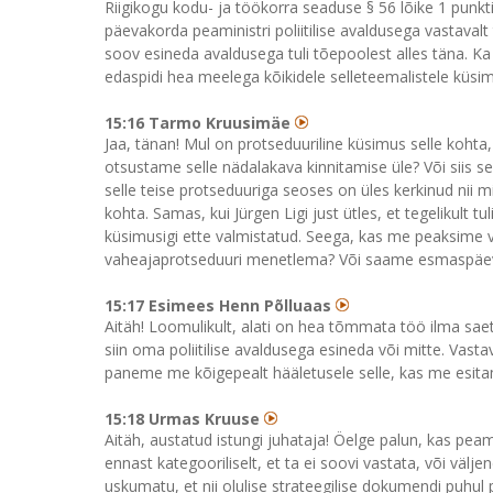
Riigikogu kodu- ja töökorra seaduse § 56 lõike 1 punkti 
päevakorda peaministri poliitilise avaldusega vastavalt t
soov esineda avaldusega tuli tõepoolest alles täna. Ka
edaspidi hea meelega kõikidele selleteemalistele küs
15:16 Tarmo Kruusimäe
Jaa, tänan! Mul on protseduuriline küsimus selle kohta
otsustame selle nädalakava kinnitamise üle? Või siis se
selle teise protseduuriga seoses on üles kerkinud nii 
kohta. Samas, kui Jürgen Ligi just ütles, et tegelikult 
küsimusigi ette valmistatud. Seega, kas me peaksim
vaheajaprotseduuri menetlema? Või saame esmaspäeva
15:17 Esimees Henn Põlluaas
Aitäh! Loomulikult, alati on hea tõmmata töö ilma sae
siin oma poliitilise avaldusega esineda või mitte. Vast
paneme me kõigepealt hääletusele selle, kas me esita
15:18 Urmas Kruuse
Aitäh, austatud istungi juhataja! Öelge palun, kas peam
ennast kategooriliselt, et ta ei soovi vastata, või väl
uskumatu, et nii olulise strateegilise dokumendi puhul