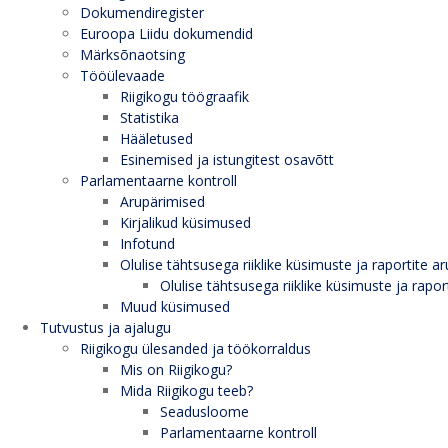
Dokumendiregister
Euroopa Liidu dokumendid
Märksõnaotsing
Tööülevaade
Riigikogu töögraafik
Statistika
Hääletused
Esinemised ja istungitest osavõtt
Parlamentaarne kontroll
Arupärimised
Kirjalikud küsimused
Infotund
Olulise tähtsusega riiklike küsimuste ja raportite ar
Olulise tähtsusega riiklike küsimuste ja rapor
Muud küsimused
Tutvustus ja ajalugu
Riigikogu ülesanded ja töökorraldus
Mis on Riigikogu?
Mida Riigikogu teeb?
Seadusloome
Parlamentaarne kontroll