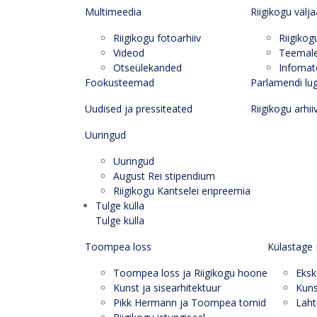
Multimeedia
Riigikogu välj
Riigikogu fotoarhiiv
Riigikog
Videod
Teemal
Otseülekanded
Infomate
Fookusteemad
Parlamendi lu
Uudised ja pressiteated
Riigikogu arhii
Uuringud
Uuringud
August Rei stipendium
Riigikogu Kantselei eripreemia
Tulge külla
Tulge külla
Toompea loss
Külastage 
Toompea loss ja Riigikogu hoone
Eksk
Kunst ja sisearhitektuur
Kuns
Pikk Hermann ja Toompea tornid
Laht