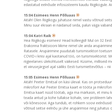
edastatud eelnõude infosüsteemi kaudu Riigikogule. Ai
15:04 Esimees Henn Põlluaas
Aitäh! Olen Riigikogu juhatuse nimel vastu võtnud seits
Minu suur ekraan ei näidanud seda, palun väga vabandus
15:04 Katri Raik
Hea Riigikogu esimees! Head kolleegid! Mul on 32 Ees
Erakonna fraktsiooni liikme nimel üle anda arupärimine
Ratasele. Arupärimine puudutab turismisektori toetusme
COVID-i kriisi ajal kaotanud töö, on turismisektorist
riigieelarves ülekohtuselt väikesed. Küsime, milliseid
et viirusejärgsel ajal säiliks Eesti turismiettevõtlus – nii
15:05 Esimees Henn Põlluaas
Aitäh! Peeter Ernitsal on käsi üleval. Kas on protseduur
mikrofon! Aa! Peeter Ernitsa kaart ei tööta ja mikrofo
Ernitsa kaart nüüd töötab, aga ma märkasin, et minu kaa
teada antud ja kohe tullakse kohale, see probleem lahe
või kõnesoovi. Aga tundub, et rohkem soovi eelnõusid j
võtnud seitse eelnõu ja ühe arupärimise ning juhatus