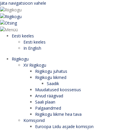
Jäta navigatsioon vahele
Eesti keeles
Eesti keeles
In English
Riigikogu
XV Riigikogu
Riigikogu juhatus
Riigikogu liikmed
Saadik
Muudatused koosseisus
Arvud räägivad
Saali plaan
Palgaandmed
Riigikogu liikme hea tava
Komisjonid
Euroopa Liidu asjade komisjon