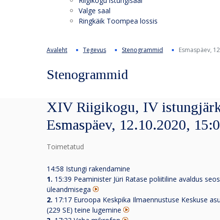
Riigikogu istungisaal
Valge saal
Ringkäik Toompea lossis
Avaleht
Tegevus
Stenogrammid
Esmaspäev, 12
Stenogrammid
XIV Riigikogu, IV istungjärk
Esmaspäev, 12.10.2020, 15:
Toimetatud
14:58 Istungi rakendamine
1.
15:39 Peaminister Jüri Ratase poliitiline avaldus seo
üleandmisega
2.
17:17 Euroopa Keskpika Ilmaennustuse Keskuse asuta
(229 SE) teine lugemine