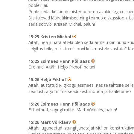
pooleli jäi.
Peale seda, kui peaminister on oma avaldusega esinenu
Siis tulevad läbirääkimised ning toimub diskussioon. Lä
seda soovib. Kristen Michal, palun!
15:25 Kristen Michal
Aitäh, hea juhataja! Ma olen seda arutelu siin nüüd ku
selgitas teile, miks ta ei soovi küsimustele vastata? Ka
15:25 Esimees Henn Põlluaas
Ei olnud. Aitäh! Heljo Pikhof, palun!
15:26 Heljo Pikhof
Aitäh, austatud Riigikogu esimees! Kas te tahtsite sel
seadust, aga hiilime seadusest mööda ja hääletame?
15:26 Esimees Henn Põlluaas
Ei tahtnud, sugugi mitte. Mart Võrklaev, palun!
15:26 Mart Võrklaev
Aitäh, lugupeetud istungi juhataja! Mul on konstruktiiv