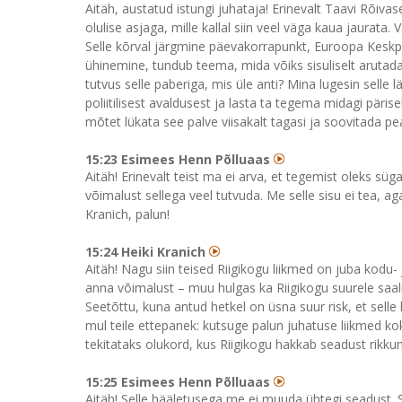
Aitäh, austatud istungi juhataja! Erinevalt Taavi Rõivas
olulise asjaga, mille kallal siin veel väga kaua jaurat
Selle kõrval järgmine päevakorrapunkt, Euroopa Kesk
ühinemine, tundub teema, mida võiks sisuliselt arutada
tutvus selle paberiga, mis üle anti? Mina lugesin selle 
poliitilisest avaldusest ja lasta ta tegema midagi pärisel
mõtet lükata see palve viisakalt tagasi ja soovitada pe
15:23 Esimees Henn Põlluaas
Aitäh! Erinevalt teist ma ei arva, et tegemist oleks süg
võimalust sellega veel tutvuda. Me selle sisu ei tea, 
Kranich, palun!
15:24 Heiki Kranich
Aitäh! Nagu siin teised Riigikogu liikmed on juba kodu-
anna võimalust – muu hulgas ka Riigikogu suurele saal
Seetõttu, kuna antud hetkel on üsna suur risk, et selle
mul teile ettepanek: kutsuge palun juhatuse liikmed ko
tekitataks olukord, kus Riigikogu hakkab seadust rikku
15:25 Esimees Henn Põlluaas
Aitäh! Selle hääletusega me ei muuda ühtegi seadust.