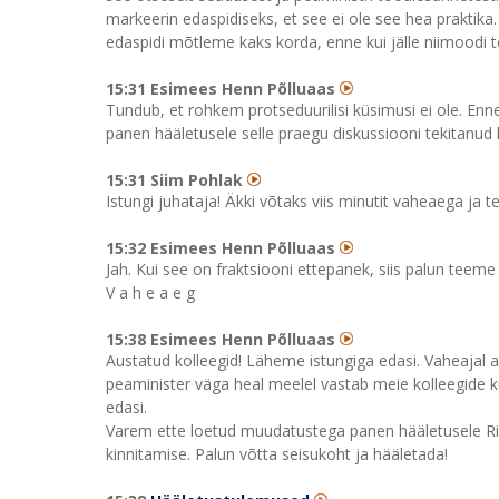
markeerin edaspidiseks, et see ei ole see hea praktika
edaspidi mõtleme kaks korda, enne kui jälle niimoodi 
15:31 Esimees Henn Põlluaas
Tundub, et rohkem protseduurilisi küsimusi ei ole. E
panen hääletusele selle praegu diskussiooni tekitanud 
15:31 Siim Pohlak
Istungi juhataja! Äkki võtaks viis minutit vaheaega ja te
15:32 Esimees Henn Põlluaas
Jah. Kui see on fraktsiooni ettepanek, siis palun teeme 
V a h e a e g
15:38 Esimees Henn Põlluaas
Austatud kolleegid! Läheme istungiga edasi. Vaheajal a
peaminister väga heal meelel vastab meie kolleegide k
edasi.
Varem ette loetud muudatustega panen hääletusele Rii
kinnitamise. Palun võtta seisukoht ja hääletada!