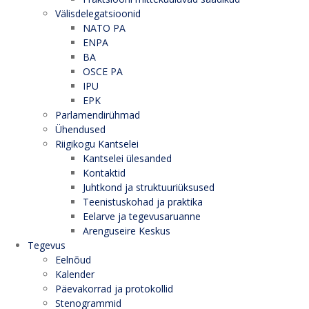
Välisdelegatsioonid
NATO PA
ENPA
BA
OSCE PA
IPU
EPK
Parlamendirühmad
Ühendused
Riigikogu Kantselei
Kantselei ülesanded
Kontaktid
Juhtkond ja struktuuriüksused
Teenistuskohad ja praktika
Eelarve ja tegevusaruanne
Arenguseire Keskus
Tegevus
Eelnõud
Kalender
Päevakorrad ja protokollid
Stenogrammid