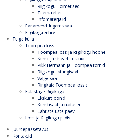
Riigikogu Toimetised
Teemalehed
Infomaterjalid
Parlamendi lugemissaal
Riigikogu arhiiv
Tulge külla
Toompea loss
Toompea loss ja Riigikogu hoone
Kunst ja sisearhitektuur
Pikk Hermann ja Toompea tornid
Riigikogu istungisaal
Valge saal
Ringkäik Toompea lossis
Külastage Riigikogu
Ekskursioonid
Kunstisaal ja näitused
Lahtiste uste päev
Loss ja Riigikogu pildis
Juurdepääsetavus
Kontaktid