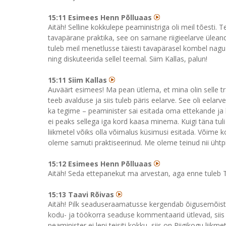
15:11 Esimees Henn Põlluaas
Aitäh! Selline kokkulepe peaministriga oli meil tõesti. 
tavapärane praktika, see on sarnane riigieelarve ülea
tuleb meil menetlusse täiesti tavapärasel kombel nagu k
ning diskuteerida sellel teemal. Siim Kallas, palun!
15:11 Siim Kallas
Auväärt esimees! Ma pean ütlema, et mina olin selle tr
teeb avalduse ja siis tuleb päris eelarve. See oli eelarve
ka tegime – peaminister sai esitada oma ettekande ja kü
ei peaks sellega iga kord kaasa minema. Kuigi täna tuli
liikmetel võiks olla võimalus küsimusi esitada. Võime k
oleme samuti praktiseerinud. Me oleme teinud nii ühtpidi
15:12 Esimees Henn Põlluaas
Aitäh! Seda ettepanekut ma arvestan, aga enne tuleb 
15:13 Taavi Rõivas
Aitäh! Pilk seaduseraamatusse kergendab õigusemõistmis
kodu- ja töökorra seaduse kommentaarid ütlevad, siis si
peaminister ei lepi teisiti kokku, siis on Riigikogu liik