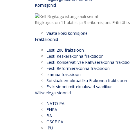
Komisjonid
Riigikogus on 11 alatist ja 3 erikomisjoni. Eriti
Vaata kõiki komisjone
Fraktsioonid
Eesti 200 fraktsioon
Eesti Keskerakonna fraktsioon
Eesti Konservatiivse Rahvaerakonna fraktsi
Eesti Reformierakonna fraktsioon
Isamaa fraktsioon
Sotsiaaldemokraatliku Erakonna fraktsioon
Fraktsiooni mittekuuluvad saadikud
Välisdelegatsioonid
NATO PA
ENPA
BA
OSCE PA
IPU