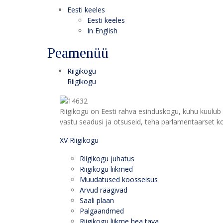
Eesti keeles
Eesti keeles
In English
Peamenüü
Riigikogu
Riigikogu
Riigikogu on Eesti rahva esinduskogu, kuhu kuulub 
vastu seadusi ja otsuseid, teha parlamentaarset kon
XV Riigikogu
Riigikogu juhatus
Riigikogu liikmed
Muudatused koosseisus
Arvud räägivad
Saali plaan
Palgaandmed
Riigikogu liikme hea tava