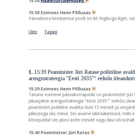
15:38
Hääletustulemused
15:38 Esimees Henn Põlluaas
Päevakorra kinnitamise poolt on 80 Riigikogu liiget, va
Üles
Tagasi
1.
15:39 Peaminister Jüri Ratase poliitiline aval
arengustrateegia "Eesti 2035"“ eelnõu üleandm
15:39 Esimees Henn Põlluaas
Tänane esimene päevakorrapunkt on peaminister Jüri Ra
pikaajaline arengustrateegia "Eesti 2035"" eelnõu ülea
peaministri poliitiline avaldus kuni 15 minutit ja seejär
pikkusega üks minut. Siis avame läbirääkimised, mille
kõnepuldist viis pluss kolm minutit nagu ikka või kohalt
15:40 Peaminister Jüri Ratas