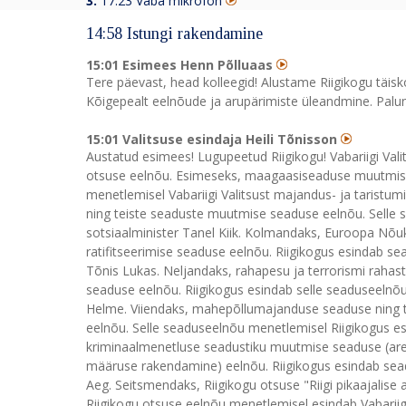
3.
17:23 Vaba mikrofon
14:58 Istungi rakendamine
15:01 Esimees Henn Põlluaas
Tere päevast, head kolleegid! Alustame Riigikogu täisk
Kõigepealt eelnõude ja arupärimiste üleandmine. Palun 
15:01 Valitsuse esindaja Heili Tõnisson
Austatud esimees! Lugupeetud Riigikogu! Vabariigi Vali
otsuse eelnõu. Esimeseks, maagaasiseaduse muutmise
menetlemisel Vabariigi Valitsust majandus- ja taristum
ning teiste seaduste muutmise seaduse eelnõu. Selle s
sotsiaalminister Tanel Kiik. Kolmandaks, Euroopa Nõu
ratifitseerimise seaduse eelnõu. Riigikogus esindab se
Tõnis Lukas. Neljandaks, rahapesu ja terrorismi raha
seaduse eelnõu. Riigikogus esindab selle seaduseelnõu
Helme. Viiendaks, mahepõllumajanduse seaduse ning 
eelnõu. Selle seaduseelnõu menetlemisel Riigikogus esi
kriminaalmenetluse seadustiku muutmise seaduse (ares
määruse rakendamine) eelnõu. Riigikogus esindab seadu
Aeg. Seitsmendaks, Riigikogu otsuse "Riigi pikaajalise 
Riigikogu otsuse eelnõu menetlemisel esindab Vabariigi