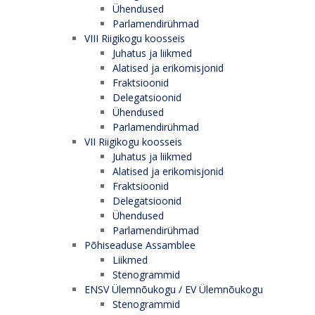
Ühendused
Parlamendirühmad
VIII Riigikogu koosseis
Juhatus ja liikmed
Alatised ja erikomisjonid
Fraktsioonid
Delegatsioonid
Ühendused
Parlamendirühmad
VII Riigikogu koosseis
Juhatus ja liikmed
Alatised ja erikomisjonid
Fraktsioonid
Delegatsioonid
Ühendused
Parlamendirühmad
Põhiseaduse Assamblee
Liikmed
Stenogrammid
ENSV Ülemnõukogu / EV Ülemnõukogu
Stenogrammid