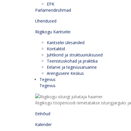
EPK
Parlamendirühmad
Ühendused
Riigikogu Kantselei
Kantselei ülesanded
Kontaktid
Juhtkond ja struktuuriüksused
Teenistuskohad ja praktika
Eelarve ja tegevusaruanne
Arenguseire Keskus
Tegevus
Tegevus
Riigikogu tööperioodi nimetatakse istungjärguks ja 
Eelnõud
Kalender