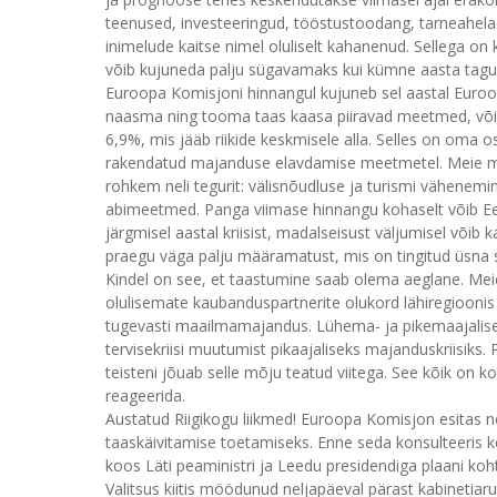
teenused, investeeringud, tööstustoodang, tarneahelad
inimelude kaitse nimel oluliselt kahanenud. Sellega 
võib kujuneda palju sügavamaks kui kümne aasta taguse 
Euroopa Komisjoni hinnangul kujuneb sel aastal Euroop
naasma ning tooma taas kaasa piiravad meetmed, võib
6,9%, mis jääb riikide keskmisele alla. Selles on oma os
rakendatud majanduse elavdamise meetmetel. Meie ma
rohkem neli tegurit: välisnõudluse ja turismi vähenemine
abimeetmed. Panga viimase hinnangu kohaselt võib Ee
järgmisel aastal kriisist, madalseisust väljumisel võib 
praegu väga palju määramatust, mis on tingitud üsna s
Kindel on see, et taastumine saab olema aeglane. Mei
olulisemate kaubanduspartnerite olukord lähiregioon
tugevasti maailmamajandus. Lühema- ja pikemaajalise 
tervisekriisi muutumist pikaajaliseks majanduskriisiks. 
teisteni jõuab selle mõju teatud viitega. See kõik on 
reageerida.
Austatud Riigikogu liikmed! Euroopa Komisjon esitas 
taaskäivitamise toetamiseks. Enne seda konsulteeris ko
koos Läti peaministri ja Leedu presidendiga plaani ko
Valitsus kiitis möödunud neljapäeval pärast kabinetiar