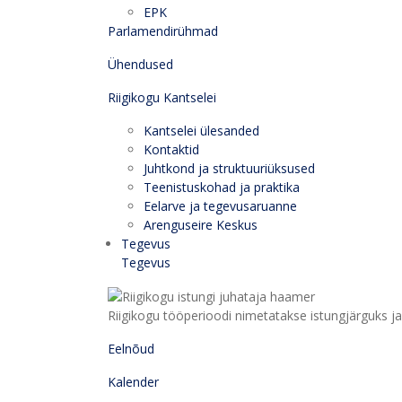
EPK
Parlamendirühmad
Ühendused
Riigikogu Kantselei
Kantselei ülesanded
Kontaktid
Juhtkond ja struktuuriüksused
Teenistuskohad ja praktika
Eelarve ja tegevusaruanne
Arenguseire Keskus
Tegevus
Tegevus
Riigikogu tööperioodi nimetatakse istungjärguks ja 
Eelnõud
Kalender