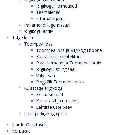
Riigikogu Toimetised
Teemalehed
Infomaterjalid
Parlamendi lugemissaal
Riigikogu arhiiv
Tulge külla
Toompea loss
Toompea loss ja Riigikogu hoone
Kunst ja sisearhitektuur
Pikk Hermann ja Toompea tornid
Riigikogu istungisaal
Valge saal
Ringkäik Toompea lossis
Külastage Riigikogu
Ekskursioonid
Kunstisaal ja näitused
Lahtiste uste päev
Loss ja Riigikogu pildis
Juurdepääsetavus
Kontaktid