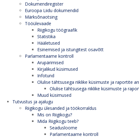
Dokumendiregister
Euroopa Liidu dokumendid
Märksõnaotsing
Tööülevaade
Riigikogu töögraafik
Statistika
Hääletused
Esinemised ja istungitest osavõtt
Parlamentaarne kontroll
Arupärimised
Kirjalikud küsimused
Infotund
Olulise tähtsusega riiklike küsimuste ja raportite ar
Olulise tähtsusega riiklike küsimuste ja rapor
Muud küsimused
Tutvustus ja ajalugu
Riigikogu ülesanded ja töökorraldus
Mis on Riigikogu?
Mida Riigikogu teeb?
Seadusloome
Parlamentaarne kontroll