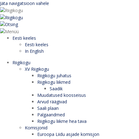
Jäta navigatsioon vahele
Eesti keeles
Eesti keeles
In English
Riigikogu
XV Riigikogu
Riigikogu juhatus
Riigikogu liikmed
Saadik
Muudatused koosseisus
Arvud räägivad
Saali plaan
Palgaandmed
Riigikogu liikme hea tava
Komisjonid
Euroopa Liidu asjade komisjon