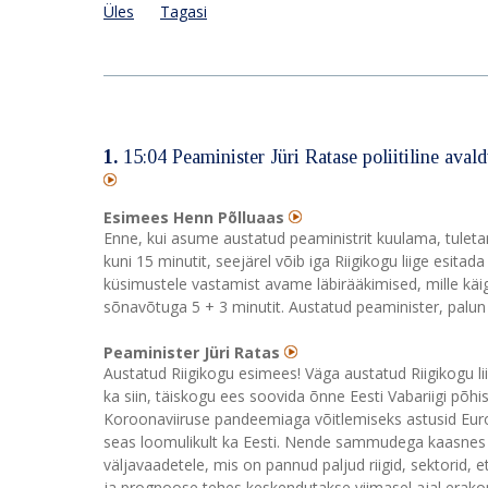
Üles
Tagasi
1.
15:04 Peaminister Jüri Ratase poliitiline ava
Esimees Henn Põlluaas
Enne, kui asume austatud peaministrit kuulama, tuletan
kuni 15 minutit, seejärel võib iga Riigikogu liige esita
küsimustele vastamist avame läbirääkimised, mille käig
sõnavõtuga 5 + 3 minutit. Austatud peaminister, palun t
Peaminister Jüri Ratas
Austatud Riigikogu esimees! Väga austatud Riigikogu l
ka siin, täiskogu ees soovida õnne Eesti Vabariigi põh
Koroonaviiruse pandeemiaga võitlemiseks astusid Eu
seas loomulikult ka Eesti. Nende sammudega kaasnes
väljavaadetele, mis on pannud paljud riigid, sektorid,
ja prognoose tehes keskendutakse viimasel ajal erakords