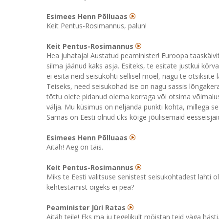
Esimees Henn Põlluaas
Keit Pentus-Rosimannus, palun!
Keit Pentus-Rosimannus
Hea juhataja! Austatud peaminister! Euroopa taaskäivit
silma jäänud kaks asja. Esiteks, te esitate justkui kõr
ei esita neid seisukohti sellisel moel, nagu te otsiksit
Teiseks, need seisukohad ise on nagu sassis lõngaker
tõttu olete pidanud olema korraga või otsima võimalust 
välja. Mu küsimus on neljanda punkti kohta, millega se
Samas on Eesti olnud üks kõige jõulisemaid eesseisjai
Esimees Henn Põlluaas
Aitäh! Aeg on täis.
Keit Pentus-Rosimannus
Miks te Eesti valitsuse senistest seisukohtadest lahti 
kehtestamist õigeks ei pea?
Peaminister Jüri Ratas
Aitäh teile! Eks ma ju tegelikult mõistan teid väga häs