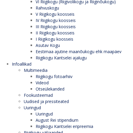
VI Riigikogu (Riigivolikogu ja Riiginõukogu)
Rahvuskogu
V Riigikogu koosseis
IV Riigikogu koosseis
III Riigikogu koosseis
II Riigikogu koosseis
I Riigikogu koosseis
Asutav Kogu
Eestimaa ajutine maanõukogu ehk maapäev
Riigikogu Kantselei ajalugu
Infoallikad
Multimeedia
Riigikogu fotoarhiiv
Videod
Otseülekanded
Fookusteemad
Uudised ja pressiteated
Uuringud
Uuringud
August Rei stipendium
Riigikogu Kantselei eripreemia
Riigikogu väljaanded