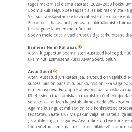
tagasimaksmisel olema aastatel 2028–2058 kokku umbe
Loomulikult selgub see täpselt alles läbirääkimiste käi
Valitsus taaskäivitamise kava rahastamise otsuse ehk
Euroopa Liidu tasandil peetavate läbirääkimiste toimumi
teistsugune lähenemine mõeldav.
Soovin meile edasiviivaid arutelusid ja tarku otsuseid! J
Esimees Henn Põlluaas
Aitäh, lugupeetud peaminister! Austatud kolleegid, nüü
üks minut. Esimesena küsib Aivar Sõerd, palun!
Aivar Sõerd
Aitäh! Austatud Jüri Ratas! Jaa, arutelud on vajalikud.
suhtes. Siin on päris mitu punkti, mis on ikka väga popul
et olemasoleva Euroopa Komisjoni taastamiskava raami
lähete sinna taastamiskava raamistiku ümberkujundam
seisukohta, et laen kajastub liikmesriikide võlakoormu
Aga ma küsingi, et millised on teie konkreetsed ettep
teostatav. Saate aru? Ma pakun välja, et näiteks iga lii
garantiileping, mis iganes. Aga milline on teie konkre
Liidu võetud laen kajastuks liikmesriikide võlakoormuses