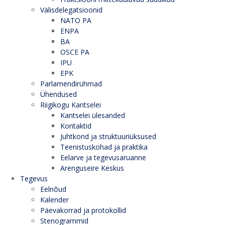
Välisdelegatsioonid
NATO PA
ENPA
BA
OSCE PA
IPU
EPK
Parlamendirühmad
Ühendused
Riigikogu Kantselei
Kantselei ülesanded
Kontaktid
Juhtkond ja struktuuriüksused
Teenistuskohad ja praktika
Eelarve ja tegevusaruanne
Arenguseire Keskus
Tegevus
Eelnõud
Kalender
Päevakorrad ja protokollid
Stenogrammid