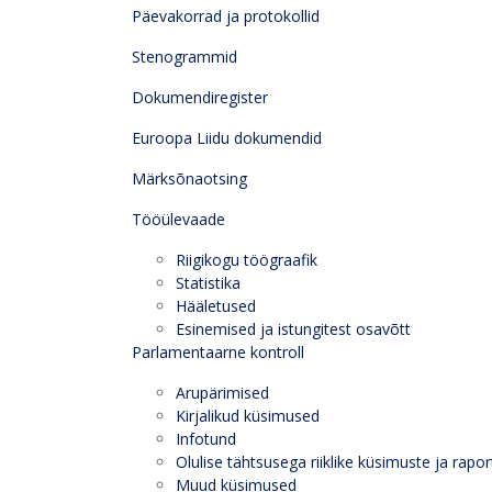
Päevakorrad ja protokollid
Stenogrammid
Dokumendiregister
Euroopa Liidu dokumendid
Märksõnaotsing
Tööülevaade
Riigikogu töögraafik
Statistika
Hääletused
Esinemised ja istungitest osavõtt
Parlamentaarne kontroll
Arupärimised
Kirjalikud küsimused
Infotund
Olulise tähtsusega riiklike küsimuste ja rapor
Muud küsimused