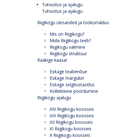
Tutvustus ja ajalugu
Tutvustus ja ajalugu
Riigikogu ülesanded ja töökorraldus
Mis on Riigikogu?
Mida Riigikogu teeb?
Riigikogu valimine
Riigikogu struktuur
Rääkige kaasa!
Esitage teabenõue
Esitage märgukiri
Esitage selgitustaotlus
Kollektiivne pöördumine
Riigikogu ajalugu
XIV Riigikogu koosseis
XIII Riigikogu koosseis
XII Riigikogu koosseis
XI Riigikogu koosseis
X Riigikogu koosseis