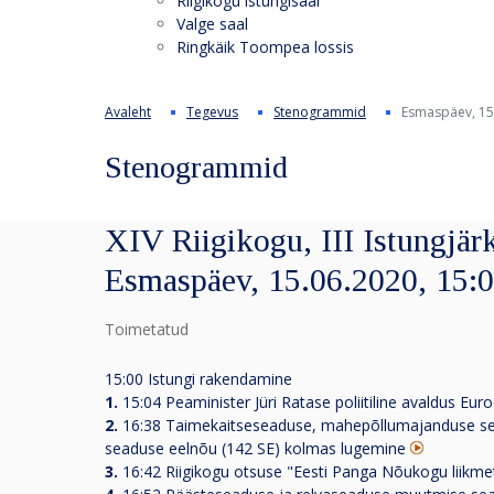
Riigikogu istungisaal
Valge saal
Ringkäik Toompea lossis
Avaleht
Tegevus
Stenogrammid
Esmaspäev, 15
Stenogrammid
XIV Riigikogu, III Istungjärk
Esmaspäev, 15.06.2020, 15:
Toimetatud
15:00 Istungi rakendamine
1.
15:04 Peaminister Jüri Ratase poliitiline avaldus E
2.
16:38 Taimekaitseseaduse, mahepõllumajanduse sead
seaduse eelnõu (142 SE) kolmas lugemine
3.
16:42 Riigikogu otsuse "Eesti Panga Nõukogu liikm