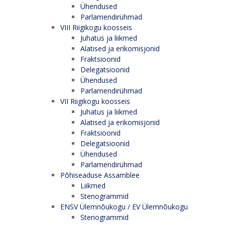
Ühendused
Parlamendirühmad
VIII Riigikogu koosseis
Juhatus ja liikmed
Alatised ja erikomisjonid
Fraktsioonid
Delegatsioonid
Ühendused
Parlamendirühmad
VII Riigikogu koosseis
Juhatus ja liikmed
Alatised ja erikomisjonid
Fraktsioonid
Delegatsioonid
Ühendused
Parlamendirühmad
Põhiseaduse Assamblee
Liikmed
Stenogrammid
ENSV Ülemnõukogu / EV Ülemnõukogu
Stenogrammid