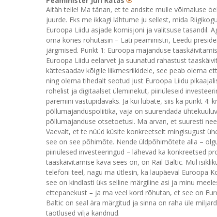
Peaminister Jüri Ratas
Aitäh teile! Ma tänan, et te andsite mulle võimaluse öel
juurde. Eks me ikkagi lähtume ju sellest, mida Riigikog
Euroopa Liidu asjade komisjoni ja valitsuse tasandil.
oma kõnes rõhutasin – Läti peaministri, Leedu preside
järgmised. Punkt 1: Euroopa majanduse taaskäivitamise
Euroopa Liidu eelarvet ja suunatud rahastust taaskäiv
kättesaadav kõigile liikmesriikidele, see peab olema e
ning olema tihedalt seotud just Euroopa Liidu pikaajal
rohelist ja digitaalset üleminekut, piiriüleseid investee
paremini vastupidavaks. Ja kui lubate, siis ka punkt 4: k
põllumajanduspoliitika, vaja on suurendada ühtekuuluvu
põllumajanduse otsetoetusi. Ma arvan, et suuresti nee
Vaevalt, et te nüüd küsite konkreetselt mingisugust ühe 
see on see põhimõte. Nende üldpõhimõtete alla – olgu
piiriülesed investeeringud – lähevad ka konkreetsed proj
taaskäivitamise kava sees on, on Rail Baltic. Mul isikli
telefoni teel, nagu ma ütlesin, ka laupäeval Euroopa Ko
see on kindlasti üks selline märgiline asi ja minu meel
ettepanekust – ja ma veel kord rõhutan, et see on Euroo
Baltic on seal ära märgitud ja sinna on raha üle miljard
taotlused vilja kandnud.