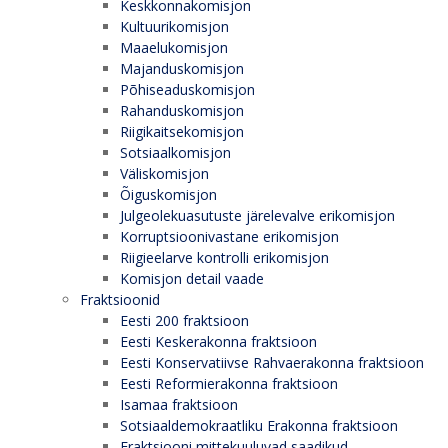
Keskkonnakomisjon
Kultuurikomisjon
Maaelukomisjon
Majanduskomisjon
Põhiseaduskomisjon
Rahanduskomisjon
Riigikaitsekomisjon
Sotsiaalkomisjon
Väliskomisjon
Õiguskomisjon
Julgeolekuasutuste järelevalve erikomisjon
Korruptsioonivastane erikomisjon
Riigieelarve kontrolli erikomisjon
Komisjon detail vaade
Fraktsioonid
Eesti 200 fraktsioon
Eesti Keskerakonna fraktsioon
Eesti Konservatiivse Rahvaerakonna fraktsioon
Eesti Reformierakonna fraktsioon
Isamaa fraktsioon
Sotsiaaldemokraatliku Erakonna fraktsioon
Fraktsiooni mittekuuluvad saadikud