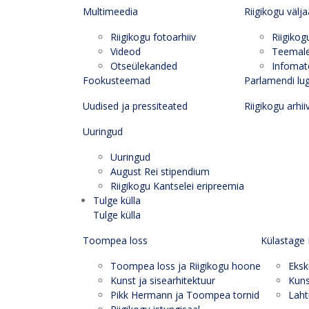
Multimeedia
Riigikogu välj
Riigikogu fotoarhiiv
Riigikog
Videod
Teemal
Otseülekanded
Infomate
Fookusteemad
Parlamendi lu
Uudised ja pressiteated
Riigikogu arhii
Uuringud
Uuringud
August Rei stipendium
Riigikogu Kantselei eripreemia
Tulge külla
Tulge külla
Toompea loss
Külastage 
Toompea loss ja Riigikogu hoone
Eksk
Kunst ja sisearhitektuur
Kuns
Pikk Hermann ja Toompea tornid
Laht