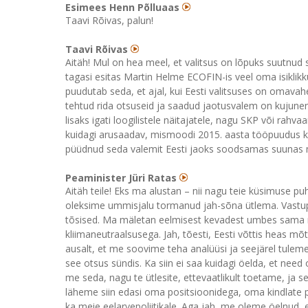
Esimees Henn Põlluaas
Taavi Rõivas, palun!
Taavi Rõivas
Aitäh! Mul on hea meel, et valitsus on lõpuks suutnud s
tagasi esitas Martin Helme ECOFIN-is veel oma isiklik
puudutab seda, et ajal, kui Eesti valitsuses on omavah
tehtud rida otsuseid ja saadud jaotusvalem on kujunen
lisaks igati loogilistele näitajatele, nagu SKP või rah
kuidagi arusaadav, mismoodi 2015. aasta tööpuudus korr
püüdnud seda valemit Eesti jaoks soodsamas suunas
Peaminister Jüri Ratas
Aitäh teile! Eks ma alustan – nii nagu teie küsimuse puhu
oleksime ummisjalu tormanud jah-sõna ütlema. Vastupid
tõsised. Ma mäletan eelmisest kevadest umbes sama rü
kliimaneutraalsusega. Jah, tõesti, Eesti võttis heas m
ausalt, et me soovime teha analüüsi ja seejärel tuleme
see otsus sündis. Ka siin ei saa kuidagi öelda, et nee
me seda, nagu te ütlesite, ettevaatlikult toetame, ja s
läheme siin edasi oma positsioonidega, oma kindlate pos
ka meie eelarvepoliitikale. Aga jah, me oleme öelnud, 