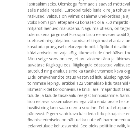
läbirääkimiseks. Ülemkogu formaadis saavad mõttevahet
selle nädala reedel. Euroopal tuleb leida kiire ja tõhus vi
raskused. Valitsus on valmis osalema ühekordses ja a
võiks komisjoni ettepaneku kohaselt olla 750 miljardit 
miljardit laenuvõimalustena. Nagu ma ütlesin, on tege
tulemusena järgmisel Euroopa Liidu eelarveperioodil 3,
toetused ning ülejäänu soodsatel tingimustel antav la
kasutada praegusel eelarveperioodil. Lõplikud detailid 
käivitamiseks on vaja kõigi liikmesriikide ühehäälset
Minu selge soov on see, et arutaksime täna ja lähimas
auväärse Riigikogu ees. Riigikogule edastatud valitsu
arutelud ning analüüsisime ka taaskäivitamise kava õig
Liidu omavahendite otsus vastavad liidu aluslepingute
toimimise lepingu artikkel 122 võimaldab liidu tasandil
liikmesriikidel koroonaviiruse kriisi järel majandust t
tulude ja kulude tasakaalu reeglist kinnipidamine. Sam
liidu eelarve sissemaksetes ega võta enda peale teiste 
huvilisi ning laen saab olema soodne. Tehtud ettepane
pädevusi. Pigem saab kava käsitleda liidu pikaajalise e
finantseerimiseks on nähtud ka uute või harmoneerit
eelarvetulude kehtestamist. See oleks poliitiline valik,