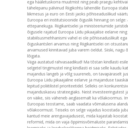
ega hääletuskorra muutmist ning peab praegu kehtivai
tähelepanu pälvinud Riigikohtu lahendile Euroopa stabii
liikmesus ja euro on Eesti jaoks põhiseaduslikud väär
Euroopa eri institutsioonide õiguslik hinnang on selge: 
ettepanekuga. Riigikantselei ja ministeeriumide juristi
õigusele rajatud Euroopa Liidu pikaajalise eelarve nin
stabiilsusmehhanismi vahel ei ole põhiseaduslikult ega 
õiguskantsleri arvamus ning Riigikantselei on otsustan
arvamused kinnitavad juba varem öeldut. Siiski, nagu
lõigata.
Väga austatud rahvasaadikud! Ma tõstan kindlasti esi
selgetel tingimustel ning kindlasti ei saa selle kaudu kat
majandus langeb ja võlg suureneb, on tavapäraselt just
Euroopa Liidu pikaajaline eelarve ja majanduse taaskäi
lepitud poliitilistel prioriteetidel. Selleks on konkure
majanduskasvu strateegiaks. Neist investeeringutest j
on väike, siis väheneb aeglasemalt ka võlakoormus. Inv
Euroopas teostame, saab vaadata võimalusena alandada
võlakoormust. Teiseks on selge vajadus koostada juba 
kantud meie arenguvajadusest, mida kajastab koostata
reformid, mida on vaja õppimisvõimaluste parandamise
loomiseks ja looduskeskkonna hoidmiseks. Eelistades 