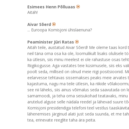
Esimees Henn Põlluaas
Aitäh!
Aivar Sõerd
... Euroopa Komisjoni ühislaenuna?
Peaminister Jüri Ratas
Aitäh teile, austatud Aivar Sõerd! Me oleme taas kord te
neil täna oma osa ka ole, loomulikult lisaks olulisele
ka ütlesin, siis minu meelest ei ole rahastuse osas te
Riigikogusse. Aga vastates teie küsimusele, siis eks val
poolt seda, millised on olnud meie riigi positsioonid. 
eelarvesse tehtavas sissemakses peaks meie arvates 
kajastuma, nagu ma teile ütlesin, ka riikide võlakoormu
see nii läheks, siis ainus võimalus seda saavutada on lei
samamoodi, ja teha oma seisukohad teatavaks, minu 
arutelud alguse selle nädala reedel ja lähevad suure t
Komisjoni presidendiga telefoni teel vestlus taaskäivi
lähenemises järginud alati just seda suunda, et me tah
tea, erinevate reeglite taha ära peita.