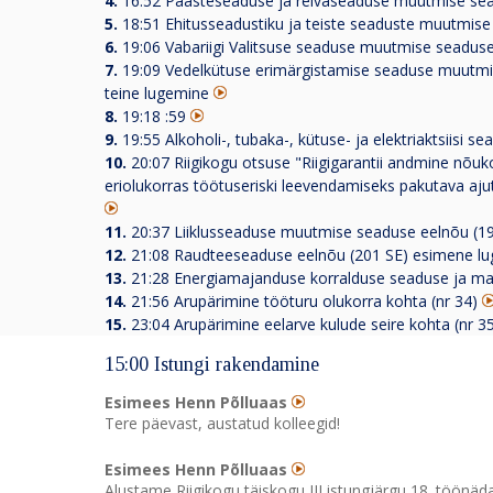
4.
16:52 Päästeseaduse ja relvaseaduse muutmise sea
5.
18:51 Ehitusseadustiku ja teiste seaduste muutmise
6.
19:06 Vabariigi Valitsuse seaduse muutmise seaduse
7.
19:09 Vedelkütuse erimärgistamise seaduse muutmi
teine lugemine
8.
19:18 :59
9.
19:55 Alkoholi-, tubaka-, kütuse- ja elektriaktsiis
10.
20:07 Riigikogu otsuse "Riigigarantii andmine nõ
eriolukorras töötuseriski leevendamiseks pakutava aju
11.
20:37 Liiklusseaduse muutmise seaduse eelnõu (1
12.
21:08 Raudteeseaduse eelnõu (201 SE) esimene l
13.
21:28 Energiamajanduse korralduse seaduse ja m
14.
21:56 Arupärimine tööturu olukorra kohta (nr 34)
15.
23:04 Arupärimine eelarve kulude seire kohta (nr 3
15:00 Istungi rakendamine
Esimees Henn Põlluaas
Tere päevast, austatud kolleegid!
Esimees Henn Põlluaas
Alustame Riigikogu täiskogu III istungjärgu 18. töönäd