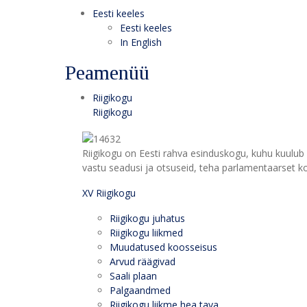
Eesti keeles
Eesti keeles
In English
Peamenüü
Riigikogu
Riigikogu
Riigikogu on Eesti rahva esinduskogu, kuhu kuulub 
vastu seadusi ja otsuseid, teha parlamentaarset kon
XV Riigikogu
Riigikogu juhatus
Riigikogu liikmed
Muudatused koosseisus
Arvud räägivad
Saali plaan
Palgaandmed
Riigikogu liikme hea tava