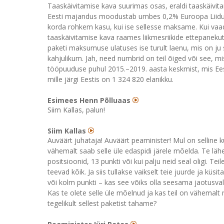
Taaskäivitamise kava suurimas osas, eraldi taaskäivit
Eesti majandus moodustab umbes 0,2% Euroopa Liidu 
korda rohkem kasu, kui ise sellesse maksame. Kui vaa
taaskäivitamise kava raames liikmesriikide ettepanekute
paketi maksumuse ulatuses ise turult laenu, mis on ju s
kahjulikum. Jah, need numbrid on teil õiged või see, mi
tööpuuduse puhul 2015.–2019. aasta keskmist, mis Eest
mille järgi Eestis on 1 324 820 elanikku.
Esimees Henn Põlluaas
Siim Kallas, palun!
Siim Kallas
Auväärt juhataja! Auväärt peaminister! Mul on selline k
vähemalt saab selle üle edaspidi järele mõelda. Te lähe
positsioonid, 13 punkti või kui palju neid seal oligi. Te
teevad kõik. Ja siis tullakse vaikselt teie juurde ja kü
või kolm punkti – kas see võiks olla seesama jaotusv
Kas te olete selle üle mõelnud ja kas teil on vähemal
tegelikult sellest paketist tahame?