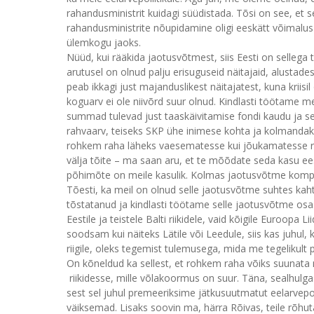
rahandusministrit kuidagi süüdistada. Tõsi on see, et se
rahandusministrite nõupidamine oligi eeskätt võimalus 
ülemkogu jaoks.
Nüüd, kui rääkida jaotusvõtmest, siis Eesti on sellega
arutusel on olnud palju erisuguseid näitajaid, alustad
peab ikkagi just majanduslikest näitajatest, kuna kriis
koguarv ei ole niivõrd suur olnud. Kindlasti töötame
summad tulevad just taaskäivitamise fondi kaudu ja s
rahvaarv, teiseks SKP ühe inimese kohta ja kolmandak
rohkem raha läheks vaesematesse kui jõukamatesse rii
välja tõite – ma saan aru, et te mõõdate seda kasu eeskä
põhimõte on meile kasulik. Kolmas jaotusvõtme kompo
Tõesti, ka meil on olnud selle jaotusvõtme suhtes kaht
tõstatanud ja kindlasti töötame selle jaotusvõtme osa
Eestile ja teistele Balti riikidele, vaid kõigile Euroop
soodsam kui näiteks Lätile või Leedule, siis kas juhu
riigile, oleks tegemist tulemusega, mida me tegelikul
On kõneldud ka sellest, et rohkem raha võiks suunata 
riikidesse, mille võlakoormus on suur. Täna, sealhulg
sest sel juhul premeeriksime jätkusuutmatut eelarvepol
väiksemad. Lisaks soovin ma, härra Rõivas, teile rõhu