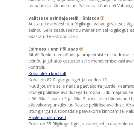
arupärimiste üleandmine. Palun siia kõnetooli Vabariigi
Valitsuse esindaja Heili Tõnisson
Austatud esimees! Hea Riigikogu! Vabariigi Valitsus 
eelnõu. Selle seaduseelnõu menetlemisel Riigikogus esin
edastatud elektrooniliselt.
Esimees Henn Põlluaas
Aitäh! Rohkem eelnõude ja arupärimiste üleandmise soo
eelnõu ja juhatus otsustab selle menetlemise vastaval
kontrolli.
Kohaloleku kontroll
Kohal on 82 Riigikogu liiget ja puudub 19.
Nüüd jõuame selle nädala päevakorra juurde. Peaminist
istungil poliitilise avaldusega Euroopa Liidu majandus
§ 56 lõike 1 punkti 9 ja lõike 2 alusel olen täiendanud
päevakorrapunktiks Jüri Ratase poliitilise avalduse. K
istungjärgu 18. töönädala päevakorra kinnitamise. Palu
Hääletustulemused
Poolt on 85 Riigikogu liiget, vastuolijaid ja erapooletui