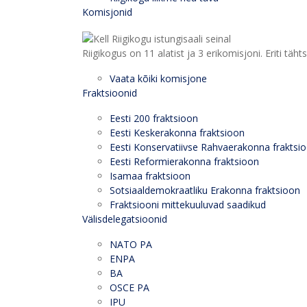
Komisjonid
Riigikogus on 11 alatist ja 3 erikomisjoni. Eriti
Vaata kõiki komisjone
Fraktsioonid
Eesti 200 fraktsioon
Eesti Keskerakonna fraktsioon
Eesti Konservatiivse Rahvaerakonna fraktsi
Eesti Reformierakonna fraktsioon
Isamaa fraktsioon
Sotsiaaldemokraatliku Erakonna fraktsioon
Fraktsiooni mittekuuluvad saadikud
Välisdelegatsioonid
NATO PA
ENPA
BA
OSCE PA
IPU