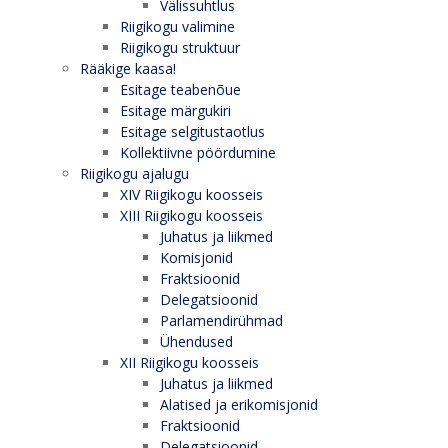
Välissuhtlus
Riigikogu valimine
Riigikogu struktuur
Rääkige kaasa!
Esitage teabenõue
Esitage märgukiri
Esitage selgitustaotlus
Kollektiivne pöördumine
Riigikogu ajalugu
XIV Riigikogu koosseis
XIII Riigikogu koosseis
Juhatus ja liikmed
Komisjonid
Fraktsioonid
Delegatsioonid
Parlamendirühmad
Ühendused
XII Riigikogu koosseis
Juhatus ja liikmed
Alatised ja erikomisjonid
Fraktsioonid
Delegatsioonid