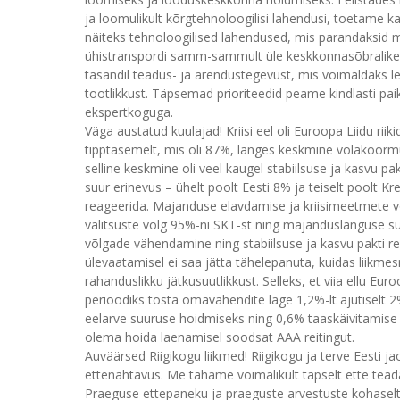
ja loomulikult kõrgtehnoloogilisi lahendusi, toetame k
näiteks tehnoloogilised lahendused, mis parandaksid mä
ühistranspordi samm-sammult üle keskkonnasõbralikele
tasandil teadus- ja arendustegevust, mis võimaldaks lei
tootlikkust. Täpsemad prioriteedid peame kindlasti 
ekspertkoguga.
Väga austatud kuulajad! Kriisi eel oli Euroopa Liidu rii
tipptasemelt, mis oli 87%, langes keskmine võlakoormu
selline keskmine oli veel kaugel stabiilsuse ja kasvu pa
suur erinevus – ühelt poolt Eesti 8% ja teiselt poolt Kre
reageerida. Majanduse elavdamise ja kriisimeetmete
valitsuste võlg 95%-ni SKT-st ning majanduslanguse s
võlgade vähendamine ning stabiilsuse ja kasvu pakti r
ülevaatamisel ei saa jätta tähelepanuta, kuidas liikmesr
rahanduslikku jätkusuutlikkust. Selleks, et viia ellu 
perioodiks tõsta omavahendite lage 1,2%-lt ajutiselt 2
eelarve suuruse hoidmiseks ning 0,6% taaskäivitamis
olema hoida laenamisel soodsat AAA reitingut.
Auväärsed Riigikogu liikmed! Riigikogu ja terve Eesti ja
ettenähtavus. Me tahame võimalikult täpselt ette teada,
Praeguse ettepaneku ja praeguste arvestuste kohaselt