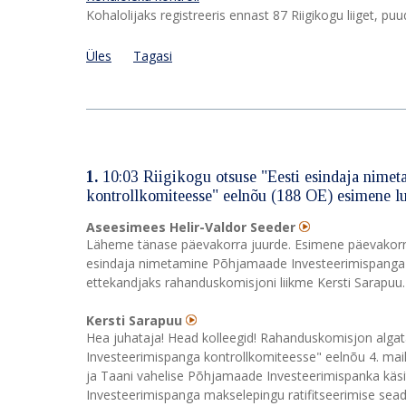
Kohalolijaks registreeris ennast 87 Riigikogu liiget, pu
Üles
Tagasi
1.
10:03 Riigikogu otsuse "Eesti esindaja nime
kontrollkomiteesse" eelnõu (188 OE) esimene 
Aseesimees Helir-Valdor Seeder
Läheme tänase päevakorra juurde. Esimene päevakorra
esindaja nimetamine Põhjamaade Investeerimispanga 
ettekandjaks rahanduskomisjoni liikme Kersti Sarapuu.
Kersti Sarapuu
Hea juhataja! Head kolleegid! Rahanduskomisjon alga
Investeerimispanga kontrollkomiteesse" eelnõu 4. mail 
ja Taani vahelise Põhjamaade Investeerimispanka käsit
Investeerimispanga makselepingu ratifitseerimise sead