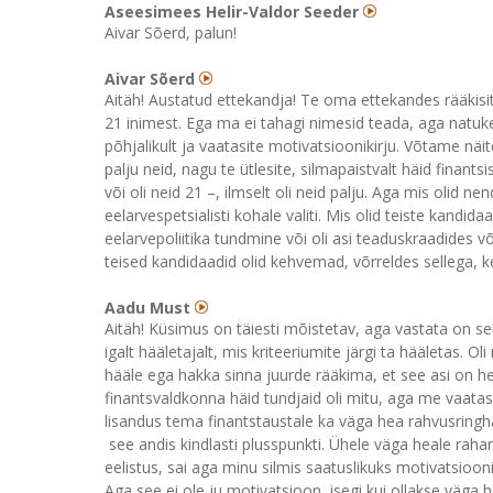
Aseesimees Helir-Valdor Seeder
Aivar Sõerd, palun!
Aivar Sõerd
Aitäh! Austatud ettekandja! Te oma ettekandes rääkisit
21 inimest. Ega ma ei tahagi nimesid teada, aga natuke
põhjalikult ja vaatasite motivatsioonikirju. Võtame näitek
palju neid, nagu te ütlesite, silmapaistvalt häid finantsi
või oli neid 21 –, ilmselt oli neid palju. Aga mis olid 
eelarvespetsialisti kohale valiti. Mis olid teiste kandi
eelarvepoliitika tundmine või oli asi teaduskraadides v
teised kandidaadid olid kehvemad, võrreldes sellega, kes
Aadu Must
Aitäh! Küsimus on täiesti mõistetav, aga vastata on sell
igalt hääletajalt, mis kriteeriumite järgi ta hääletas. O
hääle ega hakka sinna juurde rääkima, et see asi on hea
finantsvaldkonna häid tundjaid oli mitu, aga me vaata
lisandus tema finantstaustale ka väga hea rahvusring
see andis kindlasti plusspunkti. Ühele väga heale raha
eelistus, sai aga minu silmis saatuslikuks motivatsioonikir
Aga see ei ole ju motivatsioon, isegi kui ollakse väga h