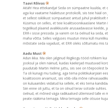
Taavi Rõivas
Aitäh! Hea ettekandja! Seda on sümpaatne kuulda, et oli k
aga kui vaatame hääletuse protokolli, siis teie hääl on j
et sellest isiklikust sümpaatiast antud juhul praktilise
Küsimus on selles, et teie koalitsioonikaaslane Martin 
tegelikud plaanid avalikkusele arusaadavasse keelde, j
ERR-i sisse pressida. Ja varem on ta öelnud ka seda, et
maha võtta. Selles valguses muutun mina küll murelikuk
mõistate seda vajadust, et ERR oleks sõltumatu mis ta
Aadu Must
Adun ikka. Ma olen jälginud Riigikogu tööd rohkem kui
jooksul ja olen näinud, kuidas käekirjad muutuvad kord 
puudutab Martin Helme juttu, siis see on tõepoolest be
Ta oli kunagi mu tudeng, aga tema poliitikukarjääri ees
koalitsiooni arvamust, siis võib-olla mõne rahvasaadi
on kuluaarides viidatud ka sellele, et eks tema kandid
Siin enne oli juttu, et ta on olnud terav sotside suhtes
öelnud, et mõned väga radikaalsed ütlemised talle ei m
peate rääkima temaga. Mina temaga selle otsuse kujund