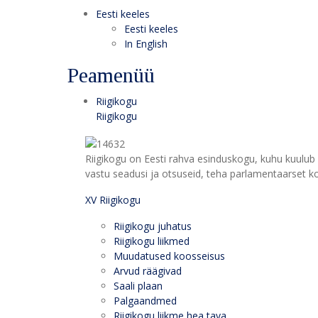
Eesti keeles
Eesti keeles
In English
Peamenüü
Riigikogu
Riigikogu
Riigikogu on Eesti rahva esinduskogu, kuhu kuulub 
vastu seadusi ja otsuseid, teha parlamentaarset kon
XV Riigikogu
Riigikogu juhatus
Riigikogu liikmed
Muudatused koosseisus
Arvud räägivad
Saali plaan
Palgaandmed
Riigikogu liikme hea tava