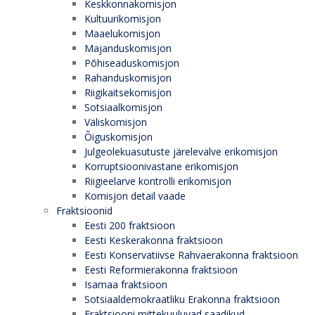
Keskkonnakomisjon
Kultuurikomisjon
Maaelukomisjon
Majanduskomisjon
Põhiseaduskomisjon
Rahanduskomisjon
Riigikaitsekomisjon
Sotsiaalkomisjon
Väliskomisjon
Õiguskomisjon
Julgeolekuasutuste järelevalve erikomisjon
Korruptsioonivastane erikomisjon
Riigieelarve kontrolli erikomisjon
Komisjon detail vaade
Fraktsioonid
Eesti 200 fraktsioon
Eesti Keskerakonna fraktsioon
Eesti Konservatiivse Rahvaerakonna fraktsioon
Eesti Reformierakonna fraktsioon
Isamaa fraktsioon
Sotsiaaldemokraatliku Erakonna fraktsioon
Fraktsiooni mittekuuluvad saadikud