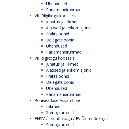
Ühendused
Parlamendirühmad
VIII Riigikogu koosseis
Juhatus ja liikmed
Alatised ja erikomisjonid
Fraktsioonid
Delegatsioonid
Ühendused
Parlamendirühmad
VII Riigikogu koosseis
Juhatus ja liikmed
Alatised ja erikomisjonid
Fraktsioonid
Delegatsioonid
Ühendused
Parlamendirühmad
Põhiseaduse Assamblee
Liikmed
Stenogrammid
ENSV Ülemnõukogu / EV Ülemnõukogu
Stenogrammid