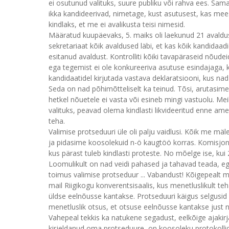
ei osutunud valituks, suure publiku või rahva ees. Samas
ikka kandideerivad, nimetage, kust asutusest, kas mees 
kindlaks, et me ei avalikusta teisi nimesid.
Määratud kuupäevaks, 5. maiks oli laekunud 21 avaldus
sekretariaat kõik avaldused läbi, et kas kõik kandidaadi
esitanud avaldust. Kontrolliti kõiki tavapäraseid nõud
ega tegemist ei ole konkureeriva asutuse esindajaga, ke
kandidaatidel kirjutada vastava deklaratsiooni, kus nad
Seda on nad põhimõtteliselt ka teinud. Tõsi, arutasime j
hetkel nõuetele ei vasta või esineb mingi vastuolu. Mei
valituks, peavad olema kindlasti likvideeritud enne ame
teha.
Valimise protseduuri üle oli palju vaidlusi. Kõik me mäl
ja pidasime koosolekuid n-ö kaugtöö korras. Komisjon l
kus pärast tuleb kindlasti proteste. No mõelge ise, kui 
Loomulikult on nad veidi pahased ja tahavad teada, eg
toimus valimise protseduur ... Vabandust! Kõigepealt m
mail Riigikogu konverentsisaalis, kus menetluslikult t
üldse eelnõusse kantakse. Protseduuri käigus selgusid n
menetluslik otsus, et otsuse eelnõusse kantakse just 
Vahepeal tekkis ka natukene segadust, eelkõige ajakirj
kirjeldanud oma protseduure, on koosoleku protokollid 