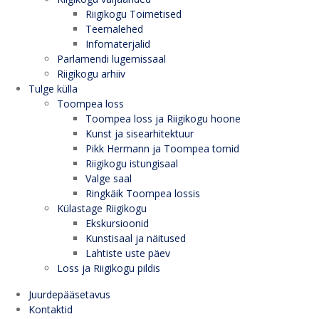
Riigikogu Toimetised
Teemalehed
Infomaterjalid
Parlamendi lugemissaal
Riigikogu arhiiv
Tulge külla
Toompea loss
Toompea loss ja Riigikogu hoone
Kunst ja sisearhitektuur
Pikk Hermann ja Toompea tornid
Riigikogu istungisaal
Valge saal
Ringkäik Toompea lossis
Külastage Riigikogu
Ekskursioonid
Kunstisaal ja näitused
Lahtiste uste päev
Loss ja Riigikogu pildis
Juurdepääsetavus
Kontaktid