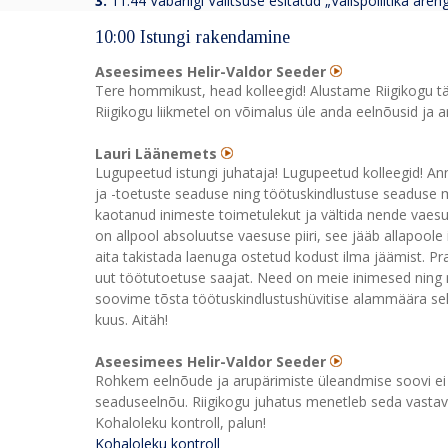
3.
11:44 Vabariigi Valitsuse esitatud „Välispoliitika ar
10:00 Istungi rakendamine
Aseesimees Helir-Valdor Seeder
Tere hommikust, head kolleegid! Alustame Riigikogu täis
Riigikogu liikmetel on võimalus üle anda eelnõusid ja a
Lauri Läänemets
Lugupeetud istungi juhataja! Lugupeetud kolleegid! A
ja -toetuste seaduse ning töötuskindlustuse seadus
kaotanud inimeste toimetulekut ja vältida nende vaes
on allpool absoluutse vaesuse piiri, see jääb allapoole
aita takistada laenuga ostetud kodust ilma jäämist. Pra
uut töötutoetuse saajat. Need on meie inimesed ning m
soovime tõsta töötuskindlustushüvitise alammäära selli
kuus. Aitäh!
Aseesimees Helir-Valdor Seeder
Rohkem eelnõude ja arupärimiste üleandmise soovi ei 
seaduseelnõu. Riigikogu juhatus menetleb seda vastava
Kohaloleku kontroll, palun!
Kohaloleku kontroll