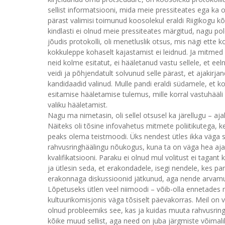
sellist informatsiooni, mida meie pressiteates ega ka ots
pärast valimisi toimunud koosolekul eraldi Riigikogu k
kindlasti ei olnud meie pressiteates märgitud, nagu pole
jõudis protokolli, oli menetluslik otsus, mis nägi ette
kokkuleppe kohaselt kajastamist ei leidnud. Ja mitmed 
neid kolme esitatut, ei hääletanud vastu sellele, et ee
veidi ja põhjendatult solvunud selle pärast, et ajakirj
kandidaadid valinud. Mulle pandi eraldi südamele, et 
esitamise hääletamise tulemus, mille korral vastuhääli 
valiku hääletamist.
Nagu ma nimetasin, oli sellel otsusel ka järellugu – ajaki
Näiteks oli tõsine infovahetus mitmete poliitikutega, k
peaks olema teistmoodi. Üks nendest ütles ikka väga se
rahvusringhäälingu nõukogus, kuna ta on väga hea ajaki
kvalifikatsiooni. Paraku ei olnud mul volitust ei tagan
ja ütlesin seda, et erakondadele, isegi nendele, kes pa
erakonnaga diskussioonid jätkunud, aga nende arvamus
Lõpetuseks ütlen veel niimoodi – võib-olla ennetades
kultuurikomisjonis väga tõsiselt päevakorras. Meil on 
olnud probleemiks see, kas ja kuidas muuta rahvusring
kõike muud sellist, aga need on juba järgmiste võimal