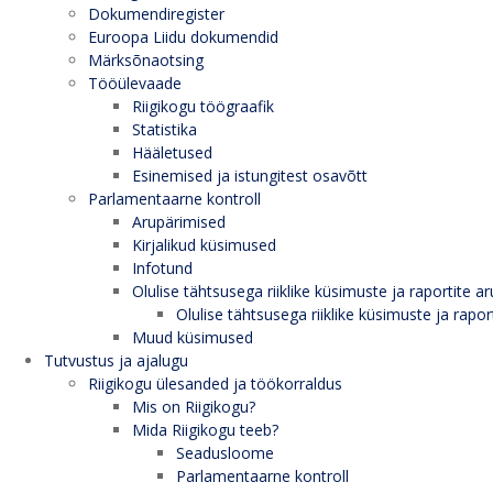
Dokumendiregister
Euroopa Liidu dokumendid
Märksõnaotsing
Tööülevaade
Riigikogu töögraafik
Statistika
Hääletused
Esinemised ja istungitest osavõtt
Parlamentaarne kontroll
Arupärimised
Kirjalikud küsimused
Infotund
Olulise tähtsusega riiklike küsimuste ja raportite ar
Olulise tähtsusega riiklike küsimuste ja rapor
Muud küsimused
Tutvustus ja ajalugu
Riigikogu ülesanded ja töökorraldus
Mis on Riigikogu?
Mida Riigikogu teeb?
Seadusloome
Parlamentaarne kontroll