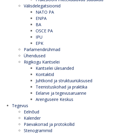
Välisdelegatsioonid
NATO PA
ENPA
BA
OSCE PA
IPU
EPK
Parlamendirühmad
Ühendused
Riigikogu Kantselei
Kantselei ülesanded
Kontaktid
Juhtkond ja struktuuriüksused
Teenistuskohad ja praktika
Eelarve ja tegevusaruanne
Arenguseire Keskus
Tegevus
Eelnõud
Kalender
Päevakorrad ja protokollid
Stenogrammid