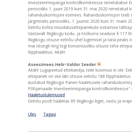
Investeerimispanga kontrollkomiteesse nimetatakse Ees
perioodiks 1. juuni 2019 kuni 31. mai 2020 nimetatud ko
rahanduskomisjoni esimees. Rahanduskomisjon teeb s
järgmiseks perioodiks, 1. juunist 2020 kuni 31. maini 2
Eelnõu kohta muudatusettepanekute esitamise tähtajak
Vastavalt Riigikogu kodu- ja töökorra seaduse § 117 lõ
Riigikogu otsuse eelnõu ühel lugemisel ja täna peaks
mai istungil ning tegi konsensusliku otsuse teha ettepa
lõpphääletus. Aitäh!
Aseesimees Helir-Valdor Seeder
Aitäh! Lugupeetud ettekandja, teile küsimusi ei ole. E
ettepanek on viia läbi otsuse eelnõu 188 lõpphääletus
Austatud Riigikogu! Panen hääletusele rahanduskomisjo
Põhjamaade Investeerimispanga kontrollkomiteesse" ee
Hääletustulemused
Eelnõu poolt hääletas 89 Riigikogu liiget, vastu ja era
Üles
Tagasi