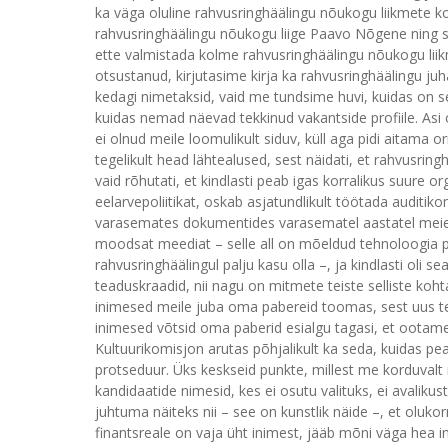
ka väga oluline rahvusringhäälingu nõukogu liikmete kon
rahvusringhäälingu nõukogu liige Paavo Nõgene ning se
ette valmistada kolme rahvusringhäälingu nõukogu liikme
otsustanud, kirjutasime kirja ka rahvusringhäälingu juh
kedagi nimetaksid, vaid me tundsime huvi, kuidas on 
kuidas nemad näevad tekkinud vakantside profiile. Asi o
ei olnud meile loomulikult siduv, küll aga pidi aitama o
tegelikult head lähtealused, sest näidati, et rahvusrin
vaid rõhutati, et kindlasti peab igas korralikus suure
eelarvepoliitikat, oskab asjatundlikult töötada auditikom
varasemates dokumentides varasematel aastatel meie n
moodsat meediat – selle all on mõeldud tehnoloogia p
rahvusringhäälingul palju kasu olla –, ja kindlasti oli 
teaduskraadid, nii nagu on mitmete teiste selliste koht
inimesed meile juba oma pabereid toomas, sest uus tea
inimesed võtsid oma paberid esialgu tagasi, et ootame 
Kultuurikomisjon arutas põhjalikult ka seda, kuidas pe
protseduur. Üks keskseid punkte, millest me korduvalt r
kandidaatide nimesid, kes ei osutu valituks, ei avalikus
juhtuma näiteks nii – see on kunstlik näide –, et olukor
finantsreale on vaja üht inimest, jääb mõni väga hea in