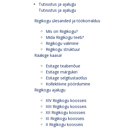
Tutvustus ja ajalugu
Tutvustus ja ajalugu
Riigikogu ülesanded ja töökorraldus
Mis on Riigikogu?
Mida Riigikogu teeb?
Riigikogu valimine
Riigikogu struktuur
Rääkige kaasa!
Esitage teabenõue
Esitage märgukiri
Esitage selgitustaotlus
Kollektiivne pöördumine
Riigikogu ajalugu
XIV Riigikogu koosseis
XIII Riigikogu koosseis
XII Riigikogu koosseis
XI Riigikogu koosseis
X Riigikogu koosseis