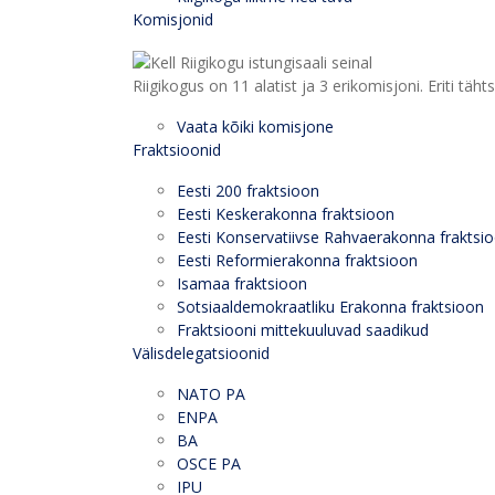
Komisjonid
Riigikogus on 11 alatist ja 3 erikomisjoni. Eriti
Vaata kõiki komisjone
Fraktsioonid
Eesti 200 fraktsioon
Eesti Keskerakonna fraktsioon
Eesti Konservatiivse Rahvaerakonna fraktsi
Eesti Reformierakonna fraktsioon
Isamaa fraktsioon
Sotsiaaldemokraatliku Erakonna fraktsioon
Fraktsiooni mittekuuluvad saadikud
Välisdelegatsioonid
NATO PA
ENPA
BA
OSCE PA
IPU