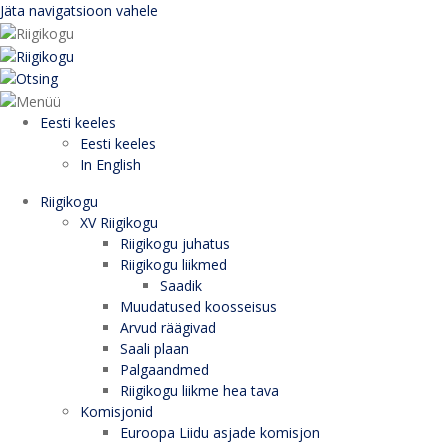
Jäta navigatsioon vahele
Eesti keeles
Eesti keeles
In English
Riigikogu
XV Riigikogu
Riigikogu juhatus
Riigikogu liikmed
Saadik
Muudatused koosseisus
Arvud räägivad
Saali plaan
Palgaandmed
Riigikogu liikme hea tava
Komisjonid
Euroopa Liidu asjade komisjon