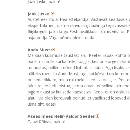
Jaak Juske, palun!
Jaak Juske
Austet eesistuja! Hea ettekandja! Vastavalt seadusele
ekspertliikmed, olema rahvusringhäälingu tegevusvaldk
Riigikogule ja ka kogu Eesti avalikkusele, mis viisil 
asjatundja. Väga põnev oleks teada.
Aadu Must
Ma saan küsimuse taustast aru, Peeter Espaki kohta o
punkt nii mulle kui ka teile, kõigile, kes on kõrgesti ha
tunnustus, milleni mõned lihtsalt ei küüni. Aga lisaks
näiteks meeldib Aadu Must, aga kui kõrvuti on kümme 
on seda rikkam, mida mitmekesisem ta on –, et Peet
päris reljeefselt eristuv, ja ma arvan, et selline ini
pigem rikastav kui seda vaesestav. Seda, et on diskus
alati. Ma olen korduvalt öelnud, et vaidlused lõpevad al
üsna tihti edasi.
Aseesimees Helir-Valdor Seeder
Taavi Rõivas, palun!