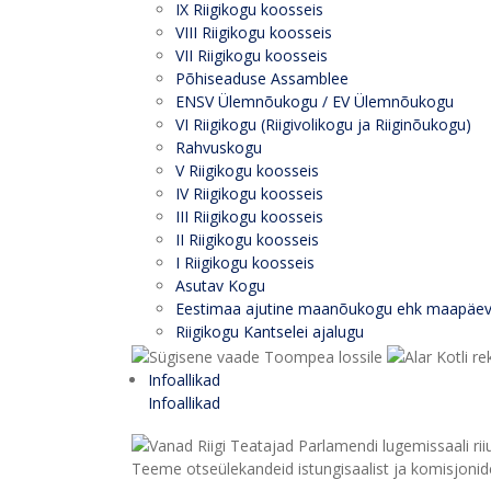
IX Riigikogu koosseis
VIII Riigikogu koosseis
VII Riigikogu koosseis
Põhiseaduse Assamblee
ENSV Ülemnõukogu / EV Ülemnõukogu
VI Riigikogu (Riigivolikogu ja Riiginõukogu)
Rahvuskogu
V Riigikogu koosseis
IV Riigikogu koosseis
III Riigikogu koosseis
II Riigikogu koosseis
I Riigikogu koosseis
Asutav Kogu
Eestimaa ajutine maanõukogu ehk maapäe
Riigikogu Kantselei ajalugu
Infoallikad
Infoallikad
Teeme otseülekandeid istungisaalist ja komisjonide 