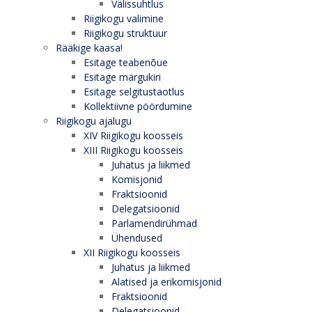
Välissuhtlus
Riigikogu valimine
Riigikogu struktuur
Rääkige kaasa!
Esitage teabenõue
Esitage märgukiri
Esitage selgitustaotlus
Kollektiivne pöördumine
Riigikogu ajalugu
XIV Riigikogu koosseis
XIII Riigikogu koosseis
Juhatus ja liikmed
Komisjonid
Fraktsioonid
Delegatsioonid
Parlamendirühmad
Ühendused
XII Riigikogu koosseis
Juhatus ja liikmed
Alatised ja erikomisjonid
Fraktsioonid
Delegatsioonid