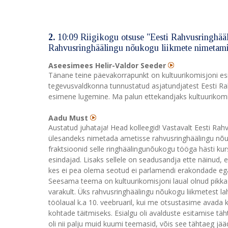
2.
10:09 Riigikogu otsuse "Eesti Rahvusringhääl
Rahvusringhäälingu nõukogu liikmete nimetam
Aseesimees Helir-Valdor Seeder
Tänane teine päevakorrapunkt on kultuurikomisjoni esi
tegevusvaldkonna tunnustatud asjatundjatest Eesti R
esimene lugemine. Ma palun ettekandjaks kultuurikom
Aadu Must
Austatud juhataja! Head kolleegid! Vastavalt Eesti Rahv
ülesandeks nimetada ametisse rahvusringhäälingu nõu
fraktsioonid selle ringhäälingunõukogu tööga hästi kurs
esindajad. Lisaks sellele on seadusandja ette näinud, e
kes ei pea olema seotud ei parlamendi erakondade ega
Seesama teema on kultuurikomisjoni laual olnud pikka 
varakult. Üks rahvusringhäälingu nõukogu liikmetest la
töölaual k.a 10. veebruaril, kui me otsustasime avada 
kohtade täitmiseks. Esialgu oli avalduste esitamise täht
oli nii palju muid kuumi teemasid, võis see tähtaeg jä