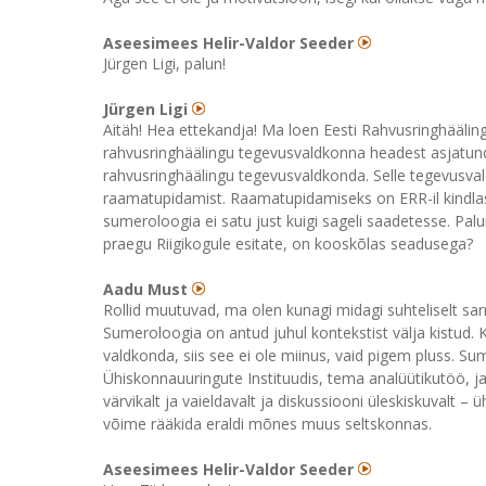
Aseesimees Helir-Valdor Seeder
Jürgen Ligi, palun!
Jürgen Ligi
Aitäh! Hea ettekandja! Ma loen Eesti Rahvusringhäälin
rahvusringhäälingu tegevusvaldkonna headest asjatun
rahvusringhäälingu tegevusvaldkonda. Selle tegevusval
raamatupidamist. Raamatupidamiseks on ERR-il kindlast
sumeroloogia ei satu just kuigi sageli saadetesse. Palun
praegu Riigikogule esitate, on kooskõlas seadusega?
Aadu Must
Rollid muutuvad, ma olen kunagi midagi suhteliselt sar
Sumeroloogia on antud juhul kontekstist välja kistud. 
valdkonda, siis see ei ole miinus, vaid pigem pluss. Su
Ühiskonnauuringute Instituudis, tema analüütikutöö, j
värvikalt ja vaieldavalt ja diskussiooni üleskiskuvalt 
võime rääkida eraldi mõnes muus seltskonnas.
Aseesimees Helir-Valdor Seeder