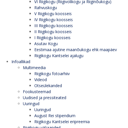
VI Riigikogu (Riigivolikogu ja Riiginõukogu)
Rahvuskogu
V Riigikogu koosseis
IV Riigikogu koosseis
III Riigikogu koosseis
II Riigikogu koosseis
I Riigikogu koosseis
Asutav Kogu
Eestimaa ajutine maanõukogu ehk maapäev
Riigikogu Kantselei ajalugu
Infoallikad
Multimeedia
Riigikogu fotoarhiiv
Videod
Otseülekanded
Fookusteemad
Uudised ja pressiteated
Uuringud
Uuringud
August Rei stipendium
Riigikogu Kantselei eripreemia
Riigikogu väljaanded