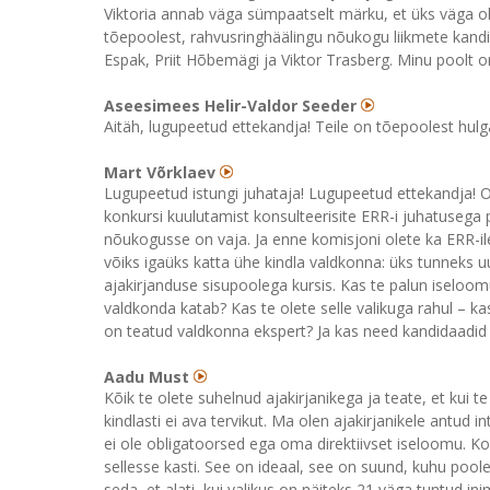
Viktoria annab väga sümpaatselt märku, et üks väga olul
tõepoolest, rahvusringhäälingu nõukogu liikmete kandi
Espak, Priit Hõbemägi ja Viktor Trasberg. Minu poolt o
Aseesimees Helir-Valdor Seeder
Aitäh, lugupeetud ettekandja! Teile on tõepoolest hulga
Mart Võrklaev
Lugupeetud istungi juhataja! Lugupeetud ettekandja! 
konkursi kuulutamist konsulteerisite ERR-i juhatusega p
nõukogusse on vaja. Ja enne komisjoni olete ka ERR-ile
võiks igaüks katta ühe kindla valdkonna: üks tunneks u
ajakirjanduse sisupoolega kursis. Kas te palun iseloomus
valdkonda katab? Kas te olete selle valikuga rahul – ka
on teatud valdkonna ekspert? Ja kas need kandidaadi
Aadu Must
Kõik te olete suhelnud ajakirjanikega ja teate, et kui te 
kindlasti ei ava tervikut. Ma olen ajakirjanikele antud 
ei ole obligatoorsed ega oma direktiivset iseloomu. Ko
sellesse kasti. See on ideaal, see on suund, kuhu pool
seda, et alati, kui valikus on näiteks 21 väga tuntud ini