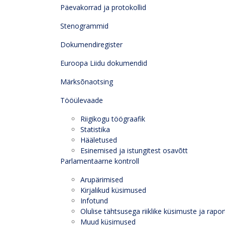
Päevakorrad ja protokollid
Stenogrammid
Dokumendiregister
Euroopa Liidu dokumendid
Märksõnaotsing
Tööülevaade
Riigikogu töögraafik
Statistika
Hääletused
Esinemised ja istungitest osavõtt
Parlamentaarne kontroll
Arupärimised
Kirjalikud küsimused
Infotund
Olulise tähtsusega riiklike küsimuste ja rapor
Muud küsimused