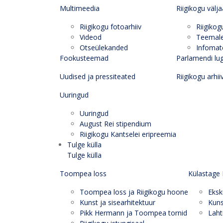
Multimeedia
Riigikogu välj
Riigikogu fotoarhiiv
Riigikog
Videod
Teemal
Otseülekanded
Infomate
Fookusteemad
Parlamendi lu
Uudised ja pressiteated
Riigikogu arhii
Uuringud
Uuringud
August Rei stipendium
Riigikogu Kantselei eripreemia
Tulge külla
Tulge külla
Toompea loss
Külastage 
Toompea loss ja Riigikogu hoone
Eksk
Kunst ja sisearhitektuur
Kuns
Pikk Hermann ja Toompea tornid
Laht