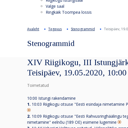
Riigikogu istungisaal
Valge saal
Ringkäik Toompea lossis
Avaleht
Tegevus
Stenogrammid
Teisipäev, 19.
Stenogrammid
XIV Riigikogu, III Istungjärk
Teisipäev, 19.05.2020, 10:00
Toimetatud
10:00 Istungi rakendamine
1.
10:03 Riigikogu otsuse "Eesti esindaja nimetamine
2.
10:09 Riigikogu otsuse "Eesti Rahvusringhäälingu t
nimetamine" eelnõu (189 OE) esimene lugemine