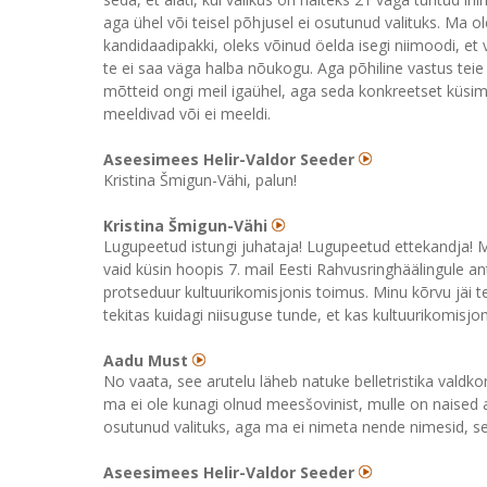
aga ühel või teisel põhjusel ei osutunud valituks. Ma ol
kandidaadipakki, oleks võinud öelda isegi niimoodi, et v
te ei saa väga halba nõukogu. Aga põhiline vastus tei
mõtteid ongi meil igaühel, aga seda konkreetset küsi
meeldivad või ei meeldi.
Aseesimees Helir-Valdor Seeder
Kristina Šmigun-Vähi, palun!
Kristina Šmigun-Vähi
Lugupeetud istungi juhataja! Lugupeetud ettekandja! Mi
vaid küsin hoopis 7. mail Eesti Rahvusringhäälingule an
protseduur kultuurikomisjonis toimus. Minu kõrvu jäi t
tekitas kuidagi niisuguse tunde, et kas kultuurikomisjon
Aadu Must
No vaata, see arutelu läheb natuke belletristika valdko
ma ei ole kunagi olnud meesšovinist, mulle on naised alat
osutunud valituks, aga ma ei nimeta nende nimesid, se
Aseesimees Helir-Valdor Seeder