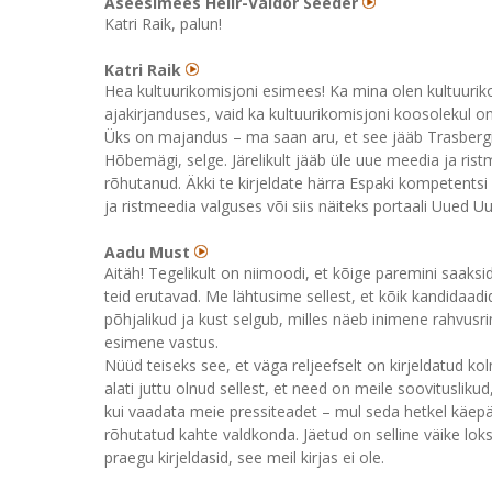
Aseesimees Helir-Valdor Seeder
Katri Raik, palun!
Katri Raik
Hea kultuurikomisjoni esimees! Ka mina olen kultuurikomi
ajakirjanduses, vaid ka kultuurikomisjoni koosolekul 
Üks on majandus – ma saan aru, et see jääb Trasbergi
Hõbemägi, selge. Järelikult jääb üle uue meedia ja rist
rõhutanud. Äkki te kirjeldate härra Espaki kompetentsi 
ja ristmeedia valguses või siis näiteks portaali Uued
Aadu Must
Aitäh! Tegelikult on niimoodi, et kõige paremini saaksid
teid erutavad. Me lähtusime sellest, et kõik kandidaadi
põhjalikud ja kust selgub, milles näeb inimene rahvusri
esimene vastus.
Nüüd teiseks see, et väga reljeefselt on kirjeldatud 
alati juttu olnud sellest, et need on meile soovituslik
kui vaadata meie pressiteadet – mul seda hetkel käepärast
rõhutatud kahte valdkonda. Jäetud on selline väike loks
praegu kirjeldasid, see meil kirjas ei ole.