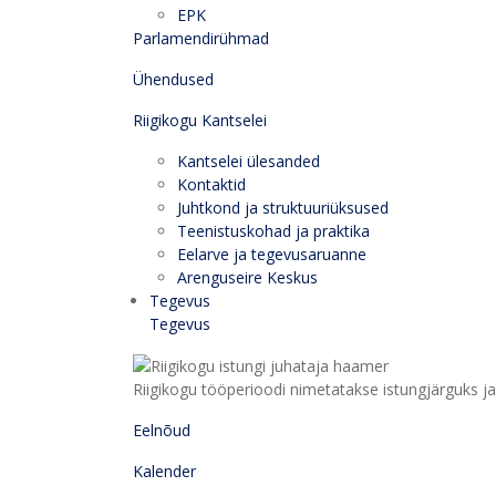
EPK
Parlamendirühmad
Ühendused
Riigikogu Kantselei
Kantselei ülesanded
Kontaktid
Juhtkond ja struktuuriüksused
Teenistuskohad ja praktika
Eelarve ja tegevusaruanne
Arenguseire Keskus
Tegevus
Tegevus
Riigikogu tööperioodi nimetatakse istungjärguks ja 
Eelnõud
Kalender