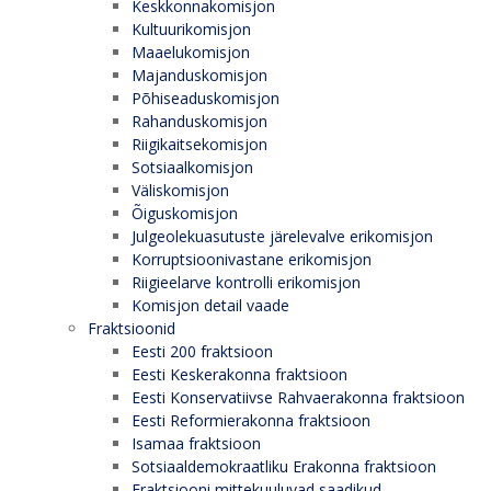
Keskkonnakomisjon
Kultuurikomisjon
Maaelukomisjon
Majanduskomisjon
Põhiseaduskomisjon
Rahanduskomisjon
Riigikaitsekomisjon
Sotsiaalkomisjon
Väliskomisjon
Õiguskomisjon
Julgeolekuasutuste järelevalve erikomisjon
Korruptsioonivastane erikomisjon
Riigieelarve kontrolli erikomisjon
Komisjon detail vaade
Fraktsioonid
Eesti 200 fraktsioon
Eesti Keskerakonna fraktsioon
Eesti Konservatiivse Rahvaerakonna fraktsioon
Eesti Reformierakonna fraktsioon
Isamaa fraktsioon
Sotsiaaldemokraatliku Erakonna fraktsioon
Fraktsiooni mittekuuluvad saadikud