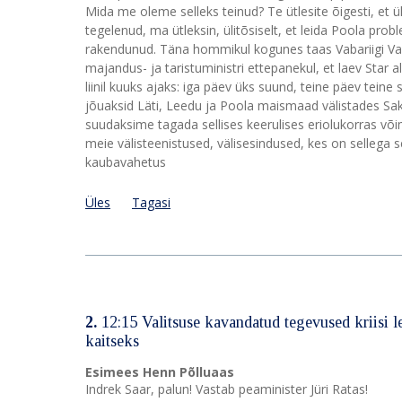
Mida me oleme selleks teinud? Te ütlesite õigesti, et 
tegelenud, ma ütleksin, ülitõsiselt, et leida Poola pro
rakendunud. Täna hommikul kogunes taas Vabariigi Va
majandus- ja taristuministri ettepanekul, et laev Star
liinil kuuks ajaks: iga päev üks suund, teine päev tein
jõuaksid Läti, Leedu ja Poola maismaad välistades S
suudaksime tagada sellises keerulises eriolukorras või
meie välisteenistused, välisesindused, kes on sellega se
kaubavahetus
Üles
Tagasi
2.
12:15 Valitsuse kavandatud tegevused kriisi
kaitseks
Esimees Henn Põlluaas
Indrek Saar, palun! Vastab peaminister Jüri Ratas!