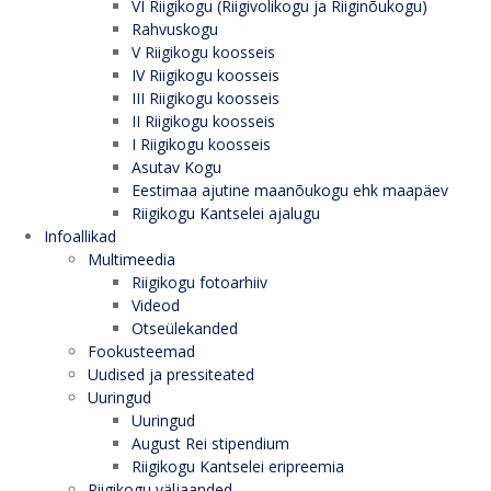
VI Riigikogu (Riigivolikogu ja Riiginõukogu)
Rahvuskogu
V Riigikogu koosseis
IV Riigikogu koosseis
III Riigikogu koosseis
II Riigikogu koosseis
I Riigikogu koosseis
Asutav Kogu
Eestimaa ajutine maanõukogu ehk maapäev
Riigikogu Kantselei ajalugu
Infoallikad
Multimeedia
Riigikogu fotoarhiiv
Videod
Otseülekanded
Fookusteemad
Uudised ja pressiteated
Uuringud
Uuringud
August Rei stipendium
Riigikogu Kantselei eripreemia
Riigikogu väljaanded