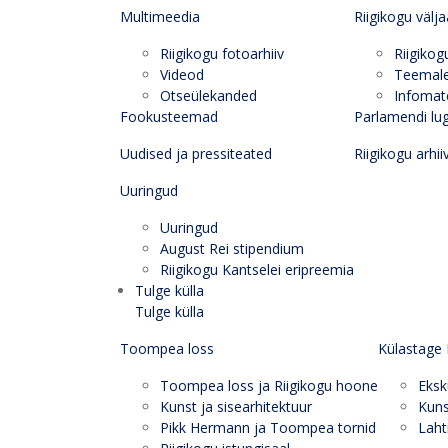
Multimeedia
Riigikogu välj
Riigikogu fotoarhiiv
Riigikog
Videod
Teemal
Otseülekanded
Infomate
Fookusteemad
Parlamendi lu
Uudised ja pressiteated
Riigikogu arhii
Uuringud
Uuringud
August Rei stipendium
Riigikogu Kantselei eripreemia
Tulge külla
Tulge külla
Toompea loss
Külastage 
Toompea loss ja Riigikogu hoone
Eksk
Kunst ja sisearhitektuur
Kuns
Pikk Hermann ja Toompea tornid
Laht