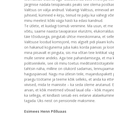
Järgmise nädala teisipäevaks peaks see olema postkastid
Valitsus on välja andnud. Vabariigi Valitsus, erinevad 
juhiseid, kümneid e-kirju, teinud nii palju kui vähegi v
minu meelest kõiki väga hästi ka edasi kandnud.
Te ütlete, et kuidagi toimub venimine. Ma usun, et me 
võitu, saame naasta tavapärase elurütmi, elukorralduse 
täie tõsidusega, pingutab ühtse meeskonnana, et sellest
Valitsuse loodud komisjonil, mis algselt pidi plaani k
on hakanud kogunema juba kaks korda päevas ja loomu
mina piisavalt ei pinguta, siis ma võtan teie kriitikat 
mulle senine andeks. Aga teie pahandamisega, et ma käi
politseinikele, see oli minu toetus meditsiinitöötajatele
tahtsin näha, milline on olukord sadamas, lennujaamas,
haiguspäevad. Nagu ma ütlesin teile, majanduspakett
praegu töötame ja teeme kõik selleks, et anda ka ett
viivised, mida te mainisite – ka seda oleme arutanud. 
arvan, et kõik meetmed võivad laual olla – kõik maj
ka sellega, et kindlasti seisab ees eelarve alalaekumin
tagada. Üks neist on pensionide maksmine.
Esimees Henn Põlluaas