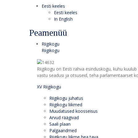
Eesti keeles
Eesti keeles
In English
Peamenüü
Riigikogu
Riigikogu
Riigikogu on Eesti rahva esinduskogu, kuhu kuulub 
vastu seadusi ja otsuseid, teha parlamentaarset kon
XV Riigikogu
Riigikogu juhatus
Riigikogu liikmed
Muudatused koosseisus
Arvud räägivad
Saali plaan
Palgaandmed
Riigikogu liikme hea tava