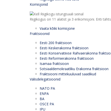
Komisjonid
Riigikogus on 11 alatist ja 3 erikomisjoni. Eriti
Vaata kõiki komisjone
Fraktsioonid
Eesti 200 fraktsioon
Eesti Keskerakonna fraktsioon
Eesti Konservatiivse Rahvaerakonna fraktsi
Eesti Reformierakonna fraktsioon
Isamaa fraktsioon
Sotsiaaldemokraatliku Erakonna fraktsioon
Fraktsiooni mittekuuluvad saadikud
Välisdelegatsioonid
NATO PA
ENPA
BA
OSCE PA
IPU