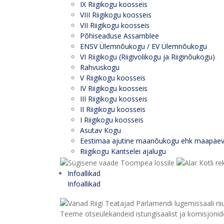
IX Riigikogu koosseis
VIII Riigikogu koosseis
VII Riigikogu koosseis
Põhiseaduse Assamblee
ENSV Ülemnõukogu / EV Ülemnõukogu
VI Riigikogu (Riigivolikogu ja Riiginõukogu)
Rahvuskogu
V Riigikogu koosseis
IV Riigikogu koosseis
III Riigikogu koosseis
II Riigikogu koosseis
I Riigikogu koosseis
Asutav Kogu
Eestimaa ajutine maanõukogu ehk maapäe
Riigikogu Kantselei ajalugu
Infoallikad
Infoallikad
Teeme otseülekandeid istungisaalist ja komisjonide 