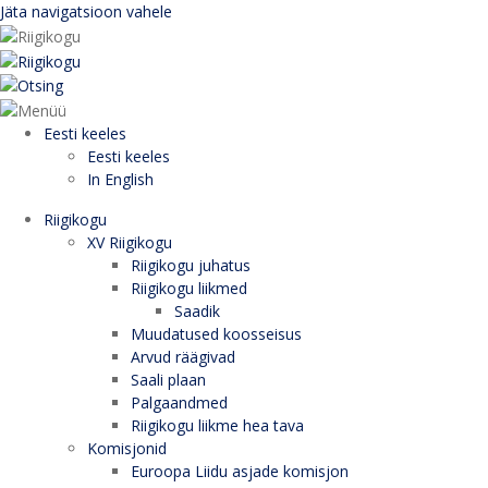
Jäta navigatsioon vahele
Eesti keeles
Eesti keeles
In English
Riigikogu
XV Riigikogu
Riigikogu juhatus
Riigikogu liikmed
Saadik
Muudatused koosseisus
Arvud räägivad
Saali plaan
Palgaandmed
Riigikogu liikme hea tava
Komisjonid
Euroopa Liidu asjade komisjon