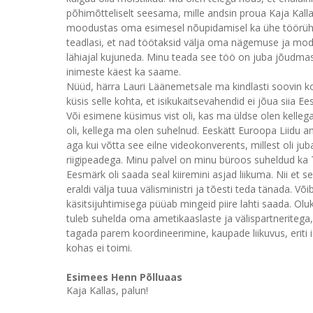
põhimõtteliselt seesama, mille andsin proua Kaja Kalla
moodustas oma esimesel nõupidamisel ka ühe töörühma.
teadlasi, et nad töötaksid välja oma nägemuse ja mod
lähiajal kujuneda. Minu teada see töö on juba jõudmas l
inimeste käest ka saame.
Nüüd, härra Lauri Läänemetsale ma kindlasti soovin ko
küsis selle kohta, et isikukaitsevahendid ei jõua siia Ee
Või esimene küsimus vist oli, kas ma üldse olen kelleg
oli, kellega ma olen suhelnud. Eeskätt Euroopa Liidu a
aga kui võtta see eilne videokonverents, millest oli juba 
riigipeadega. Minu palvel on minu büroos suheldud ka T
Eesmärk oli saada seal kiiremini asjad liikuma. Nii et s
eraldi välja tuua välisministri ja tõesti teda tänada. V
käsitsijuhtimisega püüab mingeid piire lahti saada. Oluko
tuleb suhelda oma ametikaaslaste ja välispartneritega, e
tagada parem koordineerimine, kaupade liikuvus, eriti 
kohas ei toimi.
Esimees Henn Põlluaas
Kaja Kallas, palun!