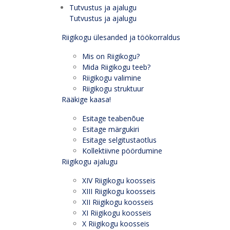
Tutvustus ja ajalugu
Tutvustus ja ajalugu
Riigikogu ülesanded ja töökorraldus
Mis on Riigikogu?
Mida Riigikogu teeb?
Riigikogu valimine
Riigikogu struktuur
Rääkige kaasa!
Esitage teabenõue
Esitage märgukiri
Esitage selgitustaotlus
Kollektiivne pöördumine
Riigikogu ajalugu
XIV Riigikogu koosseis
XIII Riigikogu koosseis
XII Riigikogu koosseis
XI Riigikogu koosseis
X Riigikogu koosseis