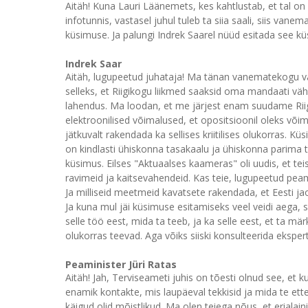
Aitäh! Kuna Lauri Läänemets, kes kahtlustab, et tal o
infotunnis, vastasel juhul tuleb ta siia saali, siis vanem
küsimuse. Ja palungi Indrek Saarel nüüd esitada see kü
Indrek Saar
Aitäh, lugupeetud juhataja! Ma tänan vanematekogu vä
selleks, et Riigikogu liikmed saaksid oma mandaati vähe
lahendus. Ma loodan, et me järjest enam suudame Rii
elektroonilised võimalused, et opositsioonil oleks võim
jätkuvalt rakendada ka sellises kriitilises olukorras. 
on kindlasti ühiskonna tasakaalu ja ühiskonna parima 
küsimus. Eilses "Aktuaalses kaameras" oli uudis, et tei
ravimeid ja kaitsevahendeid. Kas teie, lugupeetud pea
Ja milliseid meetmeid kavatsete rakendada, et Eesti jao
Ja kuna mul jäi küsimuse esitamiseks veel veidi aega, s
selle töö eest, mida ta teeb, ja ka selle eest, et ta mär
olukorras teevad. Aga võiks siiski konsulteerida eksper
Peaminister Jüri Ratas
Aitäh! Jah, Terviseameti juhis on tõesti olnud see, et 
enamik kontakte, mis laupäeval tekkisid ja mida te ette
käigud olid mõistlikud. Ma olen teiega nõus, et erialai