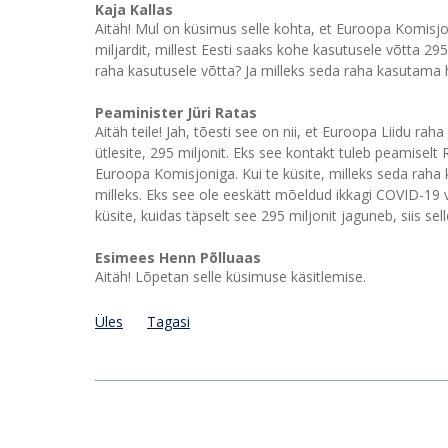
Kaja Kallas
Aitäh! Mul on küsimus selle kohta, et Euroopa Komisj
miljardit, millest Eesti saaks kohe kasutusele võtta 29
raha kasutusele võtta? Ja milleks seda raha kasutama
Peaminister Jüri Ratas
Aitäh teile! Jah, tõesti see on nii, et Euroopa Liidu ra
ütlesite, 295 miljonit. Eks see kontakt tuleb peamiselt
Euroopa Komisjoniga. Kui te küsite, milleks seda raha 
milleks. Eks see ole eeskätt mõeldud ikkagi COVID-19 v
küsite, kuidas täpselt see 295 miljonit jaguneb, siis sel
Esimees Henn Põlluaas
Aitäh! Lõpetan selle küsimuse käsitlemise.
Üles
Tagasi