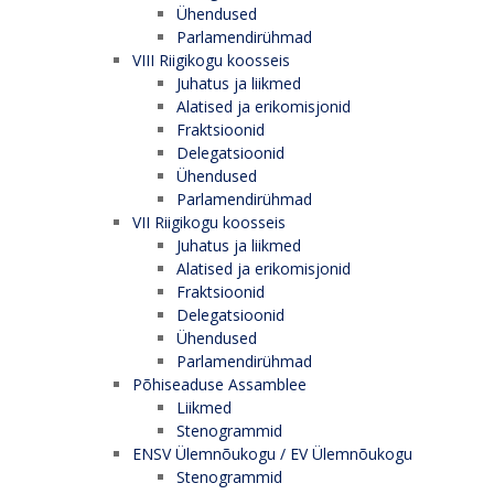
Ühendused
Parlamendirühmad
VIII Riigikogu koosseis
Juhatus ja liikmed
Alatised ja erikomisjonid
Fraktsioonid
Delegatsioonid
Ühendused
Parlamendirühmad
VII Riigikogu koosseis
Juhatus ja liikmed
Alatised ja erikomisjonid
Fraktsioonid
Delegatsioonid
Ühendused
Parlamendirühmad
Põhiseaduse Assamblee
Liikmed
Stenogrammid
ENSV Ülemnõukogu / EV Ülemnõukogu
Stenogrammid