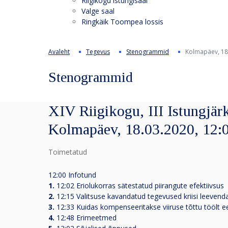
Riigikogu istungisaal
Valge saal
Ringkäik Toompea lossis
Avaleht
Tegevus
Stenogrammid
Kolmapäev, 18
Stenogrammid
XIV Riigikogu, III Istungjär
Kolmapäev, 18.03.2020, 12:
Toimetatud
12:00 Infotund
1.
12:02 Eriolukorras sätestatud piirangute efektiivsus
2.
12:15 Valitsuse kavandatud tegevused kriisi leeve
3.
12:33 Kuidas kompenseeritakse viiruse tõttu töölt 
4.
12:48 Erimeetmed