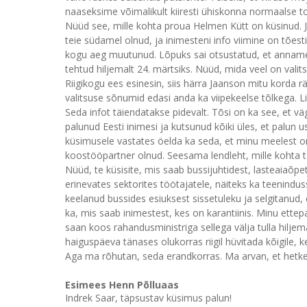
naaseksime võimalikult kiiresti ühiskonna normaalse t
Nüüd see, mille kohta proua Helmen Kütt on küsinud. 
teie südamel olnud, ja inimesteni info viimine on tõesti
kogu aeg muutunud. Lõpuks sai otsustatud, et anname 
tehtud hiljemalt 24. märtsiks. Nüüd, mida veel on valit
Riigikogu ees esinesin, siis härra Jaanson mitu korda r
valitsuse sõnumid edasi anda ka viipekeelse tõlkega. L
Seda infot täiendatakse pidevalt. Tõsi on ka see, et vä
palunud Eesti inimesi ja kutsunud kõiki üles, et palun u
küsimusele vastates öelda ka seda, et minu meelest on
koostööpartner olnud. Seesama lendleht, mille kohta t
Nüüd, te küsisite, mis saab bussijuhtidest, lasteaiaõp
erinevates sektorites töötajatele, näiteks ka teenindu
keelanud bussides esiuksest sissetuleku ja selgitanud, et
ka, mis saab inimestest, kes on karantiinis. Minu et
saan koos rahandusministriga sellega välja tulla hilj
haiguspäeva tänases olukorras riigil hüvitada kõigile, k
Aga ma rõhutan, seda erandkorras. Ma arvan, et hetkel
Esimees Henn Põlluaas
Indrek Saar, täpsustav küsimus palun!