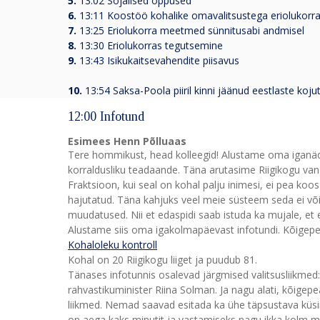
5.
13:02 Sõjalised õppused
6.
13:11 Koostöö kohalike omavalitsustega eriolukorr
7.
13:25 Eriolukorra meetmed sünnitusabi andmisel
8.
13:30 Eriolukorras tegutsemine
9.
13:43 Isikukaitsevahendite piisavus
10.
13:54 Saksa-Poola piiril kinni jäänud eestlaste koj
12:00 Infotund
Esimees Henn Põlluaas
Tere hommikust, head kolleegid! Alustame oma iganäda
korraldusliku teadaande. Täna arutasime Riigikogu vane
Fraktsioon, kui seal on kohal palju inimesi, ei pea ko
hajutatud. Täna kahjuks veel meie süsteem seda ei võim
muudatused. Nii et edaspidi saab istuda ka mujale, et e
Alustame siis oma igakolmapäevast infotundi. Kõigepea
Kohaloleku kontroll
Kohal on 20 Riigikogu liiget ja puudub 81.
Tänases infotunnis osalevad järgmised valitsusliikmed: p
rahvastikuminister Riina Solman. Ja nagu alati, kõigep
liikmed. Nemad saavad esitada ka ühe täpsustava küsim
on aega kaks minutit ja vastamiseks nagu ikka kolm mi