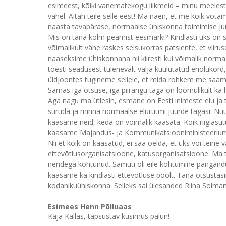
esimeest, kõiki vanematekogu liikmeid – minu meelest 
vahel. Aitäh teile selle eest! Ma näen, et me kõik võtam
naasta tavapärase, normaalse ühiskonna toimimise ju
Mis on täna kolm peamist eesmärki? Kindlasti üks on see,
võimalikult vähe raskes seisukorras patsiente, et viiru
naaseksime ühiskonnana nii kiiresti kui võimalik normaa
tõesti seadusest tulenevalt välja kuulutatud eriolukord
üldjoontes tugineme sellele, et mida rohkem me saame t
Samas iga otsuse, iga piirangu taga on loomulikult ka h
Aga nagu ma ütlesin, esmane on Eesti inimeste elu ja t
suruda ja minna normaalse elurütmi juurde tagasi. Nüü
kaasame neid, keda on võimalik kaasata. Kõik riigiasutu
kaasame Majandus- ja Kommunikatsiooniministeeriumi
Nii et kõik on kaasatud, ei saa öelda, et üks või tein
ettevõtlusorganisatsioone, katusorganisatsioone. Ma 
nendega kohtunud. Samuti oli eile kohtumine pangandu
kaasame ka kindlasti ettevõtluse poolt. Täna otsusta
kodanikuühiskonna. Selleks sai ülesanded Riina Solman. 
Esimees Henn Põlluaas
Kaja Kallas, täpsustav küsimus palun!