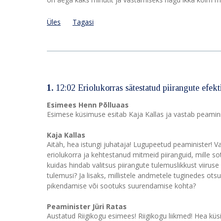
Üles
Tagasi
1.
12:02 Eriolukorras sätestatud piirangute efekt
Esimees Henn Põlluaas
Esimese küsimuse esitab Kaja Kallas ja vastab peaminis
Kaja Kallas
Aitäh, hea istungi juhataja! Lugupeetud peaminister! Va
eriolukorra ja kehtestanud mitmeid piiranguid, mille s
kuidas hindab valitsus piirangute tulemuslikkust viiru
tulemusi? Ja lisaks, millistele andmetele tuginedes ots
pikendamise või sootuks suurendamise kohta?
Peaminister Jüri Ratas
Austatud Riigikogu esimees! Riigikogu liikmed! Hea küs