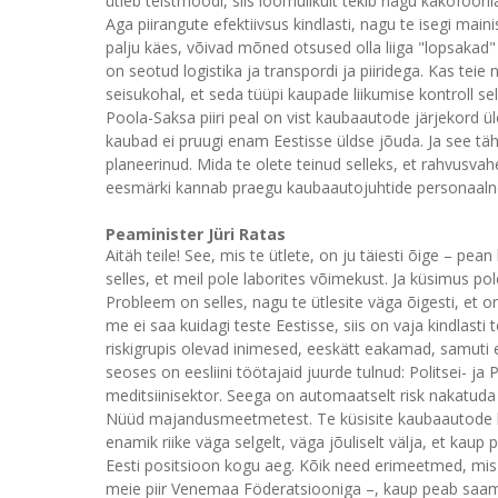
ütleb teistmoodi, siis loomulikult tekib nagu kakofooni
Aga piirangute efektiivsus kindlasti, nagu te isegi maini
palju käes, võivad mõned otsused olla liiga "lopsakad" 
on seotud logistika ja transpordi ja piiridega. Kas teie n
seisukohal, et seda tüüpi kaupade liikumise kontroll se
Poola-Saksa piiri peal on vist kaubaautode järjekord üle
kaubad ei pruugi enam Eestisse üldse jõuda. Ja see t
planeerinud. Mida te olete teinud selleks, et rahvusvahe
eesmärki kannab praegu kaubaautojuhtide personaalne
Peaminister Jüri Ratas
Aitäh teile! See, mis te ütlete, on ju täiesti õige – pea
selles, et meil pole laborites võimekust. Ja küsimus pole
Probleem on selles, nagu te ütlesite väga õigesti, et on
me ei saa kuidagi teste Eestisse, siis on vaja kindlasti 
riskigrupis olevad inimesed, eeskätt eakamad, samuti 
seoses on eesliini töötajaid juurde tulnud: Politsei- ja P
meditsiinisektor. Seega on automaatselt risk nakatud
Nüüd majandusmeetmetest. Te küsisite kaubaautode ko
enamik riike väga selgelt, väga jõuliselt välja, et kau
Eesti positsioon kogu aeg. Kõik need erimeetmed, mis on
meie piir Venemaa Föderatsiooniga –, kaup peab saam