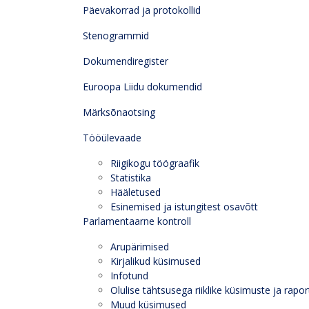
Päevakorrad ja protokollid
Stenogrammid
Dokumendiregister
Euroopa Liidu dokumendid
Märksõnaotsing
Tööülevaade
Riigikogu töögraafik
Statistika
Hääletused
Esinemised ja istungitest osavõtt
Parlamentaarne kontroll
Arupärimised
Kirjalikud küsimused
Infotund
Olulise tähtsusega riiklike küsimuste ja rapor
Muud küsimused