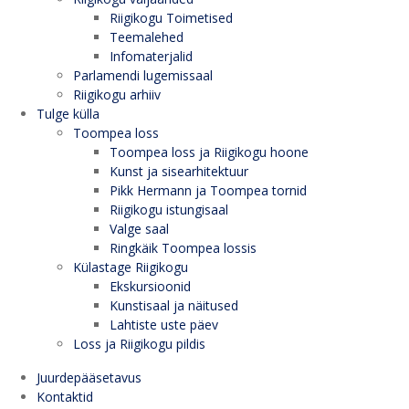
Riigikogu Toimetised
Teemalehed
Infomaterjalid
Parlamendi lugemissaal
Riigikogu arhiiv
Tulge külla
Toompea loss
Toompea loss ja Riigikogu hoone
Kunst ja sisearhitektuur
Pikk Hermann ja Toompea tornid
Riigikogu istungisaal
Valge saal
Ringkäik Toompea lossis
Külastage Riigikogu
Ekskursioonid
Kunstisaal ja näitused
Lahtiste uste päev
Loss ja Riigikogu pildis
Juurdepääsetavus
Kontaktid