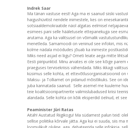
Indrek Saar
Ma tänan vastuse eest! Aga ma ei saanud siiski vastu
haigushüvitist nendele inimestele, kes on enesekarant
sotsiaaldemokraatide näol algatas eelmisel neljapäeva
esimees pani selle hääletusele ettepanekuga see esmas
arutama. Aga ka valitsusel on võimalik vastutustundlikult
menetleda. Samamoodi on veninud see infokiri, mis nü
kolme nädala möödudes jõuab ka inimeste postkastid
Miks need asjad ei liigu? Ometi leiate aega mitte lihtsal
Eesti piiripunktid. Minu arvates ei ole see kõige parem
praeguses tervisekriisis vähendada. Miks ikkagi valit
küsimus selle kohta, et ettevõtlusorganisatsioonid on 
Maksu- ja Tolliamet on pidanud mõistlikuks. See on ide
juba kannatada saanud. Selle asemel me kuuleme huvitava
teie koalitsioonipartnerite valimislubadused kriisi tee
alandada. Selle kohta on kõik eksperdid öelnud, et see
Peaminister Jüri Ratas
Aitäh! Austatud Riigikogu! Ma südamest palun teid: olek
sellise poliitika kõrvale jätta. Aga kui ei suuda, siis m
loomulikult oluline, aga debateerida selle infokirja, se