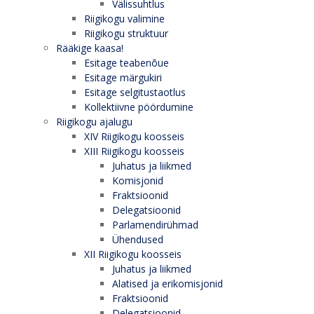
Välissuhtlus
Riigikogu valimine
Riigikogu struktuur
Rääkige kaasa!
Esitage teabenõue
Esitage märgukiri
Esitage selgitustaotlus
Kollektiivne pöördumine
Riigikogu ajalugu
XIV Riigikogu koosseis
XIII Riigikogu koosseis
Juhatus ja liikmed
Komisjonid
Fraktsioonid
Delegatsioonid
Parlamendirühmad
Ühendused
XII Riigikogu koosseis
Juhatus ja liikmed
Alatised ja erikomisjonid
Fraktsioonid
Delegatsioonid