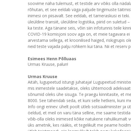
soovime näha tulemust, et testide arv võiks olla näda
rõhutan, et see eeldab väga paljude tingimuste täitmist
inimesi on piisavalt. See eeldab, et tarneraskusi ei tek
üleüldine transiit, üleüldine logistika, piirid on suletu
ka teste. Aga tänane seis, võin siin infotunnis teile kin
COVID-19 komisjoni soov aga on, et meie tagavara ei 
arvestama sellega, et kroonilised haiged, riskigrupis o
neid teste vajada palju rohkem kui täna. Nii et reserv
Esimees Henn Põlluaas
Urmas Kruuse, palun!
Urmas Kruuse
Aitäh, lugupeetud istungi juhataja! Lugupeetud minister!
mis inimestele saadetakse, oleks ühtemoodi adekvaatse
sõnumid oleks ühe sisuga. Te praegu kinnitasite, et 
8000. See tähendab seda, et kuni selle hetkeni, kuni mei
Info ongi erinev: ühelt poolt ütleb sotsiaalminister ja
öeldud, et meil on varu täna selline, me saame testida k
võib-olla oleks inimesed kõike natukene rahulikumalt 
üks ametnik, kes rääkis, et tegelikult me peame hoidma 