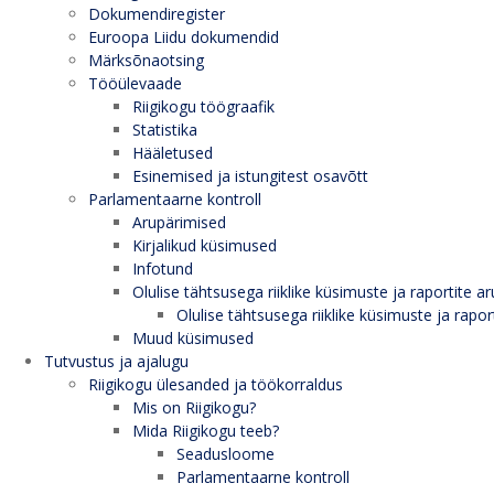
Dokumendiregister
Euroopa Liidu dokumendid
Märksõnaotsing
Tööülevaade
Riigikogu töögraafik
Statistika
Hääletused
Esinemised ja istungitest osavõtt
Parlamentaarne kontroll
Arupärimised
Kirjalikud küsimused
Infotund
Olulise tähtsusega riiklike küsimuste ja raportite ar
Olulise tähtsusega riiklike küsimuste ja rapor
Muud küsimused
Tutvustus ja ajalugu
Riigikogu ülesanded ja töökorraldus
Mis on Riigikogu?
Mida Riigikogu teeb?
Seadusloome
Parlamentaarne kontroll