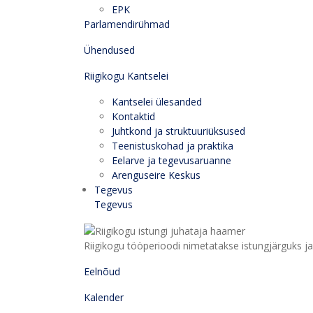
EPK
Parlamendirühmad
Ühendused
Riigikogu Kantselei
Kantselei ülesanded
Kontaktid
Juhtkond ja struktuuriüksused
Teenistuskohad ja praktika
Eelarve ja tegevusaruanne
Arenguseire Keskus
Tegevus
Tegevus
Riigikogu tööperioodi nimetatakse istungjärguks ja 
Eelnõud
Kalender