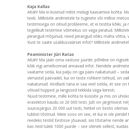
Kaja Kallas
Aitäh! Ma ei küsinud mitte midagi kaasamise kohta. Ma
teeb. Millistele andmetele te tuginete või millise me
testimisega on olnud probleeme, et ei testita kõiki, 
tegelikult testimise võimekus on väga piiratud. Millist
piirangud mõjunud, need piirangud võiks maha võtta, v
Kust te saate usaldusväärset infot? Millistele andmetel
Peaminister Jüri Ratas
Aitäh! Ma jään oma vastuse juurde: põhiline on riigise
kõik riigi ametkonnad annavad infot. Nendele andmetel
vaatame seda, kui palju on iga päev nakatunuid – seda k
viimastel päevadel, kui on teste rohkem tehtud, on väik
nakatunuid. Kindlasti täna ei saa veel öelda, et see on 
võivad hüpped ja langused tekkida väga kiiresti.
Nüüd testimine, mille kohta te küsisite ja mis on ühis
erasektori kaudu
ca
20 000 testi. Jutt on järgmisest ne
suurusjärgus 20 000 uut testi, hetkel on Eestis olemas
tublisti tõstnud. Meie soov on see, et kui ei ole piiride
reedeks testid Eestisse jõuavad, siis tõstame nende a
kas neid tuleb 1000 juurde – see oleneb sellest, kuidas