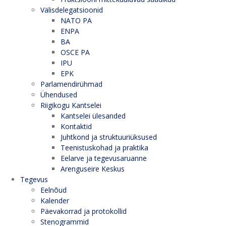
Välisdelegatsioonid
NATO PA
ENPA
BA
OSCE PA
IPU
EPK
Parlamendirühmad
Ühendused
Riigikogu Kantselei
Kantselei ülesanded
Kontaktid
Juhtkond ja struktuuriüksused
Teenistuskohad ja praktika
Eelarve ja tegevusaruanne
Arenguseire Keskus
Tegevus
Eelnõud
Kalender
Päevakorrad ja protokollid
Stenogrammid