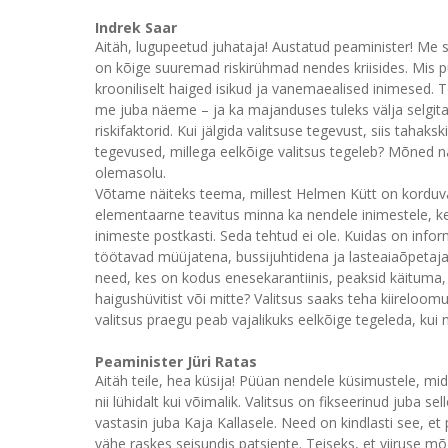
Indrek Saar
Aitäh, lugupeetud juhataja! Austatud peaminister! Me s
on kõige suuremad riskirühmad nendes kriisides. Mis p
krooniliselt haiged isikud ja vanemaealised inimesed. 
me juba näeme – ja ka majanduses tuleks välja selgita
riskifaktorid. Kui jälgida valitsuse tegevust, siis tahaks
tegevused, millega eelkõige valitsus tegeleb? Mõned nä
olemasolu.
Võtame näiteks teema, millest Helmen Kütt on korduval
elementaarne teavitus minna ka nendele inimestele, 
inimeste postkasti. Seda tehtud ei ole. Kuidas on info
töötavad müüjatena, bussijuhtidena ja lasteaiaõpetaj
need, kes on kodus enesekarantiinis, peaksid käituma, 
haigushüvitist või mitte? Valitsus saaks teha kiireloom
valitsus praegu peab vajalikuks eelkõige tegeleda, kui
Peaminister Jüri Ratas
Aitäh teile, hea küsija! Püüan nendele küsimustele, mid
nii lühidalt kui võimalik. Valitsus on fikseerinud juba 
vastasin juba Kaja Kallasele. Need on kindlasti see, et pa
vähe raskes seisundis patsiente. Teiseks, et viiruse mõ