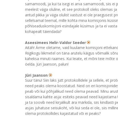
samamoodi, ja kui ta isegi ei arva samamoodi, siis ei 
meelest väga oluline, et see protokoll oleks olemas ja
antud pikka ja väga olulist vastust ei ole praegusest pr
sellelsamal teemal, mille kohta mina komisjonis küsisin 
põhiseaduskomisjoni esindajale küsimus ja ta ei vasta se
kohapealt täiendada?
Aseesimees Helir-Valdor Seeder
Aitäh! Ärme oletame, vaid kuulame komisjoni ettekandja 
Riigikogu liikmetel on täna arutelu käigus võimalik sõ
kaheksa minuti raames. Kui leiate, et mõni teie mõte on
öelda. Jüri Jaanson, palun!
Jüri Jaanson
Suur tänu! Siin läks jutt protokollidele ja sellele, et p
need peaks olema koostatud. Neid on eri komisjonides
peab või kui põhjalikud need olema peavad. Minu arust 
sisaldama kahte asja: esiteks peavad need kajastama te
ja ta soovib need kirjalikult ära märkida, siis kindlast
asjas juhatuse seisukoht, või kui seda ei ole, siis mill
olema protokollides kajastatud või ei peaks?