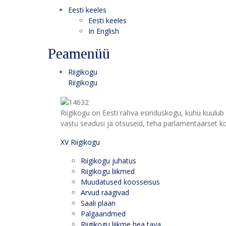
Eesti keeles
Eesti keeles
In English
Peamenüü
Riigikogu
Riigikogu
Riigikogu on Eesti rahva esinduskogu, kuhu kuulub 
vastu seadusi ja otsuseid, teha parlamentaarset kon
XV Riigikogu
Riigikogu juhatus
Riigikogu liikmed
Muudatused koosseisus
Arvud räägivad
Saali plaan
Palgaandmed
Riigikogu liikme hea tava