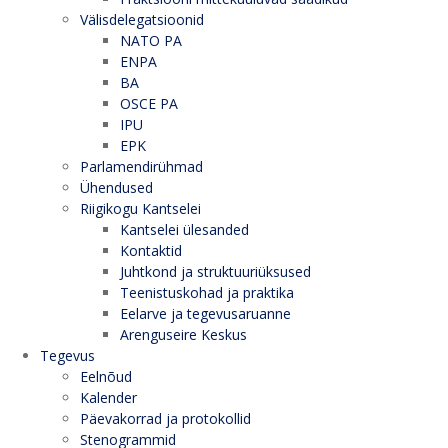
Välisdelegatsioonid
NATO PA
ENPA
BA
OSCE PA
IPU
EPK
Parlamendirühmad
Ühendused
Riigikogu Kantselei
Kantselei ülesanded
Kontaktid
Juhtkond ja struktuuriüksused
Teenistuskohad ja praktika
Eelarve ja tegevusaruanne
Arenguseire Keskus
Tegevus
Eelnõud
Kalender
Päevakorrad ja protokollid
Stenogrammid