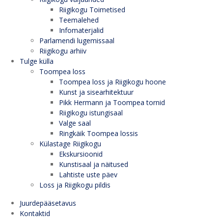
Riigikogu Toimetised
Teemalehed
Infomaterjalid
Parlamendi lugemissaal
Riigikogu arhiiv
Tulge külla
Toompea loss
Toompea loss ja Riigikogu hoone
Kunst ja sisearhitektuur
Pikk Hermann ja Toompea tornid
Riigikogu istungisaal
Valge saal
Ringkäik Toompea lossis
Külastage Riigikogu
Ekskursioonid
Kunstisaal ja näitused
Lahtiste uste päev
Loss ja Riigikogu pildis
Juurdepääsetavus
Kontaktid