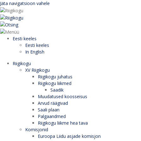
Jäta navigatsioon vahele
Eesti keeles
Eesti keeles
In English
Riigikogu
XV Riigikogu
Riigikogu juhatus
Riigikogu liikmed
Saadik
Muudatused koosseisus
Arvud räägivad
Saali plaan
Palgaandmed
Riigikogu liikme hea tava
Komisjonid
Euroopa Liidu asjade komisjon