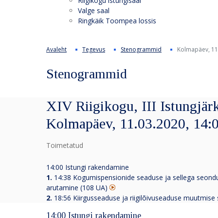
Riigikogu istungisaal
Valge saal
Ringkäik Toompea lossis
Avaleht
Tegevus
Stenogrammid
Kolmapäev, 11
Stenogrammid
XIV Riigikogu, III Istungjärk
Kolmapäev, 11.03.2020, 14:
Toimetatud
14:00 Istungi rakendamine
1.
14:38 Kogumispensionide seaduse ja sellega seondu
arutamine (108 UA)
2.
18:56 Kiirgusseaduse ja riigilõivuseaduse muutmis
14:00 Istungi rakendamine