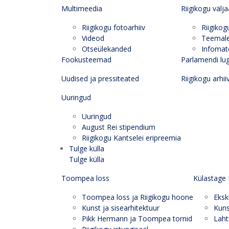
Multimeedia
Riigikogu välj
Riigikogu fotoarhiiv
Riigikog
Videod
Teemal
Otseülekanded
Infomate
Fookusteemad
Parlamendi lu
Uudised ja pressiteated
Riigikogu arhii
Uuringud
Uuringud
August Rei stipendium
Riigikogu Kantselei eripreemia
Tulge külla
Tulge külla
Toompea loss
Külastage 
Toompea loss ja Riigikogu hoone
Eksk
Kunst ja sisearhitektuur
Kuns
Pikk Hermann ja Toompea tornid
Laht