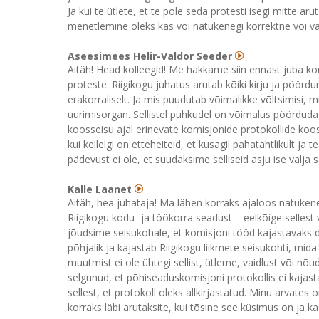
Ja kui te ütlete, et te pole seda protesti isegi mitte a
menetlemine oleks kas või natukenegi korrektne või vä
Aseesimees Helir-Valdor Seeder
Aitäh! Head kolleegid! Me hakkame siin ennast juba kor
proteste. Riigikogu juhatus arutab kõiki kirju ja pöörd
erakorraliselt. Ja mis puudutab võimalikke võltsimisi, mil
uurimisorgan. Sellistel puhkudel on võimalus pöörduda 
koosseisu ajal erinevate komisjonide protokollide koos
kui kellelgi on etteheiteid, et kusagil pahatahtlikult ja te
pädevust ei ole, et suudaksime selliseid asju ise välja s
Kalle Laanet
Aitäh, hea juhataja! Ma lähen korraks ajaloos natukene 
Riigikogu kodu- ja töökorra seadust – eelkõige sellest 
jõudsime seisukohale, et komisjoni tööd kajastavaks 
põhjalik ja kajastab Riigikogu liikmete seisukohti, mi
muutmist ei ole ühtegi sellist, ütleme, vaidlust või n
selgunud, et põhiseaduskomisjoni protokollis ei kajast
sellest, et protokoll oleks allkirjastatud. Minu arvates
korraks läbi arutaksite, kui tõsine see küsimus on ja ka