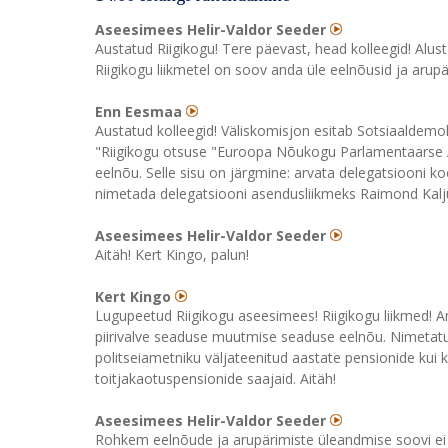
Aseesimees Helir-Valdor Seeder
Austatud Riigikogu! Tere päevast, head kolleegid! Alus
Riigikogu liikmetel on soov anda üle eelnõusid ja arup
Enn Eesmaa
Austatud kolleegid! Väliskomisjon esitab Sotsiaaldemo
"Riigikogu otsuse "Euroopa Nõukogu Parlamentaarse
eelnõu. Selle sisu on järgmine: arvata delegatsiooni ko
nimetada delegatsiooni asendusliikmeks Raimond Kalju
Aseesimees Helir-Valdor Seeder
Aitäh! Kert Kingo, palun!
Kert Kingo
Lugupeetud Riigikogu aseesimees! Riigikogu liikmed! Ann
piirivalve seaduse muutmise seaduse eelnõu. Nimetatud
politseiametniku väljateenitud aastate pensionide kui 
toitjakaotuspensionide saajaid. Aitäh!
Aseesimees Helir-Valdor Seeder
Rohkem eelnõude ja arupärimiste üleandmise soovi ei o