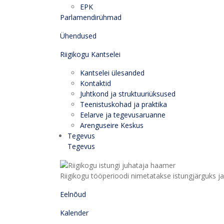
EPK
Parlamendirühmad
Ühendused
Riigikogu Kantselei
Kantselei ülesanded
Kontaktid
Juhtkond ja struktuuriüksused
Teenistuskohad ja praktika
Eelarve ja tegevusaruanne
Arenguseire Keskus
Tegevus
Tegevus
Riigikogu tööperioodi nimetatakse istungjärguks ja 
Eelnõud
Kalender