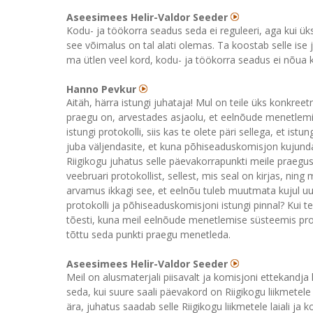
Aseesimees Helir-Valdor Seeder
Kodu- ja töökorra seadus seda ei reguleeri, aga kui üks
see võimalus on tal alati olemas. Ta koostab selle ise
ma ütlen veel kord, kodu- ja töökorra seadus ei nõua
Hanno Pevkur
Aitäh, härra istungi juhataja! Mul on teile üks konkre
praegu on, arvestades asjaolu, et eelnõude menetlemi
istungi protokolli, siis kas te olete päri sellega, et ist
juba väljendasite, et kuna põhiseaduskomisjon kujundas
Riigikogu juhatus selle päevakorrapunkti meile praeguse
veebruari protokollist, sellest, mis seal on kirjas, ni
arvamus ikkagi see, et eelnõu tuleb muutmata kujul uues
protokolli ja põhiseaduskomisjoni istungi pinnal? Kui te
tõesti, kuna meil eelnõude menetlemise süsteemis proto
tõttu seda punkti praegu menetleda.
Aseesimees Helir-Valdor Seeder
Meil on alusmaterjali piisavalt ja komisjoni ettekandja
seda, kui suure saali päevakord on Riigikogu liikmetele
ära, juhatus saadab selle Riigikogu liikmetele laiali ja