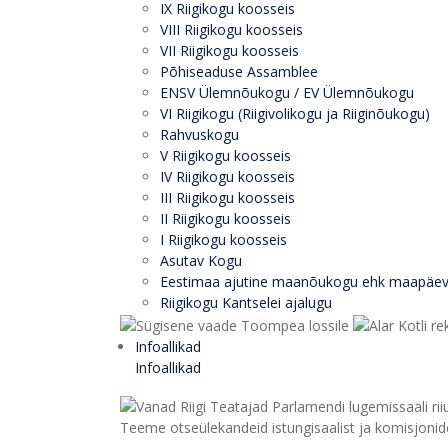
IX Riigikogu koosseis
VIII Riigikogu koosseis
VII Riigikogu koosseis
Põhiseaduse Assamblee
ENSV Ülemnõukogu / EV Ülemnõukogu
VI Riigikogu (Riigivolikogu ja Riiginõukogu)
Rahvuskogu
V Riigikogu koosseis
IV Riigikogu koosseis
III Riigikogu koosseis
II Riigikogu koosseis
I Riigikogu koosseis
Asutav Kogu
Eestimaa ajutine maanõukogu ehk maapäe
Riigikogu Kantselei ajalugu
Infoallikad
Infoallikad
Teeme otseülekandeid istungisaalist ja komisjonide 