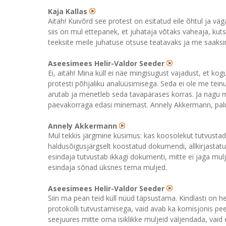
Kaja Kallas
Aitäh! Kuivõrd see protest on esitatud eile õhtul ja v
siis on mul ettepanek, et juhataja võtaks vaheaja, kuts
teeksite meile juhatuse otsuse teatavaks ja me saaksi
Aseesimees Helir-Valdor Seeder
Ei, aitäh! Mina küll ei näe mingisugust vajadust, et ko
protesti põhjaliku analüüsimisega. Seda ei ole me tein
arutab ja menetleb seda tavapärases korras. Ja nagu ma
päevakorraga edasi minemast. Annely Akkermann, pal
Annely Akkermann
Mul tekkis järgmine küsimus: kas koosolekut tutvustad
haldusõigusjärgselt koostatud dokumendi, allkirjastatu
esindaja tutvustab ikkagi dokumenti, mitte ei jaga mulj
esindaja sõnad üksnes tema muljed.
Aseesimees Helir-Valdor Seeder
Siin ma pean teid küll nüüd täpsustama. Kindlasti on hea
protokolli tutvustamisega, vaid avab ka komisjonis pee
seejuures mitte oma isiklikke muljeid väljendada, vaid 