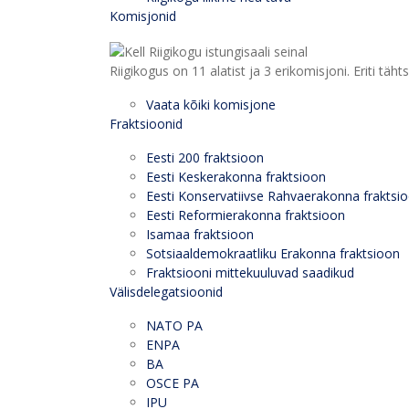
Komisjonid
Riigikogus on 11 alatist ja 3 erikomisjoni. Eriti
Vaata kõiki komisjone
Fraktsioonid
Eesti 200 fraktsioon
Eesti Keskerakonna fraktsioon
Eesti Konservatiivse Rahvaerakonna fraktsi
Eesti Reformierakonna fraktsioon
Isamaa fraktsioon
Sotsiaaldemokraatliku Erakonna fraktsioon
Fraktsiooni mittekuuluvad saadikud
Välisdelegatsioonid
NATO PA
ENPA
BA
OSCE PA
IPU