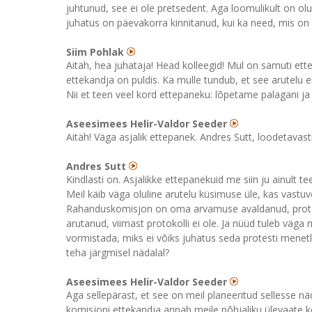
juhtunud, see ei ole pretsedent. Aga loomulikult on olu
juhatus on päevakorra kinnitanud, kui ka need, mis on 
Siim Pohlak
Aitäh, hea juhataja! Head kolleegid! Mul on samuti ett
ettekandja on puldis. Ka mulle tundub, et see arutelu e
Nii et teen veel kord ettepaneku: lõpetame palagani j
Aseesimees Helir-Valdor Seeder
Aitäh! Väga asjalik ettepanek. Andres Sutt, loodetavast
Andres Sutt
Kindlasti on. Asjalikke ettepanekuid me siin ju ainult 
Meil käib väga oluline arutelu küsimuse üle, kas vast
Rahanduskomisjon on oma arvamuse avaldanud, proto
arutanud, viimast protokolli ei ole. Ja nüüd tuleb väga m
vormistada, miks ei võiks juhatus seda protesti menet
teha järgmisel nädalal?
Aseesimees Helir-Valdor Seeder
Aga sellepärast, et see on meil planeeritud sellesse nä
komisjoni ettekandja annab meile põhjaliku ülevaate k