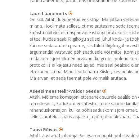
Lauri Läänemets, palun! Kas protseduuriline küsimus?
Lauri Läänemets
On küll. Aitäh, lugupeetud eesistuja! Ma jätkan selles
minna. Hoolimata sellest, et me arutasime seda teemat
kajastu näiteks esmaspäevase istungi protokollis mitt
ei tea, kuidas saab Riigikogu sellisel juhul kodu- ja tö
kui me seda arutelu peame, siis tuleb Riigikogul arves
argumendid vastavad põhiseadusele või mitte. Komisjonis
mida komisjoni liikmed arvavad, kuigi meil polnud komi
protokollis ei kajastu need asjad, mis seal peaksid ol
ettekannet teha. Minu teada härra Kiisler, kes peaks p
Ma arvan, et seda teemat pole võimalik arutada.
Aseesimees Helir-Valdor Seeder
Aitäh! Mõlema komisjoni ettepanek suurele saalile on ol
ma ütlesin –, kodukord ei sätesta. Ja me saame kindlast
rahanduskomisjoni kui ka põhiseaduskomisjoni omalt. N
sellest arutelust päris asjaliku ja põhjaliku ülevaate. Ta
Taavi Rõivas
Aitäh, austatud juhataja! Sellesama punkti põhiseadus