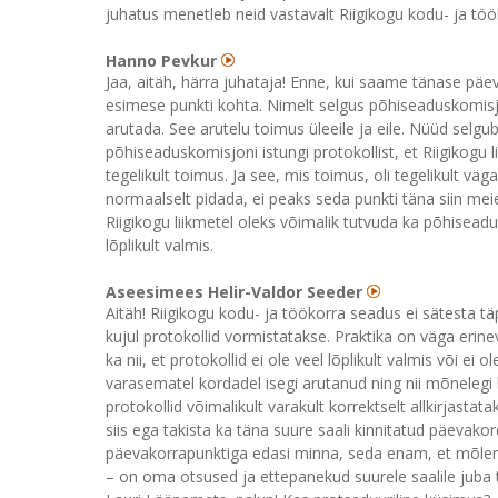
juhatus menetleb neid vastavalt Riigikogu kodu- ja tö
Hanno Pevkur
Jaa, aitäh, härra juhataja! Enne, kui saame tänase p
esimese punkti kohta. Nimelt selgus põhiseaduskomisj
arutada. See arutelu toimus üleeile ja eile. Nüüd selgub
põhiseaduskomisjoni istungi protokollist, et Riigikogu 
tegelikult toimus. Ja see, mis toimus, oli tegelikult väga
normaalselt pidada, ei peaks seda punkti täna siin me
Riigikogu liikmetel oleks võimalik tutvuda ka põhisead
lõplikult valmis.
Aseesimees Helir-Valdor Seeder
Aitäh! Riigikogu kodu- ja töökorra seadus ei sätesta täp
kujul protokollid vormistatakse. Praktika on väga erin
ka nii, et protokollid ei ole veel lõplikult valmis või e
varasematel kordadel isegi arutanud ning nii mõnelegi
protokollid võimalikult varakult korrektselt allkirjastat
siis ega takista ka täna suure saali kinnitatud päevako
päevakorrapunktiga edasi minna, seda enam, et mõlem
– on oma otsused ja ettepanekud suurele saalile juba 