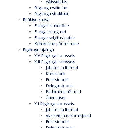
Välissuhtlus
Riigikogu valimine
Riigikogu struktuur
Rääkige kaasa!
Esitage teabenõue
Esitage märgukiri
Esitage selgitustaotlus
Kollektiivne pöördumine
Riigikogu ajalugu
XIV Riigikogu koosseis
XIII Riigikogu koosseis
Juhatus ja liikmed
Komisjonid
Fraktsioonid
Delegatsioonid
Parlamendirühmad
Ühendused
XII Riigikogu koosseis
Juhatus ja liikmed
Alatised ja erikomisjonid
Fraktsioonid
Delegatsioonid