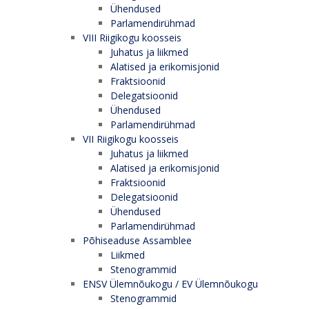
Ühendused
Parlamendirühmad
VIII Riigikogu koosseis
Juhatus ja liikmed
Alatised ja erikomisjonid
Fraktsioonid
Delegatsioonid
Ühendused
Parlamendirühmad
VII Riigikogu koosseis
Juhatus ja liikmed
Alatised ja erikomisjonid
Fraktsioonid
Delegatsioonid
Ühendused
Parlamendirühmad
Põhiseaduse Assamblee
Liikmed
Stenogrammid
ENSV Ülemnõukogu / EV Ülemnõukogu
Stenogrammid