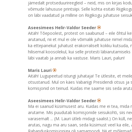
jämedalt protseduurireegleid – neid, mis on kirjas kodu
võimude lahususe printsiipi. Selle kohta esitati Riigik
on läbi vaadatud ja milline on Riigikogu juhatuse seisu
Aseesimees Helir-Valdor Seeder
Aitäh! Tõepoolest, protest on saabunud – eile õhtul kel
arutanud, nii et mul ei ole võimalik juhatuse nimel mid
ka ettepanekut juhatust erakorraliselt kokku kutsuda, 
hilisemal koosolekul, kui selle protesti läbiarutamiseks
läbi vaatab ja annab ka vastuse. Maris Lauri, palun!
Maris Lauri
Aitäh! Lugupeetud istungi juhataja! Te ütlesite, et me
otsustanud. Mul on käes Vabariigi Presidendi otsus ja 
komisjonid on teinud. Kuidas me saame siis seda arut
Aseesimees Helir-Valdor Seeder
Ma ei saanud küsimusest aru. Kuidas me ei tea, mida 
arutame. Mis puudutab komisjonide seisukohti, siis 
varasemalt ... (M. Lauri ütleb midagi saalist.) On küll
arutas, nagu ma aru saan, seda küsimust veel ka eile,
Rahanduskomisjoniga oli samamoodi. Nii et mõlemad 