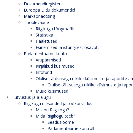
Dokumendiregister
Euroopa Liidu dokumendid
Märksõnaotsing
Tööülevaade
Riigikogu töögraafik
Statistika
Hääletused
Esinemised ja istungitest osavõtt
Parlamentaarne kontroll
Arupärimised
Kirjalikud küsimused
Infotund
Olulise tähtsusega riiklike küsimuste ja raportite ar
Olulise tähtsusega riiklike küsimuste ja rapor
Muud küsimused
Tutvustus ja ajalugu
Riigikogu ülesanded ja töökorraldus
Mis on Riigikogu?
Mida Riigikogu teeb?
Seadusloome
Parlamentaarne kontroll