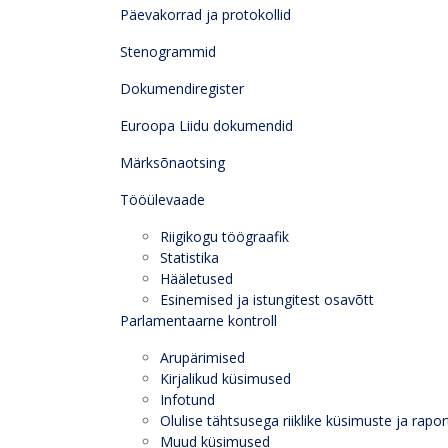
Päevakorrad ja protokollid
Stenogrammid
Dokumendiregister
Euroopa Liidu dokumendid
Märksõnaotsing
Tööülevaade
Riigikogu töögraafik
Statistika
Hääletused
Esinemised ja istungitest osavõtt
Parlamentaarne kontroll
Arupärimised
Kirjalikud küsimused
Infotund
Olulise tähtsusega riiklike küsimuste ja rapor
Muud küsimused