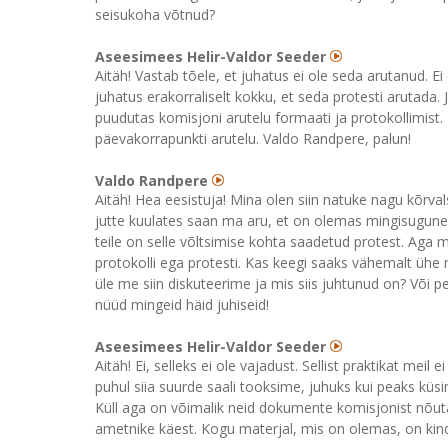
seisukoha võtnud?
Aseesimees Helir-Valdor Seeder
Aitäh! Vastab tõele, et juhatus ei ole seda arutanud. Ei
juhatus erakorraliselt kokku, et seda protesti arutada. 
puudutas komisjoni arutelu formaati ja protokollimist. 
päevakorrapunkti arutelu. Valdo Randpere, palun!
Valdo Randpere
Aitäh! Hea eesistuja! Mina olen siin natuke nagu kõrva
jutte kuulates saan ma aru, et on olemas mingisugune p
teile on selle võltsimise kohta saadetud protest. Aga m
protokolli ega protesti. Kas keegi saaks vähemalt ühe ne
üle me siin diskuteerime ja mis siis juhtunud on? Või
nüüd mingeid häid juhiseid!
Aseesimees Helir-Valdor Seeder
Aitäh! Ei, selleks ei ole vajadust. Sellist praktikat mei
puhul siia suurde saali tooksime, juhuks kui peaks küsim
Küll aga on võimalik neid dokumente komisjonist nõut
ametnike käest. Kogu materjal, mis on olemas, on kindl