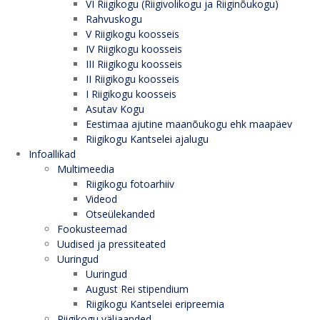
VI Riigikogu (Riigivolikogu ja Riiginõukogu)
Rahvuskogu
V Riigikogu koosseis
IV Riigikogu koosseis
III Riigikogu koosseis
II Riigikogu koosseis
I Riigikogu koosseis
Asutav Kogu
Eestimaa ajutine maanõukogu ehk maapäev
Riigikogu Kantselei ajalugu
Infoallikad
Multimeedia
Riigikogu fotoarhiiv
Videod
Otseülekanded
Fookusteemad
Uudised ja pressiteated
Uuringud
Uuringud
August Rei stipendium
Riigikogu Kantselei eripreemia
Riigikogu väljaanded