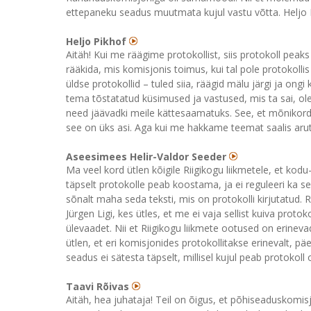
ettepaneku seadus muutmata kujul vastu võtta. Heljo P
Heljo Pikhof
Aitäh! Kui me räägime protokollist, siis protokoll pea
rääkida, mis komisjonis toimus, kui tal pole protokollis 
üldse protokollid – tuled siia, räägid mälu järgi ja ongi
tema tõstatatud küsimused ja vastused, mis ta sai, ole
need jäävadki meile kättesaamatuks. See, et mõnikord ei 
see on üks asi. Aga kui me hakkame teemat saalis aruta
Aseesimees Helir-Valdor Seeder
Ma veel kord ütlen kõigile Riigikogu liikmetele, et kodu
täpselt protokolle peab koostama, ja ei reguleeri ka s
sõnalt maha seda teksti, mis on protokolli kirjutatud.
Jürgen Ligi, kes ütles, et me ei vaja sellist kuiva proto
ülevaadet. Nii et Riigikogu liikmete ootused on erinev
ütlen, et eri komisjonides protokollitakse erinevalt, p
seadus ei sätesta täpselt, millisel kujul peab protokol
Taavi Rõivas
Aitäh, hea juhataja! Teil on õigus, et põhiseaduskomisjo