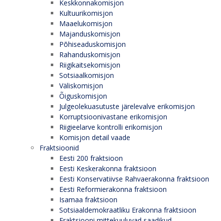
Keskkonnakomisjon
Kultuurikomisjon
Maaelukomisjon
Majanduskomisjon
Põhiseaduskomisjon
Rahanduskomisjon
Riigikaitsekomisjon
Sotsiaalkomisjon
Väliskomisjon
Õiguskomisjon
Julgeolekuasutuste järelevalve erikomisjon
Korruptsioonivastane erikomisjon
Riigieelarve kontrolli erikomisjon
Komisjon detail vaade
Fraktsioonid
Eesti 200 fraktsioon
Eesti Keskerakonna fraktsioon
Eesti Konservatiivse Rahvaerakonna fraktsioon
Eesti Reformierakonna fraktsioon
Isamaa fraktsioon
Sotsiaaldemokraatliku Erakonna fraktsioon
Fraktsiooni mittekuuluvad saadikud