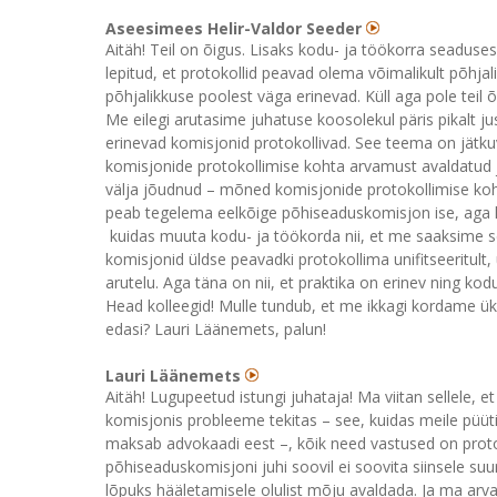
Aseesimees Helir-Valdor Seeder
Aitäh! Teil on õigus. Lisaks kodu- ja töökorra seadus
lepitud, et protokollid peavad olema võimalikult põhjal
põhjalikkuse poolest väga erinevad. Küll aga pole teil 
Me eilegi arutasime juhatuse koosolekul päris pikalt ju
erinevad komisjonid protokollivad. See teema on jätku
komisjonide protokollimise kohta arvamust avaldatud j
välja jõudnud – mõned komisjonide protokollimise koht
peab tegelema eelkõige põhiseaduskomisjon ise, aga ka
kuidas muuta kodu- ja töökorda nii, et me saaksime s
komisjonid üldse peavadki protokollima unifitseeritul
arutelu. Aga täna on nii, et praktika on erinev ning kod
Head kolleegid! Mulle tundub, et me ikkagi kordame ük
edasi? Lauri Läänemets, palun!
Lauri Läänemets
Aitäh! Lugupeetud istungi juhataja! Ma viitan sellele, e
komisjonis probleeme tekitas – see, kuidas meile püüti
maksab advokaadi eest –, kõik need vastused on protokoll
põhiseaduskomisjoni juhi soovil ei soovita siinsele su
lõpuks hääletamisele olulist mõju avaldada. Ja ma arva