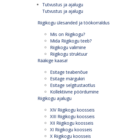
Tutvustus ja ajalugu
Tutvustus ja ajalugu
Riigikogu ülesanded ja töökorraldus
Mis on Riigikogu?
Mida Riigikogu teeb?
Riigikogu valimine
Riigikogu struktuur
Rääkige kaasa!
Esitage teabenõue
Esitage märgukiri
Esitage selgitustaotlus
Kollektiivne pöördumine
Riigikogu ajalugu
XIV Riigikogu koosseis
XIII Riigikogu koosseis
XII Riigikogu koosseis
XI Riigikogu koosseis
X Riigikogu koosseis