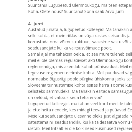
Suur tänu! Lugupeetud Ülemnõukogu, ma teen ettepanek
Koha. Olete nõus? Suur tänu! Sõna saab Arvo Junti.
A. Junti
Austatud juhataja, lugupeetud kolleegid! Ma tahaksin
selle kohta, et meie riiklus on väga raskes seisundis j
korrastada oma võimustruktuuri, saaksime vastu võtta s
seadusandjate kui ka valitsusvõimude poolt.
Samal ajal ma tahaksin öelda, et see mure tuleneb sel
meil ei ole olemas regulatiivset akti Ülemnõukogu k
reglemendiga, mis asendab kohati põhiseadust. Meil e
tegevuse reglementeerimise kohta. Meil puuduvad väga
normaalse õigusriigi poole pürgiva ühiskonna jaoks tarv
Sloveenia tunnustamise kohta esitas härra Toome küsim
sellisteks sammudeks. Ma tahaksin esitada samasuguse
on öeldud, et valitsus seda teha ei või?
Lugupeetud kolleegid, ma tahan veel kord meelde tuletada
ja ette heita nendele, kes midagi teevad ja püüavad Eesti 
Meie kui seadusandjate ülesanne oleks just algatada re
sätestama nii seadusandliku kui ka täidesaatva võimu v
ületab. Meil lihtsalt ei ole kõik need küsimused regulee