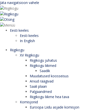
Jäta navigatsioon vahele
Eesti keeles
Eesti keeles
In English
Riigikogu
XV Riigikogu
Riigikogu juhatus
Riigikogu liikmed
Saadik
Muudatused koosseisus
Arvud räägivad
Saali plaan
Palgaandmed
Riigikogu liikme hea tava
Komisjonid
Euroopa Liidu asjade komisjon