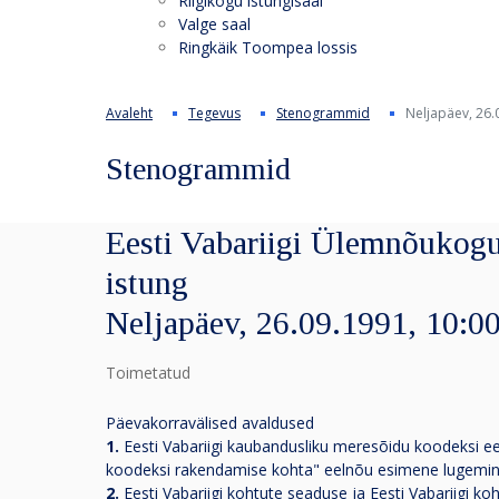
Riigikogu istungisaal
Valge saal
Ringkäik Toompea lossis
Avaleht
Tegevus
Stenogrammid
Neljapäev, 26.
Stenogrammid
Eesti Vabariigi Ülemnõukogu
istung
Neljapäev, 26.09.1991, 10:0
Toimetatud
Päevakorravälised avaldused
1.
Eesti Vabariigi kaubandusliku meresõidu koodeksi ee
koodeksi rakendamise kohta" eelnõu esimene lugemi
2.
Eesti Vabariigi kohtute seaduse ja Eesti Vabariigi k