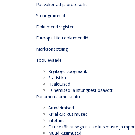
Päevakorrad ja protokollid
Stenogrammid
Dokumendiregister
Euroopa Liidu dokumendid
Märksõnaotsing
Tööülevaade
Riigikogu töögraafik
Statistika
Hääletused
Esinemised ja istungitest osavõtt
Parlamentaarne kontroll
Arupärimised
Kirjalikud küsimused
Infotund
Olulise tähtsusega riiklike küsimuste ja rapor
Muud küsimused