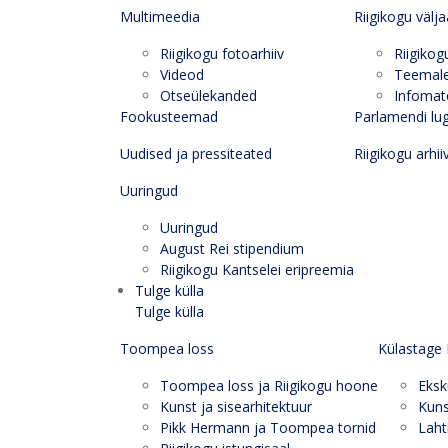
Multimeedia
Riigikogu välj
Riigikogu fotoarhiiv
Riigikog
Videod
Teemal
Otseülekanded
Infomate
Fookusteemad
Parlamendi lu
Uudised ja pressiteated
Riigikogu arhii
Uuringud
Uuringud
August Rei stipendium
Riigikogu Kantselei eripreemia
Tulge külla
Tulge külla
Toompea loss
Külastage 
Toompea loss ja Riigikogu hoone
Eksk
Kunst ja sisearhitektuur
Kuns
Pikk Hermann ja Toompea tornid
Laht