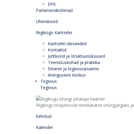
EPK
Parlamendirühmad
Ühendused
Riigikogu Kantselei
Kantselei ülesanded
Kontaktid
Juhtkond ja struktuuriüksused
Teenistuskohad ja praktika
Eelarve ja tegevusaruanne
Arenguseire Keskus
Tegevus
Tegevus
Riigikogu tööperioodi nimetatakse istungjärguks ja 
Eelnõud
Kalender