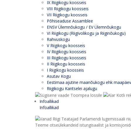
IX Riigikogu koosseis
VIII Riigikogu koosseis
VII Riigikogu koosseis
Põhiseaduse Assamblee
ENSV Ülemnõukogu / EV Ülemnõukogu
VI Riigikogu (Riigivolikogu ja Riiginõukogu)
Rahvuskogu
V Riigikogu koosseis
IV Riigikogu koosseis
III Riigikogu koosseis
II Riigikogu koosseis
I Riigikogu koosseis
Asutav Kogu
Eestimaa ajutine maanõukogu ehk maapäe
Riigikogu Kantselei ajalugu
Infoallikad
Infoallikad
Teeme otseülekandeid istungisaalist ja komisjonide 