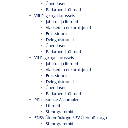
Ühendused
Parlamendirühmad
VIII Riigikogu koosseis
Juhatus ja liikmed
Alatised ja erikomisjonid
Fraktsioonid
Delegatsioonid
Ühendused
Parlamendirühmad
VII Riigikogu koosseis
Juhatus ja liikmed
Alatised ja erikomisjonid
Fraktsioonid
Delegatsioonid
Ühendused
Parlamendirühmad
Põhiseaduse Assamblee
Liikmed
Stenogrammid
ENSV Ülemnõukogu / EV Ülemnõukogu
Stenogrammid