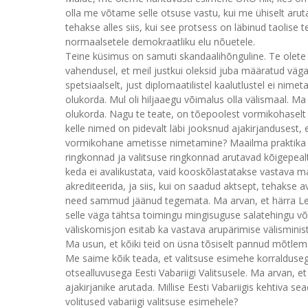
olla me võtame selle otsuse vastu, kui me ühiselt arut
tehakse alles siis, kui see protsess on läbinud taolise 
normaalsetele demokraatliku elu nõuetele.
Teine küsimus on samuti skandaalihõnguline. Te olete k
vahendusel, et meil justkui oleksid juba määratud v
spetsiaalselt, just diplomaatilistel kaalutlustel ei nim
olukorda. Mul oli hiljaaegu võimalus olla välismaal. Ma
olukorda. Nagu te teate, on tõepoolest vormikohaselt
kelle nimed on pidevalt läbi jooksnud ajakirjandusest,
vormikohane ametisse nimetamine? Maailma praktika näe
ringkonnad ja valitsuse ringkonnad arutavad kõigepealt ü
keda ei avalikustata, vaid kooskõlastatakse vastava ma
akrediteerida, ja siis, kui on saadud aktsept, tehakse a
need sammud jäänud tegemata. Ma arvan, et härra Len
selle väga tähtsa toimingu mingisuguse salatehingu või
väliskomisjon esitab ka vastava arupärimise välisminist
Ma usun, et kõiki teid on üsna tõsiselt pannud mõtlema 
Me saime kõik teada, et valitsuse esimehe korraldusega
otsealluvusega Eesti Vabariigi Valitsusele. Ma arvan, et
ajakirjanike arutada. Millise Eesti Vabariigis kehtiva se
volitused vabariigi valitsuse esimehele?