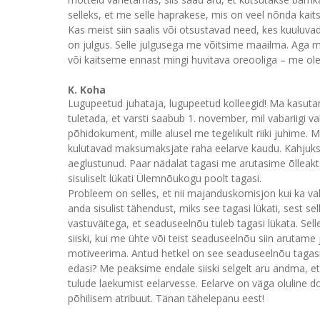
selleks, et me selle haprakese, mis on veel nõnda kaitse
Kas meist siin saalis või otsustavad need, kes kuuluva
on julgus. Selle julgusega me võitsime maailma. Aga m
või kaitseme ennast mingi huvitava oreooliga – me ol
K. Koha
Lugupeetud juhataja, lugupeetud kolleegid! Ma kasuta
tuletada, et varsti saabub 1. november, mil vabariigi v
põhidokument, mille alusel me tegelikult riiki juhime. M
kulutavad maksumaksjate raha eelarve kaudu. Kahjuks
aeglustunud. Paar nädalat tagasi me arutasime õlleakts
sisuliselt lükati Ülemnõukogu poolt tagasi.
Probleem on selles, et nii majanduskomisjon kui ka val
anda sisulist tähendust, miks see tagasi lükati, sest se
vastuväitega, et seaduseelnõu tuleb tagasi lükata. Sell
siiski, kui me ühte või teist seaduseelnõu siin arutam
motiveerima. Antud hetkel on see seaduseelnõu tagasi 
edasi? Me peaksime endale siiski selgelt aru andma, 
tulude laekumist eelarvesse. Eelarve on väga oluline 
põhilisem atribuut. Tänan tähelepanu eest!