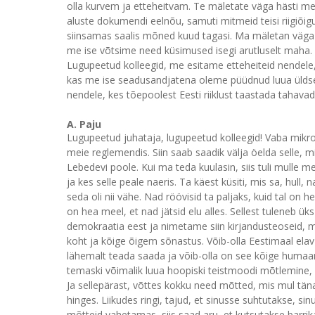
olla kurvem ja etteheitvam. Te mäletate väga hästi mei
aluste dokumendi eelnõu, samuti mitmeid teisi riigiõ
siinsamas saalis mõned kuud tagasi. Ma mäletan väga 
me ise võtsime need küsimused isegi arutluselt maha.
Lugupeetud kolleegid, me esitame etteheiteid nendele
kas me ise seadusandjatena oleme püüdnud luua üldse s
nendele, kes tõepoolest Eesti riiklust taastada tahavad.
A. Paju
Lugupeetud juhataja, lugupeetud kolleegid! Vaba mikr
meie reglemendis. Siin saab saadik välja öelda selle
Lebedevi poole. Kui ma teda kuulasin, siis tuli mulle 
ja kes selle peale naeris. Ta käest küsiti, mis sa, hull,
seda oli nii vähe. Nad röövisid ta paljaks, kuid tal on h
on hea meel, et nad jätsid elu alles. Sellest tuleneb ü
demokraatia eest ja nimetame siin kirjandusteoseid, mi
koht ja kõige õigem sõnastus. Võib-olla Eestimaal elav
lähemalt teada saada ja võib-olla on see kõige humaa
temaski võimalik luua hoopiski teistmoodi mõtlemine, v
Ja sellepärast, võttes kokku need mõtted, mis mul tän
hinges. Liikudes ringi, tajud, et sinusse suhtutakse, 
mõtteid vahetamas, siis saad aru, et kutsutakse barri