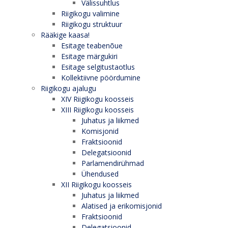
Välissuhtlus
Riigikogu valimine
Riigikogu struktuur
Rääkige kaasa!
Esitage teabenõue
Esitage märgukiri
Esitage selgitustaotlus
Kollektiivne pöördumine
Riigikogu ajalugu
XIV Riigikogu koosseis
XIII Riigikogu koosseis
Juhatus ja liikmed
Komisjonid
Fraktsioonid
Delegatsioonid
Parlamendirühmad
Ühendused
XII Riigikogu koosseis
Juhatus ja liikmed
Alatised ja erikomisjonid
Fraktsioonid
Delegatsioonid