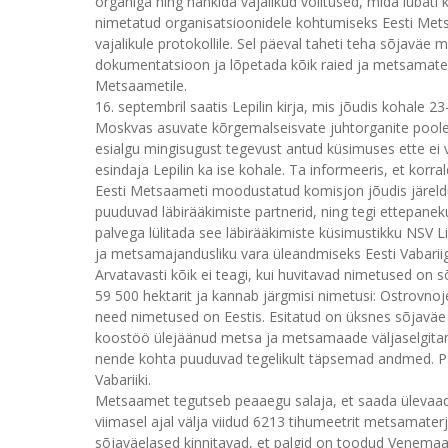
organiga ning hankida vajalikud volitused, mida lubati 
nimetatud organisatsioonidele kohtumiseks Eesti Metsa
vajalikule protokollile. Sel päeval taheti teha sõjavä
dokumentatsioon ja lõpetada kõik raied ja metsamaterj
Metsaametile.
16. septembril saatis Lepilin kirja, mis jõudis kohale 2
Moskvas asuvate kõrgemalseisvate juhtorganite poole. 
esialgu mingisugust tegevust antud küsimuses ette ei
esindaja Lepilin ka ise kohale. Ta informeeris, et korr
Eesti Metsaameti moodustatud komisjon jõudis järeldus
puuduvad läbirääkimiste partnerid, ning tegi ettepane
palvega lülitada see läbirääkimiste küsimustikku NSV
ja metsamajandusliku vara üleandmiseks Eesti Vabariig
Arvatavasti kõik ei teagi, kui huvitavad nimetused o
59 500 hektarit ja kannab järgmisi nimetusi: Ostrovnoj
need nimetused on Eestis. Esitatud on üksnes sõjavä
koostöö ülejäänud metsa ja metsamaade väljaselgitam
nende kohta puuduvad tegelikult täpsemad andmed. Paista
Vabariiki.
Metsaamet tegutseb peaaegu salaja, et saada ülevaadet
viimasel ajal välja viidud 6213 tihumeetrit metsamaterja
sõjaväelased kinnitavad, et palgid on toodud Venemaa