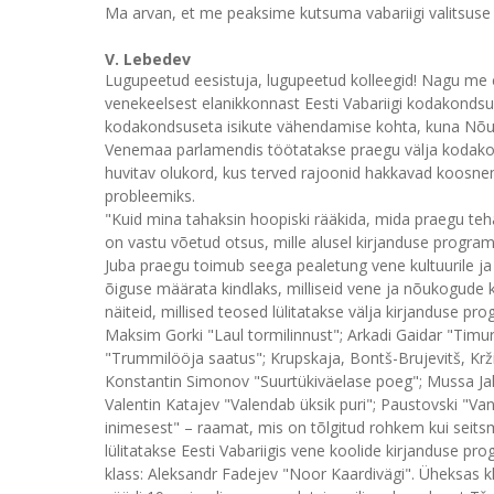
Ma arvan, et me peaksime kutsuma vabariigi valitsuse 
V. Lebedev
Lugupeetud eesistuja, lugupeetud kolleegid! Nagu me 
venekeelsest elanikkonnast Eesti Vabariigi kodakonds
kodakondsuseta isikute vähendamise kohta, kuna Nõuko
Venemaa parlamendis töötatakse praegu välja kodakond
huvitav olukord, kus terved rajoonid hakkavad koos
probleemiks.
"Kuid mina tahaksin hoopiski rääkida, mida praegu teh
on vastu võetud otsus, mille alusel kirjanduse programm
Juba praegu toimub seega pealetung vene kultuurile ja
õiguse määrata kindlaks, milliseid vene ja nõukogude
näiteid, millised teosed lülitatakse välja kirjanduse pr
Maksim Gorki "Laul tormilinnust"; Arkadi Gaidar "Timu
"Trummilööja saatus"; Krupskaja, Bontš-Brujevitš, Krži
Konstantin Simonov "Suurtükiväelase poeg"; Mussa Jalil
Valentin Katajev "Valendab üksik puri"; Paustovski "Vana
inimesest" – raamat, mis on tõlgitud rohkem kui seits
lülitatakse Eesti Vabariigis vene koolide kirjanduse pr
klass: Aleksandr Fadejev "Noor Kaardivägi". Üheksas kl