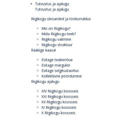
Tutvustus ja ajalugu
Tutvustus ja ajalugu
Riigikogu ülesanded ja töökorraldus
Mis on Riigikogu?
Mida Riigikogu teeb?
Riigikogu valimine
Riigikogu struktuur
Rääkige kaasa!
Esitage teabenõue
Esitage märgukiri
Esitage selgitustaotlus
Kollektiivne pöördumine
Riigikogu ajalugu
XIV Riigikogu koosseis
XIII Riigikogu koosseis
XII Riigikogu koosseis
XI Riigikogu koosseis
X Riigikogu koosseis