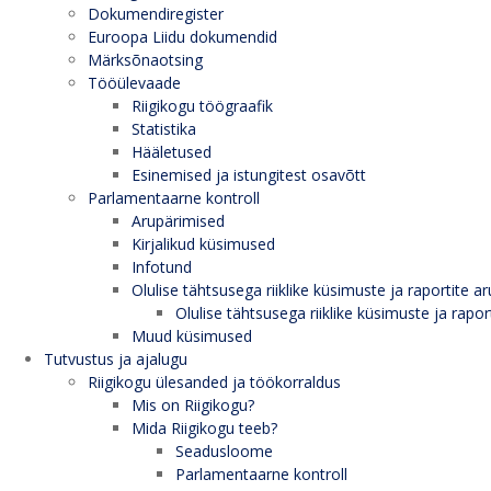
Dokumendiregister
Euroopa Liidu dokumendid
Märksõnaotsing
Tööülevaade
Riigikogu töögraafik
Statistika
Hääletused
Esinemised ja istungitest osavõtt
Parlamentaarne kontroll
Arupärimised
Kirjalikud küsimused
Infotund
Olulise tähtsusega riiklike küsimuste ja raportite ar
Olulise tähtsusega riiklike küsimuste ja rapor
Muud küsimused
Tutvustus ja ajalugu
Riigikogu ülesanded ja töökorraldus
Mis on Riigikogu?
Mida Riigikogu teeb?
Seadusloome
Parlamentaarne kontroll