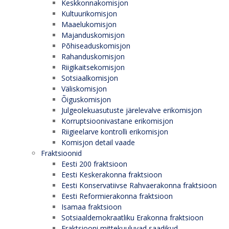
Keskkonnakomisjon
Kultuurikomisjon
Maaelukomisjon
Majanduskomisjon
Põhiseaduskomisjon
Rahanduskomisjon
Riigikaitsekomisjon
Sotsiaalkomisjon
Väliskomisjon
Õiguskomisjon
Julgeolekuasutuste järelevalve erikomisjon
Korruptsioonivastane erikomisjon
Riigieelarve kontrolli erikomisjon
Komisjon detail vaade
Fraktsioonid
Eesti 200 fraktsioon
Eesti Keskerakonna fraktsioon
Eesti Konservatiivse Rahvaerakonna fraktsioon
Eesti Reformierakonna fraktsioon
Isamaa fraktsioon
Sotsiaaldemokraatliku Erakonna fraktsioon
Fraktsiooni mittekuuluvad saadikud