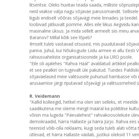
litsentse. Oleks huvitav teada saada, milliste sõpruslep
neid viiakse välja nagu sõjaväe pärusomandit. Sellisel
liigub endiselt võõras sõjavägi meie linnades ja teedel
loobivad jätkuvalt pomme. Alles eile liikus Aegviidu k
masinaline üksus. Ja mida sellelt armeelt siis minu arv
Baranov? Millal kõik see lõpeb?
Ilmselt tuleb vastavad otsused, mis puudutavad sõjaväe 
panna. Juhul, kui Nõukogude Liidu armee ei allu Eesti V
rahvusvaheliste organisatsioonide ja ka ÜRO poole.
"Eile oli ajalehes "Rahva Hääl" avaldatud artikkel peal
et see pealkiri on tugevalt üle pakutud. Tundes Paldiski
sõjaväelased meie valitsusele puhunud hambasse või
arusaamise järgi riputavad sõjavägi ja valitsusmehed üh
R. Veidemann
"Kallid kolleegid, hetkel ma olen siin selleks, et meel
saadikutena me oleme mingil määral ka poliitilise kul
võisin ma lugeda "Päevalehest" rahvakoosolekute üleva
demokraadid, härra Hallaste ja härra Jürjo. Rahva ees esi
teenisid võib-olla reklaami, kuigi seda tuleb alati v
ütlevad, et härra Hallaste väidab, justkui oleksid 11 