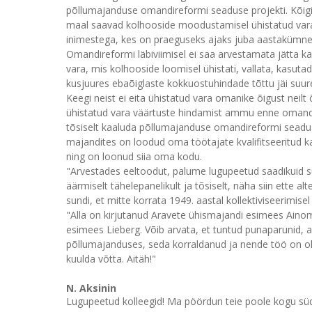
põllumajanduse omandireformi seaduse projekti. Kõigi
maal saavad kolhooside moodustamisel ühistatud vara
inimestega, kes on praeguseks ajaks juba aastakümneid
Omandireformi läbiviimisel ei saa arvestamata jätta ka
vara, mis kolhooside loomisel ühistati, vallata, kasuta
kusjuures ebaõiglaste kokkuostuhindade tõttu jäi suu
Keegi neist ei eita ühistatud vara omanike õigust neil
ühistatud vara väärtuste hindamist ammu enne omand
tõsiselt kaaluda põllumajanduse omandireformi seadu
majandites on loodud oma töötajate kvalifitseeritud 
ning on loonud siia oma kodu.
"Arvestades eeltoodut, palume lugupeetud saadikuid
äärmiselt tähelepanelikult ja tõsiselt, näha siin ette 
sundi, et mitte korrata 1949. aastal kollektiviseerimisel
"Alla on kirjutanud Aravete ühismajandi esimees Aino
esimees Lieberg. Võib arvata, et tuntud punaparunid,
põllumajanduses, seda korraldanud ja nende töö on oln
kuulda võtta. Aitäh!"
N. Aksinin
Lugupeetud kolleegid! Ma pöördun teie poole kogu süd