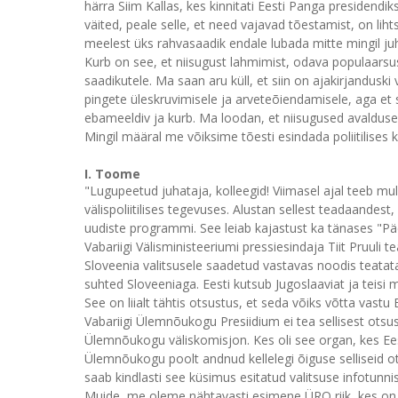
härra Siim Kallas, kes kinnitati Eesti Panga presidend
väited, peale selle, et need vajavad tõestamist, on li
meelest üks rahvasaadik endale lubada mitte mingil juhu
Kurb on see, et niisugust lahmimist, odava populaarsu
saadikutele. Ma saan aru küll, et siin on ajakirjandusk
pingete üleskruvimisele ja arveteõiendamisele, aga et 
ebameeldiv ja kurb. Ma loodan, et niisugused avaldused 
Mingil määral me võiksime tõesti esindada poliitilises ku
I. Toome
"Lugupeetud juhataja, kolleegid! Viimasel ajal teeb m
välispoliitilises tegevuses. Alustan sellest teadaandest,
uudiste programmi. See leiab kajastust ka tänases "Päe
Vabariigi Välisministeeriumi pressiesindaja Tiit Pruuli 
Sloveenia valitsusele saadetud vastavas noodis teatata
suhted Sloveeniaga. Eesti kutsub Jugoslaaviat ja teisi 
See on liialt tähtis otsustus, et seda võiks võtta vastu
Vabariigi Ülemnõukogu Presiidium ei tea sellisest otsust
Ülemnõukogu väliskomisjon. Kes oli see organ, kes Ee
Ülemnõukogu poolt andnud kellelegi õiguse selliseid ot
saab kindlasti see küsimus esitatud valitsuse infotunnis 
Muide, me oleme nähtavasti esimene ÜRO riik, kes on t