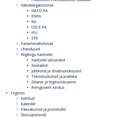
Välisdelegatsioonid
NATO PA
ENPA
BA
OSCE PA
IPU
EPK
Parlamendirühmad
Ühendused
Riigikogu Kantselei
Kantselei ülesanded
Kontaktid
Juhtkond ja struktuuriüksused
Teenistuskohad ja praktika
Eelarve ja tegevusaruanne
Arenguseire Keskus
Tegevus
Eelnõud
Kalender
Päevakorrad ja protokollid
Stenogrammid