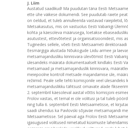
J. Liim
Austatud saadikud! Ma puudutan täna Eesti Metsaameti
ette ühe väikese dokumendi. See puudutab raiete pea
on öeldud, et tuleb annulleerida vastavad raiepiletid, 
Metsakasutus, mis on vastuolus Eesti Vabariigi Üle
kohta ja käesoleva määrusega, loetakse ebaseaduslikuk
asutustest, ettevõtetest ja organisatsioonidest, mis asu
Tuginedes sellele, võeti Eesti Metsaameti direktoraadi 
Eesmärgiga alustada Nõukogude Liidu armee ja laeva
metsamajandusliku kinnisvara ülevõtmist Eesti Vabarii
ülesandeks määrata dokumentaalselt kindlaks Eesti Vab
metsamaad ja metsamajanduslik kinnisvara, määratle
meiepoolne kontroll metsade majandamise üle, määra
režiimid. Peale selle tehti komisjonile veel ülesandek
metsamajanduslikku tähtsust omavate alade fikseerim
2. septembril käesoleval aastal võttis komisjoni esi
Frolov vastas, et temal ei ole volitusi ja tal tuleb pö
ning tulla 6. septembril Eesti Metsaametisse, et kirjuta
saadi ühendus ka Pavlovski sõjaväe metsamajandi metsa
Metsaametisse. Sel päeval aga Frolov Eesti Metsaametis
igasugused volitused nimetatud küsimuste lahendamis