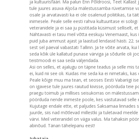
ja kultuurisfääri. Ma palun Enn Põldroosi, Teet Kallast
tule juures asuva Aljoša mälestussamba rüvetamise vand
osale ja arvatavasti ka ei ole osalenud poliitikas, ta t
inimesele. Peale selle eesti rahva kultuuritase ei sobig
veteranidele ja ei saa ju püstitada küsimust sellisel
Nähtavasti ei tasu meil võtta eeskuju Venemaast, kus 
puid juba ammust ajast ja laastud lendasid hästi. 22. 
sest sel päeval vabastati Tallinn. Ja te võite arvata, 
seda kõik üle kallatud punase värviga ja sõdurile oli 
teistmoodi ei saa seda väljendada.
Asi on selles, et ajalugu on täpne teadus ja selle mis
ei, kuid nii see oli. Kuidas me seda ka ei nimetaks, ka
Peale kõige muu ma tean, et seoses Eesti Vabariigi is
on igavese tule juures raiutud kivisse, pöörduda teie p
praegu toimub ja millises seisukorras on mälestussam
pöörduda nende inimeste poole, kes vastutavad selle ee
Kujutage endale ette, et paljudes Saksamaa linnades
juurde, siis nad mõtlevad millestki ja tuletavad meelde
värvi. Meil veteranidel on väga valus. Ma tahaksin pöör
abinõud. Tänan tähelepanu eest!
Juhataja