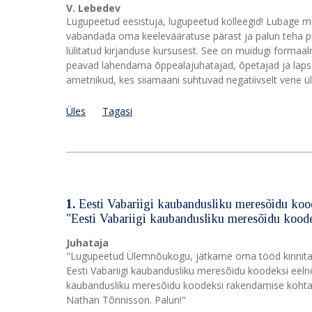
V. Lebedev
Lugupeetud eesistuja, lugupeetud kolleegid! Lubage mu
vabandada oma keelevääratuse pärast ja palun teha pro
lülitatud kirjanduse kursusest. See on muidugi formaaln
peavad lahendama õppealajuhatajad, õpetajad ja lapse
ametnikud, kes siiamaani suhtuvad negatiivselt vene ü
Üles
Tagasi
1.
Eesti Vabariigi kaubandusliku meresõidu koo
"Eesti Vabariigi kaubandusliku meresõidu kood
Juhataja
"Lugupeetud Ülemnõukogu, jätkame oma tööd kinnitatu
Eesti Vabariigi kaubandusliku meresõidu koodeksi eeln
kaubandusliku meresõidu koodeksi rakendamise kohta
Nathan Tõnnisson. Palun!"