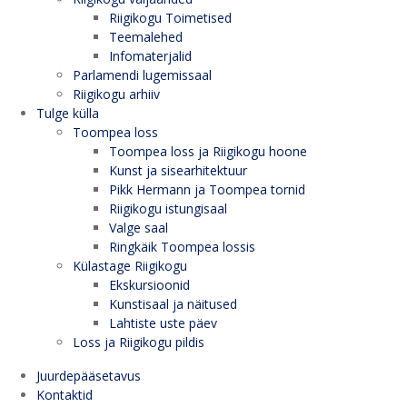
Riigikogu Toimetised
Teemalehed
Infomaterjalid
Parlamendi lugemissaal
Riigikogu arhiiv
Tulge külla
Toompea loss
Toompea loss ja Riigikogu hoone
Kunst ja sisearhitektuur
Pikk Hermann ja Toompea tornid
Riigikogu istungisaal
Valge saal
Ringkäik Toompea lossis
Külastage Riigikogu
Ekskursioonid
Kunstisaal ja näitused
Lahtiste uste päev
Loss ja Riigikogu pildis
Juurdepääsetavus
Kontaktid