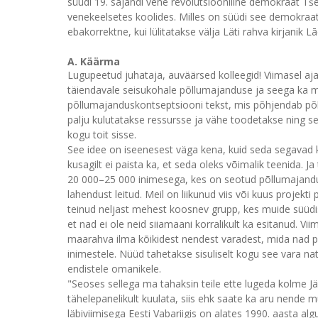
süüdi 19. sajandi vene revolutsiooniline demokraat Tše
venekeelsetes koolides. Milles on süüdi see demokraat 
ebakorrektne, kui lülitatakse välja Läti rahva kirjanik
A. Käärma
Lugupeetud juhataja, auväärsed kolleegid! Viimasel aj
täiendavale seisukohale põllumajanduse ja seega ka m
põllumajanduskontseptsiooni tekst, mis põhjendab põllu
palju kulutatakse ressursse ja vähe toodetakse ning see
kogu toit sisse.
See idee on iseenesest väga kena, kuid seda segavad kaks
kusagilt ei paista ka, et seda oleks võimalik teenida. 
20 000–25 000 inimesega, kes on seotud põllumajandus
lahendust leitud. Meil on liikunud viis või kuus proje
teinud neljast mehest koosnev grupp, kes muide süüdist
et nad ei ole neid siiamaani korralikult ka esitanud. Vii
maarahva ilma kõikidest nendest varadest, mida nad pra
inimestele. Nüüd tahetakse sisuliselt kogu see vara na
endistele omanikele.
"Seoses sellega ma tahaksin teile ette lugeda kolme J
tähelepanelikult kuulata, siis ehk saate ka aru nende 
läbiviimisega Eesti Vabariigis on alates 1990. aasta al