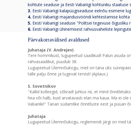
kohtute seaduse ja Eesti Vabariigi kohtuniku staatus
3.
Eesti Vabariigi kalapüügiseaduse eelnõu esimene l
4.
Eesti Vabariigi majandusvööndi kehtestamise kohta
5.
Eesti Vabariigi seaduse "Politsei tegevuse õigusli
6.
Eesti Vabariigi ühinemisest rahvusvaheliste lepingut
Päevakorravälised avaldused
Juhataja (V. Andrejev)
Tere hommikust, lugupeetud saadikud! Palun asuda om
rahvasaadikut, puudub 38.
Lugupeetud Ülemnõukogu, meil on täna üks sünnipäeva
talle palju õnne ja tugevat tervist! (Aplaus.)
S. Sovetnikov
"Kallid kolleegid, sõbrad! Juhtus nii, et mind õnnitletak
hea või halb, kuid arvatavasti elan ma kaua. Ma ei ole
Vabariiki!" Tänan südamlike õnnitluste eest ja püüan õi
Juhataja
Lugupeetud Ülemnõukogu, reglemendi järgi on meil täna