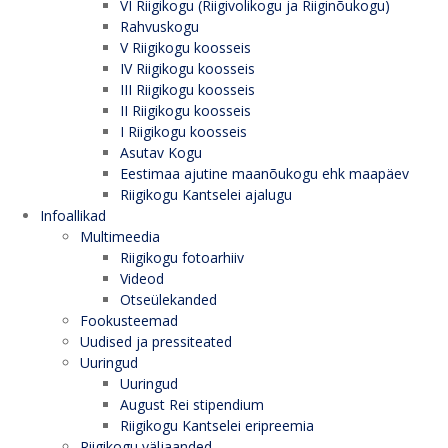
VI Riigikogu (Riigivolikogu ja Riiginõukogu)
Rahvuskogu
V Riigikogu koosseis
IV Riigikogu koosseis
III Riigikogu koosseis
II Riigikogu koosseis
I Riigikogu koosseis
Asutav Kogu
Eestimaa ajutine maanõukogu ehk maapäev
Riigikogu Kantselei ajalugu
Infoallikad
Multimeedia
Riigikogu fotoarhiiv
Videod
Otseülekanded
Fookusteemad
Uudised ja pressiteated
Uuringud
Uuringud
August Rei stipendium
Riigikogu Kantselei eripreemia
Riigikogu väljaanded