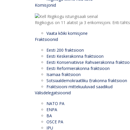
Komisjonid
Riigikogus on 11 alatist ja 3 erikomisjoni. Eriti
Vaata kõiki komisjone
Fraktsioonid
Eesti 200 fraktsioon
Eesti Keskerakonna fraktsioon
Eesti Konservatiivse Rahvaerakonna fraktsi
Eesti Reformierakonna fraktsioon
Isamaa fraktsioon
Sotsiaaldemokraatliku Erakonna fraktsioon
Fraktsiooni mittekuuluvad saadikud
Välisdelegatsioonid
NATO PA
ENPA
BA
OSCE PA
IPU