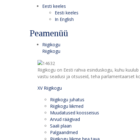
Eesti keeles
Eesti keeles
In English
Peamenüü
Riigikogu
Riigikogu
Riigikogu on Eesti rahva esinduskogu, kuhu kuulub 
vastu seadusi ja otsuseid, teha parlamentaarset kon
XV Riigikogu
Riigikogu juhatus
Riigikogu liikmed
Muudatused koosseisus
Arvud räägivad
Saali plaan
Palgaandmed
Riigikogu liikme hea tava