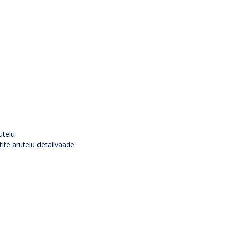
utelu
tite arutelu detailvaade