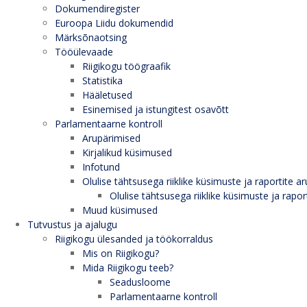
Dokumendiregister
Euroopa Liidu dokumendid
Märksõnaotsing
Tööülevaade
Riigikogu töögraafik
Statistika
Hääletused
Esinemised ja istungitest osavõtt
Parlamentaarne kontroll
Arupärimised
Kirjalikud küsimused
Infotund
Olulise tähtsusega riiklike küsimuste ja raportite ar
Olulise tähtsusega riiklike küsimuste ja rapor
Muud küsimused
Tutvustus ja ajalugu
Riigikogu ülesanded ja töökorraldus
Mis on Riigikogu?
Mida Riigikogu teeb?
Seadusloome
Parlamentaarne kontroll