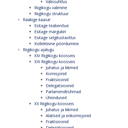
Välissuhtlus
Riigikogu valimine
Riigikogu struktuur
Rääkige kaasa!
Esitage teabenõue
Esitage märgukiri
Esitage selgitustaotlus
Kollektiivne pöördumine
Riigikogu ajalugu
XIV Riigikogu koosseis
XIII Riigikogu koosseis
Juhatus ja liikmed
Komisjonid
Fraktsioonid
Delegatsioonid
Parlamendirühmad
Ühendused
XII Riigikogu koosseis
Juhatus ja liikmed
Alatised ja erikomisjonid
Fraktsioonid
Delegatsioonid