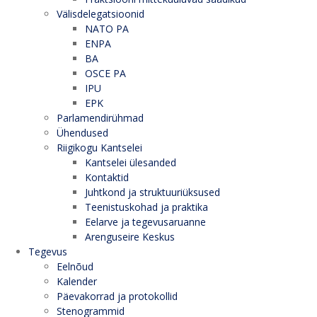
Välisdelegatsioonid
NATO PA
ENPA
BA
OSCE PA
IPU
EPK
Parlamendirühmad
Ühendused
Riigikogu Kantselei
Kantselei ülesanded
Kontaktid
Juhtkond ja struktuuriüksused
Teenistuskohad ja praktika
Eelarve ja tegevusaruanne
Arenguseire Keskus
Tegevus
Eelnõud
Kalender
Päevakorrad ja protokollid
Stenogrammid