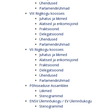
Ühendused
Parlamendirühmad
VIII Riigikogu koosseis
Juhatus ja liikmed
Alatised ja erikomisjonid
Fraktsioonid
Delegatsioonid
Ühendused
Parlamendirühmad
VII Riigikogu koosseis
Juhatus ja liikmed
Alatised ja erikomisjonid
Fraktsioonid
Delegatsioonid
Ühendused
Parlamendirühmad
Põhiseaduse Assamblee
Liikmed
Stenogrammid
ENSV Ülemnõukogu / EV Ülemnõukogu
Stenogrammid