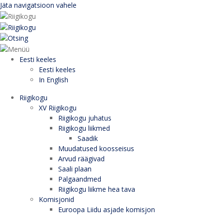
Jäta navigatsioon vahele
Eesti keeles
Eesti keeles
In English
Riigikogu
XV Riigikogu
Riigikogu juhatus
Riigikogu liikmed
Saadik
Muudatused koosseisus
Arvud räägivad
Saali plaan
Palgaandmed
Riigikogu liikme hea tava
Komisjonid
Euroopa Liidu asjade komisjon