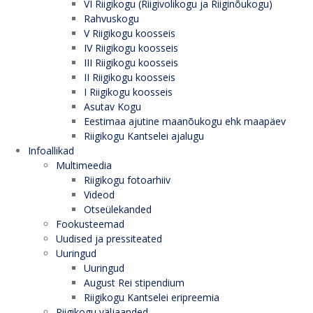
VI Riigikogu (Riigivolikogu ja Riiginõukogu)
Rahvuskogu
V Riigikogu koosseis
IV Riigikogu koosseis
III Riigikogu koosseis
II Riigikogu koosseis
I Riigikogu koosseis
Asutav Kogu
Eestimaa ajutine maanõukogu ehk maapäev
Riigikogu Kantselei ajalugu
Infoallikad
Multimeedia
Riigikogu fotoarhiiv
Videod
Otseülekanded
Fookusteemad
Uudised ja pressiteated
Uuringud
Uuringud
August Rei stipendium
Riigikogu Kantselei eripreemia
Riigikogu väljaanded