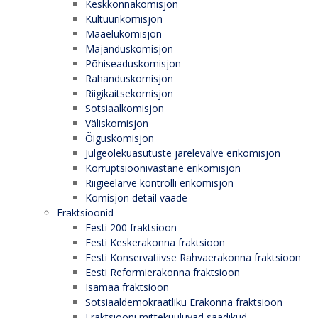
Keskkonnakomisjon
Kultuurikomisjon
Maaelukomisjon
Majanduskomisjon
Põhiseaduskomisjon
Rahanduskomisjon
Riigikaitsekomisjon
Sotsiaalkomisjon
Väliskomisjon
Õiguskomisjon
Julgeolekuasutuste järelevalve erikomisjon
Korruptsioonivastane erikomisjon
Riigieelarve kontrolli erikomisjon
Komisjon detail vaade
Fraktsioonid
Eesti 200 fraktsioon
Eesti Keskerakonna fraktsioon
Eesti Konservatiivse Rahvaerakonna fraktsioon
Eesti Reformierakonna fraktsioon
Isamaa fraktsioon
Sotsiaaldemokraatliku Erakonna fraktsioon
Fraktsiooni mittekuuluvad saadikud