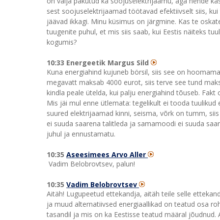
on välja pakutud ka soojuselektrijaamu, aga nende ka
sest soojuselektrijaamad töötavad efektiivselt siis, kui
jäävad ikkagi. Minu küsimus on järgmine. Kas te oskat
tuugenite puhul, et mis siis saab, kui Eestis näiteks tu
kogumis?
10:33 Energeetik Margus Sild
Kuna energiahind kujuneb börsil, siis see on hoomamat
megavatt maksab 4000 eurot, siis terve see tund maks
kindla peale ütelda, kui palju energiahind tõuseb. Fakt 
Mis jäi mul enne ütlemata: tegelikult ei tooda tuulikud
suured elektrijaamad kinni, seisma, võrk on tumm, siis
ei suuda saarena talitleda ja samamoodi ei suuda saare
juhul ja ennustamatu.
10:35
Aseesimees Arvo Aller
Vadim Belobrovtsev, palun!
10:35
Vadim Belobrovtsev
Aitäh! Lugupeetud ettekandja, aitäh teile selle ettekan
ja muud alternatiivsed energiaallikad on teatud osa ro
tasandil ja mis on ka Eestisse teatud määral jõudnud. 