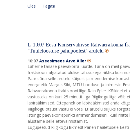
Üles
Tagasi
1.
10:07
Eesti Konservatiivse Rahvaerakonna frak
"Tuuletööstuse pahupoolest" arutelu
10:07
Aseesimees Arvo Aller
Läheme tänase päevakorra juurde. Täna on meil päeva
fraktsiooni algatatud olulise tähtsusega riikliku küsi
Paar sõna selle arutelu käigust ja menetlemise korrast
energeetik Margus Sild, MTÜ Looduse ja Inimeste Eest 
Rahvaerakonna fraktsiooni liige Rain Epler. Kõikidel et
vastusteks on kuni 25 minutit. Iga Riigikogu liige võib
läbirääkimised. Ettepanek on läbirääkimistel anda kõige
Riigikogu otsust vastu ei võta. Et arutelu sujuks tõrge
istungit päevakorrapunkti ammendumiseni, kuid mitte
alustame selle ettevalmistamist.
Lugupeetud Riigikogu liikmed! Panen hääletusele Eest