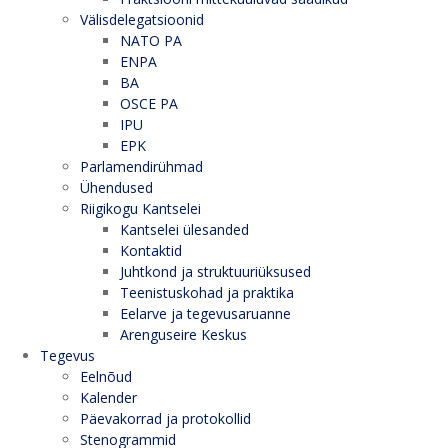
Välisdelegatsioonid
NATO PA
ENPA
BA
OSCE PA
IPU
EPK
Parlamendirühmad
Ühendused
Riigikogu Kantselei
Kantselei ülesanded
Kontaktid
Juhtkond ja struktuuriüksused
Teenistuskohad ja praktika
Eelarve ja tegevusaruanne
Arenguseire Keskus
Tegevus
Eelnõud
Kalender
Päevakorrad ja protokollid
Stenogrammid