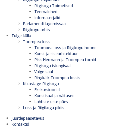
Riigikogu Toimetised
Teemalehed
Infomaterjalid
Parlamendi lugemissaal
Riigikogu arhiiv
Tulge külla
Toompea loss
Toompea loss ja Riigikogu hoone
Kunst ja sisearhitektuur
Pikk Hermann ja Toompea tornid
Riigikogu istungisaal
Valge saal
Ringkäik Toompea lossis
Külastage Riigikogu
Ekskursioonid
Kunstisaal ja näitused
Lahtiste uste päev
Loss ja Riigikogu pildis
Juurdepääsetavus
Kontaktid