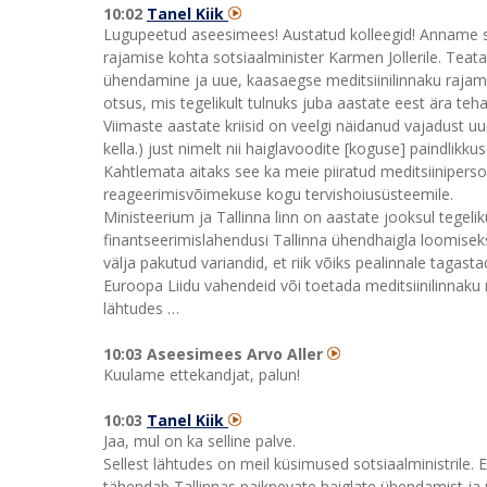
10:02
Tanel Kiik
Lugupeetud aseesimees! Austatud kolleegid! Anname so
rajamise kohta sotsiaalminister Karmen Jollerile. Teat
ühendamine ja uue, kaasaegse meditsiinilinnaku rajami
otsus, mis tegelikult tulnuks juba aastate eest ära teh
Viimaste aastate kriisid on veelgi näidanud vajadust u
kella.) just nimelt nii haiglavoodite [koguse] paindlikk
Kahtlemata aitaks see ka meie piiratud meditsiinipers
reageerimisvõimekuse kogu tervishoiusüsteemile.
Ministeerium ja Tallinna linn on aastate jooksul tegeli
finantseerimislahendusi Tallinna ühendhaigla loomisek
välja pakutud variandid, et riik võiks pealinnale taga
Euroopa Liidu vahendeid või toetada meditsiinilinnaku raj
lähtudes …
10:03 Aseesimees Arvo Aller
Kuulame ettekandjat, palun!
10:03
Tanel Kiik
Jaa, mul on ka selline palve.
Sellest lähtudes on meil küsimused sotsiaalministrile. 
tähendab Tallinnas paiknevate haiglate ühendamist ja u