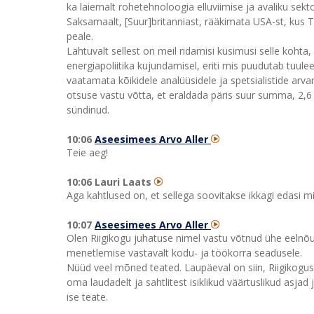
ka laiemalt rohetehnoloogia elluviimise ja avaliku sek
Saksamaalt, [Suur]britanniast, rääkimata USA-st, kus T
peale.
Lähtuvalt sellest on meil ridamisi küsimusi selle koht
energiapoliitika kujundamisel, eriti mis puudutab tuul
vaatamata kõikidele analüüsidele ja spetsialistide arv
otsuse vastu võtta, et eraldada päris suur summa, 2,6 
sündinud.
10:06
Aseesimees Arvo Aller
Teie aeg!
10:06 Lauri Laats
Aga kahtlused on, et sellega soovitakse ikkagi edasi m
10:07
Aseesimees Arvo Aller
Olen Riigikogu juhatuse nimel vastu võtnud ühe eelnõu
menetlemise vastavalt kodu- ja töökorra seadusele.
Nüüd veel mõned teated. Laupäeval on siin, Riigikogus l
oma laudadelt ja sahtlitest isiklikud väärtuslikud asjad 
ise teate.