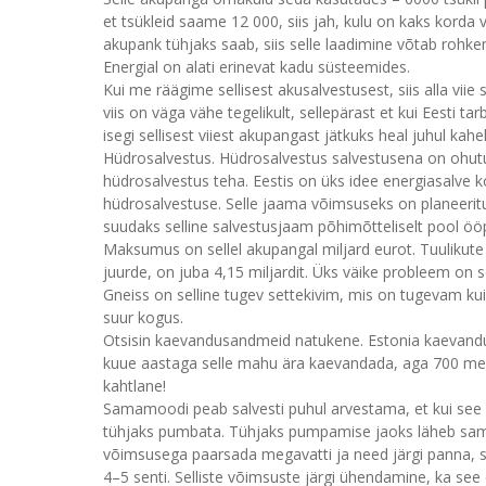
et tsükleid saame 12 000, siis jah, kulu on kaks korda
akupank tühjaks saab, siis selle laadimine võtab rohkem
Energial on alati erinevat kadu süsteemides.
Kui me räägime sellisest akusalvestusest, siis alla viie
viis on väga vähe tegelikult, sellepärast et kui Eesti 
isegi sellisest viiest akupangast jätkuks heal juhul kahe
Hüdrosalvestus. Hüdrosalvestus salvestusena on ohutu,
hüdrosalvestus teha. Eestis on üks idee energiasalve k
hüdrosalvestuse. Selle jaama võimsuseks on planeeritu
suudaks selline salvestusjaam põhimõtteliselt pool ööp
Maksumus on sellel akupangal miljard eurot. Tuulikute
juurde, on juba 4,15 miljardit. Üks väike probleem on 
Gneiss on selline tugev settekivim, mis on tugevam kui p
suur kogus.
Otsisin kaevandusandmeid natukene. Estonia kaevandus
kuue aastaga selle mahu ära kaevandada, aga 700 mee
kahtlane!
Samamoodi peab salvesti puhul arvestama, et kui see on 
tühjaks pumbata. Tühjaks pumpamise jaoks läheb sam
võimsusega paarsada megavatti ja need järgi panna, si
4–5 senti. Selliste võimsuste järgi ühendamine, ka se