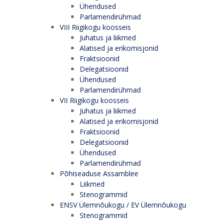
Ühendused
Parlamendirühmad
VIII Riigikogu koosseis
Juhatus ja liikmed
Alatised ja erikomisjonid
Fraktsioonid
Delegatsioonid
Ühendused
Parlamendirühmad
VII Riigikogu koosseis
Juhatus ja liikmed
Alatised ja erikomisjonid
Fraktsioonid
Delegatsioonid
Ühendused
Parlamendirühmad
Põhiseaduse Assamblee
Liikmed
Stenogrammid
ENSV Ülemnõukogu / EV Ülemnõukogu
Stenogrammid