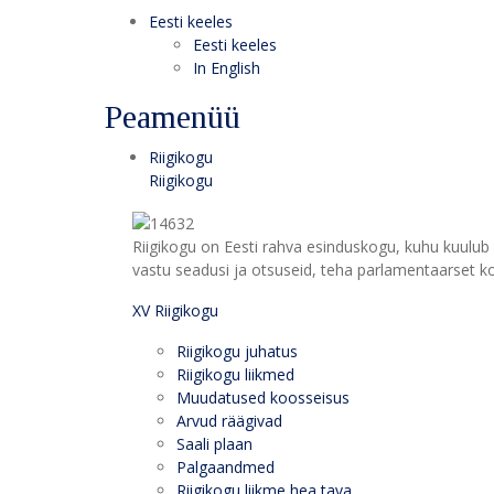
Eesti keeles
Eesti keeles
In English
Peamenüü
Riigikogu
Riigikogu
Riigikogu on Eesti rahva esinduskogu, kuhu kuulub 
vastu seadusi ja otsuseid, teha parlamentaarset kon
XV Riigikogu
Riigikogu juhatus
Riigikogu liikmed
Muudatused koosseisus
Arvud räägivad
Saali plaan
Palgaandmed
Riigikogu liikme hea tava