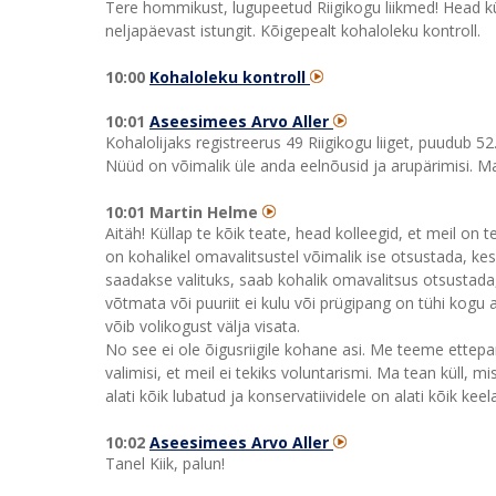
Tere hommikust, lugupeetud Riigikogu liikmed! Head kü
neljapäevast istungit. Kõigepealt kohaloleku kontroll.
10:00
Kohaloleku kontroll
10:01
Aseesimees Arvo Aller
Kohalolijaks registreerus 49 Riigikogu liiget, puudub 52
Nüüd on võimalik üle anda eelnõusid ja arupärimisi. Ma
10:01 Martin Helme
Aitäh! Küllap te kõik teate, head kolleegid, et meil on
on kohalikel omavalitsustel võimalik ise otsustada, ke
saadakse valituks, saab kohalik omavalitsus otsustada, 
võtmata või puuriit ei kulu või prügipang on tühi kogu ae
võib volikogust välja visata.
No see ei ole õigusriigile kohane asi. Me teeme ettepa
valimisi, et meil ei tekiks voluntarismi. Ma tean küll, mi
alati kõik lubatud ja konservatiividele on alati kõik ke
10:02
Aseesimees Arvo Aller
Tanel Kiik, palun!