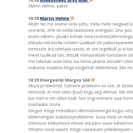
10:38
Aseesimees Arvo Aller
Martin Helme, palun!
10:38
Martin Helme
Aitäh! No me teame seda juttu, mida meile räägivad l
veerandi, 20% nii-öelda taastuvast energiast. Sinu jutu j
enam-vähem, jõuaks kohale oma tootmistahtmistega, aga 
ehitada neli korda rohkem tuulikuid või päikesepaneele. S
inimesele ära seletada uuesti, et see tegelikult ju ei käi
merel tuulikuid täis, lihtsalt mehaaniliselt korrutame s
mis takistab seda teha, kui hinna jätame kõrvale? Ütle
maksma maailma kõige kõrgemat elektrihinda. Mis m
10:39 Energeetik Margus Sild
Muud probleemid. Esimene probleem on see, et Eestis ei
niimoodi, et meil oleks [tuul] kogu aeg olemas. Me või
kus meil ei ole üldse tuult. See ongi esimene suur komi
mastaabis toota.
Võrgud. Kõige mõistlikum alternatiivenergia kogus võrg
elektrivõrgule stabiilsusprobleeme. Kuna meid on hetkel
võimsuse kõikumised võivad viia päris suure katastroofi
Võtame nüüd saaste. Kõige saastavam põlevkivijaam o