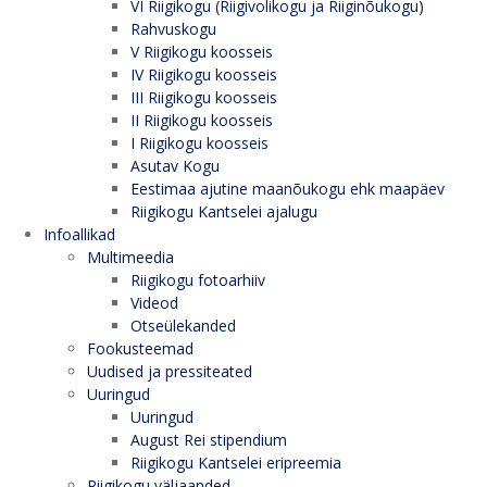
VI Riigikogu (Riigivolikogu ja Riiginõukogu)
Rahvuskogu
V Riigikogu koosseis
IV Riigikogu koosseis
III Riigikogu koosseis
II Riigikogu koosseis
I Riigikogu koosseis
Asutav Kogu
Eestimaa ajutine maanõukogu ehk maapäev
Riigikogu Kantselei ajalugu
Infoallikad
Multimeedia
Riigikogu fotoarhiiv
Videod
Otseülekanded
Fookusteemad
Uudised ja pressiteated
Uuringud
Uuringud
August Rei stipendium
Riigikogu Kantselei eripreemia
Riigikogu väljaanded