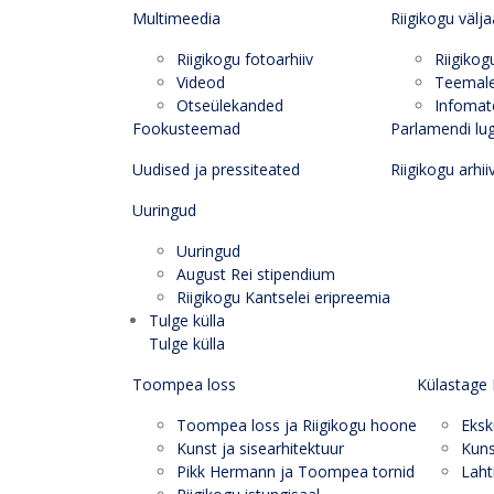
Multimeedia
Riigikogu välj
Riigikogu fotoarhiiv
Riigikog
Videod
Teemal
Otseülekanded
Infomate
Fookusteemad
Parlamendi lu
Uudised ja pressiteated
Riigikogu arhii
Uuringud
Uuringud
August Rei stipendium
Riigikogu Kantselei eripreemia
Tulge külla
Tulge külla
Toompea loss
Külastage 
Toompea loss ja Riigikogu hoone
Eksk
Kunst ja sisearhitektuur
Kuns
Pikk Hermann ja Toompea tornid
Laht