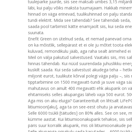
tuuleparke juurde, siis see maksab umbes 3,15 miljardit 
läbi, kui palju võiks maksta tuumajaam. Hakkab mi
hinnad on väga erinevad, tuulikuhinnad on palju standar
tundi elektrit. Mida see tähendab? See tähendab seda, e
saada pool tarbimist kätte enamjaolt siis, kui seda energ
suunata.
Enefit Green on ütelnud seda, et nemad panevad oma t
on ka mõistlik, sellepärast et ei ole ju mõtet toota ele
kuluvad, remondikulu jääb, aga raha sealt ärimehed ei 
Meil on välja pakutud salvestused. Vaataks siis, mis 
hinnas tähendab. Kui nüüd suurendada juhuslikku energi
kuskilt saada. Kui seda salvestust akudega teha – het
miljonit eurot, tuulikute kõrval polegi väga palju –, s
tipptarbimine on 1500 megavatt-tundi ja suve väga sä
mahutavus on ainult 400 megavatti ehk akupank on väga
ehitamiseks selles akupangas läheb vaja 500 eurot. 5
Aga mis on aku eluiga? Garanteeritult on lihtsalt LiF
liitiumioon[aku], aga ta on see-eest ohutu ja arvatavas
Selle 6000 tsükli [täitudes] on 80% alles. See on see,
kümme aastat. Kui liitiumioonakupank tehakse, siis sel
päris suur korralik akupank, mis oli liitiumioonakude pe
Selle akupanga omakulu seda kasutades – 6000 tsükli pe