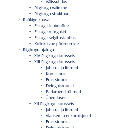
Välissuhtlus
Riigikogu valimine
Riigikogu struktuur
Rääkige kaasa!
Esitage teabenõue
Esitage märgukiri
Esitage selgitustaotlus
Kollektiivne pöördumine
Riigikogu ajalugu
XIV Riigikogu koosseis
XIII Riigikogu koosseis
Juhatus ja liikmed
Komisjonid
Fraktsioonid
Delegatsioonid
Parlamendirühmad
Ühendused
XII Riigikogu koosseis
Juhatus ja liikmed
Alatised ja erikomisjonid
Fraktsioonid
Delegatsioonid