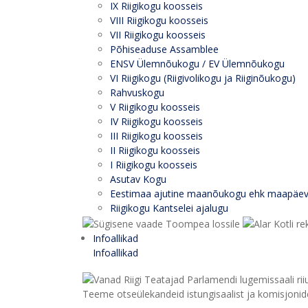
IX Riigikogu koosseis
VIII Riigikogu koosseis
VII Riigikogu koosseis
Põhiseaduse Assamblee
ENSV Ülemnõukogu / EV Ülemnõukogu
VI Riigikogu (Riigivolikogu ja Riiginõukogu)
Rahvuskogu
V Riigikogu koosseis
IV Riigikogu koosseis
III Riigikogu koosseis
II Riigikogu koosseis
I Riigikogu koosseis
Asutav Kogu
Eestimaa ajutine maanõukogu ehk maapäe
Riigikogu Kantselei ajalugu
Infoallikad
Infoallikad
Teeme otseülekandeid istungisaalist ja komisjonide 