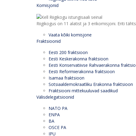
Komisjonid
Riigikogus on 11 alatist ja 3 erikomisjoni. Eriti
Vaata kõiki komisjone
Fraktsioonid
Eesti 200 fraktsioon
Eesti Keskerakonna fraktsioon
Eesti Konservatiivse Rahvaerakonna fraktsi
Eesti Reformierakonna fraktsioon
Isamaa fraktsioon
Sotsiaaldemokraatliku Erakonna fraktsioon
Fraktsiooni mittekuuluvad saadikud
Välisdelegatsioonid
NATO PA
ENPA
BA
OSCE PA
IPU