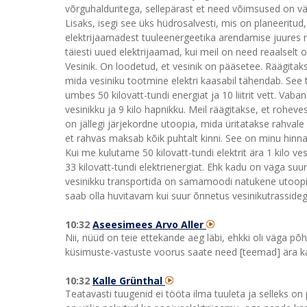
võrguhalduritega, sellepärast et need võimsused on väg
Lisaks, isegi see üks hüdrosalvesti, mis on planeeritud, 
elektrijaamadest tuuleenergeetika arendamise juures 
täiesti uued elektrijaamad, kui meil on need reaalselt 
Vesinik. On loodetud, et vesinik on pääsetee. Räägitaks
mida vesiniku tootmine elektri kaasabil tähendab. See 
umbes 50 kilovatt-tundi energiat ja 10 liitrit vett. Vabandu
vesinikku ja 9 kilo hapnikku. Meil räägitakse, et rohev
on jällegi järjekordne utoopia, mida üritatakse rahvale 
et rahvas maksab kõik puhtalt kinni. See on minu hinna
Kui me kulutame 50 kilovatt-tundi elektrit ära 1 kilo ve
33 kilovatt-tundi elektrienergiat. Ehk kadu on väga suur
vesinikku transportida on samamoodi natukene utoopia
saab olla huvitavam kui suur õnnetus vesinikutrasside
10:32
Aseesimees Arvo Aller
Nii, nüüd on teie ettekande aeg läbi, ehkki oli väga põh
küsimuste-vastuste voorus saate need [teemad] ära kaet
10:32
Kalle Grünthal
Teatavasti tuugenid ei tööta ilma tuuleta ja selleks o