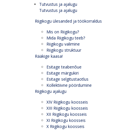
Tutvustus ja ajalugu
Tutvustus ja ajalugu
Riigikogu ülesanded ja töökorraldus
Mis on Riigikogu?
Mida Riigikogu teeb?
Riigikogu valimine
Riigikogu struktuur
Rääkige kaasa!
Esitage teabenõue
Esitage märgukiri
Esitage selgitustaotlus
Kollektiivne pöördumine
Riigikogu ajalugu
XIV Riigikogu koosseis
XIII Riigikogu koosseis
XII Riigikogu koosseis
XI Riigikogu koosseis
X Riigikogu koosseis