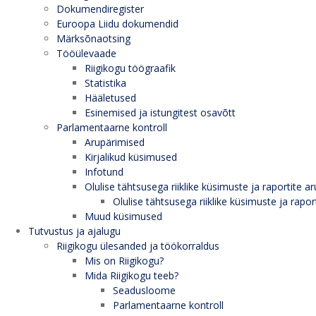
Dokumendiregister
Euroopa Liidu dokumendid
Märksõnaotsing
Tööülevaade
Riigikogu töögraafik
Statistika
Hääletused
Esinemised ja istungitest osavõtt
Parlamentaarne kontroll
Arupärimised
Kirjalikud küsimused
Infotund
Olulise tähtsusega riiklike küsimuste ja raportite ar
Olulise tähtsusega riiklike küsimuste ja rapor
Muud küsimused
Tutvustus ja ajalugu
Riigikogu ülesanded ja töökorraldus
Mis on Riigikogu?
Mida Riigikogu teeb?
Seadusloome
Parlamentaarne kontroll