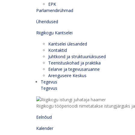
EPK
Parlamendirühmad
Ühendused
Riigikogu Kantselei
Kantselei ülesanded
Kontaktid
Juhtkond ja struktuuriüksused
Teenistuskohad ja praktika
Eelarve ja tegevusaruanne
Arenguseire Keskus
Tegevus
Tegevus
Riigikogu tööperioodi nimetatakse istungjärguks ja 
Eelnõud
Kalender