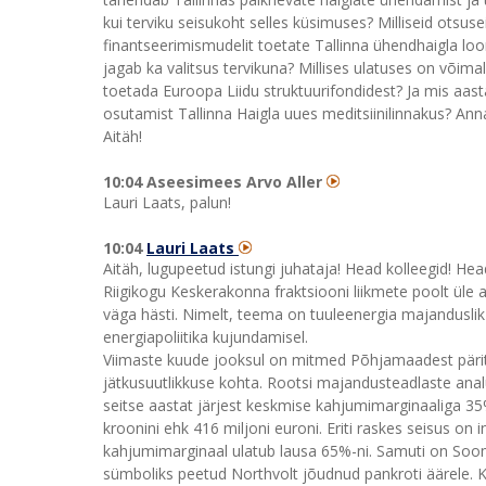
kui terviku seisukoht selles küsimuses? Milliseid otsuse
finantseerimismudelit toetate Tallinna ühendhaigla loo
jagab ka valitsus tervikuna? Millises ulatuses on võima
toetada Euroopa Liidu struktuurifondidest? Ja mis aasta
osutamist Tallinna Haigla uues meditsiinilinnakus? Ann
Aitäh!
10:04 Aseesimees Arvo Aller
Lauri Laats, palun!
10:04
Lauri Laats
Aitäh, lugupeetud istungi juhataja! Head kolleegid! He
Riigikogu Keskerakonna fraktsiooni liikmete poolt üle
väga hästi. Nimelt, teema on tuuleenergia majanduslik
energiapoliitika kujundamisel.
Viimaste kuude jooksul on mitmed Põhjamaadest pärit al
jätkusuutlikkuse kohta. Rootsi majandusteadlaste ana
seitse aastat järjest keskmise kahjumimarginaaliga 35%
kroonini ehk 416 miljoni euroni. Eriti raskes seisus on
kahjumimarginaal ulatub lausa 65%-ni. Samuti on Soo
sümboliks peetud Northvolt jõudnud pankroti äärele. K