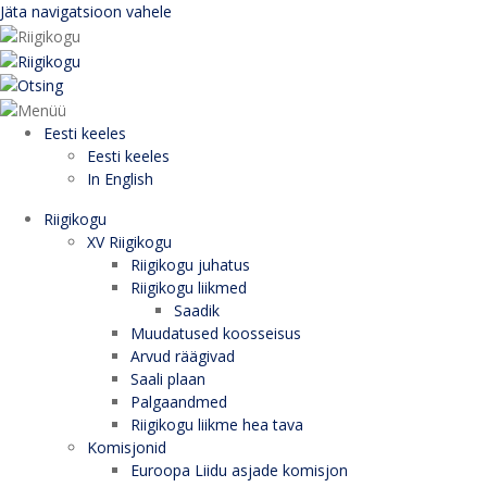
Jäta navigatsioon vahele
Eesti keeles
Eesti keeles
In English
Riigikogu
XV Riigikogu
Riigikogu juhatus
Riigikogu liikmed
Saadik
Muudatused koosseisus
Arvud räägivad
Saali plaan
Palgaandmed
Riigikogu liikme hea tava
Komisjonid
Euroopa Liidu asjade komisjon