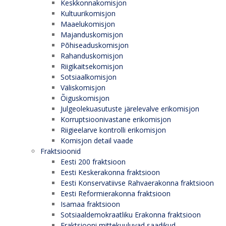
Keskkonnakomisjon
Kultuurikomisjon
Maaelukomisjon
Majanduskomisjon
Põhiseaduskomisjon
Rahanduskomisjon
Riigikaitsekomisjon
Sotsiaalkomisjon
Väliskomisjon
Õiguskomisjon
Julgeolekuasutuste järelevalve erikomisjon
Korruptsioonivastane erikomisjon
Riigieelarve kontrolli erikomisjon
Komisjon detail vaade
Fraktsioonid
Eesti 200 fraktsioon
Eesti Keskerakonna fraktsioon
Eesti Konservatiivse Rahvaerakonna fraktsioon
Eesti Reformierakonna fraktsioon
Isamaa fraktsioon
Sotsiaaldemokraatliku Erakonna fraktsioon
Fraktsiooni mittekuuluvad saadikud