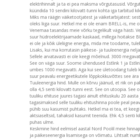
elektrihinnalt ja ta ei pea maksma võrgutasusid. Võrgu
küündida 10 sendini kilovatt-tunni kohta iga tarbitud kil
Miks ma räägin väiketootjatest ja väiketarbijatest: ses
oleks liiga suur. Hetkel me ei ole enam BRELL-is, me 
Venemaa tasandas meie võrku tegelikult väga hästi. Ven
suur hüdroelektrijaamade kaskaad, millega hoitakse B
ei ole ja kõik üleliigne energia, mida me toodame, tul
Lisaks, kui ma korrutasin päikese- ja tuuleenergia nel
Sellele arvatavasti ei ole keegi mõelnud. 3000 megavat
See on väga suur. Soome ühendused Estlink 1 ja Estli
umbes 1000 megavatti. Aga kui see ületoodang tuleb ke
suur peavalu energeetikutele lõppkokkuvõttes see ära
Tuuleenergia hind. Mulle on kõrvu jäänud, et riik on pa
olla 4,5 senti kilovatt-tunni eest. See on utoopia. See 
tuuliku ehituse juures tagasi ainult ehituskulu 20 aasta 
tagasimaksed selle tuuliku ehitushinna poole peal peav
pühib suu kasumist puhtaks. Hetkel ma ei tea, et keeg
aktsiaseltsid, tahaksid kasumit teenida. Ehk 4,5 senti k
puhas ulme.
Keskmine hind eelmisel aastal Nord Poolil meie hinnapiirk
ja päikeseenergia lisamisega on võimatu. Lihtsalt num