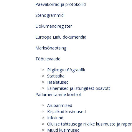
Päevakorrad ja protokollid
Stenogrammid
Dokumendiregister
Euroopa Liidu dokumendid
Märksõnaotsing
Tööülevaade
Riigikogu töögraafik
Statistika
Hääletused
Esinemised ja istungitest osavõtt
Parlamentaarne kontroll
Arupärimised
Kirjalikud küsimused
Infotund
Olulise tähtsusega riiklike küsimuste ja rapor
Muud küsimused