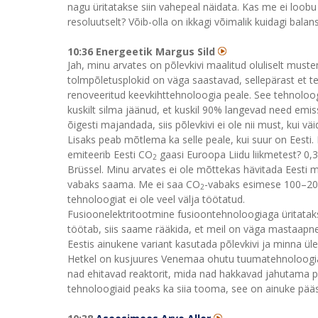
nagu üritatakse siin vahepeal näidata. Kas me ei loobu rii
resoluutselt? Võib-olla on ikkagi võimalik kuidagi balan
10:36 Energeetik Margus Sild
Jah, minu arvates on põlevkivi maalitud oluliselt muste
tolmpõletusplokid on väga saastavad, sellepärast et te
renoveeritud keevkihttehnoloogia peale. See tehnoloog
kuskilt silma jäänud, et kuskil 90% langevad need emis
õigesti majandada, siis põlevkivi ei ole nii must, kui vä
Lisaks peab mõtlema ka selle peale, kui suur on Eesti. 
emiteerib Eesti CO
gaasi Euroopa Liidu liikmetest? 0,3
2
Brüssel. Minu arvates ei ole mõttekas hävitada Eesti m
vabaks saama. Me ei saa CO
-vabaks esimese 100–200 
2
tehnoloogiat ei ole veel välja töötatud.
Fusioonelektritootmine fusioontehnoloogiaga üritatak
töötab, siis saame rääkida, et meil on väga mastaapne 
Eestis ainukene variant kasutada põlevkivi ja minna ül
Hetkel on kusjuures Venemaa ohutu tuumatehnoloogia e
nad ehitavad reaktorit, mida nad hakkavad jahutama pl
tehnoloogiaid peaks ka siia tooma, see on ainuke pää