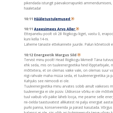
pikendada istungit päevakorrapunkti ammendumiseni, ku
hääletada!
10:11
Hääletustulemused
10:11
Aseesimees Arvo Aller
Ettepaneku poolt oli 28 Riigikogu liiget, vastu 0, erapo
kuni kella 14-ni.
Läheme tänaste ettekannete juurde. Palun kõnetooli et
10:12 Energeetik Margus Sild
Tervist minu poolt! Head Riigikogu liikmed! Täna tutv
ehk seda, mis on tuuleenergeetika hind lõpptarbijale, ri
mõttetera, et on olemas väike vale, on olemas suur vale
riigi rahvale maha müüa seda, et tuuleenergeetika ja p
Kahjuks see niimoodi ei ole.
Tuuleenergeetika minu arvates sobib ainult väikeses ma
tuuleenergia ei ole püsiv. Üldisesse võrku ei ole mõtteka
tuul vaibub või päike läheb looja, me peame selle en
nii-öelda taastuvatest allikatest nii palju energiat aast
purki panna, konserveerida ja pärast kasutada. Võrgus 
balanssi ei ole, siis võib asi kulmineeruda terve võrg