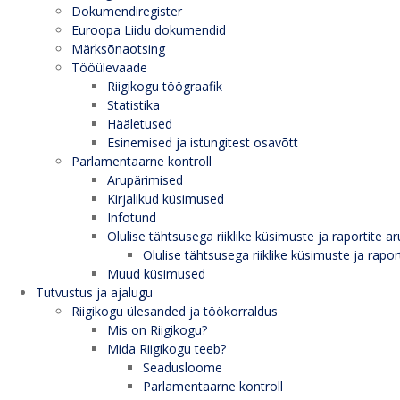
Dokumendiregister
Euroopa Liidu dokumendid
Märksõnaotsing
Tööülevaade
Riigikogu töögraafik
Statistika
Hääletused
Esinemised ja istungitest osavõtt
Parlamentaarne kontroll
Arupärimised
Kirjalikud küsimused
Infotund
Olulise tähtsusega riiklike küsimuste ja raportite ar
Olulise tähtsusega riiklike küsimuste ja rapor
Muud küsimused
Tutvustus ja ajalugu
Riigikogu ülesanded ja töökorraldus
Mis on Riigikogu?
Mida Riigikogu teeb?
Seadusloome
Parlamentaarne kontroll