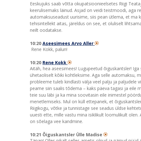
Eeskujuks saab võtta okupatsioonieelsetes Riigi Teataj
keerulisemaks läinud. Asjad on veidi teistmoodi, aga
automaksuseadust uurisime, siis pean ütlema, et ma kül
tehisintellekt aitas, järeldus on see, et oluliselt lihts
neilt oodatakse.
10:20
Aseesimees Arvo Aller
Rene Kokk, palun!
10:20
Rene Kokk
Aitäh, hea aseesimees! Lugupeetud õiguskantsler! Iga
ühetaoliselt kõiki kohtleksime. Aga selle automaksu, m
probleeme tuleb kindlasti välja veel palju ja paljudele 
peame siin saalis tõdema – kaks päeva tagasi ja eile
teie suu läbi ja ka mina soovitasin eile inimestel pöör
menetlemiseks. Mul on küll ettepanek, et õiguskantsler 
Riigikogu, võtke ja tunnistage see seadus üldse kehtetu
uuesti ette, mille vastu mina isiklikult loomulikult ol
on sõelaga vee kandmine.
10:21 Õiguskantsler Ülle Madise
Tänan! Olles pikalt selles ametis olnud ja näinud nüüd j