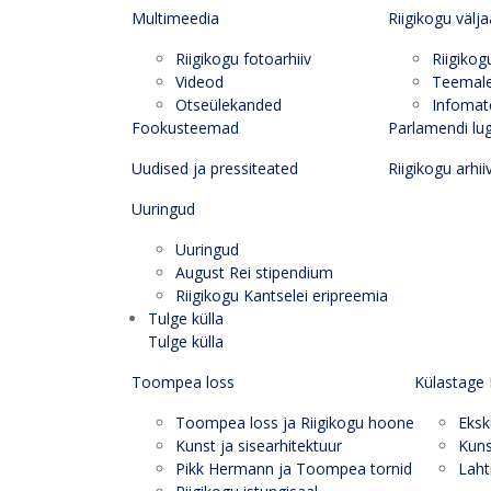
Multimeedia
Riigikogu välj
Riigikogu fotoarhiiv
Riigikog
Videod
Teemal
Otseülekanded
Infomate
Fookusteemad
Parlamendi lu
Uudised ja pressiteated
Riigikogu arhii
Uuringud
Uuringud
August Rei stipendium
Riigikogu Kantselei eripreemia
Tulge külla
Tulge külla
Toompea loss
Külastage 
Toompea loss ja Riigikogu hoone
Eksk
Kunst ja sisearhitektuur
Kuns
Pikk Hermann ja Toompea tornid
Laht