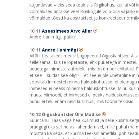
kujundavad – eks seda teab siis Riigikohus, kui lai või 
võimalused antakse veel Riigikogule võib-olla vajalikke
võimaldab tõesti ka abstraktset ja konkreetset normikont
10:11
Aseesimees Arvo Aller
Andre Hanimägi, palun!
10:11
Andre Hanimägi
Aitäh, hea aseesimees! Lugupeetud õiguskantsler! Aitä
sellelsamal, kus te lõpetasite, ehk puuetega inimestel. E
puuetega inimeste autodele, mis on ümber ehitatud. Pres
et see – kuidas see oligi? – et see ei ole ühetaoline in
soovitab inimestel minna halduskohtusse, ei ole nagu
inimesed ei peaks minema halduskohtusse. Minu küsimus
muuta niimoodi, et inimesed ei peaks halduskohtusse m
puhul ei teki enam neid küsimusi, mis toona tekkisid.
10:12 Õiguskantsler Ülle Madise
Suur tänu! Taas väga hea küsimus! Ja selle küsimusega
praegugi üks selline asi lahendamisel, mille puhul ma
mõistan ka seda, et kui ma teeksin ametliku põhiseadusl