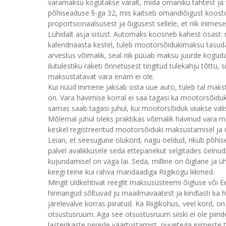
varamaksu kogutakse varalt, mida omaniku tahtest ja
põhiseaduse §-ga 32, mis kaitseb omandiõigust koosto
proportsionaalsusest ja õigusest sellele, et riik inimes
Lühidalt asja sisust. Automaks koosneb kahest osast: r
kalendriaasta kestel, tuleb mootorsõidukimaksu tasud
arvestus võimalik, seal riik püüab maksu juurde koguda
ilutulestiku raketi õnnetusest tingitud tulekahju tõttu,
maksustatavat vara enam ei ole.
Kui nüüd inimene jaksab osta uue auto, tuleb tal maksta
on. Vara hävimise korral ei saa tagasi ka mootorsõiduk
samas saab tagasi juhul, kui mootorsõiduk viiakse väl
Mõlemal juhul oleks praktikas võimalik hävinud vara 
keskel registreeritud mootorsõiduki maksustamisel ja 
Leian, et seesugune olukord, nagu öeldud, rikub põhise
palvel avalikkusele seda ettepanekut selgitades öeln
kujundamisel on väga lai. Seda, milline on õiglane ja
keegi teine kui rahva mandaadiga Riigikogu liikmed.
Mingit üldkehtivat reeglit maksusüsteemi õigluse või Ee
hinnangud sõltuvad ju maailmavaatest ja kindlasti ka
järelevalve korras piiratud. Ka Riigikohus, veel kord, 
otsustusruum. Aga see otsustusruum siiski ei ole piiri
lasterikaste perede väärtustamist, puuetega inimeste to