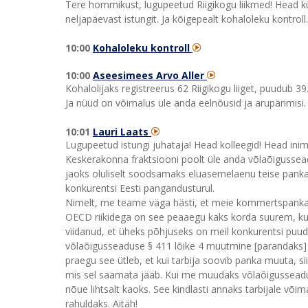
Tere hommikust, lugupeetud Riigikogu liikmed! Head kü
neljapäevast istungit. Ja kõigepealt kohaloleku kontroll.
10:00
Kohaloleku kontroll
10:00
Aseesimees Arvo Aller
Kohalolijaks registreerus 62 Riigikogu liiget, puudub 39
Ja nüüd on võimalus üle anda eelnõusid ja arupärimisi. 
10:01
Lauri Laats
Lugupeetud istungi juhataja! Head kolleegid! Head inim
Keskerakonna fraktsiooni poolt üle anda võlaõigusse
jaoks oluliselt soodsamaks eluasemelaenu teise panka 
konkurentsi Eesti pangandusturul.
Nimelt, me teame väga hästi, et meie kommertspankade
OECD riikidega on see peaaegu kaks korda suurem, ku
viidanud, et üheks põhjuseks on meil konkurentsi puudus
võlaõigusseaduse § 411 lõike 4 muutmine [parandaks] ol
praegu see ütleb, et kui tarbija soovib panka muuta, s
mis sel saamata jääb. Kui me muudaks võlaõigusseaduse 
nõue lihtsalt kaoks. See kindlasti annaks tarbijale võima
rahuldaks. Aitäh!