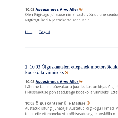
10:03
Aseesimees Arvo Aller
Olen Riigikogu juhatuse nimel vastu võtnud ühe seadu
Riigikogu kodu‑ ja töökorra seadusele.
Üles
Tagasi
1.
10:03 Õiguskantsleri ettepanek mootorsõiduk
kooskõlla viimiseks
10:03
Aseesimees Arvo Aller
Läheme tänase päevakorra juurde, kus on kirjas õigu
liiklusseaduse põhiseadusega kooskõlla viimiseks. Ette
10:03 Õiguskantsler Ülle Madise
Austatud istungi juhataja! Austatud Riigikogu liikmed! 
teen teile ettepaneku viia põhiseadusega kooskõlla moo