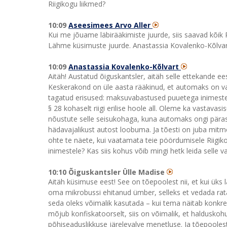
Riigikogu liikmed?
10:09
Aseesimees Arvo Aller
Kui me jõuame läbirääkimiste juurde, siis saavad kõik R
Lähme küsimuste juurde. Anastassia Kovalenko-Kõlvart
10:09
Anastassia Kovalenko-Kõlvart
Aitäh! Austatud õiguskantsler, aitäh selle ettekande ee
Keskerakond on üle aasta rääkinud, et automaks on vas
tagatud erisused: maksuvabastused puuetega inimestel
§ 28 kohaselt riigi erilise hoole all. Oleme ka vastava
nõustute selle seisukohaga, kuna automaks ongi pära
hädavajalikust autost loobuma. Ja tõesti on juba mi
ohte te näete, kui vaatamata teie pöördumisele Riigikog
inimestele? Kas siis kohus võib mingi hetk leida selle
10:10 Õiguskantsler Ülle Madise
Aitäh küsimuse eest! See on tõepoolest nii, et kui üks 
oma mikrobussi ehitanud ümber, selleks et vedada ratas
seda oleks võimalik kasutada – kui tema näitab konkr
mõjub konfiskatoorselt, siis on võimalik, et haldusko
põhiseaduslikkuse järelevalve menetluse. Ja tõepoolest,