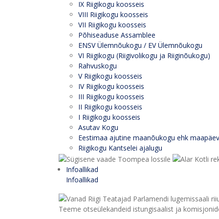
IX Riigikogu koosseis
VIII Riigikogu koosseis
VII Riigikogu koosseis
Põhiseaduse Assamblee
ENSV Ülemnõukogu / EV Ülemnõukogu
VI Riigikogu (Riigivolikogu ja Riiginõukogu)
Rahvuskogu
V Riigikogu koosseis
IV Riigikogu koosseis
III Riigikogu koosseis
II Riigikogu koosseis
I Riigikogu koosseis
Asutav Kogu
Eestimaa ajutine maanõukogu ehk maapäe
Riigikogu Kantselei ajalugu
Infoallikad
Infoallikad
Teeme otseülekandeid istungisaalist ja komisjonide 