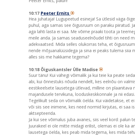
Peeter Ernits, palun!
10:17
Peeter Ernits
Hea juhataja! Lugupeetud esineja! Sa ütlesid väga õig
puhul, aga samas see õigusruum on paraku piiratud. J
aga lahti lasta ei saa. Me võime praaki toota ja teeme
meile anda. Ja samas seaduseelnõudel tihti on need mõj
adekvaatsed. Mida selles olukorras teha, et õigusruum
nende mõjuanalüüsidega ja sina ei peaks tulema sii
alles siis me hakkame tegema?
10:18 Õiguskantsler Ülle Madise
Suur tänu! Kui vähegi võimalik ja kui teie ka peate sed
abi, kui õnnestuks nõuda nendelt, kes eelnõu on valmis
eestikeelsete lausetega ütlevad, milline on plaanitava
majandusele tervikuna, looduskeskkonnale ja nii edasi
Tegelikult seda on võimalik öelda. Kui väidetakse, et ei
või siis see inimene, kes need normid kirjutas, ei saa 
aktsepteerida.
Ja kui see võimalus juba avanes, siis veel kord: palun 
Juurakeel ei ole mitte midagi erilist, olemas ei ole ka 
lausetega öelda, kes peab mida tegema, kes mida teha 