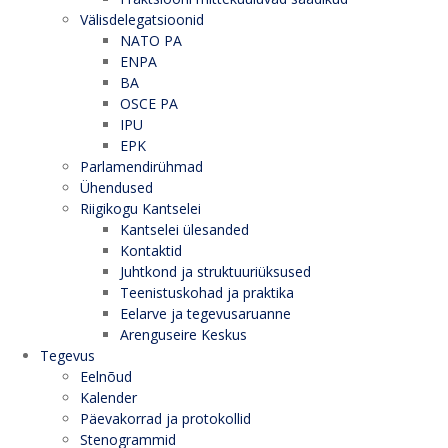
Välisdelegatsioonid
NATO PA
ENPA
BA
OSCE PA
IPU
EPK
Parlamendirühmad
Ühendused
Riigikogu Kantselei
Kantselei ülesanded
Kontaktid
Juhtkond ja struktuuriüksused
Teenistuskohad ja praktika
Eelarve ja tegevusaruanne
Arenguseire Keskus
Tegevus
Eelnõud
Kalender
Päevakorrad ja protokollid
Stenogrammid