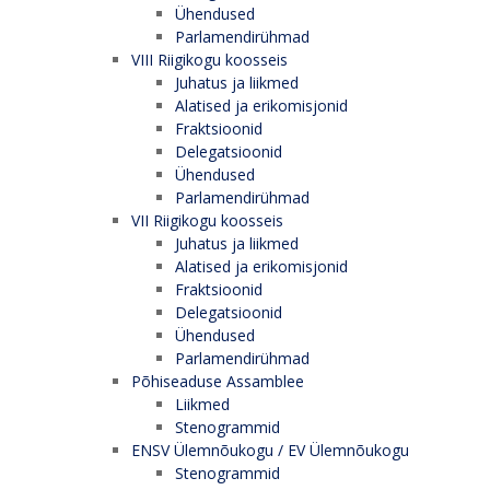
Ühendused
Parlamendirühmad
VIII Riigikogu koosseis
Juhatus ja liikmed
Alatised ja erikomisjonid
Fraktsioonid
Delegatsioonid
Ühendused
Parlamendirühmad
VII Riigikogu koosseis
Juhatus ja liikmed
Alatised ja erikomisjonid
Fraktsioonid
Delegatsioonid
Ühendused
Parlamendirühmad
Põhiseaduse Assamblee
Liikmed
Stenogrammid
ENSV Ülemnõukogu / EV Ülemnõukogu
Stenogrammid