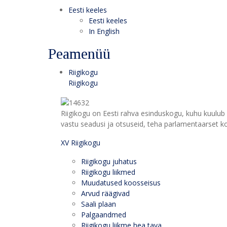
Eesti keeles
Eesti keeles
In English
Peamenüü
Riigikogu
Riigikogu
Riigikogu on Eesti rahva esinduskogu, kuhu kuulub 
vastu seadusi ja otsuseid, teha parlamentaarset kon
XV Riigikogu
Riigikogu juhatus
Riigikogu liikmed
Muudatused koosseisus
Arvud räägivad
Saali plaan
Palgaandmed
Riigikogu liikme hea tava