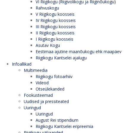
VI Riigikogu (Riigivolikogu ja Riiginõukogu)
Rahvuskogu
V Riigikogu koosseis
IV Riigikogu koosseis
III Riigikogu koosseis
II Riigikogu koosseis
I Riigikogu koosseis
Asutav Kogu
Eestimaa ajutine maanõukogu ehk maapäev
Riigikogu Kantselei ajalugu
Infoallikad
Multimeedia
Riigikogu fotoarhiiv
Videod
Otseülekanded
Fookusteemad
Uudised ja pressiteated
Uuringud
Uuringud
August Rei stipendium
Riigikogu Kantselei eripreemia
Riigikogu väljaanded