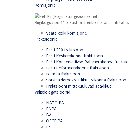
Komisjonid
Riigikogus on 11 alatist ja 3 erikomisjoni. Eriti
Vaata kõiki komisjone
Fraktsioonid
Eesti 200 fraktsioon
Eesti Keskerakonna fraktsioon
Eesti Konservatiivse Rahvaerakonna fraktsi
Eesti Reformierakonna fraktsioon
Isamaa fraktsioon
Sotsiaaldemokraatliku Erakonna fraktsioon
Fraktsiooni mittekuuluvad saadikud
Välisdelegatsioonid
NATO PA
ENPA
BA
OSCE PA
IPU