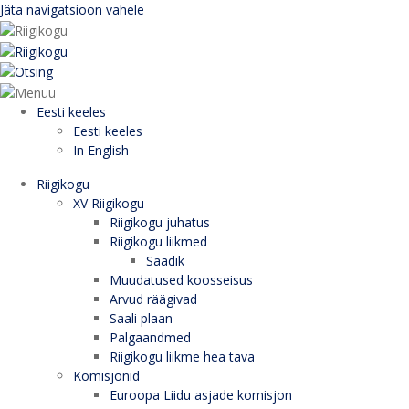
Jäta navigatsioon vahele
Eesti keeles
Eesti keeles
In English
Riigikogu
XV Riigikogu
Riigikogu juhatus
Riigikogu liikmed
Saadik
Muudatused koosseisus
Arvud räägivad
Saali plaan
Palgaandmed
Riigikogu liikme hea tava
Komisjonid
Euroopa Liidu asjade komisjon