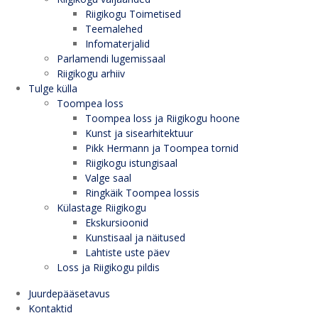
Riigikogu Toimetised
Teemalehed
Infomaterjalid
Parlamendi lugemissaal
Riigikogu arhiiv
Tulge külla
Toompea loss
Toompea loss ja Riigikogu hoone
Kunst ja sisearhitektuur
Pikk Hermann ja Toompea tornid
Riigikogu istungisaal
Valge saal
Ringkäik Toompea lossis
Külastage Riigikogu
Ekskursioonid
Kunstisaal ja näitused
Lahtiste uste päev
Loss ja Riigikogu pildis
Juurdepääsetavus
Kontaktid