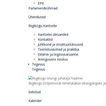
EPK
Parlamendirühmad
Ühendused
Riigikogu Kantselei
Kantselei ülesanded
Kontaktid
Juhtkond ja struktuuriüksused
Teenistuskohad ja praktika
Eelarve ja tegevusaruanne
Arenguseire Keskus
Tegevus
Tegevus
Riigikogu tööperioodi nimetatakse istungjärguks ja 
Eelnõud
Kalender