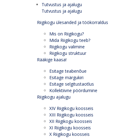
Tutvustus ja ajalugu
Tutvustus ja ajalugu
Riigikogu ülesanded ja töökorraldus
Mis on Riigikogu?
Mida Riigikogu teeb?
Riigikogu valimine
Riigikogu struktuur
Rääkige kaasa!
Esitage teabenõue
Esitage märgukiri
Esitage selgitustaotlus
Kollektiivne pöördumine
Riigikogu ajalugu
XIV Riigikogu koosseis
XIII Riigikogu koosseis
XII Riigikogu koosseis
XI Riigikogu koosseis
X Riigikogu koosseis