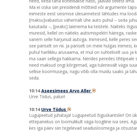
need, keda täna koheldakse hästi, jäävad sellest ilma.
Ma ei oska siin presidendi mõtteid või argumente täp
inimeste eest seismise ülesannetest lähtudes ma looda
[maksu]vabastus vähemalt ühe auto puhul – seda juhul, k
kasutada –, [peaks] laienema ka teistele. Näiteks õig
muresid, kellel on näiteks autismispektri häirega, raske
vanem selle harjunud autoga. Inimesed, kelle peres seda
see päriselt on nii. Ja päriselt on meie hulgas inimesi,
puhul harilikku arusaama, et mul on suhteliselt uus ja k
ma saan sellega hakkama. Nendes peredes tihtipeale se
need maksud ongi kõrgemad, aga tulenevalt väga suur
sellise koormusega, nagu võib-olla muidu saaks ja tahak
seda.
10:14
Aseesimees Arvo Aller
Urve Tiidus, palun!
10:14
Urve Tiidus
Lugupeetud juhataja! Lugupeetud õiguskantsler! On üks s
ettepanekus on loomulikult väga loogiline iva sees. Aga
kes iga päev siin tegelevad seadusloomega ja otsust