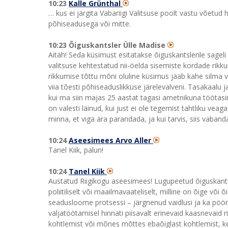
10:23
Kalle Grünthal
… kus ei järgita Vabariigi Valitsuse poolt vastu võetu
põhiseadusega või mitte.
10:23 Õiguskantsler Ülle Madise
Aitäh! Seda küsimust esitatakse õiguskantslerile sageli
valitsuse kehtestatud nii-öelda sisemiste kordade rikk
rikkumise tõttu mõni oluline küsimus jääb kahe silma 
viia tõesti põhiseaduslikkuse järelevalveni. Tasakaalu j
kui ma siin majas 25 aastat tagasi ametnikuna töötasin
on valesti läinud, kui just ei ole tegemist tahtliku veag
minna, et viga ära parandada, ja kui tarvis, siis vabanda
10:24
Aseesimees Arvo Aller
Tanel Kiik, palun!
10:24
Tanel Kiik
Austatud Riigikogu aseesimees! Lugupeetud õiguskantsle
poliitiliselt või maailmavaateliselt, milline on õige või
seadusloome protsessi – järgnenud vaidlusi ja ka pöördu
väljatöötamisel hinnati piisavalt erinevaid kaasnevaid 
kohtlemist või mõnes mõttes ebaõiglast kohtlemist, kel