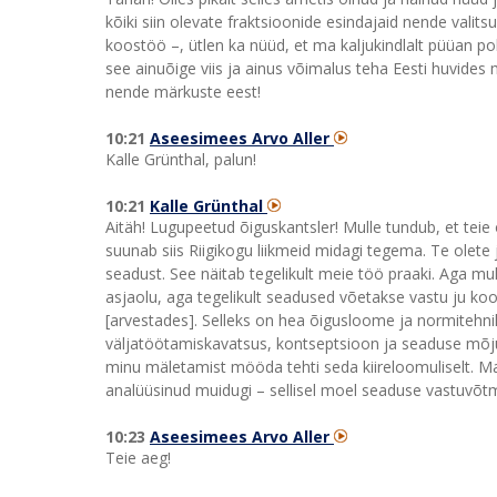
kõiki siin olevate fraktsioonide esindajaid nende valit
koostöö –, ütlen ka nüüd, et ma kaljukindlalt püüan po
see ainuõige viis ja ainus võimalus teha Eesti huvides
nende märkuste eest!
10:21
Aseesimees Arvo Aller
Kalle Grünthal, palun!
10:21
Kalle Grünthal
Aitäh! Lugupeetud õiguskantsler! Mulle tundub, et teie 
suunab siis Riigikogu liikmeid midagi tegema. Te olete
seadust. See näitab tegelikult meie töö praaki. Aga mul 
asjaolu, aga tegelikult seadused võetakse vastu ju k
[arvestades]. Selleks on hea õigusloome ja normitehnika
väljatöötamiskavatsus, kontseptsioon ja seaduse mõju
minu mäletamist mööda tehti seda kiireloomuliselt. Ma t
analüüsinud muidugi – sellisel moel seaduse vastuvõt
10:23
Aseesimees Arvo Aller
Teie aeg!