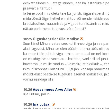
eeskätt silmas puuetega inimesi, aga ka lasterikkaid pe
piisavalt ei tehtud?
Ja teine pool: mis oleks teie kui juristi, õiguseksperdi
mida tõesti õigel hetkel ei nähtud või nende riskide su
laiaulatuslikus muutmises ja vigade tunnistamises mina 
näitab parlamendi tugevust või nõrkust?
10:25 Õiguskantsler Ülle Madise
Suur tänu! Minu arvates see, kui ilmneb viga ja see pa
alati tugevust. Mina ise olen püüdnud oma töös niimoo
kui meie töös juhtub viga – minu ametiajal on neli kor
on muidugi öelda vormiau – kaitsma, vaid sellisel ju
hüvitama. Ja mulle tundub – võimalik, et ekslikult –, e
inimühiskonnas üldiselt nii. Kuigi jah, kaasaja maailma
mõistlikkust peetakse tugevuse asemel nõrkuseks, ja 
võimu esindaja olla.
10:26
Aseesimees Arvo Aller
Irja Lutsar, palun!
10:26
Irja Lutsar
Aitäh, lugupeetud juhataja! Hea õiguskantsler! Ma tul