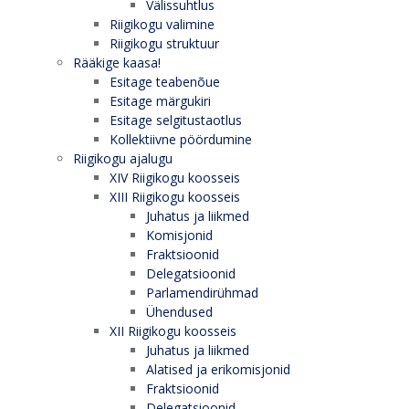
Välissuhtlus
Riigikogu valimine
Riigikogu struktuur
Rääkige kaasa!
Esitage teabenõue
Esitage märgukiri
Esitage selgitustaotlus
Kollektiivne pöördumine
Riigikogu ajalugu
XIV Riigikogu koosseis
XIII Riigikogu koosseis
Juhatus ja liikmed
Komisjonid
Fraktsioonid
Delegatsioonid
Parlamendirühmad
Ühendused
XII Riigikogu koosseis
Juhatus ja liikmed
Alatised ja erikomisjonid
Fraktsioonid
Delegatsioonid