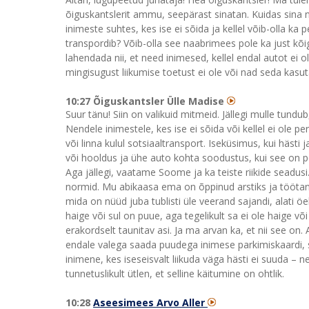
õiguskantslerit ammu, seepärast sinatan. Kuidas sina 
inimeste suhtes, kes ise ei sõida ja kellel võib-olla k
transpordib? Võib-olla see naabrimees pole ka just k
lahendada nii, et need inimesed, kellel endal autot ei o
mingisugust liikumise toetust ei ole või nad seda kasu
10:27 Õiguskantsler Ülle Madise
Suur tänu! Siin on valikuid mitmeid. Jällegi mulle tund
Nendele inimestele, kes ise ei sõida või kellel ei ole p
või linna kulul sotsiaaltransport. Iseküsimus, kui hästi
või hooldus ja ühe auto kohta soodustus, kui see on p
Aga jällegi, vaatame Soome ja ka teiste riikide seadusi
normid. Mu abikaasa ema on õppinud arstiks ja töötanu
mida on nüüd juba tublisti üle veerand sajandi, alati öe
haige või sul on puue, aga tegelikult sa ei ole haige või
erakordselt taunitav asi. Ja ma arvan ka, et nii see on.
endale valega saada puudega inimese parkimiskaardi, s
inimene, kes iseseisvalt liikuda väga hästi ei suuda – n
tunnetuslikult ütlen, et selline käitumine on ohtlik.
10:28
Aseesimees Arvo Aller