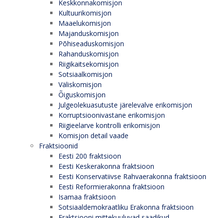
Keskkonnakomisjon
Kultuurikomisjon
Maaelukomisjon
Majanduskomisjon
Põhiseaduskomisjon
Rahanduskomisjon
Riigikaitsekomisjon
Sotsiaalkomisjon
Väliskomisjon
Õiguskomisjon
Julgeolekuasutuste järelevalve erikomisjon
Korruptsioonivastane erikomisjon
Riigieelarve kontrolli erikomisjon
Komisjon detail vaade
Fraktsioonid
Eesti 200 fraktsioon
Eesti Keskerakonna fraktsioon
Eesti Konservatiivse Rahvaerakonna fraktsioon
Eesti Reformierakonna fraktsioon
Isamaa fraktsioon
Sotsiaaldemokraatliku Erakonna fraktsioon
Fraktsiooni mittekuuluvad saadikud