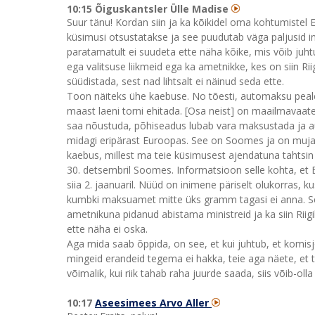
10:15 Õiguskantsler Ülle Madise
Suur tänu! Kordan siin ja ka kõikidel oma kohtumistel E
küsimusi otsustatakse ja see puudutab väga paljusid inim
paratamatult ei suudeta ette näha kõike, mis võib juhtuda
ega valitsuse liikmeid ega ka ametnikke, kes on siin Ri
süüdistada, sest nad lihtsalt ei näinud seda ette.
Toon näiteks ühe kaebuse. No tõesti, automaksu peale on
maast laeni torni ehitada. [Osa neist] on maailmavaatel
saa nõustuda, põhiseadus lubab vara maksustada ja a
midagi eripärast Euroopas. See on Soomes ja on mujalg
kaebus, millest ma teie küsimusest ajendatuna tahtsin
30. detsembril Soomes. Informatsioon selle kohta, et E
siia 2. jaanuaril. Nüüd on inimene päriselt olukorras, 
kumbki maksuamet mitte üks gramm tagasi ei anna. Sell
ametnikuna pidanud abistama ministreid ja ka siin Riig
ette näha ei oska.
Aga mida saab õppida, on see, et kui juhtub, et komisj
mingeid erandeid tegema ei hakka, teie aga näete, et 
võimalik, kui riik tahab raha juurde saada, siis võib-o
10:17
Aseesimees Arvo Aller