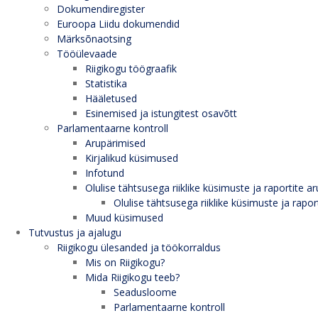
Dokumendiregister
Euroopa Liidu dokumendid
Märksõnaotsing
Tööülevaade
Riigikogu töögraafik
Statistika
Hääletused
Esinemised ja istungitest osavõtt
Parlamentaarne kontroll
Arupärimised
Kirjalikud küsimused
Infotund
Olulise tähtsusega riiklike küsimuste ja raportite ar
Olulise tähtsusega riiklike küsimuste ja rapor
Muud küsimused
Tutvustus ja ajalugu
Riigikogu ülesanded ja töökorraldus
Mis on Riigikogu?
Mida Riigikogu teeb?
Seadusloome
Parlamentaarne kontroll