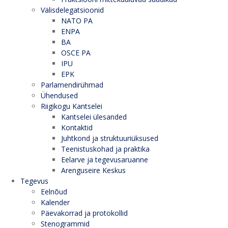
Välisdelegatsioonid
NATO PA
ENPA
BA
OSCE PA
IPU
EPK
Parlamendirühmad
Ühendused
Riigikogu Kantselei
Kantselei ülesanded
Kontaktid
Juhtkond ja struktuuriüksused
Teenistuskohad ja praktika
Eelarve ja tegevusaruanne
Arenguseire Keskus
Tegevus
Eelnõud
Kalender
Päevakorrad ja protokollid
Stenogrammid