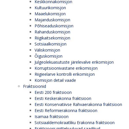
Keskkonnakomisjon
Kultuurikomisjon
Maaelukomisjon
Majanduskomisjon
Põhiseaduskomisjon
Rahanduskomisjon
Riigikaitsekomisjon
Sotsiaalkomisjon
Väliskomisjon
Õiguskomisjon
Julgeolekuasutuste järelevalve erikomisjon
Korruptsioonivastane erikomisjon
Riigieelarve kontrolli erikomisjon
Komisjon detail vaade
Fraktsioonid
Eesti 200 fraktsioon
Eesti Keskerakonna fraktsioon
Eesti Konservatiivse Rahvaerakonna fraktsioon
Eesti Reformierakonna fraktsioon
Isamaa fraktsioon
Sotsiaaldemokraatliku Erakonna fraktsioon
Fraktsiooni mittekuuluvad saadikud