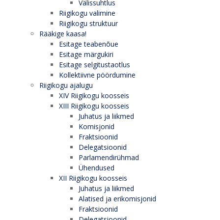
Välissuhtlus
Riigikogu valimine
Riigikogu struktuur
Rääkige kaasa!
Esitage teabenõue
Esitage märgukiri
Esitage selgitustaotlus
Kollektiivne pöördumine
Riigikogu ajalugu
XIV Riigikogu koosseis
XIII Riigikogu koosseis
Juhatus ja liikmed
Komisjonid
Fraktsioonid
Delegatsioonid
Parlamendirühmad
Ühendused
XII Riigikogu koosseis
Juhatus ja liikmed
Alatised ja erikomisjonid
Fraktsioonid
Delegatsioonid