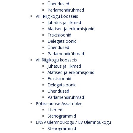
Ühendused
Parlamendirühmad
VIII Riigikogu koosseis
Juhatus ja liikmed
Alatised ja erikomisjonid
Fraktsioonid
Delegatsioonid
Ühendused
Parlamendirühmad
VII Riigikogu koosseis
Juhatus ja liikmed
Alatised ja erikomisjonid
Fraktsioonid
Delegatsioonid
Ühendused
Parlamendirühmad
Põhiseaduse Assamblee
Liikmed
Stenogrammid
ENSV Ülemnõukogu / EV Ülemnõukogu
Stenogrammid