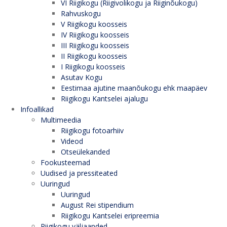
VI Riigikogu (Riigivolikogu ja Riiginõukogu)
Rahvuskogu
V Riigikogu koosseis
IV Riigikogu koosseis
III Riigikogu koosseis
II Riigikogu koosseis
I Riigikogu koosseis
Asutav Kogu
Eestimaa ajutine maanõukogu ehk maapäev
Riigikogu Kantselei ajalugu
Infoallikad
Multimeedia
Riigikogu fotoarhiiv
Videod
Otseülekanded
Fookusteemad
Uudised ja pressiteated
Uuringud
Uuringud
August Rei stipendium
Riigikogu Kantselei eripreemia
Riigikogu väljaanded