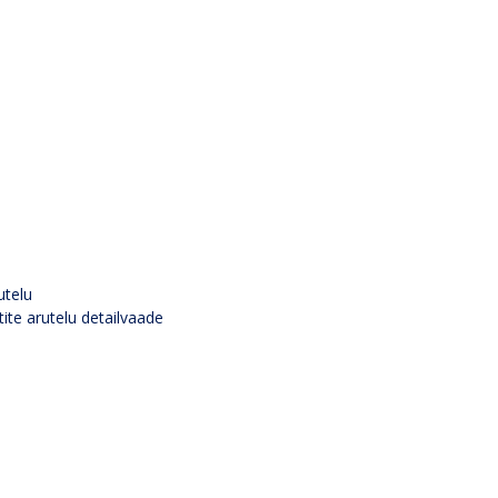
utelu
tite arutelu detailvaade