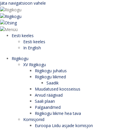
Jäta navigatsioon vahele
Eesti keeles
Eesti keeles
In English
Riigikogu
XV Riigikogu
Riigikogu juhatus
Riigikogu liikmed
Saadik
Muudatused koosseisus
Arvud räägivad
Saali plaan
Palgaandmed
Riigikogu liikme hea tava
Komisjonid
Euroopa Liidu asjade komisjon