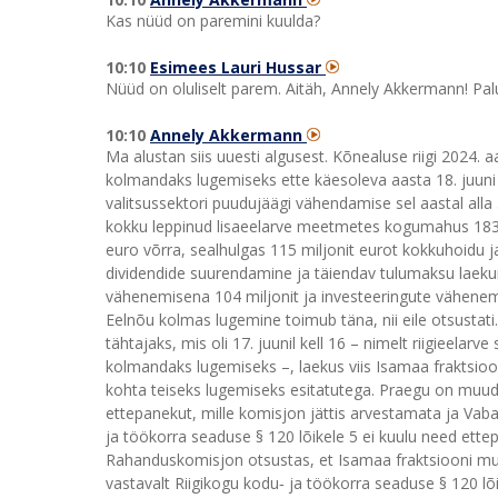
Kas nüüd on paremini kuulda?
10:10
Esimees Lauri Hussar
Nüüd on oluliselt parem. Aitäh, Annely Akkermann! Pal
10:10
Annely Akkermann
Ma alustan siis uuesti algusest. Kõnealuse riigi 2024.
kolmandaks lugemiseks ette käesoleva aasta 18. juuni i
valitsussektori puudujäägi vähendamise sel aastal alla
kokku leppinud lisaeelarve meetmetes kogumahus 183 m
euro võrra, sealhulgas 115 miljonit eurot kokkuhoidu 
dividendide suurendamine ja täiendav tulumaksu laeku
vähenemisena 104 miljonit ja investeeringute vähenemi
Eelnõu kolmas lugemine toimub täna, nii eile otsusta
tähtajaks, mis oli 17. juunil kell 16 – nimelt riigieel
kolmandaks lugemiseks –, laekus viis Isamaa fraktsio
kohta teiseks lugemiseks esitatutega. Praegu on muud
ettepanekut, mille komisjon jättis arvestamata ja Vabar
ja töökorra seaduse § 120 lõikele 5 ei kuulu need ett
Rahanduskomisjon otsustas, et Isamaa fraktsiooni muu
vastavalt Riigikogu kodu‑ ja töökorra seaduse § 120 lõi