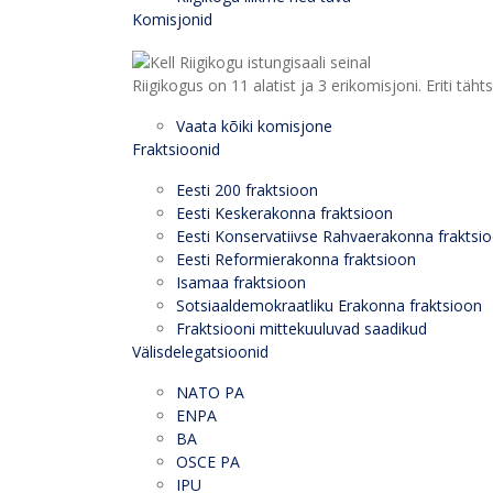
Komisjonid
Riigikogus on 11 alatist ja 3 erikomisjoni. Eriti
Vaata kõiki komisjone
Fraktsioonid
Eesti 200 fraktsioon
Eesti Keskerakonna fraktsioon
Eesti Konservatiivse Rahvaerakonna fraktsi
Eesti Reformierakonna fraktsioon
Isamaa fraktsioon
Sotsiaaldemokraatliku Erakonna fraktsioon
Fraktsiooni mittekuuluvad saadikud
Välisdelegatsioonid
NATO PA
ENPA
BA
OSCE PA
IPU