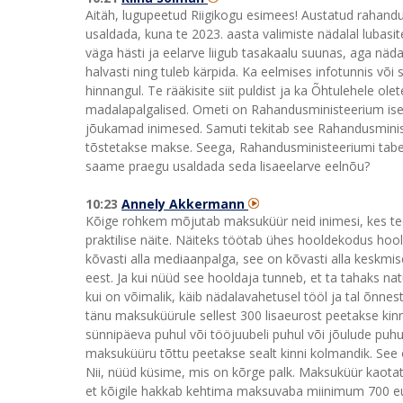
Aitäh, lugupeetud Riigikogu esimees! Austatud rahandu
usaldada, kuna te 2023. aasta valimiste nädalal lubasit
väga hästi ja eelarve liigub tasakaalu suunas, aga näda
halvasti ning tuleb kärpida. Ka eelmises infotunnis või s
hinnangul. Te rääkisite siit puldist ja ka Õhtulehele 
madalapalgalised. Ometi on Rahandusministeerium is
jõukamad inimesed. Samuti tekitab see Rahandusminist
tõstetakse makse. Seega, Rahandusministeeriumi tabeli
saame praegu usaldada seda lisaeelarve eelnõu?
10:23
Annely Akkermann
Kõige rohkem mõjutab maksuküür neid inimesi, kes t
praktilise näite. Näiteks töötab ühes hooldekodus hoo
kõvasti alla mediaanpalga, see on kõvasti alla keskmi
eest. Ja kui nüüd see hooldaja tunneb, et ta tahaks natu
kui on võimalik, käib nädalavahetusel tööl ja tal õnne
tänu maksuküürule sellest 300 lisaeurost peetakse kinn
sünnipäeva puhul või tööjuubeli puhul või jõulude puh
maksuküüru tõttu peetakse sealt kinni kolmandik. See 
Nii, nüüd küsime, mis on kõrge palk. Maksuküür kaotat
et kõigile hakkab kehtima maksuvaba miinimum 700 eu