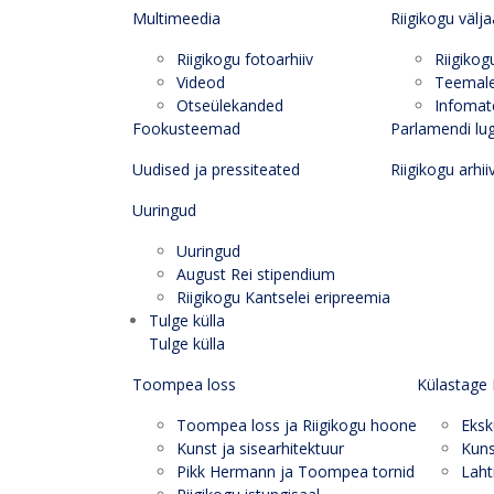
Multimeedia
Riigikogu välj
Riigikogu fotoarhiiv
Riigikog
Videod
Teemal
Otseülekanded
Infomate
Fookusteemad
Parlamendi lu
Uudised ja pressiteated
Riigikogu arhii
Uuringud
Uuringud
August Rei stipendium
Riigikogu Kantselei eripreemia
Tulge külla
Tulge külla
Toompea loss
Külastage 
Toompea loss ja Riigikogu hoone
Eksk
Kunst ja sisearhitektuur
Kuns
Pikk Hermann ja Toompea tornid
Laht