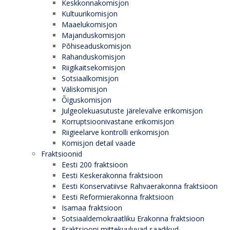
Keskkonnakomisjon
Kultuurikomisjon
Maaelukomisjon
Majanduskomisjon
Põhiseaduskomisjon
Rahanduskomisjon
Riigikaitsekomisjon
Sotsiaalkomisjon
Väliskomisjon
Õiguskomisjon
Julgeolekuasutuste järelevalve erikomisjon
Korruptsioonivastane erikomisjon
Riigieelarve kontrolli erikomisjon
Komisjon detail vaade
Fraktsioonid
Eesti 200 fraktsioon
Eesti Keskerakonna fraktsioon
Eesti Konservatiivse Rahvaerakonna fraktsioon
Eesti Reformierakonna fraktsioon
Isamaa fraktsioon
Sotsiaaldemokraatliku Erakonna fraktsioon
Fraktsiooni mittekuuluvad saadikud