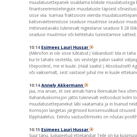
muudatusettepanek sisaldama kõikide muudatustega kaa
finantseerimistehingute muudatuste täpseid sõnastusi. 
sisse viia. Isamaa fraktsiooni viienda muudatusettepa
kaitseväeteenistuse seaduse muutmise seaduse muutm
mittevastavaks tulenevalt riigieelarve seaduse § 28 lõik
seaduse muutmise või kehtetuks tunnistamise sätteid.
10:14
Esimees Lauri Hussar
(Mikrofon ei ole sisse lülitatud.) Vabandust! Ma ei ta
kui te tahate vestelda, siis vestelge palun saalist välj
tõepoolest, me ei kuule. (Hääl saalist.) Absoluutselt! A
või vaiksemalt, sest vastasel juhul me ei kuule etteka
10:14
Annely Akkermann
Jaa, ma arvan, et see annab härra Reinsalule hea võima
Rahanduskomisjon jättis tulenevalt eeltoodust kolm loe
muudatusettepanekut läbi vaatamata ja ei lisanud nei
Komisjon langetas järgmised konsensuslikud otsused: 
lõpphääletus. Eelnõu vastuvõtmiseks on nõutav poolt
10:15
Esimees Lauri Hussar
Suur tänu, lugupeetud ettekandja! Teile on ka küsimusi