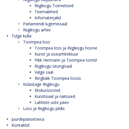
Riigikogu Toimetised
Teemalehed
Infomaterjalid
Parlamendi lugemissaal
Riigikogu arhiiv
Tulge külla
Toompea loss
Toompea loss ja Riigikogu hoone
Kunst ja sisearhitektuur
Pikk Hermann ja Toompea tornid
Riigikogu istungisaal
Valge saal
Ringkäik Toompea lossis
Külastage Riigikogu
Ekskursioonid
Kunstisaal ja näitused
Lahtiste uste päev
Loss ja Riigikogu pildis
Juurdepääsetavus
Kontaktid