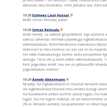
Ja tänu sellele – või seetõttu – peab muutuma ka mak
alanevad, teisi tõstetakse, mõni jäetakse ära, mõni ke
10:28
Esimees Lauri Hussar
Aitäh! Urmas Reinsalu, palun!
10:28
Urmas Reinsalu
Aitäh! Annely, sa rääkisid geopoliitikast. Aga asetame
valitsus vähendas võrreldes plaanituga riigikaitsekulusid
valimislubaduse, Reformierakonna maksuküüru läbisuru
olukorras? Ja minu küsimus on, kas see on ka majandus
mis tekib maksuküüruga, kümne aasta perspektiivis ligi
laenuga. Teil ei ole ju katet sellele valimislubadusele. 
Eesti julgeoleku arvelt. Kas see on jätkusuutlik rahand
julgeolekulises mõttes?
10:29
Annely Akkermann
Nii palju, kui riigikaitsekulud on tõusnud viimastel aas
ole riigikaitsekulud tõusnud minu arvates kunagi varem.
me küünitasime umbes kümme aastat tagasi, ma mälet
tagasi. Kui ma õigesti mäletan, oli siis kaitseministe
2%‑ni. Viimaste aastatel, kui peaminister on olnud Kaja