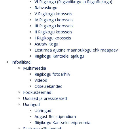
VI Riigikogu (Riigivolikogu ja Riiginõukogu)
Rahvuskogu
V Riigikogu koosseis
IV Riigikogu koosseis
III Riigikogu koosseis
II Riigikogu koosseis
I Riigikogu koosseis
Asutav Kogu
Eestimaa ajutine maanõukogu ehk maapäev
Riigikogu Kantselei ajalugu
Infoallikad
Multimeedia
Riigikogu fotoarhiiv
Videod
Otseülekanded
Fookusteemad
Uudised ja pressiteated
Uuringud
Uuringud
August Rei stipendium
Riigikogu Kantselei eripreemia
Riigikogu väljaanded