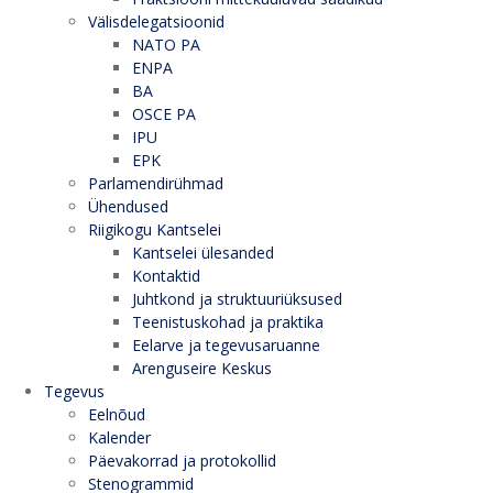
Välisdelegatsioonid
NATO PA
ENPA
BA
OSCE PA
IPU
EPK
Parlamendirühmad
Ühendused
Riigikogu Kantselei
Kantselei ülesanded
Kontaktid
Juhtkond ja struktuuriüksused
Teenistuskohad ja praktika
Eelarve ja tegevusaruanne
Arenguseire Keskus
Tegevus
Eelnõud
Kalender
Päevakorrad ja protokollid
Stenogrammid