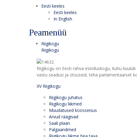
Eesti keeles
Eesti keeles
In English
Peamenüü
Riigikogu
Riigikogu
Riigikogu on Eesti rahva esinduskogu, kuhu kuulub 
vastu seadusi ja otsuseid, teha parlamentaarset kon
XV Riigikogu
Riigikogu juhatus
Riigikogu liikmed
Muudatused koosseisus
Arvud räägivad
Saali plaan
Palgaandmed
Riigikogu liikme hea tava