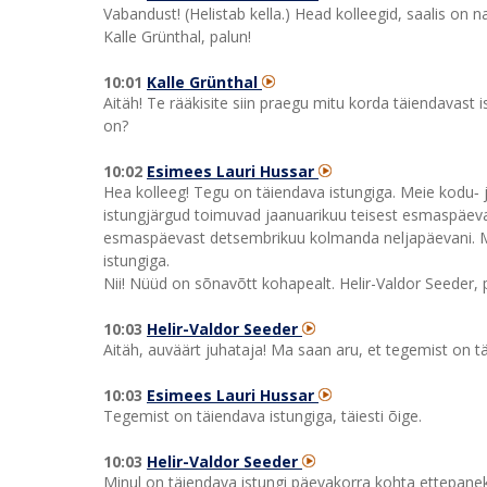
Vabandust! (Helistab kella.) Head kolleegid, saalis on na
Kalle Grünthal, palun!
10:01
Kalle Grünthal
Aitäh! Te rääkisite siin praegu mitu korda täiendavast is
on?
10:02
Esimees Lauri Hussar
Hea kolleeg! Tegu on täiendava istungiga. Meie kodu‑ j
istungjärgud toimuvad jaanuarikuu teisest esmaspäeva
esmaspäevast detsembrikuu kolmanda neljapäevani. M
istungiga.
Nii! Nüüd on sõnavõtt kohapealt. Helir-Valdor Seeder, 
10:03
Helir-Valdor Seeder
Aitäh, auväärt juhataja! Ma saan aru, et tegemist on t
10:03
Esimees Lauri Hussar
Tegemist on täiendava istungiga, täiesti õige.
10:03
Helir-Valdor Seeder
Minul on täiendava istungi päevakorra kohta ettepanek