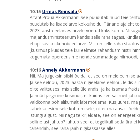
10:15
Urmas Reinsalu
Aitäh! Proua Akkermann! See puudutab nüüd teie tehtud e
puudutab ka lisaeelarve kokkuhoidu. Tänane ajaleht to
2023. aasta eelarves arvele võetud kaks korda. Niisugune
majandusministeerium kandis selle raha tagasi. Kindl
ebapiisav kokkuhoiu eelarve. Mis on selle raha staatus 
[küsimus]: kuidas teie kui eelmise rahandusministri hin
kogemata opereerisime nende summadega niimoodi, et 
10:16
Annely Akkermann
Nii. Ma julgeksin siiski öelda, et see on meie eelmise a
Ja see eelnõu, 2023. aasta riigieelarve eelnõu, leidis sii
olite valitsuses, mis selle üle andis, ja ka Isamaa frakt
Ja nüüd järgmine küsimus, et kuidas see sai meil juht
valdkonna põhjalikumalt läbi mõtlema. Kusjuures, ma pa
kaheksa esimesele kohtumisele, nii et ma ausalt öeldes
istungi algust. Nii nagu te kirjeldate, see on energeeti
selline asi juhtub? Juhtub see, et tegelikult seda ära ei 
tähendab, see raha jääb riigikassasse alles.