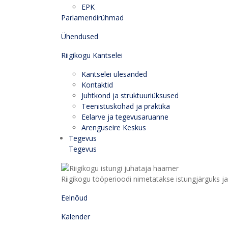
EPK
Parlamendirühmad
Ühendused
Riigikogu Kantselei
Kantselei ülesanded
Kontaktid
Juhtkond ja struktuuriüksused
Teenistuskohad ja praktika
Eelarve ja tegevusaruanne
Arenguseire Keskus
Tegevus
Tegevus
Riigikogu tööperioodi nimetatakse istungjärguks ja 
Eelnõud
Kalender