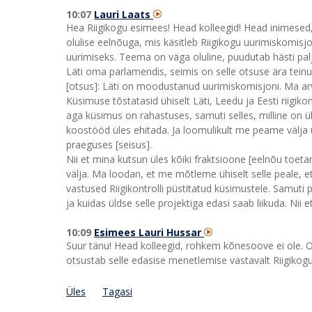
10:07
Lauri Laats
Hea Riigikogu esimees! Head kolleegid! Head inimesed,
olulise eelnõuga, mis käsitleb Riigikogu uurimiskomis
uurimiseks. Teema on väga oluline, puudutab hästi palju
Läti oma parlamendis, seimis on selle otsuse ära teinud
[otsus]: Läti on moodustanud uurimiskomisjoni. Ma arv
Küsimuse tõstatasid ühiselt Läti, Leedu ja Eesti riigikon
aga küsimus on rahastuses, samuti selles, milline on ülds
koostööd üles ehitada. Ja loomulikult me peame välja 
praeguses [seisus].
Nii et mina kutsun üles kõiki fraktsioone [eelnõu toeta
välja. Ma loodan, et me mõtleme ühiselt selle peale, e
vastused Riigikontrolli püstitatud küsimustele. Samuti 
ja kuidas üldse selle projektiga edasi saab liikuda. Nii
10:09
Esimees Lauri Hussar
Suur tänu! Head kolleegid, rohkem kõnesoove ei ole. O
otsustab selle edasise menetlemise vastavalt Riigikog
Üles
Tagasi