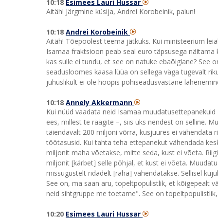
10:18
Esimees Lauri Hussar
Aitäh! Järgmine küsija, Andrei Korobeinik, palun!
10:18
Andrei Korobeinik
Aitäh! Tõepoolest teema jätkuks. Kui ministeerium leiab
Isamaa fraktsioon peab seal euro täpsusega näitama 
kas sulle ei tundu, et see on natuke ebaõiglane? See o
seadusloomes kaasa lüüa on sellega väga tugevalt riku
juhuslikult ei ole hoopis põhiseadusvastane lähenemin
10:18
Annely Akkermann
Kui nüüd vaadata neid Isamaa muudatusettepanekuid – 
ees, millest te räägite –, siis üks nendest on selline.
täiendavalt 200 miljoni võrra, kusjuures ei vähendata ri
töötasusid. Kui tahta teha ettepanekut vähendada keskv
miljonit maha võetakse, mitte seda, kust ei võeta. Riig
miljonit [kärbet] selle põhjal, et kust ei võeta. Muuda
missugustelt ridadelt [raha] vähendatakse. Sellisel kuju
See on, ma saan aru, topeltpopulistlik, et kõigepealt v
neid sihtgruppe me toetame". See on topeltpopulistlik, 
10:20
Esimees Lauri Hussar