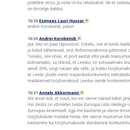
poliitiline otsus ja seda on ka rahastatud. Nii et vast
on ilmselge liialdus.
10:30
Esimees Lauri Hussar
Andrei Korobeinik, palun!
10:30
Andrei Korobeinik
Jaa. Mul on paar täpsustust. Esiteks, see ei tundu liia
ju kulud vähenevad, sest Reformierakonna juhtimisel
Teiseks, see nõue, et pool aastat ette peab maksumuu
kolmandaks, sa ütlesid, et Leedus on sotsiaalmaks br
ainult 20%, isegi natuke alla selle, ja kokku tööjõumak
et Leedu jõudis meist majanduskonkurentsi edetabelis 
madalamad tööjõumaksud Leedus nende konkurentsiv
10:31
Annely Akkermann
Ma arvan küll, et nüüd, kui me oleme näinud kahel jä
mis Eestis on võrreldes teiste Euroopa Liidu riikide
Euroopas keskmiselt. Aga me kaotame ja oleme ilmsel
tööjõukulude madalat hinda. Me oleme muutumas kõr
kaotamine kui tööjõumaksude alandamine konkurents