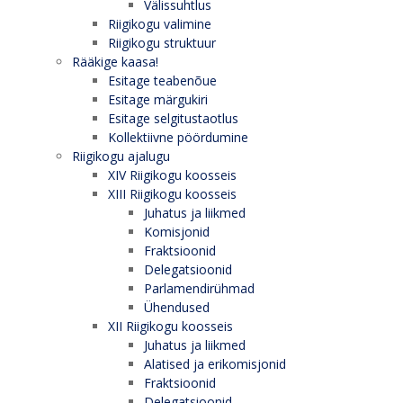
Välissuhtlus
Riigikogu valimine
Riigikogu struktuur
Rääkige kaasa!
Esitage teabenõue
Esitage märgukiri
Esitage selgitustaotlus
Kollektiivne pöördumine
Riigikogu ajalugu
XIV Riigikogu koosseis
XIII Riigikogu koosseis
Juhatus ja liikmed
Komisjonid
Fraktsioonid
Delegatsioonid
Parlamendirühmad
Ühendused
XII Riigikogu koosseis
Juhatus ja liikmed
Alatised ja erikomisjonid
Fraktsioonid
Delegatsioonid