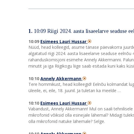
1.
10:09
Riigi 2024. aasta lisaeelarve seaduse 
10:09
Esimees Lauri Hussar
Nüüd, head kolleegid, asume tänase päevakorra juurde
algatatud riigi 2024. aasta lisaeelarve seaduse eelnõu
rahanduskomisjoni esimehe Annely Akkermanni. Palun!
minutit ja iga Riigikogu liige saab esitada kuni kaks k
10:10
Annely Akkermann
Tere hommikust, head kolleegid! Eelnõu kolmandat lug
üleeile, ei, eile, 18. juunil. Ja tuletan ka meelde …
10:10
Esimees Lauri Hussar
Vabandust, Annely Akkermann! Mul on saali tehnilisele p
mikrofonid võiksid olla esinejale lähemal? Midagi tulek
olla mikrofonid natuke lähemale? Selge.
10:10
Annely Akkermann