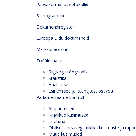
Päevakorrad ja protokollid
Stenogrammid
Dokumendiregister
Euroopa Liidu dokumendid
Märksõnaotsing
Tööülevaade
Riigikogu töögraafik
Statistika
Hääletused
Esinemised ja istungitest osavõtt
Parlamentaarne kontroll
Arupärimised
Kirjalikud küsimused
Infotund
Olulise tähtsusega riiklike küsimuste ja rapor
Muud küsimused