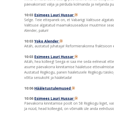
päevakorrast välja ja piirduda kolmanda ja neljanda pu
10:03
Esimees Lauri Hussar
Selge. Teie ettepanek on, et Vabariigi Valitsuse algatat
Valitsuse algatatud maamaksuseaduse muutmise seadus
Alender, palun!
10:03
Yoko Alender
Aitäh, austatud juhataja! Reformierakonna fraktsioon e
10:03
Esimees Lauri Hussar
Aitäh, hea kolleeg! Seega ei saa me seda eelnevat ett
asume päevakorra kinnitamise hääletuse ettevalmista
Austatud Riigikogu, panen hääletusele Riigikogu täiskog
võtta seisukoht ja hääletada!
10:06
Hääletustulemused
10:06
Esimees Lauri Hussar
Päevakorra kinnitamise poolt on 58 Riigikogu liiget, va
Ja nüüd, head kolleegid, on võimalik üle anda eelnõusid 