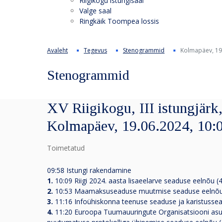
Riigikogu istungisaal
Valge saal
Ringkäik Toompea lossis
Avaleht
Tegevus
Stenogrammid
Kolmapäev, 19
Stenogrammid
XV Riigikogu, III istungjärk,
Kolmapäev, 19.06.2024, 10:
Toimetatud
09:58 Istungi rakendamine
1.
10:09
Riigi 2024. aasta lisaeelarve seaduse eelnõu 
2.
10:53
Maamaksuseaduse muutmise seaduse eelnõu 
3.
11:16
Infoühiskonna teenuse seaduse ja karistusse
4.
11:20
Euroopa Tuumauuringute Organisatsiooni asuta