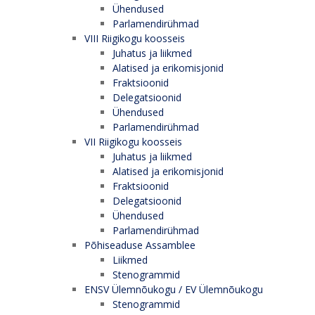
Ühendused
Parlamendirühmad
VIII Riigikogu koosseis
Juhatus ja liikmed
Alatised ja erikomisjonid
Fraktsioonid
Delegatsioonid
Ühendused
Parlamendirühmad
VII Riigikogu koosseis
Juhatus ja liikmed
Alatised ja erikomisjonid
Fraktsioonid
Delegatsioonid
Ühendused
Parlamendirühmad
Põhiseaduse Assamblee
Liikmed
Stenogrammid
ENSV Ülemnõukogu / EV Ülemnõukogu
Stenogrammid