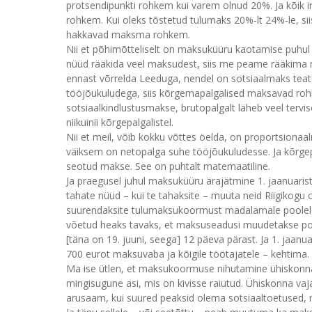
protsendipunkti rohkem kui varem olnud 20%. Ja kõik
rohkem. Kui oleks tõstetud tulumaks 20%‑lt 24%‑le, siis
hakkavad maksma rohkem.
Nii et põhimõtteliselt on maksuküüru kaotamise puhu
nüüd rääkida veel maksudest, siis me peame rääkima
ennast võrrelda Leeduga, nendel on sotsiaalmaks teatu
tööjõukuludega, siis kõrgemapalgalised maksavad rohk
sotsiaalkindlustusmakse, brutopalgalt läheb veel tervis
niikuinii kõrgepalgalistel.
Nii et meil, võib kokku võttes öelda, on proportsion
väiksem on netopalga suhe tööjõukuludesse. Ja kõrge
seotud makse. See on puhtalt matemaatiline.
Ja praegusel juhul maksuküüru ärajätmine 1. jaanuaris
tahate nüüd – kui te tahaksite – muuta neid Riigikogu ots
suurendaksite tulumaksukoormust madalamale poolele
võetud heaks tavaks, et maksuseadusi muudetakse pool a
[täna on 19. juuni, seega] 12 päeva pärast. Ja 1. jaa
700 eurot maksuvaba ja kõigile töötajatele – kehtima.
Ma ise ütlen, et maksukoormuse nihutamine ühiskonna
mingisugune asi, mis on kivisse raiutud. Ühiskonna va
arusaam, kui suured peaksid olema sotsiaaltoetused, 