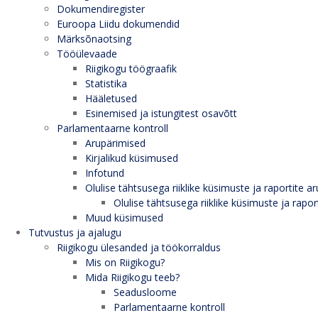
Dokumendiregister
Euroopa Liidu dokumendid
Märksõnaotsing
Tööülevaade
Riigikogu töögraafik
Statistika
Hääletused
Esinemised ja istungitest osavõtt
Parlamentaarne kontroll
Arupärimised
Kirjalikud küsimused
Infotund
Olulise tähtsusega riiklike küsimuste ja raportite ar
Olulise tähtsusega riiklike küsimuste ja rapor
Muud küsimused
Tutvustus ja ajalugu
Riigikogu ülesanded ja töökorraldus
Mis on Riigikogu?
Mida Riigikogu teeb?
Seadusloome
Parlamentaarne kontroll