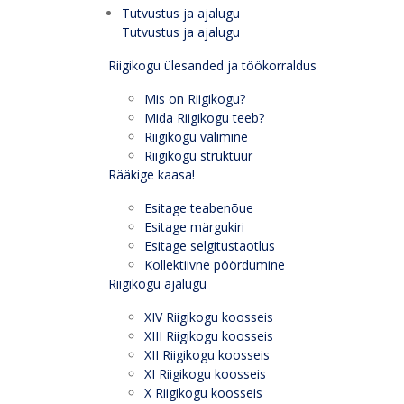
Tutvustus ja ajalugu
Tutvustus ja ajalugu
Riigikogu ülesanded ja töökorraldus
Mis on Riigikogu?
Mida Riigikogu teeb?
Riigikogu valimine
Riigikogu struktuur
Rääkige kaasa!
Esitage teabenõue
Esitage märgukiri
Esitage selgitustaotlus
Kollektiivne pöördumine
Riigikogu ajalugu
XIV Riigikogu koosseis
XIII Riigikogu koosseis
XII Riigikogu koosseis
XI Riigikogu koosseis
X Riigikogu koosseis