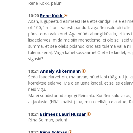
Rene Kokk, palun!
10:20
Rene Kokk
Aitäh, lugupeetud esimees! Hea ettekandja! Teie esimes
oli 100,4 miljonit valesti pandud, aga Reinsalu oli tollel
päris tema valdkond. Aga nüüd tahangi küsida, et kas 
lisaeelarves, mida me siin menetleme, ei ole selliseid v
summa, et see oleks pidanud kindlasti tulema välja ni
tulemusena]. Väga kahetsusväärne! Olete te kindel, et
vigasid?
10:21
Annely Akkermann
Seda lisaeelarvet on, ma arvan, nüüd läbi räägitud ju
korrektse eelarve. Ma olen üsna kindel, et selles eelarve
neid vigu.
Ma ei süüdistanud sugugi Reinsalu. Kui Reinsalu viitas, 
asjaolusid. (Hääl saalist.) Jaa, minu eelkäija esitatud, 
10:21
Esimees Lauri Hussar
Riina Solman, palun!
10:21
Riina Solman