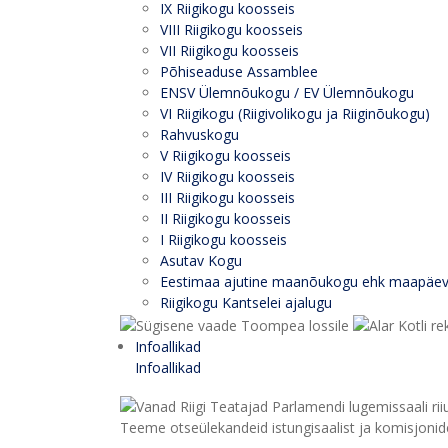
IX Riigikogu koosseis
VIII Riigikogu koosseis
VII Riigikogu koosseis
Põhiseaduse Assamblee
ENSV Ülemnõukogu / EV Ülemnõukogu
VI Riigikogu (Riigivolikogu ja Riiginõukogu)
Rahvuskogu
V Riigikogu koosseis
IV Riigikogu koosseis
III Riigikogu koosseis
II Riigikogu koosseis
I Riigikogu koosseis
Asutav Kogu
Eestimaa ajutine maanõukogu ehk maapäe
Riigikogu Kantselei ajalugu
Infoallikad
Infoallikad
Teeme otseülekandeid istungisaalist ja komisjonide 