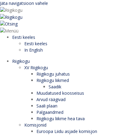
Jäta navigatsioon vahele
Eesti keeles
Eesti keeles
In English
Riigikogu
XV Riigikogu
Riigikogu juhatus
Riigikogu liikmed
Saadik
Muudatused koosseisus
Arvud räägivad
Saali plaan
Palgaandmed
Riigikogu liikme hea tava
Komisjonid
Euroopa Liidu asjade komisjon