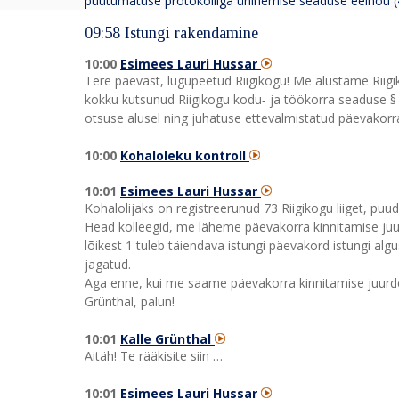
puutumatuse protokolliga ühinemise seaduse eelnõu (
09:58 Istungi rakendamine
10:00
Esimees Lauri Hussar
Tere päevast, lugupeetud Riigikogu! Me alustame Riigiko
kokku kutsunud Riigikogu kodu‑ ja töökorra seaduse § 4
otsuse alusel ning juhatuse ettevalmistatud päevakorra
10:00
Kohaloleku kontroll
10:01
Esimees Lauri Hussar
Kohalolijaks on registreerunud 73 Riigikogu liiget, puu
Head kolleegid, me läheme päevakorra kinnitamise juur
lõikest 1 tuleb täiendava istungi päevakord istungi alg
jagatud.
Aga enne, kui me saame päevakorra kinnitamise juurde 
Grünthal, palun!
10:01
Kalle Grünthal
Aitäh! Te rääkisite siin …
10:01
Esimees Lauri Hussar