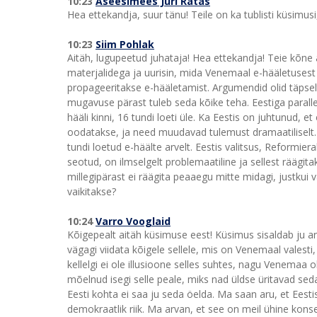
10:23
Aseesimees Jüri Ratas
Hea ettekandja, suur tänu! Teile on ka tublisti küsimus
10:23
Siim Pohlak
Aitäh, lugupeetud juhataja! Hea ettekandja! Teie kõne 
materjalidega ja uurisin, mida Venemaal e-hääletusest
propageeritakse e-hääletamist. Argumendid olid täps
mugavuse pärast tuleb seda kõike teha. Eestiga paralle
hääli kinni, 16 tundi loeti üle. Ka Eestis on juhtunud,
oodatakse, ja need muudavad tulemust dramaatiliselt
tundi loetud e-häälte arvelt. Eestis valitsus, Reformi
seotud, on ilmselgelt problemaatiline ja sellest räägi
millegipärast ei räägita peaaegu mitte midagi, justkui
vaikitakse?
10:24
Varro Vooglaid
Kõigepealt aitäh küsimuse eest! Küsimus sisaldab ju a
vägagi viidata kõigele sellele, mis on Venemaal valesti
kellelgi ei ole illusioone selles suhtes, nagu Venemaa 
mõelnud isegi selle peale, miks nad üldse üritavad seda
Eesti kohta ei saa ju seda öelda. Ma saan aru, et Eesti
demokraatlik riik. Ma arvan, et see on meil ühine kons