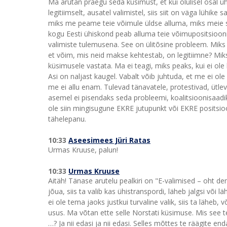
Ma arutan praegu seda küsimust, et kui olulisel osal ü
legitiimselt, ausatel valimistel, siis siit on väga lüh
miks me peame teie võimule üldse alluma, miks meie s
kogu Eesti ühiskond peab alluma teie võimupositsioonil
valimiste tulemusena. See on ülitõsine probleem. Mik
et võim, mis neid makse kehtestab, on legitiimne? Mik
küsimusele vastata. Ma ei teagi, miks peaks, kui ei ole 
Asi on naljast kaugel. Vabalt võib juhtuda, et me ei ol
me ei allu enam. Tulevad tänavatele, protestivad, ütlev
asemel ei pisendaks seda probleemi, koalitsioonisaadiku
ole siin mingisugune EKRE jutupunkt või EKRE positsioo
tähelepanu.
10:33
Aseesimees Jüri Ratas
Urmas Kruuse, palun!
10:33
Urmas Kruuse
Aitäh! Tänase arutelu pealkiri on "E-valimised – oht de
jõua, siis ta valib kas ühistranspordi, läheb jalgsi või
ei ole tema jaoks justkui turvaline valik, siis ta läheb, 
usus. Ma võtan ette selle Norstati küsimuse. Mis see t
…? Ja nii edasi ja nii edasi. Selles mõttes te räägite end