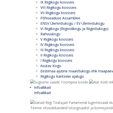
IX Riigikogu koosseis
VIII Riigikogu koosseis
VII Riigikogu koosseis
Põhiseaduse Assamblee
ENSV Ülemnõukogu / EV Ülemnõukogu
VI Riigikogu (Riigivolikogu ja Riiginõukogu)
Rahvuskogu
V Riigikogu koosseis
IV Riigikogu koosseis
III Riigikogu koosseis
II Riigikogu koosseis
I Riigikogu koosseis
Asutav Kogu
Eestimaa ajutine maanõukogu ehk maapäe
Riigikogu Kantselei ajalugu
Infoallikad
Infoallikad
Teeme otseülekandeid istungisaalist ja komisjonide 