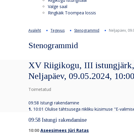
Riigikogu istungisaal
Valge saal
Ringkäik Toompea lossis
Avaleht
Tegevus
Stenogrammid
Neljapäev, 09.
Stenogrammid
XV Riigikogu, III istungjärk,
Neljapäev, 09.05.2024, 10:0
Toimetatud
09:58 Istungi rakendamine
1.
10:01
Olulise tähtsusega riikliku küsimuse "E-valimi
09:58 Istungi rakendamine
10:00
Aseesimees Jüri Ratas