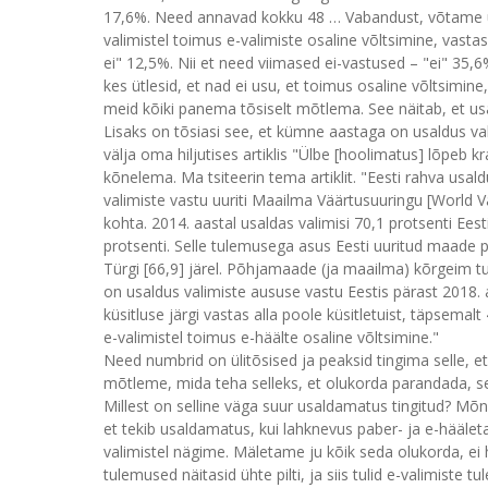
17,6%. Need annavad kokku 48 … Vabandust, võtame uue
valimistel toimus e-valimiste osaline võltsimine, vast
ei" 12,5%. Nii et need viimased ei-vastused – "ei" 35,
kes ütlesid, et nad ei usu, et toimus osaline võltsimi
meid kõiki panema tõsiselt mõtlema. See näitab, et u
Lisaks on tõsiasi see, et kümne aastaga on usaldus 
välja oma hiljutises artiklis "Ülbe [hoolimatus] lõpeb k
kõnelema. Ma tsiteerin tema artiklit. "Eesti rahva us
valimiste vastu uuriti Maailma Väärtusuuringu [World 
kohta. 2014. aastal usaldas valimisi 70,1 protsenti Ees
protsenti. Selle tulemusega asus Eesti uuritud maade pi
Türgi [66,9] järel. Põhjamaade (ja maailma) kõrgeim tu
on usaldus valimiste aususe vastu Eestis pärast 2018. a
küsitluse järgi vastas alla poole küsitletuist, täpsemalt
e-valimistel toimus e-häälte osaline võltsimine."
Need numbrid on ülitõsised ja peaksid tingima selle, et
mõtleme, mida teha selleks, et olukorda parandada, ses
Millest on selline väga suur usaldamatus tingitud? Mõ
et tekib usaldamatus, kui lahknevus paber- ja e-hääle
valimistel nägime. Mäletame ju kõik seda olukorda, ei
tulemused näitasid ühte pilti, ja siis tulid e-valimiste 