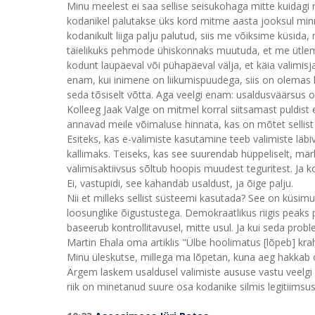
Minu meelest ei saa sellise seisukohaga mitte kuidagi n
kodanikel palutakse üks kord mitme aasta jooksul min
kodanikult liiga palju palutud, siis me võiksime küsida
täielikuks pehmode ühiskonnaks muutuda, et me ütleme,
kodunt laupäeval või pühapäeval välja, et käia valimi
enam, kui inimene on liikumispuudega, siis on olemas k
seda tõsiselt võtta. Aga veelgi enam: usaldusväärsus 
Kolleeg Jaak Valge on mitmel korral siitsamast puldis
annavad meile võimaluse hinnata, kas on mõtet sellist 
Esiteks, kas e-valimiste kasutamine teeb valimiste läbi
kallimaks. Teiseks, kas see suurendab hüppeliselt, märk
valimisaktiivsus sõltub hoopis muudest teguritest. Ja
Ei, vastupidi, see kahandab usaldust, ja õige palju.
Nii et milleks sellist süsteemi kasutada? See on küsimu
loosunglike õigustustega. Demokraatlikus riigis peaks 
baseerub kontrollitavusel, mitte usul. Ja kui seda proble
Martin Ehala oma artiklis "Ülbe hoolimatus [lõpeb] kr
Minu üleskutse, millega ma lõpetan, kuna aeg hakkab o
Ärgem laskem usaldusel valimiste aususe vastu veelgi l
riik on minetanud suure osa kodanike silmis legitiimsus