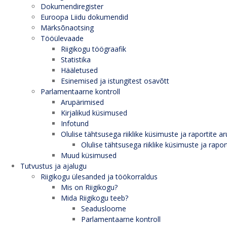
Dokumendiregister
Euroopa Liidu dokumendid
Märksõnaotsing
Tööülevaade
Riigikogu töögraafik
Statistika
Hääletused
Esinemised ja istungitest osavõtt
Parlamentaarne kontroll
Arupärimised
Kirjalikud küsimused
Infotund
Olulise tähtsusega riiklike küsimuste ja raportite ar
Olulise tähtsusega riiklike küsimuste ja rapor
Muud küsimused
Tutvustus ja ajalugu
Riigikogu ülesanded ja töökorraldus
Mis on Riigikogu?
Mida Riigikogu teeb?
Seadusloome
Parlamentaarne kontroll