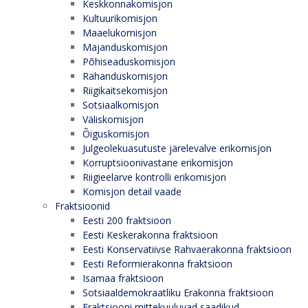
Keskkonnakomisjon
Kultuurikomisjon
Maaelukomisjon
Majanduskomisjon
Põhiseaduskomisjon
Rahanduskomisjon
Riigikaitsekomisjon
Sotsiaalkomisjon
Väliskomisjon
Õiguskomisjon
Julgeolekuasutuste järelevalve erikomisjon
Korruptsioonivastane erikomisjon
Riigieelarve kontrolli erikomisjon
Komisjon detail vaade
Fraktsioonid
Eesti 200 fraktsioon
Eesti Keskerakonna fraktsioon
Eesti Konservatiivse Rahvaerakonna fraktsioon
Eesti Reformierakonna fraktsioon
Isamaa fraktsioon
Sotsiaaldemokraatliku Erakonna fraktsioon
Fraktsiooni mittekuuluvad saadikud