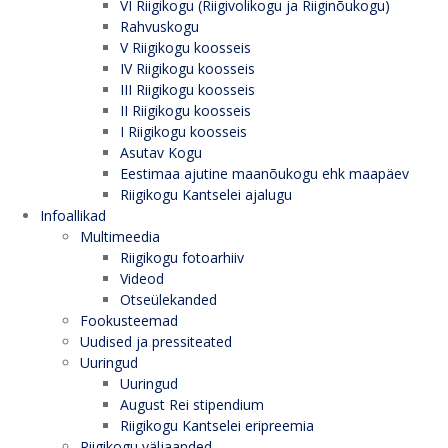
VI Riigikogu (Riigivolikogu ja Riiginõukogu)
Rahvuskogu
V Riigikogu koosseis
IV Riigikogu koosseis
III Riigikogu koosseis
II Riigikogu koosseis
I Riigikogu koosseis
Asutav Kogu
Eestimaa ajutine maanõukogu ehk maapäev
Riigikogu Kantselei ajalugu
Infoallikad
Multimeedia
Riigikogu fotoarhiiv
Videod
Otseülekanded
Fookusteemad
Uudised ja pressiteated
Uuringud
Uuringud
August Rei stipendium
Riigikogu Kantselei eripreemia
Riigikogu väljaanded