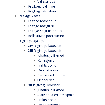
Välissuhtlus
Riigikogu valimine
Riigikogu struktuur
Rääkige kaasa!
Esitage teabenõue
Esitage märgukiri
Esitage selgitustaotlus
Kollektiivne pöördumine
Riigikogu ajalugu
XIV Riigikogu koosseis
XIII Riigikogu koosseis
Juhatus ja liikmed
Komisjonid
Fraktsioonid
Delegatsioonid
Parlamendirühmad
Ühendused
XII Riigikogu koosseis
Juhatus ja liikmed
Alatised ja erikomisjonid
Fraktsioonid
Delegatsioonid