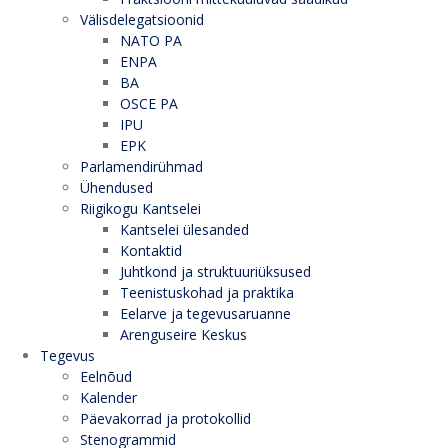
Välisdelegatsioonid
NATO PA
ENPA
BA
OSCE PA
IPU
EPK
Parlamendirühmad
Ühendused
Riigikogu Kantselei
Kantselei ülesanded
Kontaktid
Juhtkond ja struktuuriüksused
Teenistuskohad ja praktika
Eelarve ja tegevusaruanne
Arenguseire Keskus
Tegevus
Eelnõud
Kalender
Päevakorrad ja protokollid
Stenogrammid