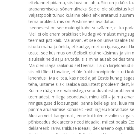
ettekannet pidama, siis huvi on lahja. Siin on ju kõik 
ärapanemiseks, sõnamulinaks. See ei ole süüdistus kelleg
Väljastpoolt tulnud külaline oleks ehk äratanud suur
tema artikleid, mis on Postimehes avaldatud.
Iseenesest on see muidugi kahetsusväärne, et ka parlam
Meil ei ole enam praktiliselt kuidagi võimalust mingisugu
teemast jutt käib. Ma arvan, et see on universaalne t
istuda maha ja öelda, et kuulge, meil on igasuguseid k
teate, see küsimus on tõeliselt oluline küsimus ja si
sisuliselt neid asju arutada, siis mina ausalt öeldes tä
Ma olen isaga rääkinud sel teemal. Ta on kirjeldanud se
siis oli täiesti tavaline, et üle fraktsioonipiiride istuti k
lahendusi. Ma ei tea, kas need ajad Eestis kunagi taga
teha, üritame siiski rääkida sisulistest probleemidest, 
Kui me räägime e-valimistega seonduvatest probleemid
teemadest, millega seonduvalt minul küll – ja ma arvan
mingisuguseid loosungeid, panna kellelegi ära, luua m
parima arusaamise kohaselt Eesti riigielu korralduse se
Alustan veidi kaugemalt, enne kui tulen e-valimistega
põhiseadus deklareerib need ideaalid, millest peaks Eest
deklareerib rahvusriikluse ideaali, deklareerib õigusrii