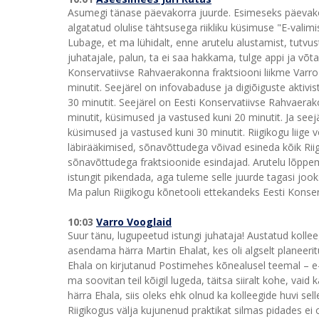
Asumegi tänase päevakorra juurde. Esimeseks päevako
algatatud olulise tähtsusega riikliku küsimuse "E-valim
Lubage, et ma lühidalt, enne arutelu alustamist, tutvust
juhatajale, palun, ta ei saa hakkama, tulge appi ja võta
Konservatiivse Rahvaerakonna fraktsiooni liikme Varro
minutit. Seejärel on infovabaduse ja digiõiguste aktiv
30 minutit. Seejärel on Eesti Konservatiivse Rahvaer
minutit, küsimused ja vastused kuni 20 minutit. Ja see
küsimused ja vastused kuni 30 minutit. Riigikogu liige 
läbirääkimised, sõnavõttudega võivad esineda kõik Riig
sõnavõttudega fraktsioonide esindajad. Arutelu lõppemi
istungit pikendada, aga tuleme selle juurde tagasi jook
Ma palun Riigikogu kõnetooli ettekandeks Eesti Konser
10:03
Varro Vooglaid
Suur tänu, lugupeetud istungi juhataja! Austatud kolle
asendama härra Martin Ehalat, kes oli algselt planeerit
Ehala on kirjutanud Postimehes kõnealusel teemal – e-v
ma soovitan teil kõigil lugeda, täitsa siiralt kohe, vai
härra Ehala, siis oleks ehk olnud ka kolleegide huvi se
Riigikogus välja kujunenud praktikat silmas pidades ei ol