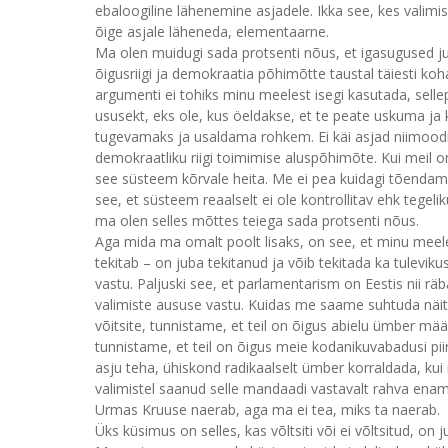
ebaloogiline lähenemine asjadele. Ikka see, kes valimisi l
õige asjale läheneda, elementaarne.
Ma olen muidugi sada protsenti nõus, et igasugused j
õigusriigi ja demokraatia põhimõtte taustal täiesti kohat
argumenti ei tohiks minu meelest isegi kasutada, selle
ususekt, eks ole, kus öeldakse, et te peate uskuma ja ku
tugevamaks ja usaldama rohkem. Ei käi asjad niimoodi!
demokraatliku riigi toimimise aluspõhimõte. Kui meil on s
see süsteem kõrvale heita. Me ei pea kuidagi tõendama
see, et süsteem reaalselt ei ole kontrollitav ehk tegeli
ma olen selles mõttes teiega sada protsenti nõus.
Aga mida ma omalt poolt lisaks, on see, et minu meele
tekitab – on juba tekitanud ja võib tekitada ka tuleviku
vastu. Paljuski see, et parlamentarism on Eestis nii räb
valimiste aususe vastu. Kuidas me saame suhtuda näitek
võitsite, tunnistame, et teil on õigus abielu ümber mää
tunnistame, et teil on õigus meie kodanikuvabadusi piira
asju teha, ühiskond radikaalselt ümber korraldada, kui 
valimistel saanud selle mandaadi vastavalt rahva en
Urmas Kruuse naerab, aga ma ei tea, miks ta naerab.
Üks küsimus on selles, kas võltsiti või ei võltsitud, o