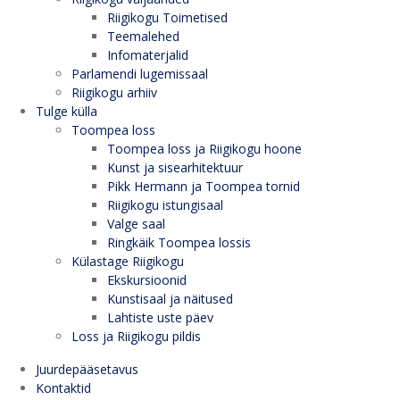
Riigikogu Toimetised
Teemalehed
Infomaterjalid
Parlamendi lugemissaal
Riigikogu arhiiv
Tulge külla
Toompea loss
Toompea loss ja Riigikogu hoone
Kunst ja sisearhitektuur
Pikk Hermann ja Toompea tornid
Riigikogu istungisaal
Valge saal
Ringkäik Toompea lossis
Külastage Riigikogu
Ekskursioonid
Kunstisaal ja näitused
Lahtiste uste päev
Loss ja Riigikogu pildis
Juurdepääsetavus
Kontaktid