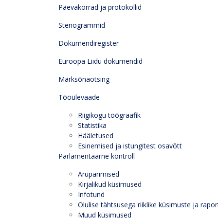
Päevakorrad ja protokollid
Stenogrammid
Dokumendiregister
Euroopa Liidu dokumendid
Märksõnaotsing
Tööülevaade
Riigikogu töögraafik
Statistika
Hääletused
Esinemised ja istungitest osavõtt
Parlamentaarne kontroll
Arupärimised
Kirjalikud küsimused
Infotund
Olulise tähtsusega riiklike küsimuste ja rapor
Muud küsimused