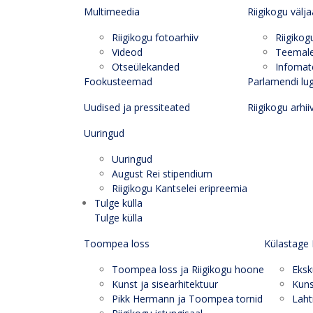
Multimeedia
Riigikogu välj
Riigikogu fotoarhiiv
Riigikog
Videod
Teemal
Otseülekanded
Infomate
Fookusteemad
Parlamendi lu
Uudised ja pressiteated
Riigikogu arhii
Uuringud
Uuringud
August Rei stipendium
Riigikogu Kantselei eripreemia
Tulge külla
Tulge külla
Toompea loss
Külastage 
Toompea loss ja Riigikogu hoone
Eksk
Kunst ja sisearhitektuur
Kuns
Pikk Hermann ja Toompea tornid
Laht