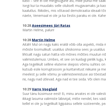
kasti – see ei ole mingisugune asi, mille puhul me sa
Isegi kui ta muudaks selle oluliselt mugavamaks ja k
kaalutlus. Riikides, mis võtavad demokraatia ideaali 
näete, Venemaal ei ole ja ka Eestis paraku ei ole. Kah
10:28
Aseesimees Jüri Ratas
Martin Helme, palun!
10:28
Martin Helme
Aitäh! Mul on nagu kaks eraldi võib-olla aspekti, mida m
mõiste loomulikult: usaldus ühiskonna sees ja usaldus 
lihtsalt nagu satun hätta või mõnes mõttes muutun nõ
valimistulemusi. Umbes, et see on kuidagi piinlik lugu, ku
Aga tegelikult selline eluterve skepsis võimu suhtes 
kutsub esile korruptsiooni ja kuritarvitust niikuinii
meelest ju selle võimu ja valimisteenistuse asi tõesta
nii, nagu nad ütlevad. Aga nad ei tee seda. Või olen ma m
10:29
Varro Vooglaid
Suur tänu küsimuse eest! Ei, minu arvates ei ole vales
ikkagi lasuma valimiste läbiviijal, mitte nendel, kes väid
kellel ei ole ju tegelikult ligipääsu sellele süsteemile,