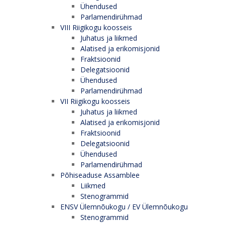
Ühendused
Parlamendirühmad
VIII Riigikogu koosseis
Juhatus ja liikmed
Alatised ja erikomisjonid
Fraktsioonid
Delegatsioonid
Ühendused
Parlamendirühmad
VII Riigikogu koosseis
Juhatus ja liikmed
Alatised ja erikomisjonid
Fraktsioonid
Delegatsioonid
Ühendused
Parlamendirühmad
Põhiseaduse Assamblee
Liikmed
Stenogrammid
ENSV Ülemnõukogu / EV Ülemnõukogu
Stenogrammid