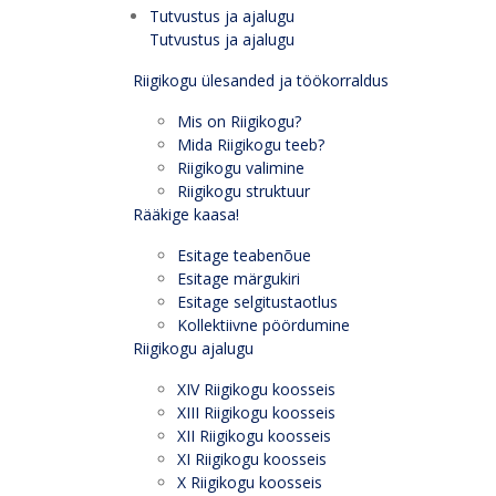
Tutvustus ja ajalugu
Tutvustus ja ajalugu
Riigikogu ülesanded ja töökorraldus
Mis on Riigikogu?
Mida Riigikogu teeb?
Riigikogu valimine
Riigikogu struktuur
Rääkige kaasa!
Esitage teabenõue
Esitage märgukiri
Esitage selgitustaotlus
Kollektiivne pöördumine
Riigikogu ajalugu
XIV Riigikogu koosseis
XIII Riigikogu koosseis
XII Riigikogu koosseis
XI Riigikogu koosseis
X Riigikogu koosseis