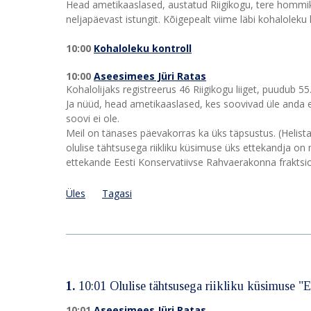
Head ametikaaslased, austatud Riigikogu, tere hommiku
neljapäevast istungit. Kõigepealt viime läbi kohaloleku 
10:00
Kohaloleku kontroll
10:00
Aseesimees Jüri Ratas
Kohalolijaks registreerus 46 Riigikogu liiget, puudub 5
Ja nüüd, head ametikaaslased, kes soovivad üle anda e
soovi ei ole.
Meil on tänases päevakorras ka üks täpsustus. (Helist
olulise tähtsusega riikliku küsimuse üks ettekandja on
ettekande Eesti Konservatiivse Rahvaerakonna fraktsio
Üles
Tagasi
1.
10:01
Olulise tähtsusega riikliku küsimuse "E
10:01
Aseesimees Jüri Ratas