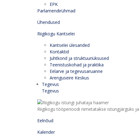
EPK
Parlamendirühmad
Ühendused
Riigikogu Kantselei
Kantselei ülesanded
Kontaktid
Juhtkond ja struktuuriüksused
Teenistuskohad ja praktika
Eelarve ja tegevusaruanne
Arenguseire Keskus
Tegevus
Tegevus
Riigikogu tööperioodi nimetatakse istungjärguks ja 
Eelnõud
Kalender