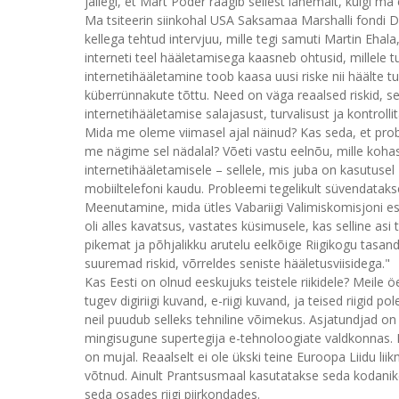
jällegi, et Märt Põder räägib sellest lähemalt, kuigi m
Ma tsiteerin siinkohal USA Saksamaa Marshalli fondi D
kellega tehtud intervjuu, mille tegi samuti Martin Ehala,
interneti teel hääletamisega kaasneb ohtusid, millele 
internetihääletamine toob kaasa uusi riske nii häälte t
küberrünnakute tõttu. Need on väga reaalsed riskid, ses
internetihääletamise salajasust, turvalisust ja kontrolli
Mida me oleme viimasel ajal näinud? Kas seda, et pr
me nägime sel nädalal? Võeti vastu eelnõu, mille koha
internetihääletamisele – sellele, mis juba on kasutusel 
mobiiltelefoni kaudu. Probleemi tegelikult süvendataks
Meenutamine, mida ütles Vabariigi Valimiskomisjoni es
oli alles kavatsus, vastates küsimusele, kas selline as
pikemat ja põhjalikku arutelu eelkõige Riigikogu tasandi
suuremad riskid, võrreldes seniste hääletusviisidega."
Kas Eesti on olnud eeskujuks teistele riikidele? Meile öe
tugev digiriigi kuvand, e-riigi kuvand, ja teised riigid po
neil puudub selleks tehniline võimekus. Asjatundjad on 
mingisugune supertegija e-tehnoloogiate valdkonnas. Ei 
on mujal. Reaalselt ei ole ükski teine Euroopa Liidu lii
võtnud. Ainult Prantsusmaal kasutatakse seda kodanike
seda osades riigi piirkondades.