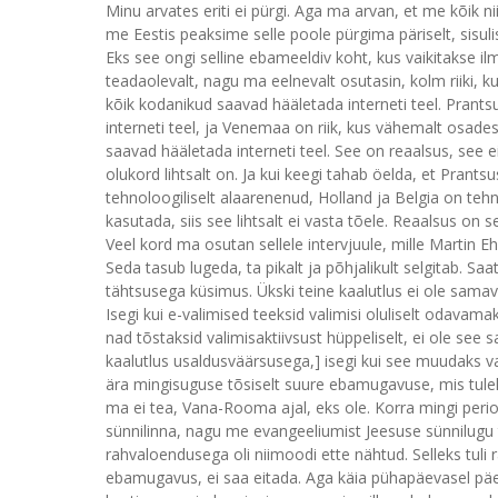
Minu arvates eriti ei pürgi. Aga ma arvan, et me kõik ni
me Eestis peaksime selle poole pürgima päriselt, sisuli
Eks see ongi selline ebameeldiv koht, kus vaikitakse i
teadaolevalt, nagu ma eelnevalt osutasin, kolm riiki, ku
kõik kodanikud saavad hääletada interneti teel. Prant
interneti teel, ja Venemaa on riik, kus vähemalt osade
saavad hääletada interneti teel. See on reaalsus, see 
olukord lihtsalt on. Ja kui keegi tahab öelda, et Pran
tehnoloogiliselt alaarenenud, Holland ja Belgia on teh
kasutada, siis see lihtsalt ei vasta tõele. Reaalsus on
Veel kord ma osutan sellele intervjuule, mille Martin E
Seda tasub lugeda, ta pikalt ja põhjalikult selgitab. Sa
tähtsusega küsimus. Ükski teine kaalutlus ei ole samavõ
Isegi kui e-valimised teeksid valimisi oluliselt odavam
nad tõstaksid valimisaktiivsust hüppeliselt, ei ole se
kaalutlus usaldusväärsusega,] isegi kui see muudaks 
ära mingisuguse tõsiselt suure ebamugavuse, mis tulek
ma ei tea, Vana-Rooma ajal, eks ole. Korra mingi per
sünnilinna, nagu me evangeeliumist Jeesuse sünnilugu 
rahvaloendusega oli niimoodi ette nähtud. Selleks tuli r
ebamugavus, ei saa eitada. Aga käia pühapäevasel päev