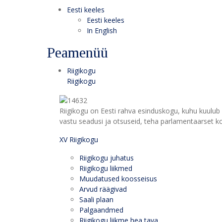
Eesti keeles
Eesti keeles
In English
Peamenüü
Riigikogu
Riigikogu
Riigikogu on Eesti rahva esinduskogu, kuhu kuulub 
vastu seadusi ja otsuseid, teha parlamentaarset kon
XV Riigikogu
Riigikogu juhatus
Riigikogu liikmed
Muudatused koosseisus
Arvud räägivad
Saali plaan
Palgaandmed
Riigikogu liikme hea tava