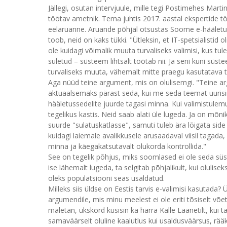
Jällegi, osutan intervjuule, mille tegi Postimehes Mar
töötav ametnik. Tema juhtis 2017. aastal ekspertide 
eelaruanne. Aruande põhjal otsustas Soome e-hääletust
toob, neid on kaks tükki. "Ütleksin, et IT-spetsialistid
ole kuidagi võimalik muuta turvaliseks valimisi, kus tule
suletud – süsteem lihtsalt töötab nii. Ja seni kuni süste
turvaliseks muuta, vähemalt mitte praegu kasutatava t
Aga nüüd teine argument, mis on olulisemgi. "Teine a
aktuaalsemaks pärast seda, kui me seda teemat uurisime.
hääletussedelite juurde tagasi minna. Kui valimistulemus
tegelikus kastis. Neid saab alati üle lugeda. Ja on mõn
suurde "sulatuskatlasse", samuti tuleb ära lõigata side ü
kuidagi laiemale avalikkusele arusaadaval viisil tagada,
minna ja käegakatsutavalt olukorda kontrollida."
See on tegelik põhjus, miks soomlased ei ole seda süst
ise lähemalt lugeda, ta selgitab põhjalikult, kui oluli
oleks populatsiooni seas usaldatud.
Milleks siis üldse on Eestis tarvis e-valimisi kasutada?
argumendile, mis minu meelest ei ole eriti tõsiselt võ
mäletan, ükskord küsisin ka härra Kalle Laanetilt, kui 
samaväärselt oluline kaalutlus kui usaldusväärsus, rääk