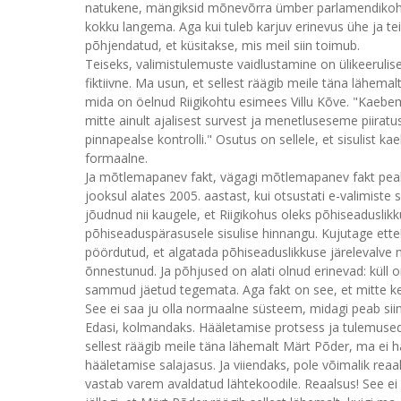
natukene, mängiksid mõnevõrra ümber parlamendikohtad
kokku langema. Aga kui tuleb karjuv erinevus ühe ja te
põhjendatud, et küsitakse, mis meil siin toimub.
Teiseks, valimistulemuste vaidlustamine on ülikeerulise 
fiktiivne. Ma usun, et sellest räägib meile täna lähema
mida on öelnud Riigikohtu esimees Villu Kõve. "Kaebe
mitte ainult ajalisest survest ja menetluseseme piira
pinnapealse kontrolli." Osutus on sellele, et sisulist 
formaalne.
Ja mõtlemapanev fakt, vägagi mõtlemapanev fakt peaks
jooksul alates 2005. aastast, kui otsustati e-valimist
jõudnud nii kaugele, et Riigikohus oleks põhiseadusli
põhiseaduspärasusele sisulise hinnangu. Kujutage ette!
pöördutud, et algatada põhiseaduslikkuse järelevalve m
õnnestunud. Ja põhjused on alati olnud erinevad: küll
sammud jäetud tegemata. Aga fakt on see, et mitte kel
See ei saa ju olla normaalne süsteem, midagi peab siin 
Edasi, kolmandaks. Hääletamise protsess ja tulemused e
sellest räägib meile täna lähemalt Märt Põder, ma ei h
hääletamise salajasus. Ja viiendaks, pole võimalik reaa
vastab varem avaldatud lähtekoodile. Reaalsus! See ei