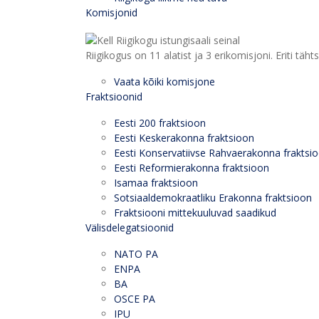
Komisjonid
Riigikogus on 11 alatist ja 3 erikomisjoni. Eriti
Vaata kõiki komisjone
Fraktsioonid
Eesti 200 fraktsioon
Eesti Keskerakonna fraktsioon
Eesti Konservatiivse Rahvaerakonna fraktsi
Eesti Reformierakonna fraktsioon
Isamaa fraktsioon
Sotsiaaldemokraatliku Erakonna fraktsioon
Fraktsiooni mittekuuluvad saadikud
Välisdelegatsioonid
NATO PA
ENPA
BA
OSCE PA
IPU