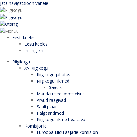
Jäta navigatsioon vahele
Eesti keeles
Eesti keeles
In English
Riigikogu
XV Riigikogu
Riigikogu juhatus
Riigikogu liikmed
Saadik
Muudatused koosseisus
Arvud räägivad
Saali plaan
Palgaandmed
Riigikogu liikme hea tava
Komisjonid
Euroopa Liidu asjade komisjon