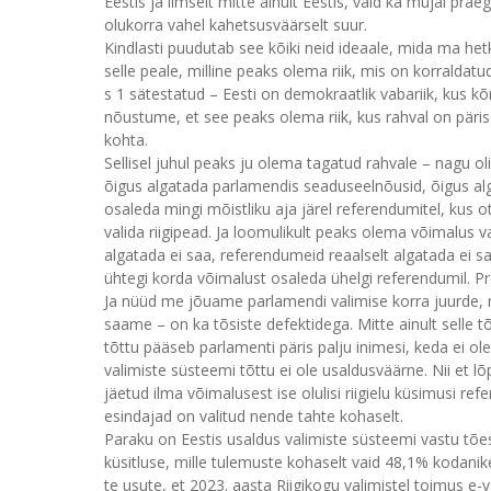
Eestis ja ilmselt mitte ainult Eestis, vaid ka mujal prae
olukorra vahel kahetsusväärselt suur.
Kindlasti puudutab see kõiki neid ideaale, mida ma he
selle peale, milline peaks olema riik, mis on korraldat
s 1 sätestatud – Eesti on demokraatlik vabariik, kus k
nõustume, et see peaks olema riik, kus rahval on pärise
kohta.
Sellisel juhul peaks ju olema tagatud rahvale – nagu o
õigus algatada parlamendis seaduseelnõusid, õigus a
osaleda mingi mõistliku aja järel referendumitel, kus o
valida riigipead. Ja loomulikult peaks olema võimalus 
algatada ei saa, referendumeid reaalselt algatada ei s
ühtegi korda võimalust osaleda ühelgi referendumil. Pre
Ja nüüd me jõuame parlamendi valimise korra juurde,
saame – on ka tõsiste defektidega. Mitte ainult selle t
tõttu pääseb parlamenti päris palju inimesi, keda ei ole 
valimiste süsteemi tõttu ei ole usaldusväärne. Nii et lõ
jäetud ilma võimalusest ise olulisi riigielu küsimusi r
esindajad on valitud nende tahte kohaselt.
Paraku on Eestis usaldus valimiste süsteemi vastu tões
küsitluse, mille tulemuste kohaselt vaid 48,1% kodani
te usute, et 2023. aasta Riigikogu valimistel toimus e-