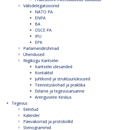
Välisdelegatsioonid
NATO PA
ENPA
BA
OSCE PA
IPU
EPK
Parlamendirühmad
Ühendused
Riigikogu Kantselei
Kantselei ülesanded
Kontaktid
Juhtkond ja struktuuriüksused
Teenistuskohad ja praktika
Eelarve ja tegevusaruanne
Arenguseire Keskus
Tegevus
Eelnõud
Kalender
Päevakorrad ja protokollid
Stenogrammid