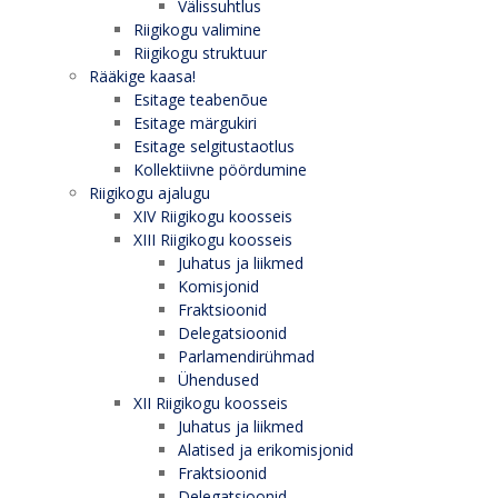
Välissuhtlus
Riigikogu valimine
Riigikogu struktuur
Rääkige kaasa!
Esitage teabenõue
Esitage märgukiri
Esitage selgitustaotlus
Kollektiivne pöördumine
Riigikogu ajalugu
XIV Riigikogu koosseis
XIII Riigikogu koosseis
Juhatus ja liikmed
Komisjonid
Fraktsioonid
Delegatsioonid
Parlamendirühmad
Ühendused
XII Riigikogu koosseis
Juhatus ja liikmed
Alatised ja erikomisjonid
Fraktsioonid
Delegatsioonid