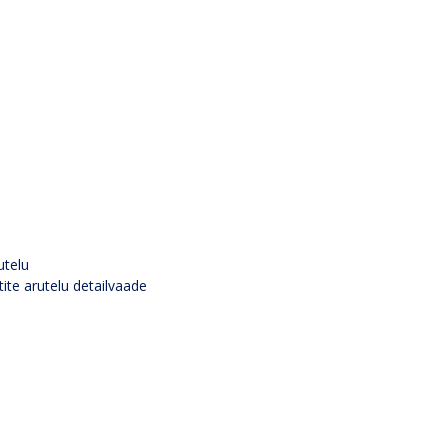
utelu
tite arutelu detailvaade