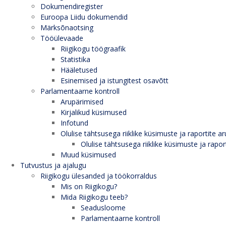
Dokumendiregister
Euroopa Liidu dokumendid
Märksõnaotsing
Tööülevaade
Riigikogu töögraafik
Statistika
Hääletused
Esinemised ja istungitest osavõtt
Parlamentaarne kontroll
Arupärimised
Kirjalikud küsimused
Infotund
Olulise tähtsusega riiklike küsimuste ja raportite ar
Olulise tähtsusega riiklike küsimuste ja rapor
Muud küsimused
Tutvustus ja ajalugu
Riigikogu ülesanded ja töökorraldus
Mis on Riigikogu?
Mida Riigikogu teeb?
Seadusloome
Parlamentaarne kontroll