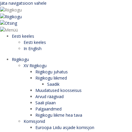
Jäta navigatsioon vahele
Eesti keeles
Eesti keeles
In English
Riigikogu
XV Riigikogu
Riigikogu juhatus
Riigikogu liikmed
Saadik
Muudatused koosseisus
Arvud räägivad
Saali plaan
Palgaandmed
Riigikogu liikme hea tava
Komisjonid
Euroopa Liidu asjade komisjon