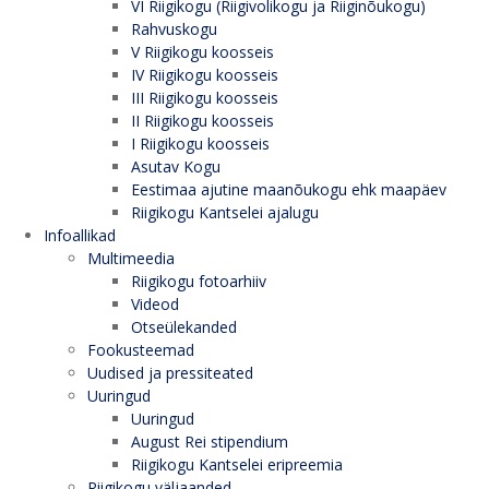
VI Riigikogu (Riigivolikogu ja Riiginõukogu)
Rahvuskogu
V Riigikogu koosseis
IV Riigikogu koosseis
III Riigikogu koosseis
II Riigikogu koosseis
I Riigikogu koosseis
Asutav Kogu
Eestimaa ajutine maanõukogu ehk maapäev
Riigikogu Kantselei ajalugu
Infoallikad
Multimeedia
Riigikogu fotoarhiiv
Videod
Otseülekanded
Fookusteemad
Uudised ja pressiteated
Uuringud
Uuringud
August Rei stipendium
Riigikogu Kantselei eripreemia
Riigikogu väljaanded