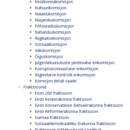
Keskkonnakomisjon
Kultuurikomisjon
Maaelukomisjon
Majanduskomisjon
Põhiseaduskomisjon
Rahanduskomisjon
Riigikaitsekomisjon
Sotsiaalkomisjon
Väliskomisjon
Õiguskomisjon
Julgeolekuasutuste järelevalve erikomisjon
Korruptsioonivastane erikomisjon
Riigieelarve kontrolli erikomisjon
Komisjon detail vaade
Fraktsioonid
Eesti 200 fraktsioon
Eesti Keskerakonna fraktsioon
Eesti Konservatiivse Rahvaerakonna fraktsioon
Eesti Reformierakonna fraktsioon
Isamaa fraktsioon
Sotsiaaldemokraatliku Erakonna fraktsioon
Fraktsiooni mittekuuluvad saadikud