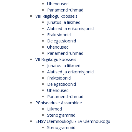
Ühendused
Parlamendirühmad
VIII Riigikogu koosseis
Juhatus ja liikmed
Alatised ja erikomisjonid
Fraktsioonid
Delegatsioonid
Ühendused
Parlamendirühmad
VII Riigikogu koosseis
Juhatus ja liikmed
Alatised ja erikomisjonid
Fraktsioonid
Delegatsioonid
Ühendused
Parlamendirühmad
Põhiseaduse Assamblee
Liikmed
Stenogrammid
ENSV Ülemnõukogu / EV Ülemnõukogu
Stenogrammid