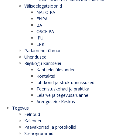
Välisdelegatsioonid
NATO PA
ENPA
BA
OSCE PA
IPU
EPK
Parlamendirühmad
Ühendused
Riigikogu Kantselei
Kantselei ülesanded
Kontaktid
Juhtkond ja struktuuriüksused
Teenistuskohad ja praktika
Eelarve ja tegevusaruanne
Arenguseire Keskus
Tegevus
Eelnõud
Kalender
Päevakorrad ja protokollid
Stenogrammid