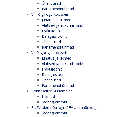
Ühendused
Parlamendirühmad
VIII Riigikogu koosseis
Juhatus ja liikmed
Alatised ja erikomisjonid
Fraktsioonid
Delegatsioonid
Ühendused
Parlamendirühmad
VII Riigikogu koosseis
Juhatus ja liikmed
Alatised ja erikomisjonid
Fraktsioonid
Delegatsioonid
Ühendused
Parlamendirühmad
Põhiseaduse Assamblee
Liikmed
Stenogrammid
ENSV Ülemnõukogu / EV Ülemnõukogu
Stenogrammid