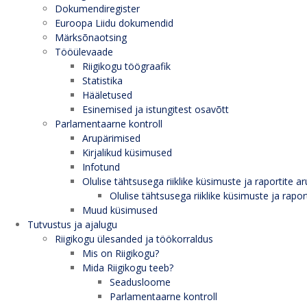
Dokumendiregister
Euroopa Liidu dokumendid
Märksõnaotsing
Tööülevaade
Riigikogu töögraafik
Statistika
Hääletused
Esinemised ja istungitest osavõtt
Parlamentaarne kontroll
Arupärimised
Kirjalikud küsimused
Infotund
Olulise tähtsusega riiklike küsimuste ja raportite ar
Olulise tähtsusega riiklike küsimuste ja rapor
Muud küsimused
Tutvustus ja ajalugu
Riigikogu ülesanded ja töökorraldus
Mis on Riigikogu?
Mida Riigikogu teeb?
Seadusloome
Parlamentaarne kontroll