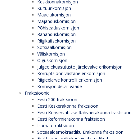
Keskkonnakomisjon
Kultuurikomisjon
Maaelukomisjon
Majanduskomisjon
Põhiseaduskomisjon
Rahanduskomisjon
Riigikaitsekomisjon
Sotsiaalkomisjon
Väliskomisjon
Õiguskomisjon
Julgeolekuasutuste järelevalve erikomisjon
Korruptsioonivastane erikomisjon
Riigieelarve kontrolli erikomisjon
Komisjon detail vaade
Fraktsioonid
Eesti 200 fraktsioon
Eesti Keskerakonna fraktsioon
Eesti Konservatiivse Rahvaerakonna fraktsioon
Eesti Reformierakonna fraktsioon
Isamaa fraktsioon
Sotsiaaldemokraatliku Erakonna fraktsioon
Fraktsiooni mittekuuluvad saadikud