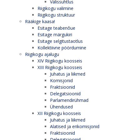
Välissuhtlus
Riigikogu valimine
Riigikogu struktuur
Rääkige kaasa!
Esitage teabenõue
Esitage märgukiri
Esitage selgitustaotlus
Kollektiivne pöördumine
Riigikogu ajalugu
XIV Riigikogu koosseis
XIII Riigikogu koosseis
Juhatus ja liikmed
Komisjonid
Fraktsioonid
Delegatsioonid
Parlamendirühmad
Ühendused
XII Riigikogu koosseis
Juhatus ja liikmed
Alatised ja erikomisjonid
Fraktsioonid
Delegatsioonid