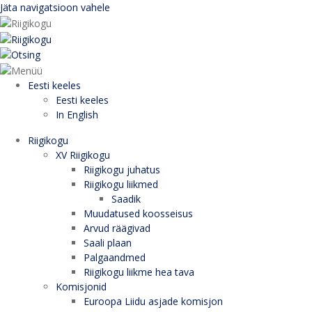
Jäta navigatsioon vahele
Eesti keeles
Eesti keeles
In English
Riigikogu
XV Riigikogu
Riigikogu juhatus
Riigikogu liikmed
Saadik
Muudatused koosseisus
Arvud räägivad
Saali plaan
Palgaandmed
Riigikogu liikme hea tava
Komisjonid
Euroopa Liidu asjade komisjon