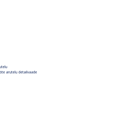
utelu
tite arutelu detailvaade