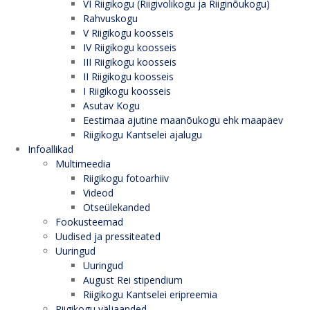
VI Riigikogu (Riigivolikogu ja Riiginõukogu)
Rahvuskogu
V Riigikogu koosseis
IV Riigikogu koosseis
III Riigikogu koosseis
II Riigikogu koosseis
I Riigikogu koosseis
Asutav Kogu
Eestimaa ajutine maanõukogu ehk maapäev
Riigikogu Kantselei ajalugu
Infoallikad
Multimeedia
Riigikogu fotoarhiiv
Videod
Otseülekanded
Fookusteemad
Uudised ja pressiteated
Uuringud
Uuringud
August Rei stipendium
Riigikogu Kantselei eripreemia
Riigikogu väljaanded