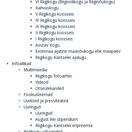
VI Riigikogu (Riigivolikogu ja Riiginõukogu)
Rahvuskogu
V Riigikogu koosseis
IV Riigikogu koosseis
III Riigikogu koosseis
II Riigikogu koosseis
I Riigikogu koosseis
Asutav Kogu
Eestimaa ajutine maanõukogu ehk maapäev
Riigikogu Kantselei ajalugu
Infoallikad
Multimeedia
Riigikogu fotoarhiiv
Videod
Otseülekanded
Fookusteemad
Uudised ja pressiteated
Uuringud
Uuringud
August Rei stipendium
Riigikogu Kantselei eripreemia
Riigikogu väljaanded