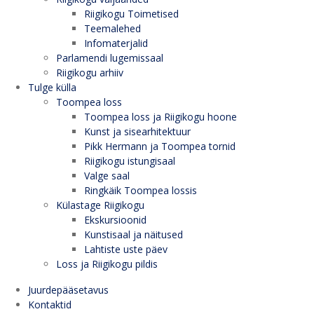
Riigikogu Toimetised
Teemalehed
Infomaterjalid
Parlamendi lugemissaal
Riigikogu arhiiv
Tulge külla
Toompea loss
Toompea loss ja Riigikogu hoone
Kunst ja sisearhitektuur
Pikk Hermann ja Toompea tornid
Riigikogu istungisaal
Valge saal
Ringkäik Toompea lossis
Külastage Riigikogu
Ekskursioonid
Kunstisaal ja näitused
Lahtiste uste päev
Loss ja Riigikogu pildis
Juurdepääsetavus
Kontaktid