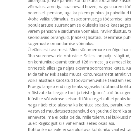
piirangud. Juriste paneks kohtunikuna töötamise kasu
võimalus, ametiga kaasnevad hüved, nagu suurem tööt
peamiselt pension, aga ka pikem puhkus ja paindlikud
‑koha valiku võimalus, osakoormusega töötamise laie
populaarsuse suurendamise oluliseks lisaks kaasaegseid
varem pensionile siirdumise võimalus, ravikindlustus, 
seonduvaid piiranguid, [näiteks] lisatasu teenimise pu
kogemuste omandamise võimalus.
Üleüldisest tasemest. Minu südamemure on õigusharidus
üha suurenevatele ootustele. Sellest on palju räägitud,
on kohtunikueksamit teinud 126 inimest ja esimesel korra
õnnestub alles iga neljas eksami sooritamise katse. Ka
Mida teha? Riik saaks muuta kohtunikuametit atraktiiv
võiks alustada kaotatud töövõimehüvitise taastamisest k
Praegu langeb end riigi heaks vigaseks töötanud kohtun
mõistvate kolleegide toel ja teiste [poolt] töö ärateg
füüsilise või vaimse seisundi tõttu tegelikult ei peaks
nagu näeb ette alusena ka kohtute seadus, paraku kord
Vastavad muudatusettepanekud on jõudnud kord ka siia 
erinevate, ma ei oska öelda, mille tulemusel kukkusid 
uuelt Riigikogult siis vähemasti selles osas abi.
Kohtunike palgale ei saa alustava kohtuniku vaatest tä