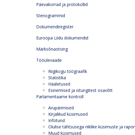
Päevakorrad ja protokollid
Stenogrammid
Dokumendiregister
Euroopa Liidu dokumendid
Märksõnaotsing
Tööülevaade
Riigikogu töögraafik
Statistika
Hääletused
Esinemised ja istungitest osavõtt
Parlamentaarne kontroll
Arupärimised
Kirjalikud küsimused
Infotund
Olulise tähtsusega riiklike küsimuste ja rapor
Muud küsimused