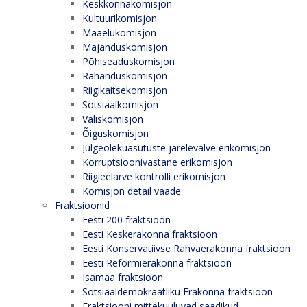
Keskkonnakomisjon
Kultuurikomisjon
Maaelukomisjon
Majanduskomisjon
Põhiseaduskomisjon
Rahanduskomisjon
Riigikaitsekomisjon
Sotsiaalkomisjon
Väliskomisjon
Õiguskomisjon
Julgeolekuasutuste järelevalve erikomisjon
Korruptsioonivastane erikomisjon
Riigieelarve kontrolli erikomisjon
Komisjon detail vaade
Fraktsioonid
Eesti 200 fraktsioon
Eesti Keskerakonna fraktsioon
Eesti Konservatiivse Rahvaerakonna fraktsioon
Eesti Reformierakonna fraktsioon
Isamaa fraktsioon
Sotsiaaldemokraatliku Erakonna fraktsioon
Fraktsiooni mittekuuluvad saadikud