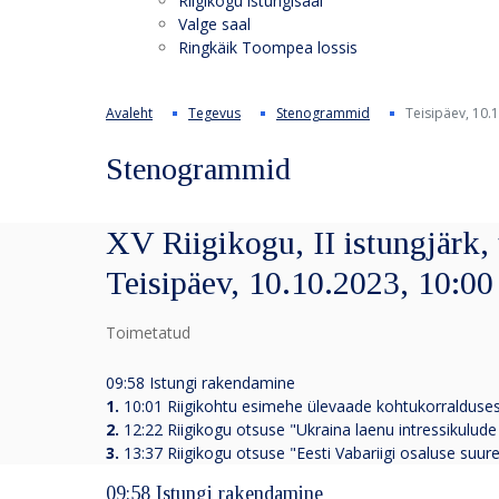
Riigikogu istungisaal
Valge saal
Ringkäik Toompea lossis
Avaleht
Tegevus
Stenogrammid
Teisipäev, 10.
Stenogrammid
XV Riigikogu, II istungjärk,
Teisipäev, 10.10.2023, 10:00
Toimetatud
09:58 Istungi rakendamine
1.
10:01 Riigikohtu esimehe ülevaade kohtukorralduse
2.
12:22
Riigikogu otsuse "Ukraina laenu intressikulu
3.
13:37
Riigikogu otsuse "Eesti Vabariigi osaluse 
09:58 Istungi rakendamine