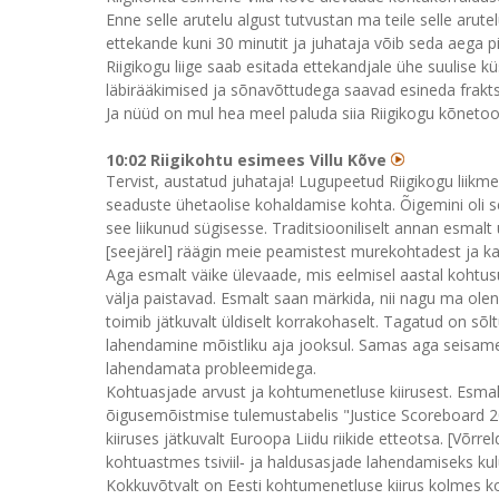
Enne selle arutelu algust tutvustan ma teile selle arut
ettekande kuni 30 minutit ja juhataja võib seda aega p
Riigikogu liige saab esitada ettekandjale ühe suulise
läbirääkimised ja sõnavõttudega saavad esineda frakt
Ja nüüd on mul hea meel paluda siia Riigikogu kõnetool
10:02 Riigikohtu esimees Villu Kõve
Tervist, austatud juhataja! Lugupeetud Riigikogu liik
seaduste ühetaolise kohaldamise kohta. Õigemini oli se
see liikunud sügisesse. Traditsiooniliselt annan esmalt
[seejärel] räägin meie peamistest murekohtadest ja 
Aga esmalt väike ülevaade, mis eelmisel aastal kohtus
välja paistavad. Esmalt saan märkida, nii nagu ma ole
toimib jätkuvalt üldiselt korrakohaselt. Tagatud on sõ
lahendamine mõistliku aja jooksul. Samas aga seisame 
lahendamata probleemidega.
Kohtuasjade arvust ja kohtumenetluse kiirusest. Esmal
õigusemõistmise tulemustabelis "Justice Scoreboard 
kiiruses jätkuvalt Euroopa Liidu riikide etteotsa. [Võrr
kohtuastmes tsiviil‑ ja haldusasjade lahendamiseks kulu
Kokkuvõtvalt on Eesti kohtumenetluse kiirus kolmes ko