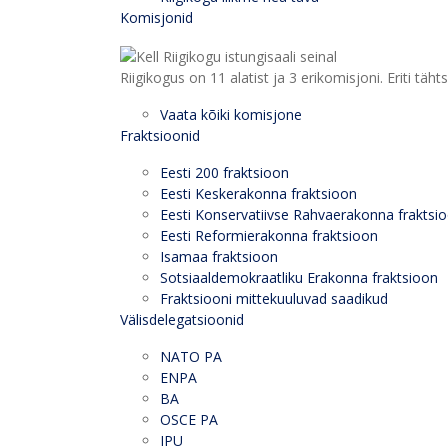
Komisjonid
Riigikogus on 11 alatist ja 3 erikomisjoni. Eriti
Vaata kõiki komisjone
Fraktsioonid
Eesti 200 fraktsioon
Eesti Keskerakonna fraktsioon
Eesti Konservatiivse Rahvaerakonna fraktsi
Eesti Reformierakonna fraktsioon
Isamaa fraktsioon
Sotsiaaldemokraatliku Erakonna fraktsioon
Fraktsiooni mittekuuluvad saadikud
Välisdelegatsioonid
NATO PA
ENPA
BA
OSCE PA
IPU