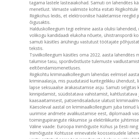
tagama lastele lasteaiakohad. Samuti on lahendites kä
menetlust. Viimaste valimiste kohta esitati Riigikohtul
Riigikohus leidis, et elektroonilise hääletamise reegl
õigusaktis.
Halduskolleegium tegi eelmine aasta olulisi lahendeid
volikogu kandidaadi elukoha nõuete, ühistranspordi ko
samuti käsitles äriühingu vastutust töötajate põhjustat
tekstis.
Tsiviilkolleegium käsitles oma 2022. aasta lahendites
talumise tasu, spordivõistluste tulemuste vaidlustamis
eeltõendamismenetluses.
Riigikohtu kriminaalkolleegium lahendas eelmisel aasta
kriminaalasja, mis puudutasid kuritegelikku ühendust, 
lapse seksuaalse ärakasutamise asju. Samuti selgitas 
kinnipidamist, süüdistatava vahistamist, kahtlustatav
kaasaaitamisest, patsiendisaladuse ulatust kriminaalm
Käesoleval aastal on kriminaalkolleegium juba teinud l
uurimise andmete avalikustamise eest, diplomaadi va
toimingupiirangute rikkumise ja elektriliikurite juhtimi
Väline vaade: Euroopa Inimõiguste Kohus ja Eesti ning
Inimõiguste Kohtusse erinevatele koosseisudele lahen