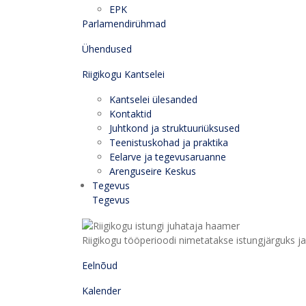
EPK
Parlamendirühmad
Ühendused
Riigikogu Kantselei
Kantselei ülesanded
Kontaktid
Juhtkond ja struktuuriüksused
Teenistuskohad ja praktika
Eelarve ja tegevusaruanne
Arenguseire Keskus
Tegevus
Tegevus
Riigikogu tööperioodi nimetatakse istungjärguks ja 
Eelnõud
Kalender