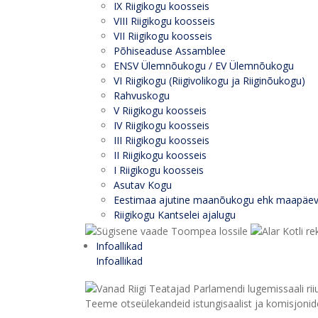
IX Riigikogu koosseis
VIII Riigikogu koosseis
VII Riigikogu koosseis
Põhiseaduse Assamblee
ENSV Ülemnõukogu / EV Ülemnõukogu
VI Riigikogu (Riigivolikogu ja Riiginõukogu)
Rahvuskogu
V Riigikogu koosseis
IV Riigikogu koosseis
III Riigikogu koosseis
II Riigikogu koosseis
I Riigikogu koosseis
Asutav Kogu
Eestimaa ajutine maanõukogu ehk maapäe
Riigikogu Kantselei ajalugu
Infoallikad
Infoallikad
Teeme otseülekandeid istungisaalist ja komisjonide 