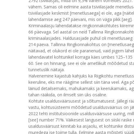
2792 tsiviilasjas, mida on 9,3% vähem võrreldes 2021.
vähem. Samas oli eelmine aasta tsiviilasjade menetlus
tsiviilasjade keskmist [menetlusaega] ei ole, aga [näit
lahendamise aeg 247 päevani, mis on väga pikk [aeg].
Kriminaalasju lahendatakse ringkonnakohtutes kiiremini
66 päevaga. Sel aastal on neid Tallinna Ringkonnakoh
kriminaalasjades. Haldusasjade puhul oli menetlusaeg
214 päeva. Tallinna Ringkonnakohtus on [menetlusaeg]
näitavad, et olukord ei ole paranenud, vaid pigem lähe
lahendavatel kohtunikel korraga käes umbes 125–135 
60. See on hinnang, see ei ole ametlikult mõõdetud stati
tunnetuslik näitaja.
Halvenemine kajastub kahjuks ka Riigikohtu menetlusstat
keeruline, eks me räägime sellest siin täna veel. Aga p
läinud detailsemaks, mahukamaks ja keerukamaks, aga
tahan rääkida, on ilmselt siin üks osaline.
Kohtute usaldusväärsusest ja sõltumatusest. Jällegi rä
vastu, kohtusüsteemi mõõdetud usaldusväärsus on jätku
2022 tehti institutsioonide usaldusväärsuse uuring, mil
[see] number 71%. Väikesest langusest on siiski raske
usaldusväärsust kinnitab ka asjaolu, et kohtunike dis
muredega ise toime tulla. Eelmine aasta mõisteti süüd