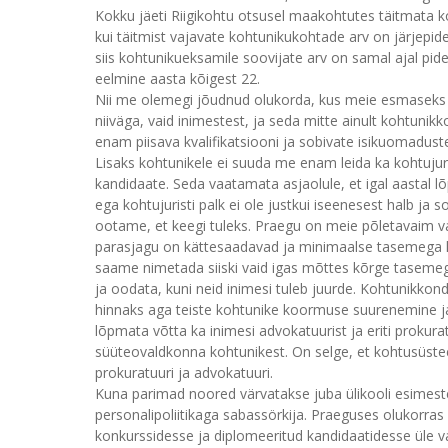
Kokku jäeti Riigikohtu otsusel maakohtutes täitmata 
kui täitmist vajavate kohtunikukohtade arv on järjepide
siis kohtunikueksamile soovijate arv on samal ajal pi
eelmine aasta kõigest 22.
Nii me olemegi jõudnud olukorda, kus meie esmaseks 
niiväga, vaid inimestest, ja seda mitte ainult kohtunikko
enam piisava kvalifikatsiooni ja sobivate isikuomadus
Lisaks kohtunikele ei suuda me enam leida ka kohtujuris
kandidaate. Seda vaatamata asjaolule, et igal aastal l
ega kohtujuristi palk ei ole justkui iseenesest halb ja 
ootame, et keegi tuleks. Praegu on meie põletavaim val
parasjagu on kättesaadavad ja minimaalse tasemega la
saame nimetada siiski vaid igas mõttes kõrge tasemega 
ja oodata, kuni neid inimesi tuleb juurde. Kohtunikkond
hinnaks aga teiste kohtunike koormuse suurenemine 
lõpmata võtta ka inimesi advokatuurist ja eriti prokura
süüteovaldkonna kohtunikest. On selge, et kohtusüstee
prokuratuuri ja advokatuuri.
Kuna parimad noored värvatakse juba ülikooli esimestel
personalipoliitikaga sabassörkija. Praeguses olukorras 
konkurssidesse ja diplomeeritud kandidaatidesse üle v