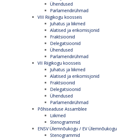
Ühendused
Parlamendirühmad
VIII Riigikogu koosseis
Juhatus ja liikmed
Alatised ja erikomisjonid
Fraktsioonid
Delegatsioonid
Ühendused
Parlamendirühmad
VII Riigikogu koosseis
Juhatus ja liikmed
Alatised ja erikomisjonid
Fraktsioonid
Delegatsioonid
Ühendused
Parlamendirühmad
Põhiseaduse Assamblee
Liikmed
Stenogrammid
ENSV Ülemnõukogu / EV Ülemnõukogu
Stenogrammid