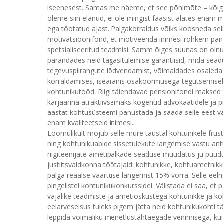
iseenesest. Samas me näeme, et see põhimõte – kõigi
oleme siin elanud, ei ole mingist faasist alates enam mo
ega töötatud ajast. Palgakorraldus võiks koosneda sell
motivatsioonifond, et motiveerida inimesi rohkem p
spetsialiseeritud teadmisi. Samm õiges suunas on oln
parandades neid tagasitulemise garantiisid, mida seadu
tegevuspiirangute lõdvendamist, võimaldades osaleda 
korraldamises, iseäranis osakoormusega tegutsemisel. [
kohtunikutööd. Riigi täiendavad pensionifondi maksed
karjäärina atraktiivsemaks kogenud advokaatidele ja p
aastat kohtusüsteemi panustada ja saada selle eest väär
enam kvaliteetseid inimesi.
Loomulikult mõjub selle mure taustal kohtunikele frustre
ning kohtunikuabide sissetulekute langemise vastu ant
riigiteenijate ametipalkade seaduse muudatus ju puudut
justiitsvaldkonna töötajaid: kohtunikke, kohtuametnik
palga reaalse väärtuse langemist 15% võrra. Selle eeln
pingelistel kohtunikukonkurssidel. Välistada ei saa, et
vajalike teadmiste ja ametioskustega kohtunikke ja koht
eelarveseisus tuleks pigem jätta neid kohtunikukohti 
leppida võimaliku menetlustähtaegade venimisega, kui s