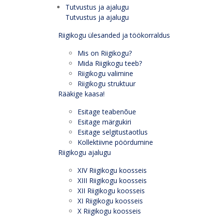
Tutvustus ja ajalugu
Tutvustus ja ajalugu
Riigikogu ülesanded ja töökorraldus
Mis on Riigikogu?
Mida Riigikogu teeb?
Riigikogu valimine
Riigikogu struktuur
Rääkige kaasa!
Esitage teabenõue
Esitage märgukiri
Esitage selgitustaotlus
Kollektiivne pöördumine
Riigikogu ajalugu
XIV Riigikogu koosseis
XIII Riigikogu koosseis
XII Riigikogu koosseis
XI Riigikogu koosseis
X Riigikogu koosseis