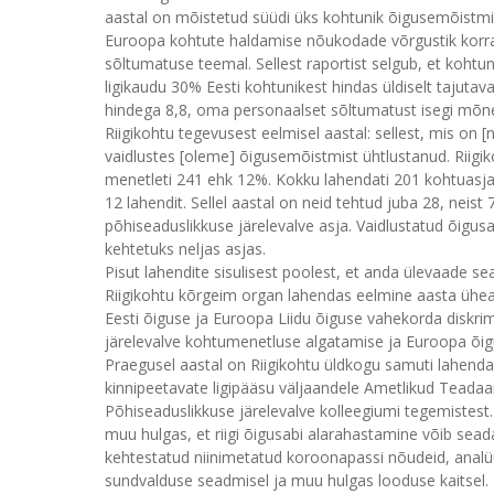
aastal on mõistetud süüdi üks kohtunik õigusemõist
Euroopa kohtute haldamise nõukodade võrgustik korra
sõltumatuse teemal. Sellest raportist selgub, et kohtu
ligikaudu 30% Eesti kohtunikest hindas üldiselt tajutav
hindega 8,8, oma personaalset sõltumatust isegi mõn
Riigikohtu tegevusest eelmisel aastal: sellest, mis on 
vaidlustes [oleme] õigusemõistmist ühtlustanud. Riigik
menetleti 241 ehk 12%. Kokku lahendati 201 kohtuasja.
12 lahendit. Sellel aastal on neid tehtud juba 28, neis
põhiseaduslikkuse järelevalve asja. Vaidlustatud õigus
kehtetuks neljas asjas.
Pisut lahendite sisulisest poolest, et anda ülevaade s
Riigikohtu kõrgeim organ lahendas eelmine aasta üheai
Eesti õiguse ja Euroopa Liidu õiguse vahekorda diskri
järelevalve kohtumenetluse algatamise ja Euroopa õigu
Praegusel aastal on Riigikohtu üldkogu samuti lahenda
kinnipeetavate ligipääsu väljaandele Ametlikud Teadaa
Põhiseaduslikkuse järelevalve kolleegiumi tegemistest.
muu hulgas, et riigi õigusabi alarahastamine võib seada
kehtestatud niinimetatud koroonapassi nõudeid, analüüs
sundvalduse seadmisel ja muu hulgas looduse kaitsel. 