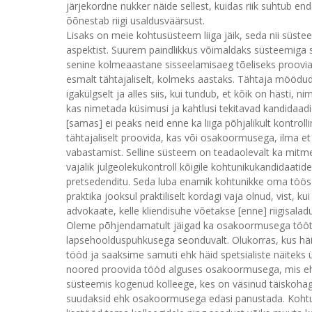
järjekordne nukker näide sellest, kuidas riik suhtub 
õõnestab riigi usaldusväärsust.
Lisaks on meie kohtusüsteem liiga jäik, seda nii süste
aspektist. Suurem paindlikkus võimaldaks süsteemiga 
senine kolmeaastane sisseelamisaeg tõeliseks prooviaj
esmalt tähtajaliselt, kolmeks aastaks. Tähtaja möödud
igakülgselt ja alles siis, kui tundub, et kõik on hästi
kas nimetada küsimusi ja kahtlusi tekitavad kandidaad
[samas] ei peaks neid enne ka liiga põhjalikult kontro
tähtajaliselt proovida, kas või osakoormusega, ilma et
vabastamist. Selline süsteem on teadaolevalt ka mitmet
vajalik julgeolekukontroll kõigile kohtunikukandidaatid
pretsedenditu. Seda luba enamik kohtunikke oma töös e
praktika jooksul praktiliselt kordagi vaja olnud, vist, 
advokaate, kelle kliendisuhe võetakse [enne] riigisalad
Oleme põhjendamatult jäigad ka osakoormusega töötam
lapsehoolduspuhkusega seonduvalt. Olukorras, kus hä
tööd ja saaksime samuti ehk häid spetsialiste näiteks ül
noored proovida tööd alguses osakoormusega, mis ehk k
süsteemis kogenud kolleege, kes on väsinud täiskohaga
suudaksid ehk osakoormusega edasi panustada. Kohtu