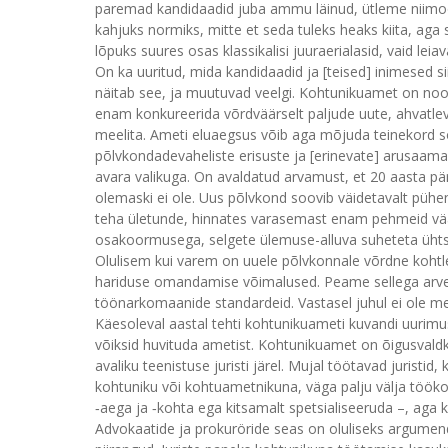
paremad kandidaadid juba ammu läinud, ütleme niimood
kahjuks normiks, mitte et seda tuleks heaks kiita, aga s
lõpuks suures osas klassikalisi juuraerialasid, vaid lei
On ka uuritud, mida kandidaadid ja [teised] inimesed 
näitab see, ja muutuvad veelgi. Kohtunikuamet on noor
enam konkureerida võrdväärselt paljude uute, ahvatlev
meelita. Ameti eluaegsus võib aga mõjuda teinekord 
põlvkondadevaheliste erisuste ja [erinevate] arusaam
avara valikuga. On avaldatud arvamust, et 20 aasta pä
olemaski ei ole. Uus põlvkond soovib väidetavalt pühe
teha ületunde, hinnates varasemast enam pehmeid väärt
osakoormusega, selgete ülemuse-alluva suheteta ühtses
Olulisem kui varem on uuele põlvkonnale võrdne kohtle
hariduse omandamise võimalused. Peame sellega arve
töönarkomaanide standardeid. Vastasel juhul ei ole m
Käesoleval aastal tehti kohtunikuameti kuvandi uurimu
võiksid huvituda ametist. Kohtunikuamet on õigusvaldko
avaliku teenistuse juristi järel. Mujal töötavad juristi
kohtuniku või kohtuametnikuna, väga palju välja töökor
‑aega ja ‑kohta ega kitsamalt spetsialiseeruda –, aga k
Advokaatide ja prokuröride seas on oluliseks argumen