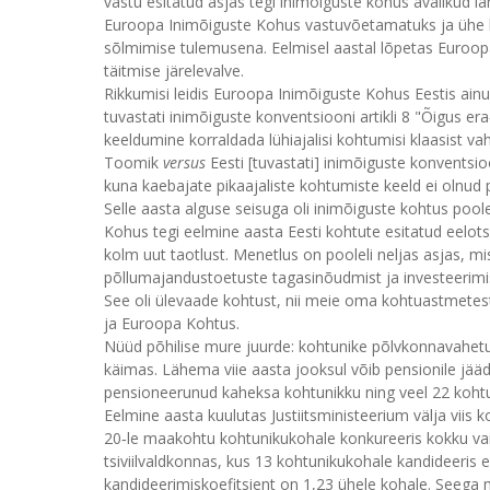
vastu esitatud asjas tegi inimõiguste kohus avalikud la
Euroopa Inimõiguste Kohus vastuvõetamatuks ja ühe k
sõlmimise tulemusena. Eelmisel aastal lõpetas Euroop
täitmise järelevalve.
Rikkumisi leidis Euroopa Inimõiguste Kohus Eestis ainu
tuvastati inimõiguste konventsiooni artikli 8 "Õigus e
keeldumine korraldada lühiajalisi kohtumisi klaasist va
Toomik
versus
Eesti [tuvastati] inimõiguste konventsioo
kuna kaebajate pikaajaliste kohtumiste keeld ei olnud
Selle aasta alguse seisuga oli inimõiguste kohtus poo
Kohus tegi eelmine aasta Eesti kohtute esitatud eelotsu
kolm uut taotlust. Menetlus on pooleli neljas asjas, m
põllumajandustoetuste tagasinõudmist ja investeerim
See oli ülevaade kohtust, nii meie oma kohtuastmetest 
ja Euroopa Kohtus.
Nüüd põhilise mure juurde: kohtunike põlvkonnavahet
käimas. Lähema viie aasta jooksul võib pensionile jääd
pensioneerunud kaheksa kohtunikku ning veel 22 kohtu
Eelmine aasta kuulutas Justiitsministeerium välja viis 
20‑le maakohtu kohtunikukohale konkureeris kokku vai
tsiviilvaldkonnas, kus 13 kohtunikukohale kandideeris e
kandideerimiskoefitsient on 1,23 ühele kohale. Seega m