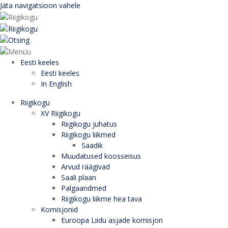
Jäta navigatsioon vahele
Eesti keeles
Eesti keeles
In English
Riigikogu
XV Riigikogu
Riigikogu juhatus
Riigikogu liikmed
Saadik
Muudatused koosseisus
Arvud räägivad
Saali plaan
Palgaandmed
Riigikogu liikme hea tava
Komisjonid
Euroopa Liidu asjade komisjon