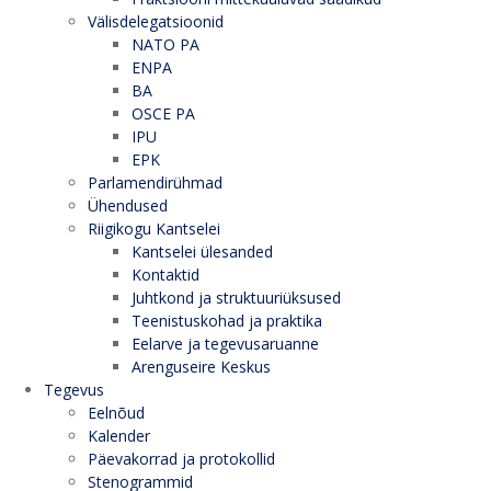
Välisdelegatsioonid
NATO PA
ENPA
BA
OSCE PA
IPU
EPK
Parlamendirühmad
Ühendused
Riigikogu Kantselei
Kantselei ülesanded
Kontaktid
Juhtkond ja struktuuriüksused
Teenistuskohad ja praktika
Eelarve ja tegevusaruanne
Arenguseire Keskus
Tegevus
Eelnõud
Kalender
Päevakorrad ja protokollid
Stenogrammid