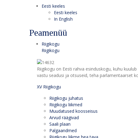
Eesti keeles
Eesti keeles
In English
Peamenüü
Riigikogu
Riigikogu
Riigikogu on Eesti rahva esinduskogu, kuhu kuulub 
vastu seadusi ja otsuseid, teha parlamentaarset kon
XV Riigikogu
Riigikogu juhatus
Riigikogu liikmed
Muudatused koosseisus
Arvud räägivad
Saali plaan
Palgaandmed
Riigikogu liikme hea tava