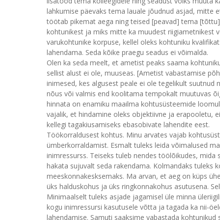
lisatööd tema kolleegidele ning seadust võiks muuta ka 
lahkumise päevaks tema lauale jõudnud asjad, mitte e
töötab pikemat aega ning teised [peavad] tema [tõtt
kohtunikest ja miks mitte ka muudest riigiametnikest v
varukohtunike korpuse, kellel oleks kohtuniku kvalifikat
lahendama. Seda kõike praegu seadus ei võimalda.
Olen ka seda meelt, et ametist peaks saama kohtunik
sellist alust ei ole, muuseas. [Ametist vabastamise põh
inimesed, kes algusest peale ei ole tegelikult suutnud
nõus või valmis end koolitama tempokalt muutuvas õ
hinnata on enamiku maailma kohtusüsteemide loomulik
vajalik, et hindamine oleks objektiivne ja erapooletu,
kellegi tagakiusamiseks ebasobivate lahendite eest.
Töökorraldusest kohtus. Minu arvates vajab kohtusüst
ümberkorraldamist. Esmalt tuleks leida võimalused ma
inimressurss. Teiseks tuleb nendes töölõikudes, mida s
hakata sujuvalt seda rakendama. Kolmandaks tuleks ko
meeskonnakesksemaks. Ma arvan, et aeg on küps ühen
üks halduskohus ja üks ringkonnakohus asutusena. Sell
Minimaalselt tuleks asjade jagamisel üle minna üleriigi
kogu inimressursi kasutusele võtta ja tagada ka nii-ö
lahendamise. Samuti saaksime vabastada kohtunikud s