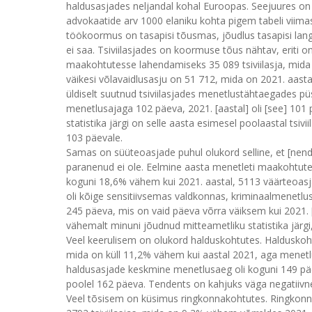
haldusasjades neljandal kohal Euroopas. Seejuures on 
advokaatide arv 1000 elaniku kohta pigem tabeli vii
töökoormus on tasapisi tõusmas, jõudlus tasapisi lan
ei saa. Tsiviilasjades on koormuse tõus nähtav, eriti 
maakohtutesse lahendamiseks 35 089 tsiviilasja, mida 
väikesi võlavaidlusasju on 51 712, mida on 2021. aas
üldiselt suutnud tsiviilasjades menetlustähtaegades püs
menetlusajaga 102 päeva, 2021. [aastal] oli [see] 101 
statistika järgi on selle aasta esimesel poolaastal tsi
103 päevale.
Samas on süüteoasjade puhul olukord selline, et [nende
paranenud ei ole. Eelmine aasta menetleti maakohtute
koguni 18,6% vähem kui 2021. aastal, 5113 väärteoasj
oli kõige sensitiivsemas valdkonnas, kriminaalmenet
245 päeva, mis on vaid päeva võrra väiksem kui 2021. [aa
vähemalt minuni jõudnud mitteametliku statistika jä
Veel keerulisem on olukord halduskohtutes. Haldusko
mida on küll 11,2% vähem kui aastal 2021, aga menet
haldusasjade keskmine menetlusaeg oli koguni 149 päev
poolel 162 päeva. Tendents on kahjuks väga negatiiv
Veel tõsisem on küsimus ringkonnakohtutes. Ringkonn