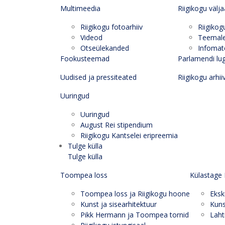
Multimeedia
Riigikogu välj
Riigikogu fotoarhiiv
Riigikog
Videod
Teemal
Otseülekanded
Infomate
Fookusteemad
Parlamendi lu
Uudised ja pressiteated
Riigikogu arhii
Uuringud
Uuringud
August Rei stipendium
Riigikogu Kantselei eripreemia
Tulge külla
Tulge külla
Toompea loss
Külastage 
Toompea loss ja Riigikogu hoone
Eksk
Kunst ja sisearhitektuur
Kuns
Pikk Hermann ja Toompea tornid
Laht