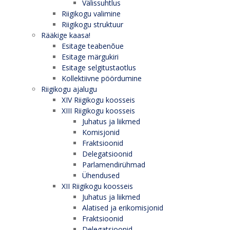
Välissuhtlus
Riigikogu valimine
Riigikogu struktuur
Rääkige kaasa!
Esitage teabenõue
Esitage märgukiri
Esitage selgitustaotlus
Kollektiivne pöördumine
Riigikogu ajalugu
XIV Riigikogu koosseis
XIII Riigikogu koosseis
Juhatus ja liikmed
Komisjonid
Fraktsioonid
Delegatsioonid
Parlamendirühmad
Ühendused
XII Riigikogu koosseis
Juhatus ja liikmed
Alatised ja erikomisjonid
Fraktsioonid
Delegatsioonid