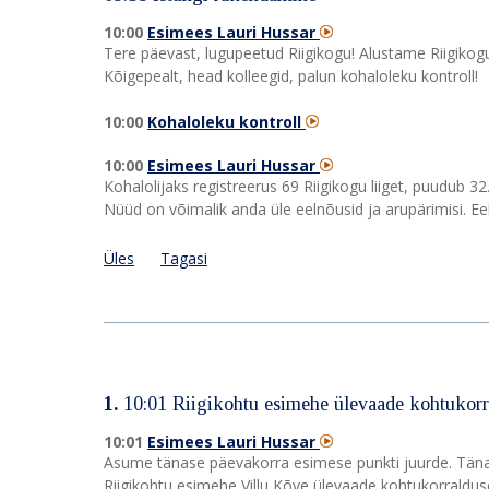
10:00
Esimees Lauri Hussar
Tere päevast, lugupeetud Riigikogu! Alustame Riigikogu 
Kõigepealt, head kolleegid, palun kohaloleku kontroll!
10:00
Kohaloleku kontroll
10:00
Esimees Lauri Hussar
Kohalolijaks registreerus 69 Riigikogu liiget, puudub 32
Nüüd on võimalik anda üle eelnõusid ja arupärimisi. Ee
Üles
Tagasi
1.
10:01 Riigikohtu esimehe ülevaade kohtukorr
10:01
Esimees Lauri Hussar
Asume tänase päevakorra esimese punkti juurde. Täna
Riigikohtu esimehe Villu Kõve ülevaade kohtukorraldu