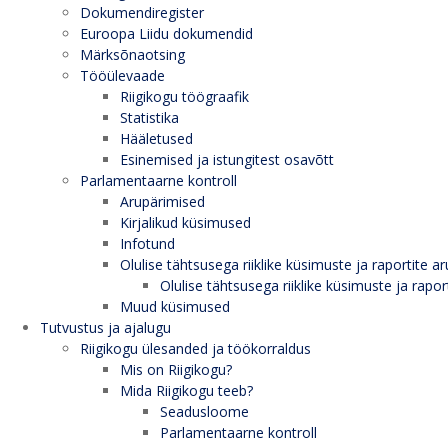
Dokumendiregister
Euroopa Liidu dokumendid
Märksõnaotsing
Tööülevaade
Riigikogu töögraafik
Statistika
Hääletused
Esinemised ja istungitest osavõtt
Parlamentaarne kontroll
Arupärimised
Kirjalikud küsimused
Infotund
Olulise tähtsusega riiklike küsimuste ja raportite ar
Olulise tähtsusega riiklike küsimuste ja rapor
Muud küsimused
Tutvustus ja ajalugu
Riigikogu ülesanded ja töökorraldus
Mis on Riigikogu?
Mida Riigikogu teeb?
Seadusloome
Parlamentaarne kontroll