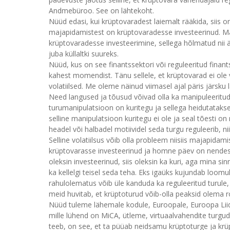
Andmebüroo. See on lähtekoht.
Nüüd edasi, kui krüptovaradest laiemalt rääkida, siis 
majapidamistest on krüptovaradesse investeerinud. Ma u
krüptovaradesse investeerimine, sellega hõlmatud nii
juba küllaltki suureks.
Nüüd, kus on see finantssektori või reguleeritud finan
kahest momendist. Tänu sellele, et krüptovarad ei ole 
volatiilsed. Me oleme näinud viimasel ajal päris järsku
Need langused ja tõusud võivad olla ka manipuleeritud,
turumanipulatsioon on kuritegu ja sellega heidutatakse 
selline manipulatsioon kuritegu ei ole ja seal tõesti o
headel või halbadel motiividel seda turgu reguleerib, ni
Selline volatiilsus võib olla probleem niisiis majapidami
krüptovarasse investeerinud ja homne päev on nendest
oleksin investeerinud, siis oleksin ka kuri, aga mina si
ka kellelgi teisel seda teha. Eks igaüks kujundab loomul
rahulolematus võib üle kanduda ka reguleeritud turule, 
meid huvitab, et krüptoturud võib-olla peaksid olema 
Nüüd tuleme lähemale kodule, Euroopale, Euroopa Liidul
mille lühend on MiCA, ütleme, virtuaalvahendite turgud
teeb, on see, et ta püüab neidsamu krüptoturge ja krüp