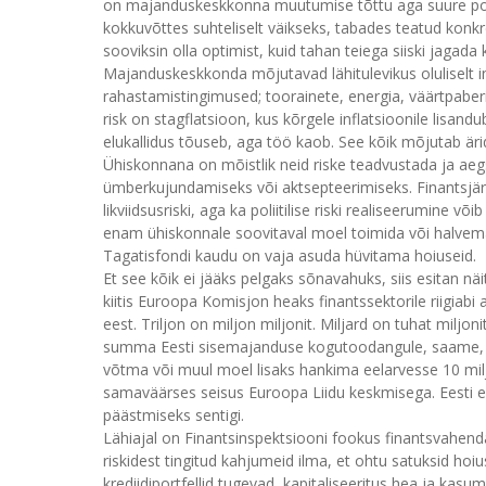
on majanduskeskkonna muutumise tõttu aga suure pote
kokkuvõttes suhteliselt väikseks, tabades teatud kon
sooviksin olla optimist, kuid tahan teiega siiski jaga
Majanduskeskkonda mõjutavad lähitulevikus oluliselt in
rahastamistingimused; toorainete, energia, väärtpaberi
risk on stagflatsioon, kus kõrgele inflatsioonile lisan
elukallidus tõuseb, aga töö kaob. See kõik mõjutab är
Ühiskonnana on mõistlik neid riske teadvustada ja aegs
ümberkujundamiseks või aktsepteerimiseks. Finantsjärelev
likviidsusriski, aga ka poliitilise riski realiseerumine v
enam ühiskonnale soovitaval moel toimida või halvemal
Tagatisfondi kaudu on vaja asuda hüvitama hoiuseid.
Et see kõik ei jääks pelgaks sõnavahuks, siis esitan 
kiitis Euroopa Komisjon heaks finantssektorile riigiabi 
eest. Triljon on miljon miljonit. Miljard on tuhat miljonit
summa Eesti sisemajanduse kogutoodangule, saame, et 
võtma või muul moel lisaks hankima eelarvesse 10 milj
samaväärses seisus Euroopa Liidu keskmisega. Eesti ei
päästmiseks sentigi.
Lähiajal on Finantsinspektsiooni fookus finantsvahenda
riskidest tingitud kahjumeid ilma, et ohtu satuksid ho
krediidiportfellid tugevad, kapitaliseeritus hea ja ka