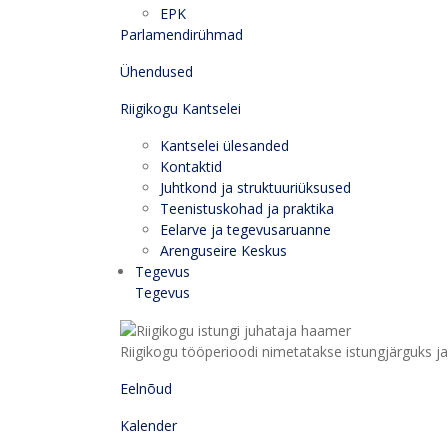
EPK
Parlamendirühmad
Ühendused
Riigikogu Kantselei
Kantselei ülesanded
Kontaktid
Juhtkond ja struktuuriüksused
Teenistuskohad ja praktika
Eelarve ja tegevusaruanne
Arenguseire Keskus
Tegevus
Tegevus
Riigikogu tööperioodi nimetatakse istungjärguks ja 
Eelnõud
Kalender