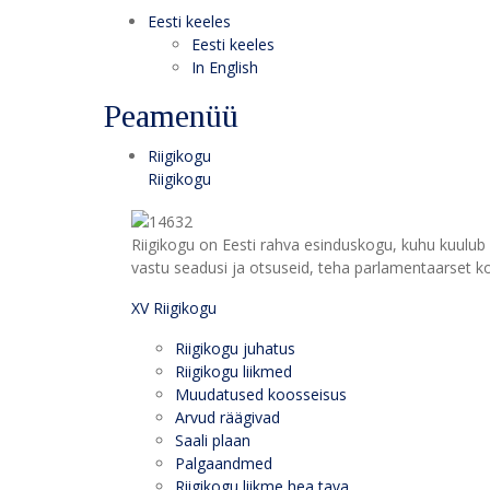
Eesti keeles
Eesti keeles
In English
Peamenüü
Riigikogu
Riigikogu
Riigikogu on Eesti rahva esinduskogu, kuhu kuulub 
vastu seadusi ja otsuseid, teha parlamentaarset kon
XV Riigikogu
Riigikogu juhatus
Riigikogu liikmed
Muudatused koosseisus
Arvud räägivad
Saali plaan
Palgaandmed
Riigikogu liikme hea tava