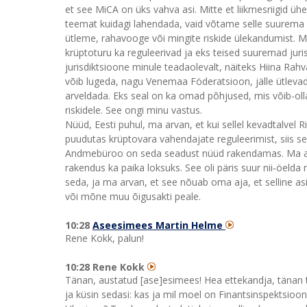
et see MiCA on üks vahva asi. Mitte et liikmesriigid üh
teemat kuidagi lahendada, vaid võtame selle suurema reg
ütleme, rahavooge või mingite riskide ülekandumist. 
krüptoturu ka reguleerivad ja eks teised suuremad juri
jurisdiktsioone minule teadaolevalt, näiteks Hiina Rah
võib lugeda, nagu Venemaa Föderatsioon, jälle ütlevad
arveldada. Eks seal on ka omad põhjused, mis võib-olla
riskidele. See ongi minu vastus.
Nüüd, Eesti puhul, ma arvan, et kui sellel kevadtalvel
puudutas krüptovara vahendajate reguleerimist, siis 
Andmebüroo on seda seadust nüüd rakendamas. Ma arv
rakendus ka paika loksuks. See oli päris suur nii‑öel
seda, ja ma arvan, et see nõuab oma aja, et selline asi 
või mõne muu õigusakti peale.
10:28
Aseesimees Martin Helme
Rene Kokk, palun!
10:28 Rene Kokk
Tänan, austatud [ase]esimees! Hea ettekandja, tänan 
ja küsin sedasi: kas ja mil moel on Finantsinspektsi