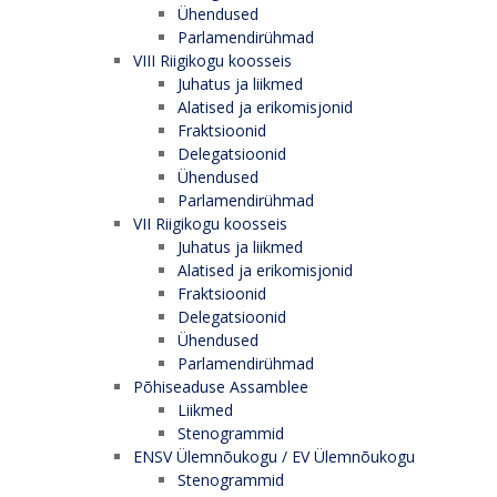
Ühendused
Parlamendirühmad
VIII Riigikogu koosseis
Juhatus ja liikmed
Alatised ja erikomisjonid
Fraktsioonid
Delegatsioonid
Ühendused
Parlamendirühmad
VII Riigikogu koosseis
Juhatus ja liikmed
Alatised ja erikomisjonid
Fraktsioonid
Delegatsioonid
Ühendused
Parlamendirühmad
Põhiseaduse Assamblee
Liikmed
Stenogrammid
ENSV Ülemnõukogu / EV Ülemnõukogu
Stenogrammid