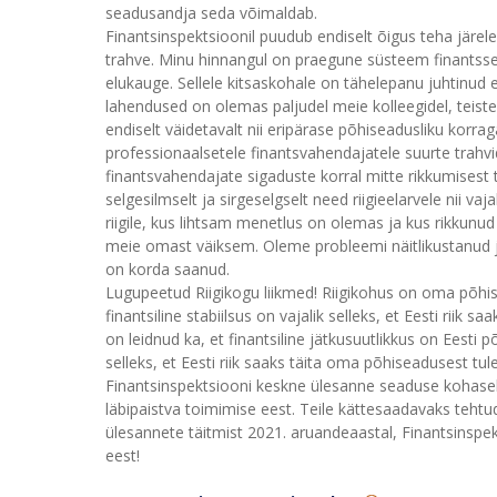
seadusandja seda võimaldab.
Finantsinspektsioonil puudub endiselt õigus teha järele
trahve. Minu hinnangul on praegune süsteem finantssek
elukauge. Sellele kitsaskohale on tähelepanu juhtinud
lahendused on olemas paljudel meie kolleegidel, teiste
endiselt väidetavalt nii eripärase põhiseadusliku korra
professionaalsetele finantsvahendajatele suurte trahvid
finantsvahendajate sigaduste korral mitte rikkumisest 
selgesilmselt ja sirgeselgselt need riigieelarvele nii v
riigile, kus lihtsam menetlus on olemas ja kus rikkunud
meie omast väiksem. Oleme probleemi näitlikustanud ja
on korda saanud.
Lugupeetud Riigikogu liikmed! Riigikohus on oma põhis
finantsiline stabiilsus on vajalik selleks, et Eesti rii
on leidnud ka, et finantsiline jätkusuutlikkus on Eesti põ
selleks, et Eesti riik saaks täita oma põhiseadusest tul
Finantsinspektsiooni keskne ülesanne seaduse kohaselt 
läbipaistva toimimise eest. Teile kättesaadavaks teht
ülesannete täitmist 2021. aruandeaastal, Finantsinspek
eest!