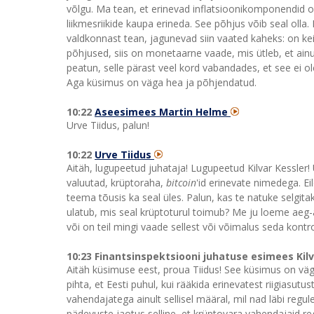
võlgu. Ma tean, et erinevad inflatsioonikomponendid 
liikmesriikide kaupa erineda. See põhjus võib seal olla. 
valdkonnast tean, jagunevad siin vaated kaheks: on keins
põhjused, siis on monetaarne vaade, mis ütleb, et ainult
peatun, selle pärast veel kord vabandades, et see ei ol
Aga küsimus on väga hea ja põhjendatud.
10:22
Aseesimees Martin Helme
Urve Tiidus, palun!
10:22
Urve Tiidus
Aitäh, lugupeetud juhataja! Lugupeetud Kilvar Kessler
valuutad, krüptoraha,
bitcoin
'id erinevate nimedega. Ei
teema tõusis ka seal üles. Palun, kas te natuke selgit
ulatub, mis seal krüptoturul toimub? Me ju loeme aeg-a
või on teil mingi vaade sellest või võimalus seda kontro
10:23 Finantsinspektsiooni juhatuse esimees Kil
Aitäh küsimuse eest, proua Tiidus! See küsimus on väg
pihta, et Eesti puhul, kui rääkida erinevatest riigiasu
vahendajatega ainult sellisel määral, mil nad läbi regul
pädevuste jaotus selline, et krüptovara vahendajaid re