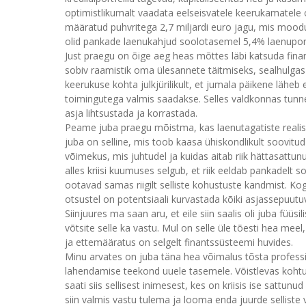
optimistlikumalt vaadata eelseisvatele keerukamatel
määratud puhvritega 2,7 miljardi euro jagu, mis moodust
olid pankade laenukahjud soolotasemel 5,4% laenuportf
Just praegu on õige aeg heas mõttes läbi katsuda fina
sobiv raamistik oma ülesannete täitmiseks, sealhulgas
keerukuse kohta julkjürilikult, et jumala päikene läheb 
toimingutega valmis saadakse. Selles valdkonnas tunn
asja lihtsustada ja korrastada.
Peame juba praegu mõistma, kas laenutagatiste realis
juba on selline, mis toob kaasa ühiskondlikult soovitud 
võimekus, mis juhtudel ja kuidas aitab riik hättasattu
alles kriisi kuumuses selgub, et riik eeldab pankadelt 
ootavad samas riigilt selliste kohustuste kandmist. K
otsustel on potentsiaali kurvastada kõiki asjassepuutu
Siinjuures ma saan aru, et eile siin saalis oli juba fü
võtsite selle ka vastu. Mul on selle üle tõesti hea mee
ja ettemääratus on selgelt finantssüsteemi huvides.
Minu arvates on juba täna hea võimalus tõsta professi
lahendamise teekond uuele tasemele. Võistlevas kohtum
saati siis sellisest inimesest, kes on kriisis ise sattun
siin valmis vastu tulema ja looma enda juurde sellist