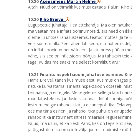
10:20
Aseesimees Martin Helme
Aitäh! Nüüd on võimalik küsimusi esitada. Palun, Riho B
10:20
Riho Breivel
Lugupeetud juhataja! Hea ettekandja! Ma olen natuken
ma vaatan meie inflatsiooninumbreid, siis need on ik
oleme ju ühtses rahasüsteemis, teatud mõttes. Ja te üt
veel suurem olla. See tähendab seda, et naaberriikidel
on inflatsiooninumber väiksem. Ja siin press püüab meile
vähe, siis see on inflatsiooni põhjus. Ma tahaksin teie 
taga. Kuidas me saaksime sellest korralikult aru?
10:21 Finantsinspektsiooni juhatuse esimees Kil
Härra Breivel, tänan küsimuse eest! Küsimus on igati p
natuke kurvastama, Finantsinspektsioon otseselt inflats
temaatikaga ei tegele. Me tegeleme sellega läbi finants
muudatustele majanduskeskkonnas. Inflatsiooniga põhimõ
instrumendiga: rahapoliitika ja eelarvepoliitika. Eelarve
ees ma täna esinen. Ja rahapoliitika puhul on ainupä
rahapoliitika instrument intressimäärade reguleerimine
Nüüd, ma usun, et ka Eesti Pank, kes on tegelikult see, 
ja õigustatum ka oma infovälja juures teadmiste mõtte