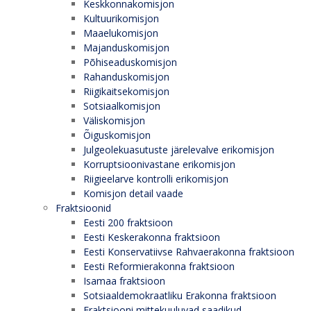
Keskkonnakomisjon
Kultuurikomisjon
Maaelukomisjon
Majanduskomisjon
Põhiseaduskomisjon
Rahanduskomisjon
Riigikaitsekomisjon
Sotsiaalkomisjon
Väliskomisjon
Õiguskomisjon
Julgeolekuasutuste järelevalve erikomisjon
Korruptsioonivastane erikomisjon
Riigieelarve kontrolli erikomisjon
Komisjon detail vaade
Fraktsioonid
Eesti 200 fraktsioon
Eesti Keskerakonna fraktsioon
Eesti Konservatiivse Rahvaerakonna fraktsioon
Eesti Reformierakonna fraktsioon
Isamaa fraktsioon
Sotsiaaldemokraatliku Erakonna fraktsioon
Fraktsiooni mittekuuluvad saadikud