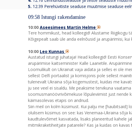
4.
12:16 Lennundusseaduse ja teiste seaduste muutmi
5.
12:39 Perehüvitiste seaduse muutmise seaduse eel
09:58 Istungi rakendamine
10:00
Aseesimees Martin Helme
Tere hommikust, head kolleegid! Alustame Riigikogu täi
Kõigepealt saab üle anda eelnõusid ja arupärimisi, kui 
10:00
Leo Kunnas
Austatud istungi juhataja! Head kolleegid! Eesti Konse
arupärimise kaitseminister Kalle Laanetile. Arupärimin
Loomulikult on Ukrainat vaja aidata ja selles ei ole mei
sellest Delfi portaalist ja komisjonis pole sellest main
tulenevalt Ukraina sõja kogemustest, kuidas me kava
ju see veel ei sisaldu. Me peaksime tervikuna vaatam
soomusmanöövrivõimekuse lõpuleviimist just nende ko
käimasolevas etapis on andnud.
Siin meil on kolm küsimust. Kui palju me [haubitsaid]
olulisem küsimus on see: kas Venemaa‑Ukraina sõja k
kaudtulevõimet kasvatada, lisaks planeeritud kahele ja
mitmikraketiheitjate patareile? Kas ja kuidas on kav