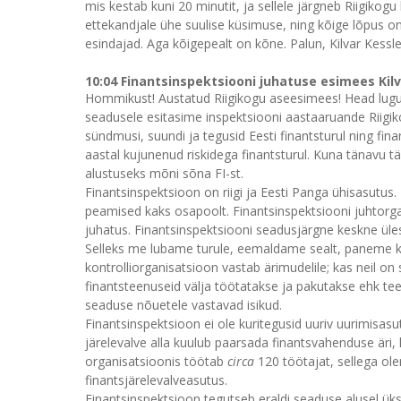
mis kestab kuni 20 minutit, ja sellele järgneb Riigikogu
ettekandjale ühe suulise küsimuse, ning kõige lõpus on
esindajad. Aga kõigepealt on kõne. Palun, Kilvar Kessle
10:04 Finantsinspektsiooni juhatuse esimees Kil
Hommikust! Austatud Riigikogu aseesimees! Head lugup
seadusele esitasime inspektsiooni aastaaruande Riigik
sündmusi, suundi ja tegusid Eesti finantsturul ning fi
aastal kujunenud riskidega finantsturul. Kuna tänavu tä
alustuseks mõni sõna FI-st.
Finantsinspektsioon on riigi ja Eesti Panga ühisasutus
peamised kaks osapoolt. Finantsinspektsiooni juhtorgani
juhatus. Finantsinspektsiooni seadusjärgne keskne üle
Selleks me lubame turule, eemaldame sealt, paneme k
kontrolliorganisatsioon vastab ärimudelile; kas neil on 
finantsteenuseid välja töötatakse ja pakutakse ehk te
seaduse nõuetele vastavad isikud.
Finantsinspektsioon ei ole kuritegusid uuriv uurimisas
järelevalve alla kuulub paarsada finantsvahenduse äri, ku
organisatsioonis töötab
circa
120 töötajat, sellega ol
finantsjärelevalveasutus.
Finantsinspektsioon tegutseb eraldi seaduse alusel ük