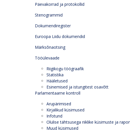
Päevakorrad ja protokollid
Stenogrammid
Dokumendiregister
Euroopa Liidu dokumendid
Märksõnaotsing
Tööülevaade
Riigikogu töögraafik
Statistika
Hääletused
Esinemised ja istungitest osavõtt
Parlamentaarne kontroll
Arupärimised
Kirjalikud küsimused
Infotund
Olulise tähtsusega riiklike küsimuste ja rapor
Muud küsimused