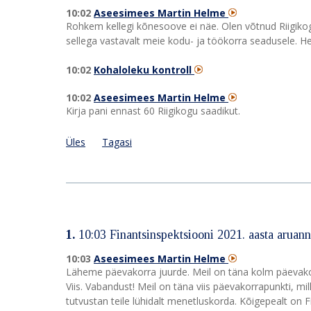
10:02
Aseesimees Martin Helme
Rohkem kellegi kõnesoove ei näe. Olen võtnud Riigikog
sellega vastavalt meie kodu- ja töökorra seadusele. H
10:02
Kohaloleku kontroll
10:02
Aseesimees Martin Helme
Kirja pani ennast 60 Riigikogu saadikut.
Üles
Tagasi
1.
10:03 Finantsinspektsiooni 2021. aasta aruan
10:03
Aseesimees Martin Helme
Läheme päevakorra juurde. Meil on täna kolm päevakorr
Viis. Vabandust! Meil on täna viis päevakorrapunkti, m
tutvustan teile lühidalt menetluskorda. Kõigepealt on 