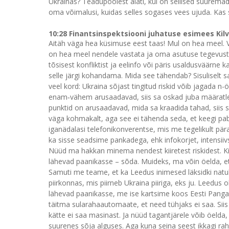
Ukrainas? Teadupoolest alati, kui on sellised suuremad 
oma võimalusi, kuidas selles sogases vees ujuda. Kas 
10:28 Finantsinspektsiooni juhatuse esimees Kil
Aitäh väga hea küsimuse eest taas! Mul on hea meel. 
on hea meel nendele vastata ja oma asutuse tegevust te
tõsisest konfliktist ja eelinfo või päris usaldusväär
selle järgi kohandama. Mida see tähendab? Sisuliselt s
veel kord: Ukraina sõjast tingitud riskid võib jagada n-ö
enam‑vähem arusaadavad, siis sa oskad juba määratleda
punktid on arusaadavad, mida sa kraadida tahad, siis 
väga kohmakalt, aga see ei tähenda seda, et keegi pab
iganädalasi telefonikonverentse, mis me tegelikult pär
ka sisse seadsime pankadega, ehk infokorjet, intensiivse
Nüüd ma hakkan minema nendest kiiretest riskidest. Kii
lähevad paanikasse – sõda. Muideks, ma võin öelda, et mei
Samuti me teame, et ka Leedus inimesed läksidki natuk
piirkonnas, mis piirneb Ukraina piiriga, eks ju. Leedus 
lähevad paanikasse, me ise kartsime koos Eesti Panga
täitma sularahaautomaate, et need tühjaks ei saa. Sii
kätte ei saa masinast. Ja nüüd tagantjärele võib öelda,
suurenes sõja alguses. Aga kuna seina seest ikkagi raha