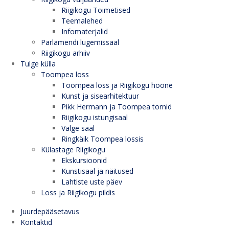
Riigikogu Toimetised
Teemalehed
Infomaterjalid
Parlamendi lugemissaal
Riigikogu arhiiv
Tulge külla
Toompea loss
Toompea loss ja Riigikogu hoone
Kunst ja sisearhitektuur
Pikk Hermann ja Toompea tornid
Riigikogu istungisaal
Valge saal
Ringkäik Toompea lossis
Külastage Riigikogu
Ekskursioonid
Kunstisaal ja näitused
Lahtiste uste päev
Loss ja Riigikogu pildis
Juurdepääsetavus
Kontaktid