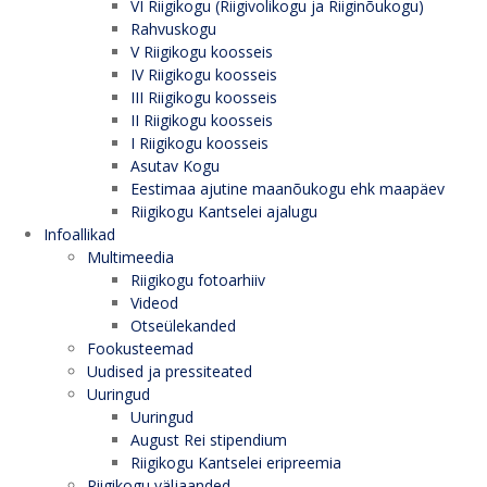
VI Riigikogu (Riigivolikogu ja Riiginõukogu)
Rahvuskogu
V Riigikogu koosseis
IV Riigikogu koosseis
III Riigikogu koosseis
II Riigikogu koosseis
I Riigikogu koosseis
Asutav Kogu
Eestimaa ajutine maanõukogu ehk maapäev
Riigikogu Kantselei ajalugu
Infoallikad
Multimeedia
Riigikogu fotoarhiiv
Videod
Otseülekanded
Fookusteemad
Uudised ja pressiteated
Uuringud
Uuringud
August Rei stipendium
Riigikogu Kantselei eripreemia
Riigikogu väljaanded