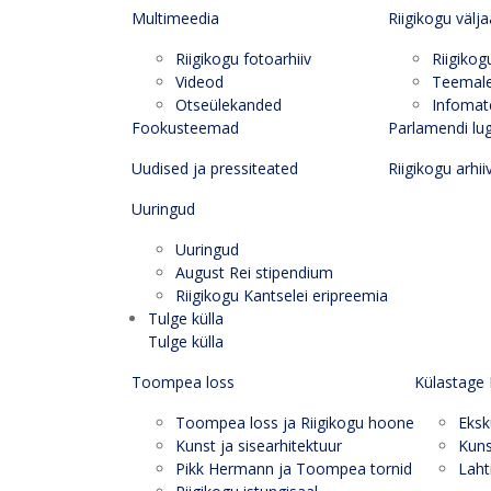
Multimeedia
Riigikogu välj
Riigikogu fotoarhiiv
Riigikog
Videod
Teemal
Otseülekanded
Infomate
Fookusteemad
Parlamendi lu
Uudised ja pressiteated
Riigikogu arhii
Uuringud
Uuringud
August Rei stipendium
Riigikogu Kantselei eripreemia
Tulge külla
Tulge külla
Toompea loss
Külastage 
Toompea loss ja Riigikogu hoone
Eksk
Kunst ja sisearhitektuur
Kuns
Pikk Hermann ja Toompea tornid
Laht