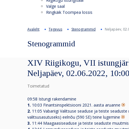
Riigikogu istungisaal
Valge saal
Ringkäik Toompea lossis
Avaleht
Tegevus
Stenogrammid
Neljapäev, 02.
Stenogrammid
XIV Riigikogu, VII istungjär
Neljapäev, 02.06.2022, 10:0
Toimetatud
09:58 Istungi rakendamine
1.
10:03 Finantsinspektsiooni 2021. aasta aruanne
2.
11:05 Vabariigi Valitsuse seaduse ja teiste seadust
valitsusasutuseks) eelnõu (590 SE) teine lugemine
3.
11:44 Maagaasiseaduse ja teiste seaduste muutmis