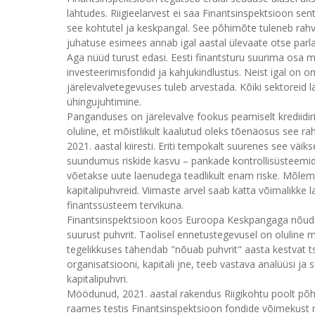
lähtudes. Riigieelarvest ei saa Finantsinspektsioon se
see kohtutel ja keskpangal. See põhimõte tuleneb rahvu
juhatuse esimees annab igal aastal ülevaate otse par
Aga nüüd turust edasi. Eesti finantsturu suurima os
investeerimisfondid ja kahjukindlustus. Neist igal on o
järelevalvetegevuses tuleb arvestada. Kõiki sektoreid läb
ühingujuhtimine.
Panganduses on järelevalve fookus peamiselt krediidiri
oluline, et mõistlikult kaalutud oleks tõenäosus see r
2021. aastal kiiresti. Eriti tempokalt suurenes see väi
suundumus riskide kasvu – pankade kontrollisüsteemid 
võetakse uute laenudega teadlikult enam riske. Mõlem
kapitalipuhvreid. Viimaste arvel saab katta võimalikke
finantssüsteem tervikuna.
Finantsinspektsioon koos Euroopa Keskpangaga nõudis
suurust puhvrit. Taolisel ennetustegevusel on oluline 
tegelikkuses tähendab "nõuab puhvrit" aasta kestvat tsü
organisatsiooni, kapitali jne, teeb vastava analüüsi ja 
kapitalipuhvri.
Möödunud, 2021. aastal rakendus Riigikohtu poolt põ
raames testis Finantsinspektsioon fondide võimekust 