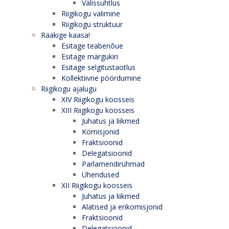
Välissuhtlus
Riigikogu valimine
Riigikogu struktuur
Rääkige kaasa!
Esitage teabenõue
Esitage märgukiri
Esitage selgitustaotlus
Kollektiivne pöördumine
Riigikogu ajalugu
XIV Riigikogu koosseis
XIII Riigikogu koosseis
Juhatus ja liikmed
Komisjonid
Fraktsioonid
Delegatsioonid
Parlamendirühmad
Ühendused
XII Riigikogu koosseis
Juhatus ja liikmed
Alatised ja erikomisjonid
Fraktsioonid
Delegatsioonid