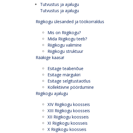
Tutvustus ja ajalugu
Tutvustus ja ajalugu
Riigikogu ülesanded ja töökorraldus
Mis on Riigikogu?
Mida Riigikogu teeb?
Riigikogu valimine
Riigikogu struktuur
Rääkige kaasa!
Esitage teabenõue
Esitage märgukiri
Esitage selgitustaotlus
Kollektiivne pöördumine
Riigikogu ajalugu
XIV Riigikogu koosseis
XIII Riigikogu koosseis
XII Riigikogu koosseis
XI Riigikogu koosseis
X Riigikogu koosseis