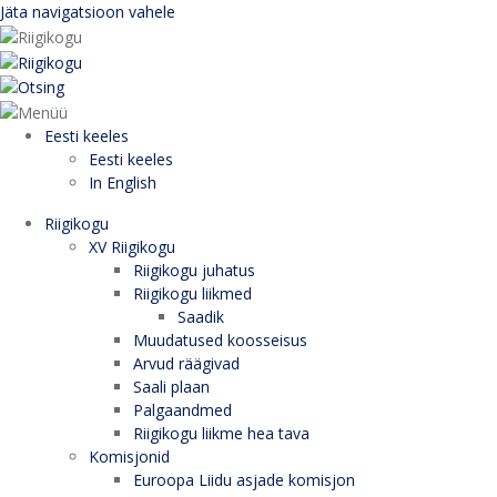
Jäta navigatsioon vahele
Eesti keeles
Eesti keeles
In English
Riigikogu
XV Riigikogu
Riigikogu juhatus
Riigikogu liikmed
Saadik
Muudatused koosseisus
Arvud räägivad
Saali plaan
Palgaandmed
Riigikogu liikme hea tava
Komisjonid
Euroopa Liidu asjade komisjon