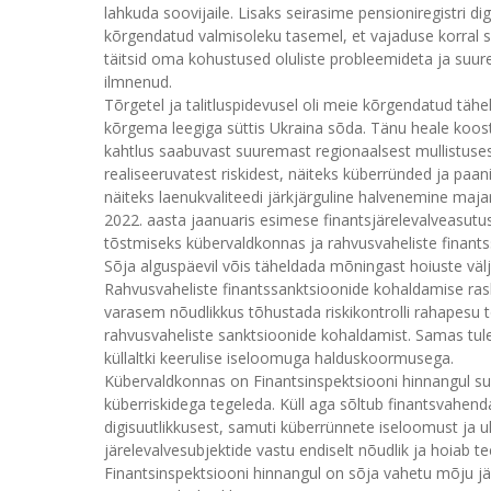
lahkuda soovijaile. Lisaks seirasime pensioniregistri d
kõrgendatud valmisoleku tasemel, et vajaduse korral s
täitsid oma kohustused oluliste probleemideta ja suu
ilmnenud.
Tõrgetel ja talitluspidevusel oli meie kõrgendatud tähe
kõrgema leegiga süttis Ukraina sõda. Tänu heale koost
kahtlus saabuvast suuremast regionaalsest mullistusest
realiseeruvatest riskidest, näiteks küberründed ja paa
näiteks laenukvaliteedi järkjärguline halvenemine ma
2022. aasta jaanuaris esimese finantsjärelevalveasut
tõstmiseks kübervaldkonnas ja rahvusvaheliste finants
Sõja alguspäevil võis täheldada mõningast hoiuste väl
Rahvusvaheliste finantssanktsioonide kohaldamise rask
varasem nõudlikkus tõhustada riskikontrolli rahapesu 
rahvusvaheliste sanktsioonide kohaldamist. Samas tule
küllaltki keerulise iseloomuga halduskoormusega.
Kübervaldkonnas on Finantsinspektsiooni hinnangul su
küberriskidega tegeleda. Küll aga sõltub finantsvahen
digisuutlikkusest, samuti küberrünnete iseloomust ja 
järelevalvesubjektide vastu endiselt nõudlik ja hoiab tee
Finantsinspektsiooni hinnangul on sõja vahetu mõju jä