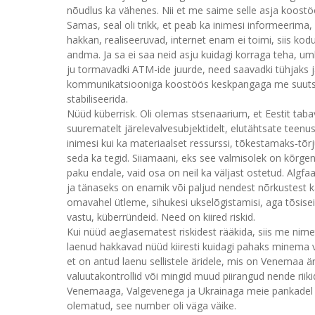
nõudlus ka vähenes. Nii et me saime selle asja koostö
Samas, seal oli trikk, et peab ka inimesi informeerima,
hakkan, realiseeruvad, internet enam ei toimi, siis k
andma. Ja sa ei saa neid asju kuidagi korraga teha, um
ju tormavadki ATM-ide juurde, need saavadki tühjaks 
kommunikatsiooniga koostöös keskpangaga me suutsime
stabiliseerida.
Nüüd küberrisk. Oli olemas stsenaarium, et Eestit ta
suurematelt järelevalvesubjektidelt, elutähtsate teenus
inimesi kui ka materiaalset ressurssi, tõkestamaks‑tõ
seda ka tegid. Siiamaani, eks see valmisolek on kõrgen
paku endale, vaid osa on neil ka väljast ostetud. Algfa
ja tänaseks on enamik või paljud nendest nõrkustest ka
omavahel ütleme, sihukesi ukselõgistamisi, aga tõsiseid 
vastu, küberründeid. Need on kiired riskid.
Kui nüüd aeglasematest riskidest rääkida, siis me nime
laenud hakkavad nüüd kiiresti kuidagi pahaks minema 
et on antud laenu sellistele äridele, mis on Venemaa är
valuutakontrollid või mingid muud piirangud nende rii
Venemaaga, Valgevenega ja Ukrainaga meie pankadel ni
olematud, see number oli väga väike.