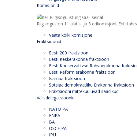
Komisjonid
Riigikogus on 11 alatist ja 3 erikomisjoni. Eriti
Vaata kõiki komisjone
Fraktsioonid
Eesti 200 fraktsioon
Eesti Keskerakonna fraktsioon
Eesti Konservatiivse Rahvaerakonna fraktsi
Eesti Reformierakonna fraktsioon
Isamaa fraktsioon
Sotsiaaldemokraatliku Erakonna fraktsioon
Fraktsiooni mittekuuluvad saadikud
Välisdelegatsioonid
NATO PA
ENPA
BA
OSCE PA
IPU