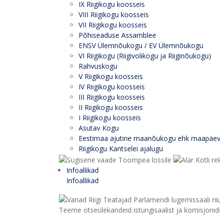
IX Riigikogu koosseis
VIII Riigikogu koosseis
VII Riigikogu koosseis
Põhiseaduse Assamblee
ENSV Ülemnõukogu / EV Ülemnõukogu
VI Riigikogu (Riigivolikogu ja Riiginõukogu)
Rahvuskogu
V Riigikogu koosseis
IV Riigikogu koosseis
III Riigikogu koosseis
II Riigikogu koosseis
I Riigikogu koosseis
Asutav Kogu
Eestimaa ajutine maanõukogu ehk maapäe
Riigikogu Kantselei ajalugu
Infoallikad
Infoallikad
Teeme otseülekandeid istungisaalist ja komisjonide 