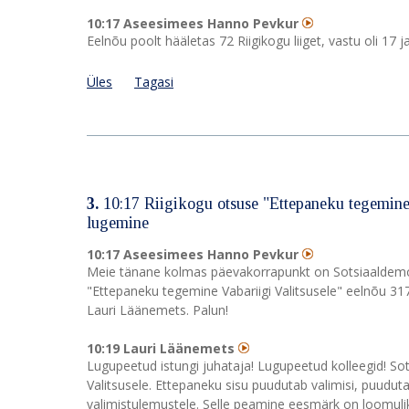
10:17 Aseesimees Hanno Pevkur
Eelnõu poolt hääletas 72 Riigikogu liiget, vastu oli 17
Üles
Tagasi
3.
10:17 Riigikogu otsuse "Ettepaneku tegemine 
lugemine
10:17 Aseesimees Hanno Pevkur
Meie tänane kolmas päevakorrapunkt on Sotsiaaldemokr
"Ettepaneku tegemine Vabariigi Valitsusele" eelnõu 317
Lauri Läänemets. Palun!
10:19 Lauri Läänemets
Lugupeetud istungi juhataja! Lugupeetud kolleegid! So
Valitsusele. Ettepaneku sisu puudutab valimisi, puudu
valimistulemustele. Selle peamine eesmärk on loomulikul