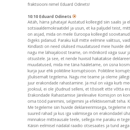
fraktsiooni nimel Eduard Odinets!
10:10 Eduard Odinets
Aitäh, härra juhataja! Austatud kolleegid siin saalis ja 
sotsiaaldemokraatidel ja usun, et ka paljudel teist, m
on asjad, mida on meile Euroopa kolleegid soovitanud
õigeks pidanud. Paraku küll mitte eelmine valitsus, vaid
Kindlasti on need olulised muudatused meie huvide deklar
nagu me lähiajaloost teame, on mõnikord väga suur ja al
otsustele. Ja see, et nende huvisid hakatakse deklare
muudatused, mida me täna hääletame, on üsna kosmeetilis
kurja juur ehk poliitiline korruptsioon. Poliitiline ko
jõulisemalt tegelema. Nagu me teame ja oleme jällegi lä
juur erakondade rahastamine. Ja mul on väga kurb meel
jooksul, ei ole jõudnud selleni, et tõsiselt ette võtta
Erakondade Rahastamise Järelevalve Komisjon on kordu
oma tööd paremini, selgemini ja efektiivsemalt teha. 
Me tegeleme siin huvide deklareerimisega, tegeleme m
suured rahad ja kus iga valimisega on erakondadel üha 
minnakse mitteausale teele, sellega me paraku ei tegel
Käisin eelmisel nädalal raadio otsesaates ja tund aega