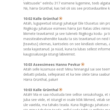
Valitsusele" eelnõu 317 esimene lugemine, teeb algata
Nii, härra Grünthal, kas teil oli siis see protseduuriline 
10:02 Kalle Grünthal
Aitäh, lugupeetud istungi juhataja! Eile tõusetus siin 
Riigikogu juhatuse esimees härra Jüri Ratas ütles nii
liikmete teavitamist ja see tuleneb Riigikogu kodu- ja
massiteabevahendite kaudu ta siis teavitanud on neid Rii
[teavitus] olemas, kantseleis on see kindlasti olemas, 
seda kajastanud. Ja nüüd, kuna ta lubas sellest inform
kaugosalusega istungi läbiviimist.
10:03 Aseesimees Hanno Pevkur
Aitäh selle küsimuse eest! Minu hinnangul sai see te
debatti pidada, sellepärast et ka teie olete täna saabunu
Härra Grünthal, palun!
10:03 Kalle Grünthal
Aitäh! Ma ei saa nõustuda teie sellise seisukohaga,
Juba see viide, et istungil ei osale kõik liikmed, viitab 
üle vaielda, ma tahaks teada. Kuna Riigikogu juhatuse 
siis mina tahaksin teada, millal seda tehti ja milliste