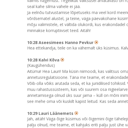
valmis nägemust. Tegelikult valitsusel arvatavasti on 
seal kahe silma vahele ei jää.
Ja eelnõu tutvustamise lõpetuseks ma veel kord meenu
võrdsematel alustel, ja teine, väga päevakohane küsim
mõju valimistele, et vältida olukordi, kus erakondadel o
minnakse korruptiivset teed. Aitäh!
10:28 Aseesimees Hanno Pevkur
Hea ettekandja, teile on ka vähemalt üks küsimus. Kalv
10:28 Kalvi Kõva
(Kaugühendus)
Aitüma! Hea Lauri! Ma küsin niimoodi, kas valitsus om
annetusregulatsioone. Täna me teame, et erakondadele to
Võib-olla võiks arutada seda, et ka juriidilised tohiksi
muu rahastussüsteem, kas või suurem osa riigieelarves
annetamisega olnud üks suur jama – küll on mõni inim
see mehe oma või kuskilt kapist leitud. Kas seda annet
10:29 Lauri Läänemets
Jah, aitäh! Väga õige küsimus või õigemini õige tähele
palju olnud, me teame, et kahjuks eriti palju just ühe 