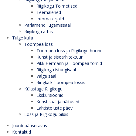
Riigikogu Toimetised
Teemalehed
Infomaterjalid
Parlamendi lugemissaal
Riigikogu arhiiv
Tulge külla
Toompea loss
Toompea loss ja Riigikogu hoone
Kunst ja sisearhitektuur
Pikk Hermann ja Toompea tornid
Riigikogu istungisaal
Valge saal
Ringkäik Toompea lossis
Külastage Riigikogu
Ekskursioonid
Kunstisaal ja näitused
Lahtiste uste päev
Loss ja Riigikogu pildis
Juurdepääsetavus
Kontaktid