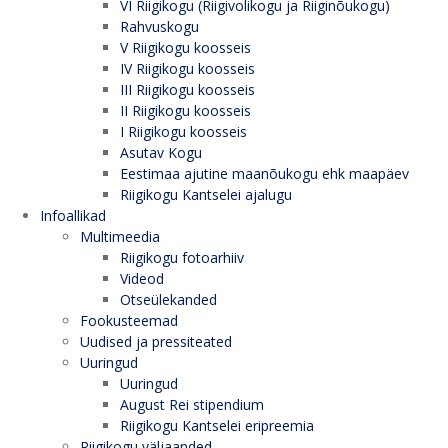
VI Riigikogu (Riigivolikogu ja Riiginõukogu)
Rahvuskogu
V Riigikogu koosseis
IV Riigikogu koosseis
III Riigikogu koosseis
II Riigikogu koosseis
I Riigikogu koosseis
Asutav Kogu
Eestimaa ajutine maanõukogu ehk maapäev
Riigikogu Kantselei ajalugu
Infoallikad
Multimeedia
Riigikogu fotoarhiiv
Videod
Otseülekanded
Fookusteemad
Uudised ja pressiteated
Uuringud
Uuringud
August Rei stipendium
Riigikogu Kantselei eripreemia
Riigikogu väljaanded