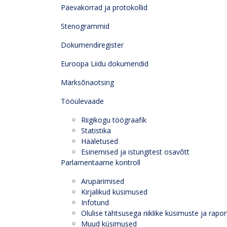
Päevakorrad ja protokollid
Stenogrammid
Dokumendiregister
Euroopa Liidu dokumendid
Märksõnaotsing
Tööülevaade
Riigikogu töögraafik
Statistika
Hääletused
Esinemised ja istungitest osavõtt
Parlamentaarne kontroll
Arupärimised
Kirjalikud küsimused
Infotund
Olulise tähtsusega riiklike küsimuste ja rapor
Muud küsimused