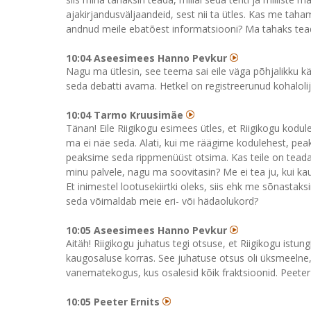
ajakirjandusväljaandeid, sest nii ta ütles. Kas me tah
andnud meile ebatõest informatsiooni? Ma tahaks tea
10:04 Aseesimees Hanno Pevkur
Nagu ma ütlesin, see teema sai eile väga põhjalikku käs
seda debatti avama. Hetkel on registreerunud kohalolij
10:04 Tarmo Kruusimäe
Tänan! Eile Riigikogu esimees ütles, et Riigikogu kodul
ma ei näe seda. Alati, kui me räägime kodulehest, pea
peaksime seda rippmenüüst otsima. Kas teile on teada
minu palvele, nagu ma soovitasin? Me ei tea ju, kui k
Et inimestel lootusekiirtki oleks, siis ehk me sõnastak
seda võimaldab meie eri- või hädaolukord?
10:05 Aseesimees Hanno Pevkur
Aitäh! Riigikogu juhatus tegi otsuse, et Riigikogu istung
kaugosaluse korras. See juhatuse otsus oli üksmeelne
vanematekogus, kus osalesid kõik fraktsioonid. Peeter 
10:05 Peeter Ernits