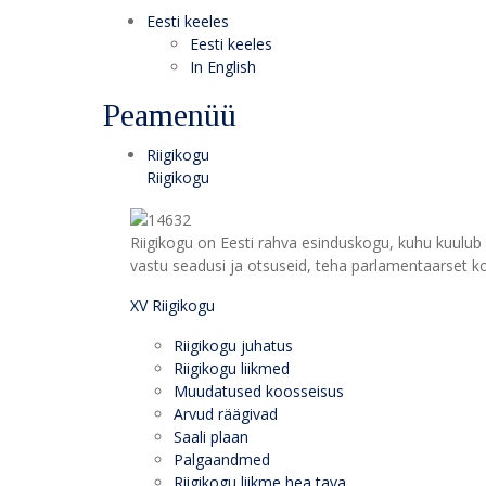
Eesti keeles
Eesti keeles
In English
Peamenüü
Riigikogu
Riigikogu
Riigikogu on Eesti rahva esinduskogu, kuhu kuulub 
vastu seadusi ja otsuseid, teha parlamentaarset kon
XV Riigikogu
Riigikogu juhatus
Riigikogu liikmed
Muudatused koosseisus
Arvud räägivad
Saali plaan
Palgaandmed
Riigikogu liikme hea tava