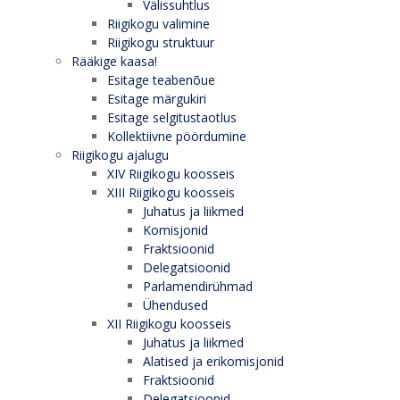
Välissuhtlus
Riigikogu valimine
Riigikogu struktuur
Rääkige kaasa!
Esitage teabenõue
Esitage märgukiri
Esitage selgitustaotlus
Kollektiivne pöördumine
Riigikogu ajalugu
XIV Riigikogu koosseis
XIII Riigikogu koosseis
Juhatus ja liikmed
Komisjonid
Fraktsioonid
Delegatsioonid
Parlamendirühmad
Ühendused
XII Riigikogu koosseis
Juhatus ja liikmed
Alatised ja erikomisjonid
Fraktsioonid
Delegatsioonid