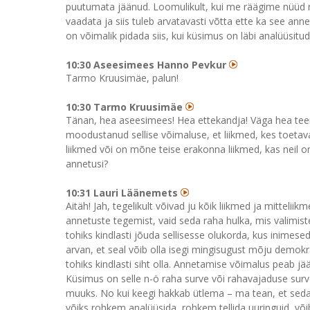
puutumata jäänud. Loomulikult, kui me räägime nüüd rah
vaadata ja siis tuleb arvatavasti võtta ette ka see an
on võimalik pidada siis, kui küsimus on läbi analüüsitud
10:30 Aseesimees Hanno Pevkur
Tarmo Kruusimäe, palun!
10:30 Tarmo Kruusimäe
Tänan, hea aseesimees! Hea ettekandja! Väga hea teema
moodustanud sellise võimaluse, et liikmed, kes toetava
liikmed või on mõne teise erakonna liikmed, kas neil on 
annetusi?
10:31 Lauri Läänemets
Aitäh! Jah, tegelikult võivad ju kõik liikmed ja mittelii
annetuste tegemist, vaid seda raha hulka, mis valimis
tohiks kindlasti jõuda sellisesse olukorda, kus inimes
arvan, et seal võib olla isegi mingisugust mõju demokra
tohiks kindlasti siht olla. Annetamise võimalus peab j
Küsimus on selle n-ö raha surve või rahavajaduse sur
muuks. No kui keegi hakkab ütlema – ma tean, et seda 
võiks rohkem analüüsida, rohkem tellida uuringuid, võ