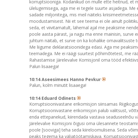
korruptsiooniga. Kodanikud on mulle ette heitnud, et
ülelugemisega, aga me ei tegele suurte asjadega. Me e
sadade miljonitega, mis meil näiteks kriisimeetmetesse
moodustamisest. Nii et see teema ei ole ainult poliitik
seda, et viivitamatult, lähemal ajal me peaksime nend
poole aasta pärast, ja nagu ma enne mainisin, surve
juhtum näitab, et surve on ka kohalike omavalitsuste tö
Me liigume deklaratsioonidega edasi. Aga me peaksime,
teemadega. Me ei räägi suurtest põhimõtetest, me rääg
Rahastamise Järelevalve Komisjonil oma tööd efektiivs
Palun lisaaega!
10:14 Aseesimees Hanno Pevkur
Palun, kolm minutit lisaaega!
10:14 Eduard Odinets
Korruptsioonivastane erikomisjon siinsamas Riigikogus v
Korruptsioonivastane erikomisjon palub valitsust, võ
enda ettepanekud, kiirendada vastava seaduseelnõu v
Järelevalve Komisjoni õigusi oma ülesannete teostami
poole [sooviga] teha seda kiireloomulisena. Seda võima
peaks tegema ka väljatöötamiskava. Korruptsioonivast