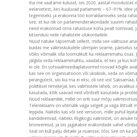
Kui me vaatame kulusid, siis 2020. aastal moodustas 
eelarvetest, kes kuuluvad parlamenti – 67–91%. Idee j
tegemiseks ja erakonna töö korraldamiseks seda raha ja
see, et kui riik on parlamendierakondade suurim rahasta
need erakonnad oma rahastuse koha pealt toimivad, ja va
kitsendusi neile rahalistele olukordadele.
Nüüd natuke täpsemalt sellest, mida see valitsuse analüü
kuidas me valimiskuludele ülempiiri seame, päriselus see
võiks võimalik olla loomulikult ka reklaamimahu osas. 
jälgida seda reklaamimahtu, vaadata, et kes ja kus koh
ei ole. Eri sotsiaalmeediaplatvormid toovad kõigile avali
kas see on organisatsioon või üksikisik, seda on võima
piirangutest, siis kui ma ei eksi, oli see vist Saksamaa,
poliitilisel nimekirjal, kes valimistele läheb, on avalik
kasutada, kõik saavad neid võrdselt kasutada ja probl
Nüüd reklaamiliik, millel on eriti suur mõju valimisotsu
Telereklaami on võimalik väga selgelt ja väga lihtsalt 
leppida. Näiteks kas või see versioon, mille puhul lepita
kandideerivad, näiteks Riigikogu valimistel, on ainuke
broneerinud, ja siis jagatakse erakondade vahel võrdselt
Seal on küll palju detaile ja nüansse, tõsi. See on ka 