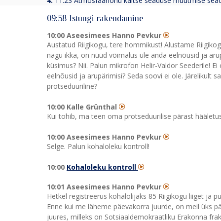
4.
11:23 Atmosfääriõhu kaitse seaduse muutmise sea
09:58 Istungi rakendamine
10:00 Aseesimees Hanno Pevkur
Austatud Riigikogu, tere hommikust! Alustame Riigikogu
nagu ikka, on nüüd võimalus üle anda eelnõusid ja arup
küsimus? Nii. Palun mikrofon Helir-Valdor Seederile! Ei 
eelnõusid ja arupärimisi? Seda soovi ei ole. Järelikult s
protseduuriline?
10:00 Kalle Grünthal
Kui tohib, ma teen oma protseduurilise pärast hääletus
10:00 Aseesimees Hanno Pevkur
Selge. Palun kohaloleku kontroll!
10:00
Kohaloleku kontroll
10:01 Aseesimees Hanno Pevkur
Hetkel registreerus kohalolijaks 85 Riigikogu liiget ja 
Enne kui me läheme päevakorra juurde, on meil üks p
juures, milleks on Sotsiaaldemokraatliku Erakonna frak