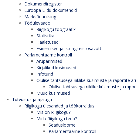
Dokumendiregister
Euroopa Liidu dokumendid
Märksõnaotsing
Tööülevaade
Riigikogu töögraafik
Statistika
Hääletused
Esinemised ja istungitest osavõtt
Parlamentaarne kontroll
Arupärimised
Kirjalikud küsimused
Infotund
Olulise tähtsusega riiklike küsimuste ja raportite ar
Olulise tähtsusega riiklike küsimuste ja rapor
Muud küsimused
Tutvustus ja ajalugu
Riigikogu ülesanded ja töökorraldus
Mis on Riigikogu?
Mida Riigikogu teeb?
Seadusloome
Parlamentaarne kontroll