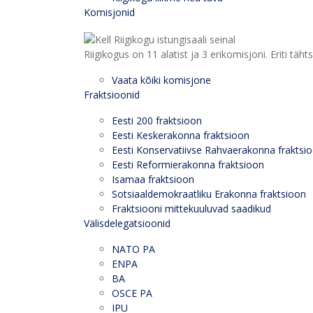
Komisjonid
Riigikogus on 11 alatist ja 3 erikomisjoni. Eriti
Vaata kõiki komisjone
Fraktsioonid
Eesti 200 fraktsioon
Eesti Keskerakonna fraktsioon
Eesti Konservatiivse Rahvaerakonna fraktsi
Eesti Reformierakonna fraktsioon
Isamaa fraktsioon
Sotsiaaldemokraatliku Erakonna fraktsioon
Fraktsiooni mittekuuluvad saadikud
Välisdelegatsioonid
NATO PA
ENPA
BA
OSCE PA
IPU