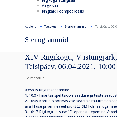
Riigikogu istungisaal
Valge saal
Ringkäik Toompea lossis
Avaleht
Tegevus
Stenogrammid
Teisipäev, 06.
Stenogrammid
XIV Riigikogu, V istungjärk,
Teisipäev, 06.04.2021, 10:00
Toimetatud
09:58 Istungi rakendamine
1.
10:07 Finantsinspektsiooni seaduse ja teiste sead
2.
10:09 Korruptsioonivastase seaduse muutmise seadus
avalikkuse piiramine) eelnõu (323 SE) kolmas lugemin
3.
10:17 Riigikogu otsuse "Ettepaneku tegemine Vabari