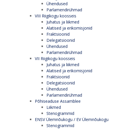
Ühendused
Parlamendirühmad
VIII Riigikogu koosseis
Juhatus ja liikmed
Alatised ja erikomisjonid
Fraktsioonid
Delegatsioonid
Ühendused
Parlamendirühmad
VII Riigikogu koosseis
Juhatus ja liikmed
Alatised ja erikomisjonid
Fraktsioonid
Delegatsioonid
Ühendused
Parlamendirühmad
Põhiseaduse Assamblee
Liikmed
Stenogrammid
ENSV Ülemnõukogu / EV Ülemnõukogu
Stenogrammid