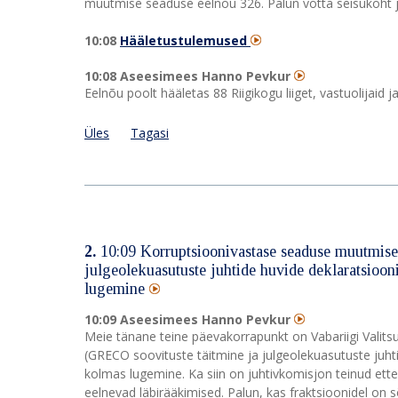
muutmise seaduse eelnõu 326. Palun võtta seisukoht 
10:08
Hääletustulemused
10:08 Aseesimees Hanno Pevkur
Eelnõu poolt hääletas 88 Riigikogu liiget, vastuolijaid
Üles
Tagasi
2.
10:09 Korruptsioonivastase seaduse muutmise
julgeolekuasutuste juhtide huvide deklaratsioo
lugemine
10:09 Aseesimees Hanno Pevkur
Meie tänane teine päevakorrapunkt on Vabariigi Valit
(GRECO soovituste täitmine ja julgeolekuasutuste juht
kolmas lugemine. Ka siin on juhtivkomisjon teinud ettep
eelnevad läbirääkimised. Palun, kas fraktsioonidel on