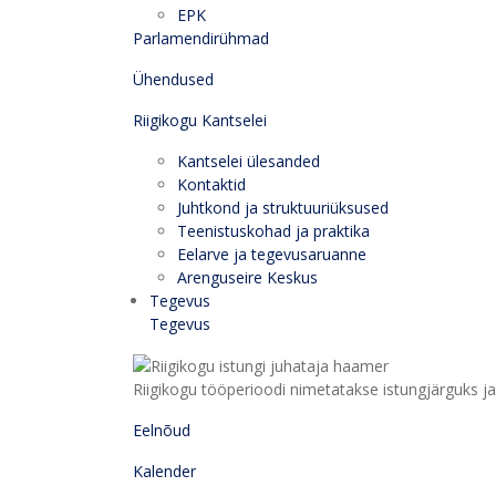
EPK
Parlamendirühmad
Ühendused
Riigikogu Kantselei
Kantselei ülesanded
Kontaktid
Juhtkond ja struktuuriüksused
Teenistuskohad ja praktika
Eelarve ja tegevusaruanne
Arenguseire Keskus
Tegevus
Tegevus
Riigikogu tööperioodi nimetatakse istungjärguks ja 
Eelnõud
Kalender