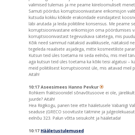
valimised tulemas ja me peame kiireloomuliselt mene
Samuti pöördus korruptsioonivastane erikomisjon valit
kutsuda kokku kõikide erakondade esindajatest koosnev 
läbi arutada ja leida poliitiline konsensus. Me peame 
korruptsioonivastane erikomisjon oma pöördumises val
korruptsioonivastast tegevuskava sätetega, mis puud
Kõik need sammud näitaksid avalikkusele, näitaksid neil
tegeleda reaalsete asjadega, mitte kosmeetiliste paran
Kutsun teid üles toetama nii seda eelnõu, mis meil tä
aga kutsun teid üles toetama ka kõiki teisi algatusi – ka
meid poliitilisest korruptsioonist üle, mis aitavad meil
Aitäh!
10:17 Aseesimees Hanno Pevkur
Rohkem fraktsioonidel sõnavõtusoove ei ole, järeliku
juurde? Aitäh!
Hea Riigikogu, panen teie ette hääletusele Vabariigi 
seaduse (GRECO soovituste täitmine ja julgeolekuasutu
eelnõu 323. Palun võtta seisukoht ja hääletada!
10:17
Hääletustulemused