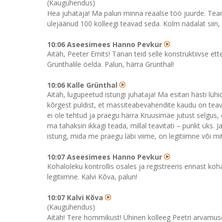
(Kaugühendus)
Hea juhataja! Ma palun minna reaalse töö juurde. Tean 
ülejäänud 100 kolleegi teavad seda. Kolm nädalat siin,
10:06 Aseesimees Hanno Pevkur
Aitäh, Peeter Ernits! Tänan teid selle konstruktiivse et
Grünthalile öelda. Palun, härra Grünthal!
10:06 Kalle Grünthal
Aitäh, lugupeetud istungi juhataja! Ma esitan hästi lühid
kõrgest puldist, et massiteabevahendite kaudu on teav
ei ole tehtud ja praegu härra Kruusimäe jutust selgus, 
ma tahaksin ikkagi teada, millal teavitati – punkt üks. J
istung, mida me praegu läbi viime, on legitiimne või mi
10:07 Aseesimees Hanno Pevkur
Kohaloleku kontrollis osales ja registreeris ennast kohalo
legitiimne. Kalvi Kõva, palun!
10:07 Kalvi Kõva
(Kaugühendus)
Aitäh! Tere hommikust! Ühinen kolleeg Peetri arvamuseg