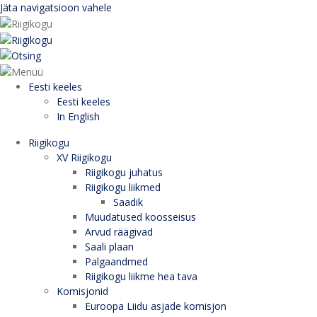
Jäta navigatsioon vahele
Eesti keeles
Eesti keeles
In English
Riigikogu
XV Riigikogu
Riigikogu juhatus
Riigikogu liikmed
Saadik
Muudatused koosseisus
Arvud räägivad
Saali plaan
Palgaandmed
Riigikogu liikme hea tava
Komisjonid
Euroopa Liidu asjade komisjon