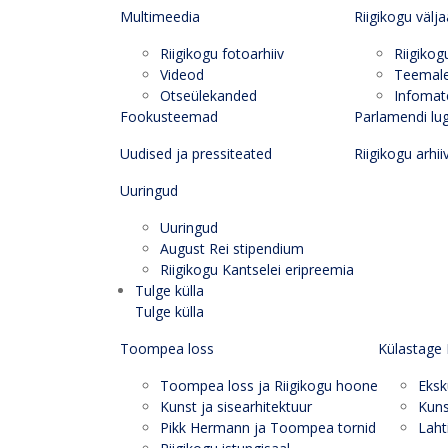
Multimeedia
Riigikogu välj
Riigikogu fotoarhiiv
Riigikog
Videod
Teemal
Otseülekanded
Infomate
Fookusteemad
Parlamendi lu
Uudised ja pressiteated
Riigikogu arhii
Uuringud
Uuringud
August Rei stipendium
Riigikogu Kantselei eripreemia
Tulge külla
Tulge külla
Toompea loss
Külastage 
Toompea loss ja Riigikogu hoone
Eksk
Kunst ja sisearhitektuur
Kuns
Pikk Hermann ja Toompea tornid
Laht