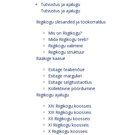
Tutvustus ja ajalugu
Tutvustus ja ajalugu
Riigikogu ülesanded ja töökorraldus
Mis on Riigikogu?
Mida Riigikogu teeb?
Riigikogu valimine
Riigikogu struktuur
Rääkige kaasa!
Esitage teabenõue
Esitage märgukiri
Esitage selgitustaotlus
Kollektiivne pöördumine
Riigikogu ajalugu
XIV Riigikogu koosseis
XIII Riigikogu koosseis
XII Riigikogu koosseis
XI Riigikogu koosseis
X Riigikogu koosseis