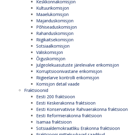
Keskkonnakomisjon
Kultuurikomisjon
Maaelukomisjon
Majanduskomisjon
Põhiseaduskomisjon
Rahanduskomisjon
Riigikaitsekomisjon
Sotsiaalkomisjon
Väliskomisjon
Õiguskomisjon
Julgeolekuasutuste järelevalve erikomisjon
Korruptsioonivastane erikomisjon
Riigieelarve kontrolli erikomisjon
Komisjon detail vaade
Fraktsioonid
Eesti 200 fraktsioon
Eesti Keskerakonna fraktsioon
Eesti Konservatiivse Rahvaerakonna fraktsioon
Eesti Reformierakonna fraktsioon
Isamaa fraktsioon
Sotsiaaldemokraatliku Erakonna fraktsioon
Fraktsiooni mittekuuluvad saadikud