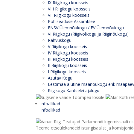
IX Riigikogu koosseis
VIII Riigikogu koosseis
VII Riigikogu koosseis
Põhiseaduse Assamblee
ENSV Ülemnõukogu / EV Ülemnõukogu
VI Riigikogu (Riigivolikogu ja Riiginõukogu)
Rahvuskogu
V Riigikogu koosseis
IV Riigikogu koosseis
III Riigikogu koosseis
II Riigikogu koosseis
I Riigikogu koosseis
Asutav Kogu
Eestimaa ajutine maanõukogu ehk maapäe
Riigikogu Kantselei ajalugu
Infoallikad
Infoallikad
Teeme otseülekandeid istungisaalist ja komisjonide 