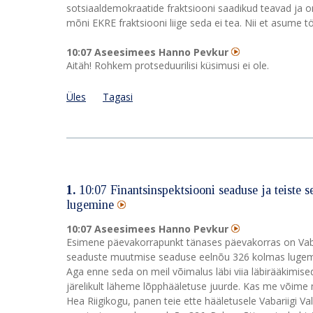
sotsiaaldemokraatide fraktsiooni saadikud teavad ja on
mõni EKRE fraktsiooni liige seda ei tea. Nii et asume tö
10:07 Aseesimees Hanno Pevkur
Aitäh! Rohkem protseduurilisi küsimusi ei ole.
Üles
Tagasi
1.
10:07 Finantsinspektsiooni seaduse ja teiste
lugemine
10:07 Aseesimees Hanno Pevkur
Esimene päevakorrapunkt tänases päevakorras on Vabari
seaduste muutmise seaduse eelnõu 326 kolmas lugemine
Aga enne seda on meil võimalus läbi viia läbirääkimise
järelikult läheme lõpphääletuse juurde. Kas me võime
Hea Riigikogu, panen teie ette hääletusele Vabariigi Va