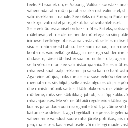
teele. Ettepanek on, et Vabariigi Valitsus koostaks anal
vähendada raha mõju ja raha raiskamist valimistel, sh m
valimisreklaami mahule. See oleks nii Euroopa Parlamen
volikogu valimistel ja tegelikult ka rahvahääletustel.
Selle eelnõu esitamisel on kaks mõtet. Esiteks, sotsia
mäletavad, et me oleme nende mõtetega ka siin puldis 
inimesed eelkõige otsustama vastavalt sellele, milli
sisu ei määra need tohutud reklaamimahud, mida me enn
kohtame, vaid eelkõige ikkagi inimestega suhtlemine ja
ühtlasem, täiesti ühtlast ei saa loomulikult olla, ag
seda võrdsem on see valimiskampaania. Selles mõttes,
raha eest saab palju reklaami ja saab ka n-ö hääli osta.
Aga teine põhjus, miks me selle otsuse eelnõu oleme 
meenutame, siis hiljuti, selle aasta alguses oli jälle 
ühe ministri nõunik sattusid kõik olukorda, mis väideta
mõtleme, miks see kõik ikkagi juhtub, siis lõppkokkuv
rahavajaduses. Me võime ühtpidi reguleerida kõiksugu
kuidas parandada uurimisorganite tööd, ja võime võtta 
käitumiskoodekseid, aga tegelikult me peaks tegelema 
vähendame vajadust suure raha järele poliitikas, siis 
pea, ma ei tea, kas ahvatlusele või millelegi muule vast