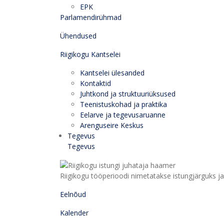
EPK
Parlamendirühmad
Ühendused
Riigikogu Kantselei
Kantselei ülesanded
Kontaktid
Juhtkond ja struktuuriüksused
Teenistuskohad ja praktika
Eelarve ja tegevusaruanne
Arenguseire Keskus
Tegevus
Tegevus
Riigikogu tööperioodi nimetatakse istungjärguks ja 
Eelnõud
Kalender