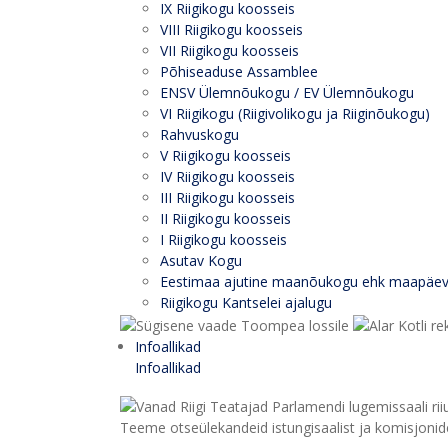
IX Riigikogu koosseis
VIII Riigikogu koosseis
VII Riigikogu koosseis
Põhiseaduse Assamblee
ENSV Ülemnõukogu / EV Ülemnõukogu
VI Riigikogu (Riigivolikogu ja Riiginõukogu)
Rahvuskogu
V Riigikogu koosseis
IV Riigikogu koosseis
III Riigikogu koosseis
II Riigikogu koosseis
I Riigikogu koosseis
Asutav Kogu
Eestimaa ajutine maanõukogu ehk maapäe
Riigikogu Kantselei ajalugu
Infoallikad
Infoallikad
Teeme otseülekandeid istungisaalist ja komisjonide 