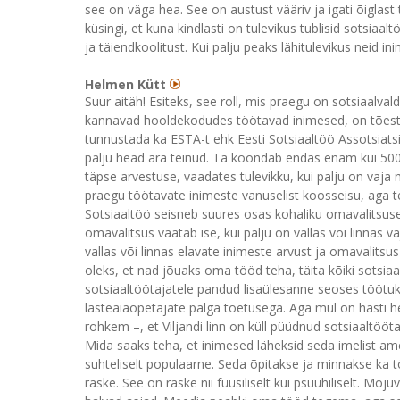
see on väga hea. See on austust vääriv ja igati õiglast
küsingi, et kuna kindlasti on tulevikus tublisid sotsiaal
ja täiendkoolitust. Kui palju peaks lähitulevikus neid
Helmen Kütt
Suur aitäh! Esiteks, see roll, mis praegu on sotsiaalva
kannavad hooldekodudes töötavad inimesed, on tõesti
tunnustada ka ESTA-t ehk Eesti Sotsiaaltöö Assotsiatsio
palju head ära teinud. Ta koondab endas enam kui 500 s
täpse arvestuse, vaadates tulevikku, kui palju on vaja m
praegu töötavate inimeste vanuselist koosseisu, aga tei
Sotsiaaltöö seisneb suures osas kohaliku omavalitsuse
omavalitsus vaatab ise, kui palju on vallas või linnas 
vallas või linnas elavate inimeste arvust ja omavalitsus 
oleks, et nad jõuaks oma tööd teha, täita kõiki sotsiaa
sotsiaaltöötajatele pandud lisaülesanne seoses töötuk
lasteaiaõpetajate palga toetusega. Aga mul on hästi hea
rohkem –, et Viljandi linn on küll püüdnud sotsiaaltöö
Mida saaks teha, et inimesed läheksid seda imelist am
suhteliselt populaarne. Seda õpitakse ja minnakse ka tö
raske. See on raske nii füüsiliselt kui psüühiliselt. Mõ