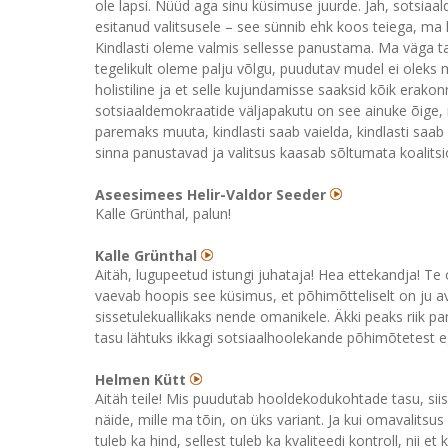
ole lapsi. Nüüd aga sinu küsimuse juurde. Jah, sotsia
esitanud valitsusele – see sünnib ehk koos teiega, m
Kindlasti oleme valmis sellesse panustama. Ma väga ta
tegelikult oleme palju võlgu, puudutav mudel ei oleks
holistiline ja et selle kujundamisse saaksid kõik era
sotsiaaldemokraatide väljapakutu on see ainuke õige, 
paremaks muuta, kindlasti saab vaielda, kindlasti saab
sinna panustavad ja valitsus kaasab sõltumata koalitsi
Aseesimees Helir-Valdor Seeder
Kalle Grünthal, palun!
Kalle Grünthal
Aitäh, lugupeetud istungi juhataja! Hea ettekandja! Te
vaevab hoopis see küsimus, et põhimõtteliselt on ju a
sissetulekuallikaks nende omanikele. Äkki peaks riik 
tasu lähtuks ikkagi sotsiaalhoolekande põhimõtetest e
Helmen Kütt
Aitäh teile! Mis puudutab hooldekodukohtade tasu, si
näide, mille ma tõin, on üks variant. Ja kui omavalitsus 
tuleb ka hind, sellest tuleb ka kvaliteedi kontroll, nii