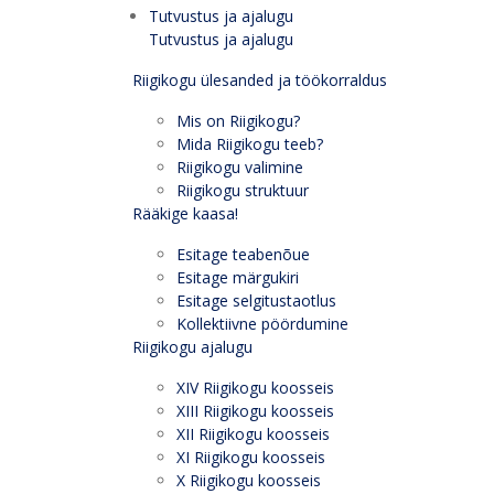
Tutvustus ja ajalugu
Tutvustus ja ajalugu
Riigikogu ülesanded ja töökorraldus
Mis on Riigikogu?
Mida Riigikogu teeb?
Riigikogu valimine
Riigikogu struktuur
Rääkige kaasa!
Esitage teabenõue
Esitage märgukiri
Esitage selgitustaotlus
Kollektiivne pöördumine
Riigikogu ajalugu
XIV Riigikogu koosseis
XIII Riigikogu koosseis
XII Riigikogu koosseis
XI Riigikogu koosseis
X Riigikogu koosseis