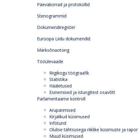
Päevakorrad ja protokollid
Stenogrammid
Dokumendiregister
Euroopa Liidu dokumendid
Märksõnaotsing
Tööülevaade
Riigikogu töögraafik
Statistika
Hääletused
Esinemised ja istungitest osavõtt
Parlamentaarne kontroll
Arupärimised
Kirjalikud küsimused
Infotund
Olulise tähtsusega riiklike küsimuste ja rapor
Muud küsimused