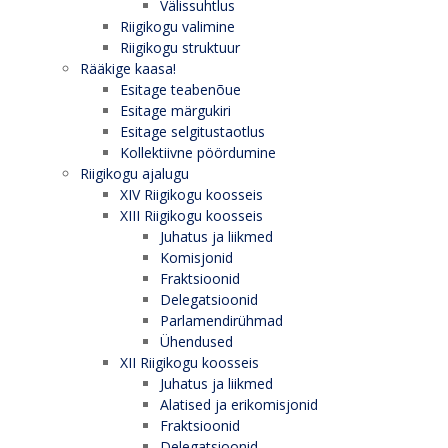
Välissuhtlus
Riigikogu valimine
Riigikogu struktuur
Rääkige kaasa!
Esitage teabenõue
Esitage märgukiri
Esitage selgitustaotlus
Kollektiivne pöördumine
Riigikogu ajalugu
XIV Riigikogu koosseis
XIII Riigikogu koosseis
Juhatus ja liikmed
Komisjonid
Fraktsioonid
Delegatsioonid
Parlamendirühmad
Ühendused
XII Riigikogu koosseis
Juhatus ja liikmed
Alatised ja erikomisjonid
Fraktsioonid
Delegatsioonid