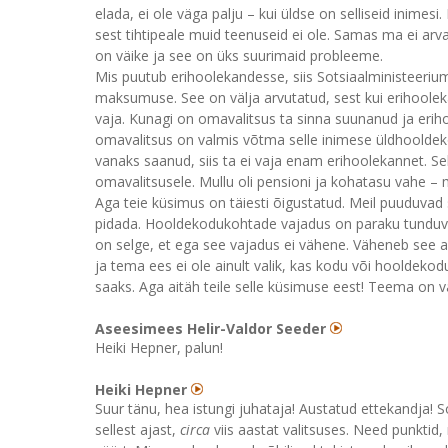
elada, ei ole väga palju – kui üldse on selliseid inim
sest tihtipeale muid teenuseid ei ole. Samas ma ei arv
on väike ja see on üks suurimaid probleeme.
Mis puutub erihoolekandesse, siis Sotsiaalministeer
maksumuse. See on välja arvutatud, sest kui erihoolek
vaja. Kunagi on omavalitsus ta sinna suunanud ja erih
omavalitsus on valmis võtma selle inimese üldhooldek
vanaks saanud, siis ta ei vaja enam erihoolekannet. Sel
omavalitsusele. Mullu oli pensioni ja kohatasu vahe – 
Aga teie küsimus on täiesti õigustatud. Meil puuduva
pidada. Hooldekodukohtade vajadus on paraku tunduval
on selge, et ega see vajadus ei vähene. Väheneb see ai
ja tema ees ei ole ainult valik, kas kodu või hooldek
saaks. Aga aitäh teile selle küsimuse eest! Teema on 
Aseesimees Helir-Valdor Seeder
Heiki Hepner, palun!
Heiki Hepner
Suur tänu, hea istungi juhataja! Austatud ettekandja!
sellest ajast,
circa
viis aastat valitsuses. Need punktid,