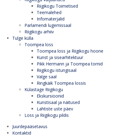
Riigikogu Toimetised
Teemalehed
Infomaterjalid
Parlamendi lugemissaal
Riigikogu arhiiv
Tulge külla
Toompea loss
Toompea loss ja Riigikogu hoone
Kunst ja sisearhitektuur
Pikk Hermann ja Toompea tornid
Riigikogu istungisaal
Valge saal
Ringkäik Toompea lossis
Külastage Riigikogu
Ekskursioonid
Kunstisaal ja näitused
Lahtiste uste päev
Loss ja Riigikogu pildis
Juurdepääsetavus
Kontaktid