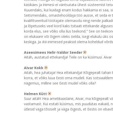
käsikäes ja inimesi ei väntsutata ühest süsteemist teis
Kuuendaks, kui kuidagi enam kodus hakkama ei saa, si
Seitsmendaks, omastehooldaja töö ausse, et seda ei teh
kvalifitseeritud töötajate olemasolu ning nende palkad
Ja lõpetuseks veel kord kaks tsitaati ettekande alguses
korda elus, see võiks olla ilus teekond." See on teeko
on elukaare või õigem oleks öelda, isegi elukulu üks osa
keskiga. Ja
ikä
-inimesed peaksid olema koheldud võrdselt
Aseesimees Helir-Valdor Seeder
Aitäh, austatud ettekandja! Teile on ka küsimusi. Aivar
Aivar Kokk
Aitäh, hea juhataja! Hea ettekandja! Kõigepealt tahan
korra, et võiks luua Eesti oma mudeli. Kas sotsiaalde
nägemus, milline see Eesti mudel võiks olla?
Helmen Kütt
Suur aitäh! Hea ametikaaslane, Aivar, ma kõigepealt v
vastamast. Kui esitati küsimus, mis puudutas eakaid, n
ütlesid väga tõsiselt ja väga õigesti, et Eestis on ebav