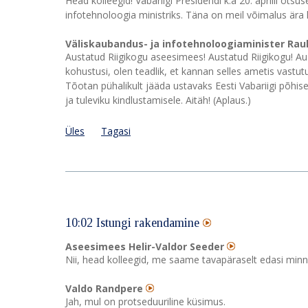
Head kolleegid! Vabariigi Presidendi k.a 20. aprilli ot
infotehnoloogia ministriks. Täna on meil võimalus ära 
Väliskaubandus- ja infotehnoloogiaminister Rau
Austatud Riigikogu aseesimees! Austatud Riigikogu! Aus
kohustusi, olen teadlik, et kannan selles ametis vastu
Tõotan pühalikult jääda ustavaks Eesti Vabariigi põhi
ja tuleviku kindlustamisele. Aitäh! (Aplaus.)
Üles
Tagasi
10:02 Istungi rakendamine
Aseesimees Helir-Valdor Seeder
Nii, head kolleegid, me saame tavapäraselt edasi minn
Valdo Randpere
Jah, mul on protseduuriline küsimus.