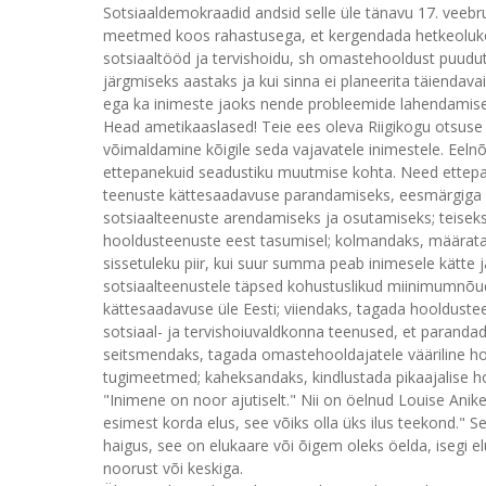
Sotsiaaldemokraadid andsid selle üle tänavu 17. veebru
meetmed koos rahastusega, et kergendada hetkeoluko
sotsiaaltööd ja tervishoidu, sh omastehooldust puudut
järgmiseks aastaks ja kui sinna ei planeerita täiendava
ega ka inimeste jaoks nende probleemide lahendamise
Head ametikaaslased! Teie ees oleva Riigikogu otsus
võimaldamine kõigile seda vajavatele inimestele. Eeln
ettepanekuid seadustiku muutmise kohta. Need ettepan
teenuste kättesaadavuse parandamiseks, eesmärgiga e
sotsiaalteenuste arendamiseks ja osutamiseks; teise
hooldusteenuste eest tasumisel; kolmandaks, määrata 
sissetuleku piir, kui suur summa peab inimesele kätte
sotsiaalteenustele täpsed kohustuslikud miinimumnõ
kättesaadavuse üle Eesti; viiendaks, tagada hooldustee
sotsiaal- ja tervishoiuvaldkonna teenused, et paranda
seitsmendaks, tagada omastehooldajatele vääriline ho
tugimeetmed; kaheksandaks, kindlustada pikaajalise ho
"Inimene on noor ajutiselt." Nii on öelnud Louise Anike
esimest korda elus, see võiks olla üks ilus teekond." 
haigus, see on elukaare või õigem oleks öelda, isegi elu
noorust või keskiga.