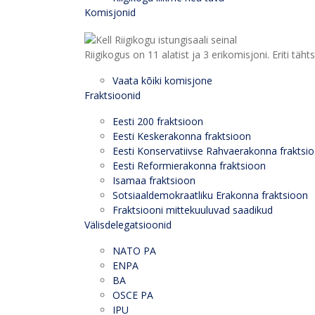
Komisjonid
Riigikogus on 11 alatist ja 3 erikomisjoni. Eriti
Vaata kõiki komisjone
Fraktsioonid
Eesti 200 fraktsioon
Eesti Keskerakonna fraktsioon
Eesti Konservatiivse Rahvaerakonna fraktsi
Eesti Reformierakonna fraktsioon
Isamaa fraktsioon
Sotsiaaldemokraatliku Erakonna fraktsioon
Fraktsiooni mittekuuluvad saadikud
Välisdelegatsioonid
NATO PA
ENPA
BA
OSCE PA
IPU