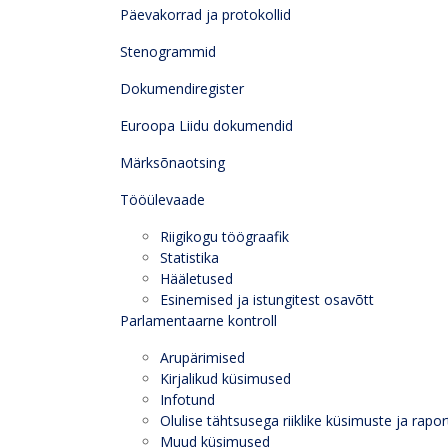
Päevakorrad ja protokollid
Stenogrammid
Dokumendiregister
Euroopa Liidu dokumendid
Märksõnaotsing
Tööülevaade
Riigikogu töögraafik
Statistika
Hääletused
Esinemised ja istungitest osavõtt
Parlamentaarne kontroll
Arupärimised
Kirjalikud küsimused
Infotund
Olulise tähtsusega riiklike küsimuste ja rapor
Muud küsimused