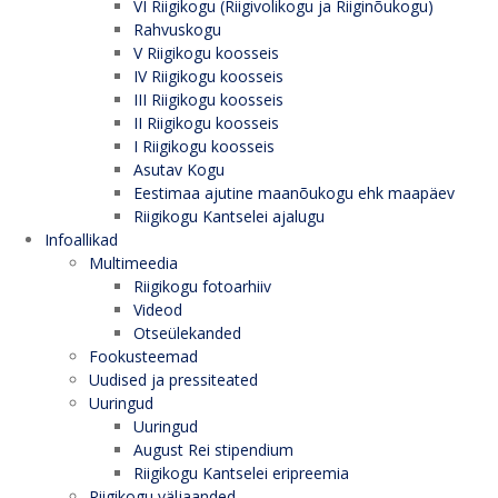
VI Riigikogu (Riigivolikogu ja Riiginõukogu)
Rahvuskogu
V Riigikogu koosseis
IV Riigikogu koosseis
III Riigikogu koosseis
II Riigikogu koosseis
I Riigikogu koosseis
Asutav Kogu
Eestimaa ajutine maanõukogu ehk maapäev
Riigikogu Kantselei ajalugu
Infoallikad
Multimeedia
Riigikogu fotoarhiiv
Videod
Otseülekanded
Fookusteemad
Uudised ja pressiteated
Uuringud
Uuringud
August Rei stipendium
Riigikogu Kantselei eripreemia
Riigikogu väljaanded