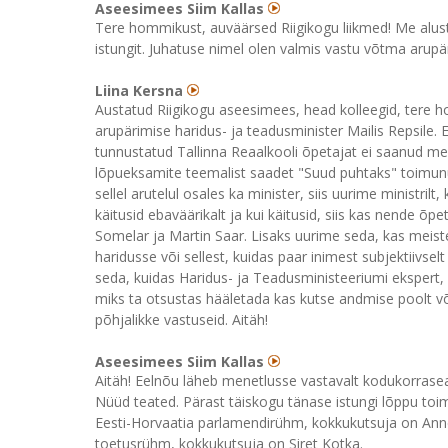
Aseesimees Siim Kallas
Tere hommikust, auväärsed Riigikogu liikmed! Me alust
istungit. Juhatuse nimel olen valmis vastu võtma arupär
Liina Kersna
Austatud Riigikogu aseesimees, head kolleegid, tere h
arupärimise haridus- ja teadusminister Mailis Repsile. 
tunnustatud Tallinna Reaalkooli õpetajat ei saanud mei
lõpueksamite teemalist saadet "Suud puhtaks" toimunud
sellel arutelul osales ka minister, siis uurime ministril
käitusid ebaväärikalt ja kui käitusid, siis kas nende õ
Somelar ja Martin Saar. Lisaks uurime seda, kas meis
haridusse või sellest, kuidas paar inimest subjektiivse
seda, kuidas Haridus- ja Teadusministeeriumi ekspert, 
miks ta otsustas hääletada kas kutse andmise poolt või 
põhjalikke vastuseid. Aitäh!
Aseesimees Siim Kallas
Aitäh! Eelnõu läheb menetlusse vastavalt kodukorrasea
Nüüd teated. Pärast täiskogu tänase istungi lõppu toim
Eesti-Horvaatia parlamendirühm, kokkukutsuja on Anneli
toetusrühm, kokkukutsuja on Siret Kotka.