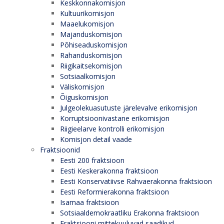
Keskkonnakomisjon
Kultuurikomisjon
Maaelukomisjon
Majanduskomisjon
Põhiseaduskomisjon
Rahanduskomisjon
Riigikaitsekomisjon
Sotsiaalkomisjon
Väliskomisjon
Õiguskomisjon
Julgeolekuasutuste järelevalve erikomisjon
Korruptsioonivastane erikomisjon
Riigieelarve kontrolli erikomisjon
Komisjon detail vaade
Fraktsioonid
Eesti 200 fraktsioon
Eesti Keskerakonna fraktsioon
Eesti Konservatiivse Rahvaerakonna fraktsioon
Eesti Reformierakonna fraktsioon
Isamaa fraktsioon
Sotsiaaldemokraatliku Erakonna fraktsioon
Fraktsiooni mittekuuluvad saadikud