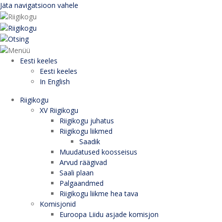
Jäta navigatsioon vahele
Eesti keeles
Eesti keeles
In English
Riigikogu
XV Riigikogu
Riigikogu juhatus
Riigikogu liikmed
Saadik
Muudatused koosseisus
Arvud räägivad
Saali plaan
Palgaandmed
Riigikogu liikme hea tava
Komisjonid
Euroopa Liidu asjade komisjon