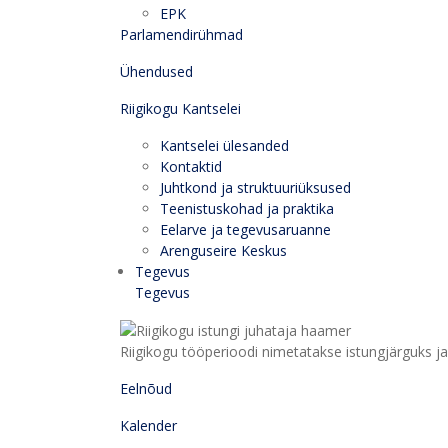
EPK
Parlamendirühmad
Ühendused
Riigikogu Kantselei
Kantselei ülesanded
Kontaktid
Juhtkond ja struktuuriüksused
Teenistuskohad ja praktika
Eelarve ja tegevusaruanne
Arenguseire Keskus
Tegevus
Tegevus
Riigikogu tööperioodi nimetatakse istungjärguks ja 
Eelnõud
Kalender