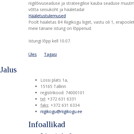
riigilõivuseaduse ja strateegilise kauba seaduse muutmi
võtta seisukoht ja hääletada!
Hääletustulemused
Poolt hääletas 84 Riigikogu liiget, vastu oli 1, erapool
meie tänane istung on lõppenud.
Istungi lõpp kell 10.07.
Üles
Tagasi
Jalus
Lossi plats 1a
,
15165
Tallinn
registrikood: 74000101
tel
:
+372 631 6331
faks
:
+372 631 6334
riigikogu@riigikogu.ee
Infoallikad