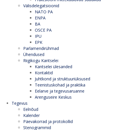
Välisdelegatsioonid
NATO PA
ENPA
BA
OSCE PA
IPU
EPK
Parlamendirühmad
Ühendused
Riigikogu Kantselei
Kantselei ülesanded
Kontaktid
Juhtkond ja struktuuriüksused
Teenistuskohad ja praktika
Eelarve ja tegevusaruanne
Arenguseire Keskus
Tegevus
Eelnõud
Kalender
Päevakorrad ja protokollid
Stenogrammid