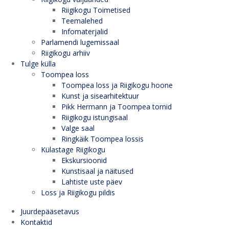
Riigikogu Toimetised
Teemalehed
Infomaterjalid
Parlamendi lugemissaal
Riigikogu arhiiv
Tulge külla
Toompea loss
Toompea loss ja Riigikogu hoone
Kunst ja sisearhitektuur
Pikk Hermann ja Toompea tornid
Riigikogu istungisaal
Valge saal
Ringkäik Toompea lossis
Külastage Riigikogu
Ekskursioonid
Kunstisaal ja näitused
Lahtiste uste päev
Loss ja Riigikogu pildis
Juurdepääsetavus
Kontaktid