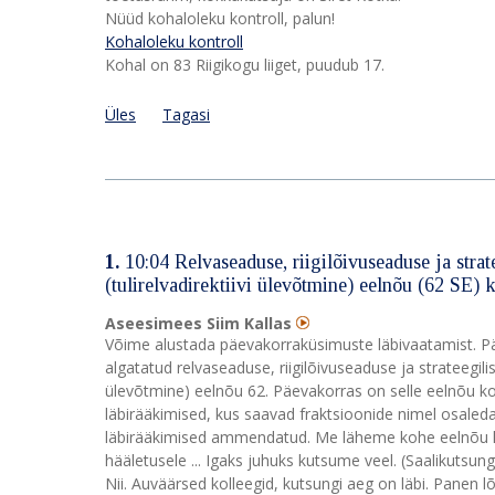
Nüüd kohaloleku kontroll, palun!
Kohaloleku kontroll
Kohal on 83 Riigikogu liiget, puudub 17.
Üles
Tagasi
1.
10:04 Relvaseaduse, riigilõivuseaduse ja stra
(tulirelvadirektiivi ülevõtmine) eelnõu (62 SE
Aseesimees Siim Kallas
Võime alustada päevakorraküsimuste läbivaatamist. Pä
algatatud relvaseaduse, riigilõivuseaduse ja strateegil
ülevõtmine) eelnõu 62. Päevakorras on selle eelnõu k
läbirääkimised, kus saavad fraktsioonide nimel osaleda
läbirääkimised ammendatud. Me läheme kohe eelnõu l
hääletusele ... Igaks juhuks kutsume veel. (Saalikutsung
Nii. Auväärsed kolleegid, kutsungi aeg on läbi. Panen l