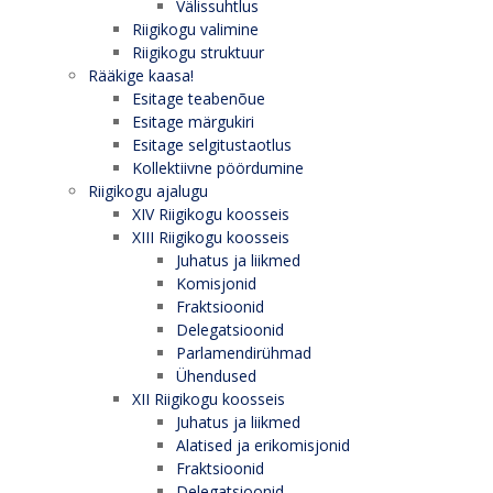
Välissuhtlus
Riigikogu valimine
Riigikogu struktuur
Rääkige kaasa!
Esitage teabenõue
Esitage märgukiri
Esitage selgitustaotlus
Kollektiivne pöördumine
Riigikogu ajalugu
XIV Riigikogu koosseis
XIII Riigikogu koosseis
Juhatus ja liikmed
Komisjonid
Fraktsioonid
Delegatsioonid
Parlamendirühmad
Ühendused
XII Riigikogu koosseis
Juhatus ja liikmed
Alatised ja erikomisjonid
Fraktsioonid
Delegatsioonid