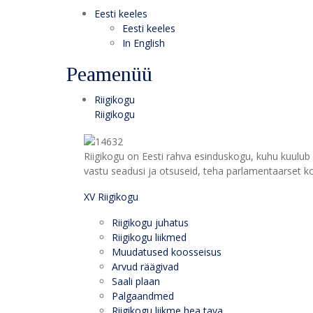
Eesti keeles
Eesti keeles
In English
Peamenüü
Riigikogu
Riigikogu
Riigikogu on Eesti rahva esinduskogu, kuhu kuulub 
vastu seadusi ja otsuseid, teha parlamentaarset kon
XV Riigikogu
Riigikogu juhatus
Riigikogu liikmed
Muudatused koosseisus
Arvud räägivad
Saali plaan
Palgaandmed
Riigikogu liikme hea tava