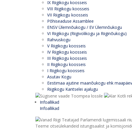
IX Riigikogu koosseis
VIII Riigikogu koosseis
VII Riigikogu koosseis
Põhiseaduse Assamblee
ENSV Ülemnõukogu / EV Ülemnõukogu
VI Riigikogu (Riigivolikogu ja Riiginõukogu)
Rahvuskogu
V Riigikogu koosseis
IV Riigikogu koosseis
III Riigikogu koosseis
II Riigikogu koosseis
I Riigikogu koosseis
Asutav Kogu
Eestimaa ajutine maanõukogu ehk maapäe
Riigikogu Kantselei ajalugu
Infoallikad
Infoallikad
Teeme otseülekandeid istungisaalist ja komisjonide 