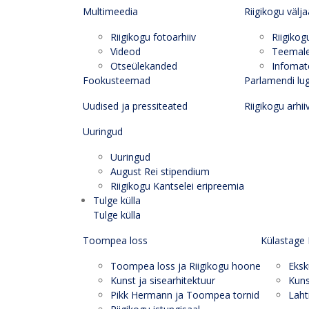
Multimeedia
Riigikogu välj
Riigikogu fotoarhiiv
Riigikog
Videod
Teemal
Otseülekanded
Infomate
Fookusteemad
Parlamendi lu
Uudised ja pressiteated
Riigikogu arhii
Uuringud
Uuringud
August Rei stipendium
Riigikogu Kantselei eripreemia
Tulge külla
Tulge külla
Toompea loss
Külastage 
Toompea loss ja Riigikogu hoone
Eksk
Kunst ja sisearhitektuur
Kuns
Pikk Hermann ja Toompea tornid
Laht