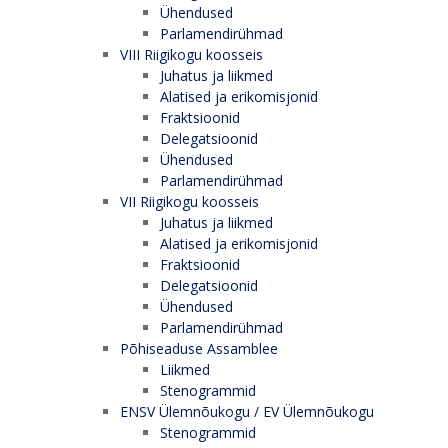
Ühendused
Parlamendirühmad
VIII Riigikogu koosseis
Juhatus ja liikmed
Alatised ja erikomisjonid
Fraktsioonid
Delegatsioonid
Ühendused
Parlamendirühmad
VII Riigikogu koosseis
Juhatus ja liikmed
Alatised ja erikomisjonid
Fraktsioonid
Delegatsioonid
Ühendused
Parlamendirühmad
Põhiseaduse Assamblee
Liikmed
Stenogrammid
ENSV Ülemnõukogu / EV Ülemnõukogu
Stenogrammid