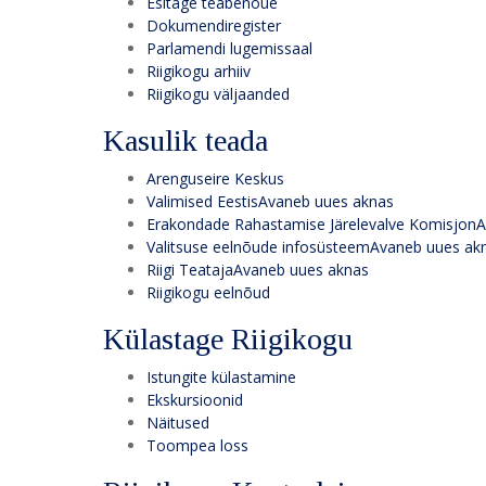
Esitage teabenõue
Dokumendiregister
Parlamendi lugemissaal
Riigikogu arhiiv
Riigikogu väljaanded
Kasulik teada
Arenguseire Keskus
Valimised Eestis
Avaneb uues aknas
Erakondade Rahastamise Järelevalve Komisjon
A
Valitsuse eelnõude infosüsteem
Avaneb uues ak
Riigi Teataja
Avaneb uues aknas
Riigikogu eelnõud
Külastage Riigikogu
Istungite külastamine
Ekskursioonid
Näitused
Toompea loss