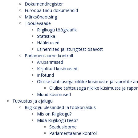
Dokumendiregister
Euroopa Liidu dokumendid
Märksõnaotsing
Tööülevaade
Riigikogu töögraafik
Statistika
Hääletused
Esinemised ja istungitest osavõtt
Parlamentaarne kontroll
Arupärimised
Kirjalikud küsimused
Infotund
Olulise tähtsusega riiklike küsimuste ja raportite ar
Olulise tähtsusega riiklike küsimuste ja rapor
Muud küsimused
Tutvustus ja ajalugu
Riigikogu ülesanded ja töökorraldus
Mis on Riigikogu?
Mida Riigikogu teeb?
Seadusloome
Parlamentaarne kontroll