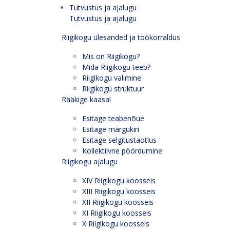
Tutvustus ja ajalugu
Tutvustus ja ajalugu
Riigikogu ülesanded ja töökorraldus
Mis on Riigikogu?
Mida Riigikogu teeb?
Riigikogu valimine
Riigikogu struktuur
Rääkige kaasa!
Esitage teabenõue
Esitage märgukiri
Esitage selgitustaotlus
Kollektiivne pöördumine
Riigikogu ajalugu
XIV Riigikogu koosseis
XIII Riigikogu koosseis
XII Riigikogu koosseis
XI Riigikogu koosseis
X Riigikogu koosseis