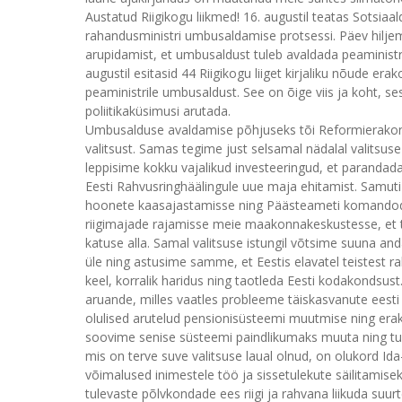
Austatud Riigikogu liikmed! 16. augustil teatas Sotsiaa
rahandusministri umbusaldamise protsessi. Päev hiljem 
arupidamist, et umbusaldust tuleb avaldada peaministril
augustil esitasid 44 Riigikogu liiget kirjaliku nõude er
peaministrile umbusaldust. See on õige viis ja koht, ses
poliitikaküsimusi arutada.
Umbusalduse avaldamise põhjuseks tõi Reformierakonna 
valitsust. Samas tegime just selsamal nädalal valitsuse
leppisime kokku vajalikud investeeringud, et parandad
Eesti Rahvusringhäälingule uue maja ehitamist. Samuti 
hoonete kaasajastamisse ning Päästeameti komandod
riigimajade rajamisse meie maakonnakeskustesse, et 
katuse alla. Samal valitsuse istungil võtsime suuna a
üle ning astusime samme, et Eestis elavatel teistest 
keel, korralik haridus ning taotleda Eesti kodakondsust
aruande, milles vaatles probleeme täiskasvanute eesti
olulised arutelud pensionisüsteemi muutmise ning erak
soovime senise süsteemi paindlikumaks muuta ning tuu
mis on terve suve valitsuse laual olnud, on olukord I
võimalused inimestele töö ja sissetulekute säilitamise
tulevaste põlvkondade ees riigi ja rahvana liikuda s