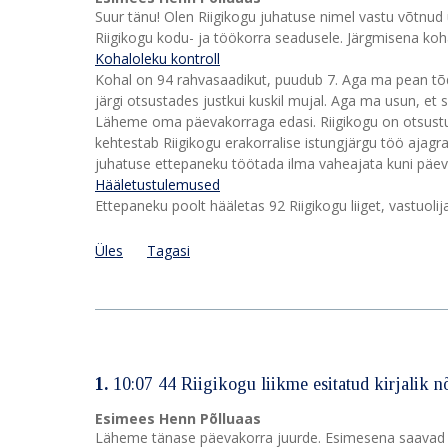
Suur tänu! Olen Riigikogu juhatuse nimel vastu võtnud
Riigikogu kodu- ja töökorra seadusele. Järgmisena koha
Kohaloleku kontroll
Kohal on 94 rahvasaadikut, puudub 7. Aga ma pean tõd
järgi otsustades justkui kuskil mujal. Aga ma usun, e
Läheme oma päevakorraga edasi. Riigikogu on otsustus
kehtestab Riigikogu erakorralise istungjärgu töö ajag
juhatuse ettepaneku töötada ilma vaheajata kuni pä
Hääletustulemused
Ettepaneku poolt hääletas 92 Riigikogu liiget, vastuolija
Üles
Tagasi
1.
10:07 44 Riigikogu liikme esitatud kirjalik 
Esimees Henn Põlluaas
Läheme tänase päevakorra juurde. Esimesena saavad