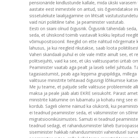
pensionäride kindlustunde kallale, mida ükski varasem v
aastate eest inimestele on antud, siis õgvendatakse inim
sissetulekute laialijagamine on lihtsalt vastutustunde
vaid nüri poliitiline tahe. Ja peaminister vastutab.
Eesti on siiani olnud õigusriik. Õigusriik tähendab sed
seda, et ühiskond toimib vastavalt kokku lepitud reeglit
võimupositsioonil. Reeglid on ette nähtud nõrgemate ka
lahusus, ja kui reegleid rikutakse, saab loota poliitilis
Vaheri skandaali puhul ei ole vale mitte ainult see, et
politseijuhti, vaid ka see, et üks valitsuspartei üritab o
Peaminister vaatab aga pealt ja laseb sellel juhtuda. T
tagasiastumist, peab aga leppima grupipildiga, millega 
valitsuse ministrite tehtavad õigusriigi lõhkumise kats
Me ju teame, et paljude selle valitsuse probleemide al
maksa ja peale jääb alati EKRE seisukoht. Pärast amet
ministrite käitumine on lubamatu ja kohatu ning see ei
kordub. Sageli oleme näinud ka olukordi, kui peaministe
ei teadnud peaminister seda, et välisminister on sõlm
migratsiooniküsimustes. Samuti ei teadnud peaminister 
teadnud sedagi, et rahandusminister läheb Euroopasse 
siseminister hakkab rahandusministri vahendusel surves