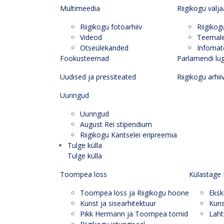
Multimeedia
Riigikogu välj
Riigikogu fotoarhiiv
Riigikog
Videod
Teemal
Otseülekanded
Infomate
Fookusteemad
Parlamendi lu
Uudised ja pressiteated
Riigikogu arhii
Uuringud
Uuringud
August Rei stipendium
Riigikogu Kantselei eripreemia
Tulge külla
Tulge külla
Toompea loss
Külastage 
Toompea loss ja Riigikogu hoone
Eksk
Kunst ja sisearhitektuur
Kuns
Pikk Hermann ja Toompea tornid
Laht