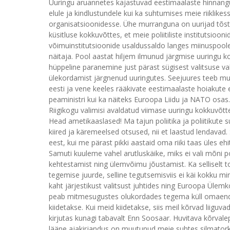
Uuringu aruannetes kajastuvad eestimaalaste hinnangud
elule ja kindlustundele kui ka suhtumises meie riiklikes
organisatsioonidesse. Ühe murranguna on uurijad tõstn
küsitluse kokkuvõttes, et meie poliitiliste institutsi
võimuinstitutsioonide usaldussaldo langes miinuspoole
näitaja. Pool aastat hiljem ilmunud järgmise uuringu ko
hüppeline paranemine just pärast sügisest valitsuse v
ülekordamist järgnenud uuringutes. Seejuures teeb mul
eesti ja vene keeles rääkivate eestimaalaste hoiakute 
peaministri kui ka näiteks Euroopa Liidu ja NATO osas
Riigikogu valimisi avaldatud viimase uuringu kokkuvõtt
Head ametikaaslased! Ma tajun poliitika ja poliitikute
kiired ja käremeelsed otsused, nii et laastud lendavad
eest, kui me pärast pikki aastaid oma riiki taas üles eh
Samuti kuuleme vahel arutluskäike, miks ei vali mõni 
kehtestamist ning ülemvõimu jõustamist. Ka selliselt 
tegemise juurde, selline tegutsemisviis ei käi kokku
kaht järjestikust valitsust juhtides ning Euroopa Ülemk
peab mitmesugustes olukordades tegema küll omaenda
kiidetakse. Kui meid kiidetakse, siis meil kõrvad liiguva
kirjutas kunagi tabavalt Enn Soosaar. Huvitava kõrvalepõ
lääne ajakirjandus on muutunud meie suhtes silmatorkava