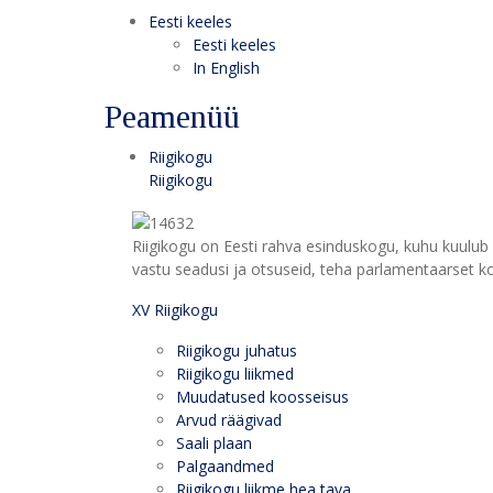
Eesti keeles
Eesti keeles
In English
Peamenüü
Riigikogu
Riigikogu
Riigikogu on Eesti rahva esinduskogu, kuhu kuulub 
vastu seadusi ja otsuseid, teha parlamentaarset kon
XV Riigikogu
Riigikogu juhatus
Riigikogu liikmed
Muudatused koosseisus
Arvud räägivad
Saali plaan
Palgaandmed
Riigikogu liikme hea tava