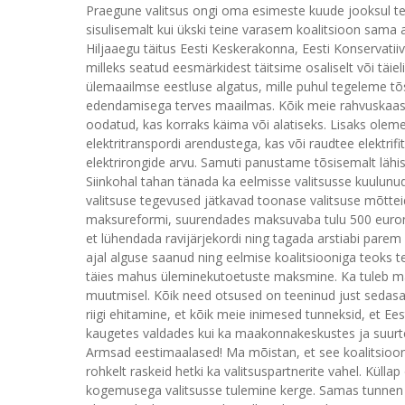
Praegune valitsus ongi oma esimeste kuude jooksul t
sisulisemalt kui ükski teine varasem koalitsioon sama 
Hiljaaegu täitus Eesti Keskerakonna, Eesti Konservati
milleks seatud eesmärkidest täitsime osaliselt või täieli
ülemaailmse eestluse algatus, mille puhul tegeleme tõs
edendamisega terves maailmas. Kõik meie rahvuskaaslas
oodatud, kas korraks käima või alatiseks. Lisaks oleme k
elektritranspordi arendustega, kas või raudtee elektr
elektrirongide arvu. Samuti panustame tõsisemalt lähi
Siinkohal tahan tänada ka eelmisse valitsusse kuulunu
valitsuse tegevused jätkavad toonase valitsuse mõttei
maksureformi, suurendades maksuvaba tulu 500 euron
et lühendada ravijärjekordi ning tagada arstiabi pare
ajal alguse saanud ning eelmise koalitsiooniga teoks
täies mahus üleminekutoetuste maksmine. Ka tuleb mä
muutmisel. Kõik need otsused on teeninud just sedas
riigi ehitamine, et kõik meie inimesed tunneksid, et Eest
kaugetes valdades kui ka maakonnakeskustes ja suurte
Armsad eestimaalased! Ma mõistan, et see koalitsioon e
rohkelt raskeid hetki ka valitsuspartnerite vahel. Küllap
kogemusega valitsusse tulemine kerge. Samas tunnen m