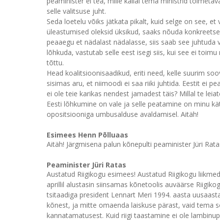
peaminister ei tea, mille kallal tema ministrid toimet
selle valitsuse juht.
Seda loetelu võiks jätkata pikalt, kuid selge on see, e
üleastumised oleksid üksikud, saaks nõuda konkreetse
peaaegu et nädalast nädalasse, siis saab see juhtuda va
lõhkuda, vastutab selle eest isegi siis, kui see ei toim
tõttu.
Head koalitsioonisaadikud, eriti need, kelle suurim soov
sisimas aru, et niimoodi ei saa riiki juhtida. Eestit ei p
ei ole teie karikas nendest jamadest täis? Millal te lei
Eesti lõhkumine on vale ja selle peatamine on minu k
opositsiooniga umbusalduse avaldamisel. Aitäh!
Esimees Henn Põlluaas
Aitäh! Järgmisena palun kõnepulti peaminister Jüri Rata
Peaminister Jüri Ratas
Austatud Riigikogu esimees! Austatud Riigikogu liikmed
aprillil alustasin siinsamas kõnetoolis auväärse Riig
tsitaadiga president Lennart Meri 1994. aasta uusaas
kõnest, ja mitte omaenda laiskuse pärast, vaid tema 
kannatamatusest. Kuid riigi taastamine ei ole lambinupu