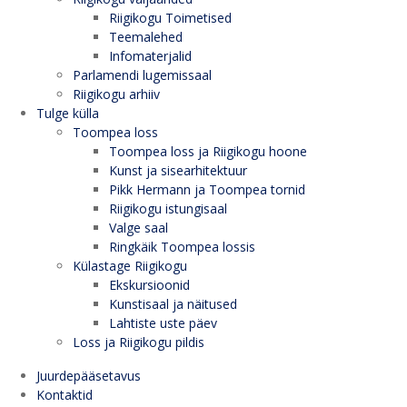
Riigikogu Toimetised
Teemalehed
Infomaterjalid
Parlamendi lugemissaal
Riigikogu arhiiv
Tulge külla
Toompea loss
Toompea loss ja Riigikogu hoone
Kunst ja sisearhitektuur
Pikk Hermann ja Toompea tornid
Riigikogu istungisaal
Valge saal
Ringkäik Toompea lossis
Külastage Riigikogu
Ekskursioonid
Kunstisaal ja näitused
Lahtiste uste päev
Loss ja Riigikogu pildis
Juurdepääsetavus
Kontaktid