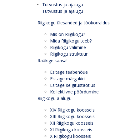
Tutvustus ja ajalugu
Tutvustus ja ajalugu
Riigikogu ülesanded ja töökorraldus
Mis on Riigikogu?
Mida Riigikogu teeb?
Riigikogu valimine
Riigikogu struktuur
Rääkige kaasa!
Esitage teabenõue
Esitage märgukiri
Esitage selgitustaotlus
Kollektiivne pöördumine
Riigikogu ajalugu
XIV Riigikogu koosseis
XIII Riigikogu koosseis
XII Riigikogu koosseis
XI Riigikogu koosseis
X Riigikogu koosseis