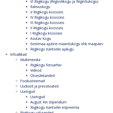
VI Riigikogu (Riigivolikogu ja Riiginõukogu)
Rahvuskogu
V Riigikogu koosseis
IV Riigikogu koosseis
III Riigikogu koosseis
II Riigikogu koosseis
I Riigikogu koosseis
Asutav Kogu
Eestimaa ajutine maanõukogu ehk maapäev
Riigikogu Kantselei ajalugu
Infoallikad
Multimeedia
Riigikogu fotoarhiiv
Videod
Otseülekanded
Fookusteemad
Uudised ja pressiteated
Uuringud
Uuringud
August Rei stipendium
Riigikogu Kantselei eripreemia
Riigikogu väljaanded