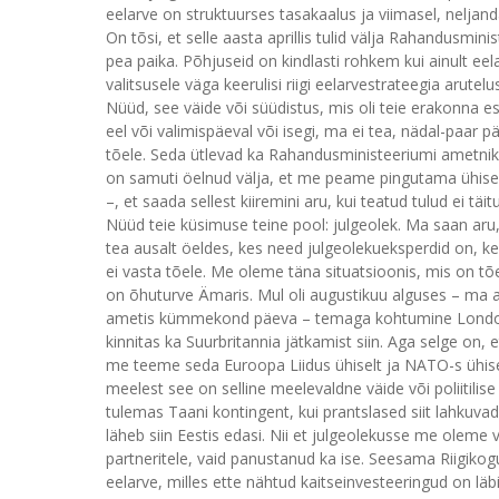
eelarve on struktuurses tasakaalus ja viimasel, neljandal
On tõsi, et selle aasta aprillis tulid välja Rahandusmi
pea paika. Põhjuseid on kindlasti rohkem kui ainult ee
valitsusele väga keerulisi riigi eelarvestrateegia arut
Nüüd, see väide või süüdistus, mis oli teie erakonna 
eel või valimispäeval või isegi, ma ei tea, nädal-paar pä
tõele. Seda ütlevad ka Rahandusministeeriumi ametniku
on samuti öelnud välja, et me peame pingutama ühise
–, et saada sellest kiiremini aru, kui teatud tulud ei täitu
Nüüd teie küsimuse teine pool: julgeolek. Ma saan aru, 
tea ausalt öeldes, kes need julgeolekueksperdid on, kes
ei vasta tõele. Me oleme täna situatsioonis, mis on tõe
on õhuturve Ämaris. Mul oli augustikuu alguses – ma a
ametis kümmekond päeva – temaga kohtumine Londonis,
kinnitas ka Suurbritannia jätkamist siin. Aga selge on, 
me teeme seda Euroopa Liidus ühiselt ja NATO-s ühiselt.
meelest see on selline meelevaldne väide või poliitilis
tulemas Taani kontingent, kui prantslased siit lahkuv
läheb siin Eestis edasi. Nii et julgeolekusse me oleme
partneritele, vaid panustanud ka ise. Seesama Riigiko
eelarve, milles ette nähtud kaitseinvesteeringud on l