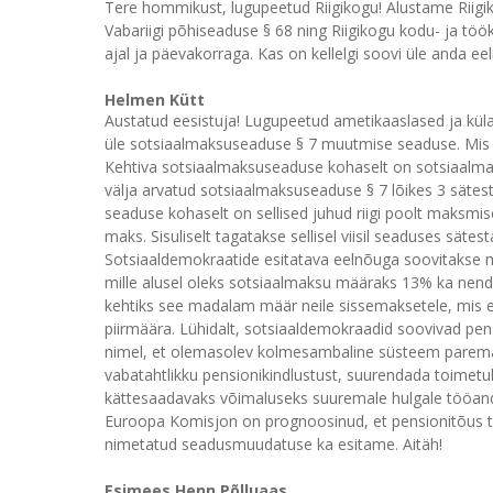
Tere hommikust, lugupeetud Riigikogu! Alustame Riigiko
Vabariigi põhiseaduse § 68 ning Riigikogu kodu- ja töök
ajal ja päevakorraga. Kas on kellelgi soovi üle anda ee
Helmen Kütt
Austatud eesistuja! Lugupeetud ametikaaslased ja küla
üle sotsiaalmaksuseaduse § 7 muutmise seaduse. Mis o
Kehtiva sotsiaalmaksuseaduse kohaselt on sotsiaalm
välja arvatud sotsiaalmaksuseaduse § 7 lõikes 3 sätes
seaduse kohaselt on sellised juhud riigi poolt maksmis
maks. Sisuliselt tagatakse sellisel viisil seaduses sätes
Sotsiaaldemokraatide esitatava eelnõuga soovitakse m
mille alusel oleks sotsiaalmaksu määraks 13% ka nend
kehtiks see madalam määr neile sissemaksetele, mis 
piirmäära. Lühidalt, sotsiaaldemokraadid soovivad p
nimel, et olemasolev kolmesambaline süsteem parema
vabatahtlikku pensionikindlustust, suurendada toimet
kättesaadavaks võimaluseks suuremale hulgale tööandj
Euroopa Komisjon on prognoosinud, et pensionitõus tu
nimetatud seadusmuudatuse ka esitame. Aitäh!
Esimees Henn Põlluaas