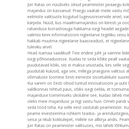
Jüri Ratas on nüüdseks olnud peaminister peaaegu kolm
majandus on kasvanud. Praegu vaatab meile vastu mõõde
eelmiste valitsuste kogutud tugevusreservide arvel, va
kärpida. Nüüd, kus maailmamajandus on kiiresti ja ooda
rahanduse korrashoiuga hakkama isegi headel aegadel. K
valimisi kinni informatsiooni riigieelarve tegeliku seisu
hakkab muutma riigieelarve baasseadust, et riigieelarv
tuleviku arvel.
Head Isamaa saadikud! Teie endine juht ja vaimne liider
isegi põhiseadusesse. Kuidas te seda kõike pealt vaata
puudutavad kõiki, siis ei maksa unustada, kes selle seg
puudutab kulusid, aga see, millega praegune valitsus
võimaluste loomine Eesti inimeste sissetulekute suur
Kui varem on Eesti olnud tuntud innovatsiooni ja uute l
valdkonnas tehtud paus, võiks isegi öelda, et toimum
majanduse toimimiseks ülioluline see, kuidas läheb meie 
oleks meie majanduse ja riigi vastu huvi. Ometi pandi 
seda tööd teha. Ka selle eest vastutab peaminister. Ku
peame investeerima rohkem teadus- ja arendustegevu
seisa ja rikub kokkulepet, millele ise allkirja andis. Peam
Jüri Ratas on peaminister valitsuses, mis läheb lõhkum