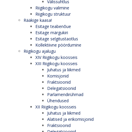
Välissuhtlus
Riigikogu valimine
Riigikogu struktuur
Rääkige kaasa!
Esitage teabenõue
Esitage märgukiri
Esitage selgitustaotlus
Kollektiivne pöördumine
Riigikogu ajalugu
XIV Riigikogu koosseis
XIII Riigikogu koosseis
Juhatus ja liikmed
Komisjonid
Fraktsioonid
Delegatsioonid
Parlamendirühmad
Ühendused
XII Riigikogu koosseis
Juhatus ja liikmed
Alatised ja erikomisjonid
Fraktsioonid
Delegatsioonid