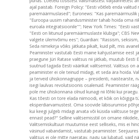
puhas. Loetelu tõsistest välismaistest väljaannetest ann
ajal paistab. Foreign Policy: "Eesti võitleb enda valitud
paremäärmuslased"; Euronews: "Kas paremäärmuslik 
"Euroopa uusim rahandusminister tahab hoida oma riik
euroala integratsioonile""; New York Times: "Eesti vas
"Eesti on liitunud paremäärmuslaste klubiga"; CBS News
valgete ülemvõimu ees"; Guardian: "Rassism, seksism
Seda nimekirja võiks jätkata pikalt, kuid pilt, mis avane
Peaminister vastutab Eesti maine kahjustamise eest ja 
praegune Jüri Ratase valitsus nii jätkab, muutub Eesti
suutnud tagada Eesti väärikat valitsemist. Valitsus on 
peaminister ei ole teinud midagi, et seda ära hoida. Va
ja terveid ühiskonnagruppe – presidenti, naistearste, nai
isegi laulvas revolutsioonis osalenuid. Peaminister rää
pole me ühiskonnana olnud kunagi nii lõhki kui praegu.
Kas tõesti on tore elada niimoodi, et kõik on kõigiga tül
eksperdiarvamustest. Oma soovide läbisurumise põhjend
kui keegi julgeb midagi arvata või küsida valitsuse tege
ennast pead?" Selline valitsemisstiil on omane riikidele,
Valitsemiskultuuri muutumise eest selliseks, mis ei hi
väsinud vabandamist, vastutab peaminister. Seejuures 
valitsus ei ole mitte naeratav, nagu sai lubatud, vaid nä