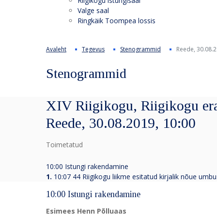
Riigikogu istungisaal
Valge saal
Ringkäik Toompea lossis
Avaleht
Tegevus
Stenogrammid
Reede, 30.08.2
Stenogrammid
XIV Riigikogu, Riigikogu era
Reede, 30.08.2019, 10:00
Toimetatud
10:00 Istungi rakendamine
1.
10:07 44 Riigikogu liikme esitatud kirjalik nõue umb
10:00 Istungi rakendamine
Esimees Henn Põlluaas