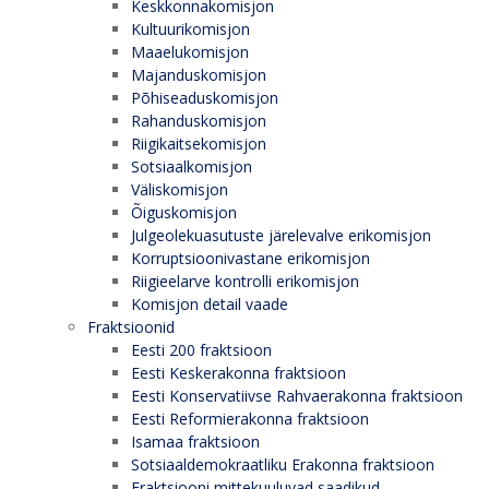
Keskkonnakomisjon
Kultuurikomisjon
Maaelukomisjon
Majanduskomisjon
Põhiseaduskomisjon
Rahanduskomisjon
Riigikaitsekomisjon
Sotsiaalkomisjon
Väliskomisjon
Õiguskomisjon
Julgeolekuasutuste järelevalve erikomisjon
Korruptsioonivastane erikomisjon
Riigieelarve kontrolli erikomisjon
Komisjon detail vaade
Fraktsioonid
Eesti 200 fraktsioon
Eesti Keskerakonna fraktsioon
Eesti Konservatiivse Rahvaerakonna fraktsioon
Eesti Reformierakonna fraktsioon
Isamaa fraktsioon
Sotsiaaldemokraatliku Erakonna fraktsioon
Fraktsiooni mittekuuluvad saadikud