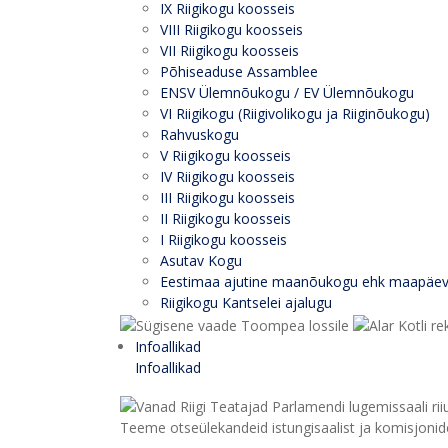
IX Riigikogu koosseis
VIII Riigikogu koosseis
VII Riigikogu koosseis
Põhiseaduse Assamblee
ENSV Ülemnõukogu / EV Ülemnõukogu
VI Riigikogu (Riigivolikogu ja Riiginõukogu)
Rahvuskogu
V Riigikogu koosseis
IV Riigikogu koosseis
III Riigikogu koosseis
II Riigikogu koosseis
I Riigikogu koosseis
Asutav Kogu
Eestimaa ajutine maanõukogu ehk maapäe
Riigikogu Kantselei ajalugu
Infoallikad
Infoallikad
Teeme otseülekandeid istungisaalist ja komisjonide 