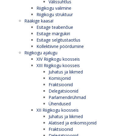
Välissuhtlus
Riigikogu valimine
Riigikogu struktuur
Rääkige kaasa!
Esitage teabenõue
Esitage märgukiri
Esitage selgitustaotlus
Kollektiivne pöördumine
Riigikogu ajalugu
XIV Riigikogu koosseis
XIII Riigikogu koosseis
Juhatus ja liikmed
Komisjonid
Fraktsioonid
Delegatsioonid
Parlamendirühmad
Ühendused
XII Riigikogu koosseis
Juhatus ja liikmed
Alatised ja erikomisjonid
Fraktsioonid
Delegatsioonid