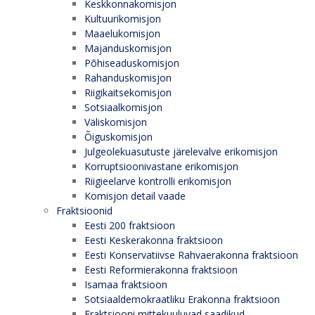
Keskkonnakomisjon
Kultuurikomisjon
Maaelukomisjon
Majanduskomisjon
Põhiseaduskomisjon
Rahanduskomisjon
Riigikaitsekomisjon
Sotsiaalkomisjon
Väliskomisjon
Õiguskomisjon
Julgeolekuasutuste järelevalve erikomisjon
Korruptsioonivastane erikomisjon
Riigieelarve kontrolli erikomisjon
Komisjon detail vaade
Fraktsioonid
Eesti 200 fraktsioon
Eesti Keskerakonna fraktsioon
Eesti Konservatiivse Rahvaerakonna fraktsioon
Eesti Reformierakonna fraktsioon
Isamaa fraktsioon
Sotsiaaldemokraatliku Erakonna fraktsioon
Fraktsiooni mittekuuluvad saadikud