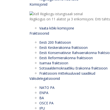
Komisjonid
Riigikogus on 11 alatist ja 3 erikomisjoni. Eriti
Vaata kõiki komisjone
Fraktsioonid
Eesti 200 fraktsioon
Eesti Keskerakonna fraktsioon
Eesti Konservatiivse Rahvaerakonna fraktsi
Eesti Reformierakonna fraktsioon
Isamaa fraktsioon
Sotsiaaldemokraatliku Erakonna fraktsioon
Fraktsiooni mittekuuluvad saadikud
Välisdelegatsioonid
NATO PA
ENPA
BA
OSCE PA
IPU