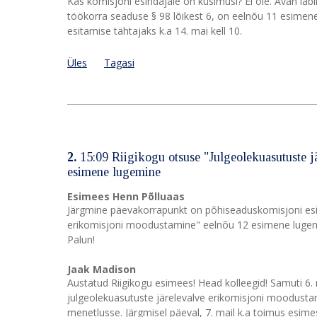
Kas komisjoni esindajale on küsimusi? Ei ole. Avan läb
töökorra seaduse § 98 lõikest 6, on eelnõu 11 esime
esitamise tähtajaks k.a 14. mai kell 10.
Üles
Tagasi
2.
15:09 Riigikogu otsuse "Julgeolekuasutuste 
esimene lugemine
Esimees Henn Põlluaas
Järgmine päevakorrapunkt on põhiseaduskomisjoni esit
erikomisjoni moodustamine" eelnõu 12 esimene lugem
Palun!
Jaak Madison
Austatud Riigikogu esimees! Head kolleegid! Samuti 6.
julgeolekuasutuste järelevalve erikomisjoni moodusta
menetlusse. Järgmisel päeval, 7. mail k.a toimus esime