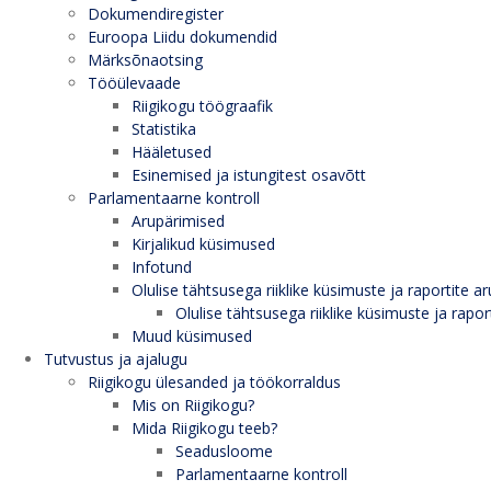
Dokumendiregister
Euroopa Liidu dokumendid
Märksõnaotsing
Tööülevaade
Riigikogu töögraafik
Statistika
Hääletused
Esinemised ja istungitest osavõtt
Parlamentaarne kontroll
Arupärimised
Kirjalikud küsimused
Infotund
Olulise tähtsusega riiklike küsimuste ja raportite ar
Olulise tähtsusega riiklike küsimuste ja rapor
Muud küsimused
Tutvustus ja ajalugu
Riigikogu ülesanded ja töökorraldus
Mis on Riigikogu?
Mida Riigikogu teeb?
Seadusloome
Parlamentaarne kontroll