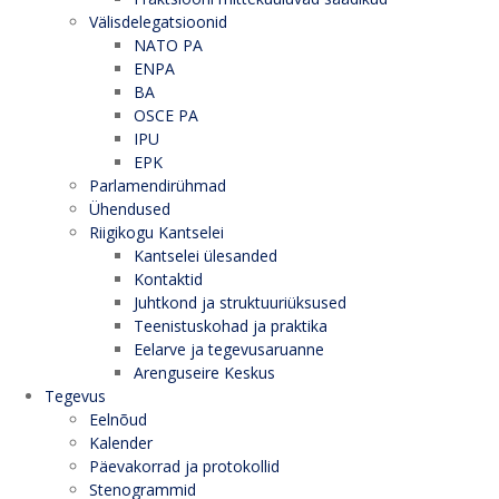
Välisdelegatsioonid
NATO PA
ENPA
BA
OSCE PA
IPU
EPK
Parlamendirühmad
Ühendused
Riigikogu Kantselei
Kantselei ülesanded
Kontaktid
Juhtkond ja struktuuriüksused
Teenistuskohad ja praktika
Eelarve ja tegevusaruanne
Arenguseire Keskus
Tegevus
Eelnõud
Kalender
Päevakorrad ja protokollid
Stenogrammid