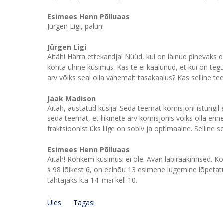
Esimees Henn Põlluaas
Jürgen Ligi, palun!
Jürgen Ligi
Aitäh! Härra ettekandja! Nüüd, kui on läinud pinevaks
kohta ühine küsimus. Kas te ei kaalunud, et kui on tegu 
arv võiks seal olla vähemalt tasakaalus? Kas selline te
Jaak Madison
Aitäh, austatud küsija! Seda teemat komisjoni istungil er
seda teemat, et liikmete arv komisjonis võiks olla erin
fraktsioonist üks liige on sobiv ja optimaalne. Selline s
Esimees Henn Põlluaas
Aitäh! Rohkem küsimusi ei ole. Avan läbirääkimised. K
§ 98 lõikest 6, on eelnõu 13 esimene lugemine lõpet
tähtajaks k.a 14. mai kell 10.
Üles
Tagasi