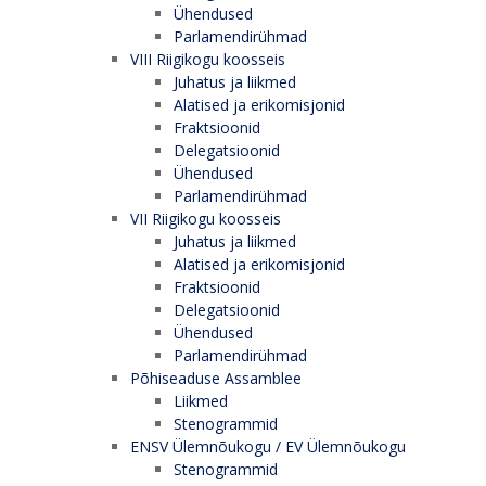
Ühendused
Parlamendirühmad
VIII Riigikogu koosseis
Juhatus ja liikmed
Alatised ja erikomisjonid
Fraktsioonid
Delegatsioonid
Ühendused
Parlamendirühmad
VII Riigikogu koosseis
Juhatus ja liikmed
Alatised ja erikomisjonid
Fraktsioonid
Delegatsioonid
Ühendused
Parlamendirühmad
Põhiseaduse Assamblee
Liikmed
Stenogrammid
ENSV Ülemnõukogu / EV Ülemnõukogu
Stenogrammid