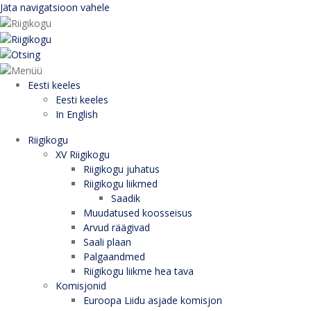
Jäta navigatsioon vahele
Eesti keeles
Eesti keeles
In English
Riigikogu
XV Riigikogu
Riigikogu juhatus
Riigikogu liikmed
Saadik
Muudatused koosseisus
Arvud räägivad
Saali plaan
Palgaandmed
Riigikogu liikme hea tava
Komisjonid
Euroopa Liidu asjade komisjon