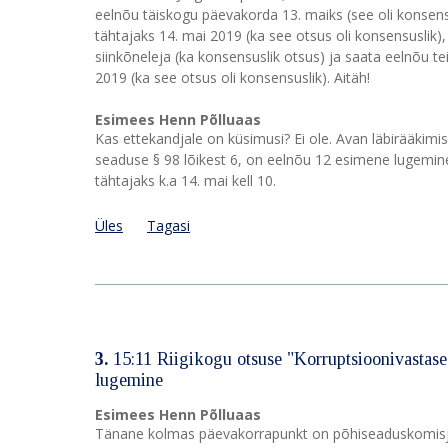
eelnõu täiskogu päevakorda 13. maiks (see oli konse
tähtajaks 14. mai 2019 (ka see otsus oli konsensusli
siinkõneleja (ka konsensuslik otsus) ja saata eelnõu t
2019 (ka see otsus oli konsensuslik). Aitäh!
Esimees Henn Põlluaas
Kas ettekandjale on küsimusi? Ei ole. Avan läbirääkimi
seaduse § 98 lõikest 6, on eelnõu 12 esimene lugemi
tähtajaks k.a 14. mai kell 10.
Üles
Tagasi
3.
15:11 Riigikogu otsuse "Korruptsioonivastas
lugemine
Esimees Henn Põlluaas
Tänane kolmas päevakorrapunkt on põhiseaduskomisjon