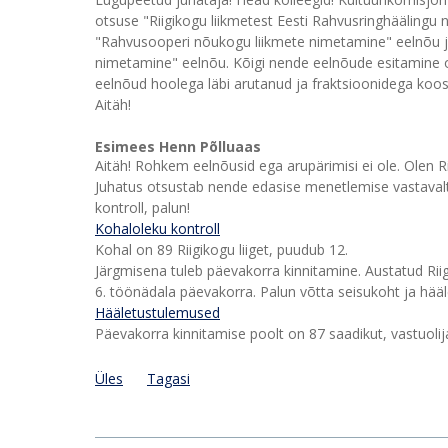
otsuse "Riigikogu liikmetest Eesti Rahvusringhäälingu
"Rahvusooperi nõukogu liikmete nimetamine" eelnõu j
nimetamine" eelnõu. Kõigi nende eelnõude esitamine o
eelnõud hoolega läbi arutanud ja fraktsioonidega koo
Aitäh!
Esimees Henn Põlluaas
Aitäh! Rohkem eelnõusid ega arupärimisi ei ole. Olen R
Juhatus otsustab nende edasise menetlemise vastavalt
kontroll, palun!
Kohaloleku kontroll
Kohal on 89 Riigikogu liiget, puudub 12.
Järgmisena tuleb päevakorra kinnitamine. Austatud Riig
6. töönädala päevakorra. Palun võtta seisukoht ja hääl
Hääletustulemused
Päevakorra kinnitamise poolt on 87 saadikut, vastuolij
Üles
Tagasi