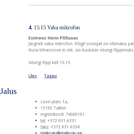
4.
15:15 Vaba mikrofon
Esimees Henn Põlluaas
Järgneb vaba mikrofon. Kõigil soovijail on võimalus p
Kuna kõnesoove ei ole, siis kuulutan istungi lõppenuks
Istungi lõpp kell 15.15.
Üles
Tagasi
Jalus
Lossi plats 1a
,
15165
Tallinn
registrikood: 74000101
tel
:
+372 631 6331
faks
:
+372 631 6334
riigikogu@riigikogu.ee