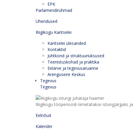
EPK
Parlamendirühmad
Ühendused
Riigikogu Kantselei
Kantselei ülesanded
Kontaktid
Juhtkond ja struktuuriüksused
Teenistuskohad ja praktika
Eelarve ja tegevusaruanne
Arenguseire Keskus
Tegevus
Tegevus
Riigikogu tööperioodi nimetatakse istungjärguks ja 
Eelnõud
Kalender