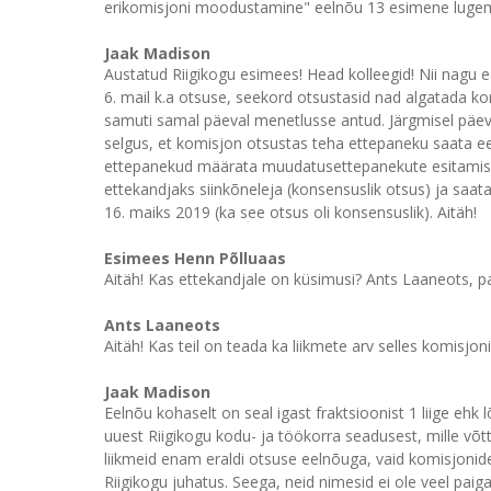
erikomisjoni moodustamine" eelnõu 13 esimene lugem
Jaak Madison
Austatud Riigikogu esimees! Head kolleegid! Nii nagu 
6. mail k.a otsuse, seekord otsustasid nad algatada k
samuti samal päeval menetlusse antud. Järgmisel päeva
selgus, et komisjon otsustas teha ettepaneku saata ee
ettepanekud määrata muudatusettepanekute esitamise t
ettekandjaks siinkõneleja (konsensuslik otsus) ja saat
16. maiks 2019 (ka see otsus oli konsensuslik). Aitäh!
Esimees Henn Põlluaas
Aitäh! Kas ettekandjale on küsimusi? Ants Laaneots, pa
Ants Laaneots
Aitäh! Kas teil on teada ka liikmete arv selles komisjoni
Jaak Madison
Eelnõu kohaselt on seal igast fraktsioonist 1 liige ehk
uuest Riigikogu kodu- ja töökorra seadusest, mille võt
liikmeid enam eraldi otsuse eelnõuga, vaid komisjonid
Riigikogu juhatus. Seega, neid nimesid ei ole veel paiga