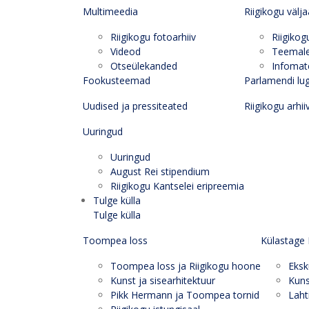
Multimeedia
Riigikogu välj
Riigikogu fotoarhiiv
Riigikog
Videod
Teemal
Otseülekanded
Infomate
Fookusteemad
Parlamendi lu
Uudised ja pressiteated
Riigikogu arhii
Uuringud
Uuringud
August Rei stipendium
Riigikogu Kantselei eripreemia
Tulge külla
Tulge külla
Toompea loss
Külastage 
Toompea loss ja Riigikogu hoone
Eksk
Kunst ja sisearhitektuur
Kuns
Pikk Hermann ja Toompea tornid
Laht