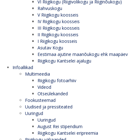
VI Riigikogu (Riigivolikogu ja Riiginõukogu)
Rahvuskogu
V Riigikogu koosseis
IV Riigikogu koosseis
III Riigikogu koosseis
II Riigikogu koosseis
I Riigikogu koosseis
Asutav Kogu
Eestimaa ajutine maanõukogu ehk maapäev
Riigikogu Kantselei ajalugu
Infoallikad
Multimeedia
Riigikogu fotoarhiiv
Videod
Otseülekanded
Fookusteemad
Uudised ja pressiteated
Uuringud
Uuringud
August Rei stipendium
Riigikogu Kantselei eripreemia
Riigikogu väljaanded