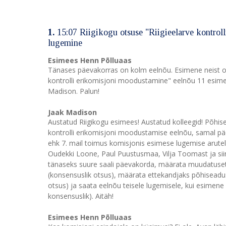
1.
15:07 Riigikogu otsuse "Riigieelarve kontrol
lugemine
Esimees Henn Põlluaas
Tänases päevakorras on kolm eelnõu. Esimene neist on
kontrolli erikomisjoni moodustamine" eelnõu 11 esim
Madison. Palun!
Jaak Madison
Austatud Riigikogu esimees! Austatud kolleegid! Põhise
kontrolli erikomisjoni moodustamise eelnõu, samal päe
ehk 7. mail toimus komisjonis esimese lugemise arutel
Oudekki Loone, Paul Puustusmaa, Vilja Toomast ja sii
tänaseks suure saali päevakorda, määrata muudatusett
(konsensuslik otsus), määrata ettekandjaks põhiseadus
otsus) ja saata eelnõu teisele lugemisele, kui esimene
konsensuslik). Aitäh!
Esimees Henn Põlluaas