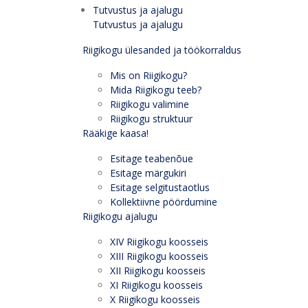
Tutvustus ja ajalugu
Tutvustus ja ajalugu
Riigikogu ülesanded ja töökorraldus
Mis on Riigikogu?
Mida Riigikogu teeb?
Riigikogu valimine
Riigikogu struktuur
Rääkige kaasa!
Esitage teabenõue
Esitage märgukiri
Esitage selgitustaotlus
Kollektiivne pöördumine
Riigikogu ajalugu
XIV Riigikogu koosseis
XIII Riigikogu koosseis
XII Riigikogu koosseis
XI Riigikogu koosseis
X Riigikogu koosseis