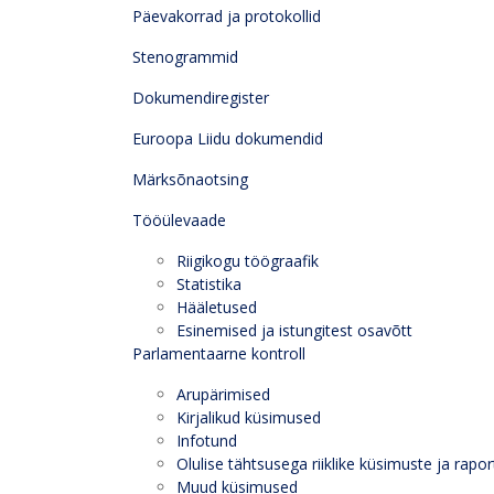
Päevakorrad ja protokollid
Stenogrammid
Dokumendiregister
Euroopa Liidu dokumendid
Märksõnaotsing
Tööülevaade
Riigikogu töögraafik
Statistika
Hääletused
Esinemised ja istungitest osavõtt
Parlamentaarne kontroll
Arupärimised
Kirjalikud küsimused
Infotund
Olulise tähtsusega riiklike küsimuste ja rapor
Muud küsimused