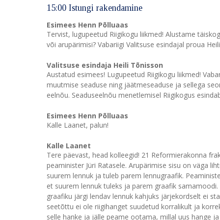
15:00 Istungi rakendamine
Esimees Henn Põlluaas
Tervist, lugupeetud Riigikogu liikmed! Alustame täisko
või arupärimisi? Vabariigi Valitsuse esindajal proua Hei
Valitsuse esindaja Heili Tõnisson
Austatud esimees! Lugupeetud Riigikogu liikmed! Vaba
muutmise seaduse ning jäätmeseaduse ja sellega seo
eelnõu. Seaduseelnõu menetlemisel Riigikogus esindab 
Esimees Henn Põlluaas
Kalle Laanet, palun!
Kalle Laanet
Tere päevast, head kolleegid! 21 Reformierakonna frakt
peaminister Jüri Ratasele. Arupärimise sisu on väga l
suurem lennuk ja tuleb parem lennugraafik. Peaminister 
et suurem lennuk tuleks ja parem graafik samamoodi. A
graafiku järgi lendav lennuk kahjuks järjekordselt ei sta
seetõttu ei ole riigihanget suudetud korralikult ja korre
selle hanke ja jälle peame ootama, millal uus hange ja