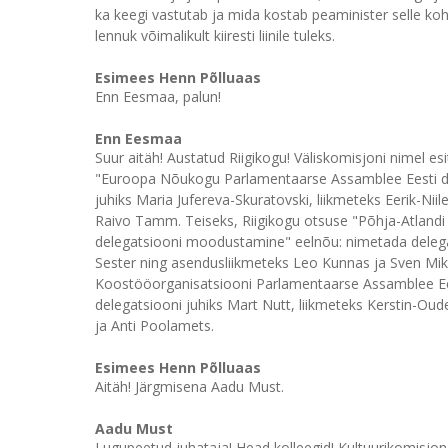
ka keegi vastutab ja mida kostab peaminister selle koht
lennuk võimalikult kiiresti liinile tuleks.
Esimees Henn Põlluaas
Enn Eesmaa, palun!
Enn Eesmaa
Suur aitäh! Austatud Riigikogu! Väliskomisjoni nimel es
"Euroopa Nõukogu Parlamentaarse Assamblee Eesti d
juhiks Maria Jufereva-Skuratovski, liikmeteks Eerik-Nii
Raivo Tamm. Teiseks, Riigikogu otsuse "Põhja-Atland
delegatsiooni moodustamine" eelnõu: nimetada delegat
Sester ning asendusliikmeteks Leo Kunnas ja Sven Mik
Koostööorganisatsiooni Parlamentaarse Assamblee Ee
delegatsiooni juhiks Mart Nutt, liikmeteks Kerstin-Ou
ja Anti Poolamets.
Esimees Henn Põlluaas
Aitäh! Järgmisena Aadu Must.
Aadu Must
Lugupeetud juhataja! Head kolleegid! Kultuurikomisjo