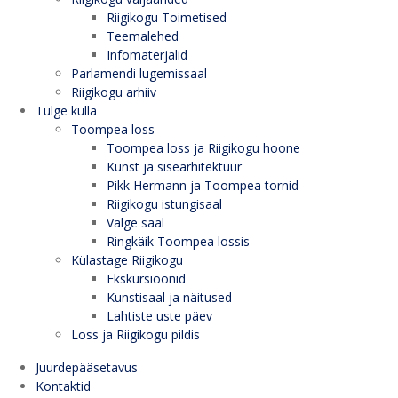
Riigikogu Toimetised
Teemalehed
Infomaterjalid
Parlamendi lugemissaal
Riigikogu arhiiv
Tulge külla
Toompea loss
Toompea loss ja Riigikogu hoone
Kunst ja sisearhitektuur
Pikk Hermann ja Toompea tornid
Riigikogu istungisaal
Valge saal
Ringkäik Toompea lossis
Külastage Riigikogu
Ekskursioonid
Kunstisaal ja näitused
Lahtiste uste päev
Loss ja Riigikogu pildis
Juurdepääsetavus
Kontaktid