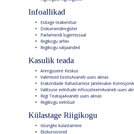
Infoallikad
Esitage teabenõue
Dokumendiregister
Parlamendi lugemissaal
Riigikogu arhiiv
Riigikogu väljaanded
Kasulik teada
Arenguseire Keskus
Valimised Eestis
Avaneb uues aknas
Erakondade Rahastamise Järelevalve Komisjon
A
Valitsuse eelnõude infosüsteem
Avaneb uues ak
Riigi Teataja
Avaneb uues aknas
Riigikogu eelnõud
Külastage Riigikogu
Istungite külastamine
Ekskursioonid