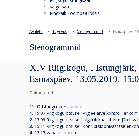
Riigikogu istungisaal
Valge saal
Ringkäik Toompea lossis
Avaleht
Tegevus
Stenogrammid
Esmaspäev, 13
Stenogrammid
XIV Riigikogu, I Istungjärk, 
Esmaspäev, 13.05.2019, 15:
Toimetatud
15:00 Istungi rakendamine
1.
15:07 Riigikogu otsuse "Riigieelarve kontrolli erik
2.
15:09 Riigikogu otsuse "Julgeolekuasutuste järelev
3.
15:11 Riigikogu otsuse "Korruptsioonivastase erik
4.
15:15 Vaba mikrofon