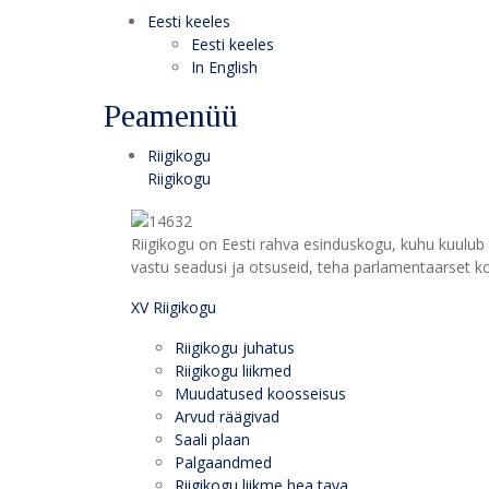
Eesti keeles
Eesti keeles
In English
Peamenüü
Riigikogu
Riigikogu
Riigikogu on Eesti rahva esinduskogu, kuhu kuulub 
vastu seadusi ja otsuseid, teha parlamentaarset kon
XV Riigikogu
Riigikogu juhatus
Riigikogu liikmed
Muudatused koosseisus
Arvud räägivad
Saali plaan
Palgaandmed
Riigikogu liikme hea tava