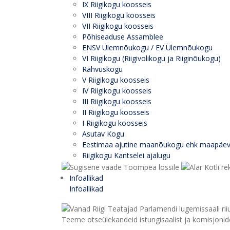
IX Riigikogu koosseis
VIII Riigikogu koosseis
VII Riigikogu koosseis
Põhiseaduse Assamblee
ENSV Ülemnõukogu / EV Ülemnõukogu
VI Riigikogu (Riigivolikogu ja Riiginõukogu)
Rahvuskogu
V Riigikogu koosseis
IV Riigikogu koosseis
III Riigikogu koosseis
II Riigikogu koosseis
I Riigikogu koosseis
Asutav Kogu
Eestimaa ajutine maanõukogu ehk maapäe
Riigikogu Kantselei ajalugu
Infoallikad
Infoallikad
Teeme otseülekandeid istungisaalist ja komisjonide 