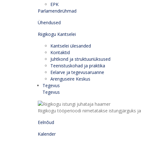
EPK
Parlamendirühmad
Ühendused
Riigikogu Kantselei
Kantselei ülesanded
Kontaktid
Juhtkond ja struktuuriüksused
Teenistuskohad ja praktika
Eelarve ja tegevusaruanne
Arenguseire Keskus
Tegevus
Tegevus
Riigikogu tööperioodi nimetatakse istungjärguks ja 
Eelnõud
Kalender