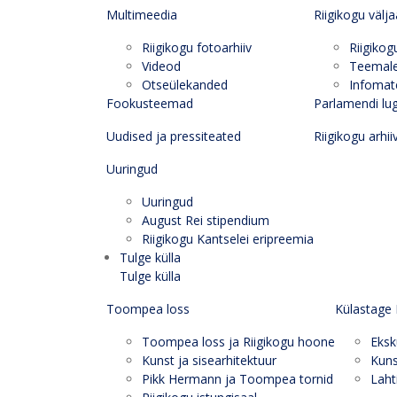
Multimeedia
Riigikogu välj
Riigikogu fotoarhiiv
Riigikog
Videod
Teemal
Otseülekanded
Infomate
Fookusteemad
Parlamendi lu
Uudised ja pressiteated
Riigikogu arhii
Uuringud
Uuringud
August Rei stipendium
Riigikogu Kantselei eripreemia
Tulge külla
Tulge külla
Toompea loss
Külastage 
Toompea loss ja Riigikogu hoone
Eksk
Kunst ja sisearhitektuur
Kuns
Pikk Hermann ja Toompea tornid
Laht