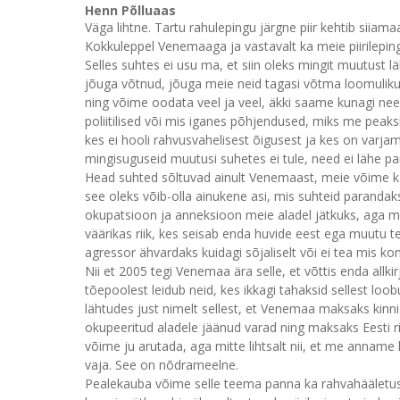
Henn Põlluaas
Väga lihtne. Tartu rahulepingu järgne piir kehtib siiam
Kokkuleppel Venemaaga ja vastavalt ka meie piirilepingu
Selles suhtes ei usu ma, et siin oleks mingit muutust l
jõuga võtnud, jõuga meie neid tagasi võtma loomuliku
ning võime oodata veel ja veel, äkki saame kunagi ne
poliitilised või mis iganes põhjendused, miks me pea
kes ei hooli rahvusvahelisest õigusest ja kes on varja
mingisuguseid muutusi suhetes ei tule, need ei lähe p
Head suhted sõltuvad ainult Venemaast, meie võime kas
see oleks võib-olla ainukene asi, mis suhteid parandaks.
okupatsioon ja anneksioon meie aladel jätkuks, aga me
väärikas riik, kes seisab enda huvide eest ega muutu te
agressor ähvardaks kuidagi sõjaliselt või ei tea mis k
Nii et 2005 tegi Venemaa ära selle, et võttis enda allkir
tõepoolest leidub neid, kes ikkagi tahaksid sellest loob
lähtudes just nimelt sellest, et Venemaa maksaks kinni 
okupeeritud aladele jäänud varad ning maksaks Eesti ri
võime ju arutada, aga mitte lihtsalt nii, et me anname 
vaja. See on nõdrameelne.
Pealekauba võime selle teema panna ka rahvahääletuse