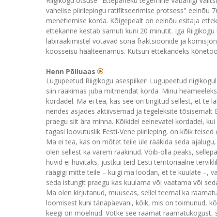
Riigikogu otsuse "Ettepaneku tegemine Vabariigi Valit
vahelise piirilepingu ratifitseerimise protsess" eelnõu 
menetlemise korda. Kõigepealt on eelnõu esitaja ettek
ettekanne kestab samuti kuni 20 minutit. Iga Riigikogu
läbirääkimistel võtavad sõna fraktsioonide ja komisjon
koosseisu häälteenamus. Kutsun ettekandeks kõnetooli
Henn Põlluaas
Lugupeetud Riigikogu asespiiker! Lugupeetud riigikogul
siin rääkimas juba mitmendat korda. Minu heameeleks t
kordadel. Ma ei tea, kas see on tingitud sellest, et te l
nendes asjades aktiivsemad ja tegeleksite tõsisemalt Eest
praegu siit ära minna. Kõikidel eelnevatel kordadel, k
tagasi loovutuslik Eesti-Vene piirileping, on kõik teis
Ma ei tea, kas on mõtet teile üle rääkida seda ajalug
olen sellest ka varem rääkinud. Võib-olla peaks, sellepär
huvid ei huvitaks, justkui teid Eesti territoriaalne tervi
räägigi mitte teile – kuigi ma loodan, et te kuulate –, v
seda istungit praegu kas kuulama või vaatama või sed
Ma olen kirjutanud, muuseas, sellel teemal ka raamatu. Sii
loomisest kuni tänapäevani, kõik, mis on toimunud, kõi
keegi on mõelnud. Võtke see raamat raamatukogust, s