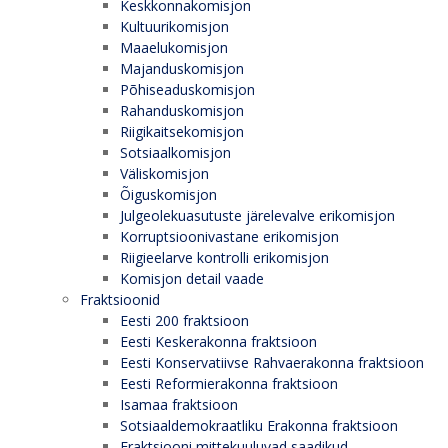
Keskkonnakomisjon
Kultuurikomisjon
Maaelukomisjon
Majanduskomisjon
Põhiseaduskomisjon
Rahanduskomisjon
Riigikaitsekomisjon
Sotsiaalkomisjon
Väliskomisjon
Õiguskomisjon
Julgeolekuasutuste järelevalve erikomisjon
Korruptsioonivastane erikomisjon
Riigieelarve kontrolli erikomisjon
Komisjon detail vaade
Fraktsioonid
Eesti 200 fraktsioon
Eesti Keskerakonna fraktsioon
Eesti Konservatiivse Rahvaerakonna fraktsioon
Eesti Reformierakonna fraktsioon
Isamaa fraktsioon
Sotsiaaldemokraatliku Erakonna fraktsioon
Fraktsiooni mittekuuluvad saadikud