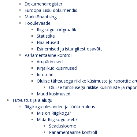
Dokumendiregister
Euroopa Liidu dokumendid
Märksõnaotsing
Tööülevaade
Riigikogu töögraafik
Statistika
Hääletused
Esinemised ja istungitest osavõtt
Parlamentaarne kontroll
Arupärimised
Kirjalikud küsimused
Infotund
Olulise tähtsusega riiklike küsimuste ja raportite ar
Olulise tähtsusega riiklike küsimuste ja rapor
Muud küsimused
Tutvustus ja ajalugu
Riigikogu ülesanded ja töökorraldus
Mis on Riigikogu?
Mida Riigikogu teeb?
Seadusloome
Parlamentaarne kontroll