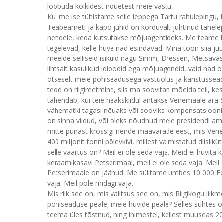
loobuda kõikidest nõuetest meie vastu.
Kui me ise tühistame selle leppega Tartu rahulepingu, 
Teabeameti ja kapo juhid on korduvalt juhtinud tähelepa
nendele, keda kutsutakse mõjuagentideks. Me teame kõ
tegelevad, kelle huve nad esindavad. Mina toon siia ju
meelde selliseid isikuid nagu Simm, Dressen, Metsavas
lihtsalt kasulikud idioodid ega mõjuagendid, vaid nad ol
otseselt meie põhiseadusega vastuolus ja karistusseadus
teod on riigireetmine, siis ma soovitan mõelda teil, k
tähendab, kui teie heakskiidul antakse Venemaale ära 5
vähematki tagasi nõuaks või sooviks kompensatsiooni v
on sinna viidud, või oleks nõudnud meie presidendi ame
mitte punast krossigi nende maavarade eest, mis Ven
400 miljonit tonni põlevkivi, millest valmistatud diisli
selle väärtus on? Meil ei ole seda vaja. Meid ei huvita k
keraamikasavi Petserimaal, meil ei ole seda vaja. Meil
Petserimaale on jäänud. Me sülitame umbes 10 000 Ees
vaja. Meil pole midagi vaja.
Mis riik see on, mis valitsus see on, mis Riigikogu liik
põhiseaduse peale, meie huvide peale? Selles suhtes o
teema üles tõstnud, ning inimestel, kellest muuseas 200