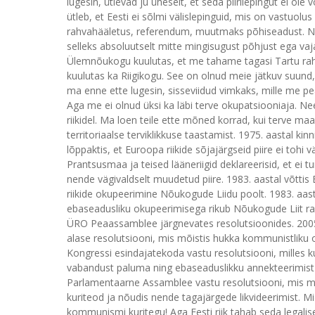
lugesin, ütlevad ju üheselt, et seda piirilepingut ei o
ütleb, et Eesti ei sõlmi välislepinguid, mis on vastuolu
rahvahääletus, referendum, muutmaks põhiseadust. Ne
selleks absoluutselt mitte mingisugust põhjust ega vaja
Ülemnõukogu kuulutas, et me tahame tagasi Tartu rahu
kuulutas ka Riigikogu. See on olnud meie jätkuv suund
ma enne ette lugesin, sisseviidud vimkaks, mille me p
Aga me ei olnud üksi ka läbi terve okupatsiooniaja. Ne
riikidel. Ma loen teile ette mõned korrad, kui terve maa
territoriaalse terviklikkuse taastamist. 1975. aastal ki
lõppaktis, et Euroopa riikide sõjajärgseid piire ei tohi 
Prantsusmaa ja teised lääneriigid deklareerisid, et ei 
nende vägivaldselt muudetud piire. 1983. aastal võttis
riikide okupeerimine Nõukogude Liidu poolt. 1983. aasta
ebaseadusliku okupeerimisega rikub Nõukogude Liit rah
ÜRO Peaassamblee järgnevates resolutsioonides. 2005
alase resolutsiooni, mis mõistis hukka kommunistliku o
Kongressi esindajatekoda vastu resolutsiooni, milles k
vabandust paluma ning ebaseaduslikku annekteerimist
Parlamentaarne Assamblee vastu resolutsiooni, mis mõ
kuriteod ja nõudis nende tagajärgede likvideerimist. 
kommunismi kuritegu! Aga Eesti riik tahab seda legalis