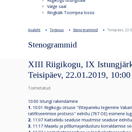
Riigikogu istungisaal
Valge saal
Ringkäik Toompea lossis
Avaleht
Tegevus
Stenogrammid
Teisipäev, 22.
Stenogrammid
XIII Riigikogu, IX Istungjärk
Teisipäev, 22.01.2019, 10:00
Toimetatud
10:00 Istungi rakendamine
1.
10:01 Riigikogu otsuse "Ettepaneku tegemine Vabariig
ratifitseerimise protsess" eelnõu (767 OE) esimene l
2.
11:07 Kaitseliidu seaduse muutmise seaduse eelnõ
3.
11:17 Maaelu ja põllumajandusturu korraldamise s