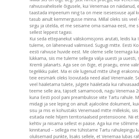
rahvusvahelisele õigusele, kui Venemaa on näidanud, e
taastada impeerium ning ta on meie iseseisvuse ajal ko
tasub ainult kemmergusse minna. Millal oleks siis vee
sirgu ja ütelda, et me seisame oma isamaa eest, me se
sellest leppest tagasi.
Kui seda ettepanekut väliskomisjonis arutati, leidis k
tuleme, on lähenevad valimised. Sugugi mitte. Eesti Ko
eesti rahvuse huvide eest. Me oleme selle teemaga ka v
lükkama, siis me tuleme sellega välja uuesti ja uuesti, 
Kremli jalanarts. Aga see on õige, et praegu, enne vali
tegelikku palet. Ma ei ole lugenud mitte ühegi erako
teie eesmärk oleks loovutada need alad Venemaale. Seega
veel hääletama tulete, julgete hääletada kui rahvasaadik
teeme selle ära, täpselt samamoodi, nagu Venemaa 2005
kuna Eesti pool pani preambulisse viite Tartu rahule.
midagi ja see leping on ainult ajalooline dokument, kuid
sisu ja mis ei kohustaks Venemaad mitte millekski, siis
esitada neile hiljem territoriaalseid pretensioone. Nii 
kehtiv ja niisama sellest ei pääse. Aga kui me sõlmime 
kinnitanud – sellega me tühistame Tartu rahulepingu ka 
olulisemaid punkte, lisaks sellele, et Venemaa lubas r