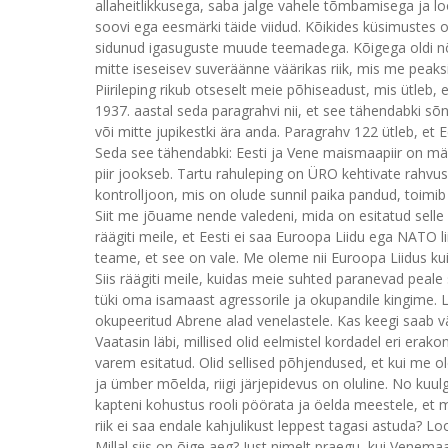
allaheitlikkusega, saba jalge vahele tõmbamisega ja loo
soovi ega eesmärki täide viidud. Kõikides küsimustes o
sidunud igasuguste muude teemadega. Kõigega oldi nõu
mitte iseseisev suveräänne väärikas riik, mis me peak
Piirileping rikub otseselt meie põhiseadust, mis ütleb, e
1937. aastal seda paragrahvi nii, et see tähendabki sõn
või mitte jupikestki ära anda. Paragrahv 122 ütleb, et
Seda see tähendabki: Eesti ja Vene maismaapiir on mä
piir jookseb. Tartu rahuleping on ÜRO kehtivate rahvusva
kontrolljoon, mis on olude sunnil paika pandud, toimib r
Siit me jõuame nende valedeni, mida on esitatud selle E
räägiti meile, et Eesti ei saa Euroopa Liidu ega NATO 
teame, et see on vale. Me oleme nii Euroopa Liidus kui 
Siis räägiti meile, kuidas meie suhted paranevad peal
tüki oma isamaast agressorile ja okupandile kingime. L
okupeeritud Abrene alad venelastele. Kas keegi saab v
Vaatasin läbi, millised olid eelmistel kordadel eri erak
varem esitatud. Olid sellised põhjendused, et kui me ol
ja ümber mõelda, riigi järjepidevus on oluline. No kuulg
kapteni kohustus rooli pöörata ja öelda meestele, et 
riik ei saa endale kahjulikust leppest tagasi astuda? Lo
Millal siis on õige aeg? Just nimelt praegu, kui Venemaa