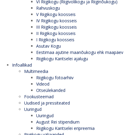
VI Riigikogu (Riigivolikogu ja Riiginõukogu)
Rahvuskogu
V Riigikogu koosseis
IV Riigikogu koosseis
III Riigikogu koosseis
II Riigikogu koosseis
I Riigikogu koosseis
Asutav Kogu
Eestimaa ajutine maanõukogu ehk maapäev
Riigikogu Kantselei ajalugu
Infoallikad
Multimeedia
Riigikogu fotoarhiiv
Videod
Otseülekanded
Fookusteemad
Uudised ja pressiteated
Uuringud
Uuringud
August Rei stipendium
Riigikogu Kantselei eripreemia
Riigikogu väljaanded