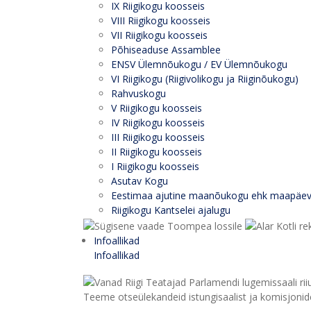
IX Riigikogu koosseis
VIII Riigikogu koosseis
VII Riigikogu koosseis
Põhiseaduse Assamblee
ENSV Ülemnõukogu / EV Ülemnõukogu
VI Riigikogu (Riigivolikogu ja Riiginõukogu)
Rahvuskogu
V Riigikogu koosseis
IV Riigikogu koosseis
III Riigikogu koosseis
II Riigikogu koosseis
I Riigikogu koosseis
Asutav Kogu
Eestimaa ajutine maanõukogu ehk maapäe
Riigikogu Kantselei ajalugu
Infoallikad
Infoallikad
Teeme otseülekandeid istungisaalist ja komisjonide 