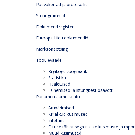
Päevakorrad ja protokollid
Stenogrammid
Dokumendiregister
Euroopa Liidu dokumendid
Märksõnaotsing
Tööülevaade
Riigikogu töögraafik
Statistika
Hääletused
Esinemised ja istungitest osavõtt
Parlamentaarne kontroll
Arupärimised
Kirjalikud küsimused
Infotund
Olulise tähtsusega riiklike küsimuste ja rapor
Muud küsimused