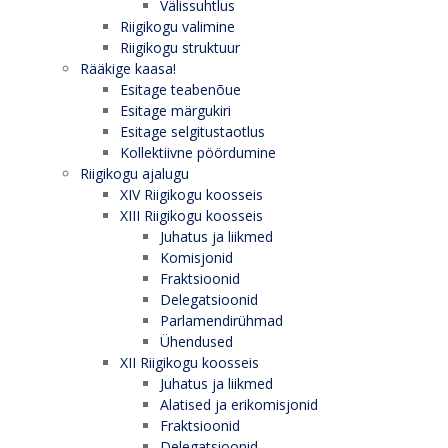
Välissuhtlus
Riigikogu valimine
Riigikogu struktuur
Rääkige kaasa!
Esitage teabenõue
Esitage märgukiri
Esitage selgitustaotlus
Kollektiivne pöördumine
Riigikogu ajalugu
XIV Riigikogu koosseis
XIII Riigikogu koosseis
Juhatus ja liikmed
Komisjonid
Fraktsioonid
Delegatsioonid
Parlamendirühmad
Ühendused
XII Riigikogu koosseis
Juhatus ja liikmed
Alatised ja erikomisjonid
Fraktsioonid
Delegatsioonid