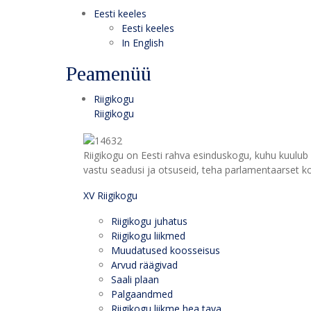
Eesti keeles
Eesti keeles
In English
Peamenüü
Riigikogu
Riigikogu
Riigikogu on Eesti rahva esinduskogu, kuhu kuulub 
vastu seadusi ja otsuseid, teha parlamentaarset kon
XV Riigikogu
Riigikogu juhatus
Riigikogu liikmed
Muudatused koosseisus
Arvud räägivad
Saali plaan
Palgaandmed
Riigikogu liikme hea tava