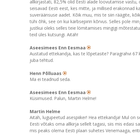
allkirjastati, 82,5% olid Eesti alade loovutamise vastu, 
seisavad Eesti eest, kes mitte, ja millised erakonnad
suveräänsuse aadet. Kõik muu, mis te siin räägite, kõi
tühi õhk, see on kui kärbsepirin kõrvus. Selles pole mi
justkui oleks selles teie lömitamises mingigi mõtestatu
teid üles kutsungi. Aitäh!
Aseesimees Enn Eesmaa
Austatud ettekandja, kas te lõpetasite? Paragrahvi 67 
juba tehtud.
Henn Põlluaas
Ma ei teadnud seda.
Aseesimees Enn Eesmaa
Küsimused. Palun, Martin Helme!
Martin Helme
Aitäh, lugupeetud asespiiker! Hea ettekandja! Mul on sel
Eesti võtaks oma allkirja sellelt tagasi, siis mis edasi
mis peaks olema Eesti plaan suhetes Venemaaga, eriti v