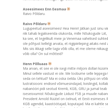
Aseesimees Enn Eesmaa
Raivo Põldaru.
Raivo Põldaru
Lugupeetud aseesimees! Hea Henn! Jätkan just sinu viim
riik tahab legaliseerida olukorda, mille Nõukogude Liit,
ka see, et tegelikult meie ja Venemaa vahelised suhted 
ole põhjust kellelgi arvata, et riigipiirileping aitaks ne
Mis siis ikkagi selle taga võib olla, et me oleme niikaug
võib olla? On sul mõtteid?
Henn Põlluaas
Ma arvan, et see ei ole isegi mitte miljoni dollari küsi
Minul sellele vastust ei ole. Me loobume selle leppeg
seda on tehtud? Ma ei oska öelda. Üks põhjusi on võib-o
lustratsiooni: endised võimuesindajad, kvislingid, kolla
nabanööri pidi seotud Kremli, KGB, GRU ja jumal teab
iseseisvumist Nõukogude Liidust FSB ja muude nabanö
President Arnold Rüütel on öelnud, et Eesti esimeses R
KGB agendid, kaastöötajad, koputajad. Ma ei kahtle se