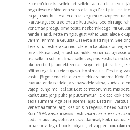
et te mõtlete ka sellele, et sellele raamatule tuleb ju j
negatiivsete näidetena sees olla. Aga Eesti piir – selli
välja ju siis, kui Eesti ei olnud isegi mitte okupeerit
Narva-tagused alad endale kuuluvaks. See oli räige ra
Venemaa praegu oma teiste naaberriikidega, nii Gruusi
nende alasid. Mitte mingisugust vahet Eesti alade okup
varem, Krimm ja Gruusia Osseetia alad hiljem. See ong
Teie siin, Eesti erakonnad, olete ja ka üldsus on väga va
terviklikkuse eest, mõistnud hukka Venemaa agressiooni
ära selle ja sulete silmad selle ees, mis Eestis toimub
okupeeritud ja annekteeritud. Kogu teie jutt sellest, et
näitab tegelikult teie sügavat hoolimatust Eesti riigi 
vastu. Järgmisena olete valmis ehk ära andma Kirde-Ees
vaatate enda isadele ja vanaisadele silma, kuidas te end
vajagi, tühja meil sellest Eesti territooriumist, mis ses
kaalutluste järgi püha ja puutumatu? Te olete kõik and
seda surmani. Aga selle asemel ajab Eesti riik, valitsu
Venemaa tahte järgi. Kes on siin tegelikult need putini
Kuni 1994. aastani seisis Eesti vapralt selle eest, et 
seda, muuseas, sotside eestvedamisel, kõik muutus. Es
oma soovidega. Lõpuks oligi nii, et vapper läbirääkimi