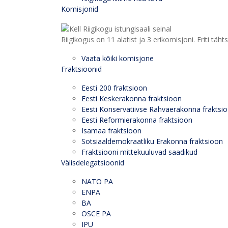
Komisjonid
Riigikogus on 11 alatist ja 3 erikomisjoni. Eriti
Vaata kõiki komisjone
Fraktsioonid
Eesti 200 fraktsioon
Eesti Keskerakonna fraktsioon
Eesti Konservatiivse Rahvaerakonna fraktsi
Eesti Reformierakonna fraktsioon
Isamaa fraktsioon
Sotsiaaldemokraatliku Erakonna fraktsioon
Fraktsiooni mittekuuluvad saadikud
Välisdelegatsioonid
NATO PA
ENPA
BA
OSCE PA
IPU