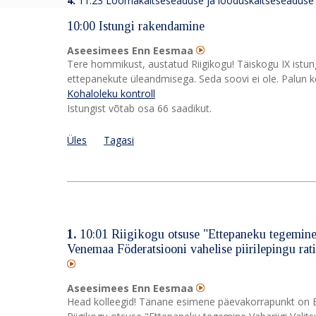
4.
11:23 Loomakaitseseaduse ja looduskaitseseaduse
10:00 Istungi rakendamine
Aseesimees Enn Eesmaa
Tere hommikust, austatud Riigikogu! Täiskogu IX istun
ettepanekute üleandmisega. Seda soovi ei ole. Palun ko
Kohaloleku kontroll
Istungist võtab osa 66 saadikut.
Üles
Tagasi
1.
10:01 Riigikogu otsuse "Ettepaneku tegemine V
Venemaa Föderatsiooni vahelise piirilepingu rat
Aseesimees Enn Eesmaa
Head kolleegid! Tänane esimene päevakorrapunkt on Ee