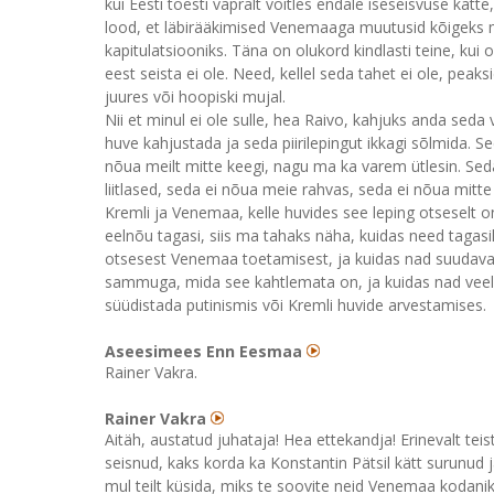
kui Eesti tõesti vapralt võitles endale iseseisvuse kä
lood, et läbirääkimised Venemaaga muutusid kõigeks mu
kapitulatsiooniks. Täna on olukord kindlasti teine, kui o
eest seista ei ole. Need, kellel seda tahet ei ole, peak
juures või hoopiski mujal.
Nii et minul ei ole sulle, hea Raivo, kahjuks anda seda vas
huve kahjustada ja seda piirilepingut ikkagi sõlmida. Se
nõua meilt mitte keegi, nagu ma ka varem ütlesin. Se
liitlased, seda ei nõua meie rahvas, seda ei nõua mitt
Kremli ja Venemaa, kelle huvides see leping otseselt on
eelnõu tagasi, siis ma tahaks näha, kuidas need tagasi
otsesest Venemaa toetamisest, ja kuidas nad suudavad t
sammuga, mida see kahtlemata on, ja kuidas nad veel sa
süüdistada putinismis või Kremli huvide arvestamises.
Aseesimees Enn Eesmaa
Rainer Vakra.
Rainer Vakra
Aitäh, austatud juhataja! Hea ettekandja! Erinevalt te
seisnud, kaks korda ka Konstantin Pätsil kätt surunud j
mul teilt küsida, miks te soovite neid Venemaa kodanikke