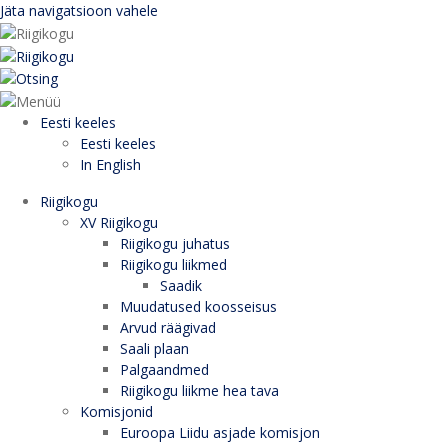
Jäta navigatsioon vahele
Eesti keeles
Eesti keeles
In English
Riigikogu
XV Riigikogu
Riigikogu juhatus
Riigikogu liikmed
Saadik
Muudatused koosseisus
Arvud räägivad
Saali plaan
Palgaandmed
Riigikogu liikme hea tava
Komisjonid
Euroopa Liidu asjade komisjon