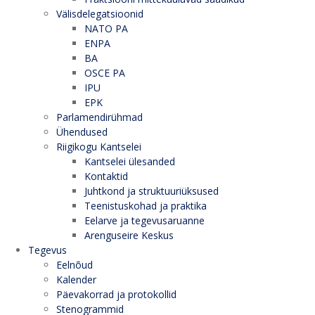
Välisdelegatsioonid
NATO PA
ENPA
BA
OSCE PA
IPU
EPK
Parlamendirühmad
Ühendused
Riigikogu Kantselei
Kantselei ülesanded
Kontaktid
Juhtkond ja struktuuriüksused
Teenistuskohad ja praktika
Eelarve ja tegevusaruanne
Arenguseire Keskus
Tegevus
Eelnõud
Kalender
Päevakorrad ja protokollid
Stenogrammid