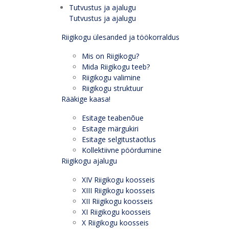
Tutvustus ja ajalugu
Tutvustus ja ajalugu
Riigikogu ülesanded ja töökorraldus
Mis on Riigikogu?
Mida Riigikogu teeb?
Riigikogu valimine
Riigikogu struktuur
Rääkige kaasa!
Esitage teabenõue
Esitage märgukiri
Esitage selgitustaotlus
Kollektiivne pöördumine
Riigikogu ajalugu
XIV Riigikogu koosseis
XIII Riigikogu koosseis
XII Riigikogu koosseis
XI Riigikogu koosseis
X Riigikogu koosseis