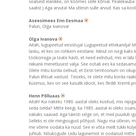
sealseid elanikke, on köömes selle kõrval. Pealekauba võ
saalist.) Aga arvuta! Ma ütlesin sulle arvud. Kas sa koo
Aseesimees Enn Eesmaa
Palun, Olga Ivanova!
Olga Ivanova
Aitäh, lugupeetud eesistuja! Lugupeetud ettekandja! M
lasku, et kes on rohkem eestlane. Minul on isegi kaks kü
töökorraga ja teate hästi, et need eelnõud, mis ei läb
niikuinii menetlusest välja. See ootab ees ka sedasama 
Olete mitu korda öelnud, et Eesti territoorium on okupe
Palun lihtsat vastust. Teiseks, te olete mitu korda rää
küsimus, kes on see kasulik idioot, kes flirdib Kremli 
Henn Põlluaas
Aitäh! Kui näiteks 1980. aastal oleks küsitud, mis nipig
seda öelda? Mitte keegi, ka 1985. aastal ei oleks osan
vabaks saavad. Aga täiesti selge on, et meil puudub iga
Selleks ei ole mingisugust põhjust. Nagu ma ütlesin, 
me võime oodata ka nüüd. See ei võta meilt tükki kül
juhtub. Nõukogude Liidu lagunemist ei oodanud mitte ke