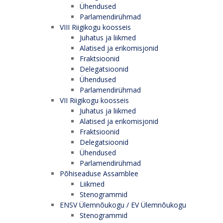
Ühendused
Parlamendirühmad
VIII Riigikogu koosseis
Juhatus ja liikmed
Alatised ja erikomisjonid
Fraktsioonid
Delegatsioonid
Ühendused
Parlamendirühmad
VII Riigikogu koosseis
Juhatus ja liikmed
Alatised ja erikomisjonid
Fraktsioonid
Delegatsioonid
Ühendused
Parlamendirühmad
Põhiseaduse Assamblee
Liikmed
Stenogrammid
ENSV Ülemnõukogu / EV Ülemnõukogu
Stenogrammid