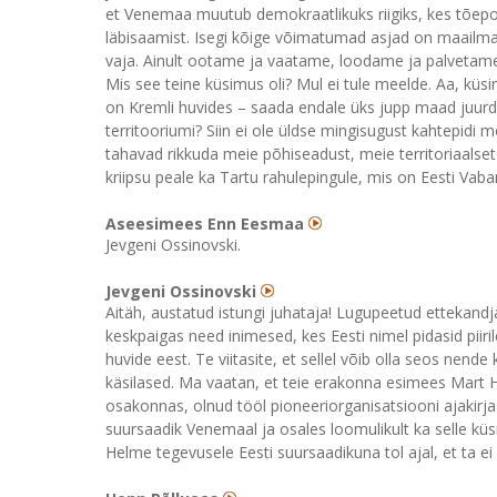
et Venemaa muutub demokraatlikuks riigiks, kes tõepo
läbisaamist. Isegi kõige võimatumad asjad on maailma
vaja. Ainult ootame ja vaatame, loodame ja palvetam
Mis see teine küsimus oli? Mul ei tule meelde. Aa, küsi
on Kremli huvides – saada endale üks jupp maad juurd
territooriumi? Siin ei ole üldse mingisugust kahtepidi 
tahavad rikkuda meie põhiseadust, meie territoriaalse
kriipsu peale ka Tartu rahulepingule, mis on Eesti Vabar
Aseesimees Enn Eesmaa
Jevgeni Ossinovski.
Jevgeni Ossinovski
Aitäh, austatud istungi juhataja! Lugupeetud ettekandja
keskpaigas need inimesed, kes Eesti nimel pidasid piirile
huvide eest. Te viitasite, et sellel võib olla seos nende
käsilased. Ma vaatan, et teie erakonna esimees Mart
osakonnas, olnud tööl pioneeriorganisatsiooni ajakirja
suursaadik Venemaal ja osales loomulikult ka selle k
Helme tegevusele Eesti suursaadikuna tol ajal, et ta ei 