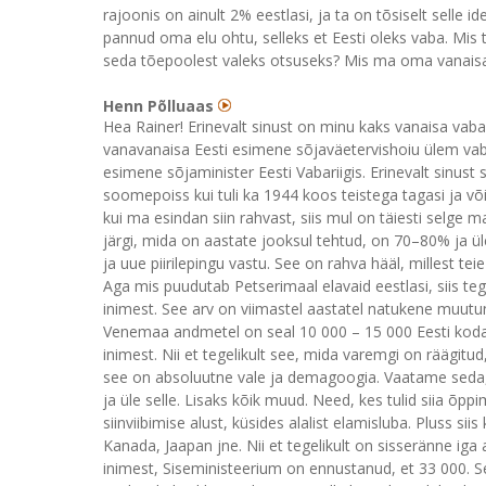
rajoonis on ainult 2% eestlasi, ja ta on tõsiselt selle 
pannud oma elu ohtu, selleks et Eesti oleks vaba. Mis 
seda tõepoolest valeks otsuseks? Mis ma oma vanaisale
Henn Põlluaas
Hea Rainer! Erinevalt sinust on minu kaks vanaisa vabad
vanavanaisa Eesti esimene sõjaväetervishoiu ülem vaba
esimene sõjaminister Eesti Vabariigis. Erinevalt sinust sõ
soomepoiss kui tuli ka 1944 koos teistega tagasi ja võitl
kui ma esindan siin rahvast, siis mul on täiesti selge 
järgi, mida on aastate jooksul tehtud, on 70–80% ja üle
ja uue piirilepingu vastu. See on rahva hääl, millest tei
Aga mis puudutab Petserimaal elavaid eestlasi, siis t
inimest. See arv on viimastel aastatel natukene muutun
Venemaa andmetel on seal 10 000 – 15 000 Eesti kodani
inimest. Nii et tegelikult see, mida varemgi on räägitud,
see on absoluutne vale ja demagoogia. Vaatame seda, ku
ja üle selle. Lisaks kõik muud. Need, kes tulid siia õpp
siinviibimise alust, küsides alalist elamisluba. Pluss s
Kanada, Jaapan jne. Nii et tegelikult on sisseränne ig
inimest, Siseministeerium on ennustanud, et 33 000. 