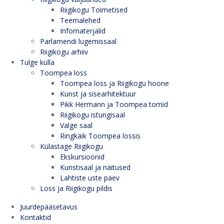
Riigikogu Toimetised
Teemalehed
Infomaterjalid
Parlamendi lugemissaal
Riigikogu arhiiv
Tulge külla
Toompea loss
Toompea loss ja Riigikogu hoone
Kunst ja sisearhitektuur
Pikk Hermann ja Toompea tornid
Riigikogu istungisaal
Valge saal
Ringkäik Toompea lossis
Külastage Riigikogu
Ekskursioonid
Kunstisaal ja näitused
Lahtiste uste päev
Loss ja Riigikogu pildis
Juurdepääsetavus
Kontaktid