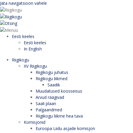
Jäta navigatsioon vahele
Eesti keeles
Eesti keeles
In English
Riigikogu
XV Riigikogu
Riigikogu juhatus
Riigikogu liikmed
Saadik
Muudatused koosseisus
Arvud räägivad
Saali plaan
Palgaandmed
Riigikogu liikme hea tava
Komisjonid
Euroopa Liidu asjade komisjon