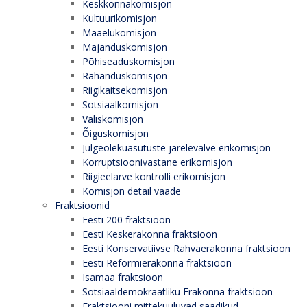
Keskkonnakomisjon
Kultuurikomisjon
Maaelukomisjon
Majanduskomisjon
Põhiseaduskomisjon
Rahanduskomisjon
Riigikaitsekomisjon
Sotsiaalkomisjon
Väliskomisjon
Õiguskomisjon
Julgeolekuasutuste järelevalve erikomisjon
Korruptsioonivastane erikomisjon
Riigieelarve kontrolli erikomisjon
Komisjon detail vaade
Fraktsioonid
Eesti 200 fraktsioon
Eesti Keskerakonna fraktsioon
Eesti Konservatiivse Rahvaerakonna fraktsioon
Eesti Reformierakonna fraktsioon
Isamaa fraktsioon
Sotsiaaldemokraatliku Erakonna fraktsioon
Fraktsiooni mittekuuluvad saadikud