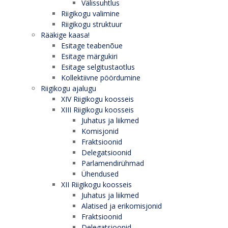
Välissuhtlus
Riigikogu valimine
Riigikogu struktuur
Rääkige kaasa!
Esitage teabenõue
Esitage märgukiri
Esitage selgitustaotlus
Kollektiivne pöördumine
Riigikogu ajalugu
XIV Riigikogu koosseis
XIII Riigikogu koosseis
Juhatus ja liikmed
Komisjonid
Fraktsioonid
Delegatsioonid
Parlamendirühmad
Ühendused
XII Riigikogu koosseis
Juhatus ja liikmed
Alatised ja erikomisjonid
Fraktsioonid
Delegatsioonid