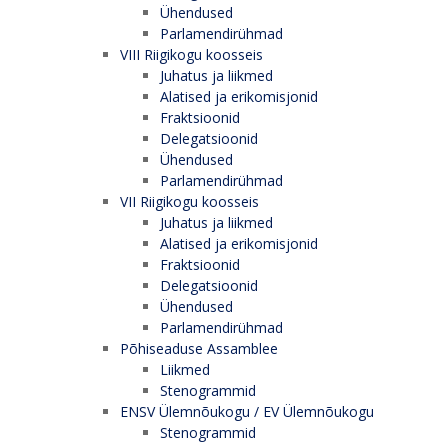
Ühendused
Parlamendirühmad
VIII Riigikogu koosseis
Juhatus ja liikmed
Alatised ja erikomisjonid
Fraktsioonid
Delegatsioonid
Ühendused
Parlamendirühmad
VII Riigikogu koosseis
Juhatus ja liikmed
Alatised ja erikomisjonid
Fraktsioonid
Delegatsioonid
Ühendused
Parlamendirühmad
Põhiseaduse Assamblee
Liikmed
Stenogrammid
ENSV Ülemnõukogu / EV Ülemnõukogu
Stenogrammid