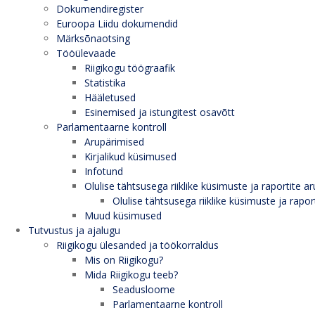
Dokumendiregister
Euroopa Liidu dokumendid
Märksõnaotsing
Tööülevaade
Riigikogu töögraafik
Statistika
Hääletused
Esinemised ja istungitest osavõtt
Parlamentaarne kontroll
Arupärimised
Kirjalikud küsimused
Infotund
Olulise tähtsusega riiklike küsimuste ja raportite ar
Olulise tähtsusega riiklike küsimuste ja rapor
Muud küsimused
Tutvustus ja ajalugu
Riigikogu ülesanded ja töökorraldus
Mis on Riigikogu?
Mida Riigikogu teeb?
Seadusloome
Parlamentaarne kontroll