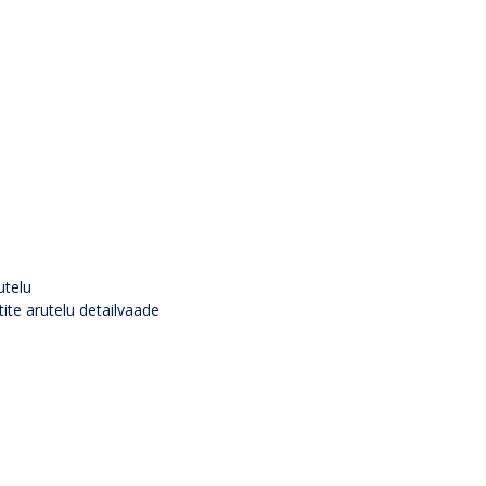
utelu
tite arutelu detailvaade