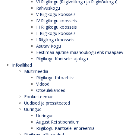
VI Riigikogu (Riigivolikogu ja Riiginõukogu)
Rahvuskogu
V Riigikogu koosseis
IV Riigikogu koosseis
III Riigikogu koosseis
II Riigikogu koosseis
I Riigikogu koosseis
Asutav Kogu
Eestimaa ajutine maanõukogu ehk maapäev
Riigikogu Kantselei ajalugu
Infoallikad
Multimeedia
Riigikogu fotoarhiiv
Videod
Otseülekanded
Fookusteemad
Uudised ja pressiteated
Uuringud
Uuringud
August Rei stipendium
Riigikogu Kantselei eripreemia
Riigikogu väljaanded