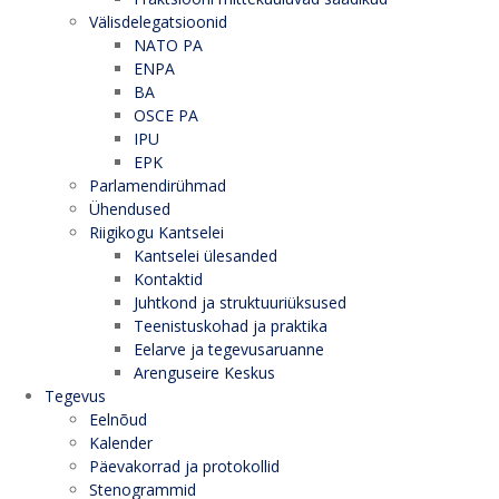
Välisdelegatsioonid
NATO PA
ENPA
BA
OSCE PA
IPU
EPK
Parlamendirühmad
Ühendused
Riigikogu Kantselei
Kantselei ülesanded
Kontaktid
Juhtkond ja struktuuriüksused
Teenistuskohad ja praktika
Eelarve ja tegevusaruanne
Arenguseire Keskus
Tegevus
Eelnõud
Kalender
Päevakorrad ja protokollid
Stenogrammid