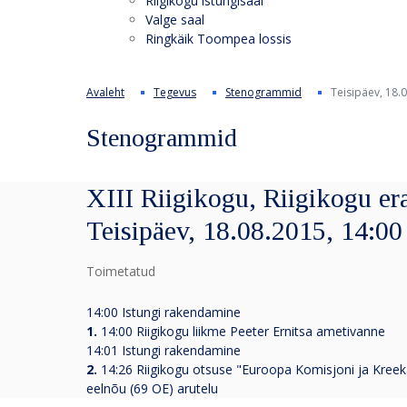
Riigikogu istungisaal
Valge saal
Ringkäik Toompea lossis
Avaleht
Tegevus
Stenogrammid
Teisipäev, 18.
Stenogrammid
XIII Riigikogu, Riigikogu er
Teisipäev, 18.08.2015, 14:00
Toimetatud
14:00 Istungi rakendamine
1.
14:00 Riigikogu liikme Peeter Ernitsa ametivanne
14:01 Istungi rakendamine
2.
14:26 Riigikogu otsuse "Euroopa Komisjoni ja Kreek
eelnõu (69 OE) arutelu