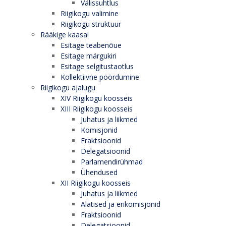
Välissuhtlus
Riigikogu valimine
Riigikogu struktuur
Rääkige kaasa!
Esitage teabenõue
Esitage märgukiri
Esitage selgitustaotlus
Kollektiivne pöördumine
Riigikogu ajalugu
XIV Riigikogu koosseis
XIII Riigikogu koosseis
Juhatus ja liikmed
Komisjonid
Fraktsioonid
Delegatsioonid
Parlamendirühmad
Ühendused
XII Riigikogu koosseis
Juhatus ja liikmed
Alatised ja erikomisjonid
Fraktsioonid
Delegatsioonid