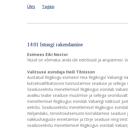
Üles
Tagasi
14:01 Istungi rakendamine
Esimees Eiki Nestor
Nüüd on võimalus anda üle eelnõusid ja arupärimisi. Vaba
Valitsuse esindaja Heili Tõnisson
Austatud Riigikogu esimees! Hea Riigikogu! Vabariigi Va
kutsekvalifikatsiooni tunnustamise seaduse ja selleg
Seaduseelnõu menetlemisel Riigikogus esindab Vabariigi 
avaliku teabe seaduse muutmise ja sellega seonduval
menetlemisel Riigikogus esindab Vabariigi Valitsust ju
eelnõu. Seaduseelnõu menetlemisel Riigikogus esindab V
Neljandaks, tervishoiuteenuste korraldamise seaduse 
nakkushaiguste ennetamise ja tõrje seaduse ning tei
seaduseelnõu menetlemisel Riigikogus esindab Vabariigi