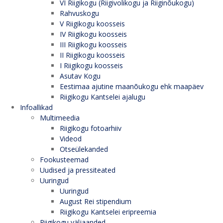
VI Riigikogu (Riigivolikogu ja Riiginõukogu)
Rahvuskogu
V Riigikogu koosseis
IV Riigikogu koosseis
III Riigikogu koosseis
II Riigikogu koosseis
I Riigikogu koosseis
Asutav Kogu
Eestimaa ajutine maanõukogu ehk maapäev
Riigikogu Kantselei ajalugu
Infoallikad
Multimeedia
Riigikogu fotoarhiiv
Videod
Otseülekanded
Fookusteemad
Uudised ja pressiteated
Uuringud
Uuringud
August Rei stipendium
Riigikogu Kantselei eripreemia
Riigikogu väljaanded