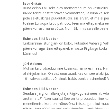
Igor Gräzin
Kuna eelnõu aluseks olev memorandum on vastuolus Eur
riikide teiste eest tehtavad võlamaksed, ja kuna ka selet
pole seletuskirjas puudutatudki, siis arvan, et me ei 
tõeline Euroopa Liidu patrioot, teen ma ettepaneku e
päevakorrast maha võtta. Noh, Eiki, mis sa selle peale ü
Esimees Eiki Nestor
Erakorraline istungjärk on kokku kutsutud Vabariigi Val
päevakorraga. Sinu ettepanek ei vasta Riigikogu kodu- 
küsimus!
Jüri Adams
Mul on ka protseduuriline küsimus, härra esimees. Nime
allakirjutamisel. On vist unustatud, kes on see allakirjut
101 rahvasaadikut või ainult fraktsioonide esimehed? V
Esimees Eiki Nestor
Seaduse järgi on allakirjutaja Riigikogu esimees. (J. A
arutama ...?" Naer saalis.) See on ka protseduuriline k
menetlemise kord on mõnevõrra teistsugune kui muud
pärast. Aga nüüd on meil sellegipoolest tarvis kinnitada