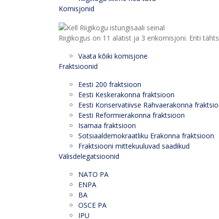
Komisjonid
Riigikogus on 11 alatist ja 3 erikomisjoni. Eriti
Vaata kõiki komisjone
Fraktsioonid
Eesti 200 fraktsioon
Eesti Keskerakonna fraktsioon
Eesti Konservatiivse Rahvaerakonna fraktsi
Eesti Reformierakonna fraktsioon
Isamaa fraktsioon
Sotsiaaldemokraatliku Erakonna fraktsioon
Fraktsiooni mittekuuluvad saadikud
Välisdelegatsioonid
NATO PA
ENPA
BA
OSCE PA
IPU