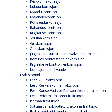
Keskkonnakomisjon
Kultuurikomisjon
Maaelukomisjon
Majanduskomisjon
Põhiseaduskomisjon
Rahanduskomisjon
Riigikaitsekomisjon
Sotsiaalkomisjon
Väliskomisjon
Õiguskomisjon
Julgeolekuasutuste järelevalve erikomisjon
Korruptsioonivastane erikomisjon
Riigieelarve kontrolli erikomisjon
Komisjon detail vaade
Fraktsioonid
Eesti 200 fraktsioon
Eesti Keskerakonna fraktsioon
Eesti Konservatiivse Rahvaerakonna fraktsioon
Eesti Reformierakonna fraktsioon
Isamaa fraktsioon
Sotsiaaldemokraatliku Erakonna fraktsioon
Fraktsiooni mittekuuluvad saadikud