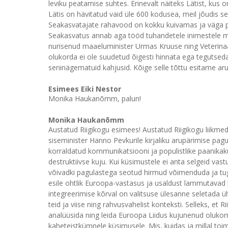
leviku peatamise suhtes. Erinevalt näiteks Lätist, kus o
Lätis on hävitatud vaid üle 600 kodusea, meil jõudis s
Seakasvatajate rahavood on kokku kuivamas ja väga p
Seakasvatus annab aga tööd tuhandetele inimestele m
nurisenud maaeluminister Urmas Kruuse ning Veterinaar
olukorda ei ole suudetud õigesti hinnata ega tegutsed
seninägematuid kahjusid. Kõige selle tõttu esitame aru
Esimees Eiki Nestor
Monika Haukanõmm, palun!
Monika Haukanõmm
Austatud Riigikogu esimees! Austatud Riigikogu liikmed
siseminister Hanno Pevkurile kirjaliku arupärimise pag
korraldatud kommunikatsiooni ja populistlike paanikak
destruktiivse kuju. Kui küsimustele ei anta selgeid vast
võivadki pagulastega seotud hirmud võimenduda ja tu
esile ohtlik Euroopa-vastasus ja usaldust lammutavad
integreerimise kõrval on valitsuse ülesanne seletada ü
teid ja viise ning rahvusvahelist konteksti. Selleks, et 
analüüsida ning leida Euroopa Liidus kujunenud olukorr
kaheteistkümnele küsimusele. Mis, kuidas ja millal toim