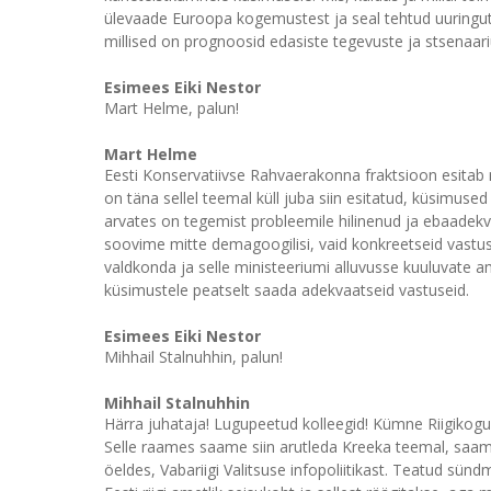
ülevaade Euroopa kogemustest ja seal tehtud uuringute
millised on prognoosid edasiste tegevuste ja stsenaar
Esimees Eiki Nestor
Mart Helme, palun!
Mart Helme
Eesti Konservatiivse Rahvaerakonna fraktsioon esitab 
on täna sellel teemal küll juba siin esitatud, küsimused 
arvates on tegemist probleemile hilinenud ja ebaadekv
soovime mitte demagoogilisi, vaid konkreetseid vast
valdkonda ja selle ministeeriumi alluvusse kuuluvate
küsimustele peatselt saada adekvaatseid vastuseid.
Esimees Eiki Nestor
Mihhail Stalnuhhin, palun!
Mihhail Stalnuhhin
Härra juhataja! Lugupeetud kolleegid! Kümne Riigikogu
Selle raames saame siin arutleda Kreeka teemal, saame 
öeldes, Vabariigi Valitsuse infopoliitikast. Teatud sün