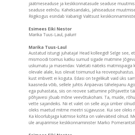
jäätmeseaduse ja keskkonnatasude seaduse muutmis
seaduse eelnõu. Kaheksandaks, jahiseaduse muutmis
Riigikogus esindab Vabariigi Valitsust keskkonnaminis
Esimees Eiki Nestor
Marika Tuus-Laul, palun!
Marika Tuus-Laul
Austatud istungi juhataja! Head kolleegid! Selge see, 
mismoodi toimus katku surnud sigade matmine Jõgevam
uskumatu ja masendav. Valetati näiteks matmispaiga k
olevale alale, kus olevat toimunud ka reoveepuhastus.
kust imbvett ei koguta. Edasi on tegelikult vaid üks sa
kaasneda võib, sellele juhtis Äripäevas tähelepanu Ago
ega puhastata, siis on reovee sattumine põhjavette täie
põhjavesi jõuab mõne veevõtukohani. Ta, muide, rõhut
vette sajandeiks. Nii et valet on selle asja ümber olnu
oleks maetud mitme meetri sügavusse. Kui see oleks nii
Ka kloorlubjaga katmise kohta on valeväiteid olnud. M
üle arupärimise keskkonnaminister Marko Pomerantsile