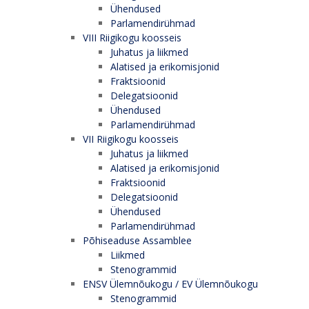
Ühendused
Parlamendirühmad
VIII Riigikogu koosseis
Juhatus ja liikmed
Alatised ja erikomisjonid
Fraktsioonid
Delegatsioonid
Ühendused
Parlamendirühmad
VII Riigikogu koosseis
Juhatus ja liikmed
Alatised ja erikomisjonid
Fraktsioonid
Delegatsioonid
Ühendused
Parlamendirühmad
Põhiseaduse Assamblee
Liikmed
Stenogrammid
ENSV Ülemnõukogu / EV Ülemnõukogu
Stenogrammid