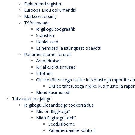
Dokumendiregister
Euroopa Liidu dokumendid
Märksõnaotsing
Tööülevaade
Riigikogu töögraafik
Statistika
Hääletused
Esinemised ja istungitest osavõtt
Parlamentaarne kontroll
Arupärimised
Kirjalikud küsimused
Infotund
Olulise tähtsusega riiklike küsimuste ja raportite ar
Olulise tähtsusega riiklike küsimuste ja rapor
Muud küsimused
Tutvustus ja ajalugu
Riigikogu ülesanded ja töökorraldus
Mis on Riigikogu?
Mida Riigikogu teeb?
Seadusloome
Parlamentaarne kontroll