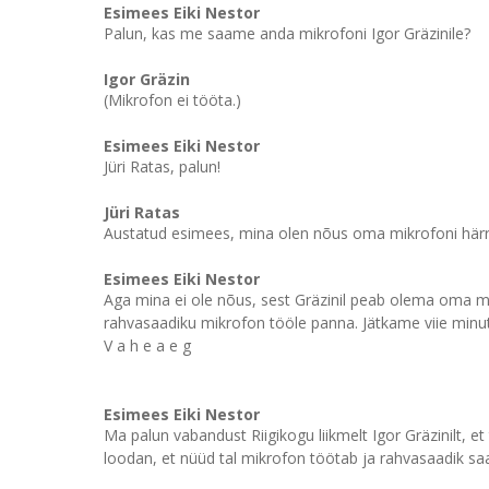
Esimees Eiki Nestor
Palun, kas me saame anda mikrofoni Igor Gräzinile?
Igor Gräzin
(Mikrofon ei tööta.)
Esimees Eiki Nestor
Jüri Ratas, palun!
Jüri Ratas
Austatud esimees, mina olen nõus oma mikrofoni härr
Esimees Eiki Nestor
Aga mina ei ole nõus, sest Gräzinil peab olema oma mik
rahvasaadiku mikrofon tööle panna. Jätkame viie minut
V a h e a e g
Esimees Eiki Nestor
Ma palun vabandust Riigikogu liikmelt Igor Gräzinilt, 
loodan, et nüüd tal mikrofon töötab ja rahvasaadik sa