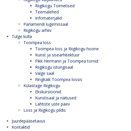
Riigikogu Toimetised
Teemalehed
Infomaterjalid
Parlamendi lugemissaal
Riigikogu arhiiv
Tulge külla
Toompea loss
Toompea loss ja Riigikogu hoone
Kunst ja sisearhitektuur
Pikk Hermann ja Toompea tornid
Riigikogu istungisaal
Valge saal
Ringkäik Toompea lossis
Külastage Riigikogu
Ekskursioonid
Kunstisaal ja näitused
Lahtiste uste päev
Loss ja Riigikogu pildis
Juurdepääsetavus
Kontaktid