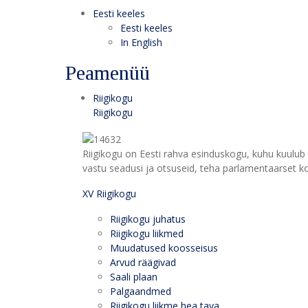
Eesti keeles
Eesti keeles
In English
Peamenüü
Riigikogu
Riigikogu
Riigikogu on Eesti rahva esinduskogu, kuhu kuulub 
vastu seadusi ja otsuseid, teha parlamentaarset kon
XV Riigikogu
Riigikogu juhatus
Riigikogu liikmed
Muudatused koosseisus
Arvud räägivad
Saali plaan
Palgaandmed
Riigikogu liikme hea tava