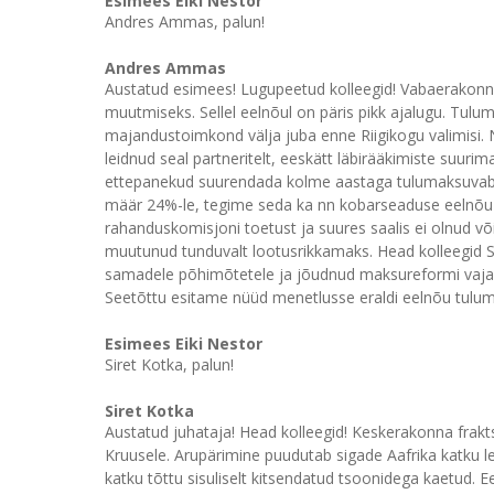
Esimees Eiki Nestor
Andres Ammas, palun!
Andres Ammas
Austatud esimees! Lugupeetud kolleegid! Vabaerakonn
muutmiseks. Sellel eelnõul on päris pikk ajalugu. Tul
majandustoimkond välja juba enne Riigikogu valimisi. N
leidnud seal partneritelt, eeskätt läbirääkimiste suuri
ettepanekud suurendada kolme aastaga tulumaksuvaba 
määr 24%-le, tegime seda ka nn kobarseaduse eelnõu 
rahanduskomisjoni toetust ja suures saalis ei olnud võ
muutunud tunduvalt lootusrikkamaks. Head kolleegid S
samadele põhimõtetele ja jõudnud maksureformi vajal
Seetõttu esitame nüüd menetlusse eraldi eelnõu tulu
Esimees Eiki Nestor
Siret Kotka, palun!
Siret Kotka
Austatud juhataja! Head kolleegid! Keskerakonna frakt
Kruusele. Arupärimine puudutab sigade Aafrika katku le
katku tõttu sisuliselt kitsendatud tsoonidega kaetud. 