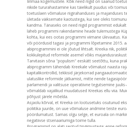
Iirimaa kogemustele. Kõik need riigid on saanud toetusl
riikide tururahastamine kas täielikult puudus või toim
toetuslaen võimaluse riigirahanduses ja majanduses te
ületada väiksemate kaotustega, kui see oleks toimunud 
kandma. Tänaseks on need riigid programmist edukalt 
läheb programmi rakendamine heade tulemustega Küpro
kohta, kui ees ootas programmi viimane ülevaatus. Kahj
või pöördusid tagasi ja programmi lõpetamine 2015. a
abiprogrammini ei ole jõutud lihtsalt. Kreeka riik, poli
kokkulepitud reformide asemel võiks majandusraskuste
Tarvitasin sõna "populism" eeskätt seetõttu, kuna pra
abiprogramm tähendab Kreekale võimalust naasta rajal
kapitalikontrollid, tekkisid järjekorrad pangaautomaat
ulatuslike reformide jätkamist, mitte nende tagasipö
parlamendi ja valitsuse operatiivne tegutsemine juulis
võimaldab vajalikud muudatused Kreekas ellu viia. Muid
põhjust järele mõelda.
Asjaolu kõrval, et Kreeka on lootusetuks osutunud eks
poliitika juurde, on uue võimaluse andmine teiste euroa
pöördumatust. Samas olgu selge, et euroala on märkimi
negatiivse stsenaariumiga toime tulla.
Programmid on alati seotud tingimustega: enne reformid