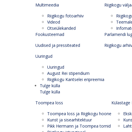
Multimeedia
Riigikogu välj
Riigikogu fotoarhiiv
Riigikog
Videod
Teemal
Otseülekanded
Infomate
Fookusteemad
Parlamendi lu
Uudised ja pressiteated
Riigikogu arhii
Uuringud
Uuringud
August Rei stipendium
Riigikogu Kantselei eripreemia
Tulge külla
Tulge külla
Toompea loss
Külastage 
Toompea loss ja Riigikogu hoone
Eksk
Kunst ja sisearhitektuur
Kuns
Pikk Hermann ja Toompea tornid
Laht