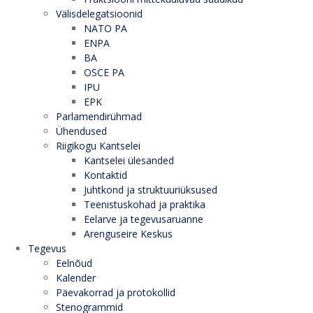
Välisdelegatsioonid
NATO PA
ENPA
BA
OSCE PA
IPU
EPK
Parlamendirühmad
Ühendused
Riigikogu Kantselei
Kantselei ülesanded
Kontaktid
Juhtkond ja struktuuriüksused
Teenistuskohad ja praktika
Eelarve ja tegevusaruanne
Arenguseire Keskus
Tegevus
Eelnõud
Kalender
Päevakorrad ja protokollid
Stenogrammid