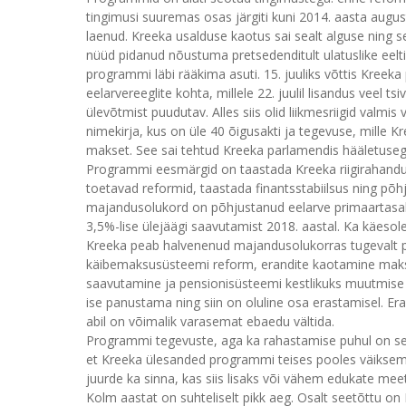
tingimusi suuremas osas järgiti kuni 2014. aasta august
laenud. Kreeka usalduse kaotus sai sealt alguse ning s
nüüd pidanud nõustuma pretsedenditult ulatuslike eelt
programmi läbi rääkima asuti. 15. juuliks võttis Kreek
eelarvereeglite kohta, millele 22. juulil lisandus veel ts
ülevõtmist puudutav. Alles siis olid liikmesriigid valmis
nimekirja, kus on üle 40 õigusakti ja tegevuse, mille
makset. See sai tehtud Kreeka parlamendis hääletusega
Programmi eesmärgid on taastada Kreeka riigirahandus
toetavad reformid, taastada finantsstabiilsus ning põhj
majandusolukord on põhjustanud eelarve primaartas
3,5%-lise ülejäägi saavutamist 2018. aastal. Ka käeso
Kreeka peab halvenenud majandusolukorras tugevalt p
käibemaksusüsteemi reform, erandite kaotamine maks
saavutamine ja pensionisüsteemi kestlikuks muutmise 
ise panustama ning siin on oluline osa erastamisel. Er
abil on võimalik varasemat ebaedu vältida.
Programmi tegevuste, aga ka rahastamise puhul on sel
et Kreeka ülesanded programmi teises pooles väiksemad
juurde ka sinna, kas siis lisaks või vähem edukate m
Kolm aastat on suhteliselt pikk aeg. Osalt seetõttu 