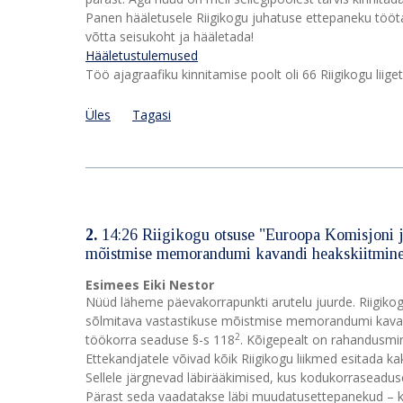
Panen hääletusele Riigikogu juhatuse ettepaneku töö
võtta seisukoht ja hääletada!
Hääletustulemused
Töö ajagraafiku kinnitamise poolt oli 66 Riigikogu liiget
Üles
Tagasi
2.
14:26 Riigikogu otsuse "Euroopa Komisjoni ja
mõistmise memorandumi kavandi heakskiitmine“
Esimees Eiki Nestor
Nüüd läheme päevakorrapunkti arutelu juurde. Riigikog
sõlmitava vastastikuse mõistmise memorandumi kavand
2
töökorra seaduse §-s 118
. Kõigepealt on rahandusmin
Ettekandjatele võivad kõik Riigikogu liikmed esitada ka
Sellele järgnevad läbirääkimised, kus kodukorraseaduse 
Pärast seda vaadatakse läbi muudatusettepanekud – ku