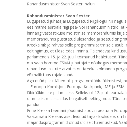
Rahandusminister Sven Sester, palun!
Rahandusminister Sven Sester
Lugupeetud juhataja! Lugupeetud Riigikogu! Nii nagu
ees mitme euroala riigi pea- või rahandusministrid, e
hinnang vastastikuse mõistmise memorandumis kirjeld
memorandumis püstitatud ülesanded ja seatud tingimus
Kreeka riik ja rahvas selle programmi täitmisele asub, 
eeltingimus, et üldse edasi minna. Täiendavat kindlus
parlamendis 15. ja 22. juulil toimunud hääletused. Tä
ma saan homme ESM-i juhatajate nõukogus memorandum
rahandusministrite arvates on Kreeka kolmanda progr
võimalik taas rajale saada.
Aga nüüd pisut lähemalt programmiläbirääkimistest, nend
– Euroopa Komisjon, Euroopa Keskpank, IMF ja ESM – 
läbirääkimiste pidamiseks. Selleks oli 12. juulil euroala
raamistik, mis sisaldas hulgaliselt eeltingimusi. Tän
pandud.
Enne Kreeka teemani jõudmist soovin peatuda Euroopa 
Vaatamata Kreekas aset leidnud tagasilöökidele, on fin
majandusprogrammid olnud üldiselt tulemuslikud. Vaatam