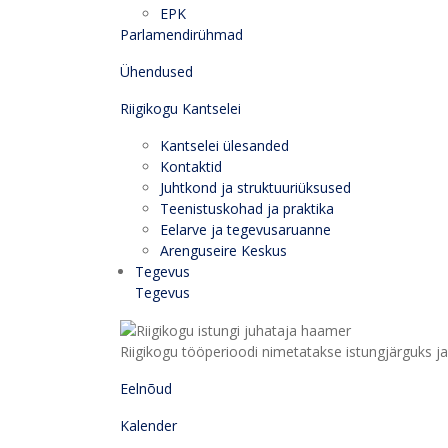
EPK
Parlamendirühmad
Ühendused
Riigikogu Kantselei
Kantselei ülesanded
Kontaktid
Juhtkond ja struktuuriüksused
Teenistuskohad ja praktika
Eelarve ja tegevusaruanne
Arenguseire Keskus
Tegevus
Tegevus
Riigikogu tööperioodi nimetatakse istungjärguks ja 
Eelnõud
Kalender