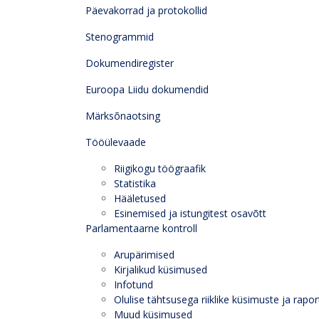
Päevakorrad ja protokollid
Stenogrammid
Dokumendiregister
Euroopa Liidu dokumendid
Märksõnaotsing
Tööülevaade
Riigikogu töögraafik
Statistika
Hääletused
Esinemised ja istungitest osavõtt
Parlamentaarne kontroll
Arupärimised
Kirjalikud küsimused
Infotund
Olulise tähtsusega riiklike küsimuste ja rapor
Muud küsimused