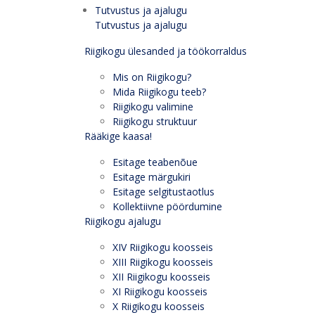
Tutvustus ja ajalugu
Tutvustus ja ajalugu
Riigikogu ülesanded ja töökorraldus
Mis on Riigikogu?
Mida Riigikogu teeb?
Riigikogu valimine
Riigikogu struktuur
Rääkige kaasa!
Esitage teabenõue
Esitage märgukiri
Esitage selgitustaotlus
Kollektiivne pöördumine
Riigikogu ajalugu
XIV Riigikogu koosseis
XIII Riigikogu koosseis
XII Riigikogu koosseis
XI Riigikogu koosseis
X Riigikogu koosseis