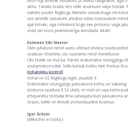
Eesti riigi ametlik seisukoht ja sellest räägitakse, ag
aimu. Tahaks teada, kes selle arvamuse välja töötab. Mi
näiteks poolte Riigikogu liikmete seisukohaga või kohal
see ametlik seisukoht antakse edasi töötavatele meedi
ajal kohale, aga mõnikord kogu see protsess väga pi
seda siin koos peaministriga arendada. Aitäh!
Esimees Eiki Nestor
Olen juhatuse nimel vastu võtnud üheksa seaduseelnõu 
seaduse nõuetele, siis suuname need menetlusse.
Üks teade on mul ka. Pärast erakorralise istungjärgu l
asutamiskoosolek. Selle kutsub kokku Keit Pentus-Ros
Kohaloleku kontroll
Kohal on 92 Riigikogu liiget, puudub 9.
Erakorralise istungjärgu päevakorra kohta on Vabariigi
töökorra seaduse § 52 ütleb, et meil on vaja kehtestad
ettepaneku töötada ilma vaheajata kuni päevakorra 
Gräzin, kellel on ilmselt protseduuriline küsimus.
Igor Gräzin
(Mikrofon ei tööta.)