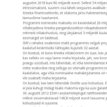
augustini 2018 kuni 86 miljardit eurot. Sellest 54 mil
intressimaksed, suurem osa läheb seejuures avalikule 
Kreeka finantssektorile, et olukorra järsu halvenemis
laenuvõime taastamist.
Programmi esimeseks makseks on kavandatud 26 miljard
võlakirjadena Kreeka pangandussektori rekapitaliseerim
mitmeid võlakohustusi, ning ülejäänud 3 miljardit kuul
eesmärgid on täidetud.
IMF-i rahalise osalemise maht programmis selgub pro
kaalutud keskmiseks tähtajaks kujuneb 32 aastat.
On küsitud, et kuna Kreeka võlakoorem on suur, kas ja
kas selleks on vaja laene maha kirjutada. Jah, see ko
praegu soodsad, mis tähendab, et võla teenindamise k
mitte erakordne ning sellega on võimalik programmi 
kaalutakse, aga võla nominaalne mahakirjutamine on vä
või osaliselt maha kirjutama.
On küsitud, kas laen tähendab Eestile uusi kohustusi. E
ei pea kuhugi midagi lisaks maksma ega ka uusi gara
30. augustil 2012 ESM-i asutamislepingut ratifitseeride
millest sissemakstavad 148,8 miljonit eurot tasusime j
kohustused ei suurene.