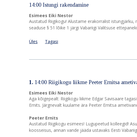
14:00 Istungi rakendamine
Esimees Eiki Nestor
Austatud Riigikogu! Alustame erakorralist istungjärku
seaduse § 51 lõike 1 järgi Vabariigi Valitsuse ettepanek
Üles
Tagasi
1.
14:00 Riigikogu liikme Peeter Ernitsa ameti
Esimees Eiki Nestor
Aga kõigepealt: Riigikogu liikme Edgar Savisaare tagasi
Ernits. Järgnevalt kuulame ära Peeter Ernitsa ametivand
Peeter Ernits
Austatud Riigikogu esimees! Lugupeetud kolleegid! Asu
koosseisus, annan vande jääda ustavaks Eesti Vabariigi