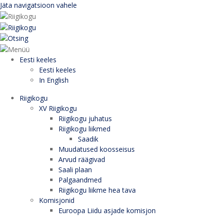
Jäta navigatsioon vahele
Eesti keeles
Eesti keeles
In English
Riigikogu
XV Riigikogu
Riigikogu juhatus
Riigikogu liikmed
Saadik
Muudatused koosseisus
Arvud räägivad
Saali plaan
Palgaandmed
Riigikogu liikme hea tava
Komisjonid
Euroopa Liidu asjade komisjon