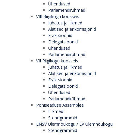
Ühendused
Parlamendirühmad
VIII Riigikogu koosseis
Juhatus ja liikmed
Alatised ja erikomisjonid
Fraktsioonid
Delegatsioonid
Ühendused
Parlamendirühmad
VII Riigikogu koosseis
Juhatus ja liikmed
Alatised ja erikomisjonid
Fraktsioonid
Delegatsioonid
Ühendused
Parlamendirühmad
Põhiseaduse Assamblee
Liikmed
Stenogrammid
ENSV Ülemnõukogu / EV Ülemnõukogu
Stenogrammid