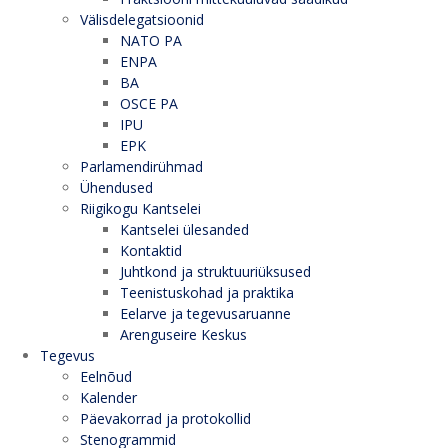
Välisdelegatsioonid
NATO PA
ENPA
BA
OSCE PA
IPU
EPK
Parlamendirühmad
Ühendused
Riigikogu Kantselei
Kantselei ülesanded
Kontaktid
Juhtkond ja struktuuriüksused
Teenistuskohad ja praktika
Eelarve ja tegevusaruanne
Arenguseire Keskus
Tegevus
Eelnõud
Kalender
Päevakorrad ja protokollid
Stenogrammid