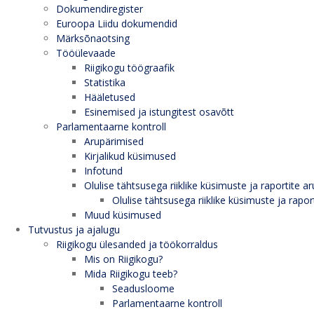
Dokumendiregister
Euroopa Liidu dokumendid
Märksõnaotsing
Tööülevaade
Riigikogu töögraafik
Statistika
Hääletused
Esinemised ja istungitest osavõtt
Parlamentaarne kontroll
Arupärimised
Kirjalikud küsimused
Infotund
Olulise tähtsusega riiklike küsimuste ja raportite ar
Olulise tähtsusega riiklike küsimuste ja rapor
Muud küsimused
Tutvustus ja ajalugu
Riigikogu ülesanded ja töökorraldus
Mis on Riigikogu?
Mida Riigikogu teeb?
Seadusloome
Parlamentaarne kontroll