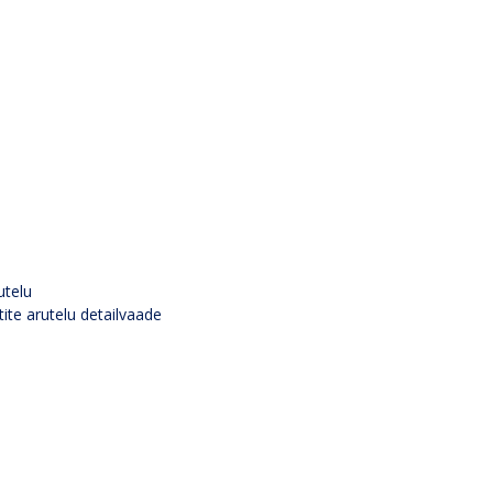
utelu
tite arutelu detailvaade