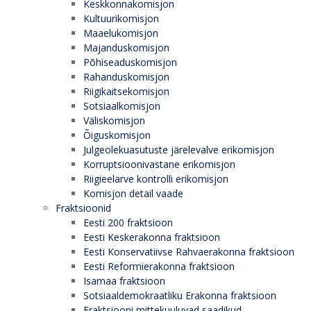
Keskkonnakomisjon
Kultuurikomisjon
Maaelukomisjon
Majanduskomisjon
Põhiseaduskomisjon
Rahanduskomisjon
Riigikaitsekomisjon
Sotsiaalkomisjon
Väliskomisjon
Õiguskomisjon
Julgeolekuasutuste järelevalve erikomisjon
Korruptsioonivastane erikomisjon
Riigieelarve kontrolli erikomisjon
Komisjon detail vaade
Fraktsioonid
Eesti 200 fraktsioon
Eesti Keskerakonna fraktsioon
Eesti Konservatiivse Rahvaerakonna fraktsioon
Eesti Reformierakonna fraktsioon
Isamaa fraktsioon
Sotsiaaldemokraatliku Erakonna fraktsioon
Fraktsiooni mittekuuluvad saadikud