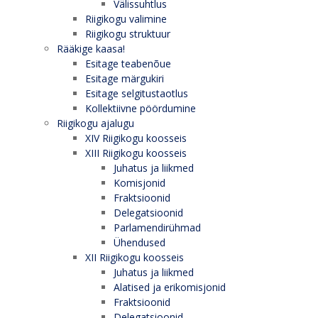
Välissuhtlus
Riigikogu valimine
Riigikogu struktuur
Rääkige kaasa!
Esitage teabenõue
Esitage märgukiri
Esitage selgitustaotlus
Kollektiivne pöördumine
Riigikogu ajalugu
XIV Riigikogu koosseis
XIII Riigikogu koosseis
Juhatus ja liikmed
Komisjonid
Fraktsioonid
Delegatsioonid
Parlamendirühmad
Ühendused
XII Riigikogu koosseis
Juhatus ja liikmed
Alatised ja erikomisjonid
Fraktsioonid
Delegatsioonid