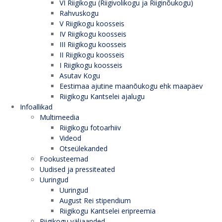
VI Riigikogu (Riigivolikogu ja Riiginõukogu)
Rahvuskogu
V Riigikogu koosseis
IV Riigikogu koosseis
III Riigikogu koosseis
II Riigikogu koosseis
I Riigikogu koosseis
Asutav Kogu
Eestimaa ajutine maanõukogu ehk maapäev
Riigikogu Kantselei ajalugu
Infoallikad
Multimeedia
Riigikogu fotoarhiiv
Videod
Otseülekanded
Fookusteemad
Uudised ja pressiteated
Uuringud
Uuringud
August Rei stipendium
Riigikogu Kantselei eripreemia
Riigikogu väljaanded