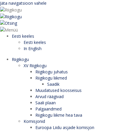
Jäta navigatsioon vahele
Eesti keeles
Eesti keeles
In English
Riigikogu
XV Riigikogu
Riigikogu juhatus
Riigikogu liikmed
Saadik
Muudatused koosseisus
Arvud räägivad
Saali plaan
Palgaandmed
Riigikogu liikme hea tava
Komisjonid
Euroopa Liidu asjade komisjon