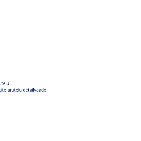
utelu
tite arutelu detailvaade