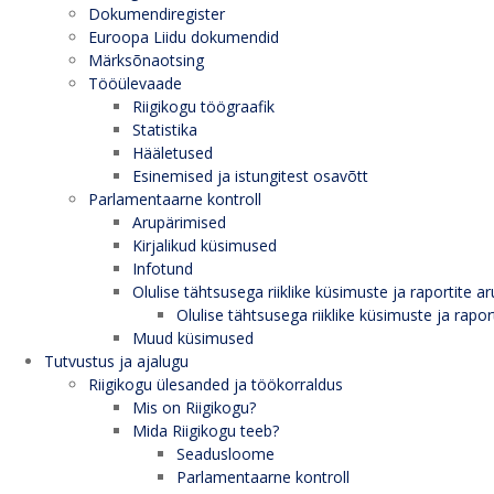
Dokumendiregister
Euroopa Liidu dokumendid
Märksõnaotsing
Tööülevaade
Riigikogu töögraafik
Statistika
Hääletused
Esinemised ja istungitest osavõtt
Parlamentaarne kontroll
Arupärimised
Kirjalikud küsimused
Infotund
Olulise tähtsusega riiklike küsimuste ja raportite ar
Olulise tähtsusega riiklike küsimuste ja rapor
Muud küsimused
Tutvustus ja ajalugu
Riigikogu ülesanded ja töökorraldus
Mis on Riigikogu?
Mida Riigikogu teeb?
Seadusloome
Parlamentaarne kontroll