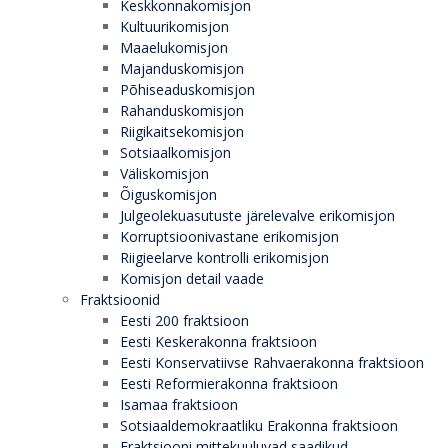
Keskkonnakomisjon
Kultuurikomisjon
Maaelukomisjon
Majanduskomisjon
Põhiseaduskomisjon
Rahanduskomisjon
Riigikaitsekomisjon
Sotsiaalkomisjon
Väliskomisjon
Õiguskomisjon
Julgeolekuasutuste järelevalve erikomisjon
Korruptsioonivastane erikomisjon
Riigieelarve kontrolli erikomisjon
Komisjon detail vaade
Fraktsioonid
Eesti 200 fraktsioon
Eesti Keskerakonna fraktsioon
Eesti Konservatiivse Rahvaerakonna fraktsioon
Eesti Reformierakonna fraktsioon
Isamaa fraktsioon
Sotsiaaldemokraatliku Erakonna fraktsioon
Fraktsiooni mittekuuluvad saadikud