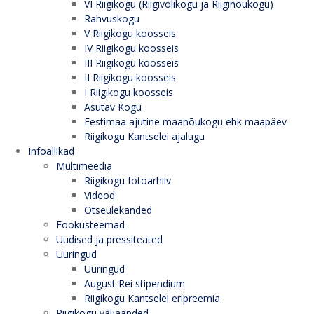
VI Riigikogu (Riigivolikogu ja Riiginõukogu)
Rahvuskogu
V Riigikogu koosseis
IV Riigikogu koosseis
III Riigikogu koosseis
II Riigikogu koosseis
I Riigikogu koosseis
Asutav Kogu
Eestimaa ajutine maanõukogu ehk maapäev
Riigikogu Kantselei ajalugu
Infoallikad
Multimeedia
Riigikogu fotoarhiiv
Videod
Otseülekanded
Fookusteemad
Uudised ja pressiteated
Uuringud
Uuringud
August Rei stipendium
Riigikogu Kantselei eripreemia
Riigikogu väljaanded