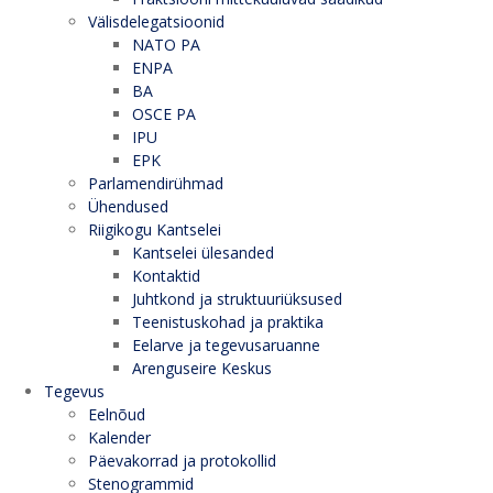
Välisdelegatsioonid
NATO PA
ENPA
BA
OSCE PA
IPU
EPK
Parlamendirühmad
Ühendused
Riigikogu Kantselei
Kantselei ülesanded
Kontaktid
Juhtkond ja struktuuriüksused
Teenistuskohad ja praktika
Eelarve ja tegevusaruanne
Arenguseire Keskus
Tegevus
Eelnõud
Kalender
Päevakorrad ja protokollid
Stenogrammid