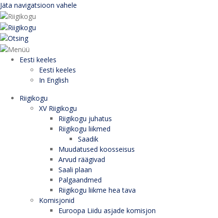
Jäta navigatsioon vahele
Eesti keeles
Eesti keeles
In English
Riigikogu
XV Riigikogu
Riigikogu juhatus
Riigikogu liikmed
Saadik
Muudatused koosseisus
Arvud räägivad
Saali plaan
Palgaandmed
Riigikogu liikme hea tava
Komisjonid
Euroopa Liidu asjade komisjon