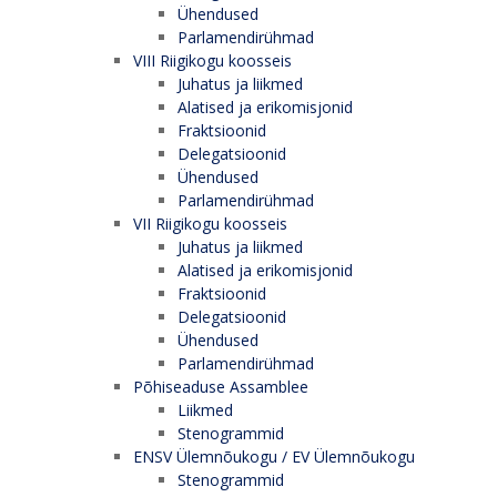
Ühendused
Parlamendirühmad
VIII Riigikogu koosseis
Juhatus ja liikmed
Alatised ja erikomisjonid
Fraktsioonid
Delegatsioonid
Ühendused
Parlamendirühmad
VII Riigikogu koosseis
Juhatus ja liikmed
Alatised ja erikomisjonid
Fraktsioonid
Delegatsioonid
Ühendused
Parlamendirühmad
Põhiseaduse Assamblee
Liikmed
Stenogrammid
ENSV Ülemnõukogu / EV Ülemnõukogu
Stenogrammid