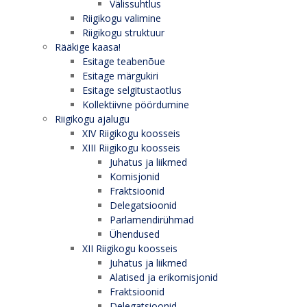
Välissuhtlus
Riigikogu valimine
Riigikogu struktuur
Rääkige kaasa!
Esitage teabenõue
Esitage märgukiri
Esitage selgitustaotlus
Kollektiivne pöördumine
Riigikogu ajalugu
XIV Riigikogu koosseis
XIII Riigikogu koosseis
Juhatus ja liikmed
Komisjonid
Fraktsioonid
Delegatsioonid
Parlamendirühmad
Ühendused
XII Riigikogu koosseis
Juhatus ja liikmed
Alatised ja erikomisjonid
Fraktsioonid
Delegatsioonid