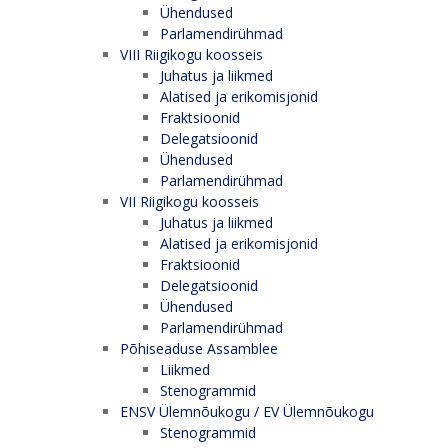
Ühendused
Parlamendirühmad
VIII Riigikogu koosseis
Juhatus ja liikmed
Alatised ja erikomisjonid
Fraktsioonid
Delegatsioonid
Ühendused
Parlamendirühmad
VII Riigikogu koosseis
Juhatus ja liikmed
Alatised ja erikomisjonid
Fraktsioonid
Delegatsioonid
Ühendused
Parlamendirühmad
Põhiseaduse Assamblee
Liikmed
Stenogrammid
ENSV Ülemnõukogu / EV Ülemnõukogu
Stenogrammid