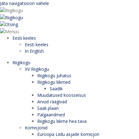
Jäta navigatsioon vahele
Eesti keeles
Eesti keeles
In English
Riigikogu
XV Riigikogu
Riigikogu juhatus
Riigikogu liikmed
Saadik
Muudatused koosseisus
Arvud räägivad
Saali plaan
Palgaandmed
Riigikogu liikme hea tava
Komisjonid
Euroopa Liidu asjade komisjon