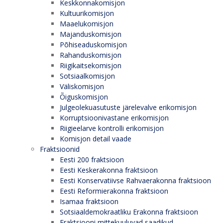
Keskkonnakomisjon
Kultuurikomisjon
Maaelukomisjon
Majanduskomisjon
Põhiseaduskomisjon
Rahanduskomisjon
Riigikaitsekomisjon
Sotsiaalkomisjon
Väliskomisjon
Õiguskomisjon
Julgeolekuasutuste järelevalve erikomisjon
Korruptsioonivastane erikomisjon
Riigieelarve kontrolli erikomisjon
Komisjon detail vaade
Fraktsioonid
Eesti 200 fraktsioon
Eesti Keskerakonna fraktsioon
Eesti Konservatiivse Rahvaerakonna fraktsioon
Eesti Reformierakonna fraktsioon
Isamaa fraktsioon
Sotsiaaldemokraatliku Erakonna fraktsioon
Fraktsiooni mittekuuluvad saadikud