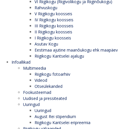
VI Riigikogu (Riigivolikogu ja Riiginõukogu)
Rahvuskogu
V Riigikogu koosseis
IV Riigikogu koosseis
III Riigikogu koosseis
II Riigikogu koosseis
I Riigikogu koosseis
Asutav Kogu
Eestimaa ajutine maanõukogu ehk maapäev
Riigikogu Kantselei ajalugu
Infoallikad
Multimeedia
Riigikogu fotoarhiiv
Videod
Otseülekanded
Fookusteemad
Uudised ja pressiteated
Uuringud
Uuringud
August Rei stipendium
Riigikogu Kantselei eripreemia
Riigikogu väljaanded