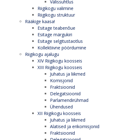
Välissuhtlus
Riigikogu valimine
Riigikogu struktuur
Rääkige kaasa!
Esitage teabenõue
Esitage märgukiri
Esitage selgitustaotlus
Kollektiivne pöördumine
Riigikogu ajalugu
XIV Riigikogu koosseis
XIII Riigikogu koosseis
Juhatus ja liikmed
Komisjonid
Fraktsioonid
Delegatsioonid
Parlamendirühmad
Ühendused
XII Riigikogu koosseis
Juhatus ja liikmed
Alatised ja erikomisjonid
Fraktsioonid
Delegatsioonid