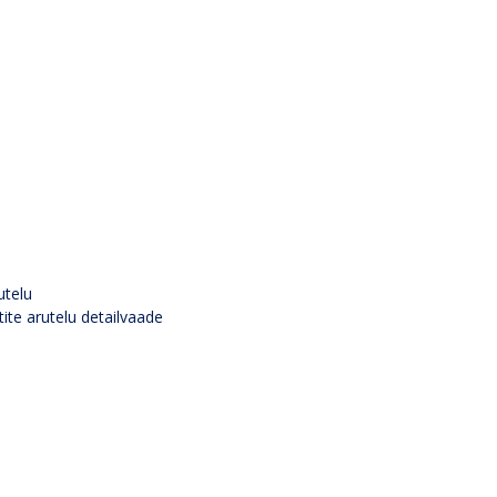
utelu
tite arutelu detailvaade