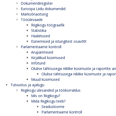
Dokumendiregister
Euroopa Liidu dokumendid
Märksõnaotsing
Tööülevaade
Riigikogu töögraafik
Statistika
Hääletused
Esinemised ja istungitest osavõtt
Parlamentaarne kontroll
Arupärimised
Kirjalikud küsimused
Infotund
Olulise tähtsusega riiklike küsimuste ja raportite ar
Olulise tähtsusega riiklike küsimuste ja rapor
Muud küsimused
Tutvustus ja ajalugu
Riigikogu ülesanded ja töökorraldus
Mis on Riigikogu?
Mida Riigikogu teeb?
Seadusloome
Parlamentaarne kontroll