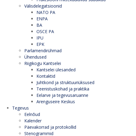
Välisdelegatsioonid
NATO PA
ENPA
BA
OSCE PA
IPU
EPK
Parlamendirühmad
Ühendused
Riigikogu Kantselei
Kantselei ülesanded
Kontaktid
Juhtkond ja struktuuriüksused
Teenistuskohad ja praktika
Eelarve ja tegevusaruanne
Arenguseire Keskus
Tegevus
Eelnõud
Kalender
Päevakorrad ja protokollid
Stenogrammid