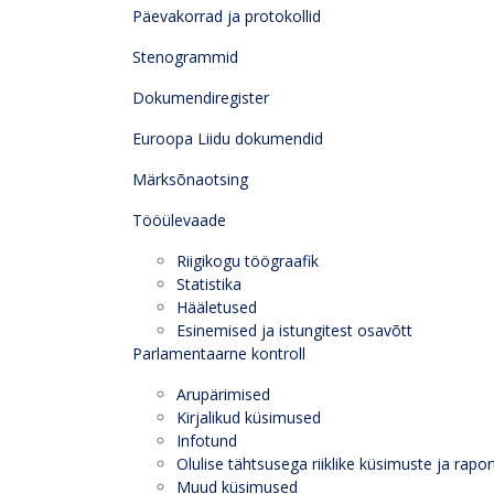
Päevakorrad ja protokollid
Stenogrammid
Dokumendiregister
Euroopa Liidu dokumendid
Märksõnaotsing
Tööülevaade
Riigikogu töögraafik
Statistika
Hääletused
Esinemised ja istungitest osavõtt
Parlamentaarne kontroll
Arupärimised
Kirjalikud küsimused
Infotund
Olulise tähtsusega riiklike küsimuste ja rapor
Muud küsimused