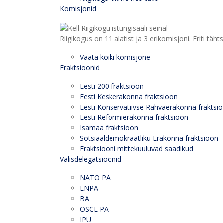
Komisjonid
Riigikogus on 11 alatist ja 3 erikomisjoni. Eriti
Vaata kõiki komisjone
Fraktsioonid
Eesti 200 fraktsioon
Eesti Keskerakonna fraktsioon
Eesti Konservatiivse Rahvaerakonna fraktsi
Eesti Reformierakonna fraktsioon
Isamaa fraktsioon
Sotsiaaldemokraatliku Erakonna fraktsioon
Fraktsiooni mittekuuluvad saadikud
Välisdelegatsioonid
NATO PA
ENPA
BA
OSCE PA
IPU