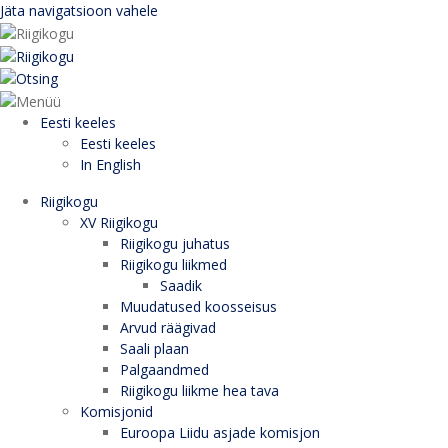
Jäta navigatsioon vahele
Eesti keeles
Eesti keeles
In English
Riigikogu
XV Riigikogu
Riigikogu juhatus
Riigikogu liikmed
Saadik
Muudatused koosseisus
Arvud räägivad
Saali plaan
Palgaandmed
Riigikogu liikme hea tava
Komisjonid
Euroopa Liidu asjade komisjon