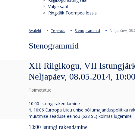
Riigikogu istungisaal
Valge saal
Ringkäik Toompea lossis
Avaleht
Tegevus
Stenogrammid
Neljapäev, 08.
Stenogrammid
XII Riigikogu, VII Istungjärk
Neljapäev, 08.05.2014, 10:0
Toimetatud
10:00 Istungi rakendamine
1.
10:06 Euroopa Liidu ühise põllumajanduspoliitika 
muutmise seaduse eelnõu (628 SE) kolmas lugemine
10:00 Istungi rakendamine