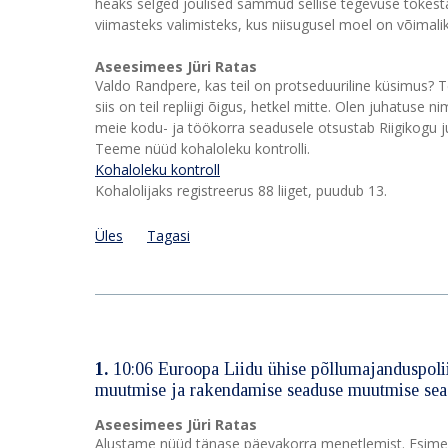
heaks selged jõulised sammud sellise tegevuse tõkest
viimasteks valimisteks, kus niisugusel moel on võimalik
Aseesimees Jüri Ratas
Valdo Randpere, kas teil on protseduuriline küsimus? T
siis on teil repliigi õigus, hetkel mitte. Olen juhatuse
meie kodu- ja töökorra seadusele otsustab Riigikogu 
Teeme nüüd kohaloleku kontrolli.
Kohaloleku kontroll
Kohalolijaks registreerus 88 liiget, puudub 13.
Üles
Tagasi
1.
10:06 Euroopa Liidu ühise põllumajanduspolii
muutmise ja rakendamise seaduse muutmise sea
Aseesimees Jüri Ratas
Alustame nüüd tänase päevakorra menetlemist. Esimene