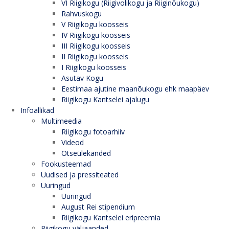
VI Riigikogu (Riigivolikogu ja Riiginõukogu)
Rahvuskogu
V Riigikogu koosseis
IV Riigikogu koosseis
III Riigikogu koosseis
II Riigikogu koosseis
I Riigikogu koosseis
Asutav Kogu
Eestimaa ajutine maanõukogu ehk maapäev
Riigikogu Kantselei ajalugu
Infoallikad
Multimeedia
Riigikogu fotoarhiiv
Videod
Otseülekanded
Fookusteemad
Uudised ja pressiteated
Uuringud
Uuringud
August Rei stipendium
Riigikogu Kantselei eripreemia
Riigikogu väljaanded