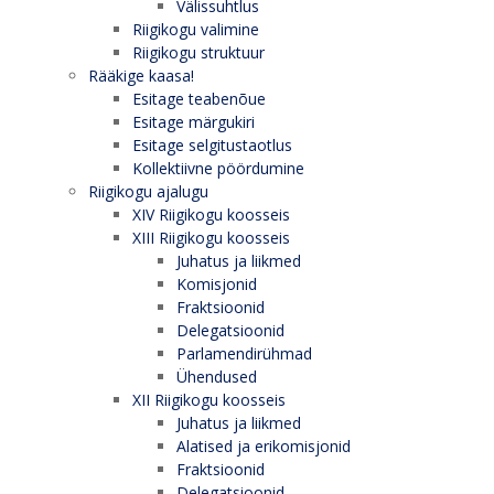
Välissuhtlus
Riigikogu valimine
Riigikogu struktuur
Rääkige kaasa!
Esitage teabenõue
Esitage märgukiri
Esitage selgitustaotlus
Kollektiivne pöördumine
Riigikogu ajalugu
XIV Riigikogu koosseis
XIII Riigikogu koosseis
Juhatus ja liikmed
Komisjonid
Fraktsioonid
Delegatsioonid
Parlamendirühmad
Ühendused
XII Riigikogu koosseis
Juhatus ja liikmed
Alatised ja erikomisjonid
Fraktsioonid
Delegatsioonid