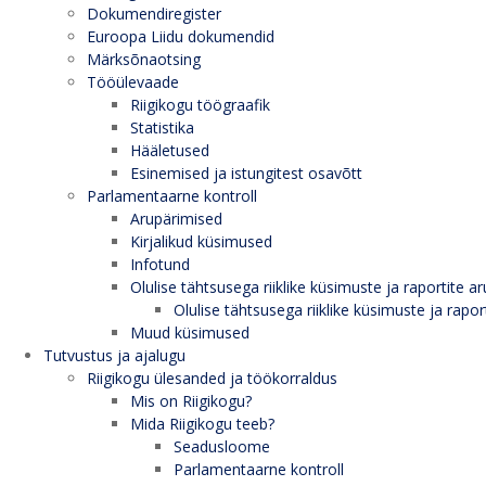
Dokumendiregister
Euroopa Liidu dokumendid
Märksõnaotsing
Tööülevaade
Riigikogu töögraafik
Statistika
Hääletused
Esinemised ja istungitest osavõtt
Parlamentaarne kontroll
Arupärimised
Kirjalikud küsimused
Infotund
Olulise tähtsusega riiklike küsimuste ja raportite ar
Olulise tähtsusega riiklike küsimuste ja rapor
Muud küsimused
Tutvustus ja ajalugu
Riigikogu ülesanded ja töökorraldus
Mis on Riigikogu?
Mida Riigikogu teeb?
Seadusloome
Parlamentaarne kontroll