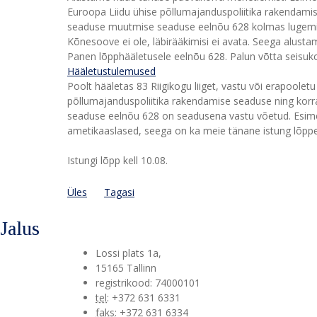
Euroopa Liidu ühise põllumajanduspoliitika rakendam
seaduse muutmise seaduse eelnõu 628 kolmas lugemine
Kõnesoove ei ole, läbirääkimisi ei avata. Seega alust
Panen lõpphääletusele eelnõu 628. Palun võtta seisuko
Hääletustulemused
Poolt hääletas 83 Riigikogu liiget, vastu või erapooletu
põllumajanduspoliitika rakendamise seaduse ning ko
seaduse eelnõu 628 on seadusena vastu võetud. Esim
ametikaaslased, seega on ka meie tänane istung lõppen
Istungi lõpp kell 10.08.
Üles
Tagasi
Jalus
Lossi plats 1a
,
15165
Tallinn
registrikood: 74000101
tel
:
+372 631 6331
faks
:
+372 631 6334