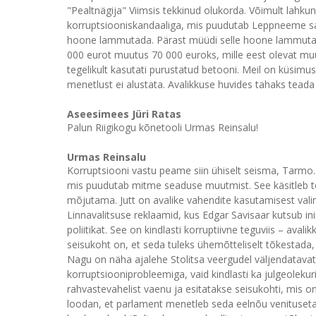
"Pealtnägija" Viimsis tekkinud olukorda. Võimult lahkunu
korruptsiooniskandaaliga, mis puudutab Leppneeme sad
hoone lammutada. Pärast müüdi selle hoone lammutami
000 eurot muutus 70 000 euroks, mille eest olevat muul
tegelikult kasutati purustatud betooni. Meil on küsimus
menetlust ei alustata. Avalikkuse huvides tahaks teada 
Aseesimees Jüri Ratas
Palun Riigikogu kõnetooli Urmas Reinsalu!
Urmas Reinsalu
Korruptsiooni vastu peame siin ühiselt seisma, Tarmo
mis puudutab mitme seaduse muutmist. See käsitleb tõs
mõjutama. Jutt on avalike vahendite kasutamisest valimi
Linnavalitsuse reklaamid, kus Edgar Savisaar kutsub in
poliitikat. See on kindlasti korruptiivne teguviis – aval
seisukoht on, et seda tuleks ühemõtteliselt tõkestada
Nagu on näha ajalehe Stolitsa veergudel väljendatavat
korruptsiooniprobleemiga, vaid kindlasti ka julgeolek
rahvastevahelist vaenu ja esitatakse seisukohti, mis on
loodan, et parlament menetleb seda eelnõu venituseta