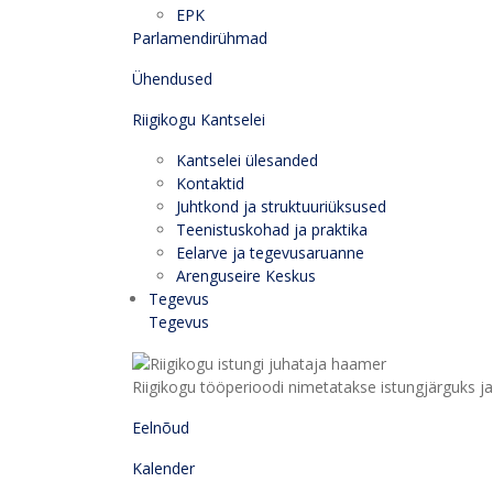
EPK
Parlamendirühmad
Ühendused
Riigikogu Kantselei
Kantselei ülesanded
Kontaktid
Juhtkond ja struktuuriüksused
Teenistuskohad ja praktika
Eelarve ja tegevusaruanne
Arenguseire Keskus
Tegevus
Tegevus
Riigikogu tööperioodi nimetatakse istungjärguks ja 
Eelnõud
Kalender