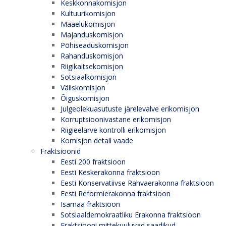
Keskkonnakomisjon
Kultuurikomisjon
Maaelukomisjon
Majanduskomisjon
Põhiseaduskomisjon
Rahanduskomisjon
Riigikaitsekomisjon
Sotsiaalkomisjon
Väliskomisjon
Õiguskomisjon
Julgeolekuasutuste järelevalve erikomisjon
Korruptsioonivastane erikomisjon
Riigieelarve kontrolli erikomisjon
Komisjon detail vaade
Fraktsioonid
Eesti 200 fraktsioon
Eesti Keskerakonna fraktsioon
Eesti Konservatiivse Rahvaerakonna fraktsioon
Eesti Reformierakonna fraktsioon
Isamaa fraktsioon
Sotsiaaldemokraatliku Erakonna fraktsioon
Fraktsiooni mittekuuluvad saadikud