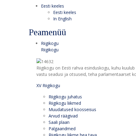
Eesti keeles
Eesti keeles
In English
Peamenüü
Riigikogu
Riigikogu
Riigikogu on Eesti rahva esinduskogu, kuhu kuulub 
vastu seadusi ja otsuseid, teha parlamentaarset kon
XV Riigikogu
Riigikogu juhatus
Riigikogu liikmed
Muudatused koosseisus
Arvud räägivad
Saali plaan
Palgaandmed
Riigikogu liikme hea tava