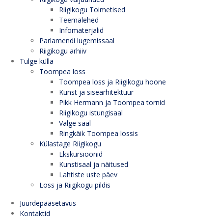
Riigikogu Toimetised
Teemalehed
Infomaterjalid
Parlamendi lugemissaal
Riigikogu arhiiv
Tulge külla
Toompea loss
Toompea loss ja Riigikogu hoone
Kunst ja sisearhitektuur
Pikk Hermann ja Toompea tornid
Riigikogu istungisaal
Valge saal
Ringkäik Toompea lossis
Külastage Riigikogu
Ekskursioonid
Kunstisaal ja näitused
Lahtiste uste päev
Loss ja Riigikogu pildis
Juurdepääsetavus
Kontaktid