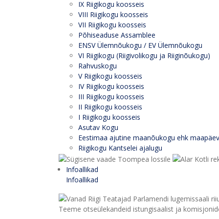
IX Riigikogu koosseis
VIII Riigikogu koosseis
VII Riigikogu koosseis
Põhiseaduse Assamblee
ENSV Ülemnõukogu / EV Ülemnõukogu
VI Riigikogu (Riigivolikogu ja Riiginõukogu)
Rahvuskogu
V Riigikogu koosseis
IV Riigikogu koosseis
III Riigikogu koosseis
II Riigikogu koosseis
I Riigikogu koosseis
Asutav Kogu
Eestimaa ajutine maanõukogu ehk maapäe
Riigikogu Kantselei ajalugu
Infoallikad
Infoallikad
Teeme otseülekandeid istungisaalist ja komisjonide 