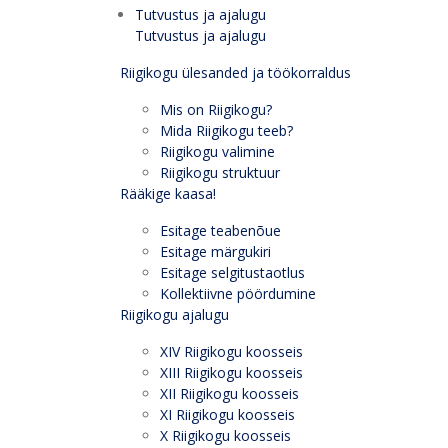
Tutvustus ja ajalugu
Tutvustus ja ajalugu
Riigikogu ülesanded ja töökorraldus
Mis on Riigikogu?
Mida Riigikogu teeb?
Riigikogu valimine
Riigikogu struktuur
Rääkige kaasa!
Esitage teabenõue
Esitage märgukiri
Esitage selgitustaotlus
Kollektiivne pöördumine
Riigikogu ajalugu
XIV Riigikogu koosseis
XIII Riigikogu koosseis
XII Riigikogu koosseis
XI Riigikogu koosseis
X Riigikogu koosseis