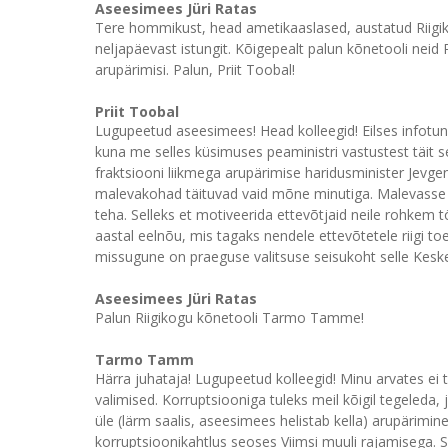
Aseesimees Jüri Ratas
Tere hommikust, head ametikaaslased, austatud Riigiko
neljapäevast istungit. Kõigepealt palun kõnetooli neid 
arupärimisi. Palun, Priit Toobal!
Priit Toobal
Lugupeetud aseesimees! Head kolleegid! Eilses infotun
kuna me selles küsimuses peaministri vastustest täit 
fraktsiooni liikmega arupärimise haridusminister Jevge
malevakohad täituvad vaid mõne minutiga. Malevasse s
teha. Selleks et motiveerida ettevõtjaid neile rohkem
aastal eelnõu, mis tagaks nendele ettevõtetele riigi t
missugune on praeguse valitsuse seisukoht selle Kesk
Aseesimees Jüri Ratas
Palun Riigikogu kõnetooli Tarmo Tamme!
Tarmo Tamm
Härra juhataja! Lugupeetud kolleegid! Minu arvates ei t
valimised. Korruptsiooniga tuleks meil kõigil tegeleda
üle (lärm saalis, aseesimees helistab kella) arupärimi
korruptsioonikahtlus seoses Viimsi muuli rajamisega. Sel