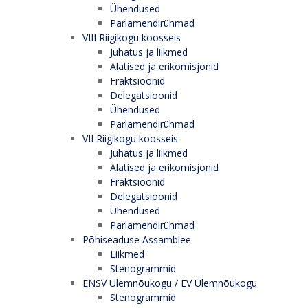
Ühendused
Parlamendirühmad
VIII Riigikogu koosseis
Juhatus ja liikmed
Alatised ja erikomisjonid
Fraktsioonid
Delegatsioonid
Ühendused
Parlamendirühmad
VII Riigikogu koosseis
Juhatus ja liikmed
Alatised ja erikomisjonid
Fraktsioonid
Delegatsioonid
Ühendused
Parlamendirühmad
Põhiseaduse Assamblee
Liikmed
Stenogrammid
ENSV Ülemnõukogu / EV Ülemnõukogu
Stenogrammid