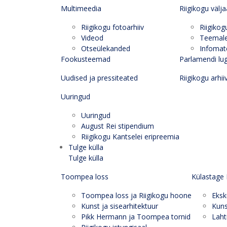
Multimeedia
Riigikogu välj
Riigikogu fotoarhiiv
Riigikog
Videod
Teemal
Otseülekanded
Infomate
Fookusteemad
Parlamendi lu
Uudised ja pressiteated
Riigikogu arhii
Uuringud
Uuringud
August Rei stipendium
Riigikogu Kantselei eripreemia
Tulge külla
Tulge külla
Toompea loss
Külastage 
Toompea loss ja Riigikogu hoone
Eksk
Kunst ja sisearhitektuur
Kuns
Pikk Hermann ja Toompea tornid
Laht