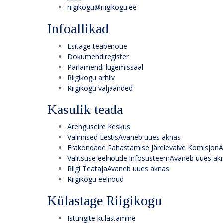
riigikogu@riigikogu.ee
Infoallikad
Esitage teabenõue
Dokumendiregister
Parlamendi lugemissaal
Riigikogu arhiiv
Riigikogu väljaanded
Kasulik teada
Arenguseire Keskus
Valimised Eestis
Avaneb uues aknas
Erakondade Rahastamise Järelevalve Komisjon
A
Valitsuse eelnõude infosüsteem
Avaneb uues ak
Riigi Teataja
Avaneb uues aknas
Riigikogu eelnõud
Külastage Riigikogu
Istungite külastamine