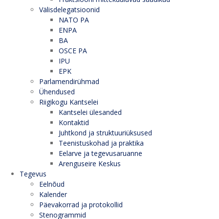
Välisdelegatsioonid
NATO PA
ENPA
BA
OSCE PA
IPU
EPK
Parlamendirühmad
Ühendused
Riigikogu Kantselei
Kantselei ülesanded
Kontaktid
Juhtkond ja struktuuriüksused
Teenistuskohad ja praktika
Eelarve ja tegevusaruanne
Arenguseire Keskus
Tegevus
Eelnõud
Kalender
Päevakorrad ja protokollid
Stenogrammid