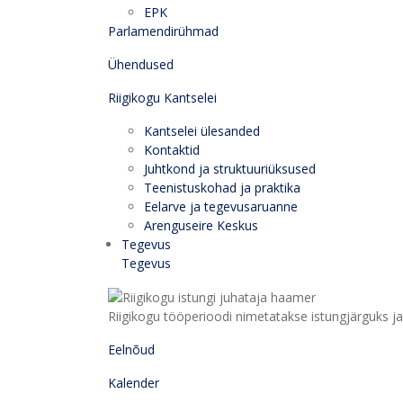
EPK
Parlamendirühmad
Ühendused
Riigikogu Kantselei
Kantselei ülesanded
Kontaktid
Juhtkond ja struktuuriüksused
Teenistuskohad ja praktika
Eelarve ja tegevusaruanne
Arenguseire Keskus
Tegevus
Tegevus
Riigikogu tööperioodi nimetatakse istungjärguks ja 
Eelnõud
Kalender