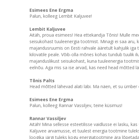
Esimees Ene Ergma
Palun, kolleeg Lembit Kaljuvee!
Lembit Kaljuvee
Aitäh, proua esimees! Hea ettekandja Tõnis! Mulle me
seisukohast tuuleenergia tootmist. Minagi ei saa aru, ku
majandusruumis on Eesti rahvale ääretult kahjulik iga 
kilovatile peale. Võib-olla mõnes kohas tundub tuulik i
majanduslikust seisukohast, kuna tuuleenergia tootmist 
eelnõu. Aga mis sa ise arvad, kas need head mõtted lä
Tõnis Palts
Head mõtted lähevad alati läbi. Ma näen, et su ümber 
Esimees Ene Ergma
Palun, kolleeg Rannar Vassiljev, teine küsimus!
Rannar Vassiljev
Aitäh! Mina sellesse esteetilisse vaidlusse ei lasku, ka
Kaljuvee arvamusse, et tuulest energia tootmine tuleks 
loogika järgi tuleks kogu energiatootmine ära lõpetada