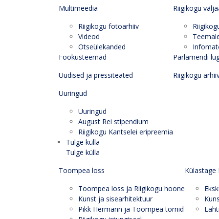
Multimeedia
Riigikogu välj
Riigikogu fotoarhiiv
Riigikog
Videod
Teemal
Otseülekanded
Infomate
Fookusteemad
Parlamendi lu
Uudised ja pressiteated
Riigikogu arhii
Uuringud
Uuringud
August Rei stipendium
Riigikogu Kantselei eripreemia
Tulge külla
Tulge külla
Toompea loss
Külastage 
Toompea loss ja Riigikogu hoone
Eksk
Kunst ja sisearhitektuur
Kuns
Pikk Hermann ja Toompea tornid
Laht