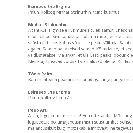
Esimees Ene Ergma
Palun, kolleeg Mihhail Stalnuhhin, teine küsimus!
Mihhail Stalnuhhin
Aitäh! Kui järgmisele küsimusele tuleb samuti ühesõna
ei ole olnud. Sinu kõnest jäi kõlama mõte, et me ei ol
säästa ja teises kohas võib selle peale sülitada. Sa n
aga on Saaremaa ja teised saared. Kõlas lause, et seda
vaidlustatakse! Ma arvan, et üle Eesti peaks loodus ol
Meil kõigil peavad võrdsed võimalused olema. Kuidas
Tõnis Palts
Kommenteerin peaministri sõnadega: ärge pange mu suh
Esimees Ene Ergma
Palun, kolleeg Peep Aru!
Peep Aru
Aitäh, lugupeetud eesistuja! Hea ettekandja! Mõni ae
lugupeetud põllumajandusministri suust umbes selliseid 
majanduslikult kuigi mõttekas ja innovaatiline tegevusa