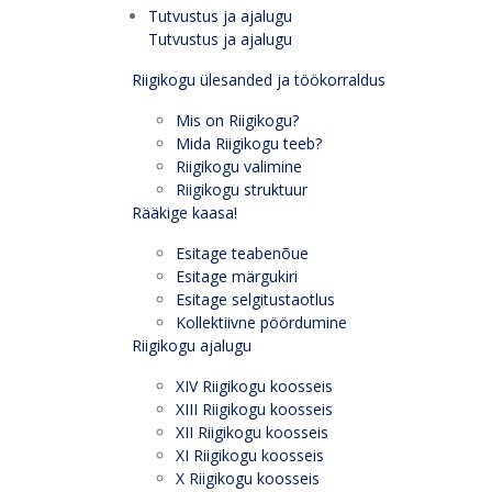
Tutvustus ja ajalugu
Tutvustus ja ajalugu
Riigikogu ülesanded ja töökorraldus
Mis on Riigikogu?
Mida Riigikogu teeb?
Riigikogu valimine
Riigikogu struktuur
Rääkige kaasa!
Esitage teabenõue
Esitage märgukiri
Esitage selgitustaotlus
Kollektiivne pöördumine
Riigikogu ajalugu
XIV Riigikogu koosseis
XIII Riigikogu koosseis
XII Riigikogu koosseis
XI Riigikogu koosseis
X Riigikogu koosseis