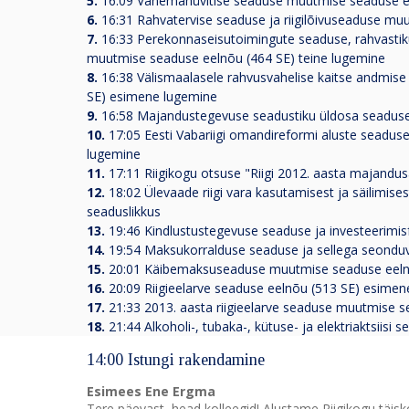
5.
16:09 Vanemahüvitise seaduse muutmise seaduse e
6.
16:31 Rahvatervise seaduse ja riigilõivuseaduse m
7.
16:33 Perekonnaseisutoimingute seaduse, rahvastikur
muutmise seaduse eelnõu (464 SE) teine lugemine
8.
16:38 Välismaalasele rahvusvahelise kaitse andmis
SE) esimene lugemine
9.
16:58 Majandustegevuse seadustiku üldosa seaduse
10.
17:05 Eesti Vabariigi omandireformi aluste seadus
lugemine
11.
17:11 Riigikogu otsuse "Riigi 2012. aasta majand
12.
18:02 Ülevaade riigi vara kasutamisest ja säilimis
seaduslikkus
13.
19:46 Kindlustustegevuse seaduse ja investeerim
14.
19:54 Maksukorralduse seaduse ja sellega seonduv
15.
20:01 Käibemaksuseaduse muutmise seaduse eeln
16.
20:09 Riigieelarve seaduse eelnõu (513 SE) esime
17.
21:33 2013. aasta riigieelarve seaduse muutmise 
18.
21:44 Alkoholi-, tubaka-, kütuse- ja elektriaktsii
14:00 Istungi rakendamine
Esimees Ene Ergma
Tere päevast, head kolleegid! Alustame Riigikogu täis