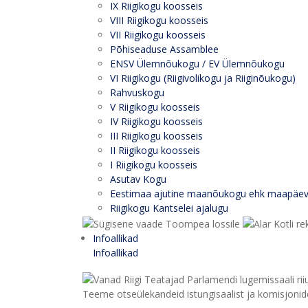
IX Riigikogu koosseis
VIII Riigikogu koosseis
VII Riigikogu koosseis
Põhiseaduse Assamblee
ENSV Ülemnõukogu / EV Ülemnõukogu
VI Riigikogu (Riigivolikogu ja Riiginõukogu)
Rahvuskogu
V Riigikogu koosseis
IV Riigikogu koosseis
III Riigikogu koosseis
II Riigikogu koosseis
I Riigikogu koosseis
Asutav Kogu
Eestimaa ajutine maanõukogu ehk maapäe
Riigikogu Kantselei ajalugu
Infoallikad
Infoallikad
Teeme otseülekandeid istungisaalist ja komisjonide 