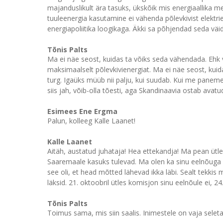
majanduslikult ära tasuks, ükskõik mis energiaallika 
tuuleenergia kasutamine ei vähenda põlevkivist elektrie
energiapoliitika loogikaga. Äkki sa põhjendad seda väi
Tõnis Palts
Ma ei näe seost, kuidas ta võiks seda vähendada. Ehk 
maksimaalselt põlevkivienergiat. Ma ei näe seost, kuid
turg. Igaüks müüb nii palju, kui suudab. Kui me paneme 
siis jah, võib-olla tõesti, aga Skandinaavia ostab avat
Esimees Ene Ergma
Palun, kolleeg Kalle Laanet!
Kalle Laanet
Aitäh, austatud juhataja! Hea ettekandja! Ma pean ütl
Saaremaale kasuks tulevad. Ma olen ka sinu eelnõuga 
see oli, et head mõtted lähevad ikka läbi. Sealt tekkis
läksid. 21. oktoobril ütles komisjon sinu eelnõule ei, 2
Tõnis Palts
Toimus sama, mis siin saalis. Inimestele on vaja selet