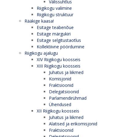
Välissuhtlus
Riigikogu valimine
Riigikogu struktuur
Rääkige kaasa!
Esitage teabenõue
Esitage märgukiri
Esitage selgitustaotlus
Kollektiivne pöördumine
Riigikogu ajalugu
XIV Riigikogu koosseis
XIII Riigikogu koosseis
Juhatus ja liikmed
Komisjonid
Fraktsioonid
Delegatsioonid
Parlamendirühmad
Ühendused
XII Riigikogu koosseis
Juhatus ja liikmed
Alatised ja erikomisjonid
Fraktsioonid
Delegatsioonid