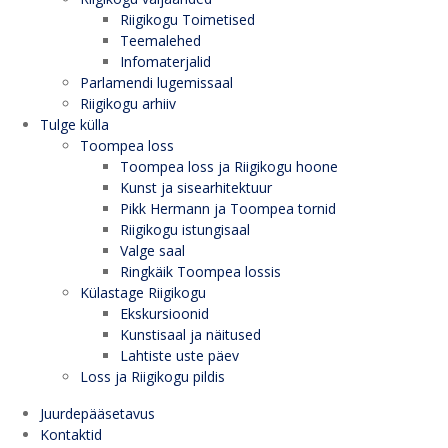
Riigikogu Toimetised
Teemalehed
Infomaterjalid
Parlamendi lugemissaal
Riigikogu arhiiv
Tulge külla
Toompea loss
Toompea loss ja Riigikogu hoone
Kunst ja sisearhitektuur
Pikk Hermann ja Toompea tornid
Riigikogu istungisaal
Valge saal
Ringkäik Toompea lossis
Külastage Riigikogu
Ekskursioonid
Kunstisaal ja näitused
Lahtiste uste päev
Loss ja Riigikogu pildis
Juurdepääsetavus
Kontaktid