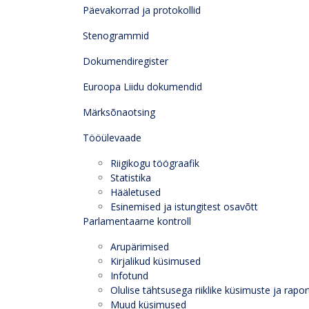
Päevakorrad ja protokollid
Stenogrammid
Dokumendiregister
Euroopa Liidu dokumendid
Märksõnaotsing
Tööülevaade
Riigikogu töögraafik
Statistika
Hääletused
Esinemised ja istungitest osavõtt
Parlamentaarne kontroll
Arupärimised
Kirjalikud küsimused
Infotund
Olulise tähtsusega riiklike küsimuste ja rapor
Muud küsimused