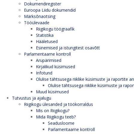
Dokumendiregister
Euroopa Liidu dokumendid
Märksõnaotsing
Tööülevaade
Riigikogu töögraafik
Statistika
Hääletused
Esinemised ja istungitest osavõtt
Parlamentaarne kontroll
Arupärimised
Kirjalikud küsimused
Infotund
Olulise tähtsusega riiklike küsimuste ja raportite ar
Olulise tähtsusega riiklike küsimuste ja rapor
Muud küsimused
Tutvustus ja ajalugu
Riigikogu ülesanded ja töökorraldus
Mis on Riigikogu?
Mida Riigikogu teeb?
Seadusloome
Parlamentaarne kontroll