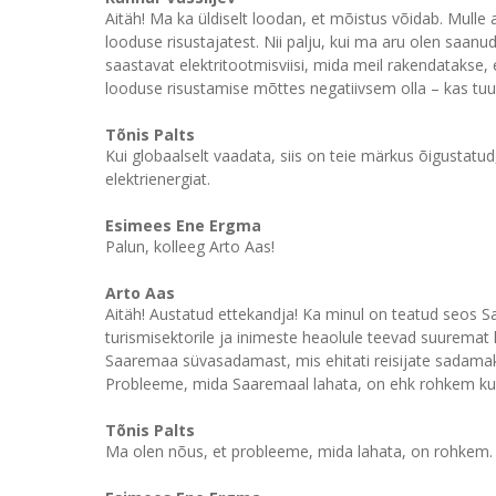
Aitäh! Ma ka üldiselt loodan, et mõistus võidab. Mulle
looduse risustajatest. Nii palju, kui ma aru olen saanud
saastavat elektritootmisviisi, mida meil rakendatakse, 
looduse risustamise mõttes negatiivsem olla – kas tuuli
Tõnis Palts
Kui globaalselt vaadata, siis on teie märkus õigustatud
elektrienergiat.
Esimees Ene Ergma
Palun, kolleeg Arto Aas!
Arto Aas
Aitäh! Austatud ettekandja! Ka minul on teatud seos S
turismisektorile ja inimeste heaolule teevad suuremat k
Saaremaa süvasadamast, mis ehitati reisijate sadam
Probleeme, mida Saaremaal lahata, on ehk rohkem kui 
Tõnis Palts
Ma olen nõus, et probleeme, mida lahata, on rohkem.