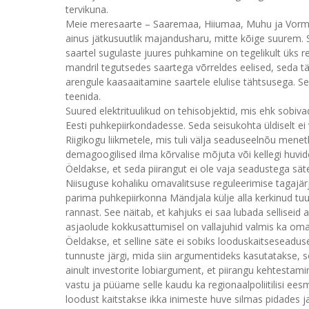
tervikuna.
Meie meresaarte – Saaremaa, Hiiumaa, Muhu ja Vormsi
ainus jätkusuutlik majandusharu, mitte kõige suurem.
saartel sugulaste juures puhkamine on tegelikult üks 
mandril tegutsedes saartega võrreldes eelised, seda tä
arengule kaasaaitamine saartele elulise tähtsusega. S
teenida.
Suured elektrituulikud on tehisobjektid, mis ehk sobiv
Eesti puhkepiirkondadesse. Seda seisukohta üldiselt ei 
Riigikogu liikmetele, mis tuli välja seaduseelnõu menet
demagoogilised ilma kõrvalise mõjuta või kellegi huvi
Öeldakse, et seda piirangut ei ole vaja seadustega sä
Niisuguse kohaliku omavalitsuse reguleerimise tagajär
parima puhkepiirkonna Mändjala külje alla kerkinud tu
rannast. See näitab, et kahjuks ei saa lubada selliseid
asjaolude kokkusattumisel on vallajuhid valmis ka 
Öeldakse, et selline säte ei sobiks looduskaitseseadus
tunnuste järgi, mida siin argumentideks kasutatakse, s
ainult investorite lobiargument, et piirangu kehtesta
vastu ja püüame selle kaudu ka regionaalpoliitilisi ee
loodust kaitstakse ikka inimeste huve silmas pidades ja