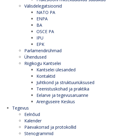
Välisdelegatsioonid
NATO PA
ENPA
BA
OSCE PA
IPU
EPK
Parlamendirühmad
Ühendused
Riigikogu Kantselei
Kantselei ülesanded
Kontaktid
Juhtkond ja struktuuriüksused
Teenistuskohad ja praktika
Eelarve ja tegevusaruanne
Arenguseire Keskus
Tegevus
Eelnõud
Kalender
Päevakorrad ja protokollid
Stenogrammid