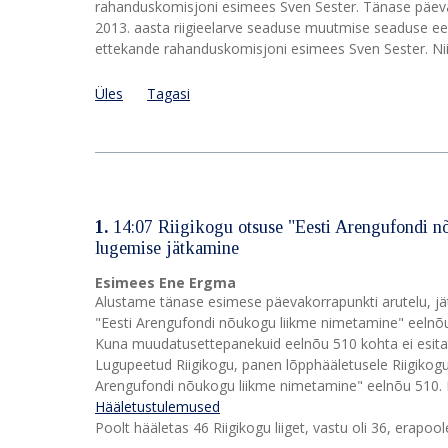
rahanduskomisjoni esimees Sven Sester. Tänase päevako
2013. aasta riigieelarve seaduse muutmise seaduse ee
ettekande rahanduskomisjoni esimees Sven Sester. Nii
Üles
Tagasi
1.
14:07 Riigikogu otsuse "Eesti Arengufondi n
lugemise jätkamine
Esimees Ene Ergma
Alustame tänase esimese päevakorrapunkti arutelu, jä
"Eesti Arengufondi nõukogu liikme nimetamine" eelnõu 
Kuna muudatusettepanekuid eelnõu 510 kohta ei esitat
Lugupeetud Riigikogu, panen lõpphääletusele Riigikog
Arengufondi nõukogu liikme nimetamine" eelnõu 510. 
Hääletustulemused
Poolt hääletas 46 Riigikogu liiget, vastu oli 36, erapo