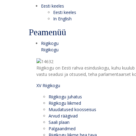
Eesti keeles
Eesti keeles
In English
Peamenüü
Riigikogu
Riigikogu
Riigikogu on Eesti rahva esinduskogu, kuhu kuulub 
vastu seadusi ja otsuseid, teha parlamentaarset kon
XV Riigikogu
Riigikogu juhatus
Riigikogu liikmed
Muudatused koosseisus
Arvud räägivad
Saali plaan
Palgaandmed
Riigikogu liikme hea tava