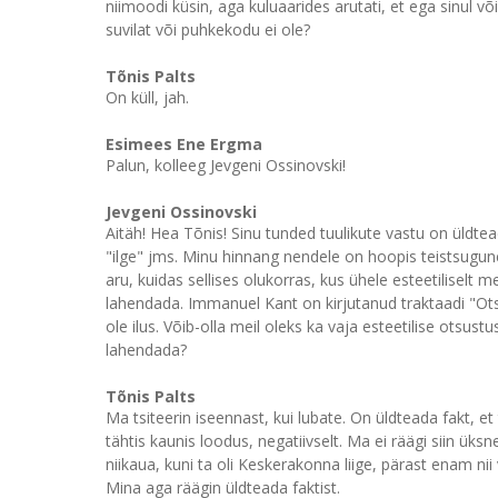
niimoodi küsin, aga kuluaarides arutati, et ega sinul võ
suvilat või puhkekodu ei ole?
Tõnis Palts
On küll, jah.
Esimees Ene Ergma
Palun, kolleeg Jevgeni Ossinovski!
Jevgeni Ossinovski
Aitäh! Hea Tõnis! Sinu tunded tuulikute vastu on üldte
"ilge" jms. Minu hinnang nendele on hoopis teistsugune,
aru, kuidas sellises olukorras, kus ühele esteetiliselt m
lahendada. Immanuel Kant on kirjutanud traktaadi "Otsus
ole ilus. Võib-olla meil oleks ka vaja esteetilise otsu
lahendada?
Tõnis Palts
Ma tsiteerin iseennast, kui lubate. On üldteada fakt, et
tähtis kaunis loodus, negatiivselt. Ma ei räägi siin ük
niikaua, kuni ta oli Keskerakonna liige, pärast enam nii 
Mina aga räägin üldteada faktist.