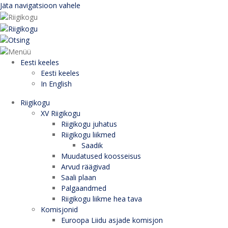
Jäta navigatsioon vahele
Eesti keeles
Eesti keeles
In English
Riigikogu
XV Riigikogu
Riigikogu juhatus
Riigikogu liikmed
Saadik
Muudatused koosseisus
Arvud räägivad
Saali plaan
Palgaandmed
Riigikogu liikme hea tava
Komisjonid
Euroopa Liidu asjade komisjon