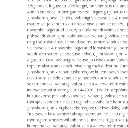
Kõigepealt, lugupeetud kolleegid, on võimalus üle anda
Annan siis edasi mõningad teated. Riigikogu juhatus 
juhtivkomisjonid. Esiteks, Vabariigi Valitsuse s.a 4. n
muutmise ja kehtetuks tunnistamise seaduse eelnõu, juh
novembril algatatud Euroopa Parlamendi valimise sea
põhiseaduskomisjon; kolmandaks, Vabariigi Valitsuse s
ning töötuskindlustuse seaduse muutmise seaduse eeln
Valitsuse s.a 4. novembril algatatud loovisikute ja lo
seaduste muutmise seaduse eelnõu, juhtivkomisjon – kul
algatatud Eesti Vabariigi valitsuse ja Usbekistani Vabari
topeltmaksustamise vältimise ning maksudest hoidumis
juhtivkomisjon – rahanduskomisjon; kuuendaks, Vabariig
elektroonilise side seaduse ja hädaolukorra seaduse
seitsmendaks, Vabariigi Valitsuse s.a 4. novembril esi
innovatsiooni strateegia 2014–2020 "Teadmistepõhine 
kultuurikomisjon; kaheksandaks, Vabariigi Valitsuse s.
tähtaja pikendamine Eesti riigi rahvusvaheliste kohust
juhtivkomisjon – riigikaitsekomisjon; üheksandaks, Vaba
"Kaitseväe kasutamise tähtaja pikendamine Eesti riigi r
rahutagamismissioonil Liibanonis, Iisraelis, Egiptuses j
kümnendaks, Vabariigi Valitsuse s.a 4. novembril esit