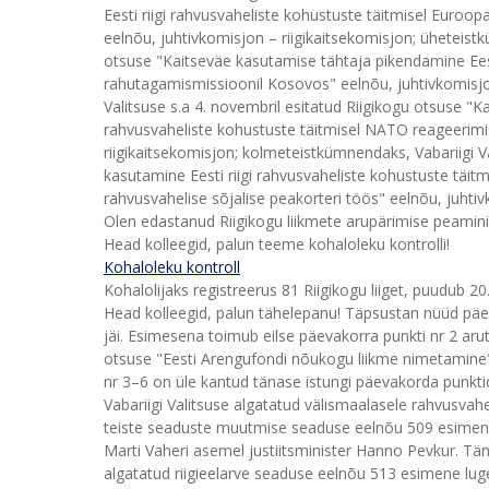
Eesti riigi rahvusvaheliste kohustuste täitmisel Euroo
eelnõu, juhtivkomisjon – riigikaitsekomisjon; üheteistk
otsuse "Kaitseväe kasutamise tähtaja pikendamine Eesti
rahutagamismissioonil Kosovos" eelnõu, juhtivkomisjon
Valitsuse s.a 4. novembril esitatud Riigikogu otsuse "K
rahvusvaheliste kohustuste täitmisel NATO reageerimi
riigikaitsekomisjon; kolmeteistkümnendaks, Vabariigi Va
kasutamine Eesti riigi rahvusvaheliste kohustuste täit
rahvusvahelise sõjalise peakorteri töös" eelnõu, juhtiv
Olen edastanud Riigikogu liikmete arupärimise peaminis
Head kolleegid, palun teeme kohaloleku kontrolli!
Kohaloleku kontroll
Kohalolijaks registreerus 81 Riigikogu liiget, puudub 20
Head kolleegid, palun tähelepanu! Täpsustan nüüd päev
jäi. Esimesena toimub eilse päevakorra punkti nr 2 aru
otsuse "Eesti Arengufondi nõukogu liikme nimetamine"
nr 3–6 on üle kantud tänase istungi päevakorda punkti
Vabariigi Valitsuse algatatud välismaalasele rahvusva
teiste seaduste muutmise seaduse eelnõu 509 esimene
Marti Vaheri asemel justiitsminister Hanno Pevkur. Tän
algatatud riigieelarve seaduse eelnõu 513 esimene lug