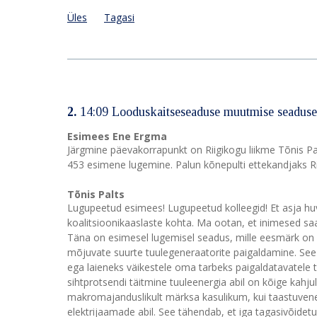
Üles
Tagasi
2.
14:09 Looduskaitseseaduse muutmise seaduse
Esimees Ene Ergma
Järgmine päevakorrapunkt on Riigikogu liikme Tõnis 
453 esimene lugemine. Palun kõnepulti ettekandjaks Rii
Tõnis Palts
Lugupeetud esimees! Lugupeetud kolleegid! Et asja huv
koalitsioonikaaslaste kohta. Ma ootan, et inimesed saal
Täna on esimesel lugemisel seadus, mille eesmärk on k
mõjuvate suurte tuulegeneraatorite paigaldamine. See k
ega laieneks väikestele oma tarbeks paigaldatavatele 
sihtprotsendi täitmine tuuleenergia abil on kõige kahjul
makromajanduslikult märksa kasulikum, kui taastuven
elektrijaamade abil. See tähendab, et iga tagasivõide