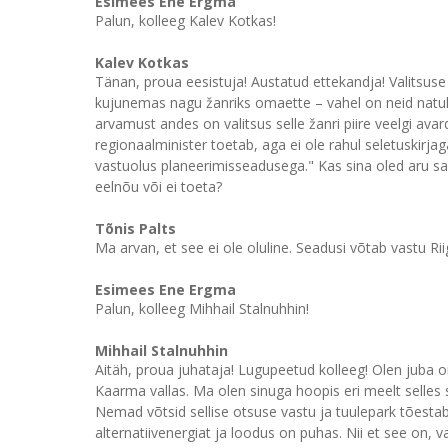
Esimees Ene Ergma
Palun, kolleeg Kalev Kotkas!
Kalev Kotkas
Tänan, proua eesistuja! Austatud ettekandja! Valits
kujunemas nagu žanriks omaette – vahel on neid natuke 
arvamust andes on valitsus selle žanri piire veelgi av
regionaalminister toetab, aga ei ole rahul seletuskirj
vastuolus planeerimisseadusega." Kas sina oled aru s
eelnõu või ei toeta?
Tõnis Palts
Ma arvan, et see ei ole oluline. Seadusi võtab vastu Rii
Esimees Ene Ergma
Palun, kolleeg Mihhail Stalnuhhin!
Mihhail Stalnuhhin
Aitäh, proua juhataja! Lugupeetud kolleeg! Olen juba o
Kaarma vallas. Ma olen sinuga hoopis eri meelt selles 
Nemad võtsid sellise otsuse vastu ja tuulepark tõestab 
alternatiivenergiat ja loodus on puhas. Nii et see on, 