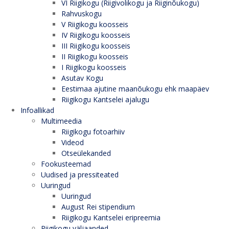
VI Riigikogu (Riigivolikogu ja Riiginõukogu)
Rahvuskogu
V Riigikogu koosseis
IV Riigikogu koosseis
III Riigikogu koosseis
II Riigikogu koosseis
I Riigikogu koosseis
Asutav Kogu
Eestimaa ajutine maanõukogu ehk maapäev
Riigikogu Kantselei ajalugu
Infoallikad
Multimeedia
Riigikogu fotoarhiiv
Videod
Otseülekanded
Fookusteemad
Uudised ja pressiteated
Uuringud
Uuringud
August Rei stipendium
Riigikogu Kantselei eripreemia
Riigikogu väljaanded