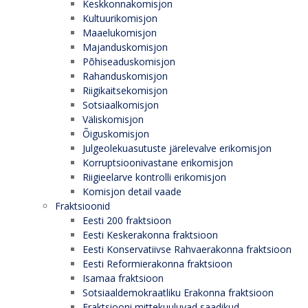
Keskkonnakomisjon
Kultuurikomisjon
Maaelukomisjon
Majanduskomisjon
Põhiseaduskomisjon
Rahanduskomisjon
Riigikaitsekomisjon
Sotsiaalkomisjon
Väliskomisjon
Õiguskomisjon
Julgeolekuasutuste järelevalve erikomisjon
Korruptsioonivastane erikomisjon
Riigieelarve kontrolli erikomisjon
Komisjon detail vaade
Fraktsioonid
Eesti 200 fraktsioon
Eesti Keskerakonna fraktsioon
Eesti Konservatiivse Rahvaerakonna fraktsioon
Eesti Reformierakonna fraktsioon
Isamaa fraktsioon
Sotsiaaldemokraatliku Erakonna fraktsioon
Fraktsiooni mittekuuluvad saadikud