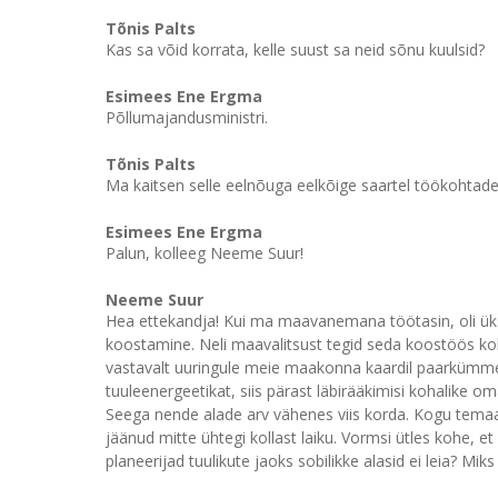
Tõnis Palts
Kas sa võid korrata, kelle suust sa neid sõnu kuulsid?
Esimees Ene Ergma
Põllumajandusministri.
Tõnis Palts
Ma kaitsen selle eelnõuga eelkõige saartel töökohtade j
Esimees Ene Ergma
Palun, kolleeg Neeme Suur!
Neeme Suur
Hea ettekandja! Kui ma maavanemana töötasin, oli ük
koostamine. Neli maavalitsust tegid seda koostöös koh
vastavalt uuringule meie maakonna kaardil paarkümmen
tuuleenergeetikat, siis pärast läbirääkimisi kohalike om
Seega nende alade arv vähenes viis korda. Kogu temaati
jäänud mitte ühtegi kollast laiku. Vormsi ütles kohe, 
planeerijad tuulikute jaoks sobilikke alasid ei leia? Mi