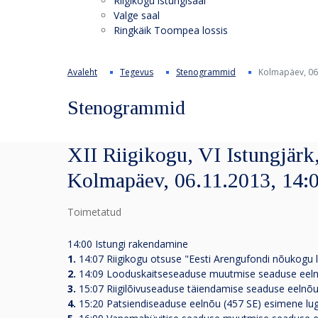
Riigikogu istungisaal
Valge saal
Ringkäik Toompea lossis
Avaleht
Tegevus
Stenogrammid
Kolmapäev, 06
Stenogrammid
XII Riigikogu, VI Istungjärk,
Kolmapäev, 06.11.2013, 14:
Toimetatud
14:00 Istungi rakendamine
1.
14:07 Riigikogu otsuse "Eesti Arengufondi nõukogu
2.
14:09 Looduskaitseseaduse muutmise seaduse eeln
3.
15:07 Riigilõivuseaduse täiendamise seaduse eelnõ
4.
15:20 Patsiendiseaduse eelnõu (457 SE) esimene l