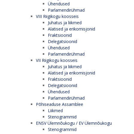
Ühendused
Parlamendirühmad
VIII Riigikogu koosseis
Juhatus ja liikmed
Alatised ja erikomisjonid
Fraktsioonid
Delegatsioonid
Ühendused
Parlamendirühmad
VII Riigikogu koosseis
Juhatus ja liikmed
Alatised ja erikomisjonid
Fraktsioonid
Delegatsioonid
Ühendused
Parlamendirühmad
Põhiseaduse Assamblee
Liikmed
Stenogrammid
ENSV Ülemnõukogu / EV Ülemnõukogu
Stenogrammid