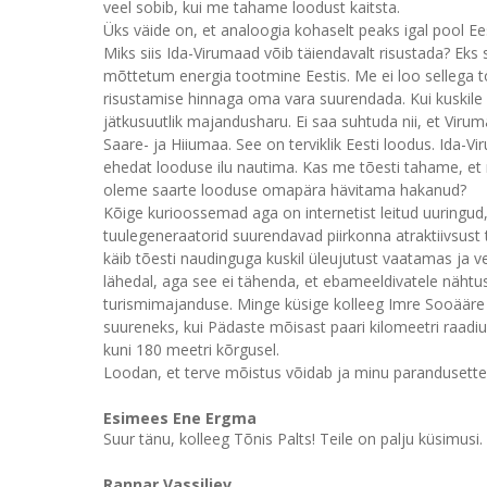
veel sobib, kui me tahame loodust kaitsta.
Üks väide on, et analoogia kohaselt peaks igal pool Ees
Miks siis Ida-Virumaad võib täiendavalt risustada? Eks 
mõttetum energia tootmine Eestis. Me ei loo sellega t
risustamise hinnaga oma vara suurendada. Kui kuskile eh
jätkusuutlik majandusharu. Ei saa suhtuda nii, et Vi
Saare- ja Hiiumaa. See on terviklik Eesti loodus. Ida-
ehedat looduse ilu nautima. Kas me tõesti tahame, et
oleme saarte looduse omapära hävitama hakanud?
Kõige kurioossemad aga on internetist leitud uuringud, m
tuulegeneraatorid suurendavad piirkonna atraktiivsust t
käib tõesti naudinguga kuskil üleujutust vaatamas ja 
lähedal, aga see ei tähenda, et ebameeldivatele nähtust
turismimajanduse. Minge küsige kolleeg Imre Sooääre 
suureneks, kui Pädaste mõisast paari kilomeetri raadiu
kuni 180 meetri kõrgusel.
Loodan, et terve mõistus võidab ja minu parandusette
Esimees Ene Ergma
Suur tänu, kolleeg Tõnis Palts! Teile on palju küsimusi.
Rannar Vassiljev