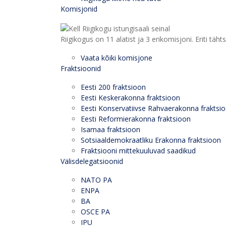
Komisjonid
Riigikogus on 11 alatist ja 3 erikomisjoni. Eriti
Vaata kõiki komisjone
Fraktsioonid
Eesti 200 fraktsioon
Eesti Keskerakonna fraktsioon
Eesti Konservatiivse Rahvaerakonna fraktsi
Eesti Reformierakonna fraktsioon
Isamaa fraktsioon
Sotsiaaldemokraatliku Erakonna fraktsioon
Fraktsiooni mittekuuluvad saadikud
Välisdelegatsioonid
NATO PA
ENPA
BA
OSCE PA
IPU