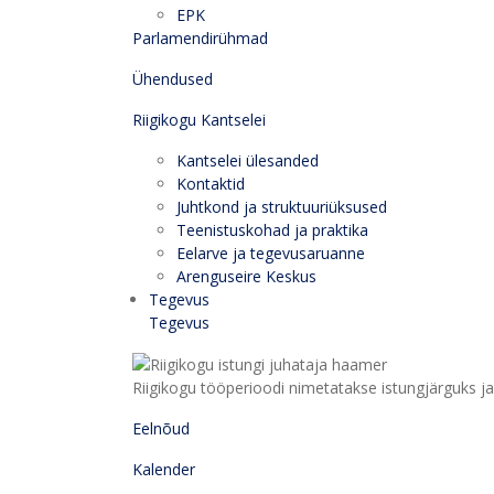
EPK
Parlamendirühmad
Ühendused
Riigikogu Kantselei
Kantselei ülesanded
Kontaktid
Juhtkond ja struktuuriüksused
Teenistuskohad ja praktika
Eelarve ja tegevusaruanne
Arenguseire Keskus
Tegevus
Tegevus
Riigikogu tööperioodi nimetatakse istungjärguks ja 
Eelnõud
Kalender