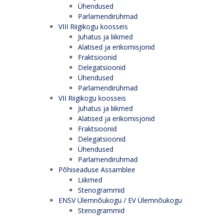
Ühendused
Parlamendirühmad
VIII Riigikogu koosseis
Juhatus ja liikmed
Alatised ja erikomisjonid
Fraktsioonid
Delegatsioonid
Ühendused
Parlamendirühmad
VII Riigikogu koosseis
Juhatus ja liikmed
Alatised ja erikomisjonid
Fraktsioonid
Delegatsioonid
Ühendused
Parlamendirühmad
Põhiseaduse Assamblee
Liikmed
Stenogrammid
ENSV Ülemnõukogu / EV Ülemnõukogu
Stenogrammid