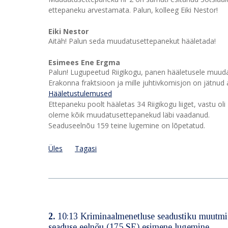
ettepaneku arvestamata. Palun, kolleeg Eiki Nestor!
Eiki Nestor
Aitäh! Palun seda muudatusettepanekut hääletada!
Esimees Ene Ergma
Palun! Lugupeetud Riigikogu, panen hääletusele muuda
Erakonna fraktsioon ja mille juhtivkomisjon on jätnud
Hääletustulemused
Ettepaneku poolt hääletas 34 Riigikogu liiget, vastu oli
oleme kõik muudatusettepanekud läbi vaadanud.
Seaduseelnõu 159 teine lugemine on lõpetatud.
Üles
Tagasi
2.
10:13 Kriminaalmenetluse seadustiku muutmise
seaduse eelnõu (175 SE) esimene lugemine