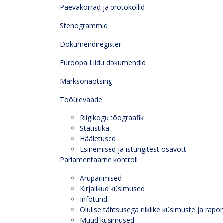
Päevakorrad ja protokollid
Stenogrammid
Dokumendiregister
Euroopa Liidu dokumendid
Märksõnaotsing
Tööülevaade
Riigikogu töögraafik
Statistika
Hääletused
Esinemised ja istungitest osavõtt
Parlamentaarne kontroll
Arupärimised
Kirjalikud küsimused
Infotund
Olulise tähtsusega riiklike küsimuste ja rapor
Muud küsimused