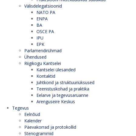
Välisdelegatsioonid
NATO PA
ENPA
BA
OSCE PA
IPU
EPK
Parlamendirühmad
Ühendused
Riigikogu Kantselei
Kantselei ülesanded
Kontaktid
Juhtkond ja struktuuriüksused
Teenistuskohad ja praktika
Eelarve ja tegevusaruanne
Arenguseire Keskus
Tegevus
Eelnõud
Kalender
Päevakorrad ja protokollid
Stenogrammid