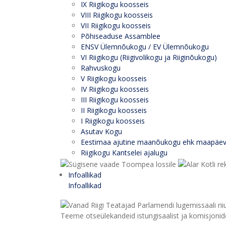
IX Riigikogu koosseis
VIII Riigikogu koosseis
VII Riigikogu koosseis
Põhiseaduse Assamblee
ENSV Ülemnõukogu / EV Ülemnõukogu
VI Riigikogu (Riigivolikogu ja Riiginõukogu)
Rahvuskogu
V Riigikogu koosseis
IV Riigikogu koosseis
III Riigikogu koosseis
II Riigikogu koosseis
I Riigikogu koosseis
Asutav Kogu
Eestimaa ajutine maanõukogu ehk maapäe
Riigikogu Kantselei ajalugu
Infoallikad
Infoallikad
Teeme otseülekandeid istungisaalist ja komisjonide 