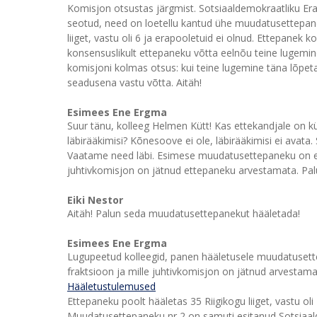
Komisjon otsustas järgmist. Sotsiaaldemokraatliku Era
seotud, need on loetellu kantud ühe muudatusettepanek
liiget, vastu oli 6 ja erapooletuid ei olnud. Ettepanek 
konsensuslikult ettepaneku võtta eelnõu teine lugemine
komisjoni kolmas otsus: kui teine lugemine täna lõpetat
seadusena vastu võtta. Aitäh!
Esimees Ene Ergma
Suur tänu, kolleeg Helmen Kütt! Kas ettekandjale on kü
läbirääkimisi? Kõnesoove ei ole, läbirääkimisi ei ava
Vaatame need läbi. Esimese muudatusettepaneku on es
juhtivkomisjon on jätnud ettepaneku arvestamata. Palu
Eiki Nestor
Aitäh! Palun seda muudatusettepanekut hääletada!
Esimees Ene Ergma
Lugupeetud kolleegid, panen hääletusele muudatusette
fraktsioon ja mille juhtivkomisjon on jätnud arvestama
Hääletustulemused
Ettepaneku poolt hääletas 35 Riigikogu liiget, vastu oli
Muudatusettepaneku nr 2 on samuti esitanud Sotsiaald