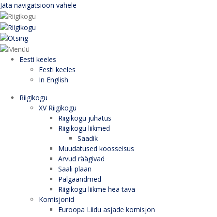
Jäta navigatsioon vahele
Eesti keeles
Eesti keeles
In English
Riigikogu
XV Riigikogu
Riigikogu juhatus
Riigikogu liikmed
Saadik
Muudatused koosseisus
Arvud räägivad
Saali plaan
Palgaandmed
Riigikogu liikme hea tava
Komisjonid
Euroopa Liidu asjade komisjon