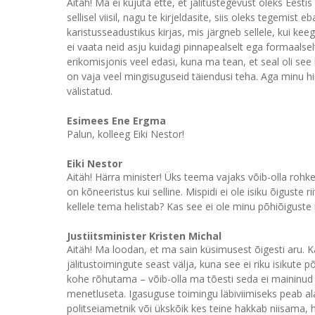
Aitäh! Ma ei kujuta ette, et jälitustegevust oleks Eestis 
sellisel viisil, nagu te kirjeldasite, siis oleks tegemist
karistusseadustikus kirjas, mis järgneb sellele, kui keeg
ei vaata neid asju kuidagi pinnapealselt ega formaalse
erikomisjonis veel edasi, kuna ma tean, et seal oli se
on vaja veel mingisuguseid täiendusi teha. Aga minu hi
välistatud.
Esimees Ene Ergma
Palun, kolleeg Eiki Nestor!
Eiki Nestor
Aitäh! Härra minister! Üks teema vajaks võib-olla rohk
on kõneeristus kui selline. Mispidi ei ole isiku õiguste r
kellele tema helistab? Kas see ei ole minu põhiõiguste
Justiitsminister Kristen Michal
Aitäh! Ma loodan, et ma sain küsimusest õigesti aru. K
jälitustoimingute seast välja, kuna see ei riku isikute p
kohe rõhutama – võib-olla ma tõesti seda ei maininud –, 
menetluseta. Igasuguse toimingu läbiviimiseks peab ala
politseiametnik või ükskõik kes teine hakkab niisama, 