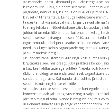
Kolmandaks, edasilükkamatul juhul jälitustegevuse l
kiireloomulisel juhul, s.o peamiselt öösel, ja teatud 
järgimata, näiteks siis, kui ohus on isiku elu ja tervis.
kiirusel kriitiline tähtsus. Eelnõuga kehtestame miini
taasesitamist võimaldaval viisil, kirjas peavad olema (n
toiming tehakse). Nõuetekohane täispikk taotlus ja lub
juhtumid on edasilükkamatud: kui ohus on kellegi tervi
seadus selliseid piiranguid ei sea. 2010. aastal oli eda
õigustamatuks, ühel juhul seadustas loa nn edasiulatuva
need kõik luges kohus tagantjärele õigustatuks. Kurit
ja suurt narkokuritegu.
Neljandaks täpsustame isikute ringi, kelle suhtes võib
kirjutatakse see, mis praegu juba praktikas kehtib: jäli
isikut, kes kahtlustatavaga suhtleb. Näiteks võib tuua
üldjuhul muidugi tema enda teadmisel, tagaotsitava puhu
suhtleb emaga vms. Kolmanda isiku suhtes jälitustoim
seadus isikute ringi üldse ei piiritle.
Viiendaks tuuakse seadusesse nende kuritegude kataloo
kõneeristus jääb jälitustegevuste ringist välja, tuleb 
jälitustoiminguid teha. Nende kuritegude arv, mis võim
Kuuendaks luuakse uus ja selge kaebemehhanism. Inim