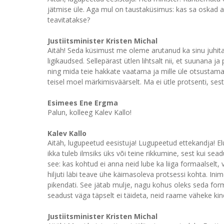
jätmise üle. Aga mul on taustaküsimus: kas sa oskad ar
teavitatakse?
Justiitsminister Kristen Michal
Aitäh! Seda küsimust me oleme arutanud ka sinu juhit
ligikaudsed. Sellepärast ütlen lihtsalt nii, et suunana
ning mida teie hakkate vaatama ja mille üle otsustama,
teisel moel märkimisväärselt. Ma ei ütle protsenti, sest
Esimees Ene Ergma
Palun, kolleeg Kalev Kallo!
Kalev Kallo
Aitäh, lugupeetud eesistuja! Lugupeetud ettekandja! Elu
ikka tuleb ilmsiks üks või teine rikkumine, sest kui sea
see: kas kohtud ei anna neid lube ka liiga formaalselt, 
hiljuti läbi teave ühe käimasoleva protsessi kohta. Ini
pikendati. See jätab mulje, nagu kohus oleks seda form
seadust väga täpselt ei täideta, neid raame väheke ki
Justiitsminister Kristen Michal