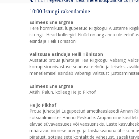
4.
11:21 Tegevuskava "Eesti merenduspoliitika 2011–20
10:00 Istungi rakendamine
Esimees Ene Ergma
Tere hommikust, lugupeetud Riigikogu! Alustame Riigik
istungit. Head kolleegid! Nüüd on aeg anda üle eelnõusi
esindaja Heili Tõnissoni!
Valitsuse esindaja Heili Tõnisson
Austatud proua juhataja! Hea Riigikogu! Vabariigi Valit
korruptsioonivastase seaduse eelnõu ja teiseks, aval
menetlemisel esindab Vabariigi Valitsust justiitsminister
Esimees Ene Ergma
Aitäh! Palun, kolleeg Heljo Pikhof!
Heljo Pikhof
Proua juhataja! Lugupeetud ametikaaslased! Annan Rii
sotsiaalminister Hanno Pevkurile. Arupärimine käsitleb
elavad süvavaesuses või vaesusriskis. Laste kasvuke
määravad inimese arengu ja täiskasvanuna ühiskonnas
piiratust, sotsiaalsete kontaktide vähesust, sageli te