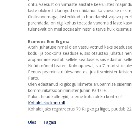
ohtu. Vaesust on viimaste aastate keerulistes majandu
laste olukord. Uuringud on näidanud ka vaesuse riskite
üksikvanemaga, lasterikkad ja hooldamist vajava perel
parandada, on riigi kohus toetada vanemaid laste kas
tulenevalt on meil sotsiaalministrile terve hulk küsimusi
Esimees Ene Ergma
Aitäh! Juhatuse nimel olen vastu võtnud kaks seadusee
kodu- ja töökorra seadusele, siis otsustab juhatus n
arupärimine vastab sellele seadusele, siis edastan sell
Nüüd mõned teated. Kolmapäeval, s.a 7. märtsil osalev
Pentus peaministri ülesannetes, justiitsminister Kris
Parts.
Olen edastanud Riigikogu liikmete arupärimise sisemin
kommunikatsiooniminister Juhan Partsile.
Palun, head kolleegid, teeme kohaloleku kontrolli!
Kohaloleku kontroll
Kohalolijaks registreerus 79 Riigikogu liiget, puudub 22
Üles
Tagasi