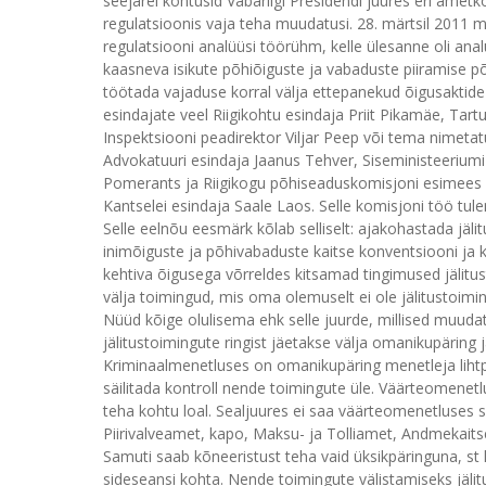
seejärel kohtusid Vabariigi Presidendi juures eri amet
regulatsioonis vaja teha muudatusi. 28. märtsil 2011 mo
regulatsiooni analüüsi töörühm, kelle ülesanne oli anal
kaasneva isikute põhiõiguste ja vabaduste piiramise p
töötada vajaduse korral välja ettepanekud õigusaktide
esindajate veel Riigikohtu esindaja Priit Pikamäe, Tar
Inspektsiooni peadirektor Viljar Peep või tema nimetat
Advokatuuri esindaja Jaanus Tehver, Siseministeeriumi
Pomerants ja Riigikogu põhiseaduskomisjoni esimees 
Kantselei esindaja Saale Laos. Selle komisjoni töö tul
Selle eelnõu eesmärk kõlab selliselt: ajakohastada jäl
inimõiguste ja põhivabaduste kaitse konventsiooni ja
kehtiva õigusega võrreldes kitsamad tingimused jälitus
välja toimingud, mis oma olemuselt ei ole jälitustoimin
Nüüd kõige olulisema ehk selle juurde, millised muudat
jälitustoimingute ringist jäetakse välja omanikupäring 
Kriminaalmenetluses on omanikupäring menetleja lihtpär
säilitada kontroll nende toimingute üle. Väärteomenet
teha kohtu loal. Sealjuures ei saa väärteomenetluses se
Piirivalveamet, kapo, Maksu- ja Tolliamet, Andmekaits
Samuti saab kõneeristust teha vaid üksikpäringuna, st
sideseansi kohta. Nende toimingute välistamiseks jälitu