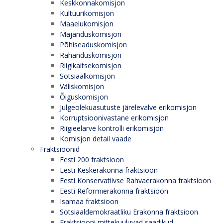
Keskkonnakomisjon
Kultuurikomisjon
Maaelukomisjon
Majanduskomisjon
Põhiseaduskomisjon
Rahanduskomisjon
Riigikaitsekomisjon
Sotsiaalkomisjon
Väliskomisjon
Õiguskomisjon
Julgeolekuasutuste järelevalve erikomisjon
Korruptsioonivastane erikomisjon
Riigieelarve kontrolli erikomisjon
Komisjon detail vaade
Fraktsioonid
Eesti 200 fraktsioon
Eesti Keskerakonna fraktsioon
Eesti Konservatiivse Rahvaerakonna fraktsioon
Eesti Reformierakonna fraktsioon
Isamaa fraktsioon
Sotsiaaldemokraatliku Erakonna fraktsioon
Fraktsiooni mittekuuluvad saadikud