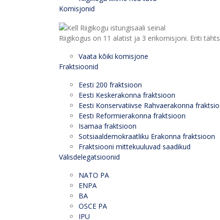
Komisjonid
Riigikogus on 11 alatist ja 3 erikomisjoni. Eriti
Vaata kõiki komisjone
Fraktsioonid
Eesti 200 fraktsioon
Eesti Keskerakonna fraktsioon
Eesti Konservatiivse Rahvaerakonna fraktsi
Eesti Reformierakonna fraktsioon
Isamaa fraktsioon
Sotsiaaldemokraatliku Erakonna fraktsioon
Fraktsiooni mittekuuluvad saadikud
Välisdelegatsioonid
NATO PA
ENPA
BA
OSCE PA
IPU