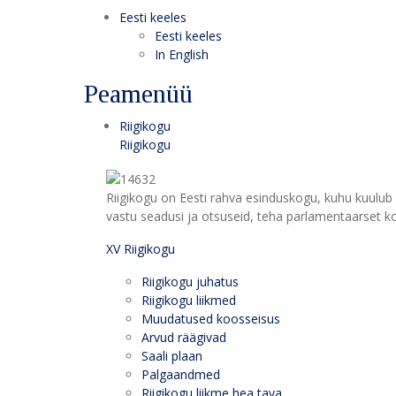
Eesti keeles
Eesti keeles
In English
Peamenüü
Riigikogu
Riigikogu
Riigikogu on Eesti rahva esinduskogu, kuhu kuulub 
vastu seadusi ja otsuseid, teha parlamentaarset kon
XV Riigikogu
Riigikogu juhatus
Riigikogu liikmed
Muudatused koosseisus
Arvud räägivad
Saali plaan
Palgaandmed
Riigikogu liikme hea tava