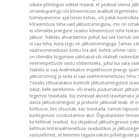
isikute põhiõigusi sellisel määral, et peaksid olema j
omanikupäringu või kõneeristuse avalikult tegemiseks. Ise
toimepanemise ajal teises kohas, või palub kontrollid
kõneeristuse teha vaid jälitustoiminguna, mis on oma
ei võimalda praegune seadus kõneeristust teha teatava
jälitust. Näiteks ähvardamise puhul, kui see toimub s
ei saa teha, kuna tegu on jälitustoiminguga. Samas säi
väärteomenetluses kohtu loa abil. Kehtib
ultima ratio:
on tõendite kogumine välistatud või oluliselt raskend
internetipettuste vastu võitlemiseks, juhul kui vara vä
Näiteks ei saa Andmekaitse Inspektsioon praegu späm
jälitustoiming ja seda ei saa väärteomenetluses teha. 
Teiseks tõhustatakse kontrolli jälitustoimingutest teavi
isikut, kelle perekonna- või eraelu puutumatust jälitusto
tegemist teavitada. Kui esinevad alused teavitamata 
aasta jälitustoimingust ja prokurör jätkuvalt leiab, et
kohtusse, kes otsustab, kas teavitada. Samuti täpsusta
kuritegevuse soodustamise alus. Õiguskantsleri hinn
ka kehtivat seadust. Kui ülejäänud jälitustegevuse pake
kehtivas kriminaalmenetluse seadustikus ja jälituste
vastuvõtmist, et kiiremini tagada isikute põhiõiguste p