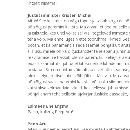
lihtsalt niisama?
Justiitsminister Kristen Michal
Aitäh! See küsimus on väga täpne ja tabab kogu eelnõu
põhiõigusi paremini kaitsta. Ma arvan, et see on selle
ja isikutele, kes ühel või teisel viisil tegelevad inimes
teha võib. Ma enne lugesin ette töörühma liikmed. See 
ootan, et ka parlamendis seda teemat põhjalikult aruta
siis üks, millele on ka õiguskantsler tähelepanu juhtinu
teavitamise üle hakkab olema parem, kui kellegi eraelu 
edasilükkamatutel juhtudel läheb nende lubade andmine 
oodatud. Siin on nähtud võimalikku riivet põhiseaduseg
oleks selge, millisel juhul võib jälitust läbi viia. Ma a
põhiõigusi saaks paremini kaitsta. Võib-olla viimane ol
kaitstakse kolmandaid isikuid, kes sellesse juhtumisse e
põhjal enam teha selliseid ajakirjanduslikke passaaže, 
Esimees Ene Ergma
Palun, kolleeg Peep Aru!
Peep Aru
Aitäh, lugupeetud eesistuja! Hea minister! Kahtlemata 