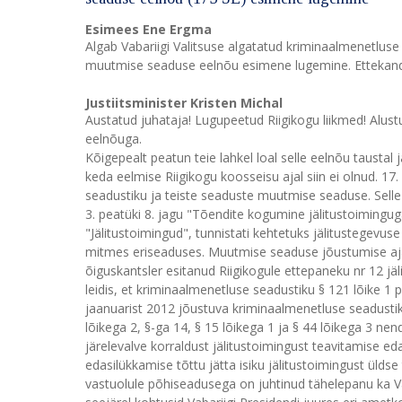
Esimees Ene Ergma
Algab Vabariigi Valitsuse algatatud kriminaalmenetlus
muutmise seaduse eelnõu esimene lugemine. Ettekandjak
Justiitsminister Kristen Michal
Austatud juhataja! Lugupeetud Riigikogu liikmed! Alu
eelnõuga.
Kõigepealt peatun teie lahkel loal selle eelnõu taustal j
keda eelmise Riigikogu koosseisu ajal siin ei olnud. 17
seadustiku ja teiste seaduste muutmise seaduse. Sell
3. peatüki 8. jagu "Tõendite kogumine jälitustoimingu
"Jälitustoimingud", tunnistati kehtetuks jälitustegevu
mitmes eriseaduses. Muutmise seaduse jõustumise ajaks
õiguskantsler esitanud Riigikogule ettepaneku nr 12 jäl
leidis, et kriminaalmenetluse seadustiku § 121 lõike 1 p
jaanuarist 2012 jõustuva kriminaalmenetluse seadusti
lõikega 2, §-ga 14, § 15 lõikega 1 ja § 44 lõikega 3 n
järelevalve korraldust jälitustoimingust teavitamise e
edasilükkamise tõttu jätta isiku jälitustoimingust üldse
vastuolule põhiseadusega on juhtinud tähelepanu ka Vaba