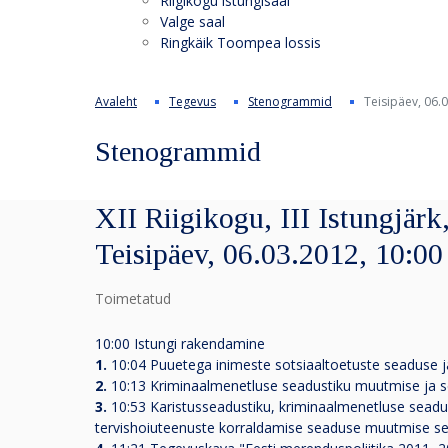
Riigikogu istungisaal
Valge saal
Ringkäik Toompea lossis
Avaleht
Tegevus
Stenogrammid
Teisipäev, 06.
Stenogrammid
XII Riigikogu, III Istungjärk
Teisipäev, 06.03.2012, 10:00
Toimetatud
10:00 Istungi rakendamine
1.
10:04 Puuetega inimeste sotsiaaltoetuste seaduse ja
2.
10:13 Kriminaalmenetluse seadustiku muutmise ja s
3.
10:53 Karistusseadustiku, kriminaalmenetluse seadust
tervishoiuteenuste korraldamise seaduse muutmise s