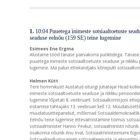
1.
10:04 Puuetega inimeste sotsiaaltoetuste sead
seaduse eelnõu (159 SE) teine lugemine
Esimees Ene Ergma
Alustame tööd tänase päevakorra punktidega. Tänase p
puuetega inimeste sotsiaaltoetuste seaduse ja riiklik
lugemine. Ma palun ettekandjaks kõnepulti sotsiaalkom
Helmen Kütt
Tere hommikust! Austatud istungi juhataja! Head kolleeg
inimeste sotsiaaltoetuste seaduse ja riikliku pensio
lugemine lõpetati 8. veebruaril. Sotsiaalkomisjoni e
esitamise tähtajaks 13. veebruari kell 12. Muudatuset
muudatusettepanekut, mõlemad Sotsiaaldemokraatliku 
Eelnõu teise lugemise ettevalmistamine toimus sotsiaal
sotsiaalminister Hanno Pevkur, sotsiaalministri nõunik
osakonna nõunik Anu Irval, Sotsiaalministeeriumi õig
Sotsiaalkindlustusameti sotsiaalteenuste ja ekspertiisi