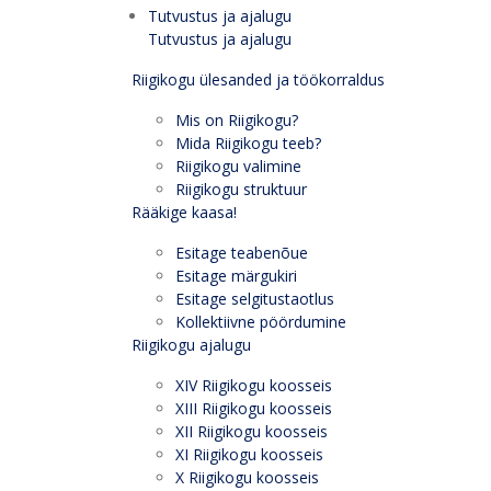
Tutvustus ja ajalugu
Tutvustus ja ajalugu
Riigikogu ülesanded ja töökorraldus
Mis on Riigikogu?
Mida Riigikogu teeb?
Riigikogu valimine
Riigikogu struktuur
Rääkige kaasa!
Esitage teabenõue
Esitage märgukiri
Esitage selgitustaotlus
Kollektiivne pöördumine
Riigikogu ajalugu
XIV Riigikogu koosseis
XIII Riigikogu koosseis
XII Riigikogu koosseis
XI Riigikogu koosseis
X Riigikogu koosseis