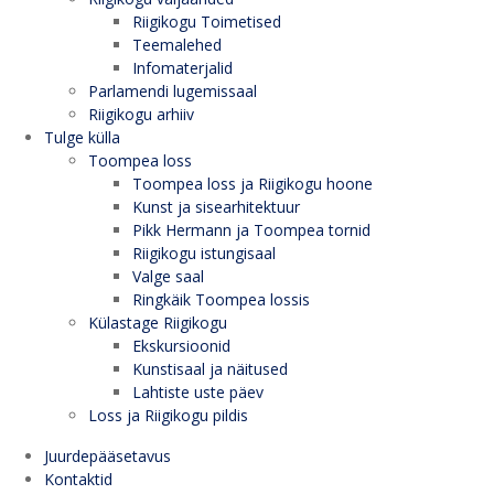
Riigikogu Toimetised
Teemalehed
Infomaterjalid
Parlamendi lugemissaal
Riigikogu arhiiv
Tulge külla
Toompea loss
Toompea loss ja Riigikogu hoone
Kunst ja sisearhitektuur
Pikk Hermann ja Toompea tornid
Riigikogu istungisaal
Valge saal
Ringkäik Toompea lossis
Külastage Riigikogu
Ekskursioonid
Kunstisaal ja näitused
Lahtiste uste päev
Loss ja Riigikogu pildis
Juurdepääsetavus
Kontaktid