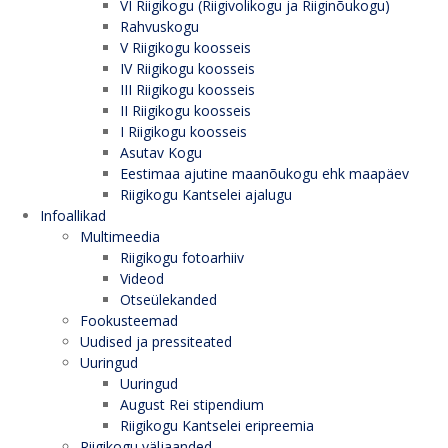
VI Riigikogu (Riigivolikogu ja Riiginõukogu)
Rahvuskogu
V Riigikogu koosseis
IV Riigikogu koosseis
III Riigikogu koosseis
II Riigikogu koosseis
I Riigikogu koosseis
Asutav Kogu
Eestimaa ajutine maanõukogu ehk maapäev
Riigikogu Kantselei ajalugu
Infoallikad
Multimeedia
Riigikogu fotoarhiiv
Videod
Otseülekanded
Fookusteemad
Uudised ja pressiteated
Uuringud
Uuringud
August Rei stipendium
Riigikogu Kantselei eripreemia
Riigikogu väljaanded