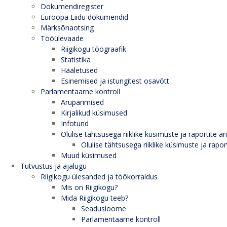
Dokumendiregister
Euroopa Liidu dokumendid
Märksõnaotsing
Tööülevaade
Riigikogu töögraafik
Statistika
Hääletused
Esinemised ja istungitest osavõtt
Parlamentaarne kontroll
Arupärimised
Kirjalikud küsimused
Infotund
Olulise tähtsusega riiklike küsimuste ja raportite ar
Olulise tähtsusega riiklike küsimuste ja rapor
Muud küsimused
Tutvustus ja ajalugu
Riigikogu ülesanded ja töökorraldus
Mis on Riigikogu?
Mida Riigikogu teeb?
Seadusloome
Parlamentaarne kontroll