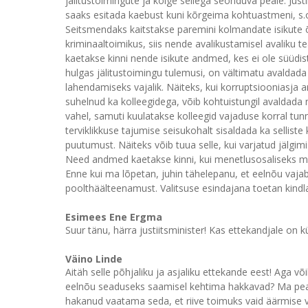
jälitustoimingute ja kõige sellega seonduva peale. Justi
saaks esitada kaebust kuni kõrgeima kohtuastmeni, s.o 
Seitsmendaks kaitstakse paremini kolmandate isikute õi
kriminaaltoimikus, siis nende avalikustamisel avaliku t
kaetakse kinni nende isikute andmed, kes ei ole süüdist
hulgas jälitustoimingu tulemusi, on vältimatu avaldad
lahendamiseks vajalik. Näiteks, kui korruptsiooniasja a
suhelnud ka kolleegidega, võib kohtuistungil avaldada
vahel, samuti kuulatakse kolleegid vajaduse korral tun
terviklikkuse tajumise seisukohalt sisaldada ka selliste 
puutumust. Näiteks võib tuua selle, kui varjatud jälgimi
Need andmed kaetakse kinni, kui menetlusosaliseks mit
Enne kui ma lõpetan, juhin tähelepanu, et eelnõu vaj
poolthäälteenamust. Valitsuse esindajana toetan kindl
Esimees Ene Ergma
Suur tänu, härra justiitsminister! Kas ettekandjale on 
Väino Linde
Aitäh selle põhjaliku ja asjaliku ettekande eest! Aga võ
eelnõu seaduseks saamisel kehtima hakkavad? Ma pean s
hakanud vaatama seda, et riive toimuks vaid äärmise va