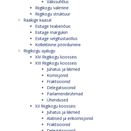
Välissuhtlus
Riigikogu valimine
Riigikogu struktuur
Rääkige kaasa!
Esitage teabenõue
Esitage märgukiri
Esitage selgitustaotlus
Kollektiivne pöördumine
Riigikogu ajalugu
XIV Riigikogu koosseis
XIII Riigikogu koosseis
Juhatus ja liikmed
Komisjonid
Fraktsioonid
Delegatsioonid
Parlamendirühmad
Ühendused
XII Riigikogu koosseis
Juhatus ja liikmed
Alatised ja erikomisjonid
Fraktsioonid
Delegatsioonid