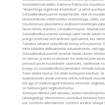
Sotsiaaldemokraatliku Erakonna fraktsiooni muudatuset
"ekspertiisiga tegelevad ametiisikud" ja jätsid juurd
Sotsiaalkindlustusameti ekspertarstile. Veel oli muuda
terviseandmete elektroonilise töötlemisega, säiliks v
töövõimetuse pikendamise andmeid menetletaks paber
Nüüd eelnõu arutelust sotsiaalkomisjonis. Muudatuset
Sotsiaalkindlustusameti esindaja väitel nende isikute r
praegu töötlevad neid andmeid spetsialistid, kes valmis
Tulevikus tehakse seda lihtsalt tervise infosüsteemis. 
mitte kõikidele delikaatsetele isikuandmetele, vaid ligi
Sotsiaalkindlustusameti ametnik täidab üksnes tehnili
on olemas ja need on piisavad. Kui andmed pole piisava
perearsti poole lisaandmete saamiseks. Väidetavalt m
praegu on sotsiaalkindlustusametnikul võimalik tutvuda 
Teine oluline teema, mis leidis komisjonis käsitlust,
tuvastamiseks annab inimene eelnõu kohaselt nõusoleku.
küll aga on haldusorganil kohustus inimesele selgitada
on haldusorganil selgituskohustus.
Komisjoni liikmed said ülevaate, kuidas menetlusprots
tähtaegadega. Ministeeriumi ametnikud kinnitasid komisj
uue süsteemi rakendamisel. Süsteem antakse lähiajal S