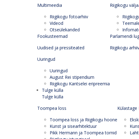
Multimeedia
Riigikogu välj
Riigikogu fotoarhiiv
Riigikog
Videod
Teemal
Otseülekanded
Infomate
Fookusteemad
Parlamendi lu
Uudised ja pressiteated
Riigikogu arhii
Uuringud
Uuringud
August Rei stipendium
Riigikogu Kantselei eripreemia
Tulge külla
Tulge külla
Toompea loss
Külastage 
Toompea loss ja Riigikogu hoone
Eksk
Kunst ja sisearhitektuur
Kuns
Pikk Hermann ja Toompea tornid
Laht