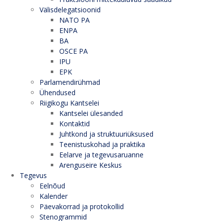
Välisdelegatsioonid
NATO PA
ENPA
BA
OSCE PA
IPU
EPK
Parlamendirühmad
Ühendused
Riigikogu Kantselei
Kantselei ülesanded
Kontaktid
Juhtkond ja struktuuriüksused
Teenistuskohad ja praktika
Eelarve ja tegevusaruanne
Arenguseire Keskus
Tegevus
Eelnõud
Kalender
Päevakorrad ja protokollid
Stenogrammid