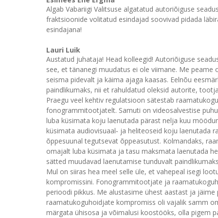
Algab Vabariigi Valitsuse algatatud autoriõiguse sea
fraktsioonide volitatud esindajad soovivad pidada läbi
esindajana!
Lauri Luik
Austatud juhataja! Head kolleegid! Autoriõiguse seadu
see, et tänanegi muudatus ei ole viimane. Me peame om
seisma pidevalt ja käima ajaga kaasas. Eelnõu eesmä
paindlikumaks, nii et rahuldatud oleksid autorite, toot
Praegu veel kehtiv regulatsioon sätestab raamatukogud
fonogrammitootjatelt. Samuti on videosalvestise puhu
luba küsimata koju laenutada pärast nelja kuu möödumis
küsimata audiovisuaal‑ ja heliteoseid koju laenutada 
õppesuunal tegutsevat õppeasutust. Kolmandaks, raam
omajalt luba küsimata ja tasu maksmata laenutada hel
sätted muudavad laenutamise tunduvalt paindlikumaks
Mul on siiras hea meel selle üle, et vahepeal isegi l
kompromissini. Fonogrammitootjate ja raamatukoguho
perioodi pikkus. Me alustasime ühest aastast ja jäim
raamatukoguhoidjate kompromiss oli vajalik samm om
märgata ühisosa ja võimalusi koostööks, olla pigem part