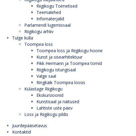
Riigikogu Toimetised
Teemalehed
Infomaterjalid
Parlamendi lugemissaal
Riigikogu arhiiv
Tulge külla
Toompea loss
Toompea loss ja Riigikogu hoone
Kunst ja sisearhitektuur
Pikk Hermann ja Toompea tornid
Riigikogu istungisaal
Valge saal
Ringkäik Toompea lossis
Külastage Riigikogu
Ekskursioonid
Kunstisaal ja näitused
Lahtiste uste päev
Loss ja Riigikogu pildis
Juurdepääsetavus
Kontaktid