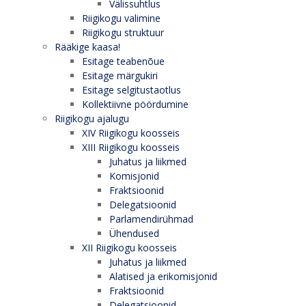
Välissuhtlus
Riigikogu valimine
Riigikogu struktuur
Rääkige kaasa!
Esitage teabenõue
Esitage märgukiri
Esitage selgitustaotlus
Kollektiivne pöördumine
Riigikogu ajalugu
XIV Riigikogu koosseis
XIII Riigikogu koosseis
Juhatus ja liikmed
Komisjonid
Fraktsioonid
Delegatsioonid
Parlamendirühmad
Ühendused
XII Riigikogu koosseis
Juhatus ja liikmed
Alatised ja erikomisjonid
Fraktsioonid
Delegatsioonid