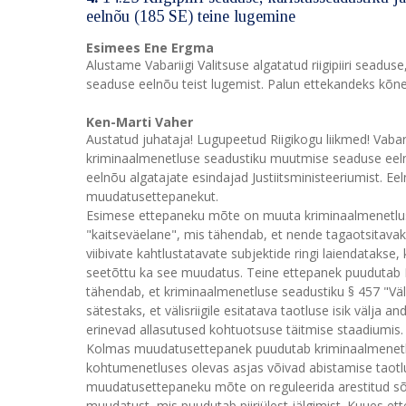
eelnõu (185 SE) teine lugemine
Esimees Ene Ergma
Alustame Vabariigi Valitsuse algatatud riigipiiri sead
seaduse eelnõu teist lugemist. Palun ettekandeks kõne
Ken-Marti Vaher
Austatud juhataja! Lugupeetud Riigikogu liikmed! Vabarii
kriminaalmenetluse seadustiku muutmise seaduse eelnõ
eelnõu algatajate esindajad Justiitsministeeriumist. E
muudatusettepanekut.
Esimese ettepaneku mõte on muuta kriminaalmenetluse 
"kaitseväelane", mis tähendab, et nende tagaotsitavaks 
viibivate kahtlustatavate subjektide ringi laiendatakse,
seetõttu ka see muudatus. Teine ettepanek puudutab R
tähendab, et kriminaalmenetluse seadustiku § 457 "Väli
sätestaks, et välisriigile esitatava taotluse isik välja 
erinevad allasutused kohtuotsuse täitmise staadiumis.
Kolmas muudatusettepanek puudutab kriminaalmenetlu
kohtumenetluses olevas asjas võivad abistamise taotlu
muudatusettepaneku mõte on reguleerida arestitud sõi
muudatust, mis puudutab piiriülest jälgimist. Kuues ett