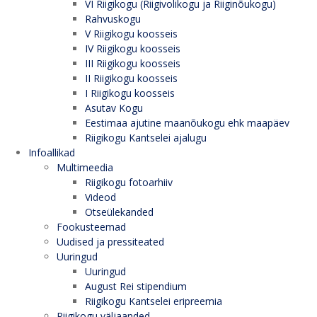
VI Riigikogu (Riigivolikogu ja Riiginõukogu)
Rahvuskogu
V Riigikogu koosseis
IV Riigikogu koosseis
III Riigikogu koosseis
II Riigikogu koosseis
I Riigikogu koosseis
Asutav Kogu
Eestimaa ajutine maanõukogu ehk maapäev
Riigikogu Kantselei ajalugu
Infoallikad
Multimeedia
Riigikogu fotoarhiiv
Videod
Otseülekanded
Fookusteemad
Uudised ja pressiteated
Uuringud
Uuringud
August Rei stipendium
Riigikogu Kantselei eripreemia
Riigikogu väljaanded