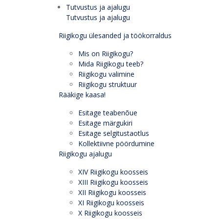
Tutvustus ja ajalugu
Tutvustus ja ajalugu
Riigikogu ülesanded ja töökorraldus
Mis on Riigikogu?
Mida Riigikogu teeb?
Riigikogu valimine
Riigikogu struktuur
Rääkige kaasa!
Esitage teabenõue
Esitage märgukiri
Esitage selgitustaotlus
Kollektiivne pöördumine
Riigikogu ajalugu
XIV Riigikogu koosseis
XIII Riigikogu koosseis
XII Riigikogu koosseis
XI Riigikogu koosseis
X Riigikogu koosseis