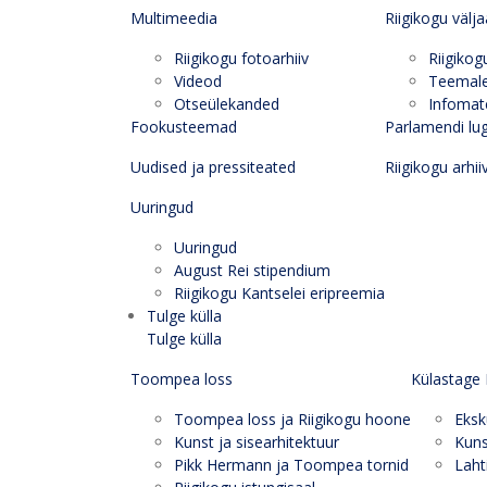
Multimeedia
Riigikogu välj
Riigikogu fotoarhiiv
Riigikog
Videod
Teemal
Otseülekanded
Infomate
Fookusteemad
Parlamendi lu
Uudised ja pressiteated
Riigikogu arhii
Uuringud
Uuringud
August Rei stipendium
Riigikogu Kantselei eripreemia
Tulge külla
Tulge külla
Toompea loss
Külastage 
Toompea loss ja Riigikogu hoone
Eksk
Kunst ja sisearhitektuur
Kuns
Pikk Hermann ja Toompea tornid
Laht