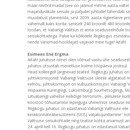
määr niivõrd madal (see on jäänud mitme aasta vältel
majanduslikule seisule ja paljudel juhtudel tähendab se
muudatust planeerida, sest 2009. aasta riigieelarve pr
vähemalt kaks korda: seniselt 240 kroonilt 480 kroonile
loodan, et Vabariigi Valitsus ei anna seaduseelnõule tra
seisukohtadega. Palve ka kõikidele Riigikogus esindatu
nende vanemad-hooldajad vajavad meie tuge! Aitäh!
Esimees Ene Ergma
Aitäh! Juhatuse nimel olen võtnud vastu ühe seaduseel
juhatus otsustab menetluse kolme tööpäeva jooksul.
Head kolleegid! Järgnevad teated. Riigikogu juhatus 
juhtivkomisjonid: Vabariigi Valitsuse üleeile algatat
eelnõu, juhtivkomisjon on kultuurikomisjon; Vabariigi Val
Hispaania Kuningriigi, Luksemburgi Suurhetsogiriigi, 
Liitvabariigi vahelise eelkõige terrorismi‑, piiriülese k
koostöö tõhustamise lepinguga ühinemise seaduse eel
Riigikogu juhatus on edastanud Vabariigi Valitsuse eil
keskkonnateabesüsteemi (SEIS) väljakujundamine" koht
Valitsuse seisukohtade ning teatise kohta arvamust 
24. aprill kell 16. Riigikogu juhatus on edastanud Vaba