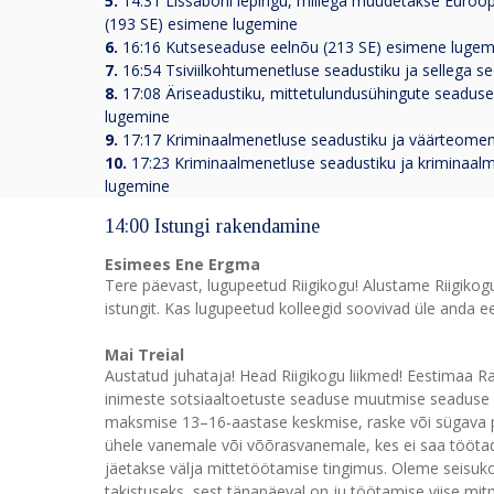
5.
14:31 Lissaboni lepingu, millega muudetakse Euroopa
(193 SE) esimene lugemine
6.
16:16 Kutseseaduse eelnõu (213 SE) esimene lugem
7.
16:54 Tsiviilkohtumenetluse seadustiku ja sellega
8.
17:08 Äriseadustiku, mittetulundusühingute seadus
lugemine
9.
17:17 Kriminaalmenetluse seadustiku ja väärteome
10.
17:23 Kriminaalmenetluse seadustiku ja kriminaa
lugemine
14:00 Istungi rakendamine
Esimees Ene Ergma
Tere päevast, lugupeetud Riigikogu! Alustame Riigiko
istungit. Kas lugupeetud kolleegid soovivad üle anda ee
Mai Treial
Austatud juhataja! Head Riigikogu liikmed! Eestimaa R
inimeste sotsiaaltoetuste seaduse muutmise seaduse e
maksmise 13–16‑aastase keskmise, raske või sügava 
ühele vanemale või võõrasvanemale, kes ei saa tööta
jäetakse välja mittetöötamise tingimus. Oleme seisuko
takistuseks, sest tänapäeval on ju töötamise viise mit