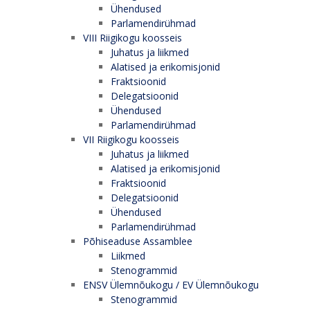
Ühendused
Parlamendirühmad
VIII Riigikogu koosseis
Juhatus ja liikmed
Alatised ja erikomisjonid
Fraktsioonid
Delegatsioonid
Ühendused
Parlamendirühmad
VII Riigikogu koosseis
Juhatus ja liikmed
Alatised ja erikomisjonid
Fraktsioonid
Delegatsioonid
Ühendused
Parlamendirühmad
Põhiseaduse Assamblee
Liikmed
Stenogrammid
ENSV Ülemnõukogu / EV Ülemnõukogu
Stenogrammid