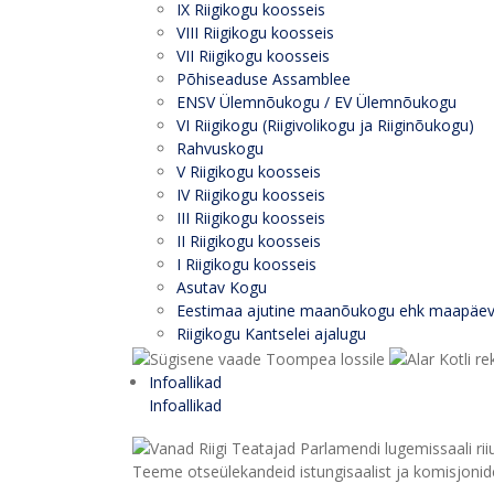
IX Riigikogu koosseis
VIII Riigikogu koosseis
VII Riigikogu koosseis
Põhiseaduse Assamblee
ENSV Ülemnõukogu / EV Ülemnõukogu
VI Riigikogu (Riigivolikogu ja Riiginõukogu)
Rahvuskogu
V Riigikogu koosseis
IV Riigikogu koosseis
III Riigikogu koosseis
II Riigikogu koosseis
I Riigikogu koosseis
Asutav Kogu
Eestimaa ajutine maanõukogu ehk maapäe
Riigikogu Kantselei ajalugu
Infoallikad
Infoallikad
Teeme otseülekandeid istungisaalist ja komisjonide 