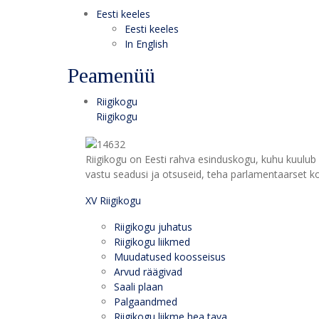
Eesti keeles
Eesti keeles
In English
Peamenüü
Riigikogu
Riigikogu
Riigikogu on Eesti rahva esinduskogu, kuhu kuulub 
vastu seadusi ja otsuseid, teha parlamentaarset kon
XV Riigikogu
Riigikogu juhatus
Riigikogu liikmed
Muudatused koosseisus
Arvud räägivad
Saali plaan
Palgaandmed
Riigikogu liikme hea tava