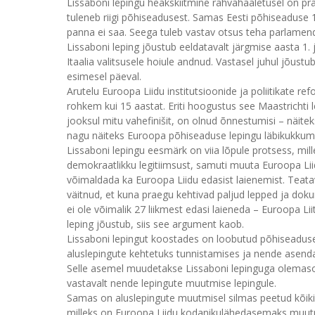
Lissaboni lepingu heakskiitmine rahvahääletusel on pra
tuleneb riigi põhiseadusest. Samas Eesti põhiseaduse 1
panna ei saa. Seega tuleb vastav otsus teha parlamendi
Lissaboni leping jõustub eeldatavalt järgmise aasta 1. ja
Itaalia valitsusele hoiule andnud. Vastasel juhul jõustu
esimesel päeval.
Arutelu Euroopa Liidu institutsioonide ja poliitikate r
rohkem kui 15 aastat. Eriti hoogustus see Maastrichti l
jooksul mitu vahefinišit, on olnud õnnestumisi – näit
nagu näiteks Euroopa põhiseaduse lepingu läbikukkumi
Lissaboni lepingu eesmärk on viia lõpule protsess, mi
demokraatlikku legitiimsust, samuti muuta Euroopa L
võimaldada ka Euroopa Liidu edasist laienemist. Teata
väitnud, et kuna praegu kehtivad paljud lepped ja doku
ei ole võimalik 27 liikmest edasi laieneda – Euroopa Lii
leping jõustub, siis see argument kaob.
Lissaboni lepingut koostades on loobutud põhiseaduse
aluslepingute kehtetuks tunnistamises ja nende asenda
Selle asemel muudetakse Lissaboni lepinguga olemaso
vastavalt nende lepingute muutmise lepingule.
Samas on aluslepingute muutmisel silmas peetud kõiki 
milleks on Euroopa Liidu kodanikulähedasemaks muut