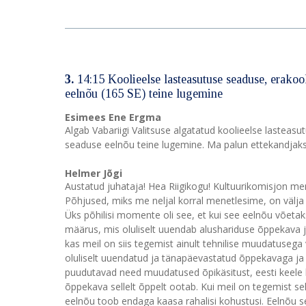
3.
14:15 Koolieelse lasteasutuse seaduse, erako
eelnõu (165 SE) teine lugemine
Esimees Ene Ergma
Algab Vabariigi Valitsuse algatatud koolieelse lastea
seaduse eelnõu teine lugemine. Ma palun ettekandjaks 
Helmer Jõgi
Austatud juhataja! Hea Riigikogu! Kultuurikomisjon men
Põhjused, miks me neljal korral menetlesime, on välja 
Üks põhilisi momente oli see, et kui see eelnõu võetaks
määrus, mis oluliselt uuendab alushariduse õppekava 
kas meil on siis tegemist ainult tehnilise muudatusega 
oluliselt uuendatud ja tänapäevastatud õppekavaga ja 
puudutavad need muudatused õpikäsitust, eesti keele k
õppekava sellelt õppelt ootab. Kui meil on tegemist sel
eelnõu toob endaga kaasa rahalisi kohustusi. Eelnõu sel