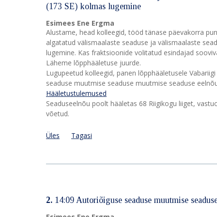
(173 SE) kolmas lugemine
Esimees Ene Ergma
Alustame, head kolleegid, tööd tänase päevakorra pun
algatatud välismaalaste seaduse ja välismaalaste s
lugemine. Kas fraktsioonide volitatud esindajad sooviva
Läheme lõpphääletuse juurde.
Lugupeetud kolleegid, panen lõpphääletusele Vabariigi
seaduse muutmise seaduse muutmise seaduse eelnõu 
Hääletustulemused
Seaduseelnõu poolt hääletas 68 Riigikogu liiget, vastu
võetud.
Üles
Tagasi
2.
14:09 Autoriõiguse seaduse muutmise seadus
Esimees Ene Ergma