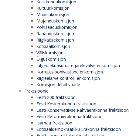
Keskkonnakomisjon
Kultuurikomisjon
Maaelukomisjon
Majanduskomisjon
Põhiseaduskomisjon
Rahanduskomisjon
Riigikaitsekomisjon
Sotsiaalkomisjon
Väliskomisjon
Õiguskomisjon
Julgeolekuasutuste järelevalve erikomisjon
Korruptsioonivastane erikomisjon
Riigieelarve kontrolli erikomisjon
Komisjon detail vaade
Fraktsioonid
Eesti 200 fraktsioon
Eesti Keskerakonna fraktsioon
Eesti Konservatiivse Rahvaerakonna fraktsioon
Eesti Reformierakonna fraktsioon
Isamaa fraktsioon
Sotsiaaldemokraatliku Erakonna fraktsioon
Fraktsiooni mittekuuluvad saadikud