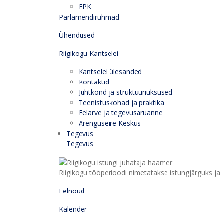
EPK
Parlamendirühmad
Ühendused
Riigikogu Kantselei
Kantselei ülesanded
Kontaktid
Juhtkond ja struktuuriüksused
Teenistuskohad ja praktika
Eelarve ja tegevusaruanne
Arenguseire Keskus
Tegevus
Tegevus
Riigikogu tööperioodi nimetatakse istungjärguks ja 
Eelnõud
Kalender