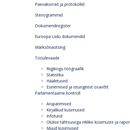
Päevakorrad ja protokollid
Stenogrammid
Dokumendiregister
Euroopa Liidu dokumendid
Märksõnaotsing
Tööülevaade
Riigikogu töögraafik
Statistika
Hääletused
Esinemised ja istungitest osavõtt
Parlamentaarne kontroll
Arupärimised
Kirjalikud küsimused
Infotund
Olulise tähtsusega riiklike küsimuste ja rapor
Muud küsimused