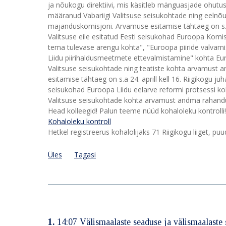
ja nõukogu direktiivi, mis käsitleb mänguasjade ohutu
määranud Vabariigi Valitsuse seisukohtade ning eelnõ
majanduskomisjoni. Arvamuse esitamise tähtaeg on s.a 2
Valitsuse eile esitatud Eesti seisukohad Euroopa Kom
tema tulevase arengu kohta", "Euroopa piiride valva
Liidu piirihaldusmeetmete ettevalmistamine" kohta Eur
Valitsuse seisukohtade ning teatiste kohta arvamust
esitamise tähtaeg on s.a 24. aprill kell 16. Riigikogu ju
seisukohad Euroopa Liidu eelarve reformi protsessi ko
Valitsuse seisukohtade kohta arvamust andma rahandusk
Head kolleegid! Palun teeme nüüd kohaloleku kontrolli!
Kohaloleku kontroll
Hetkel registreerus kohalolijaks 71 Riigikogu liiget, pu
Üles
Tagasi
1.
14:07 Välismaalaste seaduse ja välismaalast