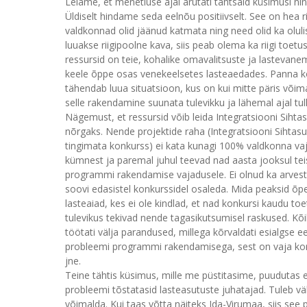
Leiame, et menetluse ajal arutati tähtsaid küsimusi n
Üldiselt hindame seda eelnõu positiivselt. See on hea
valdkonnad olid jäänud katmata ning need olid ka oluli
luuakse riigipoolne kava, siis peab olema ka riigi toet
ressursid on teie, kohalike omavalitsuste ja lastevanema
keele õppe osas venekeelsetes lasteaedades. Panna ko
tähendab luua situatsioon, kus on kui mitte päris või
selle rakendamine suunata tulevikku ja lähemal ajal tu
Nägemust, et ressursid võib leida Integratsiooni Sih
nõrgaks. Nende projektide raha (Integratsiooni Sihtas
tingimata konkurss) ei kata kunagi 100% valdkonna vaj
kümnest ja paremal juhul teevad nad aasta jooksul teis
programmi rakendamise vajadusele. Ei olnud ka arvesta
soovi edasistel konkurssidel osaleda. Mida peaksid õ
lasteaiad, kes ei ole kindlad, et nad konkursi kaudu t
tulevikus tekivad nende tagasikutsumisel raskused. Kõ
töötati välja parandused, millega kõrvaldati esialgse e
probleemi programmi rakendamisega, sest on vaja ko
jne.
Teine tähtis küsimus, mille me püstitasime, puudutas e
probleemi tõstatasid lasteasutuste juhatajad. Tuleb vä
võimalda. Kui taas võtta näiteks Ida-Virumaa, siis se