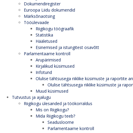
Dokumendiregister
Euroopa Liidu dokumendid
Märksõnaotsing
Tööülevaade
Riigikogu töögraafik
Statistika
Hääletused
Esinemised ja istungitest osavõtt
Parlamentaarne kontroll
Arupärimised
Kirjalikud küsimused
Infotund
Olulise tähtsusega riiklike küsimuste ja raportite ar
Olulise tähtsusega riiklike küsimuste ja rapor
Muud küsimused
Tutvustus ja ajalugu
Riigikogu ülesanded ja töökorraldus
Mis on Riigikogu?
Mida Riigikogu teeb?
Seadusloome
Parlamentaarne kontroll