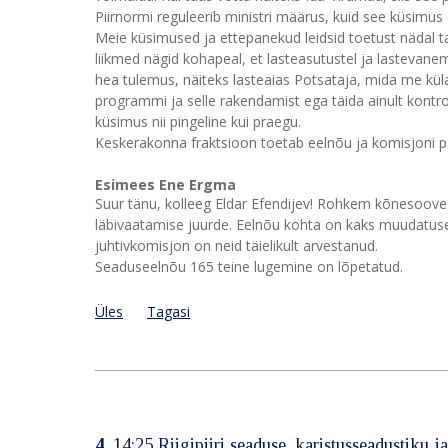
Piirnormi reguleerib ministri määrus, kuid see küsimus
Meie küsimused ja ettepanekud leidsid toetust nädal ta
liikmed nägid kohapeal, et lasteasutustel ja lastevanem
hea tulemus, näiteks lasteaias Potsataja, mida me külast
programmi ja selle rakendamist ega täida ainult kontrolli
küsimus nii pingeline kui praegu.
Keskerakonna fraktsioon toetab eelnõu ja komisjoni pa
Esimees Ene Ergma
Suur tänu, kolleeg Eldar Efendijev! Rohkem kõnesoov
läbivaatamise juurde. Eelnõu kohta on kaks muudatus
juhtivkomisjon on neid täielikult arvestanud.
Seaduseelnõu 165 teine lugemine on lõpetatud.
Üles
Tagasi
4.
14:25 Riigipiiri seaduse, karistusseadustiku 