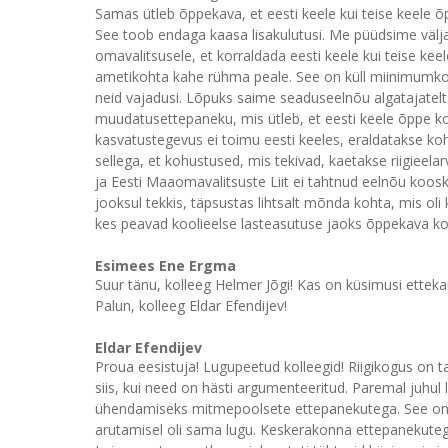
Samas ütleb õppekava, et eesti keele kui teise keele õ
See toob endaga kaasa lisakulutusi. Me püüdsime välja
omavalitsusele, et korraldada eesti keele kui teise kee
ametikohta kahe rühma peale. See on küll miinimumkoos
neid vajadusi. Lõpuks saime seaduseelnõu algatajatel
muudatusettepaneku, mis ütleb, et eesti keele õppe ko
kasvatustegevus ei toimu eesti keeles, eraldatakse koh
sellega, et kohustused, mis tekivad, kaetakse riigieela
ja Eesti Maaomavalitsuste Liit ei tahtnud eelnõu koo
jooksul tekkis, täpsustas lihtsalt mõnda kohta, mis ol
kes peavad koolieelse lasteasutuse jaoks õppekava k
Esimees Ene Ergma
Suur tänu, kolleeg Helmer Jõgi! Kas on küsimusi etteka
Palun, kolleeg Eldar Efendijev!
Eldar Efendijev
Proua eesistuja! Lugupeetud kolleegid! Riigikogus on ta
siis, kui need on hästi argumenteeritud. Paremal juhul 
ühendamiseks mitmepoolsete ettepanekutega. See on 
arutamisel oli sama lugu. Keskerakonna ettepanekuteg