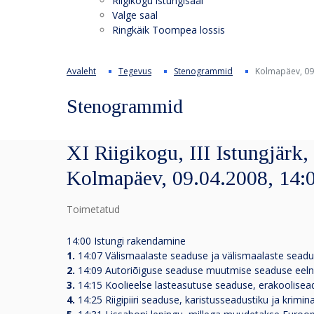
Riigikogu istungisaal
Valge saal
Ringkäik Toompea lossis
Avaleht
Tegevus
Stenogrammid
Kolmapäev, 09
Stenogrammid
XI Riigikogu, III Istungjärk,
Kolmapäev, 09.04.2008, 14:
Toimetatud
14:00 Istungi rakendamine
1.
14:07 Välismaalaste seaduse ja välismaalaste sea
2.
14:09 Autoriõiguse seaduse muutmise seaduse eeln
3.
14:15 Koolieelse lasteasutuse seaduse, erakoolisea
4.
14:25 Riigipiiri seaduse, karistusseadustiku ja kri