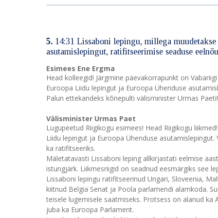
5.
14:31 Lissaboni lepingu, millega muudetakse
asutamislepingut, ratifitseerimise seaduse eeln
Esimees Ene Ergma
Head kolleegid! Järgmine päevakorrapunkt on Vabariigi
Euroopa Liidu lepingut ja Euroopa Ühenduse asutamisl
Palun ettekandeks kõnepulti välisminister Urmas Paeti!
Välisminister Urmas Paet
Lugupeetud Riigikogu esimees! Head Riigikogu liikmed
Liidu lepingut ja Euroopa Ühenduse asutamislepingut. V
ka ratifitseeriks.
Mäletatavasti Lissaboni leping allkirjastati eelmise a
istungjärk. Liikmesriigid on seadnud eesmärgiks see le
Lissaboni lepingu ratifitseerinud Ungari, Sloveenia, M
kiitnud Belgia Senat ja Poola parlamendi alamkoda. S
teisele lugemisele saatmiseks. Protsess on alanud ka A
juba ka Euroopa Parlament.