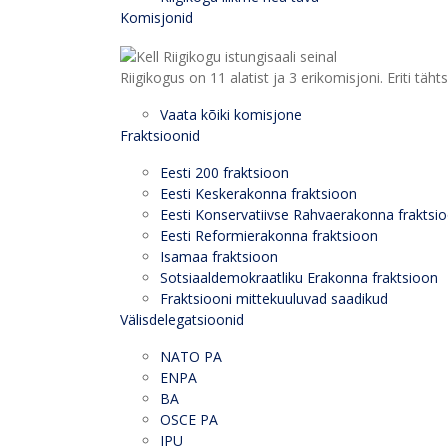
Komisjonid
Riigikogus on 11 alatist ja 3 erikomisjoni. Eriti
Vaata kõiki komisjone
Fraktsioonid
Eesti 200 fraktsioon
Eesti Keskerakonna fraktsioon
Eesti Konservatiivse Rahvaerakonna fraktsi
Eesti Reformierakonna fraktsioon
Isamaa fraktsioon
Sotsiaaldemokraatliku Erakonna fraktsioon
Fraktsiooni mittekuuluvad saadikud
Välisdelegatsioonid
NATO PA
ENPA
BA
OSCE PA
IPU