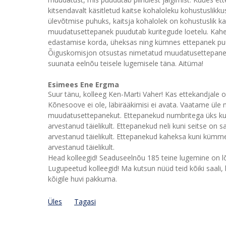
kitsendavalt käsitletud kaitse kohaloleku kohustuslikk
ülevõtmise puhuks, kaitsja kohalolek on kohustuslik k
muudatusettepanek puudutab kuritegude loetelu. Kah
edastamise korda, üheksas ning kümnes ettepanek pu
Õiguskomisjon otsustas nimetatud muudatusettepaneku
suunata eelnõu teisele lugemisele täna. Aitüma!
Esimees Ene Ergma
Suur tänu, kolleeg Ken-Marti Vaher! Kas ettekandjale o
Kõnesoove ei ole, läbirääkimisi ei avata. Vaatame ü
muudatusettepanekut. Ettepanekud numbritega üks kun
arvestanud täielikult. Ettepanekud neli kuni seitse on 
arvestanud täielikult. Ettepanekud kaheksa kuni kümm
arvestanud täielikult.
Head kolleegid! Seaduseelnõu 185 teine lugemine on l
Lugupeetud kolleegid! Ma kutsun nüüd teid kõiki saal
kõigile huvi pakkuma.
Üles
Tagasi