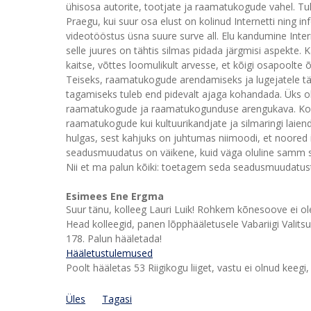
ühisosa autorite, tootjate ja raamatukogude vahel. Tu
Praegu, kui suur osa elust on kolinud Internetti ning 
videotööstus üsna suure surve all. Elu kandumine Inte
selle juures on tähtis silmas pidada järgmisi aspekte. 
kaitse, võttes loomulikult arvesse, et kõigi osapoolte õ
Teiseks, raamatukogude arendamiseks ja lugejatele tä
tagamiseks tuleb end pidevalt ajaga kohandada. Üks ol
raamatukogude ja raamatukogunduse arengukava. Kolm
raamatukogude kui kultuurikandjate ja silmaringi laie
hulgas, sest kahjuks on juhtumas niimoodi, et noore
seadusmuudatus on väikene, kuid väga oluline samm sell
Nii et ma palun kõiki: toetagem seda seadusmuudatust
Esimees Ene Ergma
Suur tänu, kolleeg Lauri Luik! Rohkem kõnesoove ei ol
Head kolleegid, panen lõpphääletusele Vabariigi Vali
178. Palun hääletada!
Hääletustulemused
Poolt hääletas 53 Riigikogu liiget, vastu ei olnud keeg
Üles
Tagasi