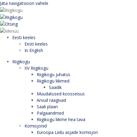
Jäta navigatsioon vahele
Eesti keeles
Eesti keeles
In English
Riigikogu
XV Riigikogu
Riigikogu juhatus
Riigikogu liikmed
Saadik
Muudatused koosseisus
Arvud räägivad
Saali plaan
Palgaandmed
Riigikogu liikme hea tava
Komisjonid
Euroopa Liidu asjade komisjon