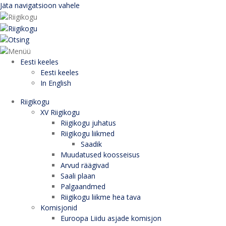
Jäta navigatsioon vahele
Eesti keeles
Eesti keeles
In English
Riigikogu
XV Riigikogu
Riigikogu juhatus
Riigikogu liikmed
Saadik
Muudatused koosseisus
Arvud räägivad
Saali plaan
Palgaandmed
Riigikogu liikme hea tava
Komisjonid
Euroopa Liidu asjade komisjon