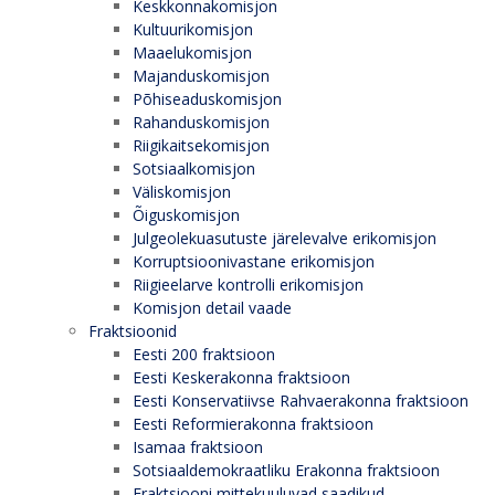
Keskkonnakomisjon
Kultuurikomisjon
Maaelukomisjon
Majanduskomisjon
Põhiseaduskomisjon
Rahanduskomisjon
Riigikaitsekomisjon
Sotsiaalkomisjon
Väliskomisjon
Õiguskomisjon
Julgeolekuasutuste järelevalve erikomisjon
Korruptsioonivastane erikomisjon
Riigieelarve kontrolli erikomisjon
Komisjon detail vaade
Fraktsioonid
Eesti 200 fraktsioon
Eesti Keskerakonna fraktsioon
Eesti Konservatiivse Rahvaerakonna fraktsioon
Eesti Reformierakonna fraktsioon
Isamaa fraktsioon
Sotsiaaldemokraatliku Erakonna fraktsioon
Fraktsiooni mittekuuluvad saadikud