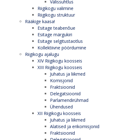
Välissuhtlus
Riigikogu valimine
Riigikogu struktuur
Rääkige kaasa!
Esitage teabenõue
Esitage märgukiri
Esitage selgitustaotlus
Kollektiivne pöördumine
Riigikogu ajalugu
XIV Riigikogu koosseis
XIII Riigikogu koosseis
Juhatus ja liikmed
Komisjonid
Fraktsioonid
Delegatsioonid
Parlamendirühmad
Ühendused
XII Riigikogu koosseis
Juhatus ja liikmed
Alatised ja erikomisjonid
Fraktsioonid
Delegatsioonid