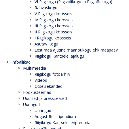
VI Riigikogu (Riigivolikogu ja Riiginõukogu)
Rahvuskogu
V Riigikogu koosseis
IV Riigikogu koosseis
III Riigikogu koosseis
II Riigikogu koosseis
I Riigikogu koosseis
Asutav Kogu
Eestimaa ajutine maanõukogu ehk maapäev
Riigikogu Kantselei ajalugu
Infoallikad
Multimeedia
Riigikogu fotoarhiiv
Videod
Otseülekanded
Fookusteemad
Uudised ja pressiteated
Uuringud
Uuringud
August Rei stipendium
Riigikogu Kantselei eripreemia
Riigikogu väljaanded