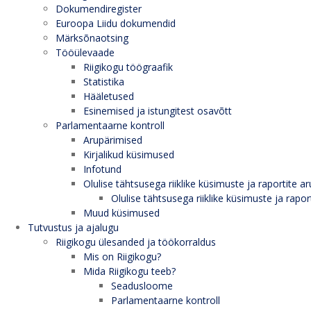
Dokumendiregister
Euroopa Liidu dokumendid
Märksõnaotsing
Tööülevaade
Riigikogu töögraafik
Statistika
Hääletused
Esinemised ja istungitest osavõtt
Parlamentaarne kontroll
Arupärimised
Kirjalikud küsimused
Infotund
Olulise tähtsusega riiklike küsimuste ja raportite ar
Olulise tähtsusega riiklike küsimuste ja rapor
Muud küsimused
Tutvustus ja ajalugu
Riigikogu ülesanded ja töökorraldus
Mis on Riigikogu?
Mida Riigikogu teeb?
Seadusloome
Parlamentaarne kontroll