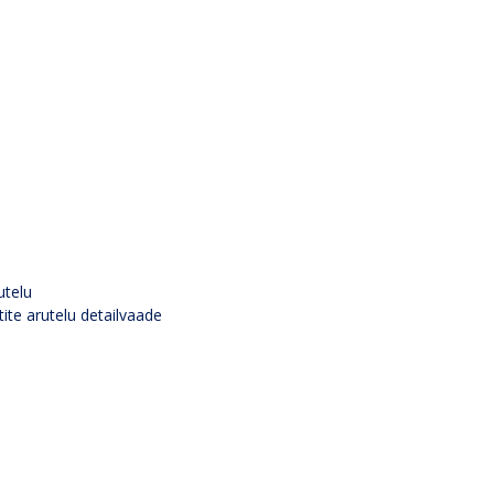
utelu
tite arutelu detailvaade