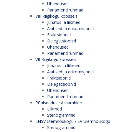
Ühendused
Parlamendirühmad
VIII Riigikogu koosseis
Juhatus ja liikmed
Alatised ja erikomisjonid
Fraktsioonid
Delegatsioonid
Ühendused
Parlamendirühmad
VII Riigikogu koosseis
Juhatus ja liikmed
Alatised ja erikomisjonid
Fraktsioonid
Delegatsioonid
Ühendused
Parlamendirühmad
Põhiseaduse Assamblee
Liikmed
Stenogrammid
ENSV Ülemnõukogu / EV Ülemnõukogu
Stenogrammid