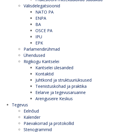
Välisdelegatsioonid
NATO PA
ENPA
BA
OSCE PA
IPU
EPK
Parlamendirühmad
Ühendused
Riigikogu Kantselei
Kantselei ülesanded
Kontaktid
Juhtkond ja struktuuriüksused
Teenistuskohad ja praktika
Eelarve ja tegevusaruanne
Arenguseire Keskus
Tegevus
Eelnõud
Kalender
Päevakorrad ja protokollid
Stenogrammid