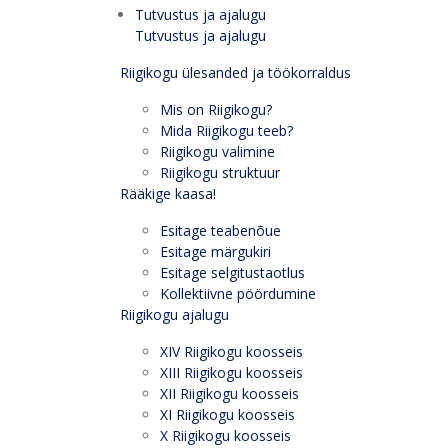
Tutvustus ja ajalugu
Tutvustus ja ajalugu
Riigikogu ülesanded ja töökorraldus
Mis on Riigikogu?
Mida Riigikogu teeb?
Riigikogu valimine
Riigikogu struktuur
Rääkige kaasa!
Esitage teabenõue
Esitage märgukiri
Esitage selgitustaotlus
Kollektiivne pöördumine
Riigikogu ajalugu
XIV Riigikogu koosseis
XIII Riigikogu koosseis
XII Riigikogu koosseis
XI Riigikogu koosseis
X Riigikogu koosseis