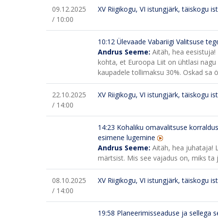
09.12.2025
XV Riigikogu, VI istungjärk, täiskogu is
/ 10:00
10:12 Ülevaade Vabariigi Valitsuse teg
Andrus Seeme:
Aitäh, hea eesistuja
kohta, et Euroopa Liit on ühtlasi nag
kaupadele tollimaksu 30%. Oskad sa öe
22.10.2025
XV Riigikogu, VI istungjärk, täiskogu is
/ 14:00
14:23
Kohaliku omavalitsuse korraldu
esimene lugemine
Andrus Seeme:
Aitäh, hea juhataja! 
märtsist. Mis see vajadus on, miks ta 
08.10.2025
XV Riigikogu, VI istungjärk, täiskogu is
/ 14:00
19:58
Planeerimisseaduse ja sellega 