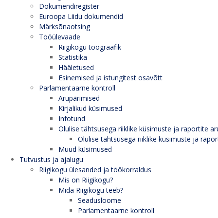
Dokumendiregister
Euroopa Liidu dokumendid
Märksõnaotsing
Tööülevaade
Riigikogu töögraafik
Statistika
Hääletused
Esinemised ja istungitest osavõtt
Parlamentaarne kontroll
Arupärimised
Kirjalikud küsimused
Infotund
Olulise tähtsusega riiklike küsimuste ja raportite ar
Olulise tähtsusega riiklike küsimuste ja rapor
Muud küsimused
Tutvustus ja ajalugu
Riigikogu ülesanded ja töökorraldus
Mis on Riigikogu?
Mida Riigikogu teeb?
Seadusloome
Parlamentaarne kontroll