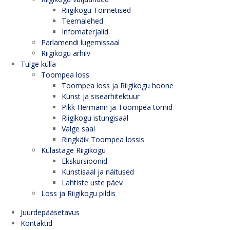
Riigikogu Toimetised
Teemalehed
Infomaterjalid
Parlamendi lugemissaal
Riigikogu arhiiv
Tulge külla
Toompea loss
Toompea loss ja Riigikogu hoone
Kunst ja sisearhitektuur
Pikk Hermann ja Toompea tornid
Riigikogu istungisaal
Valge saal
Ringkäik Toompea lossis
Külastage Riigikogu
Ekskursioonid
Kunstisaal ja näitused
Lahtiste uste päev
Loss ja Riigikogu pildis
Juurdepääsetavus
Kontaktid