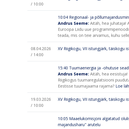
/ 10:00
10:04 Regionaal- ja põllumajandusminist
Andrus Seeme:
Aitäh, hea juhataja!
Euroopa Liidu uue programmiperioodi tä
teada, mis on teie arvamus, kuhu selle
08.04.2026
XV Riigikogu, VII istungjärk, täiskogu i
/ 14:00
15:40
Tuumaenergia ja -ohutuse sead
Andrus Seeme:
Aitäh, hea eesistuja!
Riigikogus tuumaregulatsiooni puudut
Eestisse tuumajaama rajama?
Loe lä
19.03.2026
XV Riigikogu, VII istungjärk, täiskogu i
/ 10:00
10:05 Maaelukomisjoni algatatud oluli
majandusharu" arutelu