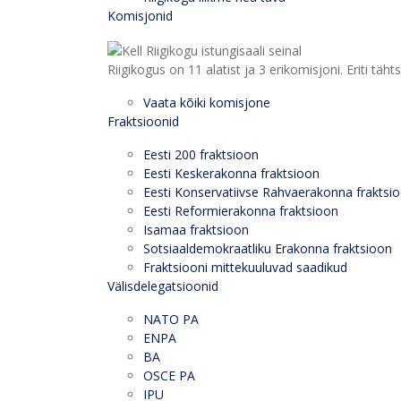
Komisjonid
Riigikogus on 11 alatist ja 3 erikomisjoni. Eriti
Vaata kõiki komisjone
Fraktsioonid
Eesti 200 fraktsioon
Eesti Keskerakonna fraktsioon
Eesti Konservatiivse Rahvaerakonna fraktsi
Eesti Reformierakonna fraktsioon
Isamaa fraktsioon
Sotsiaaldemokraatliku Erakonna fraktsioon
Fraktsiooni mittekuuluvad saadikud
Välisdelegatsioonid
NATO PA
ENPA
BA
OSCE PA
IPU