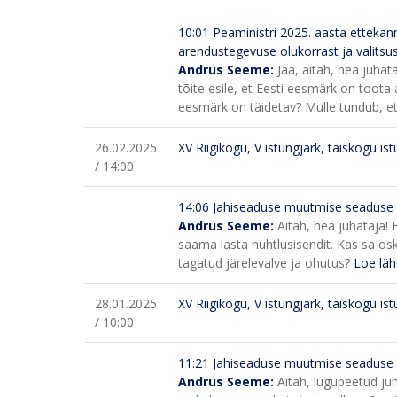
10:01
Peaministri 2025. aasta ettekanne
arendustegevuse olukorrast ja valitsus
Andrus Seeme:
Jaa, aitäh, hea juha
tõite esile, et Eesti eesmärk on toota
eesmärk on täidetav? Mulle tundub, et
26.02.2025
XV Riigikogu, V istungjärk, täiskogu is
/ 14:00
14:06
Jahiseaduse muutmise seaduse 
Andrus Seeme:
Aitäh, hea juhataja!
saama lasta nuhtlusisendit. Kas sa oska
tagatud järelevalve ja ohutus?
Loe lä
28.01.2025
XV Riigikogu, V istungjärk, täiskogu is
/ 10:00
11:21
Jahiseaduse muutmise seaduse 
Andrus Seeme:
Aitäh, lugupeetud juh