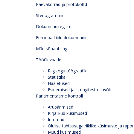
Päevakorrad ja protokollid
Stenogrammid
Dokumendiregister
Euroopa Liidu dokumendid
Märksõnaotsing
Tööülevaade
Riigikogu töögraafik
Statistika
Hääletused
Esinemised ja istungitest osavõtt
Parlamentaarne kontroll
Arupärimised
Kirjalikud küsimused
Infotund
Olulise tähtsusega riiklike küsimuste ja rapor
Muud küsimused