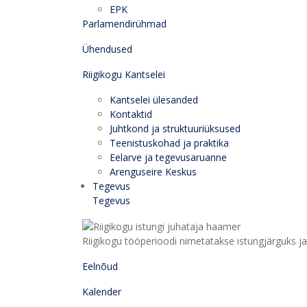
EPK
Parlamendirühmad
Ühendused
Riigikogu Kantselei
Kantselei ülesanded
Kontaktid
Juhtkond ja struktuuriüksused
Teenistuskohad ja praktika
Eelarve ja tegevusaruanne
Arenguseire Keskus
Tegevus
Tegevus
Riigikogu tööperioodi nimetatakse istungjärguks ja 
Eelnõud
Kalender