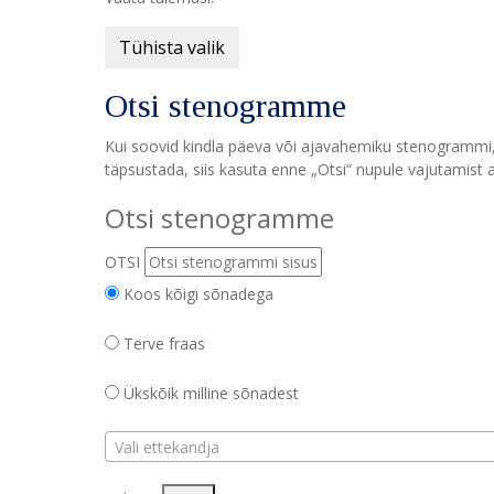
Tühista valik
Otsi stenogramme
Kui soovid kindla päeva või ajavahemiku stenogrammi, v
täpsustada, siis kasuta enne „Otsi“ nupule vajutamist a
Otsi stenogramme
OTSI
Koos kõigi sõnadega
Terve fraas
Ükskõik milline sõnadest
Vali ettekandja