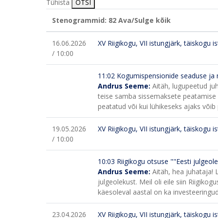
Tühista
OTSI
Stenogrammid: 82
Ava/Sulge kõik
16.06.2026
XV Riigikogu, VII istungjärk, täiskogu i
/ 10:00
11:02
Kogumispensionide seaduse ja 
Andrus Seeme:
Aitäh, lugupeetud ju
teise samba sissemaksete peatamise k
peatatud või kui lühikeseks ajaks võib
19.05.2026
XV Riigikogu, VII istungjärk, täiskogu i
/ 10:00
10:03
Riigikogu otsuse ""Eesti julgeo
Andrus Seeme:
Aitäh, hea juhataja!
julgeolekust. Meil oli eile siin Riigikog
käesoleval aastal on ka investeeringud
23.04.2026
XV Riigikogu, VII istungjärk, täiskogu i