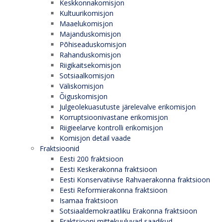
Keskkonnakomisjon
Kultuurikomisjon
Maaelukomisjon
Majanduskomisjon
Põhiseaduskomisjon
Rahanduskomisjon
Riigikaitsekomisjon
Sotsiaalkomisjon
Väliskomisjon
Õiguskomisjon
Julgeolekuasutuste järelevalve erikomisjon
Korruptsioonivastane erikomisjon
Riigieelarve kontrolli erikomisjon
Komisjon detail vaade
Fraktsioonid
Eesti 200 fraktsioon
Eesti Keskerakonna fraktsioon
Eesti Konservatiivse Rahvaerakonna fraktsioon
Eesti Reformierakonna fraktsioon
Isamaa fraktsioon
Sotsiaaldemokraatliku Erakonna fraktsioon
Fraktsiooni mittekuuluvad saadikud