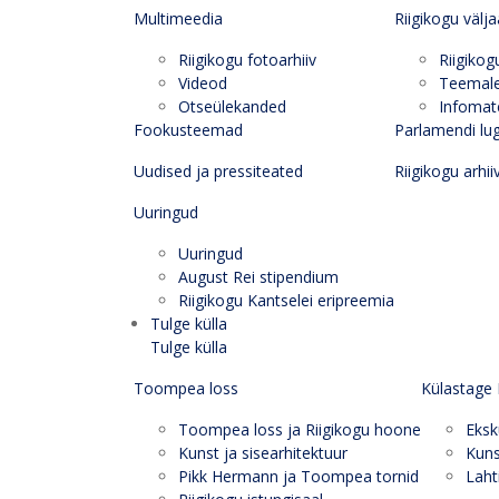
Multimeedia
Riigikogu välj
Riigikogu fotoarhiiv
Riigikog
Videod
Teemal
Otseülekanded
Infomate
Fookusteemad
Parlamendi lu
Uudised ja pressiteated
Riigikogu arhii
Uuringud
Uuringud
August Rei stipendium
Riigikogu Kantselei eripreemia
Tulge külla
Tulge külla
Toompea loss
Külastage 
Toompea loss ja Riigikogu hoone
Eksk
Kunst ja sisearhitektuur
Kuns
Pikk Hermann ja Toompea tornid
Laht