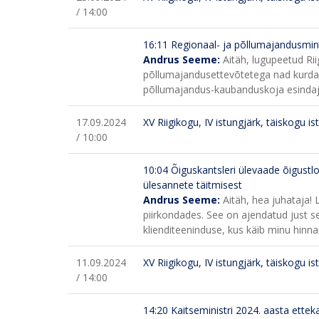
/ 14:00
16:11
Regionaal- ja põllumajandusminis
Andrus Seeme:
Aitäh, lugupeetud Ri
põllumajandusettevõtetega nad kurdava
põllumajandus-kaubanduskoja esindaja 
17.09.2024
XV Riigikogu, IV istungjärk, täiskogu is
/ 10:00
10:04 Õiguskantsleri ülevaade õigust
ülesannete täitmisest
Andrus Seeme:
Aitäh, hea juhataja!
piirkondades. See on ajendatud just s
klienditeeninduse, kus käib minu hinna
11.09.2024
XV Riigikogu, IV istungjärk, täiskogu is
/ 14:00
14:20
Kaitseministri 2024. aasta etteka