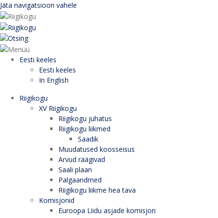
Jäta navigatsioon vahele
Eesti keeles
Eesti keeles
In English
Riigikogu
XV Riigikogu
Riigikogu juhatus
Riigikogu liikmed
Saadik
Muudatused koosseisus
Arvud räägivad
Saali plaan
Palgaandmed
Riigikogu liikme hea tava
Komisjonid
Euroopa Liidu asjade komisjon