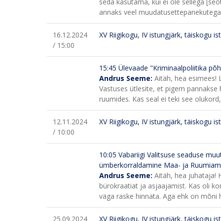
seda kasutama, kui ei ole sellega [se
annaks veel muudatusettepanekutega
16.12.2024
XV Riigikogu, IV istungjärk, täiskogu is
/ 15:00
15:45
Ülevaade "Kriminaalpoliitika põh
Andrus Seeme:
Aitäh, hea esimees! 
Vastuses ütlesite, et pigem pannakse ho
ruumides. Kas seal ei teki see olukord
12.11.2024
XV Riigikogu, IV istungjärk, täiskogu is
/ 10:00
10:05
Vabariigi Valitsuse seaduse mu
ümberkorraldamine Maa- ja Ruumiamet
Andrus Seeme:
Aitäh, hea juhataja!
bürokraatiat ja asjaajamist. Kas oli k
väga raske hinnata. Aga ehk on mõni he
25.09.2024
XV Riigikogu, IV istungjärk, täiskogu is