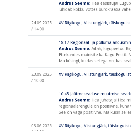
Andrus Seeme:
Hea eesistuja! Lugup
lühidalt kokku võttes bürokraatia vä
24.09.2025
XV Riigikogu, VI istungjärk, täiskogu is
/ 14:00
18:17
Regionaal- ja põllumajandusminis
Andrus Seeme:
Aitäh, lugupeetud Ri
Ettekandes mainisite ka Kagu-Eestit.
Ma küsingi, kuidas sellega on, kas seal
23.09.2025
XV Riigikogu, VI istungjärk, täiskogu is
/ 10:00
10:45
Jäätmeseaduse muutmise seadu
Andrus Seeme:
Hea juhataja! Hea min
regionaalarengule on positiivne, kuna
See on väga positiivne. Ma küsin selles
03.06.2025
XV Riigikogu, V istungjärk, täiskogu is