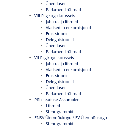
Ühendused
Parlamendirühmad
VIII Riigikogu koosseis
Juhatus ja liikmed
Alatised ja erikomisjonid
Fraktsioonid
Delegatsioonid
Ühendused
Parlamendirühmad
VII Riigikogu koosseis
Juhatus ja liikmed
Alatised ja erikomisjonid
Fraktsioonid
Delegatsioonid
Ühendused
Parlamendirühmad
Põhiseaduse Assamblee
Liikmed
Stenogrammid
ENSV Ülemnõukogu / EV Ülemnõukogu
Stenogrammid