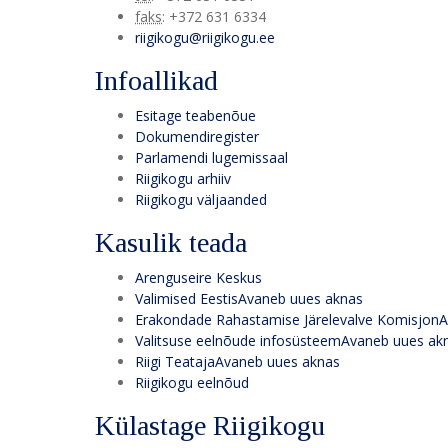
faks
:
+372 631 6334
riigikogu@riigikogu.ee
Infoallikad
Esitage teabenõue
Dokumendiregister
Parlamendi lugemissaal
Riigikogu arhiiv
Riigikogu väljaanded
Kasulik teada
Arenguseire Keskus
Valimised Eestis
Avaneb uues aknas
Erakondade Rahastamise Järelevalve Komisjon
A
Valitsuse eelnõude infosüsteem
Avaneb uues ak
Riigi Teataja
Avaneb uues aknas
Riigikogu eelnõud
Külastage Riigikogu