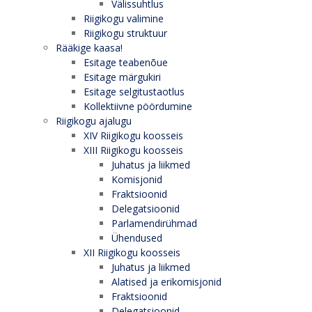
Välissuhtlus
Riigikogu valimine
Riigikogu struktuur
Rääkige kaasa!
Esitage teabenõue
Esitage märgukiri
Esitage selgitustaotlus
Kollektiivne pöördumine
Riigikogu ajalugu
XIV Riigikogu koosseis
XIII Riigikogu koosseis
Juhatus ja liikmed
Komisjonid
Fraktsioonid
Delegatsioonid
Parlamendirühmad
Ühendused
XII Riigikogu koosseis
Juhatus ja liikmed
Alatised ja erikomisjonid
Fraktsioonid
Delegatsioonid