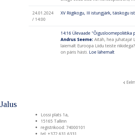
24.01.2024
XV Riigikogu, III istungjärk, täiskogu is
/ 14:00
14:16 Ülevaade "Õigusloomepoliitika p
Andrus Seeme:
Aitäh, hea juhataja! 
laiemalt Euroopa Liidu teiste riikideg
on päris hästi.
Loe lähemalt
Eelm
Jalus
Lossi plats 1a
,
15165
Tallinn
registrikood: 74000101
tel
:
+372 631 6331