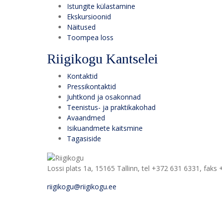
Istungite külastamine
Ekskursioonid
Näitused
Toompea loss
Riigikogu Kantselei
Kontaktid
Pressikontaktid
Juhtkond ja osakonnad
Teenistus- ja praktikakohad
Avaandmed
Isikuandmete kaitsmine
Tagasiside
Lossi plats 1a, 15165 Tallinn, tel +372 631 6331, faks
riigikogu@riigikogu.ee