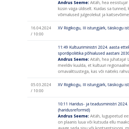
Andrus Seeme:
Aitäh, hea eesistuja
küsin väga üldiselt. Kuidas sa tunned, 
võimalused julgeolekut ja kaitsevõim
16.04.2024
XV Riigikogu, III istungjärk, täiskogu is
/ 10:00
11:49
Kultuuriministri 2024. aasta ette
spordipoliitika põhialused aastani 2030
Andrus Seeme:
Aitäh, hea juhataja!
meeldiv kuulda, et kultuuri regionaal
omavalitsustega, kas või näiteks ra
05.03.2024
XV Riigikogu, III istungjärk, täiskogu is
/ 10:00
10:11
Haridus- ja teadusministri 2024. 
(haridusreformid)
Andrus Seeme:
Aitäh, lugupeetud ees
on plaanis luua või kutsuda ellu maako
avage seda sisu või kontseptsiooni, mi