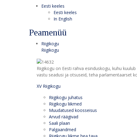
Eesti keeles
Eesti keeles
In English
Peamenüü
Riigikogu
Riigikogu
Riigikogu on Eesti rahva esinduskogu, kuhu kuulub 
vastu seadusi ja otsuseid, teha parlamentaarset kon
XV Riigikogu
Riigikogu juhatus
Riigikogu liikmed
Muudatused koosseisus
Arvud räägivad
Saali plaan
Palgaandmed
Riigikogu liikme hea tava