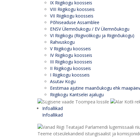
IX Riigikogu koosseis
VIII Riigikogu koosseis
VII Riigikogu koosseis
Põhiseaduse Assamblee
ENSV Ülemnõukogu / EV Ülemnõukogu
VI Riigikogu (Riigivolikogu ja Riiginõukogu)
Rahvuskogu
V Riigikogu koosseis
IV Riigikogu koosseis
III Riigikogu koosseis
II Riigikogu koosseis
I Riigikogu koosseis
Asutav Kogu
Eestimaa ajutine maanõukogu ehk maapäe
Riigikogu Kantselei ajalugu
Infoallikad
Infoallikad
Teeme otseülekandeid istungisaalist ja komisjonide 