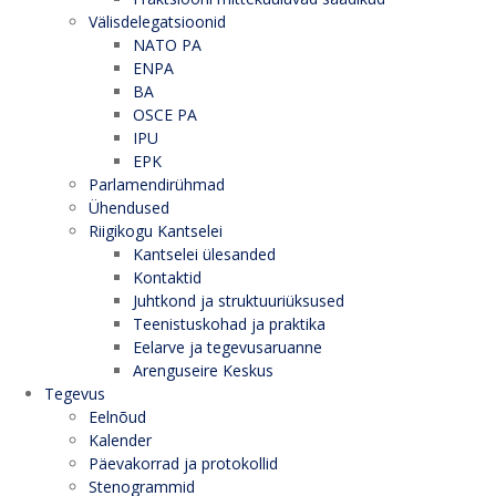
Välisdelegatsioonid
NATO PA
ENPA
BA
OSCE PA
IPU
EPK
Parlamendirühmad
Ühendused
Riigikogu Kantselei
Kantselei ülesanded
Kontaktid
Juhtkond ja struktuuriüksused
Teenistuskohad ja praktika
Eelarve ja tegevusaruanne
Arenguseire Keskus
Tegevus
Eelnõud
Kalender
Päevakorrad ja protokollid
Stenogrammid