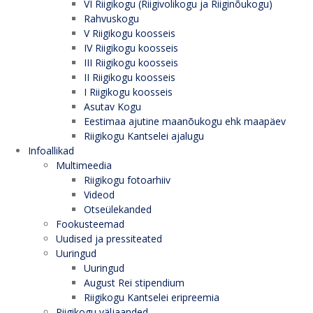
VI Riigikogu (Riigivolikogu ja Riiginõukogu)
Rahvuskogu
V Riigikogu koosseis
IV Riigikogu koosseis
III Riigikogu koosseis
II Riigikogu koosseis
I Riigikogu koosseis
Asutav Kogu
Eestimaa ajutine maanõukogu ehk maapäev
Riigikogu Kantselei ajalugu
Infoallikad
Multimeedia
Riigikogu fotoarhiiv
Videod
Otseülekanded
Fookusteemad
Uudised ja pressiteated
Uuringud
Uuringud
August Rei stipendium
Riigikogu Kantselei eripreemia
Riigikogu väljaanded