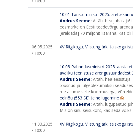
/ 10:00
10:01
Taristuministri 2025. a ettekanne
Andrus Seeme:
Aitäh, hea juhataja!
eesmärke on Eesti teedevõrgu arendamin
[eraldada] 70 miljonit lisaraha. Kas oli
06.05.2025
XV Riigikogu, V istungjärk, täiskogu is
/ 10:00
10:08
Rahandusministri 2025. aasta ett
avaliku teenistuse arengusuundadest 2
Andrus Seeme:
Aitäh, hea eesistuja!
tõusnud ja julgeolekumaksu seadusest
me asume selle koormusega, võrreldes 
eelnõu (553 SE) teine lugemine
Andrus Seeme:
Aitäh, lugupeetud juh
Mis on sinu seisukoht, kas seda võiks
11.03.2025
XV Riigikogu, V istungjärk, täiskogu is
/ 10:00