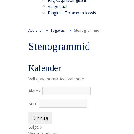
Riigikogu istungisaal
Valge saal
Ringkäik Toompea lossis
Avaleht
Tegevus
Stenogrammid
Stenogrammid
Kalender
Vali ajavahemik
Ava kalender
Alates:
Kuni:
Kinnita
Sulge X
Vaata tulemusi: