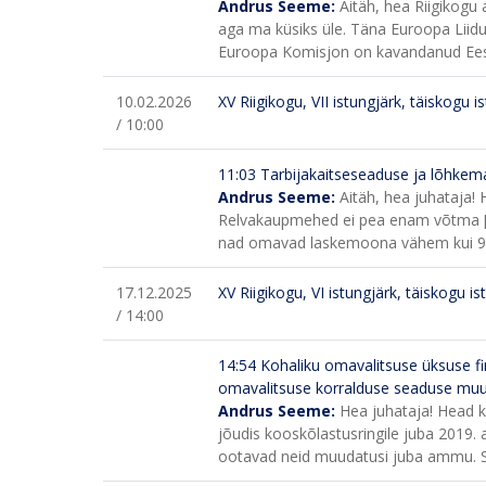
Andrus Seeme:
Aitäh, hea Riigikogu
aga ma küsiks üle. Täna Euroopa Liidu
Euroopa Komisjon on kavandanud Eestil
10.02.2026
XV Riigikogu, VII istungjärk, täiskogu i
/ 10:00
11:03
Tarbijakaitseseaduse ja lõhkem
Andrus Seeme:
Aitäh, hea juhataja! 
Relvakaupmehed ei pea enam võtma [lõh
nad omavad laskemoona vähem kui 900 
17.12.2025
XV Riigikogu, VI istungjärk, täiskogu is
/ 14:00
14:54
Kohaliku omavalitsuse üksuse fi
omavalitsuse korralduse seaduse muu
Andrus Seeme:
Hea juhataja! Head k
jõudis kooskõlastusringile juba 2019. 
ootavad neid muudatusi juba ammu.