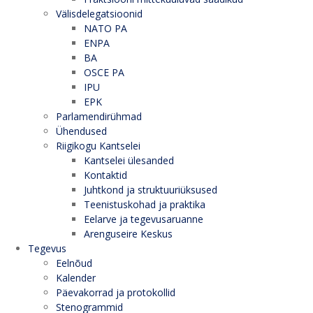
Välisdelegatsioonid
NATO PA
ENPA
BA
OSCE PA
IPU
EPK
Parlamendirühmad
Ühendused
Riigikogu Kantselei
Kantselei ülesanded
Kontaktid
Juhtkond ja struktuuriüksused
Teenistuskohad ja praktika
Eelarve ja tegevusaruanne
Arenguseire Keskus
Tegevus
Eelnõud
Kalender
Päevakorrad ja protokollid
Stenogrammid