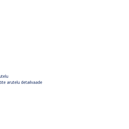
utelu
tite arutelu detailvaade