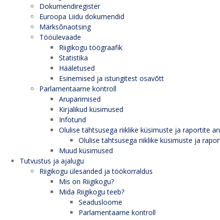
Dokumendiregister
Euroopa Liidu dokumendid
Märksõnaotsing
Tööülevaade
Riigikogu töögraafik
Statistika
Hääletused
Esinemised ja istungitest osavõtt
Parlamentaarne kontroll
Arupärimised
Kirjalikud küsimused
Infotund
Olulise tähtsusega riiklike küsimuste ja raportite ar
Olulise tähtsusega riiklike küsimuste ja rapor
Muud küsimused
Tutvustus ja ajalugu
Riigikogu ülesanded ja töökorraldus
Mis on Riigikogu?
Mida Riigikogu teeb?
Seadusloome
Parlamentaarne kontroll