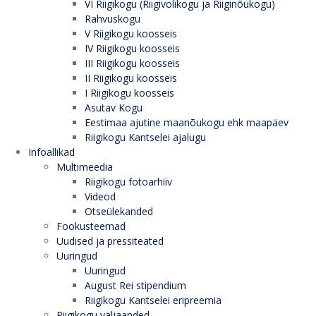
VI Riigikogu (Riigivolikogu ja Riiginõukogu)
Rahvuskogu
V Riigikogu koosseis
IV Riigikogu koosseis
III Riigikogu koosseis
II Riigikogu koosseis
I Riigikogu koosseis
Asutav Kogu
Eestimaa ajutine maanõukogu ehk maapäev
Riigikogu Kantselei ajalugu
Infoallikad
Multimeedia
Riigikogu fotoarhiiv
Videod
Otseülekanded
Fookusteemad
Uudised ja pressiteated
Uuringud
Uuringud
August Rei stipendium
Riigikogu Kantselei eripreemia
Riigikogu väljaanded