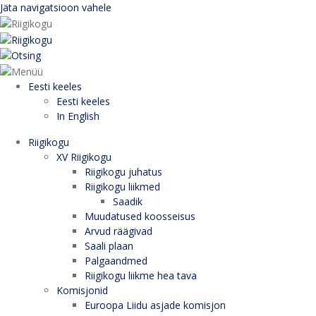
Jäta navigatsioon vahele
Eesti keeles
Eesti keeles
In English
Riigikogu
XV Riigikogu
Riigikogu juhatus
Riigikogu liikmed
Saadik
Muudatused koosseisus
Arvud räägivad
Saali plaan
Palgaandmed
Riigikogu liikme hea tava
Komisjonid
Euroopa Liidu asjade komisjon