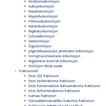
Keskkonnakomisjon
Kultuurikomisjon
Maaelukomisjon
Majanduskomisjon
Põhiseaduskomisjon
Rahanduskomisjon
Riigikaitsekomisjon
Sotsiaalkomisjon
Väliskomisjon
Õiguskomisjon
Julgeolekuasutuste järelevalve erikomisjon
Korruptsioonivastane erikomisjon
Riigieelarve kontrolli erikomisjon
Komisjon detail vaade
Fraktsioonid
Eesti 200 fraktsioon
Eesti Keskerakonna fraktsioon
Eesti Konservatiivse Rahvaerakonna fraktsioon
Eesti Reformierakonna fraktsioon
Isamaa fraktsioon
Sotsiaaldemokraatliku Erakonna fraktsioon
Fraktsiooni mittekuuluvad saadikud