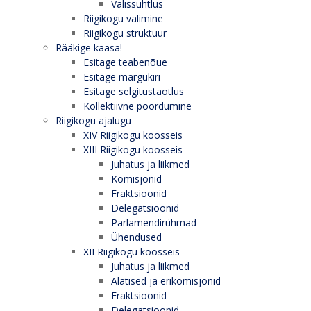
Välissuhtlus
Riigikogu valimine
Riigikogu struktuur
Rääkige kaasa!
Esitage teabenõue
Esitage märgukiri
Esitage selgitustaotlus
Kollektiivne pöördumine
Riigikogu ajalugu
XIV Riigikogu koosseis
XIII Riigikogu koosseis
Juhatus ja liikmed
Komisjonid
Fraktsioonid
Delegatsioonid
Parlamendirühmad
Ühendused
XII Riigikogu koosseis
Juhatus ja liikmed
Alatised ja erikomisjonid
Fraktsioonid
Delegatsioonid