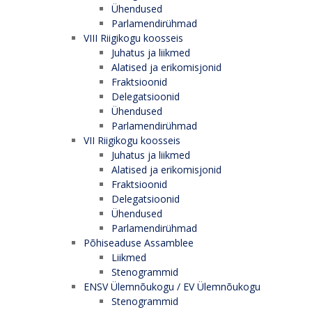
Ühendused
Parlamendirühmad
VIII Riigikogu koosseis
Juhatus ja liikmed
Alatised ja erikomisjonid
Fraktsioonid
Delegatsioonid
Ühendused
Parlamendirühmad
VII Riigikogu koosseis
Juhatus ja liikmed
Alatised ja erikomisjonid
Fraktsioonid
Delegatsioonid
Ühendused
Parlamendirühmad
Põhiseaduse Assamblee
Liikmed
Stenogrammid
ENSV Ülemnõukogu / EV Ülemnõukogu
Stenogrammid