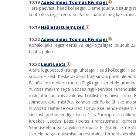
10:19
Aseesimees Toomas Kivimägi
Tere päevast, head kolleegid! Oleme jõudnud istungi r
kontrolliks registreeruda. Palun saalikutsung kaks minut
10:19
Hääletustulemused
10:22
Aseesimees Toomas Kivimägi
Kohalolijaks registreerus 78 Riigikogu liiget, puudub 2
Laats, palun!
10:22
Lauri Laats
Aitäh, lugupeetud istungi juhataja! Head kolleegid! He
soovime Eesti Keskerakonna fraktsiooni poolt üle and
Eelnõu eesmärk on muuta Riigikogu liikmetele ametip
hüvitise maksmisega. Seoses riigi keerulise rahandus
maksutõusud, mis avaldavad olulist negatiivset mõju E
toimetulekule, mistõttu kannab eelnõu ka ühiskonna s
hüvitised seatakse osaliselt sõltuvusse nende osalemis
kindlasti pretsedendiga: lausa 11-s Euroopa Liidu liikme
Kreekas, Leedus, Lätis, Poolas, Prantsusmaal, Rumeeni
Seaduseelnõuga sooviksime muuta Riigikogu liikme staa
liikmele palga maksmisel arvestatakse tema osalemist t