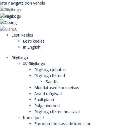
Jäta navigatsioon vahele
Eesti keeles
Eesti keeles
In English
Riigikogu
XV Riigikogu
Riigikogu juhatus
Riigikogu liikmed
Saadik
Muudatused koosseisus
Arvud räägivad
Saali plaan
Palgaandmed
Riigikogu liikme hea tava
Komisjonid
Euroopa Liidu asjade komisjon