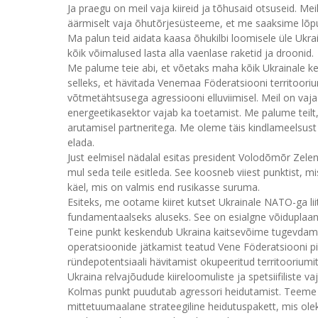
Ja praegu on meil vaja kiireid ja tõhusaid otsuseid. Me
äärmiselt vaja õhutõrjesüsteeme, et me saaksime lõpuk
Ma palun teid aidata kaasa õhukilbi loomisele üle Ukr
kõik võimalused lasta alla vaenlase raketid ja droonid.
Me palume teie abi, et võetaks maha kõik Ukrainale 
selleks, et hävitada Venemaa Föderatsiooni territooriu
võtmetähtsusega agressiooni elluviimisel. Meil on vaja
energeetikasektor vajab ka toetamist. Me palume teil
arutamisel partneritega. Me oleme täis kindlameelsus
elada.
Just eelmisel nädalal esitas president Volodõmõr Zele
mul seda teile esitleda. See koosneb viiest punktist, m
käel, mis on valmis end rusikasse suruma.
Esiteks, me ootame kiiret kutset Ukrainale NATO-ga liit
fundamentaalseks aluseks. See on esialgne võiduplaani
Teine punkt keskendub Ukraina kaitsevõime tugevdamise
operatsioonide jätkamist teatud Vene Föderatsiooni p
ründepotentsiaali hävitamist okupeeritud territooriumit
Ukraina relvajõudude kiireloomuliste ja spetsiifiliste va
Kolmas punkt puudutab agressori heidutamist. Teeme 
mittetuumaalane strateegiline heidutuspakett, mis olek