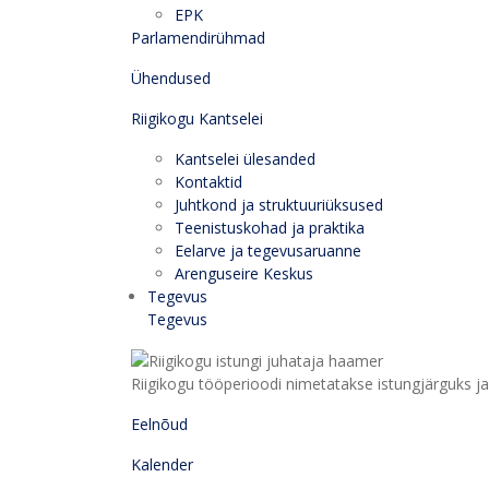
EPK
Parlamendirühmad
Ühendused
Riigikogu Kantselei
Kantselei ülesanded
Kontaktid
Juhtkond ja struktuuriüksused
Teenistuskohad ja praktika
Eelarve ja tegevusaruanne
Arenguseire Keskus
Tegevus
Tegevus
Riigikogu tööperioodi nimetatakse istungjärguks ja 
Eelnõud
Kalender