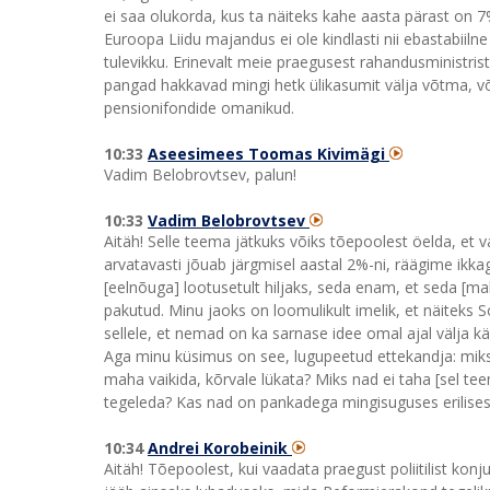
ei saa olukorda, kus ta näiteks kahe aasta pärast on 
Euroopa Liidu majandus ei ole kindlasti nii ebastabiiln
tulevikku. Erinevalt meie praegusest rahandusministrist
pangad hakkavad mingi hetk ülikasumit välja võtma, võid
pensionifondide omanikud.
10:33
Aseesimees Toomas Kivimägi
Vadim Belobrovtsev, palun!
10:33
Vadim Belobrovtsev
Aitäh! Selle teema jätkuks võiks tõepoolest öelda, et v
arvatavasti jõuab järgmisel aastal 2%-ni, räägime ikka
[eelnõuga] lootusetult hiljaks, seda enam, et seda [ma
pakutud. Minu jaoks on loomulikult imelik, et näiteks
sellele, et nemad on ka sarnase idee omal ajal välja k
Aga minu küsimus on see, lugupeetud ettekandja: miks 
maha vaikida, kõrvale lükata? Miks nad ei taha [sel te
tegeleda? Kas nad on pankadega mingisuguses erilises
10:34
Andrei Korobeinik
Aitäh! Tõepoolest, kui vaadata praegust poliitilist kon