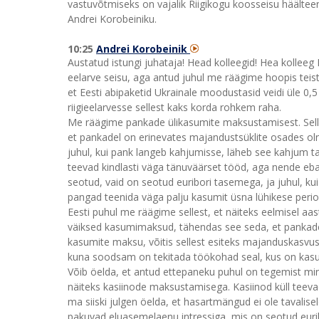
vastuvõtmiseks on vajalik Riigikogu koosseisu häältee
Andrei Korobeiniku.
10:25
Andrei Korobeinik
Austatud istungi juhataja! Head kolleegid! Hea kolleeg 
eelarve seisu, aga antud juhul me räägime hoopis teist
et Eesti abipaketid Ukrainale moodustasid veidi üle 0,
riigieelarvesse sellest kaks korda rohkem raha.
Me räägime pankade ülikasumite maksustamisest. Sellin
et pankadel on erinevates majandustsüklite osades olnu
juhul, kui pank langeb kahjumisse, läheb see kahjum 
teevad kindlasti väga tänuväärset tööd, aga nende ebat
seotud, vaid on seotud euribori tasemega, ja juhul, kui
pangad teenida väga palju kasumit üsna lühikese perio
Eesti puhul me räägime sellest, et näiteks eelmisel aa
väiksed kasumimaksud, tähendas see seda, et pankadel 
kasumite maksu, võitis sellest esiteks majanduskasvu
kuna soodsam on tekitada töökohad seal, kus on ka
Võib öelda, et antud ettepaneku puhul on tegemist mi
näiteks kasiinode maksustamisega. Kasiinod küll teevad
ma siiski julgen öelda, et hasartmängud ei ole tavalise
pakuvad eluasemelaenu intressiga, mis on seotud euribo