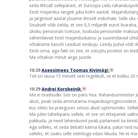
seda lihtsalt sellepärast, et Euroopa Liidu rahanduspolii
Eesti majandus langeb juba kolm aastat. Majanduslang
ja järgmisel aastal jõuame ilmselt esikohale. Selle ü
Sisuliselt võib öelda, et see 0,5 miljardit eurot lisara
üksiku pensionäri toetuse, loobuda pensionide maksust
vähendavad Eesti majanduskasvu ja suurendavad ühisko
võtaksime kasvõi Leedust eeskuju. Leedu puhul võib d
Eesti oma, aga fakt on see, et ostujõu poolest on lee
Ma võtaksin minut aega juurde.
10:29
Aseesimees Toomas Kivimägi
Teil on lausa 15 minutit veel tegelikult, nii et kokku 2
10:29
Andrei Korobeinik
Ma ei teadnudki. See on päris hea. Rahandusminister J
alust, peab seda ammutama majandusprognoosidest. M
kus oleks ka praeguses seisus alust optimismiks. Selle
Ma juhin tähelepanu sellele, et see on ettepanek valits
pakkuda, ja need lahendused peab parlament ka kinni
Aga selleks, et seda debatti käima lükata, palun teid 
selleks, et saaks selle eelnõuga edasi liikuda. Nii et m