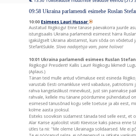
4.
13:30
Tolliseaduse muutmise seaduse eelnõu (515 
09:58 Ukraina parlamendi esimehe Ruslan Stefa
10:00
Esimees Lauri Hussar
Austatud Riigikogu! Enne tänase päevakorra juurde asum
istungisaalis Ukraina parlamendi esimeest härra Rusla
igakülgselt Ukraina abistamist, kuni sõda on võidetud 
Stefantšukile.
Slovo nadajetsja vam, pane holovo!
10:01 Ukraina parlamendi esimees Ruslan Stefa
Riigikogu! President! Kallis Lauri! Riigikogu liikmed! L
(Aplaus.)
Tänan teid mulle antud võimaluse eest esineda Riigiko
varustab Eesti omariikluse verd vabaduse, patriotismi j
rahva kangelaslikust minevikust, just siin pannakse pai
rahvale, kellele mu tänane pöördumine pühendatud on. 
esimesed tänusõnad kogu selle toetuse ja abi eest, m
kolme aasta jooksul.
Esiteks sooviksin südamest tänada teid selle eest, et 
Alar Karise ajaloolist visiiti Kiievisse kaks päeva enne 
ütles ta nii: "Me oleme Ukrainaga solidaarsed. Me ei põ
Te ei pööranud selga, ei põgenenud ja jätkate vankum