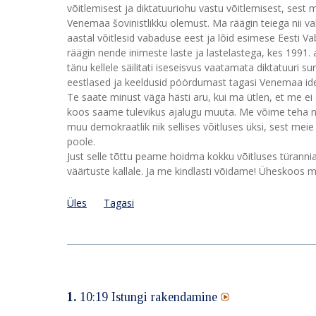
võitlemisest ja diktatuuriohu vastu võitlemisest, ses
Venemaa šovinistlikku olemust. Ma räägin teiega nii va
aastal võitlesid vabaduse eest ja lõid esimese Eesti 
räägin nende inimeste laste ja lastelastega, kes 1991. 
tänu kellele säilitati iseseisvus vaatamata diktatuuri s
eestlased ja keeldusid pöördumast tagasi Venemaa ide
Te saate minust väga hästi aru, kui ma ütlen, et me ei
koos saame tulevikus ajalugu muuta. Me võime teha nii
muu demokraatlik riik sellises võitluses üksi, sest m
poole.
Just selle tõttu peame hoidma kokku võitluses türann
väärtuste kallale. Ja me kindlasti võidame! Üheskoos
Üles
Tagasi
1.
10:19
Istungi rakendamine