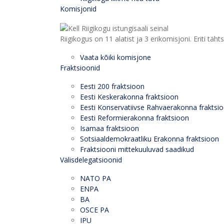
Komisjonid
Riigikogus on 11 alatist ja 3 erikomisjoni. Eriti
Vaata kõiki komisjone
Fraktsioonid
Eesti 200 fraktsioon
Eesti Keskerakonna fraktsioon
Eesti Konservatiivse Rahvaerakonna fraktsi
Eesti Reformierakonna fraktsioon
Isamaa fraktsioon
Sotsiaaldemokraatliku Erakonna fraktsioon
Fraktsiooni mittekuuluvad saadikud
Välisdelegatsioonid
NATO PA
ENPA
BA
OSCE PA
IPU