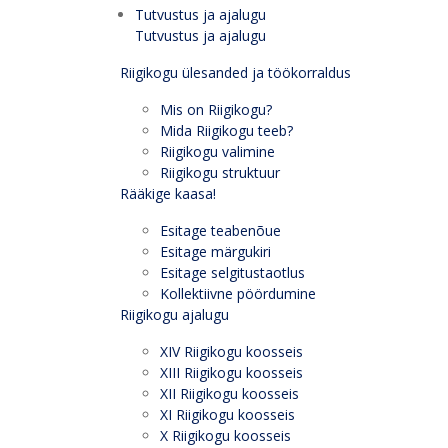
Tutvustus ja ajalugu
Tutvustus ja ajalugu
Riigikogu ülesanded ja töökorraldus
Mis on Riigikogu?
Mida Riigikogu teeb?
Riigikogu valimine
Riigikogu struktuur
Rääkige kaasa!
Esitage teabenõue
Esitage märgukiri
Esitage selgitustaotlus
Kollektiivne pöördumine
Riigikogu ajalugu
XIV Riigikogu koosseis
XIII Riigikogu koosseis
XII Riigikogu koosseis
XI Riigikogu koosseis
X Riigikogu koosseis