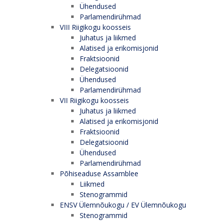
Ühendused
Parlamendirühmad
VIII Riigikogu koosseis
Juhatus ja liikmed
Alatised ja erikomisjonid
Fraktsioonid
Delegatsioonid
Ühendused
Parlamendirühmad
VII Riigikogu koosseis
Juhatus ja liikmed
Alatised ja erikomisjonid
Fraktsioonid
Delegatsioonid
Ühendused
Parlamendirühmad
Põhiseaduse Assamblee
Liikmed
Stenogrammid
ENSV Ülemnõukogu / EV Ülemnõukogu
Stenogrammid