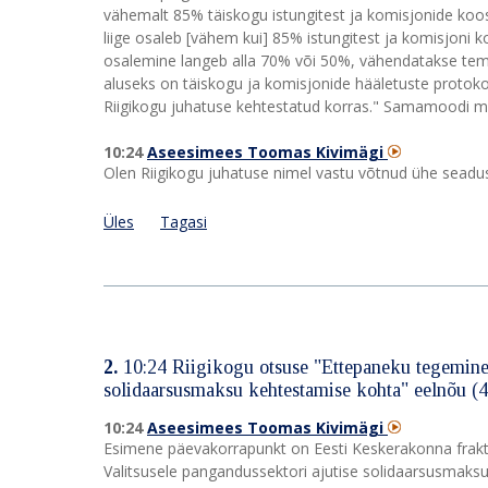
vähemalt 85% täiskogu istungitest ja komisjonide kooso
liige osaleb [vähem kui] 85% istungitest ja komisjoni
osalemine langeb alla 70% või 50%, vähendatakse tem
aluseks on täiskogu ja komisjonide hääletuste protoko
Riigikogu juhatuse kehtestatud korras." Samamoodi m
10:24
Aseesimees Toomas Kivimägi
Olen Riigikogu juhatuse nimel vastu võtnud ühe sead
Üles
Tagasi
2.
10:24
Riigikogu otsuse "Ettepaneku tegemine 
solidaarsusmaksu kehtestamise kohta" eelnõu 
10:24
Aseesimees Toomas Kivimägi
Esimene päevakorrapunkt on Eesti Keskerakonna frakts
Valitsusele pangandussektori ajutise solidaarsusmaks