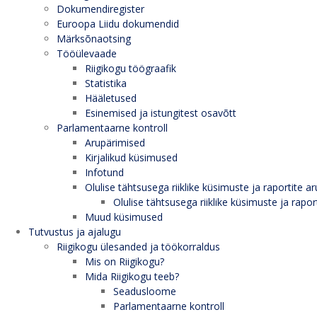
Dokumendiregister
Euroopa Liidu dokumendid
Märksõnaotsing
Tööülevaade
Riigikogu töögraafik
Statistika
Hääletused
Esinemised ja istungitest osavõtt
Parlamentaarne kontroll
Arupärimised
Kirjalikud küsimused
Infotund
Olulise tähtsusega riiklike küsimuste ja raportite ar
Olulise tähtsusega riiklike küsimuste ja rapor
Muud küsimused
Tutvustus ja ajalugu
Riigikogu ülesanded ja töökorraldus
Mis on Riigikogu?
Mida Riigikogu teeb?
Seadusloome
Parlamentaarne kontroll