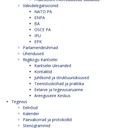
Välisdelegatsioonid
NATO PA
ENPA
BA
OSCE PA
IPU
EPK
Parlamendirühmad
Ühendused
Riigikogu Kantselei
Kantselei ülesanded
Kontaktid
Juhtkond ja struktuuriüksused
Teenistuskohad ja praktika
Eelarve ja tegevusaruanne
Arenguseire Keskus
Tegevus
Eelnõud
Kalender
Päevakorrad ja protokollid
Stenogrammid