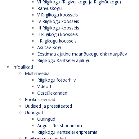
VI Riigikogu (Riigivolikogu ja Riiginõukogu)
Rahvuskogu
V Riigikogu koosseis
IV Riigikogu koosseis
III Riigikogu koosseis
II Riigikogu koosseis
I Riigikogu koosseis
Asutav Kogu
Eestimaa ajutine maanõukogu ehk maapäev
Riigikogu Kantselei ajalugu
Infoallikad
Multimeedia
Riigikogu fotoarhiiv
Videod
Otseülekanded
Fookusteemad
Uudised ja pressiteated
Uuringud
Uuringud
August Rei stipendium
Riigikogu Kantselei eripreemia
Riigikogu väljaanded