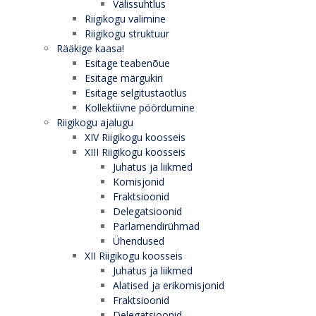
Välissuhtlus
Riigikogu valimine
Riigikogu struktuur
Rääkige kaasa!
Esitage teabenõue
Esitage märgukiri
Esitage selgitustaotlus
Kollektiivne pöördumine
Riigikogu ajalugu
XIV Riigikogu koosseis
XIII Riigikogu koosseis
Juhatus ja liikmed
Komisjonid
Fraktsioonid
Delegatsioonid
Parlamendirühmad
Ühendused
XII Riigikogu koosseis
Juhatus ja liikmed
Alatised ja erikomisjonid
Fraktsioonid
Delegatsioonid