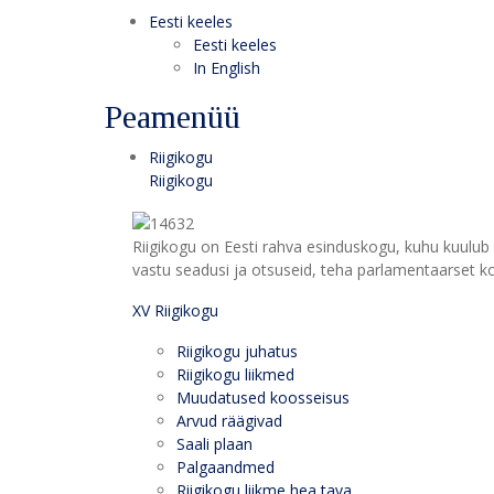
Eesti keeles
Eesti keeles
In English
Peamenüü
Riigikogu
Riigikogu
Riigikogu on Eesti rahva esinduskogu, kuhu kuulub 
vastu seadusi ja otsuseid, teha parlamentaarset kon
XV Riigikogu
Riigikogu juhatus
Riigikogu liikmed
Muudatused koosseisus
Arvud räägivad
Saali plaan
Palgaandmed
Riigikogu liikme hea tava