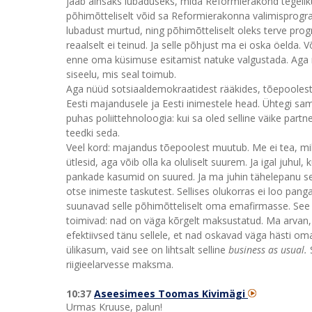
jääb ainsaks lubaduseks, mida Reformierakond tegelikult
põhimõtteliselt võid sa Reformierakonna valimisprogra
lubadust murtud, ning põhimõtteliselt oleks terve pro
reaalselt ei teinud. Ja selle põhjust ma ei oska öelda.
enne oma küsimuse esitamist natuke valgustada. Aga
siseelu, mis seal toimub.
Aga nüüd sotsiaaldemokraatidest rääkides, tõepoolest,
Eesti majandusele ja Eesti inimestele head. Ühtegi sa
puhas poliittehnoloogia: kui sa oled selline väike partner,
teedki seda.
Veel kord: majandus tõepoolest muutub. Me ei tea, mill
ütlesid, aga võib olla ka oluliselt suurem. Ja igal juhu
pankade kasumid on suured. Ja ma juhin tähelepanu sel
otse inimeste taskutest. Sellises olukorras ei loo panga
suunavad selle põhimõtteliselt oma emafirmasse. See 
toimivad: nad on väga kõrgelt maksustatud. Ma arvan, 
efektiivsed tänu sellele, et nad oskavad väga hästi oma 
ülikasum, vaid see on lihtsalt selline
business as usual.
S
riigieelarvesse maksma.
10:37
Aseesimees Toomas Kivimägi
Urmas Kruuse, palun!