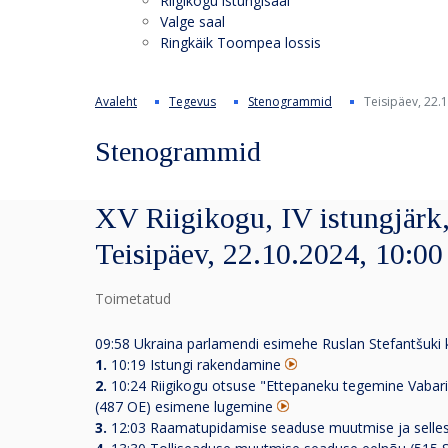
Riigikogu istungisaal
Valge saal
Ringkäik Toompea lossis
Avaleht
Tegevus
Stenogrammid
Teisipäev, 22.
Stenogrammid
XV Riigikogu, IV istungjärk,
Teisipäev, 22.10.2024, 10:00
Toimetatud
09:58 Ukraina parlamendi esimehe Ruslan Stefantšuki
1.
10:19
Istungi rakendamine
2.
10:24
Riigikogu otsuse "Ettepaneku tegemine Vabari
(487 OE) esimene lugemine
3.
12:03
Raamatupidamise seaduse muutmise ja sellest