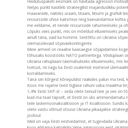
Heidutuspaketi eesmärk on hävitada agressori motivats
Neljas punkt käsitleb strateegilist majanduslikku potent
maavarade, näiteks uraani, titaani, liitiumi ja grafiidi 
ressursside ühise kaitsmise ning kaevandamise kohta 
me eeldame, et nende ressursside rahumeelseks ja ohut
Lõpuks viies punkt, mis on mõeldud elluviimiseks peal
ainult täna, vaid ka homme. Seetõttu on Ukraina sõj
olemasolevaid sõjaväekontingente.
Meie armeel on reaalne kaasaegse sõjapidamise kogem
tõhusaks koostööks NATO partneritega. Võiduplaan on 
Ukraina rahuplaani täiemahuliseks elluviimiseks, mis le
toetust, nii nagu ka Eesti osalemist esimesel ülemaai
korraldamiseks.
Täna siin kõrgest kõnepuldist rääkides palun ma teid, ka
Koos me rajame teed õiglase rahuni vaba maailma tingi
1,4% Eesti SKP-st – seda olete teinud teie ja see on t
kuid ma tean täpselt, et Eestil on üks ammendamatu res
teile laskemoonakoalitsioon ja IT-koalitsioon. Sündis
olete vastu võtnud otsuse Ukraina pikaajalise stratee
jooksul.
Meil on vaja Eesti eestvedamist, et tugevdada Ukraina
koos ehitama kaitsekilpi Vene agressiooni eest järgm