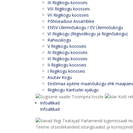
IX Riigikogu koosseis
VIII Riigikogu koosseis
VII Riigikogu koosseis
Põhiseaduse Assamblee
ENSV Ülemnõukogu / EV Ülemnõukogu
VI Riigikogu (Riigivolikogu ja Riiginõukogu)
Rahvuskogu
V Riigikogu koosseis
IV Riigikogu koosseis
III Riigikogu koosseis
II Riigikogu koosseis
I Riigikogu koosseis
Asutav Kogu
Eestimaa ajutine maanõukogu ehk maapäe
Riigikogu Kantselei ajalugu
Infoallikad
Infoallikad
Teeme otseülekandeid istungisaalist ja komisjonide 