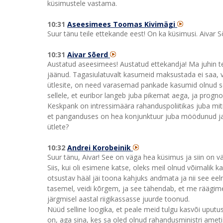
küsimustele vastama.
10:31
Aseesimees Toomas Kivimägi
Suur tänu teile ettekande eest! On ka küsimusi. Aivar S
10:31
Aivar Sõerd
Austatud aseesimees! Austatud ettekandja! Ma juhin teie
jäänud. Tagasiulatuvalt kasumeid maksustada ei saa, v
ütlesite, on need varasemad pankade kasumid olnud seo
sellele, et euribor langeb juba pikemat aega, ja progno
Keskpank on intressimäära rahanduspoliitikas juba mit
et panganduses on hea konjunktuur juba möödunud ja se
ütlete?
10:32
Andrei Korobeinik
Suur tänu, Aivar! See on väga hea küsimus ja siin on v
Siis, kui oli esimene katse, oleks meil olnud võimalik 
otsustav hääl jäi toona kahjuks andmata ja nii see ee
tasemel, veidi kõrgem, ja see tähendab, et me räägime
järgmisel aastal riigikassasse juurde toonud.
Nüüd selline loogika, et peale meid tulgu kasvõi uputu
on, aga sina, kes sa oled olnud rahandusministri ametis