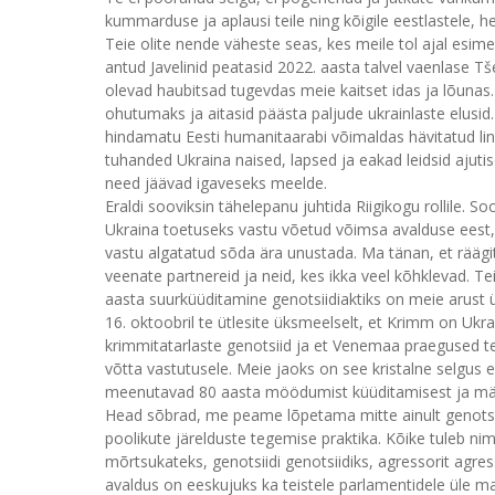
kummarduse ja aplausi teile ning kõigile eestlastele, h
Teie olite nende väheste seas, kes meile tol ajal esimes
antud Javelinid peatasid 2022. aasta talvel vaenlase Tše
olevad haubitsad tugevdas meie kaitset idas ja lõunas.
ohutumaks ja aitasid päästa paljude ukrainlaste elusid
hindamatu Eesti humanitaarabi võimaldas hävitatud li
tuhanded Ukraina naised, lapsed ja eakad leidsid ajutise
need jäävad igaveseks meelde.
Eraldi sooviksin tähelepanu juhtida Riigikogu rollile. 
Ukraina toetuseks vastu võetud võimsa avalduse eest, 
vastu algatatud sõda ära unustada. Ma tänan, et räägite 
veenate partnereid ja neid, kes ikka veel kõhklevad. Te
aasta suurküüditamine genotsiidiaktiks on meie arust 
16. oktoobril te ütlesite üksmeelselt, et Krimm on Ukr
krimmitatarlaste genotsiid ja et Venemaa praegused teo
võtta vastutusele. Meie jaoks on see kristalne selgus er
meenutavad 80 aasta möödumist küüditamisest ja mäl
Head sõbrad, me peame lõpetama mitte ainult genotsiid
poolikute järelduste tegemise praktika. Kõike tuleb ni
mõrtsukateks, genotsiidi genotsiidiks, agressorit agres
avaldus on eeskujuks ka teistele parlamentidele üle m