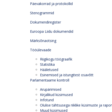
Päevakorrad ja protokollid
Stenogrammid
Dokumendiregister
Euroopa Liidu dokumendid
Märksõnaotsing
Tööülevaade
Riigikogu töögraafik
Statistika
Hääletused
Esinemised ja istungitest osavõtt
Parlamentaarne kontroll
Arupärimised
Kirjalikud küsimused
Infotund
Olulise tähtsusega riiklike küsimuste ja rapor
Muud küsimused