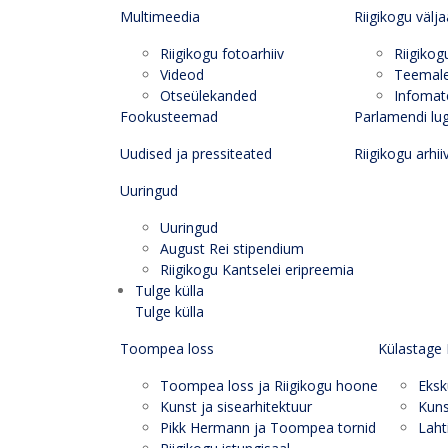
Multimeedia
Riigikogu välj
Riigikogu fotoarhiiv
Riigikog
Videod
Teemal
Otseülekanded
Infomate
Fookusteemad
Parlamendi lu
Uudised ja pressiteated
Riigikogu arhii
Uuringud
Uuringud
August Rei stipendium
Riigikogu Kantselei eripreemia
Tulge külla
Tulge külla
Toompea loss
Külastage 
Toompea loss ja Riigikogu hoone
Eksk
Kunst ja sisearhitektuur
Kuns
Pikk Hermann ja Toompea tornid
Laht