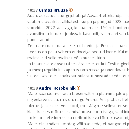
10:37
Urmas Kruuse
Aitäh, austatud istungi juhataja! Auväärt ettekandja! 
vaatame avalikest allikatest, kui palju pangad 2023. aa
võrreldes 2022. aastaga, kui nad maksid 50 miljonit eu
avansiline tulumaks jooksvalt kasumilt, siis ma ei saa 
panustanud.
Te jätate mainimata selle, et Leedut ja Eestit ei saa sel
Leedus on palju vähem euriboriga seotud laene. Kui me
maksaksid selle osaliselt või kaudselt kinni.
Ja te unustate absoluutselt ära selle, et kui Eesti rii
jätmine] tegelikult lisapanus tarbimisse ja täiendaval
väited. Kas te ei tahaks siit puldist tunnistada seda, e
10:38
Andrei Korobeinik
Ma ei saanud aru, keda täpsemalt ma plaanin ajaloo pr
riigieelarve seisu, mis on, nagu Andrus Ansip ütles, 
oleme. Ja teiseks, veel kord, me räägime sellest, et se
klassikalises mõttes lisandväärtuse loomisega, vaid i
jaoks on selle intress ka euribori kasvu tõttu kasvanu
Ma ei ole kindlasti kordagi väitnud seda, et pangad e