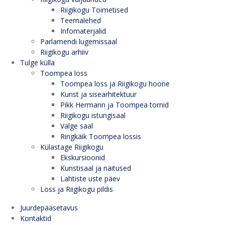
Riigikogu Toimetised
Teemalehed
Infomaterjalid
Parlamendi lugemissaal
Riigikogu arhiiv
Tulge külla
Toompea loss
Toompea loss ja Riigikogu hoone
Kunst ja sisearhitektuur
Pikk Hermann ja Toompea tornid
Riigikogu istungisaal
Valge saal
Ringkäik Toompea lossis
Külastage Riigikogu
Ekskursioonid
Kunstisaal ja näitused
Lahtiste uste päev
Loss ja Riigikogu pildis
Juurdepääsetavus
Kontaktid