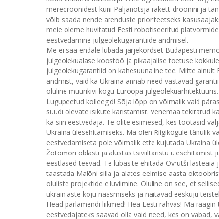
meredroonidest kuni Paljanõtsja rakett-droonini ja ta
võib saada nende arenduste prioriteetseks kasusaajaks
meie oleme huvitatud Eesti robotiseeritud platvormides
eestvedamine julgeolekugarantiide andmisel.
Me ei saa endale lubada järjekordset Budapesti memo
julgeolekualase koostöö ja pikaajalise toetuse kokkul
julgeolekugarantiid on kahesuunaline tee. Mitte ainult E
andmist, vaid ka Ukraina annab need vastavad garantiid
oluline müürikivi kogu Euroopa julgeolekuarhitektuuris.
Lugupeetud kolleegid! Sõja lõpp on võimalik vaid päras
süüdi olevate isikute karistamist. Venemaa tekitatud k
ka siin eestvedaja. Te olite esimesed, kes töötasid v
Ukraina ülesehitamiseks. Ma olen Riigikogule tänulik v
eestvedamiseta pole võimalik ette kujutada Ukraina üle
Žõtomõri oblasti ja alustas tsiviiltaristu ülesehitamist 
eestlased teevad. Te lubasite ehitada Ovrutši lasteaia ja
taastada Malõni silla ja alates eelmise aasta oktoobri
oluliste projektide elluviimine. Oluline on see, et sell
ukrainlaste koju naasmiseks ja näitavad eeskuju teistele
Head parlamendi liikmed! Hea Eesti rahvas! Ma räägin teie
eestvedajateks saavad olla vaid need, kes on vabad, v