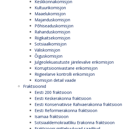
Keskkonnakomisjon
Kultuurikomisjon
Maaelukomisjon
Majanduskomisjon
Põhiseaduskomisjon
Rahanduskomisjon
Riigikaitsekomisjon
Sotsiaalkomisjon
Väliskomisjon
Õiguskomisjon
Julgeolekuasutuste järelevalve erikomisjon
Korruptsioonivastane erikomisjon
Riigieelarve kontrolli erikomisjon
Komisjon detail vaade
Fraktsioonid
Eesti 200 fraktsioon
Eesti Keskerakonna fraktsioon
Eesti Konservatiivse Rahvaerakonna fraktsioon
Eesti Reformierakonna fraktsioon
Isamaa fraktsioon
Sotsiaaldemokraatliku Erakonna fraktsioon
Fraktsiooni mittekuuluvad saadikud