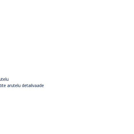
utelu
tite arutelu detailvaade