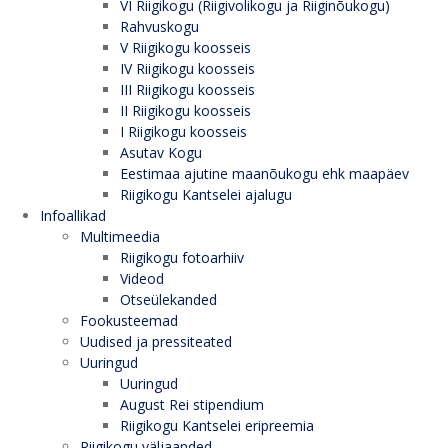
VI Riigikogu (Riigivolikogu ja Riiginõukogu)
Rahvuskogu
V Riigikogu koosseis
IV Riigikogu koosseis
III Riigikogu koosseis
II Riigikogu koosseis
I Riigikogu koosseis
Asutav Kogu
Eestimaa ajutine maanõukogu ehk maapäev
Riigikogu Kantselei ajalugu
Infoallikad
Multimeedia
Riigikogu fotoarhiiv
Videod
Otseülekanded
Fookusteemad
Uudised ja pressiteated
Uuringud
Uuringud
August Rei stipendium
Riigikogu Kantselei eripreemia
Riigikogu väljaanded