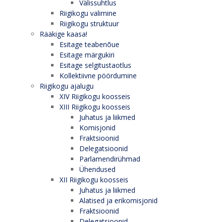
Välissuhtlus
Riigikogu valimine
Riigikogu struktuur
Rääkige kaasa!
Esitage teabenõue
Esitage märgukiri
Esitage selgitustaotlus
Kollektiivne pöördumine
Riigikogu ajalugu
XIV Riigikogu koosseis
XIII Riigikogu koosseis
Juhatus ja liikmed
Komisjonid
Fraktsioonid
Delegatsioonid
Parlamendirühmad
Ühendused
XII Riigikogu koosseis
Juhatus ja liikmed
Alatised ja erikomisjonid
Fraktsioonid
Delegatsioonid