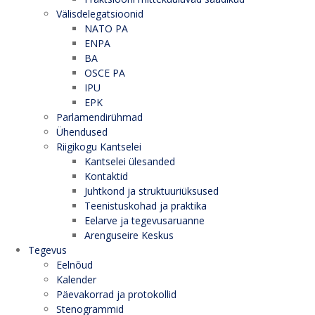
Välisdelegatsioonid
NATO PA
ENPA
BA
OSCE PA
IPU
EPK
Parlamendirühmad
Ühendused
Riigikogu Kantselei
Kantselei ülesanded
Kontaktid
Juhtkond ja struktuuriüksused
Teenistuskohad ja praktika
Eelarve ja tegevusaruanne
Arenguseire Keskus
Tegevus
Eelnõud
Kalender
Päevakorrad ja protokollid
Stenogrammid