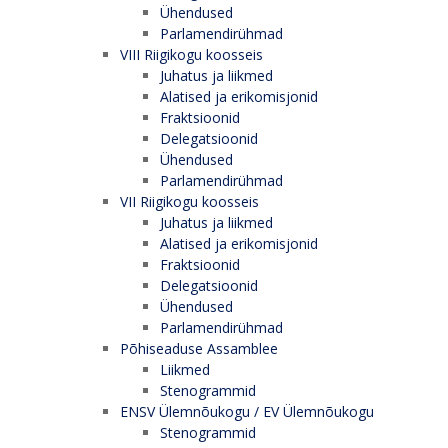
Ühendused
Parlamendirühmad
VIII Riigikogu koosseis
Juhatus ja liikmed
Alatised ja erikomisjonid
Fraktsioonid
Delegatsioonid
Ühendused
Parlamendirühmad
VII Riigikogu koosseis
Juhatus ja liikmed
Alatised ja erikomisjonid
Fraktsioonid
Delegatsioonid
Ühendused
Parlamendirühmad
Põhiseaduse Assamblee
Liikmed
Stenogrammid
ENSV Ülemnõukogu / EV Ülemnõukogu
Stenogrammid