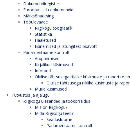
Dokumendiregister
Euroopa Liidu dokumendid
Märksõnaotsing
Tööülevaade
Riigikogu töögraafik
Statistika
Hääletused
Esinemised ja istungitest osavõtt
Parlamentaarne kontroll
Arupärimised
Kirjalikud küsimused
Infotund
Olulise tähtsusega riiklike küsimuste ja raportite ar
Olulise tähtsusega riiklike küsimuste ja rapor
Muud küsimused
Tutvustus ja ajalugu
Riigikogu ülesanded ja töökorraldus
Mis on Riigikogu?
Mida Riigikogu teeb?
Seadusloome
Parlamentaarne kontroll