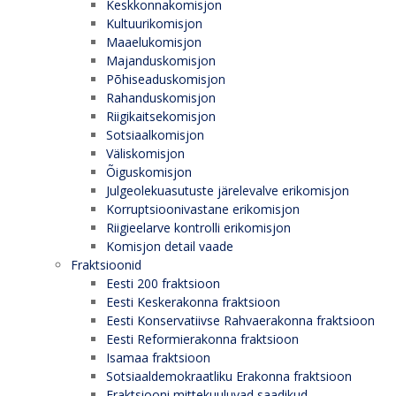
Keskkonnakomisjon
Kultuurikomisjon
Maaelukomisjon
Majanduskomisjon
Põhiseaduskomisjon
Rahanduskomisjon
Riigikaitsekomisjon
Sotsiaalkomisjon
Väliskomisjon
Õiguskomisjon
Julgeolekuasutuste järelevalve erikomisjon
Korruptsioonivastane erikomisjon
Riigieelarve kontrolli erikomisjon
Komisjon detail vaade
Fraktsioonid
Eesti 200 fraktsioon
Eesti Keskerakonna fraktsioon
Eesti Konservatiivse Rahvaerakonna fraktsioon
Eesti Reformierakonna fraktsioon
Isamaa fraktsioon
Sotsiaaldemokraatliku Erakonna fraktsioon
Fraktsiooni mittekuuluvad saadikud