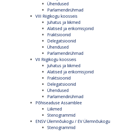
Ühendused
Parlamendirühmad
VIII Riigikogu koosseis
Juhatus ja liikmed
Alatised ja erikomisjonid
Fraktsioonid
Delegatsioonid
Ühendused
Parlamendirühmad
VII Riigikogu koosseis
Juhatus ja liikmed
Alatised ja erikomisjonid
Fraktsioonid
Delegatsioonid
Ühendused
Parlamendirühmad
Põhiseaduse Assamblee
Liikmed
Stenogrammid
ENSV Ülemnõukogu / EV Ülemnõukogu
Stenogrammid