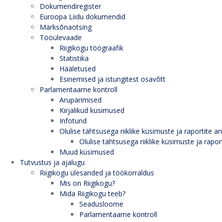
Dokumendiregister
Euroopa Liidu dokumendid
Märksõnaotsing
Tööülevaade
Riigikogu töögraafik
Statistika
Hääletused
Esinemised ja istungitest osavõtt
Parlamentaarne kontroll
Arupärimised
Kirjalikud küsimused
Infotund
Olulise tähtsusega riiklike küsimuste ja raportite ar
Olulise tähtsusega riiklike küsimuste ja rapor
Muud küsimused
Tutvustus ja ajalugu
Riigikogu ülesanded ja töökorraldus
Mis on Riigikogu?
Mida Riigikogu teeb?
Seadusloome
Parlamentaarne kontroll