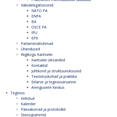
Välisdelegatsioonid
NATO PA
ENPA
BA
OSCE PA
IPU
EPK
Parlamendirühmad
Ühendused
Riigikogu Kantselei
Kantselei ülesanded
Kontaktid
Juhtkond ja struktuuriüksused
Teenistuskohad ja praktika
Eelarve ja tegevusaruanne
Arenguseire Keskus
Tegevus
Eelnõud
Kalender
Päevakorrad ja protokollid
Stenogrammid