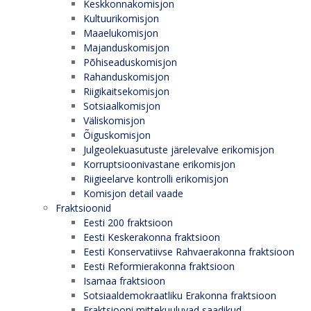
Keskkonnakomisjon
Kultuurikomisjon
Maaelukomisjon
Majanduskomisjon
Põhiseaduskomisjon
Rahanduskomisjon
Riigikaitsekomisjon
Sotsiaalkomisjon
Väliskomisjon
Õiguskomisjon
Julgeolekuasutuste järelevalve erikomisjon
Korruptsioonivastane erikomisjon
Riigieelarve kontrolli erikomisjon
Komisjon detail vaade
Fraktsioonid
Eesti 200 fraktsioon
Eesti Keskerakonna fraktsioon
Eesti Konservatiivse Rahvaerakonna fraktsioon
Eesti Reformierakonna fraktsioon
Isamaa fraktsioon
Sotsiaaldemokraatliku Erakonna fraktsioon
Fraktsiooni mittekuuluvad saadikud