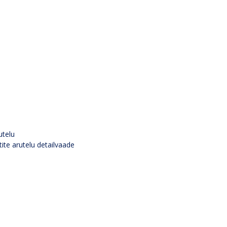
utelu
tite arutelu detailvaade