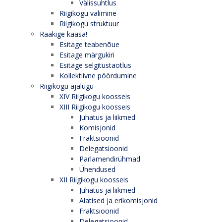
Välissuhtlus
Riigikogu valimine
Riigikogu struktuur
Rääkige kaasa!
Esitage teabenõue
Esitage märgukiri
Esitage selgitustaotlus
Kollektiivne pöördumine
Riigikogu ajalugu
XIV Riigikogu koosseis
XIII Riigikogu koosseis
Juhatus ja liikmed
Komisjonid
Fraktsioonid
Delegatsioonid
Parlamendirühmad
Ühendused
XII Riigikogu koosseis
Juhatus ja liikmed
Alatised ja erikomisjonid
Fraktsioonid
Delegatsioonid