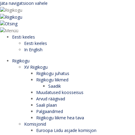
Jäta navigatsioon vahele
Eesti keeles
Eesti keeles
In English
Riigikogu
XV Riigikogu
Riigikogu juhatus
Riigikogu liikmed
Saadik
Muudatused koosseisus
Arvud räägivad
Saali plaan
Palgaandmed
Riigikogu liikme hea tava
Komisjonid
Euroopa Liidu asjade komisjon