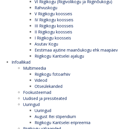
VI Riigikogu (Riigivolikogu ja Riiginõukogu)
Rahvuskogu
V Riigikogu koosseis
IV Riigikogu koosseis
III Riigikogu koosseis
II Riigikogu koosseis
I Riigikogu koosseis
Asutav Kogu
Eestimaa ajutine maanõukogu ehk maapäev
Riigikogu Kantselei ajalugu
Infoallikad
Multimeedia
Riigikogu fotoarhiiv
Videod
Otseülekanded
Fookusteemad
Uudised ja pressiteated
Uuringud
Uuringud
August Rei stipendium
Riigikogu Kantselei eripreemia
Riigikogu väljaanded