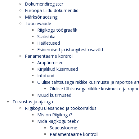
Dokumendiregister
Euroopa Liidu dokumendid
Märksõnaotsing
Tööülevaade
Riigikogu töögraafik
Statistika
Hääletused
Esinemised ja istungitest osavõtt
Parlamentaarne kontroll
Arupärimised
Kirjalikud küsimused
Infotund
Olulise tähtsusega riiklike küsimuste ja raportite ar
Olulise tähtsusega riiklike küsimuste ja rapor
Muud küsimused
Tutvustus ja ajalugu
Riigikogu ülesanded ja töökorraldus
Mis on Riigikogu?
Mida Riigikogu teeb?
Seadusloome
Parlamentaarne kontroll