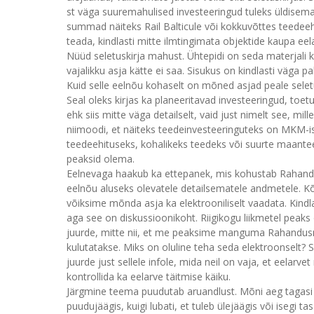
st väga suuremahulised investeeringud tuleks üldisemal 
summad näiteks Rail Balticule või kokkuvõttes teedeehi
teada, kindlasti mitte ilmtingimata objektide kaupa eel
Nüüd seletuskirja mahust. Ühtepidi on seda materjali ko
vajalikku asja kätte ei saa. Sisukus on kindlasti väga pa
Kuid selle eelnõu kohaselt on mõned asjad peale selet
Seal oleks kirjas ka planeeritavad investeeringud, toe
ehk siis mitte väga detailselt, vaid just nimelt see, m
niimoodi, et näiteks teedeinvesteeringuteks on MKM-is
teedeehituseks, kohalikeks teedeks või suurte maantee
peaksid olema.
Eelnevaga haakub ka ettepanek, mis kohustab Rahandusm
eelnõu aluseks olevatele detailsematele andmetele. Kõi
võiksime mõnda asja ka elektrooniliselt vaadata. Kindla
aga see on diskussioonikoht. Riigikogu liikmetel peak
juurde, mitte nii, et me peaksime manguma Rahandusmi
kulutatakse. Miks on oluline teha seda elektroonselt? 
juurde just sellele infole, mida neil on vaja, et eelarvet
kontrollida ka eelarve täitmise käiku.
Järgmine teema puudutab aruandlust. Mõni aeg tagasi sai
puudujäägis, kuigi lubati, et tuleb ülejäägis või isegi t