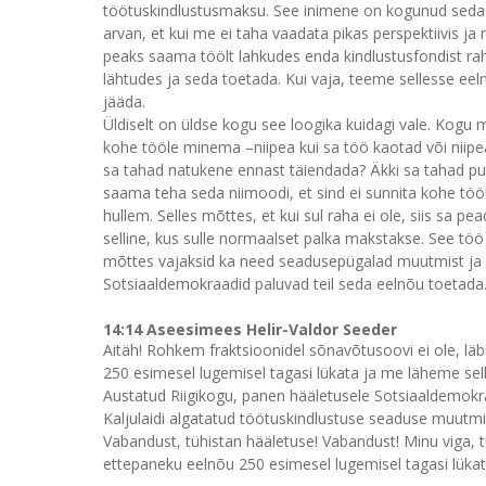
töötuskindlustusmaksu. See inimene on kogunud seda ra
arvan, et kui me ei taha vaadata pikas perspektiivis ja
peaks saama töölt lahkudes enda kindlustusfondist raha
lähtudes ja seda toetada. Kui vaja, teeme sellesse ee
jääda.
Üldiselt on üldse kogu see loogika kuidagi vale. Kogu 
kohe tööle minema –niipea kui sa töö kaotad või niipea k
sa tahad natukene ennast täiendada? Äkki sa tahad pu
saama teha seda niimoodi, et sind ei sunnita kohe t
hullem. Selles mõttes, et kui sul raha ei ole, siis sa p
selline, kus sulle normaalset palka makstakse. See töö 
mõttes vajaksid ka need seadusepügalad muutmist ja m
Sotsiaaldemokraadid paluvad teil seda eelnõu toetada.
14:14 Aseesimees Helir-Valdor Seeder
Aitäh! Rohkem fraktsioonidel sõnavõtusoovi ei ole, lä
250 esimesel lugemisel tagasi lükata ja me läheme sel
Austatud Riigikogu, panen hääletusele Sotsiaaldemokra
Kaljulaidi algatatud töötuskindlustuse seaduse muutmi
Vabandust, tühistan hääletuse! Vabandust! Minu viga, t
ettepaneku eelnõu 250 esimesel lugemisel tagasi lükat