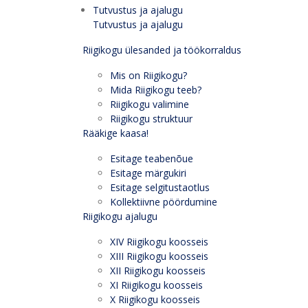
Tutvustus ja ajalugu
Tutvustus ja ajalugu
Riigikogu ülesanded ja töökorraldus
Mis on Riigikogu?
Mida Riigikogu teeb?
Riigikogu valimine
Riigikogu struktuur
Rääkige kaasa!
Esitage teabenõue
Esitage märgukiri
Esitage selgitustaotlus
Kollektiivne pöördumine
Riigikogu ajalugu
XIV Riigikogu koosseis
XIII Riigikogu koosseis
XII Riigikogu koosseis
XI Riigikogu koosseis
X Riigikogu koosseis