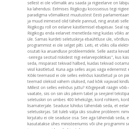
sellest ei ole võimalik aru saada ja riigieelarve on läbi
ka lahendusi. Eelmises Riigikogu koosseisus tegi riigiee
paradigma võimalikest muutustest Eesti parlamentaars
ja muud inimesed olid tähele pannud, ning arutati selle 
Riigikogu roll on eelarve käsitlemisel ebapiisav. Seal ra
Riigikogu enda eelarvet menetleda ning kuidas võiks aru
üle. Samas kurdeti seletuskirja ebaühtluse üle, võrdlus
programmist ei ole selget pilti. Leiti, et võiks olla ele
osutati ka aruandluse probleemidele. Selle aasta kevade
-seirega seotud riskidest riigi eelarvepoliitikas", kus k
seda, mispärast tekivad hälbed, kuidas tekivad ootama
viisil käsitletud. Kuna aga selles asjas väga edenemist 
Kõiki teemasid ei ole selles eelnõus käsitletud ja on pi
teemad oleksid vähem olulised, nad kõik vajavad kindla
Millest on selles eelnõus juttu? Kõigepealt räägin võib
vaatate, siis on siin üks pikem tabel ja seejärel tekst
seletuskiri on umbes 400 lehekülge, kord rohkem, ko
lisamaterjale. Seaduse lühidus tähendab seda, et eelarv
seletuskirjas. Siit tuleb välja üks sisuline probleem: nim
kirjutatu ei ole seaduse osa. See aga tähendab seda, et 
kasutatakse ühes ministeeriumis või ühe programmi see