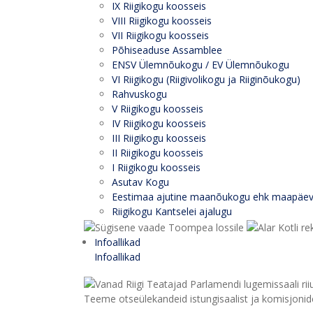
IX Riigikogu koosseis
VIII Riigikogu koosseis
VII Riigikogu koosseis
Põhiseaduse Assamblee
ENSV Ülemnõukogu / EV Ülemnõukogu
VI Riigikogu (Riigivolikogu ja Riiginõukogu)
Rahvuskogu
V Riigikogu koosseis
IV Riigikogu koosseis
III Riigikogu koosseis
II Riigikogu koosseis
I Riigikogu koosseis
Asutav Kogu
Eestimaa ajutine maanõukogu ehk maapäe
Riigikogu Kantselei ajalugu
Infoallikad
Infoallikad
Teeme otseülekandeid istungisaalist ja komisjonide 