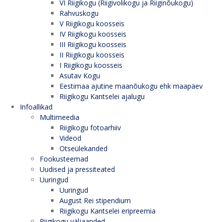
VI Riigikogu (Riigivolikogu ja Riiginõukogu)
Rahvuskogu
V Riigikogu koosseis
IV Riigikogu koosseis
III Riigikogu koosseis
II Riigikogu koosseis
I Riigikogu koosseis
Asutav Kogu
Eestimaa ajutine maanõukogu ehk maapäev
Riigikogu Kantselei ajalugu
Infoallikad
Multimeedia
Riigikogu fotoarhiiv
Videod
Otseülekanded
Fookusteemad
Uudised ja pressiteated
Uuringud
Uuringud
August Rei stipendium
Riigikogu Kantselei eripreemia
Riigikogu väljaanded