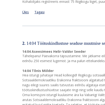
Kohalolijaks registreeris ennast 75 Riigikogu liiget, pu
Üles
Tagasi
2.
14:04 Töötuskindlustuse seaduse muutmise s
14:04 Aseesimees Helir-Valdor Seeder
Tähelepanu! Päevakorra täpsustamine. Me jätkame eil
eelnõu 250 esimest lugemist. Ja ma palun ettekandeks
14:04 Tõnis Mölder
Hea istungi juhataja! Head kolleegid! Riigikogu sotsia
Sotsiaaldemokraatliku Erakonna fraktsiooni algatatud
nagu eilegi suures saalis tutvustas eelnõu algataja es
töötuskindlustushüvitise saajate ringi ning selle kaudu
Oma komisjoni istungil kuulasime ära ka Vabariigi Valits
arutas Sotsiaaldemokraatliku Erakonna fraktsiooni alg
esitatud kujul mitte toetada. Ta selgitas, et töötute s