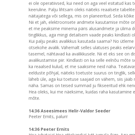
ei ole operatiivsed, kui need on aga veel esitatud kas 
keeruline. Palju lihtsam oleks näiteks reaalsete tabeli
näitajatega või sellega, mis on planeeritud. Seda kõike 
Nii et jah, elektroonsete andmete kasutamise mõte on 
et me peaksime minema päris alusandmete ja ülima det
tinglikkus, aga mingi detailsem vaade peaks kindlasti 
Kui palju peaks avalikkus kasutada saama? No ütleme ni
otsekohe avalik. Vähemalt selles ulatuses peaks eelarv
tasemel, nähtavad ka avalikkusele. Nii et eks see on 
avalikustamise piir. Kindlasti on ka selle eelnõu mõte 
ka reaalsed kulud, et me saaksime neid näha. Teatavas
eelduste põhjal, näiteks toetuste suurus on tinglik, s
läheb üle, aga kui toetuse saajaid on vähem, siis jä
näha. Samas on teised summad ju fikseeritud ehk nende
Hea oleks, kui me näeksime, kuidas raha kasutamine e
mõte.
14:36 Aseesimees Helir-Valdor Seeder
Peeter Ernits, palun!
14:36 Peeter Ernits
Hea juhataja! Hea ettekandja! Jutt jumala õige. Aga 