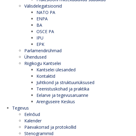
Välisdelegatsioonid
NATO PA
ENPA
BA
OSCE PA
IPU
EPK
Parlamendirühmad
Ühendused
Riigikogu Kantselei
Kantselei ülesanded
Kontaktid
Juhtkond ja struktuuriüksused
Teenistuskohad ja praktika
Eelarve ja tegevusaruanne
Arenguseire Keskus
Tegevus
Eelnõud
Kalender
Päevakorrad ja protokollid
Stenogrammid