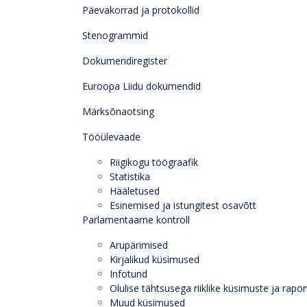
Päevakorrad ja protokollid
Stenogrammid
Dokumendiregister
Euroopa Liidu dokumendid
Märksõnaotsing
Tööülevaade
Riigikogu töögraafik
Statistika
Hääletused
Esinemised ja istungitest osavõtt
Parlamentaarne kontroll
Arupärimised
Kirjalikud küsimused
Infotund
Olulise tähtsusega riiklike küsimuste ja rapor
Muud küsimused