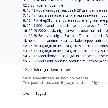
5.
15:37 Vabariigi Valitsuse seaduse ja teiste seadu
(236 SE) kolmas lugemine
6.
15:42 Kodakondsuse seaduse § 28 täiendamise sead
7.
15:45 Turismiseaduse ja tarbijakaitseseaduse muut
8.
15:47 Mahepõllumajanduse seaduse ning taimede pa
9.
15:48 Söödaseaduse muutmise seaduse eelnõu (225
10.
15:49 2020. aasta riigieelarve seaduse muutmise 
11.
16:20 Eesti Vabariigi ja Euroopa Tuumauuringute O
liikme staatuse andmist käsitleva kokkuleppe ratifitse
12.
16:29 Riigikogu otsuse "Riigi 2019. aasta majandu
13.
16:52 Riigikogu otsuse "Riigi pikaajalise arengust
14.
20:02 Meetrikonventsiooniga ühinemise seaduse e
15.
20:14 Meresõiduohutuse seaduse muutmise ja sell
13:57 Istungi rakendamine
14:01 Aseesimees Helir-Valdor Seeder
Tere päevast, austatud Riigikogu! Alustame Riigikogu t
Üles
Tagasi