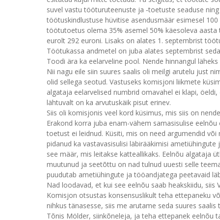
suvel vastu tööturuteenuste ja ‑toetuste seaduse nin
töötuskindlustuse hüvitise asendusmäär esimesel 10
töötutoetus olema 35% asemel 50% käesoleva aasta tö
eurolt 292 euroni. Lisaks on alates 1. septembrist töötu
Töötukassa andmetel on juba alates septembrist seda
Toodi ära ka eelarveline pool. Nende hinnangul läheks 
Nii nagu eile siin suures saalis oli meilgi arutelu just
olid sellega seotud. Vastuseks komisjoni liikmete küsi
algataja eelarvelised numbrid omavahel ei klapi, öeld
lähtuvalt on ka arvutuskäik pisut erinev.
Siis oli komisjonis veel kord küsimus, mis siis on ne
Erakond korra juba enam-vähem samasisulise eelnõu es
toetust ei leidnud. Küsiti, mis on need argumendid võ
pidanud ka vastavasisulisi läbirääkimisi ametiühingute 
see määr, mis leitakse katteallikaks. Eelnõu algataja 
muutunud ja seetõttu on nad tulnud uuesti selle teema
puudutab ametiühingute ja tööandjatega peetavaid läbirää
Nad loodavad, et kui see eelnõu saab heakskiidu, siis Va
Komisjon otsustas konsensuslikult teha ettepaneku võ
nihkus tänasesse, siis me arutame seda suures saalis t
Tõnis Mölder, siinkõneleja, ja teha ettepanek eelnõu taga