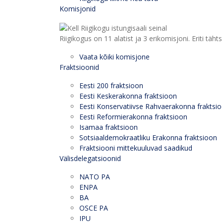
Komisjonid
Riigikogus on 11 alatist ja 3 erikomisjoni. Eriti
Vaata kõiki komisjone
Fraktsioonid
Eesti 200 fraktsioon
Eesti Keskerakonna fraktsioon
Eesti Konservatiivse Rahvaerakonna fraktsi
Eesti Reformierakonna fraktsioon
Isamaa fraktsioon
Sotsiaaldemokraatliku Erakonna fraktsioon
Fraktsiooni mittekuuluvad saadikud
Välisdelegatsioonid
NATO PA
ENPA
BA
OSCE PA
IPU