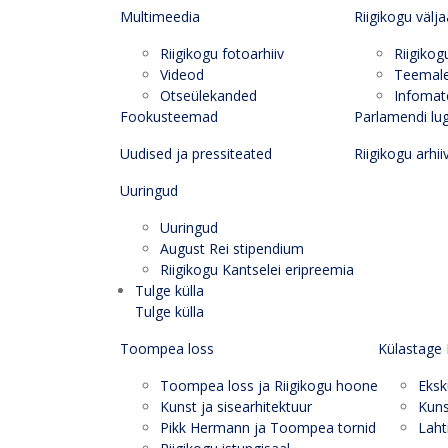
Multimeedia
Riigikogu välj
Riigikogu fotoarhiiv
Riigikog
Videod
Teemal
Otseülekanded
Infomate
Fookusteemad
Parlamendi lu
Uudised ja pressiteated
Riigikogu arhii
Uuringud
Uuringud
August Rei stipendium
Riigikogu Kantselei eripreemia
Tulge külla
Tulge külla
Toompea loss
Külastage 
Toompea loss ja Riigikogu hoone
Eksk
Kunst ja sisearhitektuur
Kuns
Pikk Hermann ja Toompea tornid
Laht