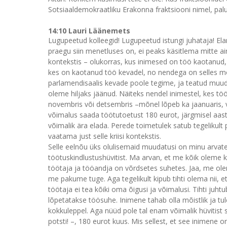
Sotsiaaldemokraatliku Erakonna fraktsiooni nimel, palu
14:10 Lauri Läänemets
Lugupeetud kolleegid! Lugupeetud istungi juhataja! Elam
praegu siin menetluses on, ei peaks käsitlema mitte ai
kontekstis – olukorras, kus inimesed on töö kaotanud, 
kes on kaotanud töö kevadel, no nendega on selles mõ
parlamendisaalis kevade poole tegime, ja teatud muuda
oleme hiljaks jäänud. Näiteks nendel inimestel, kes töö
novembris või detsembris –mõnel lõpeb ka jaanuaris, v
võimalus saada töötutoetust 180 eurot, järgmisel aastal
võimalik ära elada. Perede toimetulek satub tegelikult
vaatama just selle kriisi kontekstis.
Selle eelnõu üks olulisemaid muudatusi on minu arvates
töötuskindlustushüvitist. Ma arvan, et me kõik oleme ku
töötaja ja tööandja on võrdsetes suhetes. Jaa, me o
me pakume tuge. Aga tegelikult kipub tihti olema nii, 
töötaja ei tea kõiki oma õigusi ja võimalusi. Tihti juh
lõpetatakse töösuhe. Inimene tahab olla mõistlik ja tul
kokkuleppel. Aga nüüd pole tal enam võimalik hüvitist 
potsti! –, 180 eurot kuus. Mis sellest, et see inimene