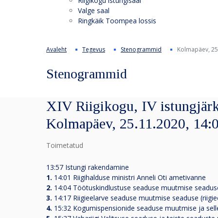
Riigikogu istungisaal
Valge saal
Ringkäik Toompea lossis
Avaleht
Tegevus
Stenogrammid
Kolmapäev, 25
Stenogrammid
XIV Riigikogu, IV istungjärk
Kolmapäev, 25.11.2020, 14:
Toimetatud
13:57 Istungi rakendamine
1.
14:01 Riigihalduse ministri Anneli Oti ametivanne
2.
14:04 Töötuskindlustuse seaduse muutmise seaduse
3.
14:17 Riigieelarve seaduse muutmise seaduse (riigi
4.
15:32 Kogumispensionide seaduse muutmise ja sell