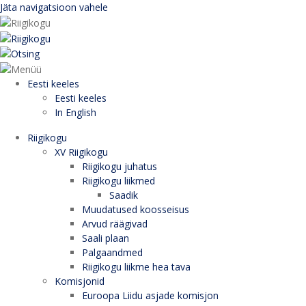
Jäta navigatsioon vahele
Eesti keeles
Eesti keeles
In English
Riigikogu
XV Riigikogu
Riigikogu juhatus
Riigikogu liikmed
Saadik
Muudatused koosseisus
Arvud räägivad
Saali plaan
Palgaandmed
Riigikogu liikme hea tava
Komisjonid
Euroopa Liidu asjade komisjon