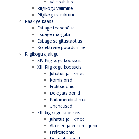
Välissuhtlus
Riigikogu valimine
Riigikogu struktuur
Rääkige kaasa!
Esitage teabenõue
Esitage märgukiri
Esitage selgitustaotlus
Kollektiivne pöördumine
Riigikogu ajalugu
XIV Riigikogu koosseis
XIII Riigikogu koosseis
Juhatus ja liikmed
Komisjonid
Fraktsioonid
Delegatsioonid
Parlamendirühmad
Ühendused
XII Riigikogu koosseis
Juhatus ja liikmed
Alatised ja erikomisjonid
Fraktsioonid
Delegatsioonid