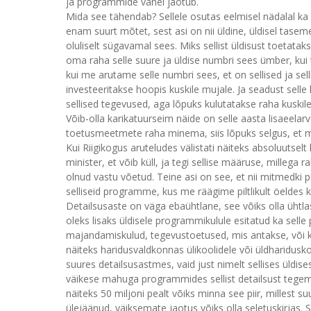
ja programmide vahel jaotub.
Mida see tähendab? Sellele osutas eelmisel nädalal ka r
enam suurt mõtet, sest asi on nii üldine, üldisel tasem
oluliselt sügavamal sees. Miks sellist üldisust toetatak
oma raha selle suure ja üldise numbri sees ümber, kui
kui me arutame selle numbri sees, et on sellised ja sell
investeeritakse hoopis kuskile mujale. Ja seadust selle 
sellised tegevused, aga lõpuks kulutatakse raha kuskil
Võib-olla karikatuurseim näide on selle aasta lisaeelar
toetusmeetmete raha minema, siis lõpuks selgus, et mi
Kui Riigikogus aruteludes välistati näiteks absoluutselt
minister, et võib küll, ja tegi sellise määruse, millega r
olnud vastu võetud. Teine asi on see, et nii mitmed
selliseid programme, kus me räägime piltlikult öeldes
Detailsusaste on väga ebaühtlane, see võiks olla ühtl
oleks lisaks üldisele programmikulule esitatud ka sell
majandamiskulud, tegevustoetused, mis antakse, või k
näiteks haridusvaldkonnas ülikoolidele või üldharidusko
suures detailsusastmes, vaid just nimelt sellises üldises
väikese mahuga programmides sellist detailsust tegema,
näiteks 50 miljoni pealt võiks minna see piir, milles
ülejäänud, väiksemate jaotus võiks olla seletuskirjas. S