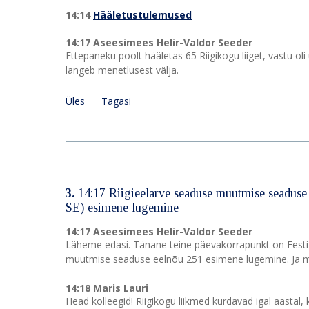
14:14
Hääletustulemused
14:17 Aseesimees Helir-Valdor Seeder
Ettepaneku poolt hääletas 65 Riigikogu liiget, vastu oli
langeb menetlusest välja.
Üles
Tagasi
3.
14:17 Riigieelarve seaduse muutmise seaduse 
SE) esimene lugemine
14:17 Aseesimees Helir-Valdor Seeder
Läheme edasi. Tänane teine päevakorrapunkt on Eesti 
muutmise seaduse eelnõu 251 esimene lugemine. Ja ma 
14:18 Maris Lauri
Head kolleegid! Riigikogu liikmed kurdavad igal aastal,