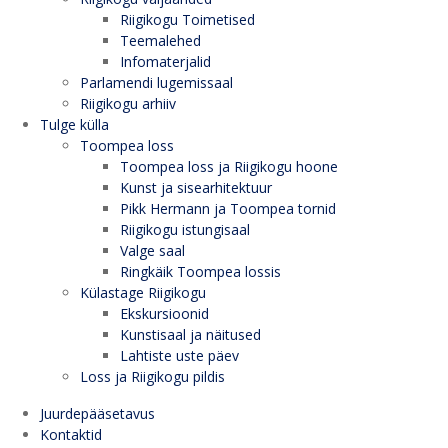
Riigikogu Toimetised
Teemalehed
Infomaterjalid
Parlamendi lugemissaal
Riigikogu arhiiv
Tulge külla
Toompea loss
Toompea loss ja Riigikogu hoone
Kunst ja sisearhitektuur
Pikk Hermann ja Toompea tornid
Riigikogu istungisaal
Valge saal
Ringkäik Toompea lossis
Külastage Riigikogu
Ekskursioonid
Kunstisaal ja näitused
Lahtiste uste päev
Loss ja Riigikogu pildis
Juurdepääsetavus
Kontaktid