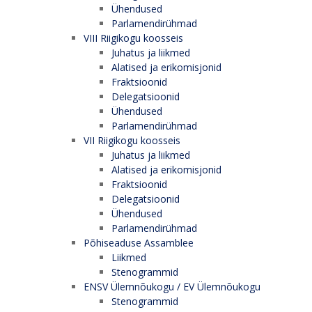
Ühendused
Parlamendirühmad
VIII Riigikogu koosseis
Juhatus ja liikmed
Alatised ja erikomisjonid
Fraktsioonid
Delegatsioonid
Ühendused
Parlamendirühmad
VII Riigikogu koosseis
Juhatus ja liikmed
Alatised ja erikomisjonid
Fraktsioonid
Delegatsioonid
Ühendused
Parlamendirühmad
Põhiseaduse Assamblee
Liikmed
Stenogrammid
ENSV Ülemnõukogu / EV Ülemnõukogu
Stenogrammid