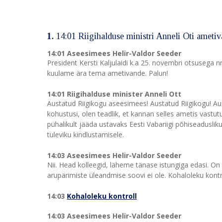
1.
14:01 Riigihalduse ministri Anneli Oti ameti
14:01 Aseesimees Helir-Valdor Seeder
President Kersti Kaljulaidi k.a 25. novembri otsusega nr
kuulame ära tema ametivande. Palun!
14:01 Riigihalduse minister Anneli Ott
Austatud Riigikogu aseesimees! Austatud Riigikogu! Aus
kohustusi, olen teadlik, et kannan selles ametis vastu
pühalikult jääda ustavaks Eesti Vabariigi põhiseadusli
tuleviku kindlustamisele.
14:03 Aseesimees Helir-Valdor Seeder
Nii. Head kolleegid, läheme tänase istungiga edasi. On
arupärimiste üleandmise soovi ei ole. Kohaloleku kontro
14:03
Kohaloleku kontroll
14:03 Aseesimees Helir-Valdor Seeder