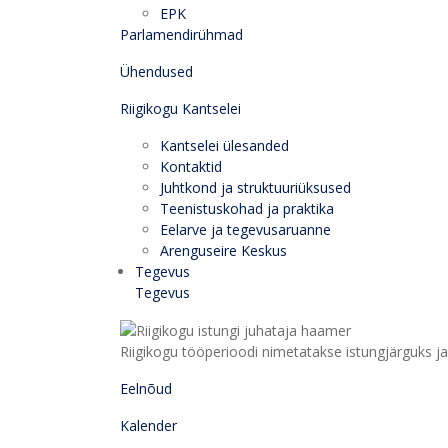
EPK
Parlamendirühmad
Ühendused
Riigikogu Kantselei
Kantselei ülesanded
Kontaktid
Juhtkond ja struktuuriüksused
Teenistuskohad ja praktika
Eelarve ja tegevusaruanne
Arenguseire Keskus
Tegevus
Tegevus
Riigikogu tööperioodi nimetatakse istungjärguks ja 
Eelnõud
Kalender