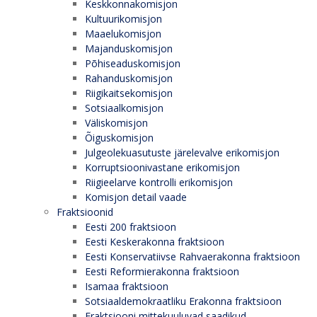
Keskkonnakomisjon
Kultuurikomisjon
Maaelukomisjon
Majanduskomisjon
Põhiseaduskomisjon
Rahanduskomisjon
Riigikaitsekomisjon
Sotsiaalkomisjon
Väliskomisjon
Õiguskomisjon
Julgeolekuasutuste järelevalve erikomisjon
Korruptsioonivastane erikomisjon
Riigieelarve kontrolli erikomisjon
Komisjon detail vaade
Fraktsioonid
Eesti 200 fraktsioon
Eesti Keskerakonna fraktsioon
Eesti Konservatiivse Rahvaerakonna fraktsioon
Eesti Reformierakonna fraktsioon
Isamaa fraktsioon
Sotsiaaldemokraatliku Erakonna fraktsioon
Fraktsiooni mittekuuluvad saadikud