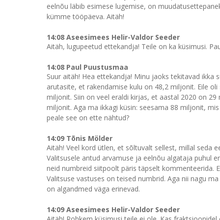
eelnõu läbib esimese lugemise, on muudatusettepanek
kümme tööpäeva. Aitäh!
14:08 Aseesimees Helir-Valdor Seeder
Aitäh, lugupeetud ettekandja! Teile on ka küsimusi. Pa
14:08 Paul Puustusmaa
Suur aitäh! Hea ettekandja! Minu jaoks tekitavad ikka s
arutasite, et rakendamise kulu on 48,2 miljonit. Eile oli 
miljonit. Siin on veel eraldi kirjas, et aastal 2020 on 
miljonit. Aga ma ikkagi küsin: seesama 88 miljonit, mis
peale see on ette nähtud?
14:09 Tõnis Mölder
Aitäh! Veel kord ütlen, et sõltuvalt sellest, millal s
Valitsusele antud arvamuse ja eelnõu algataja puhul er
neid numbreid siitpoolt päris täpselt kommenteerida. E
Valitsuse vastuses on teised numbrid. Aga nii nagu ma
on algandmed väga erinevad.
14:09 Aseesimees Helir-Valdor Seeder
Aitäh! Rohkem küsimusi teile ei ole. Kas fraktsioonide