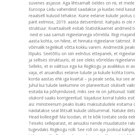
süvenes asjasse. Aga lihtsamalt öeldes on nii, et meile
Euroopa Liidu vahendeid saadakse ja kuidas neid kasut
reaalselt kulusid tehakse. Kuine eelarve kulude jaotus
pärit eelmise, 2019. aasta detsembrist. Kahjuks ei ole 
struktuur. Kvartaalselt esitab Statistikaamet andmeid 
neid ei saa samuti riigieelarvega võrrelda. Riigi maj
aasta kohta, on hiline, et hinnata riigieelarve täitmist
võimalik tegelikult võtta kokku varem. Andmestik pea
lõpuks. Seetõttu on siin eelnõus ettepanek, et riigiee
ja sellises struktuuris, et see oleks võrreldav riigieela
Selleks, et ei valitsus ega ka Riigikogu ja avalikkus ei
vaja, et aruandlus eelarve tulude ja kulude kohta toim
korda aastas ehk iga kvartal – ja peale seda, kui see a
Juhul kui tulude laekumine on planeeritust oluliselt v
esitada ka põhjendused, miks see nii on juhtunud. Va
olukord saaks korrigeeritud. Vajaduse korral tuleks esi
asi: ministeerium peaks lisaks maksutuludele esitama 
näidatakse seal lihtsalt kulude üldsummat. Natuke detail
Head kolleegid! Ma loodan, et te kõik toetate seda eeln
Teiseks sellepärast, et ainuüksi nende muudatuste rak
tugevdaks Riigikogu rolli. See roll on aja jooksul kahju