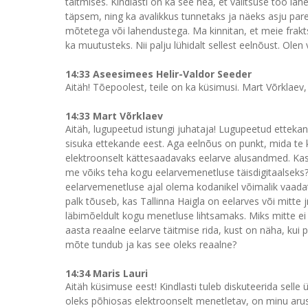
täitmises. Kindlasti on ka see hea, et valitsuse töö l
täpsem, ning ka avalikkus tunnetaks ja näeks asju par
mõtetega või lahendustega. Ma kinnitan, et meie frakt
ka muutusteks. Nii palju lühidalt sellest eelnõust. Olen
14:33 Aseesimees Helir-Valdor Seeder
Aitäh! Tõepoolest, teile on ka küsimusi. Mart Võrklaev,
14:33 Mart Võrklaev
Aitäh, lugupeetud istungi juhataja! Lugupeetud ettekan
sisuka ettekande eest. Aga eelnõus on punkt, mida te k
elektroonselt kättesaadavaks eelarve alusandmed. Kas 
me võiks teha kogu eelarvemenetluse täisdigitaalseks? 
eelarvemenetluse ajal olema kodanikel võimalik vaadata 
palk tõuseb, kas Tallinna Haigla on eelarves või mitte
läbimõeldult kogu menetluse lihtsamaks. Miks mitte ei 
aasta reaalne eelarve täitmise rida, kust on näha, kui p
mõte tundub ja kas see oleks reaalne?
14:34 Maris Lauri
Aitäh küsimuse eest! Kindlasti tuleb diskuteerida selle 
oleks põhiosas elektroonselt menetletav, on minu aru