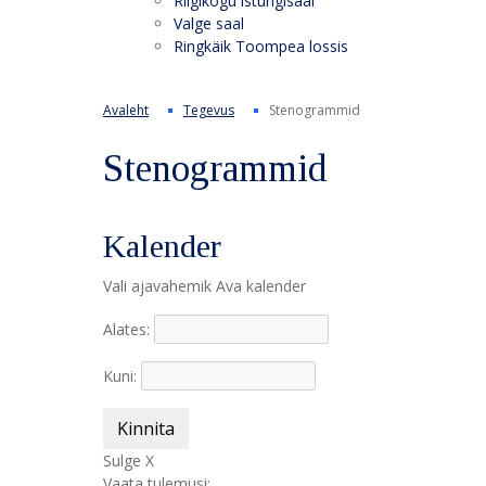
Riigikogu istungisaal
Valge saal
Ringkäik Toompea lossis
Avaleht
Tegevus
Stenogrammid
Stenogrammid
Kalender
Vali ajavahemik
Ava kalender
Alates:
Kuni:
Kinnita
Sulge X
Vaata tulemusi: