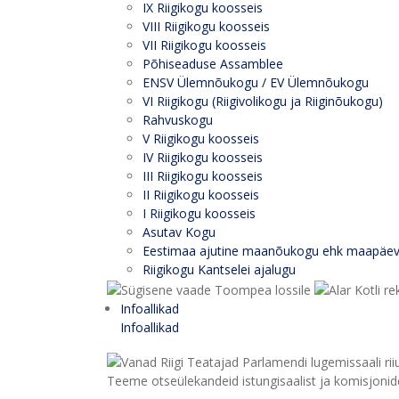
IX Riigikogu koosseis
VIII Riigikogu koosseis
VII Riigikogu koosseis
Põhiseaduse Assamblee
ENSV Ülemnõukogu / EV Ülemnõukogu
VI Riigikogu (Riigivolikogu ja Riiginõukogu)
Rahvuskogu
V Riigikogu koosseis
IV Riigikogu koosseis
III Riigikogu koosseis
II Riigikogu koosseis
I Riigikogu koosseis
Asutav Kogu
Eestimaa ajutine maanõukogu ehk maapäe
Riigikogu Kantselei ajalugu
Infoallikad
Infoallikad
Teeme otseülekandeid istungisaalist ja komisjonide 