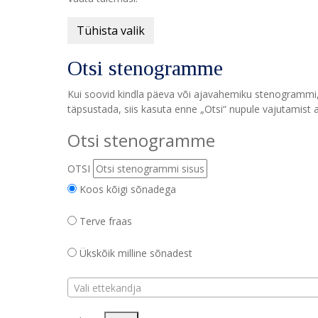
Tühista valik
Otsi stenogramme
Kui soovid kindla päeva või ajavahemiku stenogrammi, v
täpsustada, siis kasuta enne „Otsi“ nupule vajutamist a
Otsi stenogramme
OTSI
Koos kõigi sõnadega
Terve fraas
Ükskõik milline sõnadest
Vali ettekandja