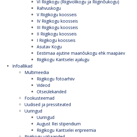
VI Riigikogu (Riigivolikogu ja Riiginõukogu)
Rahvuskogu
V Riigikogu koosseis
IV Riigikogu koosseis
III Riigikogu koosseis
II Riigikogu koosseis
I Riigikogu koosseis
Asutav Kogu
Eestimaa ajutine maanõukogu ehk maapäev
Riigikogu Kantselei ajalugu
Infoallikad
Multimeedia
Riigikogu fotoarhiiv
Videod
Otseülekanded
Fookusteemad
Uudised ja pressiteated
Uuringud
Uuringud
August Rei stipendium
Riigikogu Kantselei eripreemia
Riigikogu väljaanded