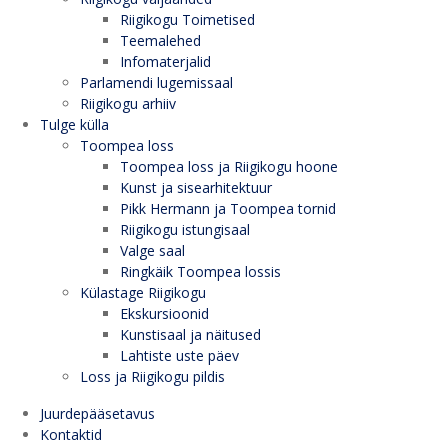
Riigikogu Toimetised
Teemalehed
Infomaterjalid
Parlamendi lugemissaal
Riigikogu arhiiv
Tulge külla
Toompea loss
Toompea loss ja Riigikogu hoone
Kunst ja sisearhitektuur
Pikk Hermann ja Toompea tornid
Riigikogu istungisaal
Valge saal
Ringkäik Toompea lossis
Külastage Riigikogu
Ekskursioonid
Kunstisaal ja näitused
Lahtiste uste päev
Loss ja Riigikogu pildis
Juurdepääsetavus
Kontaktid