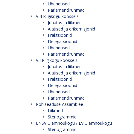
Ühendused
Parlamendirühmad
VIII Riigikogu koosseis
Juhatus ja liikmed
Alatised ja erikomisjonid
Fraktsioonid
Delegatsioonid
Ühendused
Parlamendirühmad
VII Riigikogu koosseis
Juhatus ja liikmed
Alatised ja erikomisjonid
Fraktsioonid
Delegatsioonid
Ühendused
Parlamendirühmad
Põhiseaduse Assamblee
Liikmed
Stenogrammid
ENSV Ülemnõukogu / EV Ülemnõukogu
Stenogrammid