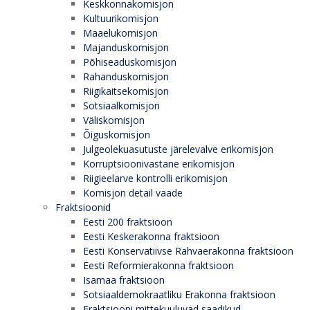
Keskkonnakomisjon
Kultuurikomisjon
Maaelukomisjon
Majanduskomisjon
Põhiseaduskomisjon
Rahanduskomisjon
Riigikaitsekomisjon
Sotsiaalkomisjon
Väliskomisjon
Õiguskomisjon
Julgeolekuasutuste järelevalve erikomisjon
Korruptsioonivastane erikomisjon
Riigieelarve kontrolli erikomisjon
Komisjon detail vaade
Fraktsioonid
Eesti 200 fraktsioon
Eesti Keskerakonna fraktsioon
Eesti Konservatiivse Rahvaerakonna fraktsioon
Eesti Reformierakonna fraktsioon
Isamaa fraktsioon
Sotsiaaldemokraatliku Erakonna fraktsioon
Fraktsiooni mittekuuluvad saadikud