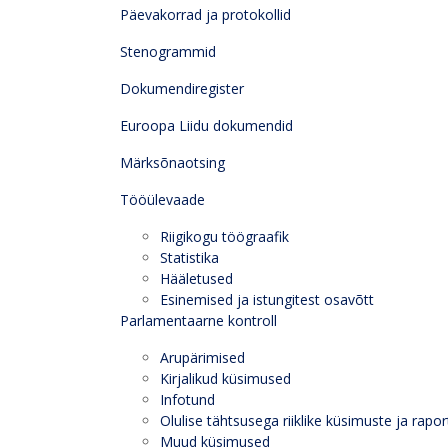
Päevakorrad ja protokollid
Stenogrammid
Dokumendiregister
Euroopa Liidu dokumendid
Märksõnaotsing
Tööülevaade
Riigikogu töögraafik
Statistika
Hääletused
Esinemised ja istungitest osavõtt
Parlamentaarne kontroll
Arupärimised
Kirjalikud küsimused
Infotund
Olulise tähtsusega riiklike küsimuste ja rapor
Muud küsimused