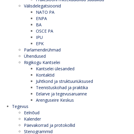
Välisdelegatsioonid
NATO PA
ENPA
BA
OSCE PA
IPU
EPK
Parlamendirühmad
Ühendused
Riigikogu Kantselei
Kantselei ülesanded
Kontaktid
Juhtkond ja struktuuriüksused
Teenistuskohad ja praktika
Eelarve ja tegevusaruanne
Arenguseire Keskus
Tegevus
Eelnõud
Kalender
Päevakorrad ja protokollid
Stenogrammid