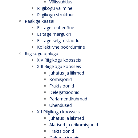
Välissuhtlus
Riigikogu valimine
Riigikogu struktuur
Rääkige kaasa!
Esitage teabenõue
Esitage märgukiri
Esitage selgitustaotlus
Kollektiivne pöördumine
Riigikogu ajalugu
XIV Riigikogu koosseis
XIII Riigikogu koosseis
Juhatus ja liikmed
Komisjonid
Fraktsioonid
Delegatsioonid
Parlamendirühmad
Ühendused
XII Riigikogu koosseis
Juhatus ja liikmed
Alatised ja erikomisjonid
Fraktsioonid
Delegatsioonid