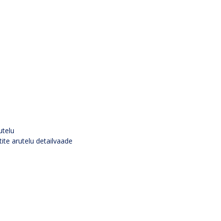
utelu
tite arutelu detailvaade