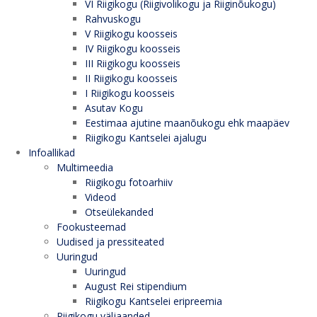
VI Riigikogu (Riigivolikogu ja Riiginõukogu)
Rahvuskogu
V Riigikogu koosseis
IV Riigikogu koosseis
III Riigikogu koosseis
II Riigikogu koosseis
I Riigikogu koosseis
Asutav Kogu
Eestimaa ajutine maanõukogu ehk maapäev
Riigikogu Kantselei ajalugu
Infoallikad
Multimeedia
Riigikogu fotoarhiiv
Videod
Otseülekanded
Fookusteemad
Uudised ja pressiteated
Uuringud
Uuringud
August Rei stipendium
Riigikogu Kantselei eripreemia
Riigikogu väljaanded