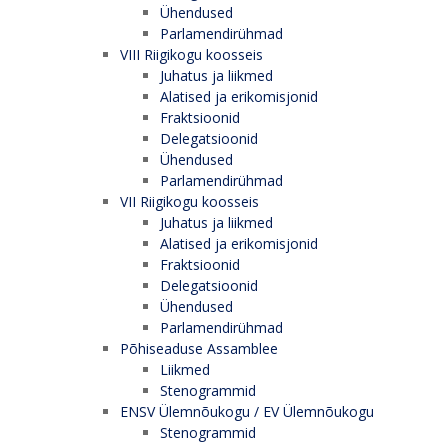
Ühendused
Parlamendirühmad
VIII Riigikogu koosseis
Juhatus ja liikmed
Alatised ja erikomisjonid
Fraktsioonid
Delegatsioonid
Ühendused
Parlamendirühmad
VII Riigikogu koosseis
Juhatus ja liikmed
Alatised ja erikomisjonid
Fraktsioonid
Delegatsioonid
Ühendused
Parlamendirühmad
Põhiseaduse Assamblee
Liikmed
Stenogrammid
ENSV Ülemnõukogu / EV Ülemnõukogu
Stenogrammid