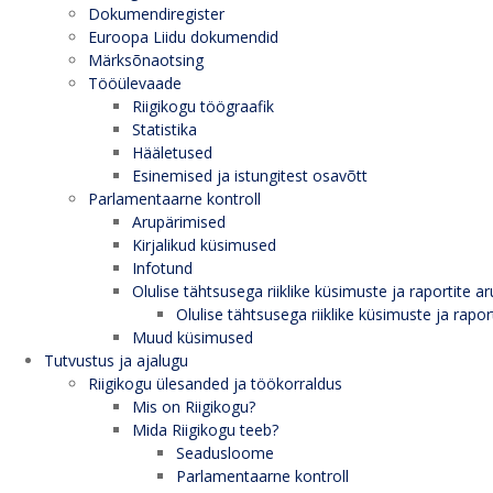
Dokumendiregister
Euroopa Liidu dokumendid
Märksõnaotsing
Tööülevaade
Riigikogu töögraafik
Statistika
Hääletused
Esinemised ja istungitest osavõtt
Parlamentaarne kontroll
Arupärimised
Kirjalikud küsimused
Infotund
Olulise tähtsusega riiklike küsimuste ja raportite ar
Olulise tähtsusega riiklike küsimuste ja rapor
Muud küsimused
Tutvustus ja ajalugu
Riigikogu ülesanded ja töökorraldus
Mis on Riigikogu?
Mida Riigikogu teeb?
Seadusloome
Parlamentaarne kontroll