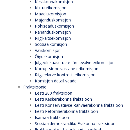
Keskkonnakomisjon
Kultuurikomisjon
Maaelukomisjon
Majanduskomisjon
Põhiseaduskomisjon
Rahanduskomisjon
Riigikaitsekomisjon
Sotsiaalkomisjon
Väliskomisjon
Õiguskomisjon
Julgeolekuasutuste järelevalve erikomisjon
Korruptsioonivastane erikomisjon
Riigieelarve kontrolli erikomisjon
Komisjon detail vaade
Fraktsioonid
Eesti 200 fraktsioon
Eesti Keskerakonna fraktsioon
Eesti Konservatiivse Rahvaerakonna fraktsioon
Eesti Reformierakonna fraktsioon
Isamaa fraktsioon
Sotsiaaldemokraatliku Erakonna fraktsioon
Fraktsiooni mittekuuluvad saadikud