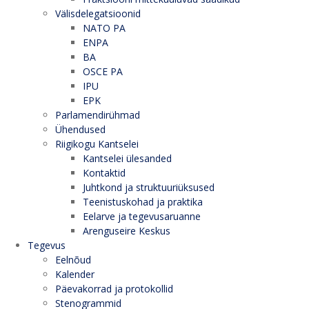
Välisdelegatsioonid
NATO PA
ENPA
BA
OSCE PA
IPU
EPK
Parlamendirühmad
Ühendused
Riigikogu Kantselei
Kantselei ülesanded
Kontaktid
Juhtkond ja struktuuriüksused
Teenistuskohad ja praktika
Eelarve ja tegevusaruanne
Arenguseire Keskus
Tegevus
Eelnõud
Kalender
Päevakorrad ja protokollid
Stenogrammid