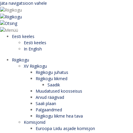
Jäta navigatsioon vahele
Eesti keeles
Eesti keeles
In English
Riigikogu
XV Riigikogu
Riigikogu juhatus
Riigikogu liikmed
Saadik
Muudatused koosseisus
Arvud räägivad
Saali plaan
Palgaandmed
Riigikogu liikme hea tava
Komisjonid
Euroopa Liidu asjade komisjon